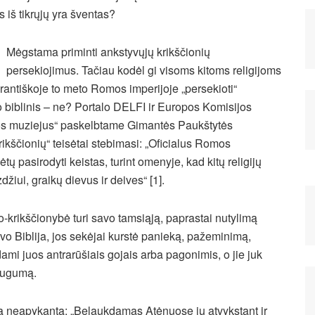
is iš tikrųjų yra šventas?
Mėgstama priminti ankstyvųjų krikščionių
persekiojimus. Tačiau kodėl gi visoms kitoms
religijoms
erantiškoje to meto Romos imperijoje „persekioti“
, o biblinis – ne? Portalo DELFI ir Europos Komisijos
jos muziejus“ paskelbtame Gimantės Paukštytės
krikščionių“ teisėtai stebimasi: „Oficialus Romos
ų pasirodyti keistas, turint omenyje, kad kitų religijų
džiui, graikų dievus ir deives“ [1].
krikščionybė turi savo tamsiąją, paprastai nutylimą
vo Biblija, jos sekėjai kurstė panieką, pažeminimą,
dami juos antrarūšiais gojais arba pagonimis, o jie juk
augumą.
 neapykantą: „Belaukdamas Atėnuose jų atvykstant ir