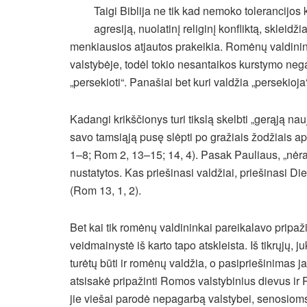
Taigi Biblija ne tik kad nemoko tolerancijos 
agresiją, nuolatinį religinį konfliktą, sklei
menkiausios atjautos prakeikia. Romėnų valdininka
valstybėje, todėl tokio nesantaikos kurstymo nega
„persekioti“. Panašiai bet kuri valdžia „persekioja
Kadangi krikščionys turi tikslą skelbti „gerąją na
savo tamsiąją pusę slėpti po gražiais žodžiais ap
1–8; Rom 2, 13–15; 14, 4). Pasak Pauliaus, „nėra 
nustatytos. Kas priešinasi valdžiai, priešinasi Di
(Rom 13, 1, 2).
Bet kai tik romėnų valdininkai pareikalavo pripaž
veidmainystė iš karto tapo atskleista. Iš tikrųjų, j
turėtų būti ir romėnų valdžia, o pasipriešinimas 
atsisakė pripažinti Romos valstybinius dievus ir 
jie viešai parodė nepagarbą valstybei, senosioms