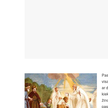
Pas
vis
ar 
kie
žin
pas