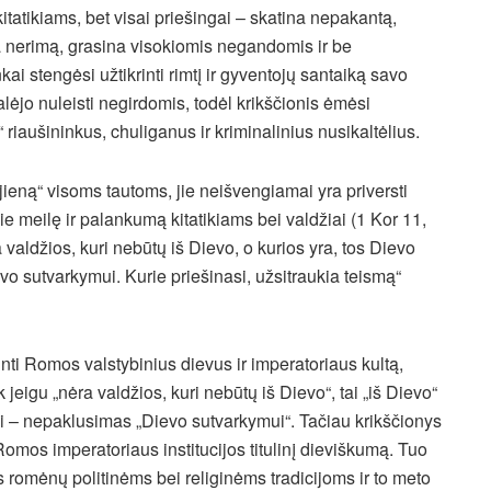
kitatikiams, bet visai priešingai – skatina nepakantą,
džia nerimą, grasina visokiomis negandomis ir be
i stengėsi užtikrinti rimtį ir gyventojų santaiką savo
lėjo nuleisti negirdomis, todėl krikščionis ėmėsi
“ riaušininkus, chuliganus ir kriminalinius nusikaltėlius.
ujieną“ visoms tautoms, jie neišvengiamai yra priversti
ie meilę ir palankumą kitatikiams bei valdžiai (1 Kor 11,
valdžios, kuri nebūtų iš Dievo, o kurios yra, tos Dievo
evo sutvarkymui. Kurie priešinasi, užsitraukia teismą“
inti Romos valstybinius dievus ir imperatoriaus kultą,
uk jeigu „nėra valdžios, kuri nebūtų iš Dievo“, tai „iš Dievo“
jai – nepaklusimas „Dievo sutvarkymui“. Tačiau krikščionys
Romos imperatoriaus institucijos titulinį dieviškumą. Tuo
 romėnų politinėms bei religinėms tradicijoms ir to meto