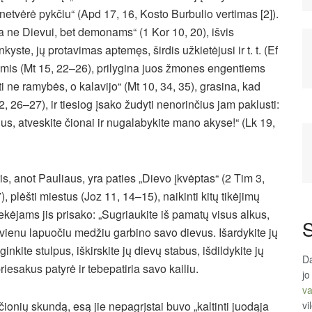
etvėrė pykčiu“ (Apd 17, 16, Kosto Burbulio vertimas [2]).
ne Dievui, bet demonams“ (1 Kor 10, 20), išvis
yste, jų protavimas aptemęs, širdis užkietėjusi ir t. t. (Ef
imis (Mt 15, 22–26), prilygina juos žmones engentiems
ti ne ramybės, o kalavijo“ (Mt 10, 34, 35), grasina, kad
2, 26–27), ir tiesiog įsako žudyti nenorinčius jam paklusti:
us, atveskite čionai ir nugalabykite mano akyse!“ (Lk 19,
, anot Pauliaus, yra paties „Dievo įkvėptas“ (2 Tim 3,
, plėšti miestus (Joz 11, 14–15), naikinti kitų tikėjimų
ekėjams jis prisako: „Sugriaukite iš pamatų visus alkus,
S
iekvienu lapuočiu medžiu garbino savo dievus. Išardykite jų
ite stulpus, iškirskite jų dievų stabus, išdildykite jų
Da
priesakus patyrė ir tebepatiria savo kailiu.
jo
va
vi
onių skundą, esą jie nepagrįstai buvo „kaltinti juodąja