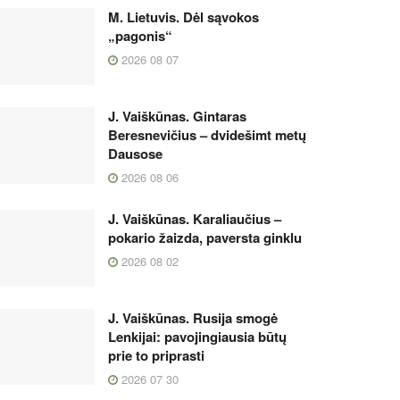
M. Lietuvis. Dėl sąvokos
„pagonis“
2026 08 07
J. Vaiškūnas. Gintaras
Beresnevičius – dvidešimt metų
Dausose
2026 08 06
J. Vaiškūnas. Karaliaučius –
pokario žaizda, paversta ginklu
2026 08 02
J. Vaiškūnas. Rusija smogė
Lenkijai: pavojingiausia būtų
prie to priprasti
2026 07 30