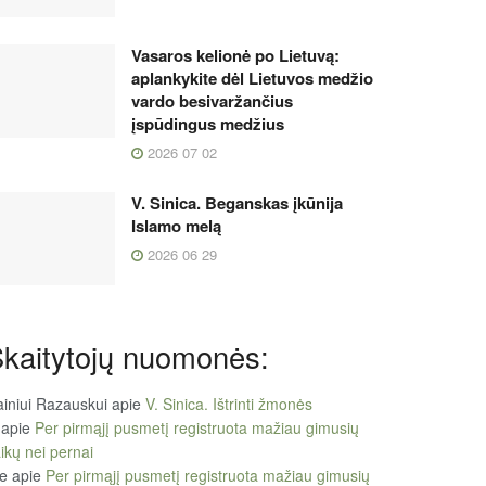
Vasaros kelionė po Lietuvą:
aplankykite dėl Lietuvos medžio
vardo besivaržančius
įspūdingus medžius
2026 07 02
V. Sinica. Beganskas įkūnija
Islamo melą
2026 06 29
kaitytojų nuomonės:
iniui Razauskui
apie
V. Sinica. Ištrinti žmonės
apie
Per pirmąjį pusmetį registruota mažiau gimusių
ikų nei pernai
le
apie
Per pirmąjį pusmetį registruota mažiau gimusių