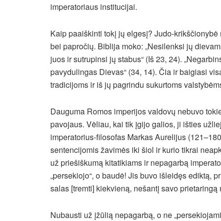
imperatoriaus institucijai.
Kaip paaiškinti tokį jų elgesį? Judo-krikščionybė 
bei papročių. Biblija moko: „Nesilenksi jų dievam
juos ir sutrupinsi jų stabus“ (Iš 23, 24). „Negarbi
pavydulingas Dievas“ (34, 14). Čia ir baigiasi vi
tradicijoms ir iš jų pagrindu sukurtoms valstybėm
Dauguma Romos imperijos valdovų nebuvo tokie ž
pavojaus. Vėliau, kai tik įgijo galios, ji išties už
imperatorius-filosofas Markas Aurelijus (121–180
sentencijomis žavimės iki šiol ir kurio tikrai neap
už priešiškumą kitatikiams ir nepagarbą imperator
„persekiojo“, o baudė! Jis buvo išleidęs ediktą, p
salas [tremti] kiekvieną, nešantį savo prietaring
Nubausti už įžūlią nepagarbą, o ne „persekiojami“,