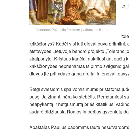
to j
Brunonas Pažaislio freskose | xxiamzius.lt nuotr
tol
krikščionys? Kodėl visi kiti dievai buvo priimtini
atstovybės Lietuvoje bendro projekto „Toleranci
straipsnyje „Kristaus kančia, nukritusi ant pačių 
krikščionybės nepriėmimas iš pirmo žvilgsnio galėt
dievus jie priimdavo gana greitai ir lengvai, pavyz
Betgi šviesiomis spalvomis mums pristatoma judo-
pusę. Ją žinant, nėra ko stebėtis. Remdamiesi sa
neapykantą ir netgi smurtą prieš kitatikius, vadin
sudarė didžiausią Romos imperijos gyventojų d
Apaštalas Paulius pagomims jautė nesutvardomą