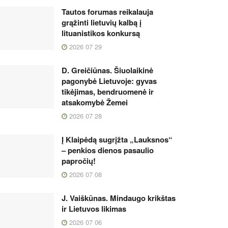
Tautos forumas reikalauja
grąžinti lietuvių kalbą į
lituanistikos konkursą
2026 07 29
D. Greičiūnas. Šiuolaikinė
pagonybė Lietuvoje: gyvas
tikėjimas, bendruomenė ir
atsakomybė Žemei
2026 07 28
Į Klaipėdą sugrįžta „Lauksnos“
– penkios dienos pasaulio
papročių!
2026 07 08
J. Vaiškūnas. Mindaugo krikštas
ir Lietuvos likimas
2026 07 06