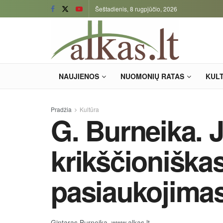
Šeštadienis, 8 rugpjūčio, 2026
NAUJIENOS
NUOMONIŲ RATAS
KUL
Pradžia
Kultūra
G. Burneika. 
krikščioniška
pasiaukojimas
Gintaras Burneika, www.alkas.lt