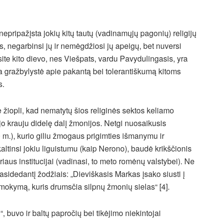
nepripažįsta jokių kitų tautų (vadinamųjų pagonių) religijų
s, negarbinsi jų ir nemėgdžiosi jų apeigų, bet nuversi
nsite kito dievo, nes Viešpats, vardu Pavydulingasis, yra
sa gražbylystė apie pakantą bei tolerantiškumą kitoms
s.
iopli, kad nematytų šios religinės sektos keliamo
liejo krauju didelę dalį žmonijos. Netgi nuosaikusis
 m.), kurio giliu žmogaus prigimties išmanymu ir
kaltinsi jokiu liguistumu (kaip Nerono), baudė krikščionis
iaus institucijai (vadinasi, to meto romėnų valstybei). Ne
rasidedantį žodžiais: „Dieviškasis Markas įsako siusti į
ą mokymą, kuris drumsčia silpnų žmonių sielas“ [4].
 buvo ir baltų papročių bei tikėjimo niekintojai