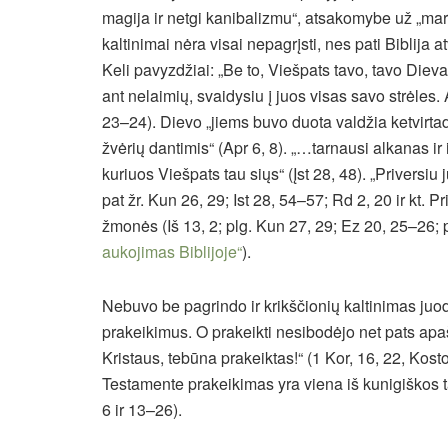
magija ir netgi kanibalizmu“, atsakomybe už „mar
kaltinimai nėra visai nepagrįsti, nes pati Biblija a
Keli pavyzdžiai: „Be to, Viešpats tavo, tavo Dieva
ant nelaimių, svaidysiu į juos visas savo strėles.
23–24). Dievo „jiems buvo duota valdžia ketvirt
žvėrių dantimis“ (Apr 6, 8). „…tarnausi alkanas ir
kuriuos Viešpats tau siųs“ (Įst 28, 48). „Priversiu 
pat žr. Kun 26, 29; Ist 28, 54–57; Rd 2, 20 ir k
žmonės (Iš 13, 2; plg. Kun 27, 29; Ez 20, 25–26; 
aukojimas Biblijoje“
).
Nebuvo be pagrindo ir krikščionių kaltinimas juodą
prakeikimus. O prakeikti nesibodėjo net pats apa
Kristaus, tebūna prakeiktas!“ (1 Kor, 16, 22, Kos
Testamente prakeikimas yra viena iš kunigiškos ta
6 ir 13–26).