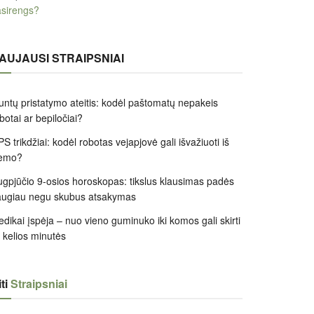
sirengs?
AUJAUSI STRAIPSNIAI
untų pristatymo ateitis: kodėl paštomatų nepakeis
botai ar bepiločiai?
S trikdžiai: kodėl robotas vejapjovė gali išvažiuoti iš
iemo?
gpjūčio 9-osios horoskopas: tikslus klausimas padės
augiau negu skubus atsakymas
dikai įspėja – nuo vieno guminuko iki komos gali skirti
k kelios minutės
ti
Straipsniai