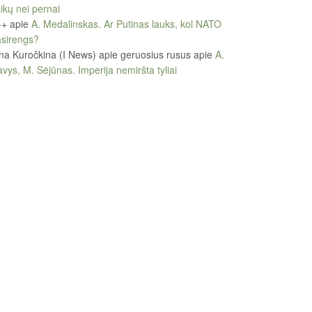
ikų nei pernai
++
apie
A. Medalinskas. Ar Putinas lauks, kol NATO
sirengs?
na Kuročkina (I News) apie geruosius rusus
apie
A.
vys, M. Sėjūnas. Imperija nemiršta tyliai