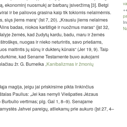
va
ą, ekonominį nuosmukį ar barbarų įsiveržimą [3]. Betgi
+
tvirai ir be paliovos grasina kaip tik tokiomis nelaimėmis.
pa
s, siųs jiems marą“ (Ist 7, 20). „Krausiu jiems nelaimes
In
 Alins badas, niokos karštligė ir nuožmus maras“ (Įst 32,
Na
adalyje žemės, kad žudytų kardu, badu, maru ir žemės
 ištroškęs, nuogas ir nieko neturintis, savo priešams,
juos maitintis jų sūnų ir dukterų kūnais“ (Jer 19, 9). Taip
t. Pridurkime, kad Sename Testamente buvo aukojami
plačiau žr. G. Burneika
„Kanibalizmas ir žmonių
ja magija, jeigu jai priskirsime pikta linkinčius
štalas Paulius: „Jei kas nemyli Viešpaties Jėzaus
to Burbulio vertimas; plg. Gal 1, 8–9). Senajame
rnystės Jahvei pareigų, atliekamų prie aukuro (Įst 27, 4–