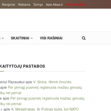
Renginiai
Reklama
Turinys
Apie Alkas.lt
Paremkite Alką
S
SKAITINIAI
VISI RAŠINIAI
KAITYTOJŲ PASTABOS
iniui Razauskui
apie
V. Sinica. Ištrinti žmonės
apie
Per pirmąjį pusmetį registruota mažiau gimusių
ikų nei pernai
le
apie
Per pirmąjį pusmetį registruota mažiau gimusių
ikų nei pernai
++
apie
A. Medalinskas. Ar Putinas lauks, kol NATO