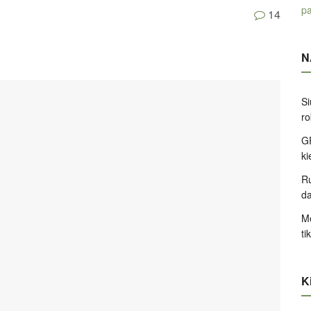
pa
14
N
Si
ro
GP
k
Ru
d
Me
ti
Ki