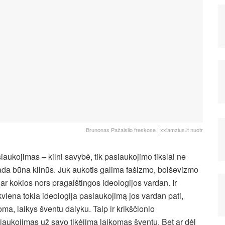
Brunonas Pažaislio freskose | xxiamzius.lt nuotr
iaukojimas – kilni savybė, tik pasiaukojimo tikslai ne
ada būna kilnūs. Juk aukotis galima fašizmo, bolševizmo
dar kokios nors pragaištingos ideologijos vardan. Ir
kviena tokia ideologija pasiaukojimą jos vardan pati,
oma, laikys šventu dalyku. Taip ir krikščionio
iaukojimas už savo tikėjimą laikomas šventu. Bet ar dėl