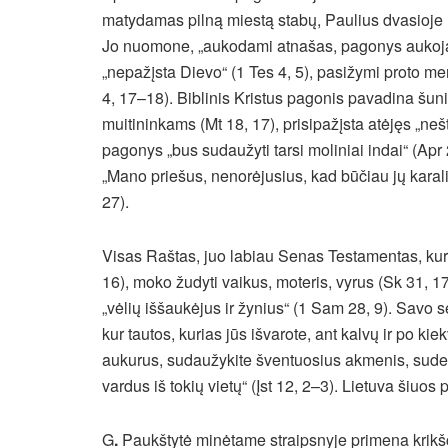
matydamas pilną miestą stabų, Paulius dvasioje n
Jo nuomone, „aukodami atnašas, pagonys aukoja 
„nepažįsta Dievo“ (1 Tes 4, 5), pasižymi proto menk
4, 17–18). Biblinis Kristus pagonis pavadina šun
muitininkams (Mt 18, 17), prisipažįsta atėjęs „neš
pagonys „bus sudaužyti tarsi moliniai indai“ (Apr 
„Mano priešus, nenorėjusius, kad būčiau jų karali
27).
Visas Raštas, juo labiau Senas Testamentas, kuris
16), moko žudyti vaikus, moteris, vyrus (Sk 31, 17)
„vėlių iššaukėjus ir žynius“ (1 Sam 28, 9). Savo s
kur tautos, kurias jūs išvarote, ant kalvų ir po k
aukurus, sudaužykite šventuosius akmenis, sudegink
vardus iš tokių vietų“ (Įst 12, 2–3). Lietuva šiuos 
G
.
Paukštytė minėtame straipsnyje primena krikšči