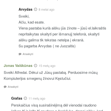
Arvydas
8 metai ago
Sveiki,
Ačiu, kad esate.
Viena pastaba kurià aišku jūs żinote – jūsū el.laikraštis
nepritaikytas skaityti per išmanujį telefonà, skaityti
aišku galima tik tekstas netelpa į ekranà.
Su pagarba Arvydas ( ne Juozaitis)
Atsakyti
Jonas Vaiškūnas
15 metų ago
Sveiki Alfredai. Dėkui už Jūsų pastabą. Perduosime mūsų
Kompiuterijos smegenų žinovui Kęstučiui.
Atsakyti
Grafas
11 metų ago
Perskaičius visą susirašinėjimą dėl vienodai raudono
“alkas.lt” ir “alfa.lt” raudono a ženkliuko, darosi aišku, kad