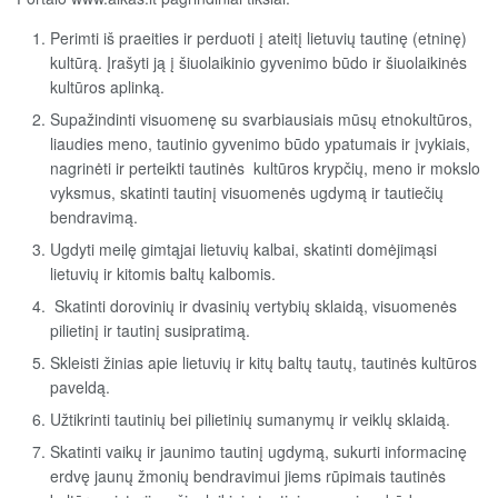
Perimti iš praeities ir perduoti į ateitį lietuvių tautinę (etninę)
kultūrą. Įrašyti ją į šiuolaikinio gyvenimo būdo ir šiuolaikinės
kultūros aplinką.
Supažindinti visuomenę su svarbiausiais mūsų etnokultūros,
liaudies meno, tautinio gyvenimo būdo ypatumais ir įvykiais,
nagrinėti ir perteikti tautinės kultūros krypčių, meno ir mokslo
vyksmus, skatinti tautinį visuomenės ugdymą ir tautiečių
bendravimą.
Ugdyti meilę gimtąjai lietuvių kalbai, skatinti domėjimąsi
lietuvių ir kitomis baltų kalbomis.
Skatinti dorovinių ir dvasinių vertybių sklaidą, visuomenės
pilietinį ir tautinį susipratimą.
Skleisti žinias apie lietuvių ir kitų baltų tautų, tautinės kultūros
paveldą.
Užtikrinti tautinių bei pilietinių sumanymų ir veiklų sklaidą.
Skatinti vaikų ir jaunimo tautinį ugdymą, sukurti informacinę
erdvę jaunų žmonių bendravimui jiems rūpimais tautinės