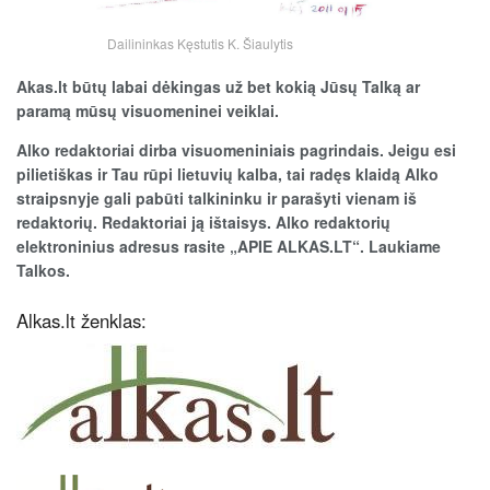
Dailininkas Kęstutis K. Šiaulytis
Akas.lt būtų labai dėkingas už bet kokią Jūsų Talką ar
paramą mūsų visuomeninei veiklai.
Alko redaktoriai dirba visuomeniniais pagrindais. Jeigu esi
pilietiškas ir Tau rūpi lietuvių kalba, tai radęs klaidą Alko
straipsnyje gali pabūti talkininku ir parašyti vienam iš
redaktorių. Redaktoriai ją ištaisys. Alko redaktorių
elektroninius adresus rasite „APIE ALKAS.LT“. Laukiame
Talkos.
Alkas.lt ženklas: