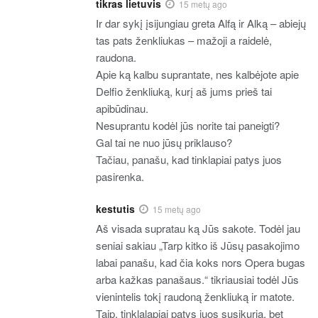
tikras lietuvis
15 metų ago
Ir dar sykį įsijungiau greta Alfą ir Alką – abiejų
tas pats ženkliukas – mažoji a raidelė,
raudona.
Apie ką kalbu suprantate, nes kalbėjote apie
Delfio ženkliuką, kurį aš jums prieš tai
apibūdinau.
Nesuprantu kodėl jūs norite tai paneigti?
Gal tai ne nuo jūsų priklauso?
Tačiau, panašu, kad tinklapiai patys juos
pasirenka.
kestutis
15 metų ago
Aš visada supratau ką Jūs sakote. Todėl jau
seniai sakiau „Tarp kitko iš Jūsų pasakojimo
labai panašu, kad čia koks nors Opera bugas
arba kažkas panašaus.“ tikriausiai todėl Jūs
vienintelis tokį raudoną ženkliuką ir matote.
Taip, tinklalapiai patys juos susikuria, bet