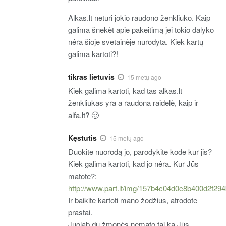
Alkas.lt neturi jokio raudono ženkliuko. Kaip
galima šnekėt apie pakeitimą jei tokio dalyko
nėra šioje svetainėje nurodyta. Kiek kartų
galima kartoti?!
tikras lietuvis
15 metų ago
Kiek galima kartoti, kad tas alkas.lt
ženkliukas yra a raudona raidelė, kaip ir
alfa.lt? 🙂
Kęstutis
15 metų ago
Duokite nuorodą jo, parodykite kode kur jis?
Kiek galima kartoti, kad jo nėra. Kur Jūs
matote?:
http://www.part.lt/img/157b4c04d0c8b400d2f29
Ir baikite kartoti mano žodžius, atrodote
prastai.
Juolab du žmonės nemato tai ką Jūs