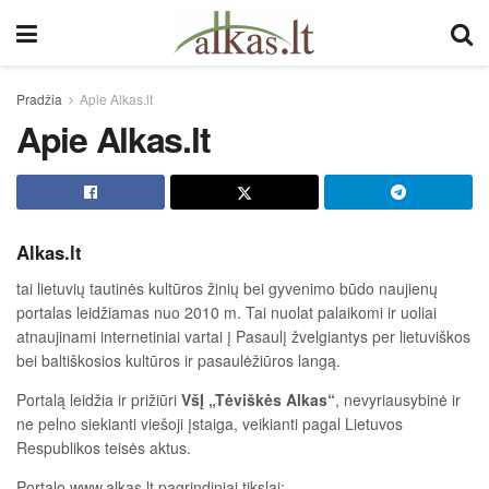
Pradžia
Apie Alkas.lt
Apie Alkas.lt
Alkas.lt
tai lietuvių tautinės kultūros žinių bei gyvenimo būdo naujienų
portalas leidžiamas nuo 2010 m. Tai nuolat palaikomi ir uoliai
atnaujinami internetiniai vartai į Pasaulį žvelgiantys per lietuviškos
bei baltiškosios kultūros ir pasaulėžiūros langą.
Portalą leidžia ir prižiūri
VšĮ „Tėviškės Alkas“
, nevyriausybinė ir
ne pelno siekianti viešoji įstaiga, veikianti pagal Lietuvos
Respublikos teisės aktus.
Portalo www.alkas.lt pagrindiniai tikslai: