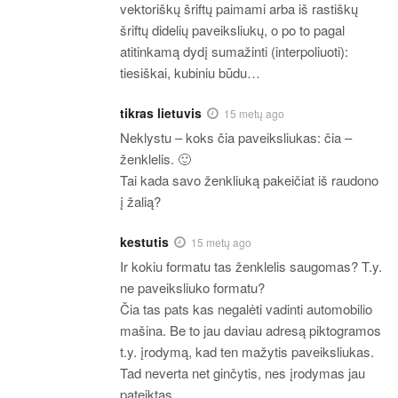
vektoriškų šriftų paimami arba iš rastiškų
šriftų didelių paveiksliukų, o po to pagal
atitinkamą dydį sumažinti (interpoliuoti):
tiesiškai, kubiniu būdu…
tikras lietuvis
15 metų ago
Neklystu – koks čia paveiksliukas: čia –
ženklelis. 🙂
Tai kada savo ženkliuką pakeičiat iš raudono
į žalią?
kestutis
15 metų ago
Ir kokiu formatu tas ženklelis saugomas? T.y.
ne paveiksliuko formatu?
Čia tas pats kas negalėti vadinti automobilio
mašina. Be to jau daviau adresą piktogramos
t.y. įrodymą, kad ten mažytis paveiksliukas.
Tad neverta net ginčytis, nes įrodymas jau
pateiktas.