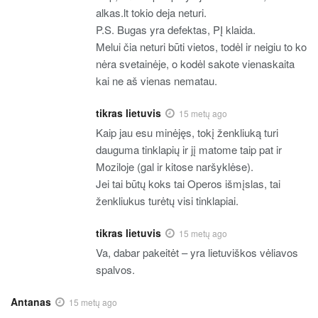
alkas.lt tokio deja neturi.
P.S. Bugas yra defektas, PĮ klaida.
Melui čia neturi būti vietos, todėl ir neigiu to ko
nėra svetainėje, o kodėl sakote vienaskaita
kai ne aš vienas nematau.
tikras lietuvis
15 metų ago
Kaip jau esu minėjęs, tokį ženkliuką turi
dauguma tinklapių ir jį matome taip pat ir
Moziloje (gal ir kitose naršyklėse).
Jei tai būtų koks tai Operos išmįslas, tai
ženkliukus turėtų visi tinklapiai.
tikras lietuvis
15 metų ago
Va, dabar pakeitėt – yra lietuviškos vėliavos
spalvos.
Antanas
15 metų ago