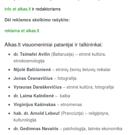
info et alkas.lt
ir redaktoriams
Dėl reklamos skelbimo rašykite:
reklama et alkas.lt
Alkas.lt visuomeniniai patarėjai ir talkininkai:
dr.
Tsimafei Avilin
(Baltarusija) – etninė kultūra,
etnokosmologija
Nijolė Balčiūnienė
– etninių žemių lietuvių reikalai
Jonas Česnavičius
– fotografija
Vytautas Daraškevičius
– etninė kultūra, fotografija
dr. Laima Kalėdienė
– kalba
Virginijus Kašinskas
– etnomenas
hab. dr. Arnold Lebeuf
(Prancūzija) – religijotyra,
kulturologija
dr. Gedimnas Navaitis
– psichologija, laimės ekonomika