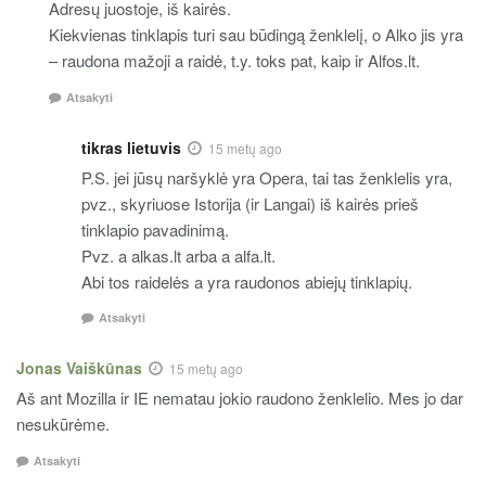
Adresų juostoje, iš kairės.
Kiekvienas tinklapis turi sau būdingą ženklelį, o Alko jis yra
– raudona mažoji a raidė, t.y. toks pat, kaip ir Alfos.lt.
Atsakyti
tikras lietuvis
15 metų ago
P.S. jei jūsų naršyklė yra Opera, tai tas ženklelis yra,
pvz., skyriuose Istorija (ir Langai) iš kairės prieš
tinklapio pavadinimą.
Pvz. a alkas.lt arba a alfa.lt.
Abi tos raidelės a yra raudonos abiejų tinklapių.
Atsakyti
Jonas Vaiškūnas
15 metų ago
Aš ant Mozilla ir IE nematau jokio raudono ženklelio. Mes jo dar
nesukūrėme.
Atsakyti