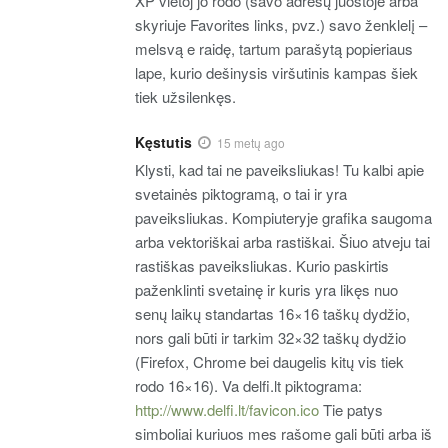
XP vietoj jo rodo (savo adresų juostoje arba
skyriuje Favorites links, pvz.) savo ženklelį –
melsvą e raidę, tartum parašytą popieriaus
lape, kurio dešinysis viršutinis kampas šiek
tiek užsilenkęs.
Kęstutis
15 metų ago
Klysti, kad tai ne paveiksliukas! Tu kalbi apie
svetainės piktogramą, o tai ir yra
paveiksliukas. Kompiuteryje grafika saugoma
arba vektoriškai arba rastiškai. Šiuo atveju tai
rastiškas paveiksliukas. Kurio paskirtis
paženklinti svetainę ir kuris yra likęs nuo
senų laikų standartas 16×16 taškų dydžio,
nors gali būti ir tarkim 32×32 taškų dydžio
(Firefox, Chrome bei daugelis kitų vis tiek
rodo 16×16). Va delfi.lt piktograma:
http://www.delfi.lt/favicon.ico
Tie patys
simboliai kuriuos mes rašome gali būti arba iš