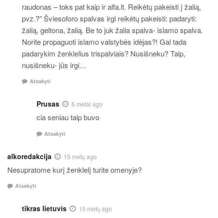
raudonas – toks pat kaip ir alfa.lt. Reikėtų pakeisti į žalią,
pvz.?” Šviesoforo spalvas irgi reikėtų pakeisti: padaryti:
žalią, geltona, žalią. Be to juk žalia spalva- islamo spalva.
Norite propaguoti islamo valstybės idėjas?! Gal tada
padarykim ženklelius trispalviais? Nusišneku? Taip,
nusišneku- jūs irgi…
Atsakyti
Prusas
6 metai ago
cia seniau taip buvo
Atsakyti
alkoredakcija
15 metų ago
Nesupratome kurį ženklelį turite omenyje?
Atsakyti
tikras lietuvis
15 metų ago