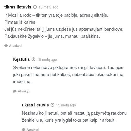
tikras lietuvis
15 metų ago
Ir Mozilla rodo – tik ten yra toje pačioje, adresų eilutėje.
Pirmas iš kairės.
Jei jūs nekūrėte, tai jį jums užpiešė jus aptarnaujanti bendrovė.
Paklauskite Žygeivio – jis jums, manau, paaiškins.
Atsakyti
Kęstutis
15 metų ago
Svetainė neturi savo piktogramos (angl. favicon). Tad apie
jokį pakeitimą nėra net kalbos, nebent apie tokio sukūrimą
ir įdėjimą.
Atsakyti
tikras lietuvis
15 metų ago
Nežinau ko ji neturi, bet aš matau ją pažymėtą raudonu
ženkleliu a, kuris yra lygiai toks pat kaip ir alfos.lt.
Atsakyti