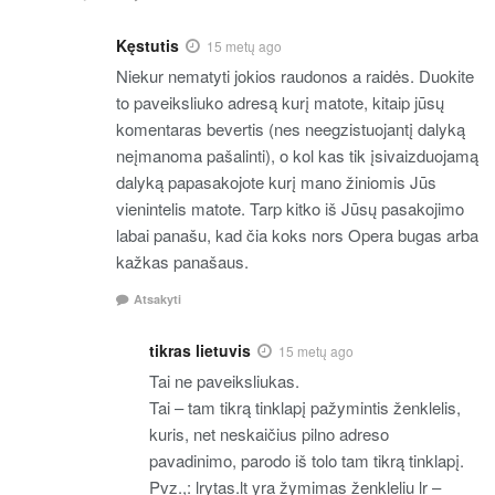
Kęstutis
15 metų ago
Niekur nematyti jokios raudonos a raidės. Duokite
to paveiksliuko adresą kurį matote, kitaip jūsų
komentaras bevertis (nes neegzistuojantį dalyką
neįmanoma pašalinti), o kol kas tik įsivaizduojamą
dalyką papasakojote kurį mano žiniomis Jūs
vienintelis matote. Tarp kitko iš Jūsų pasakojimo
labai panašu, kad čia koks nors Opera bugas arba
kažkas panašaus.
Atsakyti
tikras lietuvis
15 metų ago
Tai ne paveiksliukas.
Tai – tam tikrą tinklapį pažymintis ženklelis,
kuris, net neskaičius pilno adreso
pavadinimo, parodo iš tolo tam tikrą tinklapį.
Pvz.,: lrytas.lt yra žymimas ženkleliu lr –