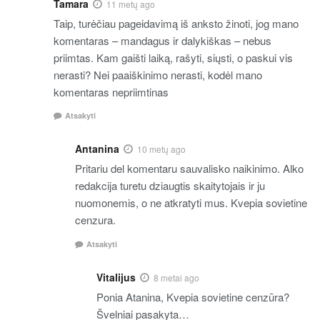
Tamara
11 metų ago
Taip, turėčiau pageidavimą iš anksto žinoti, jog mano
komentaras – mandagus ir dalykiškas – nebus
priimtas. Kam gaišti laiką, rašyti, siųsti, o paskui vis
nerasti? Nei paaiškinimo nerasti, kodėl mano
komentaras nepriimtinas
Atsakyti
Antanina
10 metų ago
Pritariu del komentaru sauvalisko naikinimo. Alko
redakcija turetu dziaugtis skaitytojais ir ju
nuomonemis, o ne atkratyti mus. Kvepia sovietine
cenzura.
Atsakyti
Vitalijus
8 metai ago
Ponia Atanina, Kvepia sovietine cenzūra?
Švelniai pasakyta…