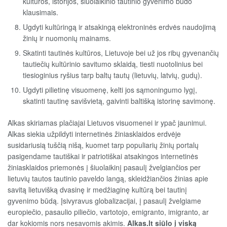
kultūros, istorijos, šiuolaikinio tautinio gyvenimo būdo
klausimais.
Ugdyti kultūringą ir atsakingą elektroninės erdvės naudojimą
žinių ir nuomonių mainams.
Skatinti tautinės kultūros, Lietuvoje bei už jos ribų gyvenančių
tautiečių kultūrinio savitumo sklaidą, tiesti nuotolinius bei
tiesioginius ryšius tarp baltų tautų (lietuvių, latvių, gudų).
Ugdyti pilietinę visuomenę, kelti jos sąmoningumo lygį,
skatinti tautinę savišvietą, gaivinti baltišką istorinę savimonę.
Alkas skiriamas plačiajai Lietuvos visuomenei ir ypač jaunimui.
Alkas siekia užpildyti internetinės žiniasklaidos erdvėje
susidariusią tuščią nišą, kuomet tarp populiarių žinių portalų
pasigendame tautiškai ir patriotiškai atsakingos internetinės
žiniasklaidos priemonės į šiuolaikinį pasaulį žvelgiančios per
lietuvių tautos tautinio paveldo langą, skleidžiančios žinias apie
savitą lietuvišką dvasinę ir medžiaginę kultūrą bei tautinį
gyvenimo būdą. Įsivyravus globalizacijai, į pasaulį žvelgiame
europiečio, pasaulio piliečio, vartotojo, emigranto, imigranto, ar
dar kokiomis nors nesavomis akimis.
Alkas.lt siūlo į viską