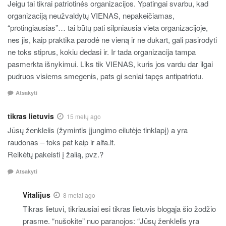
Jeigu tai tikrai patriotinės organizacijos. Ypatingai svarbu, kad
organizaciją neužvaldytų VIENAS, nepakeičiamas,
“protingiausias”… tai būtų pati silpniausia vieta organizacijoje,
nes jis, kaip praktika parodė ne vieną ir ne dukart, gali pasirodyti
ne toks stiprus, kokiu dedasi ir. Ir tada organizacija tampa
pasmerkta išnykimui. Liks tik VIENAS, kuris jos vardu dar ilgai
pudruos visiems smegenis, pats gi seniai tapęs antipatriotu.
Atsakyti
tikras lietuvis
15 metų ago
Jūsų ženklelis (žymintis įjungimo eilutėje tinklapį) a yra
raudonas – toks pat kaip ir alfa.lt.
Reikėtų pakeisti į žalią, pvz.?
Atsakyti
Vitalijus
8 metai ago
Tikras lietuvi, tikriausiai esi tikras lietuvis blogąja šio žodžio
prasme. “nušokite” nuo paranojos: “Jūsų ženklelis yra