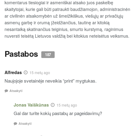
komentarus tiesiogiai ir asmeniškai atsako juos paskelbę
skaitytojai, kurie gali būti patraukti baudžiamojon, administracinėn
ar civilinėn atsakomybėn už šmeižikiškus, viešųjų ar privačiųjų
asmenų garbę ir orumą įžeidžiančius, tautinę ar kitokią
nesantaiką skatinančius teiginius, smurto kurstymą, raginimus
nuversti teisėtą Lietuvos valdžią bei kitokius neteisėtus veiksmus.
Pastabos
187
Alfredas
15 metų ago
Naujojoje svetainėje neveikia “print” mygtukas.
Atsakyti
Jonas Vaiškūnas
15 metų ago
Gal dar turite kokių pastabų ar pageidavimų?
Atsakyti