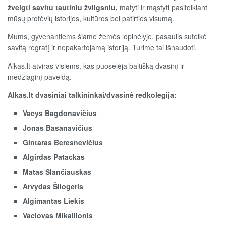
žvelgti savitu tautiniu žvilgsniu,
matyti ir mąstyti pasitelkiant
mūsų protėvių istorijos, kultūros bei patirties visumą.
Mums, gyvenantiems šiame žemės lopinėlyje, pasaulis suteikė
savitą regratį ir nepakartojamą istoriją. Turime tai išnaudoti.
Alkas.lt atviras visiems, kas puoselėja baltišką dvasinį ir
medžiaginį paveldą.
Alkas.lt dvasiniai talkininkai/dvasinė redkolegija:
Vacys Bagdonavičius
Jonas Basanavičius
Gintaras Beresnevičius
Algirdas Patackas
Matas Slančiauskas
Arvydas Šliogeris
Algimantas Liekis
Vaclovas Mikailionis