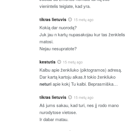
vienintelis teigiate, kad yra.
tikras lietuvis
15 metų ago
Kokią dar nuorodą?
Juk jau n kartų nupasakojau kur tas ženklelis
matosi.
Nejau nesupratote?
kestutis
15 metų ago
Kalbu apie ženkliuko (piktogramos) adresą.
Dar kartą kartoju alkas.lt tokio ženkliuko
neturi
apie kokį Tu kalbi. Beprasmiška…
tikras lietuvis
15 metų ago
Aš jums sakau, kad turi, nes jį rodo mano
nurodytose vietose.
Ir dabar matau.