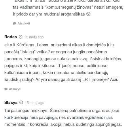
tas vadinamasis “komp.smegenų žinovas” neturi smegenų
ir priedo dar yra raudonai arogantiškas 🙁
Atsakyti
Rodas
15 metų ago
alka.lt Kūrėjams. Labas, ar kurdami alkas.lt domėjotės kitų
panašių “įstaigų” veikla? ar negeriau jungtis panašioms
įmonėms, kadangi jų gausa sukelia painiavą; išsisklaido idėjos,
pajėgos ir kt; kaip ir kituose LT judėjimuose; politiniuose,
kultūriniuose ir pan.; kokia numatoma ateitis bandomųjų
liaudiškų radijų? Ar yra šansų gauti dažnį LRT įmonėje? Ačiū
Atsakyti
Stasys
15 metų ago
Tai pažangus reiškinys. Šiandieną patriotinėse organizacijose
konkurencija nėra pavojinga, nes svarbiais egzistenciniais
momentais ir konkrečiai akcijai nebus sudėtinga apjungti jėgas.