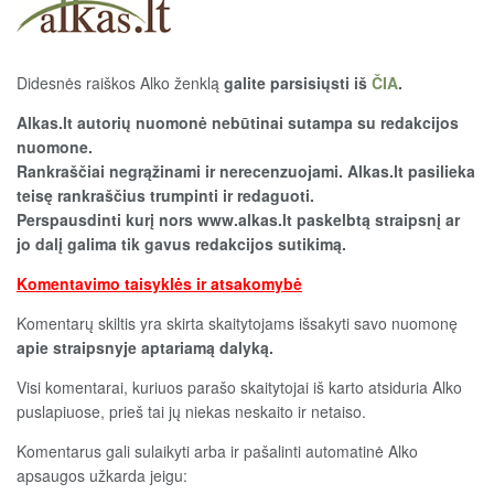
Didesnės raiškos Alko ženklą
galite parsisiųsti iš
ČIA
.
Alkas.lt autorių nuomonė nebūtinai sutampa su redakcijos
nuomone.
Rankraščiai negrąžinami ir nerecenzuojami. Alkas.lt pasilieka
teisę rankraščius trumpinti ir redaguoti.
Perspausdinti kurį nors www.alkas.lt paskelbtą straipsnį ar
jo dalį galima tik gavus redakcijos sutikimą.
Komentavimo taisyklės ir atsakomybė
Komentarų skiltis yra skirta skaitytojams išsakyti savo nuomonę
apie straipsnyje aptariamą dalyką.
Visi komentarai, kuriuos parašo skaitytojai iš karto atsiduria Alko
puslapiuose, prieš tai jų niekas neskaito ir netaiso.
Komentarus gali sulaikyti arba ir pašalinti automatinė Alko
apsaugos užkarda jeigu: