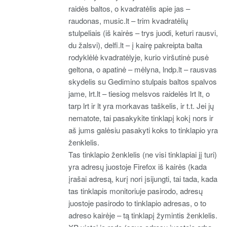
raidės baltos, o kvadratėlis apie jas –
raudonas, music.lt – trim kvadratėlių
stulpeliais (iš kairės – trys juodi, keturi rausvi,
du žalsvi), delfi.lt – į kairę pakreipta balta
rodyklėlė kvadratėlyje, kurio viršutinė pusė
geltona, o apatinė – mėlyna, lndp.lt – rausvas
skydelis su Gedimino stulpais baltos spalvos
jame, lrt.lt – tiesiog melsvos raidelės lrt lt, o
tarp lrt ir lt yra morkavas taškelis, ir t.t. Jei jų
nematote, tai pasakykite tinklapį kokį nors ir
aš jums galėsiu pasakyti koks to tinklapio yra
ženklelis.
Tas tinklapio ženklelis (ne visi tinklapiai jį turi)
yra adresų juostoje Firefox iš kairės (kada
įrašai adresą, kurį nori įsijungti, tai tada, kada
tas tinklapis monitoriuje pasirodo, adresų
juostoje pasirodo to tinklapio adresas, o to
adreso kairėje – tą tinklapį žymintis ženklelis.