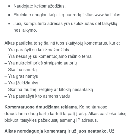
Naudojate keiksmažodžius.
Skelbiate daugiau kaip 1-ą nuorodą i kitus www šaltinius.
Jūsų kompiuterio adresas yra užblokuotas dėl taisyklių
nesilaikymo.
Alkas pasilieka teisę šalinti tuos skaitytojų komentarus, kurie:
– Yra parašyti su keiskmažodžiais
– Yra nesusiję su komentuojamo rašinio tema
– Yra nukreipti prieš straipsnio autorių
– Skatina smurtą
– Yra grasinantys
– Yra įžeidžiantys
– Skatina tautinę, religinę ar kitokią nesantaiką
– Yra pasirašyti kito asmens vardu
Komentaruose draudžiama reklama.
Komentaruose
draudžiama daug kartų kartoti tą patį įrašą. Alkas pasilieka teisę
blokuoti taisykles pažeidusių asmenų IP adresus.
Alkas neredaguoja komentarų ir už juos neatsako
. Už