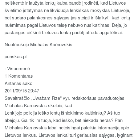
neiškentė ir laužyta lenkų kalba bandė įrodinėti, kad Lietuvos
švietimo įstatymas ne likviduoja lenkiškas mokyklas Lietuvoje,
bet sudaro palankesnes sąlygas jas steigti ir išlaikyti, kad lentų
nuėmimas pagal Lietuvos teisę nebuvo nusikaltimas. Deja, jo
pastangos aiškinti Lietuvos lenkų padėtį atrodė apgailėtinai.
Nuotraukoje Michalas Karnovskis.
punskas.pl
: Visuomenė
1 Komentaras
Antanas sako:
2011/09/15 20:47
Savaitraščio „Uważam Rze“ vyr. redaktoriaus pavaduotojas
Michalas Karnovskis skelbia, kad
Lenkijoje policija ieško lentų išniekinimo kaltininkų? Aš tuo
abejoju. Gal tik imituoja, kad ieško, bet niekada neras? Pan
Michalas Karnovskis labai neteisingai pateikia informaciją apie
Lietuvos lenkus. Lietuvos lenkai turi geriausias sąlygas, lyginant