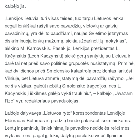
kalbėjo jis.
„Lenkijos lietuviai turi visas teises, tuo tarpu Lietuvos lenkai
negali lenkiškai rašyti savo pavardžių, vietovių ar gatvių
pavadinimų, yra dėl to baudžiami, naujas Švietimo įstatymas
diskriminuoja lenkų mažumą, siekia uždarinėti jų mokyklas“, –
aiškino M. Karnovskis. Pasak jo, Lenkijos prezidentas L.
Kačynskis (Lech Kaczyński) siekė gerų santykių su Lietuva ir
darė tai net prieš savo politinės grupuotės nusistatymą. Priminė,
kad dvi dienos prieš Smolensko katastrofą prezidentas lankėsi
Vilniuje, bet Lietuva atmetė įstatymą dėl pavardžių rašymo. „Jei
ne šis vizitas, galbūt nebūtų Smolensko tragedijos, nes L.
Kačynskis į iškilmes galėjo vykti traukiniu“, – kalbėjo „Uważam
Rze“ vyr. redaktoriaus pavaduotojas.
Laidoje dalyvavęs „Lietuvos ryto“ korespondentas Lenkijoje
Eldoradas Butrimas iš pradžių bandė pataikauti šeimininkams.
Lentų ir paminklų išniekinimą jis pavadino nedidelės reikšmės
įvykiais, nes, pagal jį, tokių dalykų pasitaiko visur. Ilgainiui