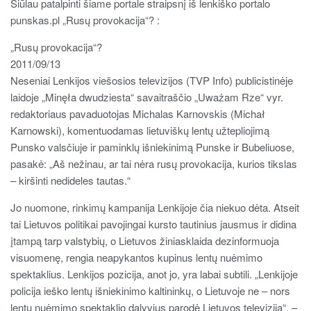
Siūlau patalpinti šiame portale straipsnį iš lenkiško portalo
punskas.pl „Rusų provokacija“? :
„Rusų provokacija“?
2011/09/13
Neseniai Lenkijos viešosios televizijos (TVP Info) publicistinėje
laidoje „Minęła dwudziesta“ savaitraščio „Uważam Rze“ vyr.
redaktoriaus pavaduotojas Michalas Karnovskis (Michał
Karnowski), komentuodamas lietuviškų lentų užtepliojimą
Punsko valsčiuje ir paminklų išniekinimą Punske ir Bubeliuose,
pasakė: „Aš nežinau, ar tai nėra rusų provokacija, kurios tikslas
– kiršinti nedideles tautas.“
Jo nuomone, rinkimų kampanija Lenkijoje čia niekuo dėta. Atseit
tai Lietuvos politikai pavojingai kursto tautinius jausmus ir didina
įtampą tarp valstybių, o Lietuvos žiniasklaida dezinformuoja
visuomenę, rengia neapykantos kupinus lentų nuėmimo
spektaklius. Lenkijos pozicija, anot jo, yra labai subtili. „Lenkijoje
policija ieško lentų išniekinimo kaltininkų, o Lietuvoje ne – nors
lentų nuėmimo spektaklio dalyvius parodė Lietuvos televizija“, –