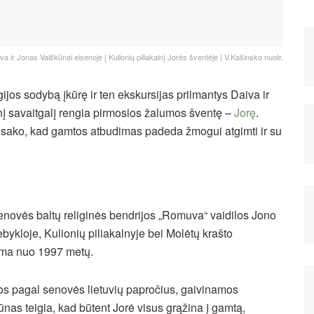
va ir Jonas Vaiškūnai eisenoje į Kulionių piliakalnį Jorės šventėje | V.Kašinsko nuotr.
ijos sodybą įkūrę ir ten ekskursijas priimantys Daiva ir
į savaitgalį rengia pirmosios žalumos šventę –
Jorę
.
 sako, kad gamtos atbudimas padeda žmogui atgimti ir su
enovės baltų religinės bendrijos „Romuva“ vaidilos Jono
bykloje, Kulionių piliakalnyje bei Molėtų krašto
ama nuo 1997 metų.
s pagal senovės lietuvių papročius, gaivinamos
kūnas teigia, kad būtent Jorė visus grąžina į gamtą,