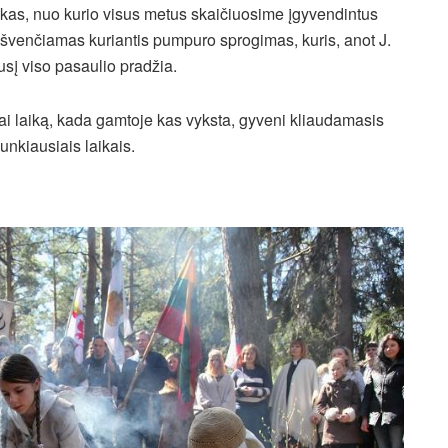
škas, nuo kurio visus metus skaičiuosime įgyvendintus
švenčiamas kuriantis pumpuro sprogimas, kuris, anot J.
usį viso pasaulio pradžia.
nai laiką, kada gamtoje kas vyksta, gyveni kliaudamasis
sunkiausiais laikais.