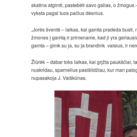
skatina atgimti, pastebėti savo galias, o žmogus 
vyksta pagal tuos pačius dėsnius.
„Jorės šventė – laikas, kai gamta pradeda busti
žmones į gamtą ir primename, kad ji yra geriausia
gamta – gimk su ja, su ja brandink vaisius, ir ner
Žiūrėk – dabar toks laikas, kai grįžta paukščiai, tai
nuskridau, sparnelius pasišildžiau, kur man patog
nupasakoja J. Vaiškūnas.