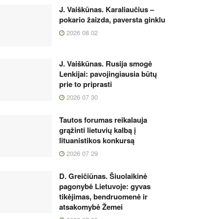
J. Vaiškūnas. Karaliaučius –
pokario žaizda, paversta ginklu
2026 08 02
J. Vaiškūnas. Rusija smogė
Lenkijai: pavojingiausia būtų
prie to priprasti
2026 07 30
Tautos forumas reikalauja
grąžinti lietuvių kalbą į
lituanistikos konkursą
2026 07 29
D. Greičiūnas. Šiuolaikinė
pagonybė Lietuvoje: gyvas
tikėjimas, bendruomenė ir
atsakomybė Žemei