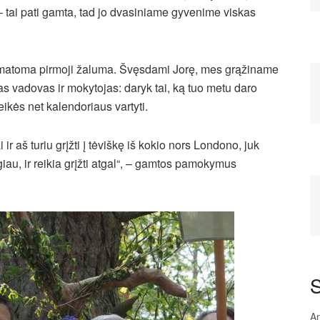
– tai pati gamta, tad jo dvasiniame gyvenime viskas
, matoma pirmoji žaluma. Švęsdami Jorę, mes grąžiname
s vadovas ir mokytojas: daryk tai, ką tuo metu daro
eikės net kalendoriaus vartyti.
 ir aš turiu grįžti į tėviškę iš kokio nors Londono, juk
iau, ir reikia grįžti atgal“, – gamtos pamokymus
S
An