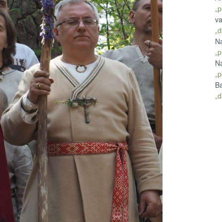
„p
va
„d
Na
„p
Na
„p
Ba
„d