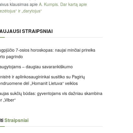
ivus klausimas
apie
A. Kumpis. Dar kartą apie
ezėtojus“ ir „darytojus“
AUJAUSI STRAIPSNIAI
gpjūčio 7-osios horoskopas: naujai minčiai prireiks
irto pagrindo
augytojams – daugiau savarankiškumo
nistrė ir aplinkosaugininkai susitiko su Pagirių
ndruomene dėl „Homanit Lietuva“ veiklos
ujas sukčių būdas: gyventojams vis dažniau skambina
r „Viber“
ti
Straipsniai