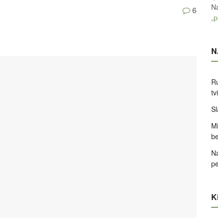
Na
6
„p
N
Ru
tv
Sl
Mi
be
Na
pe
Ki