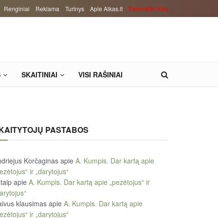
Renginiai
Reklama
Turinys
Apie Alkas.lt
Paremkite Alką
S
SKAITINIAI
VISI RAŠINIAI
KAITYTOJŲ PASTABOS
driejus Korčaginas
apie
A. Kumpis. Dar kartą apie
ezėtojus“ ir „darytojus“
taip
apie
A. Kumpis. Dar kartą apie „pezėtojus“ ir
arytojus“
ivus klausimas
apie
A. Kumpis. Dar kartą apie
ezėtojus“ ir „darytojus“