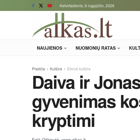
Ketvirtadienis, 6 rugpjūčio, 2026
NAUJIENOS
NUOMONIŲ RATAS
KUL
Pradžia
Kultūra
Etninė kultūra
Daiva ir Jonas
gyvenimas ko
kryptimi
Eglė Oškinytė, www.alkas.lt