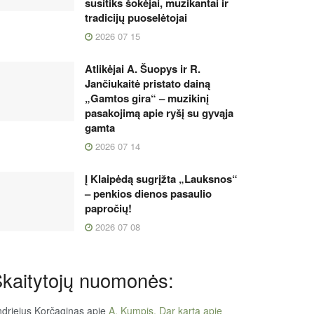
susitiks šokėjai, muzikantai ir
tradicijų puoselėtojai
2026 07 15
Atlikėjai A. Šuopys ir R.
Jančiukaitė pristato dainą
„Gamtos gira“ – muzikinį
pasakojimą apie ryšį su gyvąja
gamta
2026 07 14
Į Klaipėdą sugrįžta „Lauksnos“
– penkios dienos pasaulio
papročių!
2026 07 08
kaitytojų nuomonės:
driejus Korčaginas
apie
A. Kumpis. Dar kartą apie