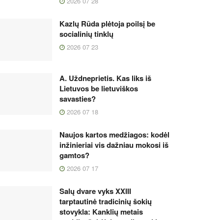
2026 07 28
Kazlų Rūda plėtoja poilsį be
socialinių tinklų
2026 07 23
A. Uždneprietis. Kas liks iš
Lietuvos be lietuviškos
savasties?
2026 07 18
Naujos kartos medžiagos: kodėl
inžinieriai vis dažniau mokosi iš
gamtos?
2026 07 17
Salų dvare vyks XXIII
tarptautinė tradicinių šokių
stovykla: Kanklių metais