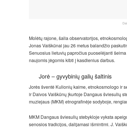
Dai
Molėtų rajone, šalia observatorijos, etnokosmolog
Jonas Vaiškūnai jau 26 metus balandžio paskutin
Senuosius lietuvių papročius puoselėjanti šeima
naujomis jėgomis kibti į kasdienius darbus.
Jorė – gyvybinių galių šaltinis
Jorės šventė Kulionių kaime, etnokosmologo ir s
ir Daivos Vaiškūnų įkurtoje Dangaus šviesulių ste
muziejaus (MKM) etnografinėje sodyboje, rengi
MKM Dangaus šviesulių stebykloje vyksta apeigo
senosios tradicijos, dalijamasi išmintimi. J. Vaiš