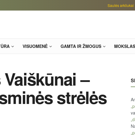
Saulės arkliukai
TŪRA
VISUOMENĖ
GAMTA IR ŽMOGUS
MOKSLA
 Vaiškūnai –
S
sminės strėlės
An
„p
va
„d
Na
„p