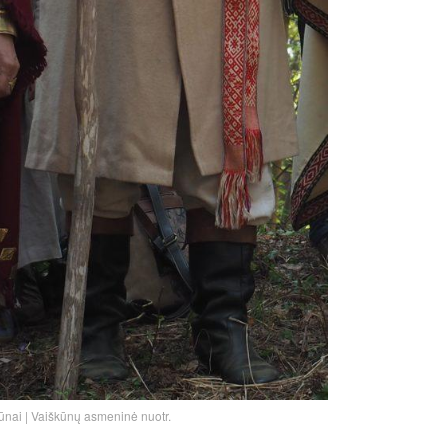
ūnai | Vaiškūnų asmeninė nuotr.