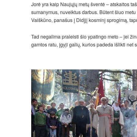
Jorė yra kaip Naujųjų metų šventė – atskaitos ta
sumanymus, nuveiktus darbus. Būtent šiuo metu 
Vaiškūno, panašus į Didįjį kosminį sprogimą, tap
Tad negalima praleisti šio ypatingo meto – jei ži
gamtos ratu, įgyji galių, kurios padeda išlikti net 