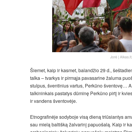
Jorė | Alkas.l
Šiemet, kaip ir kasmet, balandžio 29 d., šeštadie
talka – tvarkys ir pirmąja pavasarine žaluma puo
stulpus, šventinius vartus, Perkūno šventovę… An
talkininkais pastatys dūminę Perkūno pirtį ir kvie
ir vandens šventovėje.
Etnografinėje sodyboje visą dieną triūsiantys am
sau mielą baltišką žalvarinį papuošalą. Kaip ir 