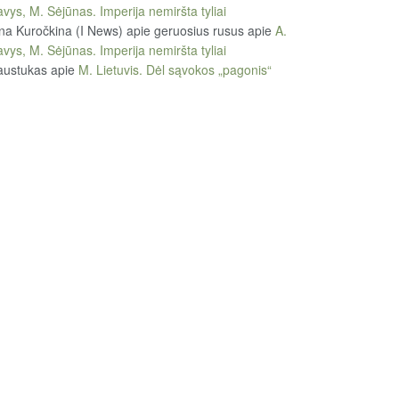
vys, M. Sėjūnas. Imperija nemiršta tyliai
na Kuročkina (I News) apie geruosius rusus
apie
A.
vys, M. Sėjūnas. Imperija nemiršta tyliai
austukas
apie
M. Lietuvis. Dėl sąvokos „pagonis“