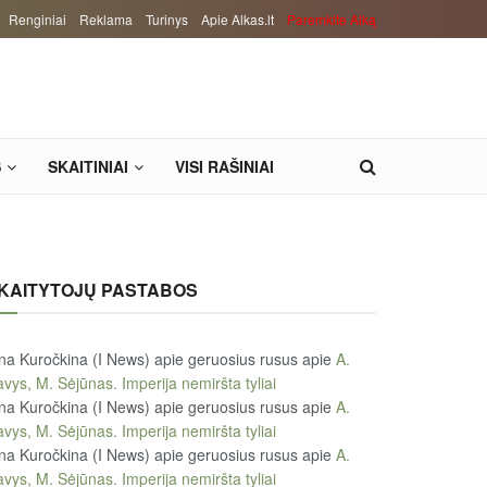
Renginiai
Reklama
Turinys
Apie Alkas.lt
Paremkite Alką
S
SKAITINIAI
VISI RAŠINIAI
KAITYTOJŲ PASTABOS
na Kuročkina (I News) apie geruosius rusus
apie
A.
vys, M. Sėjūnas. Imperija nemiršta tyliai
na Kuročkina (I News) apie geruosius rusus
apie
A.
vys, M. Sėjūnas. Imperija nemiršta tyliai
na Kuročkina (I News) apie geruosius rusus
apie
A.
vys, M. Sėjūnas. Imperija nemiršta tyliai