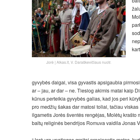
bal
žal
Mol
par
sod
nep
kar
Jorė | Alkas.lt, V. Daraškevičiaus nuotr.
gyvybės daigai, visa gyvastis apsigaubia pirmo
ar – jau, ar dar – ne. Tiesiog akimis matai kaip 
kūnus perteikia gyvybės galias, kad jos peri kūr
pro medžių šakas dar matosi toliai, tačiau viska
ilgametis Jorės šventės rengėjas, Molėtų krašto
baltų religinės bendrijos Romuva vaidila Jonas 
“Jorė yra ypatingas greitai praeinantis metas, ku