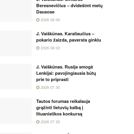
Beresnevičius – dvidešimt metų
Dausose
2026 08 06
J. Vaiškūnas. Karaliaučius –
pokario žaizda, paversta ginklu
2026 08 02
J. Vaiškūnas. Rusija smogė
Lenkijai: pavojingiausia būtų
prie to priprasti
2026 07 30
Tautos forumas reikalauja
grąžinti lietuvių kalbą į
lituanistikos konkursą
2026 07 29