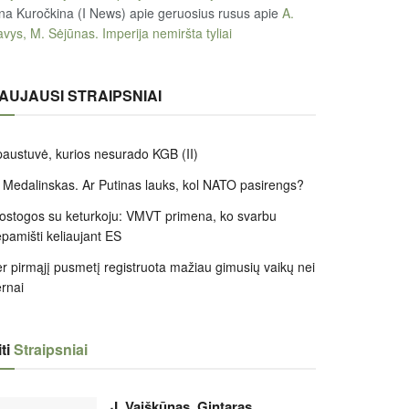
na Kuročkina (I News) apie geruosius rusus
apie
A.
vys, M. Sėjūnas. Imperija nemiršta tyliai
AUJAUSI STRAIPSNIAI
austuvė, kurios nesurado KGB (II)
 Medalinskas. Ar Putinas lauks, kol NATO pasirengs?
ostogos su keturkoju: VMVT primena, ko svarbu
pamišti keliaujant ES
r pirmąjį pusmetį registruota mažiau gimusių vaikų nei
rnai
ti
Straipsniai
J. Vaiškūnas. Gintaras