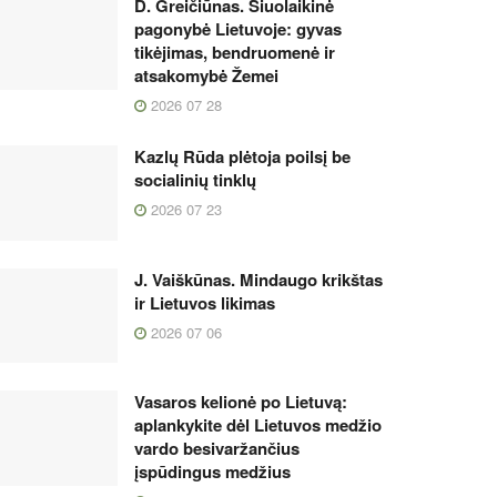
D. Greičiūnas. Šiuolaikinė
pagonybė Lietuvoje: gyvas
tikėjimas, bendruomenė ir
atsakomybė Žemei
2026 07 28
Kazlų Rūda plėtoja poilsį be
socialinių tinklų
2026 07 23
J. Vaiškūnas. Mindaugo krikštas
ir Lietuvos likimas
2026 07 06
Vasaros kelionė po Lietuvą:
aplankykite dėl Lietuvos medžio
vardo besivaržančius
įspūdingus medžius