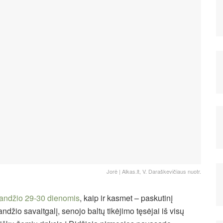
Jorė | Alkas.lt, V. Daraškevičiaus nuotr.
andžio 29-30 dienomis
, kaip ir kasmet – paskutinį
andžio savaitgalį, senojo baltų tikėjimo tęsėjai iš visų