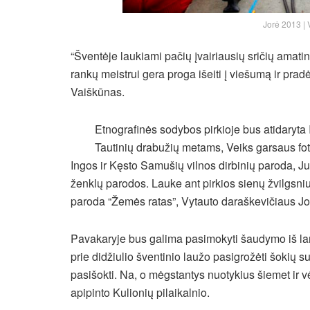
Jorė 2013 | 
“Šventėje laukiami pačių įvairiausių sričių amati
rankų meistrui gera proga išeiti į viešumą ir pra
Vaiškūnas.
Etnografinės sodybos pirkioje bus atidaryta
Tautinių drabužių metams, Veiks garsaus fo
Ingos ir Kęsto Samušių vilnos dirbinių paroda, J
ženklų parodos. Lauke ant pirkios sienų žvilgsni
paroda “Žemės ratas”, Vytauto daraškevičiaus J
Pavakaryje bus galima pasimokyti šaudymo iš lank
prie didžiulio šventinio laužo pasigrožėti šokių s
pasišokti. Na, o mėgstantys nuotykius šiemet ir vė
apipinto Kulionių pilaikalnio.