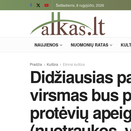
Šeštadienis, 8 rugpjūčio, 2026
NAUJIENOS
NUOMONIŲ RATAS
KUL
Pradžia
Kultūra
Etninė kultūra
Didžiausias p
virsmas bus p
protėvių apei
(nuotraukos, 