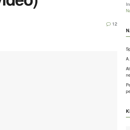
In
Na
12
N
Sp
A.
At
ne
Pe
pe
Ki