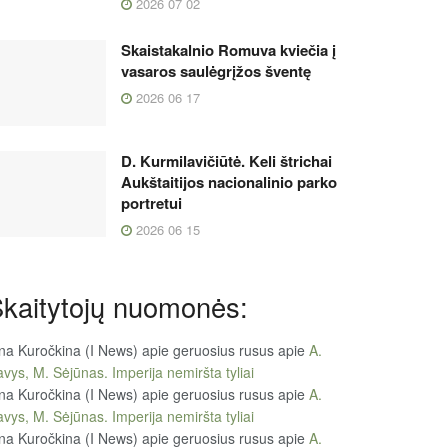
2026 07 02
Skaistakalnio Romuva kviečia į
vasaros saulėgrįžos šventę
2026 06 17
D. Kurmilavičiūtė. Keli štrichai
Aukštaitijos nacionalinio parko
portretui
2026 06 15
kaitytojų nuomonės:
na Kuročkina (I News) apie geruosius rusus
apie
A.
vys, M. Sėjūnas. Imperija nemiršta tyliai
na Kuročkina (I News) apie geruosius rusus
apie
A.
vys, M. Sėjūnas. Imperija nemiršta tyliai
na Kuročkina (I News) apie geruosius rusus
apie
A.