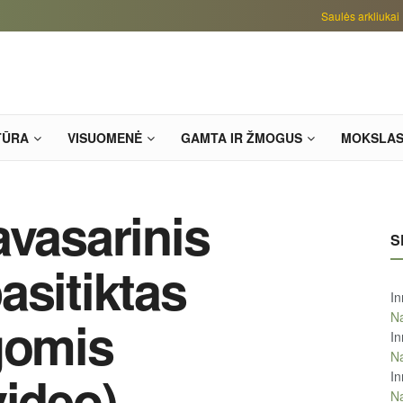
Saulės arkliukai
TŪRA
VISUOMENĖ
GAMTA IR ŽMOGUS
MOKSLA
avasarinis
S
asitiktas
In
Na
gomis
In
Na
video)
In
Na