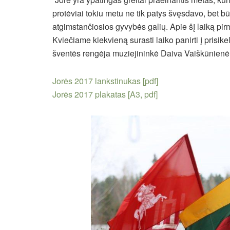
protėviai tokiu metu ne tik patys švęsdavo, bet b
atgimstančiosios gyvybės galių. Apie šį laiką pi
Kviečiame kiekvieną surasti laiko panirti į prisik
šventės rengėja muziejininkė Daiva Vaiškūnienė
Jorės 2017 lankstinukas [pdf]
Jorės 2017 plakatas [A3, pdf]