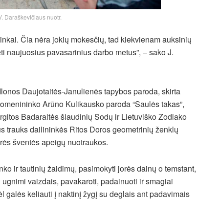
V. Daraškevičiaus nuotr.
ninkai. Čia nėra jokių mokesčių, tad kiekvienam auksinių
dėti naujuosius pavasarinius darbo metus”, – sako J.
 Ilonos Daujotaitės-Janulienės tapybos paroda, skirta
tomenininko Arūno Kulikausko paroda “Saulės takas”,
urgitos Badaraitės šiaudinių Sodų ir Lietuviško Zodiako
us trauks dailininkės Ritos Doros geometrinių ženklų
orės šventės apeigų nuotraukos.
o ir tautinių žaidimų, pasimokyti jorės dainų o temstant,
u ugnimi vaizdais, pavakaroti, padainuoti ir smagiai
l galės keliauti į naktinį žygį su deglais ant padavimais