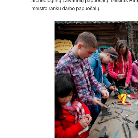
archeologinių žalvarinių papuošalų meistras Rima
meistro rankų darbo papuošalų.