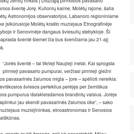
tiškų žemių rinksis į Didžiąją pirmosios pavasario
umos šventę Jorę. Kulionių kaime, Molėtų rajone, šalia
ėtų Astronomijos observatorijos, Labanoro regioniniame
ke įsikūrusioje Molėtų krašto muziejaus Etnografinėje
yboje ir Senovinėje dangaus šviesulių stebykloje. Ši
aprasta šventė šiemet čia bus švenčiama jau 21-ajį
tą.
“Jorės šventė – tai tikrieji Naujieji metai. Kai sprogsta
pirmieji pavasario pumpurai, veržiasi pirmieji gležni
sios pavasarinės žalumos
migla – jore – spėlioti nereikia:
Dieviškosios šviesos perteklius perėjęs per žemiškus
ybos pumpurus išsiskleisdamos brandintų vaisius. Jorėje
s aplinkui jau skendi pavasarinės žalumos ūke”, – sako
 muziejaus muziejininkas, etnoastronomas ir Senosios
Vaiškūnas.
rio, miesto įsukti žmonės, gali nė nepastebėti. Mūsų