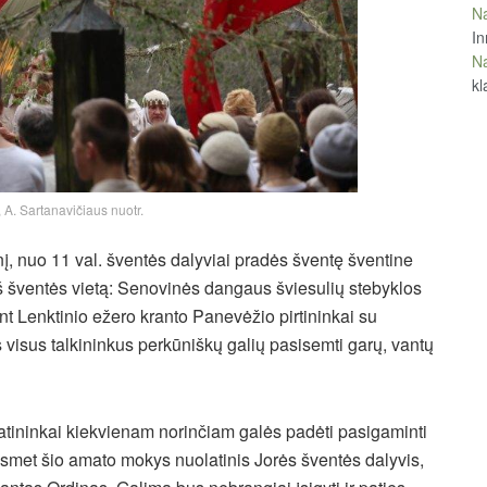
Na
In
Na
kl
t, A. Sartanavičiaus nuotr.
nį, nuo 11 val. šventės dalyviai pradės šventę šventine
š šventės vietą: Senovinės dangaus šviesulių stebyklos
t Lenktinio ežero kranto Panevėžio pirtininkai su
s visus talkininkus perkūniškų galių pasisemti garų, vantų
atininkai kiekvienam norinčiam galės padėti pasigaminti
kasmet šio amato mokys nuolatinis Jorės šventės dalyvis,