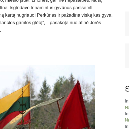
ūtinai išgindavo ir naminius gyvūnus pasisemti
rmą kartą nugriaudi Perkūnas ir pažadina viską kas gyva.
eliančios gamtos glėbį”, – pasakoja nuolatinė Jorės
.
S
In
Na
In
Na
In