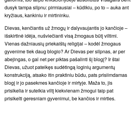
dusyk tampa silpnu: pirmiausiai – kūdikiu, po to – auka ant
kryžiaus, kankiniu ir mirtininku.
Dievas, kenčiantis už žmogų ir dalyvaujantis jo kančioje –
išskirtinė idėja, nušviečianti visą žmogaus būtį viltimi.
Vienas dažniausių priekaištų religijai – kodėl žmogaus
gyvenime tiek daug blogio? Ar Dievas per silpnas, ar per
abejingas, o gal net per piktas pašalinti šį blogį? Ir štai
Dievas, užuot pateikęs sudėtingą loginių argumentų
konstrukciją, atsako itin praktiniu būdu, pats prisiimdamas
blogį ir jo pasekmes kančioje ir mirtyje. Maža to, jis
prisikelia ir suteikia viltį kiekvienam žmogui taip pat
prisikelti geresniam gyvenimui, be kančios ir mirties.