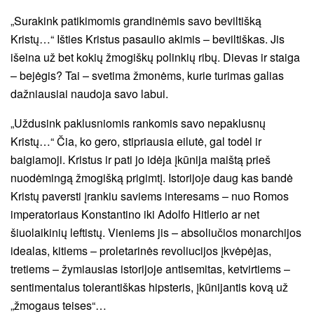
„Surakink patikimomis grandinėmis savo beviltišką
Kristų…“ Išties Kristus pasaulio akimis – beviltiškas. Jis
išeina už bet kokių žmogiškų polinkių ribų. Dievas ir staiga
– bejėgis? Tai – svetima žmonėms, kurie turimas galias
dažniausiai naudoja savo labui.
„Uždusink paklusniomis rankomis savo nepaklusnų
Kristų…“ Čia, ko gero, stipriausia eilutė, gal todėl ir
baigiamoji. Kristus ir pati jo idėja įkūnija maištą prieš
nuodėmingą žmogišką prigimtį. Istorijoje daug kas bandė
Kristų paversti įrankiu saviems interesams – nuo Romos
imperatoriaus Konstantino iki Adolfo Hitlerio ar net
šiuolaikinių leftistų. Vieniems jis – absoliučios monarchijos
idealas, kitiems – proletarinės revoliucijos įkvėpėjas,
tretiems – žymiausias istorijoje antisemitas, ketvirtiems –
sentimentalus tolerantiškas hipsteris, įkūnijantis kovą už
„žmogaus teises“…