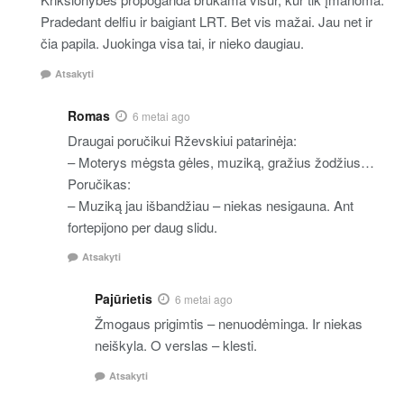
Pradedant delfiu ir baigiant LRT. Bet vis mažai. Jau net ir
čia papila. Juokinga visa tai, ir nieko daugiau.
Atsakyti
Romas
6 metai ago
Draugai poručikui Rževskiui patarinėja:
– Moterys mėgsta gėles, muziką, gražius žodžius…
Poručikas:
– Muziką jau išbandžiau – niekas nesigauna. Ant
fortepijono per daug slidu.
Atsakyti
Pajūrietis
6 metai ago
Žmogaus prigimtis – nenuodėminga. Ir niekas
neiškyla. O verslas – klesti.
Atsakyti