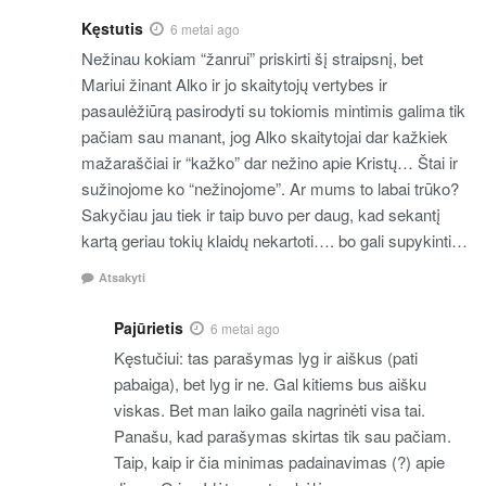
Kęstutis
6 metai ago
Nežinau kokiam “žanrui” priskirti šį straipsnį, bet
Mariui žinant Alko ir jo skaitytojų vertybes ir
pasaulėžiūrą pasirodyti su tokiomis mintimis galima tik
pačiam sau manant, jog Alko skaitytojai dar kažkiek
mažaraščiai ir “kažko” dar nežino apie Kristų… Štai ir
sužinojome ko “nežinojome”. Ar mums to labai trūko?
Sakyčiau jau tiek ir taip buvo per daug, kad sekantį
kartą geriau tokių klaidų nekartoti…. bo gali supykinti…
Atsakyti
Pajūrietis
6 metai ago
Kęstučiui: tas parašymas lyg ir aiškus (pati
pabaiga), bet lyg ir ne. Gal kitiems bus aišku
viskas. Bet man laiko gaila nagrinėti visa tai.
Panašu, kad parašymas skirtas tik sau pačiam.
Taip, kaip ir čia minimas padainavimas (?) apie