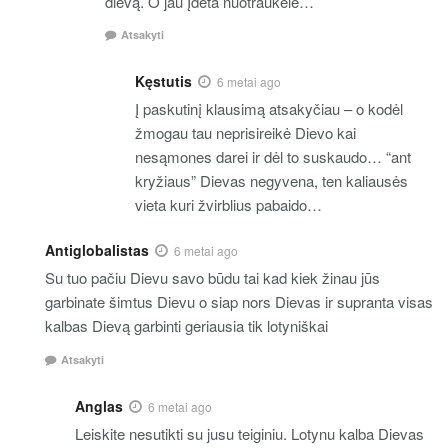
dievą. O jau Įdėta nuotraukėlė…
Atsakyti
Kęstutis
6 metai ago
Į paskutinį klausimą atsakyčiau – o kodėl
žmogau tau neprisireikė Dievo kai
nesąmones darei ir dėl to suskaudo… “ant
kryžiaus” Dievas negyvena, ten kaliausės
vieta kuri žvirblius pabaido…
Antiglobalistas
6 metai ago
Su tuo pačiu Dievu savo būdu tai kad kiek žinau jūs
garbinate šimtus Dievu o siap nors Dievas ir supranta visas
kalbas Dievą garbinti geriausia tik lotyniškai
Atsakyti
Anglas
6 metai ago
Leiskite nesutikti su jusu teiginiu. Lotynu kalba Dievas