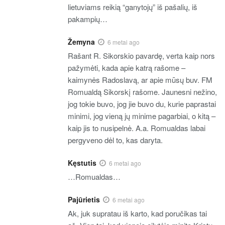
lietuviams reikią “ganytojų” iš pašalių, iš
pakampių…
Žemyna
6 metai ago
Rašant R. Sikorskio pavardę, verta kaip nors
pažymėti, kada apie katrą rašome –
kaimynės Radoslavą, ar apie mūsų buv. FM
Romualdą Sikorskį rašome. Jaunesni nežino,
jog tokie buvo, jog jie buvo du, kurie paprastai
minimi, jog vieną jų minime pagarbiai, o kitą –
kaip jis to nusipelnė. A.a. Romualdas labai
pergyveno dėl to, kas daryta.
Kęstutis
6 metai ago
…Romualdas…
Pajūrietis
6 metai ago
Ak, juk supratau iš karto, kad poručikas tai