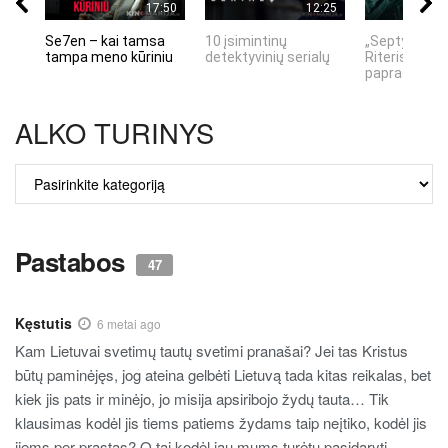
17:50
12:25
Se7en – kai tamsa
10 įsimintinų
„Septynių Ka
tampa meno kūriniu
detektyvinių serialų
Riteris" – kai
paprastumas
ALKO TURINYS
ALKO
TURINYS
Pastabos
47
Kęstutis
6 metai ago
Kam Lietuvai svetimų tautų svetimi pranašai? Jei tas Kristus
būtų paminėjęs, jog ateina gelbėti Lietuvą tada kitas reikalas, bet
kiek jis pats ir minėjo, jo misija apsiribojo žydų tauta… Tik
klausimas kodėl jis tiems patiems žydams taip neįtiko, kodėl jis
jiems per prastas? O tai kodėl jau mums turėtų pasidaryti