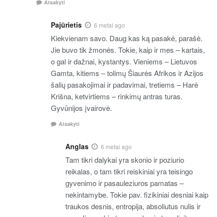
Atsakyti
Pajūrietis
6 metai ago
Kiekvienam savo. Daug kas ką pasakė, parašė.
Jie buvo tik žmonės. Tokie, kaip ir mes – kartais,
o gal ir dažnai, kystantys. Vieniems – Lietuvos
Gamta, kitiems – tolimų Šiaurės Afrikos ir Azijos
šalių pasakojimai ir padavimai, tretiems – Harė
Krišna, ketvirtiems – rinkimų antras turas.
Gyvūnijos įvairovė.
Atsakyti
Anglas
6 metai ago
Tam tikri dalykai yra skonio ir poziurio
reikalas, o tam tikri reiskiniai yra teisingo
gyvenimo ir pasauleziuros pamatas –
nekintamybe. Tokie pav. fizikiniai desniai kaip
traukos desnis, entropija, absoliutus nulis ir