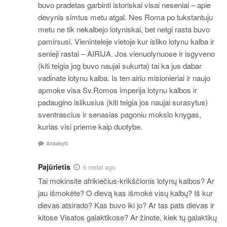
buvo pradetas garbinti istoriskai visai neseniai – apie
devynis simtus metu atgal. Nes Roma po tukstantuju
metu ne tik nekalbejo lotyniskai, bet netgi rasta buvo
pamirsusi. Vieninteleje vietoje kur isliko lotynu kalba ir
senieji rastai – AIRIJA. Jos vienuolynuose ir isgyveno
(kiti teigia jog buvo naujai sukurta) tai ka jus dabar
vadinate lotynu kalba. Is ten airiu misionieriai ir naujo
apmoke visa Sv.Romos imperija lotynu kalbos ir
padaugino islikusius (kiti teigia jos naujai surasytus)
sventrascius ir senasias pagoniu mokslo knygas,
kurias visi prieme kaip duotybe.
Atsakyti
Pajūrietis
6 metai ago
Tai mokinsite afrikiečius-krikščionis lotynų kalbos? Ar
jau išmokėte? O dievą kas išmokė visų kalbų? Iš kur
dievas atsirado? Kas buvo iki jo? Ar tas pats dievas ir
kitose Visatos galaktikose? Ar žinote, kiek tų galaktikų