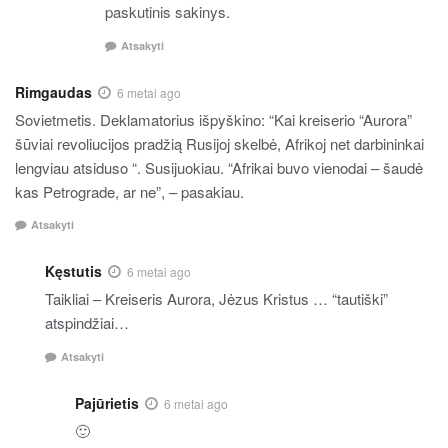
paskutinis sakinys.
Atsakyti
Rimgaudas
6 metai ago
Sovietmetis. Deklamatorius išpyškino: “Kai kreiserio “Aurora”
šūviai revoliucijos pradžią Rusijoj skelbė, Afrikoj net darbininkai
lengviau atsiduso “. Susijuokiau. “Afrikai buvo vienodai – šaudė
kas Petrograde, ar ne”, – pasakiau.
Atsakyti
Kęstutis
6 metai ago
Taikliai – Kreiseris Aurora, Jėzus Kristus … “tautiški”
atspindžiai…
Atsakyti
Pajūrietis
6 metai ago
🙂