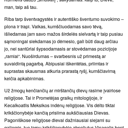
man, taip aš tau.
Riba tarp šventvagystės ir autentiško šventumo suvokimo –
plona ir trapi. Vaikas, kumščiuodamas savo tėvą,
išliedamas jam savo mažos širdelės sielvartą ir taip pusiau
sąmoningai siekdamas jo dėmesio, gali būti daug arčiau
jo, nei santūriai šypsodamasis ar stovėdamas pozicijoje
„ramiai“. Nuoširdumas – svarbesnis už primestą ar
suvaidintą pagarbą. Abipusiai iškentėtas, priimtas ir
suprastas skausmas atkuria prarastą ryšį, kumščiavimą
keičia apkabinimas.
Už žmogų kenčiančių ar mirštančių dievų rasime įvairiose
religijose. Tai ir Prometėjas graikų mitologijoje, ir
Kecalkoatlis Meksikos indėnų religijose. Vis dėlto tiktai
krikščionybėje kančią prisiima aukščiausias Dievas.
Pagoniškose religijose dievai dažniausiai siejami su
galiomis, tuo tarpu krikščionybėje absoliutus Visagalis bent