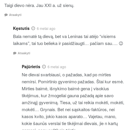
Taigi dievo nėra. Jau XXI a. už sienų.
Atsakyti
Kęstutis
6 metai ago
Bala nematė tą dievą, bet va Leninas tai atėjo “visiems
laikams”, tai tuo belieka ir pasidžiaugti… pačiam sau…. 😉
Atsakyti
Pajūrietis
6 metai ago
Ne dievai svarbiausi, o pažadas, kad po mirties
nemirsi. Pomirtinio gyvenimo pažadas. Štai kur esmė.
Mirties baimė, išnykimo baimė gena į visokius
tikėjimus, kur žmogeliai gauna pažadą apie savo
amžinąjį gyvenimą. Tiesa, už tai reikia mokėti, mokėti,
mokėti… Grynais. Bet nei sąskaitos-faktūros, nei
kasos kvito, jokio kasos aparato… Vajetau, mano,
kokie šaunūs verslai tie tikėjimai dievais, jie n kartų