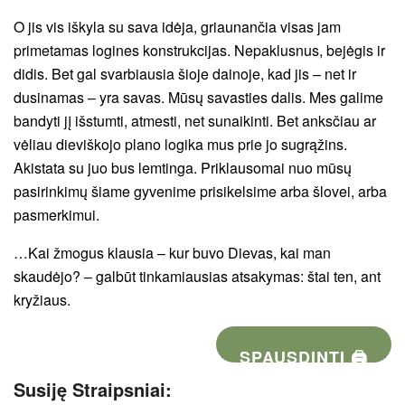
O jis vis iškyla su sava idėja, griaunančia visas jam
primetamas logines konstrukcijas. Nepaklusnus, bejėgis ir
didis. Bet gal svarbiausia šioje dainoje, kad jis – net ir
dusinamas – yra savas. Mūsų savasties dalis. Mes galime
bandyti jį išstumti, atmesti, net sunaikinti. Bet anksčiau ar
vėliau dieviškojo plano logika mus prie jo sugrąžins.
Akistata su juo bus lemtinga. Priklausomai nuo mūsų
pasirinkimų šiame gyvenime prisikelsime arba šlovei, arba
pasmerkimui.
…Kai žmogus klausia – kur buvo Dievas, kai man
skaudėjo? – galbūt tinkamiausias atsakymas: štai ten, ant
kryžiaus.
SPAUSDINTI 🖨
Susiję Straipsniai: