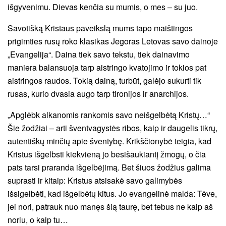
išgyvenimu. Dievas kenčia su mumis, o mes – su juo.
Savotišką Kristaus paveikslą mums tapo maištingos
prigimties rusų roko klasikas Jegoras Letovas savo dainoje
„Evangelija“. Daina tiek savo tekstu, tiek dainavimo
maniera balansuoja tarp aistringo kvatojimo ir tokios pat
aistringos raudos. Tokią dainą, turbūt, galėjo sukurti tik
rusas, kurio dvasia augo tarp tironijos ir anarchijos.
„Apglėbk alkanomis rankomis savo neišgelbėtą Kristų…“
Šie žodžiai – arti šventvagystės ribos, kaip ir daugelis tikrų,
autentiškų minčių apie šventybę. Krikščionybė teigia, kad
Kristus išgelbsti kiekvieną jo besišaukiantį žmogų, o čia
pats tarsi praranda išgelbėjimą. Bet šiuos žodžius galima
suprasti ir kitaip: Kristus atsisakė savo galimybės
išsigelbėti, kad išgelbėtų kitus. Jo evangelinė malda: Tėve,
jei nori, patrauk nuo manęs šią taurę, bet tebus ne kaip aš
noriu, o kaip tu…