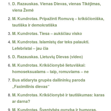
D. Razauskas. Vienas Dievas, vienas Tikėjimas,
viena Žemė
M. Kundrotas. Pripažinti Romuvą – krikščioniška,
tautiška ir demokratiška
M. Kundrotas. Tiesa – aukščiau visko
M. Kundrotas. Islamistų dar teks palaukti.
Lefebristai – jau čia
D. Razauskas. Lietuvių Dievas (video)
M. Kundrotas. Krikščionybė lietuviškai:
homoseksualams – taip, romuviams – ne
Bus atidaryta grupės dailininkų paroda
„Faximilinis dievas“
M. Kundrotas. Krikščionybė ir tautiškumas: karas
ar darna?
M. Kundrotas. Šventybės gynyba ir humoras,