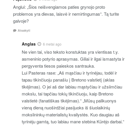
Anglui: „Šios neišvengiamos paties grynojo proto
problemos yra dievas, laisvė ir nemirtingumas“. Tą turite
galvoje?
Atsakyti
Anglas
6 metai ago
Ne vien tai, viso teksto konstuktas yra vientisas t.y.
asmeninio potyrio aprasymas. Giliai ir ilgai ismastyta ir
pergyventa tiesos paieskos santrauka.
Lui Pasteras rase: „Aš mąsčiau ir tyrinėjau, todėl ir
tapau tikinčiuoju panašiu į Bretono valstietį (aklas
tikėjimas). O jei aš dar labiau mąstyčiau ir užsiimčiau
mokslu, tai tapčiau tokių tikinčiuoju, kaip Bretono
valstietė (fanatiškas tikėjimas).“ „Mūsų palikuonys
vieną dieną nuoširdžiai pasijuoks iš šiuolaikinių
mokslininkų-materialistų kvailystės. Kuo daugiau aš
tyrinėju gamtą, tuo labiau mane stebina Kūrėjo darbai.“