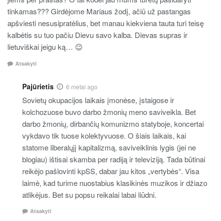
tinkamas??? Girdėjome Mariaus žodį, ačiū už pastangas
apšviesti nesusipratėlius, bet manau kiekviena tauta turi teisę
kalbėtis su tuo pačiu Dievu savo kalba. Dievas supras ir
lietuviškai jeigu ką… 😉
Atsakyti
Pajūrietis
6 metai ago
Sovietų okupacijos laikais įmonėse, įstaigose ir
kolchozuose buvo darbo žmonių meno saviveikla. Bet
darbo žmonių, dirbančių komunizmo statyboje, koncertai
vykdavo tik tuose kolektyvuose. O šiais laikais, kai
statome liberalųjį kapitalizmą, saviveiklinis lygis (jei ne
blogiau) ištisai skamba per radiją ir televiziją. Tada būtinai
reikėjo pašlovinti kpSS, dabar jau kitos „vertybės“. Visa
laimė, kad turime nuostabius klasikinės muzikos ir džiazo
atlikėjus. Bet su popsu reikalai labai liūdni.
Atsakyti