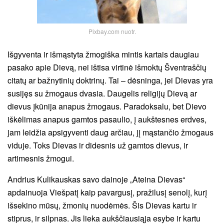
Pixbay.com nuotr.
Išgyventa ir išmąstyta žmogiška mintis kartais daugiau
pasako apie Dievą, nei ištisa virtinė išmoktų Šventraščių
citatų ar bažnytinių doktrinų. Tai – dėsninga, jei Dievas yra
susijęs su žmogaus dvasia. Daugelis religijų Dievą ar
dievus įkūnija anapus žmogaus. Paradoksalu, bet Dievo
iškėlimas anapus gamtos pasaulio, į aukštesnes erdves,
jam leidžia apsigyventi daug arčiau, jį mąstančio žmogaus
viduje. Toks Dievas ir didesnis už gamtos dievus, ir
artimesnis žmogui.
Andrius Kulikauskas savo dainoje „Ateina Dievas“
apdainuoja Viešpatį kaip pavargusį, pražilusį senolį, kurį
išsekino mūsų, žmonių nuodėmės. Šis Dievas kartu ir
stiprus, ir
silpnas. Jis lieka aukščiausiąja esybe ir kartu