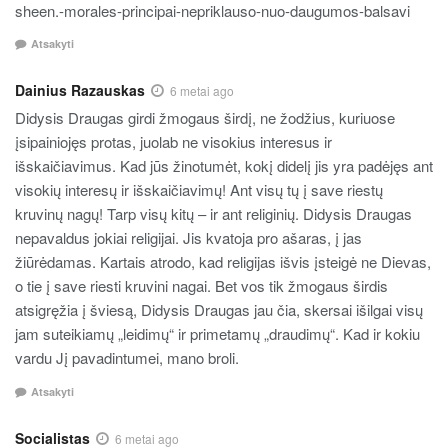
sheen.-morales-principai-nepriklauso-nuo-daugumos-balsavi
Atsakyti
Dainius Razauskas
6 metai ago
Didysis Draugas girdi žmogaus širdį, ne žodžius, kuriuose
įsipainiojęs protas, juolab ne visokius interesus ir
išskaičiavimus. Kad jūs žinotumėt, kokį didelį jis yra padėjęs ant
visokių interesų ir išskaičiavimų! Ant visų tų į save riestų
kruvinų nagų! Tarp visų kitų – ir ant religinių. Didysis Draugas
nepavaldus jokiai religijai. Jis kvatoja pro ašaras, į jas
žiūrėdamas. Kartais atrodo, kad religijas išvis įsteigė ne Dievas,
o tie į save riesti kruvini nagai. Bet vos tik žmogaus širdis
atsigręžia į šviesą, Didysis Draugas jau čia, skersai išilgai visų
jam suteikiamų „leidimų“ ir primetamų „draudimų“. Kad ir kokiu
vardu Jį pavadintumei, mano broli.
Atsakyti
Socialistas
6 metai ago