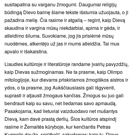
susitapatina su varganu žmogumi. Daugumai religijų
būdingą Dievo baimę šiame tekste išstumia užuojauta, o ji
pažadina meilę. Čia rasime ir atgailą – regint, kaip Dievą
skaudina ir vargina mūsų niekdarbiai, apima ir gėda, ir
atleidimo šiluma. Suvokiame, jog jis prisiėmė mūsų
nuodėmes, atkentėjo už jas ir mums atleidžia. Tai mus
apvalo ir išskaistina.
Liaudies kultūroje ir literatūroje randame įvairių pavyzdžių,
kaip Dievas sužmoginamas. Ne ta prasme, kaip Olimpo
mitologijoje, kur dievams priskiriamos žmogiškos aistros ir
ydos, o ta prasme, jog Aukščiausiasis gali išgyventi,
suprasti ir atjausti žmogaus kančias. Žmogus su juo gali
bendrauti kaip su savu, net liedamas savo apmaudą.
Pasakojama, kad lietuviai vaizduodavo net mušantys
Dievą, kam davė prastą derlių. Šios kultūros atspindį
rasime ir Žemaitės kūryboje, kur kenčiantis Petras
Kurmelis daužo „smūtkelį“, sakydamas: kaip tu, Dieve,