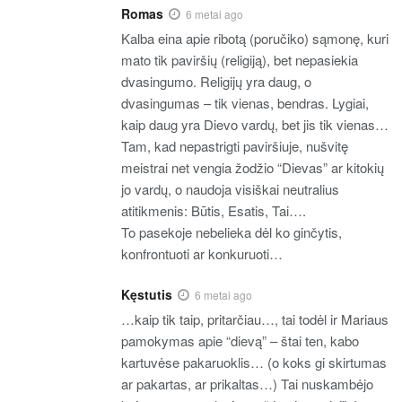
Romas
6 metai ago
Kalba eina apie ribotą (poručiko) sąmonę, kuri
mato tik paviršių (religiją), bet nepasiekia
dvasingumo. Religijų yra daug, o
dvasingumas – tik vienas, bendras. Lygiai,
kaip daug yra Dievo vardų, bet jis tik vienas…
Tam, kad nepastrigti paviršiuje, nušvitę
meistrai net vengia žodžio “Dievas” ar kitokių
jo vardų, o naudoja visiškai neutralius
atitikmenis: Būtis, Esatis, Tai….
To pasekoje nebelieka dėl ko ginčytis,
konfrontuoti ar konkuruoti…
Kęstutis
6 metai ago
…kaip tik taip, pritarčiau…, tai todėl ir Mariaus
pamokymas apie “dievą” – štai ten, kabo
kartuvėse pakaruoklis… (o koks gi skirtumas
ar pakartas, ar prikaltas…) Tai nuskambėjo