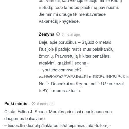
aš. Vien tai, kad vienoje eilutėje minite Kristų
ir Budą, rodo tamstos plaukimą paviršiumi.
Jie minimi drauge tik menkavertėse
vakariečių knygelėse.
Žemyna
6 metai ago
Beje, apie poručikus – Sąjūdžio metais
Rusijoje ji padėjo rastis mus palaikančių
žmonių. Praverstų ją ir kitas panašias
atgaivinti, grąžinti į sceną –
– youtube.com/watch?
v=HWKdZa2RVrE&list=PLmRiC8xJHK6JBvKi
Ne tik Doneckui su Krymu, bet ir Užkaukazei,
ir BY, ir mums aktualu.
Puiki mintis -
6 metai ago
Citata. Fulton J. Sheen. Moralės principai nepriklauso nuo
daugumos balsavimo
– tiesos.lt/index.php/tinklarastis/straipsnis/citata.-fulton-j.-