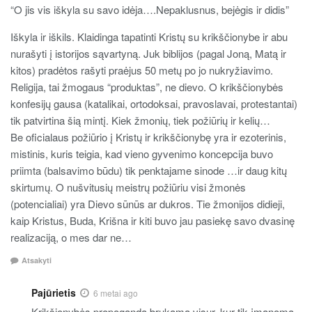
“O jis vis iškyla su savo idėja….Nepaklusnus, bejėgis ir didis”
Iškyla ir iškils. Klaidinga tapatinti Kristų su krikščionybe ir abu
nurašyti į istorijos sąvartyną. Juk biblijos (pagal Joną, Matą ir
kitos) pradėtos rašyti praėjus 50 metų po jo nukryžiavimo.
Religija, tai žmogaus “produktas”, ne dievo. O krikščionybės
konfesijų gausa (katalikai, ortodoksai, pravoslavai, protestantai)
tik patvirtina šią mintį. Kiek žmonių, tiek požiūrių ir kelių…
Be oficialaus požiūrio į Kristų ir krikščionybę yra ir ezoterinis,
mistinis, kuris teigia, kad vieno gyvenimo koncepcija buvo
priimta (balsavimo būdu) tik penktajame sinode …ir daug kitų
skirtumų. O nušvitusių meistrų požiūriu visi žmonės
(potencialiai) yra Dievo sūnūs ar dukros. Tie žmonijos didieji,
kaip Kristus, Buda, Krišna ir kiti buvo jau pasiekę savo dvasinę
realizaciją, o mes dar ne…
Atsakyti
Pajūrietis
6 metai ago
Krikšionybės propoganda brukama visur, kur tik įmanoma.