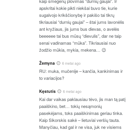
kaip smegenų plovimas “durnių gaujai”. Ir
apskritai kokie pikti niekšai buvo tie, kurie
sugalvojo krikščionybę ir pakišo tai tikrų
tikriausiai “durnių gaujai” – štai jums lavonėlis
ant kryžiaus, jis jums bus dievas, o avelės
beeeeee tai bus mūsų “dievulis”, dar ne taip
senai vadinamas “mūka”. Tikriausiai nuo
žodžio mūkia, mykia, mekena… 😉
Žemyna
6 metai ago
RU: muka, mučenije – kančia, kankinimas ir
to variacijos?
Kęstutis
6 metai ago
Kai dar vaikas paklausiau tėvo, jis man tą patį
paaiškino, bet… tokių nesąmonių
pasekėjams, toks paaiškinimas geriau tinka.
Kaip Sikorskis sakė – lietuviai veršių tauta.
Manyčiau, kad gal ir ne visa, juk ne visiems