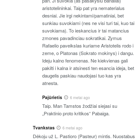
pan. Ji suvokia (as pasakysiu banaliai)
aristotelininkai. Taip pat yra nematerialus
desniai. Jie irgi nekintami/pamatiniai, bet
sunkiau suvokiami (nes ne visi turi tai, kuo tai
suvokiama). To ieskancius ir tai matancius
zmones pavadinciau sokratikai. Zymus
Rafaelio paveikslas kuriame Aristotelis rodo i
zeme, o Platonas (Sokrato mokinys) i dangu.
Ideju kalno fenomenas. Ne kiekvienas gali
pakilti i kalna ir atsinesti ten esancia ideja, bet
daugelis paskiau naudojasi tuo kas yra
atnesta.
Pajūrietis
6 metai ago
Taip. Man Tamstos žodžiai siejasi su
„Praktinio proto kritikos“ Pabaiga.
Tvankstas
6 metai ago
Dėkoju už L. Pastioro (Pasteur) mintis. Nuostabus