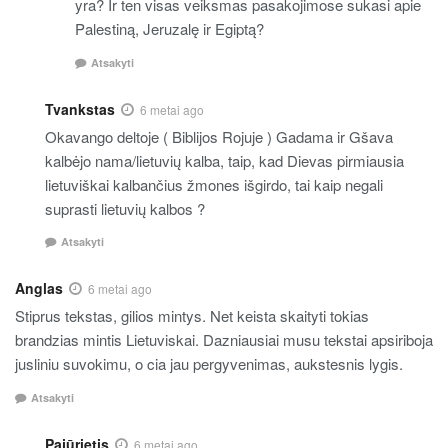
yra? Ir ten visas veiksmas pasakojimose sukasi apie
Palestiną, Jeruzalę ir Egiptą?
Atsakyti
Tvankstas
6 metai ago
Okavango deltoje ( Biblijos Rojuje ) Gadama ir Gšava
kalbėjo nama/lietuvių kalba, taip, kad Dievas pirmiausia
lietuviškai kalbančius žmones išgirdo, tai kaip negali
suprasti lietuvių kalbos ?
Atsakyti
Anglas
6 metai ago
Stiprus tekstas, gilios mintys. Net keista skaityti tokias
brandzias mintis Lietuviskai. Dazniausiai musu tekstai apsiriboja
jusliniu suvokimu, o cia jau pergyvenimas, aukstesnis lygis.
Atsakyti
Pajūrietis
6 metai ago