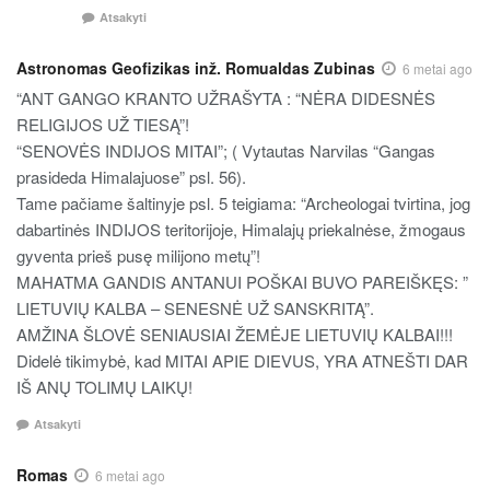
Atsakyti
Astronomas Geofizikas inž. Romualdas Zubinas
6 metai ago
“ANT GANGO KRANTO UŽRAŠYTA : “NĖRA DIDESNĖS
RELIGIJOS UŽ TIESĄ”!
“SENOVĖS INDIJOS MITAI”; ( Vytautas Narvilas “Gangas
prasideda Himalajuose” psl. 56).
Tame pačiame šaltinyje psl. 5 teigiama: “Archeologai tvirtina, jog
dabartinės INDIJOS teritorijoje, Himalajų priekalnėse, žmogaus
gyventa prieš pusę milijono metų”!
MAHATMA GANDIS ANTANUI POŠKAI BUVO PAREIŠKĘS: ”
LIETUVIŲ KALBA – SENESNĖ UŽ SANSKRITĄ”.
AMŽINA ŠLOVĖ SENIAUSIAI ŽEMĖJE LIETUVIŲ KALBAI!!!
Didelė tikimybė, kad MITAI APIE DIEVUS, YRA ATNEŠTI DAR
IŠ ANŲ TOLIMŲ LAIKŲ!
Atsakyti
Romas
6 metai ago