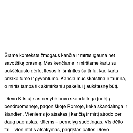
Šiame kontekste žmogaus kančia ir mirtis įgauna net
savotišką prasmę. Mes kenčiame ir mirštame kartu su
aukščiausio gėrio, tiesos ir išminties šaltiniu, kad kartu
prisikeltume ir gyventume. Kančia mus skaistina ir taurina,
o mirtis tampa tik akimirksniu pakeliui į aukštesnę būtį.
Dievo Kristuje asmenybė buvo skandalinga judėjų
bendruomenėje, pagoniškoje Romoje, lieka skandalinga ir
šiandien. Vieniems jo atsakas į kančią ir mirtį atrodo per
daug paprastas, kitiems – pernelyg sudėtingas. Vis dėlto
tai – vienintelis atsakymas, pagrįstas paties Dievo