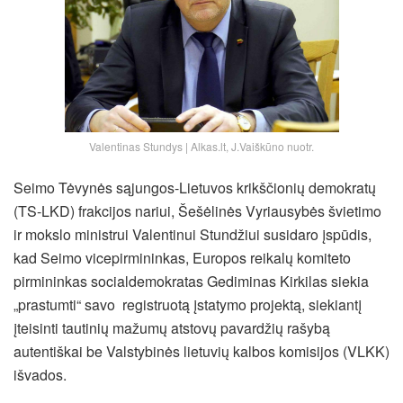
Valentinas Stundys | Alkas.lt, J.Vaiškūno nuotr.
Seimo Tėvynės sąjungos-Lietuvos krikščionių demokratų
(TS-LKD) frakcijos nariui, Šešėlinės Vyriausybės švietimo
ir mokslo ministrui Valentinui Stundžiui susidaro įspūdis,
kad Seimo vicepirmininkas, Europos reikalų komiteto
pirmininkas socialdemokratas Gediminas Kirkilas siekia
„prastumti“ savo registruotą įstatymo projektą, siekiantį
įteisinti tautinių mažumų atstovų pavardžių rašybą
autentiškai be Valstybinės lietuvių kalbos komisijos (VLKK)
išvados.