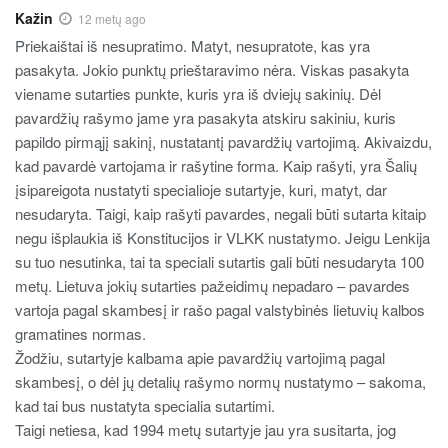
Kažin
12 metų ago
Priekaištai iš nesupratimo. Matyt, nesupratote, kas yra
pasakyta. Jokio punktų prieštaravimo nėra. Viskas pasakyta
viename sutarties punkte, kuris yra iš dviejų sakinių. Dėl
pavardžių rašymo jame yra pasakyta atskiru sakiniu, kuris
papildo pirmąjį sakinį, nustatantį pavardžių vartojimą. Akivaizdu,
kad pavardė vartojama ir rašytine forma. Kaip rašyti, yra Šalių
įsipareigota nustatyti specialioje sutartyje, kuri, matyt, dar
nesudaryta. Taigi, kaip rašyti pavardes, negali būti sutarta kitaip
negu išplaukia iš Konstitucijos ir VLKK nustatymo. Jeigu Lenkija
su tuo nesutinka, tai ta speciali sutartis gali būti nesudaryta 100
metų. Lietuva jokių sutarties pažeidimų nepadaro – pavardes
vartoja pagal skambesį ir rašo pagal valstybinės lietuvių kalbos
gramatines normas.
Žodžiu, sutartyje kalbama apie pavardžių vartojimą pagal
skambesį, o dėl jų detalių rašymo normų nustatymo – sakoma,
kad tai bus nustatyta specialia sutartimi.
Taigi netiesa, kad 1994 metų sutartyje jau yra susitarta, jog