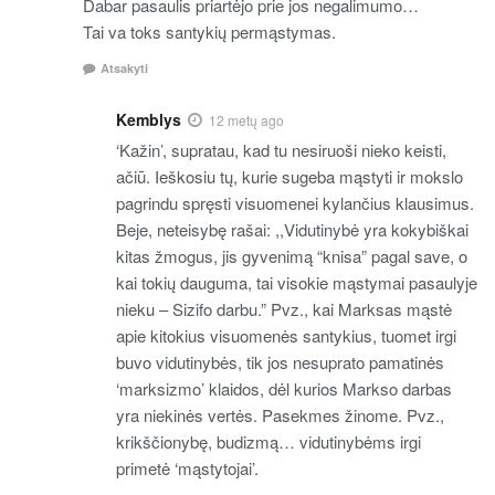
Dabar pasaulis priartėjo prie jos negalimumo…
Tai va toks santykių permąstymas.
Atsakyti
Kemblys
12 metų ago
‘Kažin’, supratau, kad tu nesiruoši nieko keisti,
ačiū. Ieškosiu tų, kurie sugeba mąstyti ir mokslo
pagrindu spręsti visuomenei kylančius klausimus.
Beje, neteisybę rašai: ,,Vidutinybė yra kokybiškai
kitas žmogus, jis gyvenimą “knisa” pagal save, o
kai tokių dauguma, tai visokie mąstymai pasaulyje
nieku – Sizifo darbu.” Pvz., kai Marksas mąstė
apie kitokius visuomenės santykius, tuomet irgi
buvo vidutinybės, tik jos nesuprato pamatinės
‘marksizmo’ klaidos, dėl kurios Markso darbas
yra niekinės vertės. Pasekmes žinome. Pvz.,
krikščionybę, budizmą… vidutinybėms irgi
primetė ‘mąstytojai’.