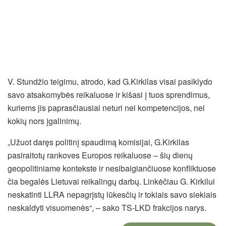
V. Stundžio teigimu, atrodo, kad G.Kirkilas visai pasiklydo
savo atsakomybės reikaluose ir kišasi į tuos sprendimus,
kuriems jis paprasčiausiai neturi nei kompetencijos, nei
kokių nors įgalinimų.
„Užuot daręs politinį spaudimą komisijai, G.Kirkilas
pasiraitotų rankoves Europos reikaluose – šių dienų
geopolitiniame kontekste ir nesibaigiančiuose konfliktuose
čia begalės Lietuvai reikalingų darbų. Linkėčiau G. Kirkilui
neskatinti LLRA nepagrįstų lūkesčių ir tokiais savo siekiais
neskaldyti visuomenės“, – sako TS-LKD frakcijos narys.