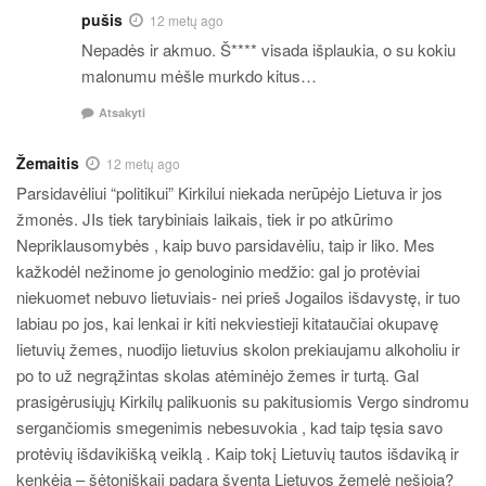
pušis
12 metų ago
Nepadės ir akmuo. Š**** visada išplaukia, o su kokiu
malonumu mėšle murkdo kitus…
Atsakyti
Žemaitis
12 metų ago
Parsidavėliui “politikui” Kirkilui niekada nerūpėjo Lietuva ir jos
žmonės. JIs tiek tarybiniais laikais, tiek ir po atkūrimo
Nepriklausomybės , kaip buvo parsidavėliu, taip ir liko. Mes
kažkodėl nežinome jo genologinio medžio: gal jo protėviai
niekuomet nebuvo lietuviais- nei prieš Jogailos išdavystę, ir tuo
labiau po jos, kai lenkai ir kiti nekviestieji kitataučiai okupavę
lietuvių žemes, nuodijo lietuvius skolon prekiaujamu alkoholiu ir
po to už negrąžintas skolas atėminėjo žemes ir turtą. Gal
prasigėrusiųjų Kirkilų palikuonis su pakitusiomis Vergo sindromu
sergančiomis smegenimis nebesuvokia , kad taip tęsia savo
protėvių išdavikišką veiklą . Kaip tokį Lietuvių tautos išdaviką ir
kenkėją – šėtoniškąjį padarą šventa Lietuvos žemelė nešioja?