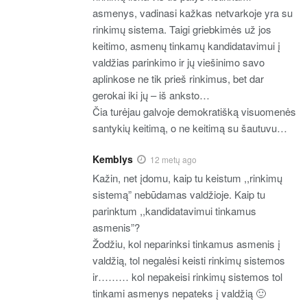
asmenys, vadinasi kažkas netvarkoje yra su
rinkimų sistema. Taigi griebkimės už jos
keitimo, asmenų tinkamų kandidatavimui į
valdžias parinkimo ir jų viešinimo savo
aplinkose ne tik prieš rinkimus, bet dar
gerokai iki jų – iš anksto…
Čia turėjau galvoje demokratišką visuomenės
santykių keitimą, o ne keitimą su šautuvu…
Kemblys
12 metų ago
Kažin, net įdomu, kaip tu keistum ,,rinkimų
sistemą” nebūdamas valdžioje. Kaip tu
parinktum ,,kandidatavimui tinkamus
asmenis”?
Žodžiu, kol neparinksi tinkamus asmenis į
valdžią, tol negalėsi keisti rinkimų sistemos
ir……… kol nepakeisi rinkimų sistemos tol
tinkami asmenys nepateks į valdžią 🙂