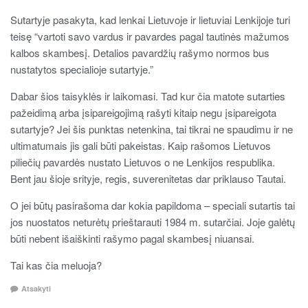
Sutartyje pasakyta, kad lenkai Lietuvoje ir lietuviai Lenkijoje turi
teisę “vartoti savo vardus ir pavardes pagal tautinės mažumos
kalbos skambesį. Detalios pavardžių rašymo normos bus
nustatytos specialioje sutartyje.”
Dabar šios taisyklės ir laikomasi. Tad kur čia matote sutarties
pažeidimą arba įsipareigojimą rašyti kitaip negu įsipareigota
sutartyje? Jei šis punktas netenkina, tai tikrai ne spaudimu ir ne
ultimatumais jis gali būti pakeistas. Kaip rašomos Lietuvos
piliečių pavardės nustato Lietuvos o ne Lenkijos respublika.
Bent jau šioje srityje, regis, suverenitetas dar priklauso Tautai.
O jei būtų pasirašoma dar kokia papildoma – speciali sutartis tai
jos nuostatos neturėtų prieštarauti 1984 m. sutarčiai. Joje galėtų
būti nebent išaiškinti rašymo pagal skambesį niuansai.
Tai kas čia meluoja?
Atsakyti