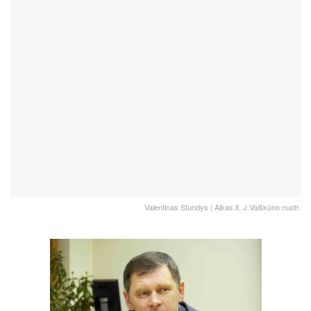
Valentinas Stundys | Alkas.lt, J.Vaiškūno nuotr.