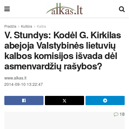
Pradžia
Kultūra
Kalba
V. Stundys: Kodėl G. Kirkilas
abejoja Valstybinės lietuvių
kalbos komisijos išvada dėl
asmenvardžių rašybos?
www.alkas.lt
2014-09-10 13:22:47
18