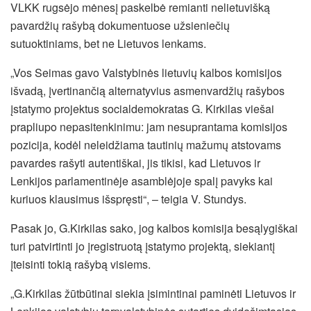
VLKK rugsėjo mėnesį paskelbė remianti nelietuvišką
pavardžių rašybą dokumentuose užsieniečių
sutuoktiniams, bet ne Lietuvos lenkams.
„Vos Seimas gavo Valstybinės lietuvių kalbos komisijos
išvadą, įvertinančią alternatyvius
asmenvardžių rašybos
įstatymo projektus socialdemokratas G. Kirkilas viešai
prapliupo nepasitenkinimu: jam nesuprantama komisijos
pozicija, kodėl neleidžiama tautinių mažumų atstovams
pavardes rašyti autentiškai, jis tikisi, kad Lietuvos ir
Lenkijos parlamentinėje asamblėjoje spalį pavyks kai
kuriuos klausimus išspręsti“, – teigia V. Stundys.
Pasak jo, G.Kirkilas sako, jog kalbos komisija besąlygiškai
turi patvirtinti jo įregistruotą įstatymo projektą, siekiantį
įteisinti tokią rašybą visiems.
„G.Kirkilas žūtbūtinai siekia įsimintinai paminėti Lietuvos ir