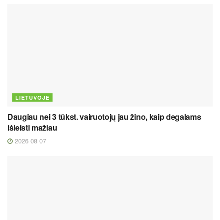
LIETUVOJE
Daugiau nei 3 tūkst. vairuotojų jau žino, kaip degalams
išleisti mažiau
2026 08 07