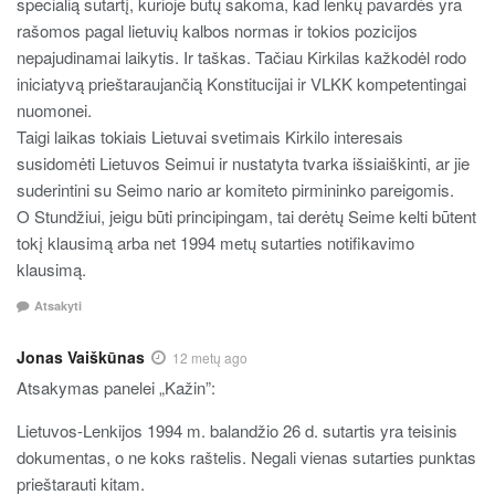
specialią sutartį, kurioje būtų sakoma, kad lenkų pavardės yra
rašomos pagal lietuvių kalbos normas ir tokios pozicijos
nepajudinamai laikytis. Ir taškas. Tačiau Kirkilas kažkodėl rodo
iniciatyvą prieštaraujančią Konstitucijai ir VLKK kompetentingai
nuomonei.
Taigi laikas tokiais Lietuvai svetimais Kirkilo interesais
susidomėti Lietuvos Seimui ir nustatyta tvarka išsiaiškinti, ar jie
suderintini su Seimo nario ar komiteto pirmininko pareigomis.
O Stundžiui, jeigu būti principingam, tai derėtų Seime kelti būtent
tokį klausimą arba net 1994 metų sutarties notifikavimo
klausimą.
Atsakyti
Jonas Vaiškūnas
12 metų ago
Atsakymas panelei „Kažin”:
Lietuvos-Lenkijos 1994 m. balandžio 26 d. sutartis yra teisinis
dokumentas, o ne koks raštelis. Negali vienas sutarties punktas
prieštarauti kitam.