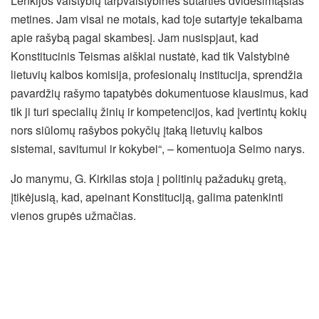
Lenkijos valstybių tarpvalstybinės sutarties dvidešimtąsias
metines. Jam visai ne motais, kad toje sutartyje tekalbama
apie rašybą pagal skambesį. Jam nusispjaut, kad
Konstitucinis Teismas aiškiai nustatė, kad tik Valstybinė
lietuvių kalbos komisija, profesionalų institucija, sprendžia
pavardžių rašymo tapatybės dokumentuose klausimus, kad
tik ji turi specialių žinių ir kompetencijos, kad įvertintų kokių
nors siūlomų rašybos pokyčių įtaką lietuvių kalbos
sistemai, savitumui ir kokybei“, – komentuoja Seimo narys.
Jo manymu, G. Kirkilas stoja į politinių pažadukų gretą,
įtikėjusią, kad, apeinant Konstituciją, galima patenkinti
vienos grupės užmačias.