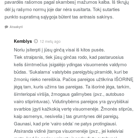
pavardės rašomos pagal skambesį mažumos kalba. Iš tikrųjų
dėl jų rašymo normų joje dar nėra susitarta. Tokį sutarties
punkto supratimą sąlygoja būtent tas antrasis sakinys.
Atsakyti
Kemblys
12 metų ago
Noriu įsiterpti į jūsų ginčą visai iš kitos pusės.
Tiek straipsnis, tiek jūsų ginčas rodo, kad pastaruosius
kelis šimtmečius įsigalėjo ydingas visuomenės valdymo
būdas. ‘Sukalama’ valstybės pareigybių piramidė, kuri be
žmonių nieko nereiškia. Pačios pareigos užtikrina IŠORINĘ
jėgą tam, kuris užims tas pareigas. Ta išorinė jėga, tarkim,
šimteriopai viršija, žmogaus galimybes (pvz., autobuso
vairo stiprintuvas). Vidutinybėms pareigos yra gyvybiškai
svarbios įgyti kažkokią vertę visuomenėje. Žmonės stiprūs,
kaip asmenys, nesivelia į tas grumtynes dėl pareigų.
Gaunasi, kad prie ‘vairo sėda’ ne patys protingiausi.
Atsiranda vidinė įtampa visuomenėje (pvz., jei keleiviai