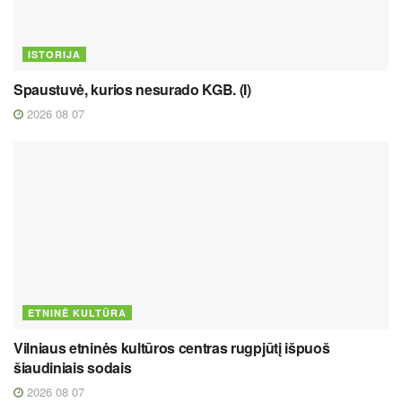
ISTORIJA
Spaustuvė, kurios nesurado KGB. (I)
2026 08 07
ETNINĖ KULTŪRA
Vilniaus etninės kultūros centras rugpjūtį išpuoš
šiaudiniais sodais
2026 08 07