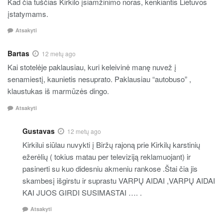
Kad čia tuščias Kirkilo įsiamžinimo noras, kenkiantis Lietuvos
įstatymams.
Atsakyti
Bartas
12 metų ago
Kai stotelėje paklausiau, kuri keleivinė manę nuvež į
senamiestį, kaunietis nesuprato. Paklausiau “autobuso” ,
klaustukas iš marmūzės dingo.
Atsakyti
Gustavas
12 metų ago
Kirkilui siūlau nuvykti į Biržų rajoną prie Kirkilų karstinių
ežerėlių ( tokius matau per televiziją reklamuojant) ir
pasinerti su kuo didesniu akmeniu rankose .Štai čia jis
skambesį išgirstu ir suprastu VARPŲ AIDAI ,VARPŲ AIDAI
KAI JUOS GIRDI SUSIMASTAI …. .
Atsakyti