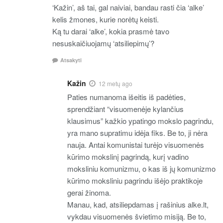
‘Kažin’, aš tai, gal naiviai, bandau rasti čia ‘alke’
kelis žmones, kurie norėtų keisti.
Ką tu darai ‘alke’, kokia prasmė tavo
nesuskaičiuojamų ‘atsiliepimų’?
Atsakyti
Kažin
12 metų ago
Paties numanoma išeitis iš padėties,
sprendžiant “visuomenėje kylančius
klausimus” kažkio ypatingo mokslo pagrindu,
yra mano supratimu idėja fiks. Be to, ji nėra
nauja. Antai komunistai turėjo visuomenės
kūrimo mokslinį pagrindą, kurį vadino
moksliniu komunizmu, o kas iš jų komunizmo
kūrimo moksliniu pagrindu išėjo praktikoje
gerai žinoma.
Manau, kad, atsiliepdamas į rašinius alke.lt,
vykdau visuomenės švietimo misiją. Be to,