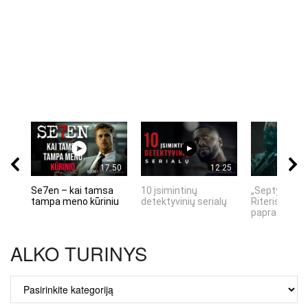
17:50
12:25
Se7en – kai tamsa
10 įsimintinų
„Septynių Ka
tampa meno kūriniu
detektyvinių serialų
Riteris" – kai
paprastumas
ALKO TURINYS
ALKO
TURINYS