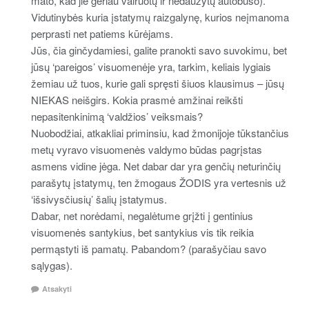
mato, kad jie geriau vairuotų ir nedaužytų autobuso).
Vidutinybės kuria įstatymų raizgalynę, kurios neįmanoma
perprasti net patiems kūrėjams.
Jūs, čia ginčydamiesi, galite pranokti savo suvokimu, bet
jūsų ‘pareigos’ visuomenėje yra, tarkim, keliais lygiais
žemiau už tuos, kurie gali spręsti šiuos klausimus – jūsų
NIEKAS neišgirs. Kokia prasmė amžinai reikšti
nepasitenkinimą ‘valdžios’ veiksmais?
Nuobodžiai, atkakliai priminsiu, kad žmonijoje tūkstančius
metų vyravo visuomenės valdymo būdas pagrįstas
asmens vidine jėga. Net dabar dar yra genčių neturinčių
parašytų įstatymų, ten žmogaus ŽODIS yra vertesnis už
‘išsivysčiusių’ šalių įstatymus.
Dabar, net norėdami, negalėtume grįžti į gentinius
visuomenės santykius, bet santykius vis tik reikia
permąstyti iš pamatų. Pabandom? (parašyčiau savo
sąlygas).
Atsakyti