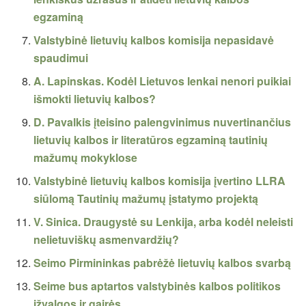
egzaminą
Valstybinė lietuvių kalbos komisija nepasidavė
spaudimui
A. Lapinskas. Kodėl Lietuvos lenkai nenori puikiai
išmokti lietuvių kalbos?
D. Pavalkis įteisino palengvinimus nuvertinančius
lietuvių kalbos ir literatūros egzaminą tautinių
mažumų mokyklose
Valstybinė lietuvių kalbos komisija įvertino LLRA
siūlomą Tautinių mažumų įstatymo projektą
V. Sinica. Draugystė su Lenkija, arba kodėl neleisti
nelietuviškų asmenvardžių?
Seimo Pirmininkas pabrėžė lietuvių kalbos svarbą
Seime bus aptartos valstybinės kalbos politikos
įžvalgos ir gairės