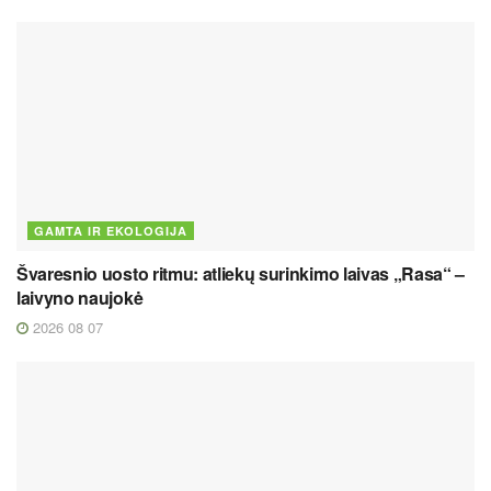
GAMTA IR EKOLOGIJA
Švaresnio uosto ritmu: atliekų surinkimo laivas „Rasa“ –
laivyno naujokė
2026 08 07