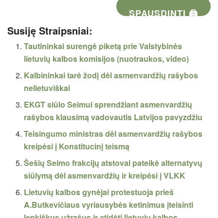
SPAUSDINTI 🖨
Susiję Straipsniai:
Tautininkai surengė piketą prie Valstybinės
lietuvių kalbos komisijos (nuotraukos, video)
Kalbininkai tarė žodį dėl asmenvardžių rašybos
nelietuviškai
EKGT siūlo Seimui sprendžiant asmenvardžių
rašybos klausimą vadovautis Latvijos pavyzdžiu
Teisingumo ministras dėl asmenvardžių rašybos
kreipėsi į Konstitucinį teismą
Šešių Seimo frakcijų atstovai pateikė alternatyvų
siūlymą dėl asmenvardžių ir kreipėsi į VLKK
Lietuvių kalbos gynėjai protestuoja prieš
A.Butkevičiaus vyriausybės ketinimus įteisinti
lenkiškus užrašus ir atidėti lietuvių kalbos