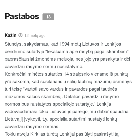
Pastabos
18
Kažin
12 metų ago
Stundys, sakydamas, kad 1994 metų Lietuvos ir Lenkijos
bendrumo sutartyje “tekalbama apie rašybą pagal skambesį”
paprasčiausiai žmonėms meluoja, nes joje yra pasakyta ir dėl
pavardžių rašymo normų nusistatymo.
Konkrečiai minėtos sutarties 14 straipsnio viename iš punktų
yra sakoma, kad susitariančių šalių tautinių mažumų asmenys
turi teisę “vartoti savo vardus ir pavardes pagal tautinės
mažumos kalbos skambesį. Detalios pavardžių rašymo
normos bus nustatytos specialioje sutartyje.” Lenkija
vadovaudamasi tokiu Lietuvos įsipareigojimu dabar spaudžia
Lietuvą jį įvykdyti, t.y. specialia sutartimi nustatyti lenkų
pavardžių rašymo normas.
Tokiu atveju Kirkilas turėtų Lenkijai pasiūlyti pasirašyti tą