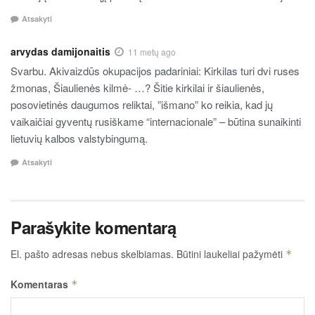
Atsakyti
arvydas damijonaitis
11 metų ago
Svarbu. Akivaizdūs okupacijos padariniai: Kirkilas turi dvi ruses
žmonas, Šiaulienės kilmė- …? Šitie kirkilai ir šiaulienės,
posovietinės daugumos reliktai, ”išmano” ko reikia, kad jų
vaikaičiai gyventų rusiškame “internacionale” – būtina sunaikinti
lietuvių kalbos valstybingumą.
Atsakyti
Parašykite komentarą
El. pašto adresas nebus skelbiamas.
Būtini laukeliai pažymėti
*
Komentaras
*