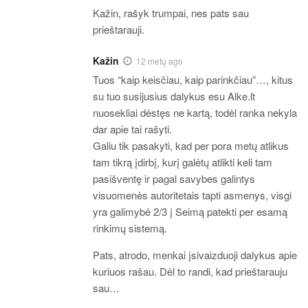
Kažin, rašyk trumpai, nes pats sau
prieštarauji.
Kažin
12 metų ago
Tuos “kaip keisčiau, kaip parinkčiau”…, kitus
su tuo susijusius dalykus esu Alke.lt
nuosekliai dėstęs ne kartą, todėl ranka nekyla
dar apie tai rašyti.
Galiu tik pasakyti, kad per pora metų atlikus
tam tikrą įdirbį, kurį galėtų atlikti keli tam
pasišventę ir pagal savybes galintys
visuomenės autoritetais tapti asmenys, visgi
yra galimybė 2/3 į Seimą patekti per esamą
rinkimų sistemą.
Pats, atrodo, menkai įsivaizduoji dalykus apie
kuriuos rašau. Dėl to randi, kad prieštarauju
sau…