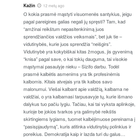
Kažin
12 metų ago
O kokia prasmė mąstyti visuomenės santykius, jeigu
pagal pareigines galias negali jų spręsti? Tam, kad
“amžinai reikštum nepasitenkinimą juos
sprendžiančios valdžios veiksmais”, bet juk tie –
vidutinybės, kurie juos sprendžia “neišgirs”.
Vidutinybė yra kokybiškai kitas žmogus, jis gyvenimą
“knisa” pagal save, o kai tokių dauguma, tai visokie
mąstymai pasaulyje nieku – Sizifo darbu. Todėl
prasmė kalbėtis asmenims yra tik profesinėmis
kalbomis. Kitais atvejais yra tik kalbos savo
malonumui. Viešai kalbant apie valdžią, kalbama ne
valdžiai, o yra kalbamasi tarpusavyje tų, kurie išmano
dalykus tuo pačiu lygiu. Tačiau, kai tai vyksta aplinkoje,
kurioje be jokios tvarkos yra galimybė reikštis
skirtingiems lygiams, tuomet kalbėjimuose pereinama į
“pasispjaudymą”, kuris atitinka vidutinybių polinkius ir
poreikius. Demokratija kaip ir lazda turi du galus…