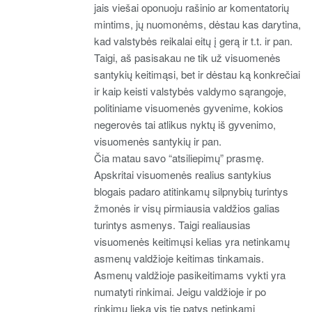
jais viešai oponuoju rašinio ar komentatorių
mintims, jų nuomonėms, dėstau kas darytina,
kad valstybės reikalai eitų į gerą ir t.t. ir pan.
Taigi, aš pasisakau ne tik už visuomenės
santykių keitimąsi, bet ir dėstau ką konkrečiai
ir kaip keisti valstybės valdymo sąrangoje,
politiniame visuomenės gyvenime, kokios
negerovės tai atlikus nyktų iš gyvenimo,
visuomenės santykių ir pan.
Čia matau savo “atsiliepimų” prasmę.
Apskritai visuomenės realius santykius
blogais padaro atitinkamų silpnybių turintys
žmonės ir visų pirmiausia valdžios galias
turintys asmenys. Taigi realiausias
visuomenės keitimųsi kelias yra netinkamų
asmenų valdžioje keitimas tinkamais.
Asmenų valdžioje pasikeitimams vykti yra
numatyti rinkimai. Jeigu valdžioje ir po
rinkimų lieka vis tie patys netinkami