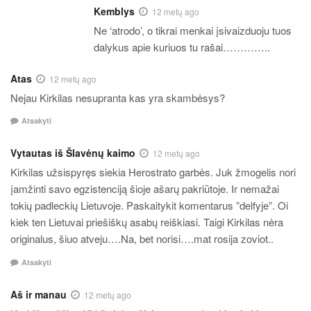
Kemblys
12 metų ago
Ne ‘atrodo’, o tikrai menkai įsivaizduoju tuos
dalykus apie kuriuos tu rašai…………..
Atas
12 metų ago
Nejau Kirkilas nesupranta kas yra skambėsys?
Atsakyti
Vytautas iš Šlavėnų kaimo
12 metų ago
Kirkilas užsispyręs siekia Herostrato garbės. Juk žmogelis nori
įamžinti savo egzistenciją šioje ašarų pakriūtoje. Ir nemažai
tokių padleckių Lietuvoje. Paskaitykit komentarus ”delfyje”. Oi
kiek ten Lietuvai priešiškų asabų reiškiasi. Taigi Kirkilas nėra
originalus, šiuo atveju….Na, bet norisi….mat rosija zoviot..
Atsakyti
Aš ir manau
12 metų ago