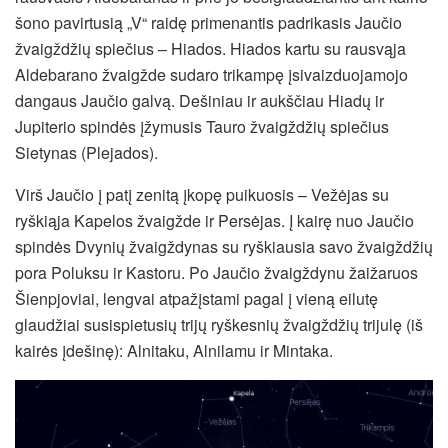
šono pavirtusią „V“ raidę primenantis padrikasis Jaučio
žvaigždžių spiečius – Hiados. Hiados kartu su rausvąja
Aldebarano žvaigžde sudaro trikampę įsivaizduojamojo
dangaus Jaučio galvą. Dešiniau ir aukščiau Hiadų ir
Jupiterio spindės įžymusis Tauro žvaigždžių spiečius
Sietynas (Plejados).
Virš Jaučio į patį zenitą įkopę puikuosis – Vežėjas su
ryškiąja Kapelos žvaigžde ir Persėjas. Į kairę nuo Jaučio
spindės Dvynių žvaigždynas su ryškiausia savo žvaigždžių
pora Poluksu ir Kastoru. Po Jaučio žvaigždynu žaižaruos
Šienpjoviai, lengvai atpažįstami pagal į vieną eilutę
glaudžiai susispietusių trijų ryškesnių žvaigždžių trijulę (iš
kairės įdešinę): Alnitaku, Alnilamu ir Mintaka.