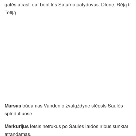
galės atrasti dar bent tris Saturno palydovus: Dionę, Rėją ir
Tetiją.
Marsas
būdamas Vandenio žvaigždyne slėpsis Saulės
spinduliuose.
Merkurijus
leisis netrukus po Saulės laidos ir bus sunkiai
atrandamas.