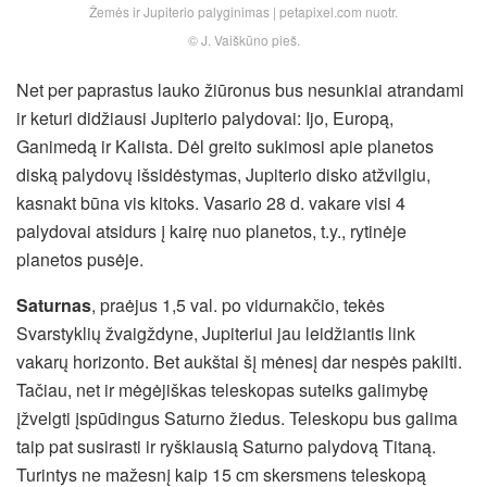
Žemės ir Jupiterio palyginimas | petapixel.com nuotr.
© J. Vaiškūno pieš.
Net per paprastus lauko žiūronus bus nesunkiai atrandami
ir keturi didžiausi Jupiterio palydovai: Ijo, Europą,
Ganimedą ir Kalista. Dėl greito sukimosi apie planetos
diską palydovų išsidėstymas, Jupiterio disko atžvilgiu,
kasnakt būna vis kitoks. Vasario 28 d. vakare visi 4
palydovai atsidurs į kairę nuo planetos, t.y., rytinėje
planetos pusėje.
Saturnas
, praėjus 1,5 val. po vidurnakčio, tekės
Svarstyklių žvaigždyne, Jupiteriui jau leidžiantis link
vakarų horizonto. Bet aukštai šį mėnesį dar nespės pakilti.
Tačiau, net ir mėgėjiškas teleskopas suteiks galimybę
įžvelgti įspūdingus Saturno žiedus. Teleskopu bus galima
taip pat susirasti ir ryškiausią Saturno palydovą Titaną.
Turintys ne mažesnį kaip 15 cm skersmens teleskopą