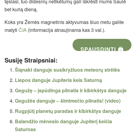
tęsiasi, tuo didesnių netikėtumų gali iškrėsti mums Saulė
bet kurią dieną.
Koks yra Žemės magnetinis aktyvumas šiuo metu galite
matyti
ČIA
(informacija atnaujinama kas 3 val.).
SPAUSDINTI 🖨
Susiję Straipsniai:
Šiąnakt danguje susikryžiuos meteorų strėlės
Liepos danguje Jupiteris keis Saturną
Gegužę – įspūdinga pilnatis ir kibirkštys danguje
Gegužės danguje – šimtmečio pilnatis! (video)
Rugpjūtį planetų paradas ir kibirkštys danguje
Balandžio mėnesio danguje Jupiterį keičia
Saturnas