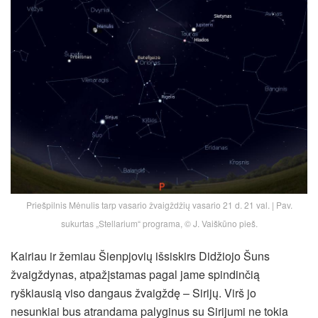
Priešpilnis Mėnulis tarp vasario žvaigždžių vasario 21 d. 21 val. | Pav.
sukurtas „Stellarium“ programa, © J. Vaiškūno pieš.
Kairiau ir žemiau Šienpjovių išsiskirs Didžiojo Šuns
žvaigždynas, atpažįstamas pagal jame spindinčią
ryškiausią viso dangaus žvaigždę – Sirijų. Virš jo
nesunkiai bus atrandama palyginus su Sirijumi ne tokia