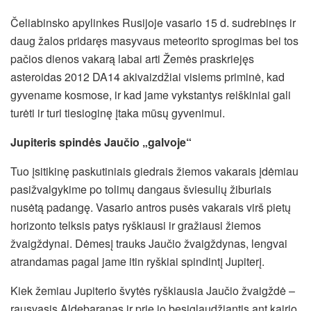
Čeliabinsko apylinkes Rusijoje vasario 15 d. sudrebinęs ir
daug žalos pridaręs masyvaus meteorito sprogimas bei tos
pačios dienos vakarą labai arti Žemės praskriejęs
asteroidas 2012 DA14 akivaizdžiai visiems priminė, kad
gyvename kosmose, ir kad jame vykstantys reiškiniai gali
turėti ir turi tiesioginę įtaka mūsų gyvenimui.
Jupiteris spindės Jaučio „galvoje“
Tuo įsitikinę paskutiniais giedrais žiemos vakarais įdėmiau
pasižvalgykime po tolimų dangaus šviesulių žiburiais
nusėtą padangę. Vasario antros pusės vakarais virš pietų
horizonto telksis patys ryškiausi ir gražiausi žiemos
žvaigždynai. Dėmesį trauks Jaučio žvaigždynas, lengvai
atrandamas pagal jame itin ryškiai spindintį Jupiterį.
Kiek žemiau Jupiterio švytės ryškiausia Jaučio žvaigždė –
rausvasis Aldebaranas ir prie jo besiglaudžiantis ant kairio