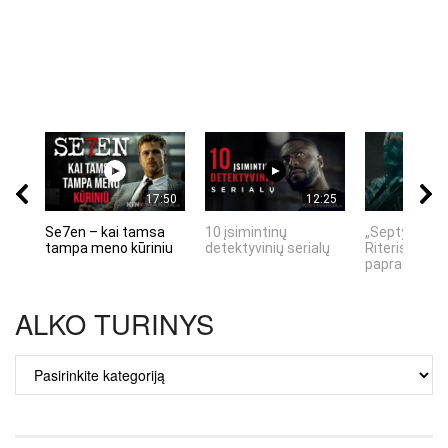
17:50
12:25
Se7en – kai tamsa
10 įsimintinų
„Septynių Ka
tampa meno kūriniu
detektyvinių serialų
Riteris" – kai
paprastumas
ALKO TURINYS
ALKO
TURINYS