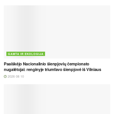
GAMTA IR EKOLOGIJA
Paaiškėjo Nacionalinio šienpjovių čempionato
nugalėtojai: renginyje triumfavo šienpjovė iš Vilniaus
2026 08 10