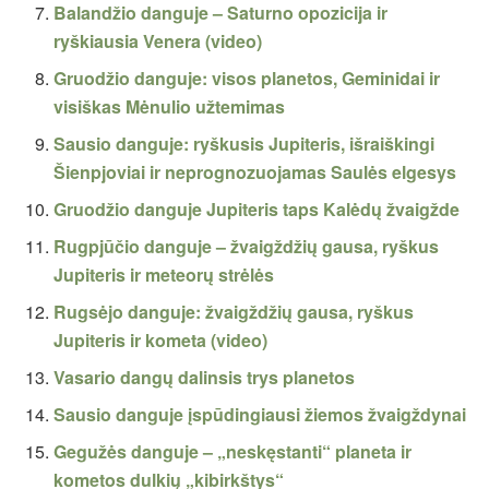
Balandžio danguje – Saturno opozicija ir
ryškiausia Venera (video)
Gruodžio danguje: visos planetos, Geminidai ir
visiškas Mėnulio užtemimas
Sausio danguje: ryškusis Jupiteris, išraiškingi
Šienpjoviai ir neprognozuojamas Saulės elgesys
Gruodžio danguje Jupiteris taps Kalėdų žvaigžde
Rugpjūčio danguje – žvaigždžių gausa, ryškus
Jupiteris ir meteorų strėlės
Rugsėjo danguje: žvaigždžių gausa, ryškus
Jupiteris ir kometa (video)
Vasario dangų dalinsis trys planetos
Sausio danguje įspūdingiausi žiemos žvaigždynai
Gegužės danguje – „neskęstanti“ planeta ir
kometos dulkių „kibirkštys“