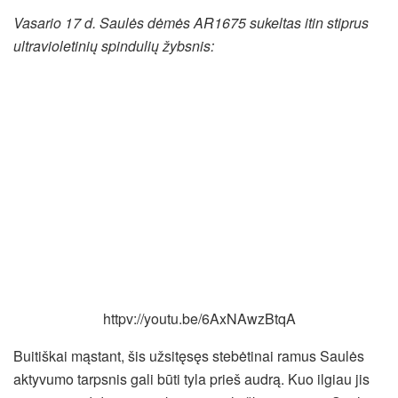
Vasario 17 d. Saulės dėmės AR1675 sukeltas itin stiprus
ultravioletinių spindulių žybsnis:
httpv://youtu.be/6AxNAwzBtqA
Buitiškai mąstant, šis užsitęsęs stebėtinai ramus Saulės
aktyvumo tarpsnis gali būti tyla prieš audrą. Kuo ilgiau jis