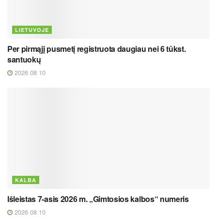
LIETUVOJE
Per pirmąjį pusmetį registruota daugiau nei 6 tūkst.
santuokų
2026 08 10
KALBA
Išleistas 7-asis 2026 m. „Gimtosios kalbos“ numeris
2026 08 10