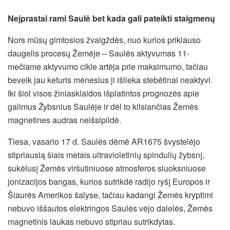
Neįprastai rami Saulė bet kada gali pateikti staigmenų
Nors mūsų gimtosios žvaigždės, nuo kurios priklauso
daugelis procesų Žemėje – Saulės aktyvumas 11-
mečiame aktyvumo cikle artėja prie maksimumo, tačiau
beveik jau keturis mėnesius ji išlieka stebėtinai neaktyvi.
Iki šiol visos žiniasklaidos išplatintos prognozės apie
galimus Žybsnius Saulėje ir dėl to kilsiančias Žemės
magnetines audras neišsipildė.
Tiesa, vasario 17 d. Saulės dėmė AR1675 švystelėjo
stipriausią šiais metais ultravioletinių spindulių žybsnį,
sukėlusį Žemės viršutiniuose atmosferos sluoksniuose
jonizacijos bangas, kurios sutrikdė radijo ryšį Europos ir
Šiaurės Amerikos šalyse, tačiau kadangi Žemės kryptimi
nebuvo iššautos elektringos Saulės vėjo dalelės, Žemės
magnetinis laukas nebuvo stipriau sutrikdytas.