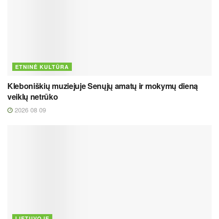
ETNINĖ KULTŪRA
Kleboniškių muziejuje Senųjų amatų ir mokymų dieną
veiklų netrūko
2026 08 09
LIETUVOJE