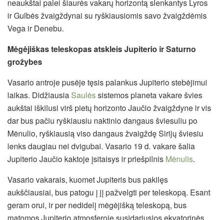
neaukštai palei šiaurės vakarų horizontą slenkantys Lyros
ir Gulbės žvaigždynai su ryškiausiomis savo žvaigždėmis
Vega ir Denebu.
Mėgėjiškas teleskopas atskleis Jupiterio ir Saturno
grožybes
Vasario antroje pusėje tęsis palankus Jupiterio stebėjimui
laikas. Didžiausia
Saulės
sistemos planeta vakare švies
aukštai iškilusi virš pietų horizonto Jaučio žvaigždyne ir vis
dar bus pačiu ryškiausiu naktinio dangaus šviesuliu po
Mėnulio, ryškiausią viso dangaus žvaigždę Sirijų šviesiu
lenks daugiau nei dvigubai. Vasario 19 d. vakare šalia
Jupiterio Jaučio kaktoje įsitaisys ir priešpilnis
Mėnulis
.
Vasario vakarais, kuomet Jupiteris bus pakilęs
aukščiausiai, bus patogu į jį pažvelgti per teleskopą. Esant
geram orui, ir per nedidelį mėgėjišką teleskopą, bus
matomos Jupiterio atmosferoje susidariusios ekvatorinės