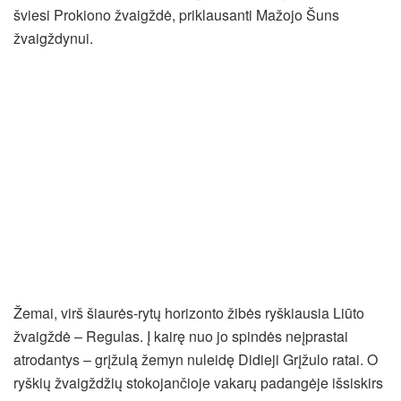
šviesi Prokiono žvaigždė, priklausanti Mažojo Šuns
žvaigždynui.
Žemai, virš šiaurės-rytų horizonto žibės ryškiausia Liūto
žvaigždė – Regulas. Į kairę nuo jo spindės neįprastai
atrodantys – grįžulą žemyn nuleidę Didieji Grįžulo ratai. O
ryškių žvaigždžių stokojančioje vakarų padangėje išsiskirs