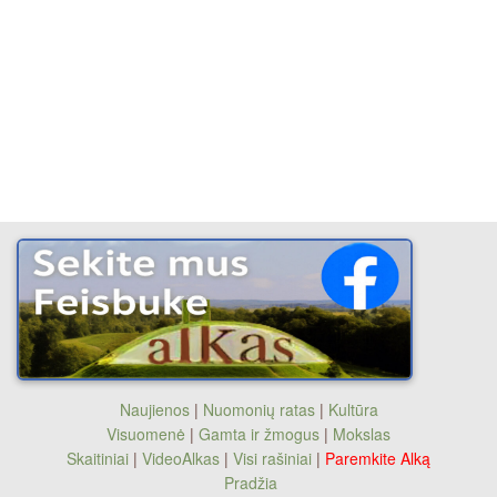
Naujienos
|
Nuomonių ratas
|
Kultūra
Visuomenė
|
Gamta ir žmogus
|
Mokslas
Skaitiniai
|
VideoAlkas
|
Visi rašiniai
|
Paremkite Alką
Pradžia