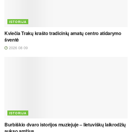
ISTORIJA
Kviečia Trakų krašto tradicinių amatų centro atidarymo
šventė
2026 08 09
ISTORIJA
Burbiškio dvaro istorijos muziejuje – lietuviškų laikrodžių
aukso amžius