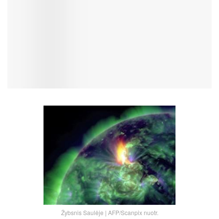
Žybsnis Saulėje | AFP/Scanpix nuotr.