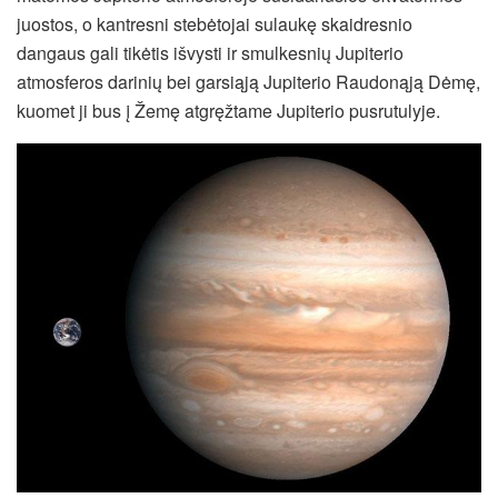
juostos, o kantresni stebėtojai sulaukę skaidresnio
dangaus gali tikėtis išvysti ir smulkesnių Jupiterio
atmosferos darinių bei garsiąją Jupiterio Raudonąją Dėmę,
kuomet ji bus į Žemę atgręžtame Jupiterio pusrutulyje.