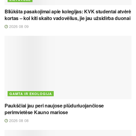
Bliūkšta pasakojimai apie kolegijas: KVK studentai atvėrė
kortas – kol kiti skaito vadovėlius, jie jau užsidirba duonai
2026 08 09
GAMTA IR EKOLOGIJA
Paukščiai jau peri naujose plūduriuojančiose
perimvietėse Kauno mariose
2026 08 08