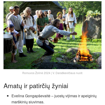
Romuvos Žolinė 2024 | V. Daraškevičiaus nuotr.
Amatų ir patirčių žyniai
Evelina Gongapševaitė – juostų vijimas ir apeiginių
marškinių siuvimas.