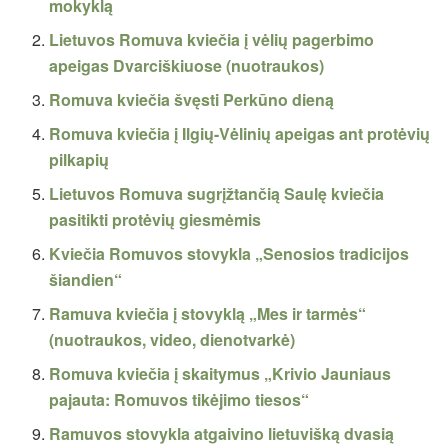
mokyklą
Lietuvos Romuva kviečia į vėlių pagerbimo
apeigas Dvarciškiuose (nuotraukos)
Romuva kviečia švęsti Perkūno dieną
Romuva kviečia į Ilgių-Vėlinių apeigas ant protėvių
pilkapių
Lietuvos Romuva sugrįžtančią Saulę kviečia
pasitikti protėvių giesmėmis
Kviečia Romuvos stovykla „Senosios tradicijos
šiandien“
Ramuva kviečia į stovyklą „Mes ir tarmės“
(nuotraukos, video, dienotvarkė)
Romuva kviečia į skaitymus „Krivio Jauniaus
pajauta: Romuvos tikėjimo tiesos“
Ramuvos stovykla atgaivino lietuvišką dvasią