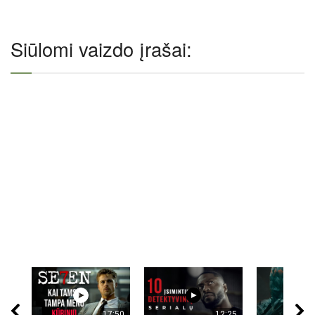
Siūlomi vaizdo įrašai:
17:50
12:25