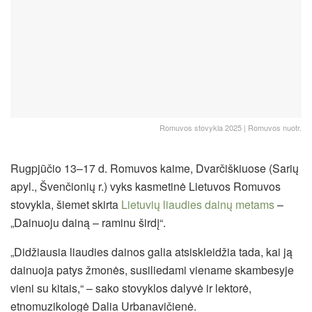
Romuvos stovykla 2025 | Romuvos nuotr.
Rugpjūčio 13–17 d. Romuvos kaime, Dvarčiškiuose (Sarių
apyl., Švenčionių r.) vyks kasmetinė Lietuvos Romuvos
stovykla, šiemet skirta
Lietuvių liaudies dainų metams
–
„Dainuoju dainą – raminu širdį“.
„Didžiausia liaudies dainos galia atsiskleidžia tada, kai ją
dainuoja patys žmonės, susiliedami viename skambesyje
vieni su kitais,“ – sako stovyklos dalyvė ir lektorė,
etnomuzikologė Dalia Urbanavičienė.