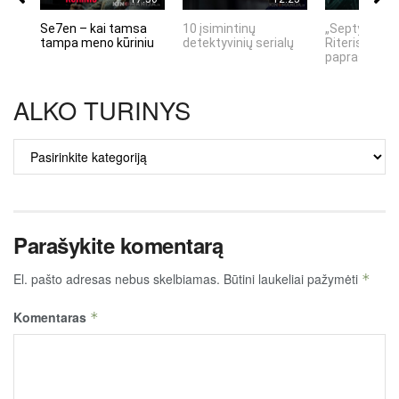
Se7en – kai tamsa
10 įsimintinų
„Septynių Ka
tampa meno kūriniu
detektyvinių serialų
Riteris" – kai
paprastumas
ALKO TURINYS
ALKO
TURINYS
Parašykite komentarą
El. pašto adresas nebus skelbiamas.
Būtini laukeliai pažymėti
*
Komentaras
*