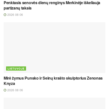
Penktasis senovės dienų renginys Merkinėje iškeliauja
partizanų takais
2026 08 06
LIETUVOJE
Mirė žymus Punsko ir Seinų krašto skulptorius Zenonas
Knyza
2026 08 06