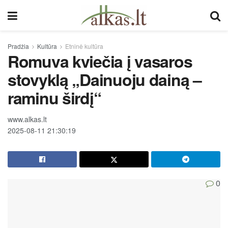
Pradžia
Kultūra
Etninė kultūra
Romuva kviečia į vasaros
stovyklą „Dainuoju dainą –
raminu širdį“
www.alkas.lt
2025-08-11 21:30:19
0