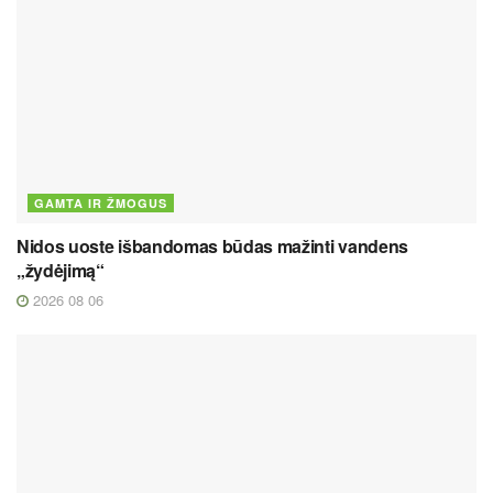
GAMTA IR ŽMOGUS
Nidos uoste išbandomas būdas mažinti vandens
„žydėjimą“
2026 08 06