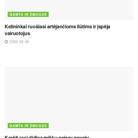
GAMTA IR ŽMOGUS
Kelininkai ruošiasi artėjančioms liūtims ir įspėja
vairuotojus
2026 08 06
GAMTA IR ŽMOGUS
Karšti orai didina miškų gaisrų pavojų