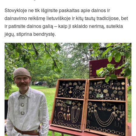
Stovykloje ne tik išgirsite paskaitas apie dainos ir
dainavimo reikšmę lietuviškoje ir kitų tautų tradicijose, bet
ir patirsite dainos galią – kaip ji sklaido nerimą, suteikia
jėgų, stiprina bendrystę.