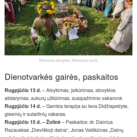
Romuvos stovykla | Romuvos nuotr.
Dienotvarkės gairės, paskaitos
Rugpjūčio 13 d.
– Atvykimas, įsikūrimas, stovyklos
atidarymas, aukurų užkūrimas, susipažinimo vakaronė.
Rugpjūčio 14 d.
– Gamtos terapija su Ieva Didžiapetryte,
giesmių ir sutartinių vakaras.
Rugpjūčio 15 d. – Žolinė
– Paskaitos: dr. Dainius
Razauskas „Dieviškoji daina“, Jonas Vaiškūnas „Dainų