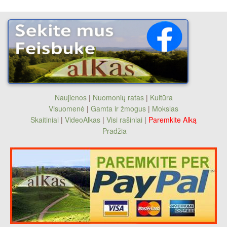
Naujienos
|
Nuomonių ratas
|
Kultūra
Visuomenė
|
Gamta ir žmogus
|
Mokslas
Skaitiniai
|
VideoAlkas
|
Visi rašiniai
|
Paremkite Alką
Pradžia