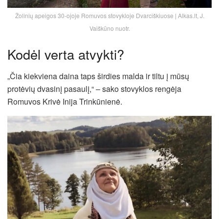
Žolinių apeigos 30-ojoje Romuvos stovykloje Dvarciškiuose | Alkas.lt, J.
Vaiškūno nuotr.
Kodėl verta atvykti?
„Čia kiekviena daina taps širdies malda ir tiltu į mūsų
protėvių dvasinį pasaulį,“ – sako stovyklos rengėja
Romuvos Krivė Inija Trinkūnienė.