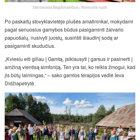
Stanislovas Bagdonavičius | Romuvos nuotr.
Po paskaitų stovyklavietėje plušės amatininkai, mokydami
pagal senuosius gamybos būdus pasigaminti žalvario
papuošalų, nusivyti juostų, susirišti šiaudinį sodą ar
pasigaminti skudučius.
„Kviesiu eiti giliau į Gamtą, įsiklausyti į garsus ir pasinerti į
amžiną vientisą simfoniją. Ten yra tai, ko reikia žmogui, kad
jis būtų laimingas,“ – sako gamtos terapijos vedlė Ieva
Didžiapetrytė.