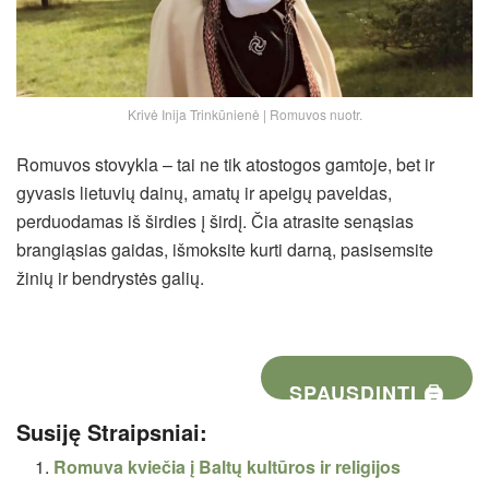
Krivė Inija Trinkūnienė | Romuvos nuotr.
Romuvos stovykla – tai ne tik atostogos gamtoje, bet ir
gyvasis lietuvių dainų, amatų ir apeigų paveldas,
perduodamas iš širdies į širdį. Čia atrasite senąsias
brangiąsias gaidas, išmoksite kurti darną, pasisemsite
žinių ir bendrystės galių.
SPAUSDINTI 🖨
Susiję Straipsniai:
Romuva kviečia į Baltų kultūros ir religijos