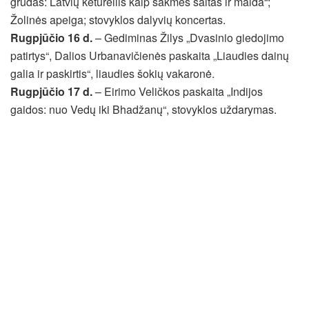
grūdas: Latvių ketureilis kaip sakmės saitas ir malda“;
Žolinės apeiga; stovyklos dalyvių koncertas.
Rugpjūčio 16 d.
– Gediminas Žilys „Dvasinio giedojimo
patirtys“, Dalios Urbanavičienės paskaita „Liaudies dainų
galia ir paskirtis“, liaudies šokių vakaronė.
Rugpjūčio 17 d.
– Eirimo Veličkos paskaita „Indijos
gaidos: nuo Vedų iki Bhadžanų“, stovyklos uždarymas.