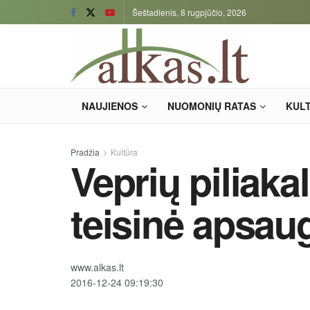
Šeštadienis, 8 rugpjūčio, 2026
NAUJIENOS
NUOMONIŲ RATAS
KUL
Pradžia
Kultūra
Veprių piliakal
teisinė apsau
www.alkas.lt
2016-12-24 09:19:30