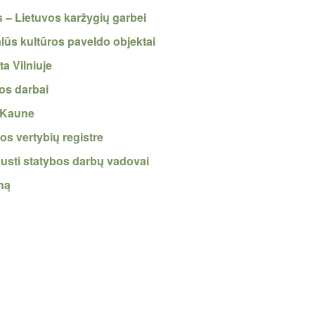
is – Lietuvos karžygių garbei
lūs kultūros paveldo objektai
a Vilniuje
os darbai
“ Kaune
s vertybių registre
usti statybos darbų vadovai
lną