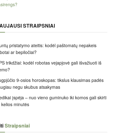
sirengs?
AUJAUSI STRAIPSNIAI
untų pristatymo ateitis: kodėl paštomatų nepakeis
botai ar bepiločiai?
S trikdžiai: kodėl robotas vejapjovė gali išvažiuoti iš
iemo?
gpjūčio 9-osios horoskopas: tikslus klausimas padės
augiau negu skubus atsakymas
dikai įspėja – nuo vieno guminuko iki komos gali skirti
k kelios minutės
ti
Straipsniai