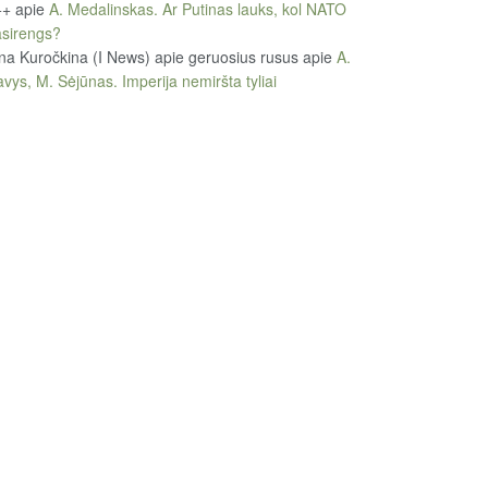
++
apie
A. Medalinskas. Ar Putinas lauks, kol NATO
sirengs?
na Kuročkina (I News) apie geruosius rusus
apie
A.
vys, M. Sėjūnas. Imperija nemiršta tyliai