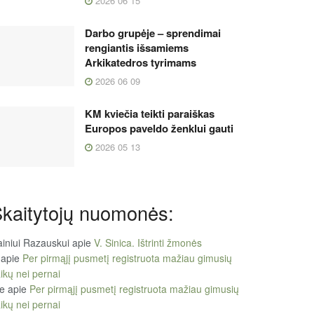
2026 06 15
Darbo grupėje – sprendimai
rengiantis išsamiems
Arkikatedros tyrimams
2026 06 09
KM kviečia teikti paraiškas
Europos paveldo ženklui gauti
2026 05 13
kaitytojų nuomonės:
iniui Razauskui
apie
V. Sinica. Ištrinti žmonės
apie
Per pirmąjį pusmetį registruota mažiau gimusių
ikų nei pernai
le
apie
Per pirmąjį pusmetį registruota mažiau gimusių
ikų nei pernai