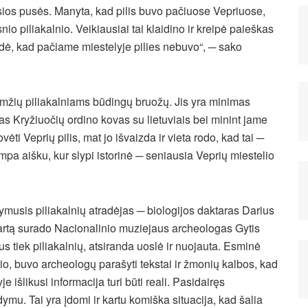
sios pusės. Manyta, kad pilis buvo pačiuose Vepriuose,
io piliakalnio. Veikiausiai tai klaidino ir kreipė paieškas
rodė, kad pačiame miestelyje pilies nebuvo“, ─ sako
ramžių piliakalniams būdingų bruožų. Jis yra minimas
ias Kryžiuočių ordino kovas su lietuviais bei minint jame
vėti Veprių pilis, mat jo išvaizda ir vieta rodo, kad tai ─
ampa aišku, kur slypi istorinė ─ seniausia Veprių miestelio
žymusis piliakalnių atradėjas ─ biologijos daktaras Darius
 kartą surado Nacionalinio muziejaus archeologas Gytis
s tiek piliakalnių, atsiranda uoslė ir nuojauta. Esminė
nio, buvo archeologų parašyti tekstai ir žmonių kalbos, kad
e išlikusi informacija turi būti reali. Pasidairęs
ymu. Tai yra įdomi ir kartu komiška situacija, kad šalia