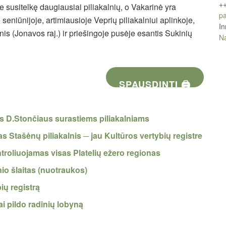
+
e susitelkę daugiausiai piliakalnių, o Vakarinė yra
pa
seniūnijoje, artimiausioje Veprių piliakalniui aplinkoje,
In
lnis (Jonavos raj.) ir priešingoje pusėje esantis Sukinių
Na
SPAUSDINTI 🖨
s D.Stončiaus surastiems piliakalniams
as Stašėnų piliakalnis ─ jau Kultūros vertybių registre
troliuojamas visas Platelių ežero regionas
io šlaitas (nuotraukos)
ių registrą
ai pildo radinių lobyną