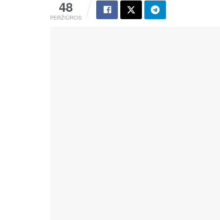
48
PERŽIŪROS