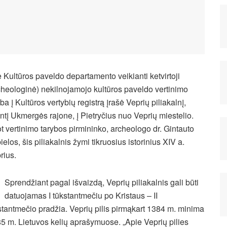
e Kultūros paveldo departamento veikianti ketvirtoji
cheologinė) nekilnojamojo kultūros paveldo vertinimo
yba į Kultūros vertybių registrą įrašė Veprių piliakalnį,
ntį Ukmergės rajone, į Pietryčius nuo Veprių miestelio.
t vertinimo tarybos pirmininko, archeologo dr. Gintauto
ielos, šis piliakalnis žymi tikruosius istorinius XIV a.
rius.
Sprendžiant pagal išvaizdą, Veprių piliakalnis gali būti
datuojamas I tūkstantmečiu po Kristaus – II
stantmečio pradžia. Veprių pilis pirmąkart 1384 m. minima
5 m. Lietuvos kelių aprašymuose. „Apie Veprių pilies