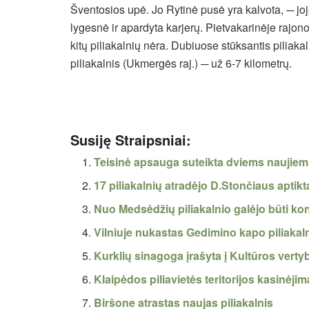
Šventosios upė. Jo Rytinė pusė yra kalvota, ─ joj
lygesnė ir apardyta karjerų. Pietvakarinėje rajono 
kitų piliakalnių nėra. Dubiuose stūksantis piliaka
piliakalnis (Ukmergės raj.) ─ už 6-7 kilometrų.
Susiję Straipsniai:
Teisinė apsauga suteikta dviems naujiem
17 piliakalnių atradėjo D.Stončiaus aptikt
Nuo Medsėdžių piliakalnio galėjo būti kon
Vilniuje nukastas Gedimino kapo piliakaln
Kurklių sinagoga įrašyta į Kultūros vertyb
Klaipėdos piliavietės teritorijos kasinėjim
Biršone atrastas naujas piliakalnis