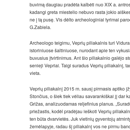
buvimą daugiau pradėta kalbėti nuo XIX a. antro
kadangi greta miestelio nebuvo rasta jokio aiškesn
ne į tą pusę. Vis dėlto archeologiniai tyrimai pa
G.Zabiela.
Archeologo teigimu, Veprių piliakalnis turi Vidu
istoriniuose šaltiniuose, nurodant apie ten vykus
buvusius įtvirtinimus. Ant šio piliakalnio galėjo sto
senieji Vepriai. Taigi suradus Veprių piliakalnį, t
vieta.
Veprių piliakalnį 2015 m. sausį pirmasis aptiko į
Stončius, o šiek tiek vėliau savarankiškai jį dar
Grižas, analizuodamas reljefinius planus. „Suradu
priežastis, kodėl pradėjau ieškoti Veprių piliakal
ten būta dvarvietės. Juk vietinių gyventojų atmintyj
žemėlapyje, radau šį piliakalnį vos ne pirmu band