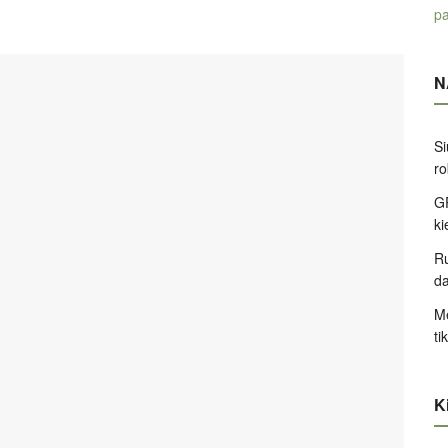
pa
N
Si
ro
GP
k
Ru
d
Me
ti
Ki