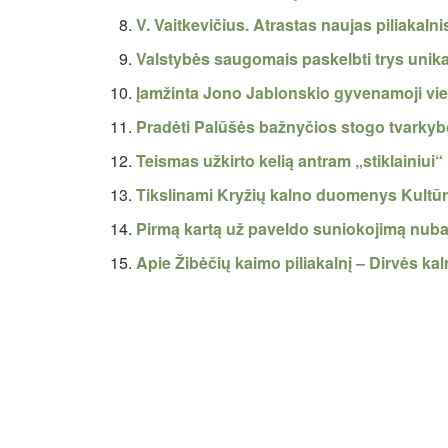
V. Vaitkevičius. Atrastas naujas piliakaln
Valstybės saugomais paskelbti trys unika
Įamžinta Jono Jablonskio gyvenamoji viet
Pradėti Palūšės bažnyčios stogo tvarkyb
Teismas užkirto kelią antram „stiklainiui
Tikslinami Kryžių kalno duomenys Kultūro
Pirmą kartą už paveldo suniokojimą nuba
Apie Žibėčių kaimo piliakalnį – Dirvės ka