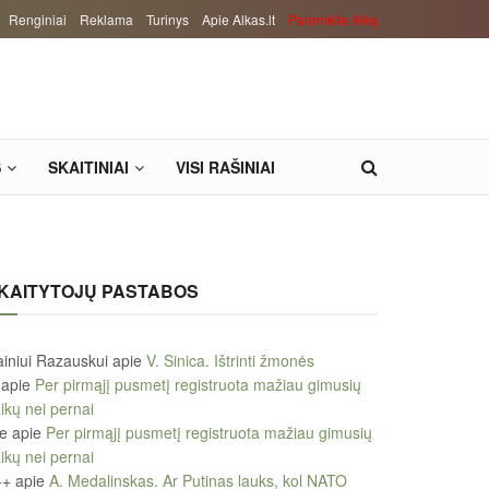
Renginiai
Reklama
Turinys
Apie Alkas.lt
Paremkite Alką
S
SKAITINIAI
VISI RAŠINIAI
KAITYTOJŲ PASTABOS
iniui Razauskui
apie
V. Sinica. Ištrinti žmonės
apie
Per pirmąjį pusmetį registruota mažiau gimusių
ikų nei pernai
le
apie
Per pirmąjį pusmetį registruota mažiau gimusių
ikų nei pernai
++
apie
A. Medalinskas. Ar Putinas lauks, kol NATO