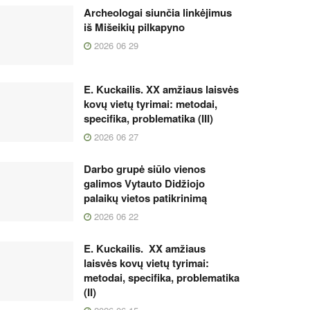
Archeologai siunčia linkėjimus
iš Mišeikių pilkapyno
2026 06 29
E. Kuckailis. XX amžiaus laisvės
kovų vietų tyrimai: metodai,
specifika, problematika (III)
2026 06 27
Darbo grupė siūlo vienos
galimos Vytauto Didžiojo
palaikų vietos patikrinimą
2026 06 22
E. Kuckailis. XX amžiaus
laisvės kovų vietų tyrimai:
metodai, specifika, problematika
(II)