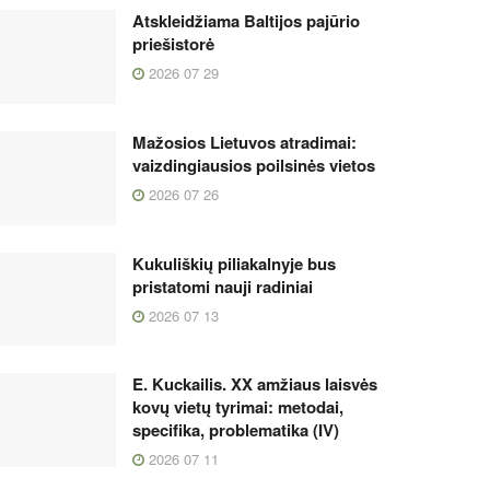
Atskleidžiama Baltijos pajūrio
priešistorė
2026 07 29
Mažosios Lietuvos atradimai:
vaizdingiausios poilsinės vietos
2026 07 26
Kukuliškių piliakalnyje bus
pristatomi nauji radiniai
2026 07 13
E. Kuckailis. XX amžiaus laisvės
kovų vietų tyrimai: metodai,
specifika, problematika (IV)
2026 07 11