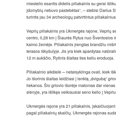
miestelio esantis didelis piliakalnis su gerai išli
įdomybių nebuvo pastebėtas“, ─ stebisi Darius St
turintis jau 34 archeologų patvirtintus piliakalnius
Veprių piliakalnis yra Ukmergės rajone, Veprių se
centro, 0,28 km į Šiaurės Rytus nuo Šventosios 
kaimo žemėje. Piliakalnis įrengtas brandžiu miš
terasos iškyšulyje. Jis yra kiek apardytas natūralios
12 m aukščio, Rytinis šlaitas ties keliu eroduoja.
Piliakalnio aikštelė ─ netaisyklinga ovali, kiek iš
Jo išorinis šlaitas leidžiasi į lenktą „dvigubą“ g
liekanos. Šio griovio išorėje matomas dar vienas
slėnyje, yra išlikęs veikiausiai seno kelio į Vepri
Ukmergės rajone yra 21 piliakalnis, įskaičiuojant 
pagal piliakalnių skaičių. Ukmergės rajonas sudary