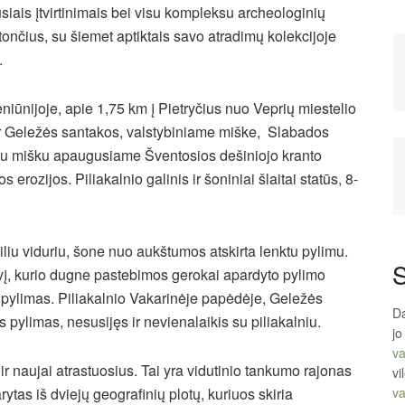
kusiais įtvirtinimais bei visu kompleksu archeologinių
ončius, su šiemet aptiktais savo atradimų kolekcijoje
.
niūnijoje, apie 1,75 km į Pietryčius nuo Veprių miestelio
ir Geležės santakos, valstybiniame miške, Slabados
riu mišku apaugusiame Šventosios dešiniojo kranto
 erozijos. Piliakalnio galinis ir šoniniai šlaitai statūs, 8-
kiliu viduriu, šone nuo aukštumos atskirta lenktu pylimu.
S
riovį, kurio dugne pastebimos gerokai apardyto pylimo
 pylimas. Piliakalnio Vakarinėje papėdėje, Geležės
Da
us pylimas, nesusijęs ir nevienalaikis su piliakalniu.
jo
va
ir naujai atrastuosius. Tai yra vidutinio tankumo rajonas
vi
tas iš dviejų geografinių plotų, kuriuos skiria
va