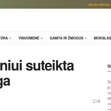
Saulės arkliukai
TŪRA
VISUOMENĖ
GAMTA IR ŽMOGUS
MOKSLA
niui suteikta
S
ga
Da
jo
va
vi
0
va
+