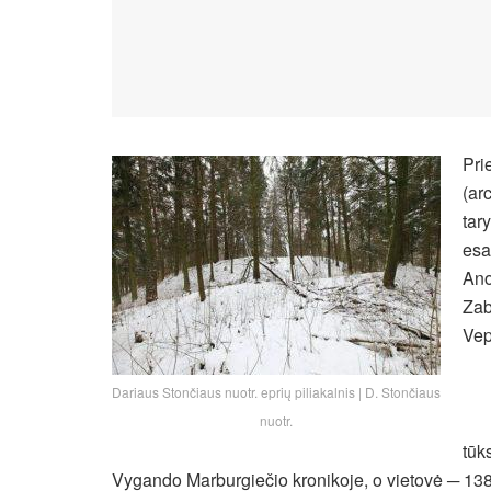
Pri
(ar
tar
esa
Ano
Zab
Vep
Dariaus Stončiaus nuotr. eprių piliakalnis | D. Stončiaus
nuotr.
tūk
Vygando Marburgiečio kronikoje,
o vietovė ─ 138