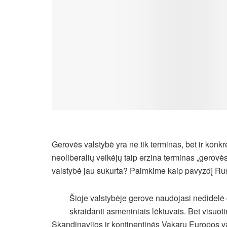
Gerovės valstybė yra ne tik terminas, bet ir konkr
neoliberalių veikėjų taip erzina terminas „gerovė
valstybė jau sukurta? Paimkime kaip pavyzdį Rus
Šioje valstybėje gerove naudojasi nedidelė da
skraidanti asmeniniais lėktuvais. Bet visuo
Skandinavijos ir kontinentinės Vakarų Europos v