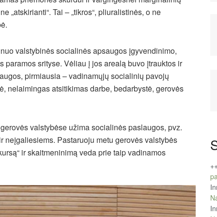
e „atskirianti“. Tai – „tikros“, pliuralistinės, o ne
bė.
o nuo valstybinės socialinės apsaugos įgyvendinimo,
s paramos srityse. Vėliau į jos arealą buvo įtrauktos ir
apsaugos, pirmiausia – vadinamųjų socialinių pavojų
tė, nelaimingas atsitikimas darbe, bedarbystė, gerovės
ą gerovės valstybėse užima socialinės paslaugos, pvz.
neįgaliesiems. Pastaruoju metu gerovės valstybės
S
jį kursą“ ir skaitmeninimą veda prie taip vadinamos
+
pa
In
Na
In