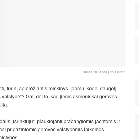
Gitanas Nausėda | lrp.lt nuotr.
etų turinį apibrėžiantis reiškinys. Įdomu, kodėl daugelį
s valstybė“? Gal, dėl to, kad jiems asmeniškai gerovės
iją.
lis „išrinktųjų“, plaukiojanti prabangiomis jachtomis ir
tinai pripažintomis gerovės valstybėmis laikomos
alstybės.