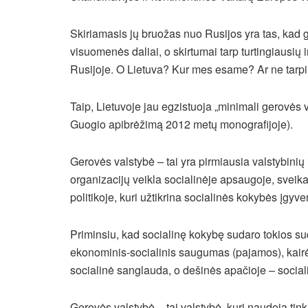
Skiriamasis jų bruožas nuo Rusijos yra tas, kad g
visuomenės daliai, o skirtumai tarp turtingiausių 
Rusijoje. O Lietuva? Kur mes esame? Ar ne tarpi
Taip, Lietuvoje jau egzistuoja „minimali gerovės 
Guogio apibrėžimą 2012 metų monografijoje).
Gerovės valstybė – tai yra pirmiausia valstybinių 
organizacijų veikla socialinėje apsaugoje, sveika
politikoje, kuri užtikrina socialinės kokybės įgyv
Priminsiu, kad socialinę kokybę sudaro tokios sud
ekonominis-socialinis saugumas (pajamos), kairės 
socialinė sanglauda, o dešinės apačioje – sociali
Gerovės valstybė – tai valstybė, kuri naudoja ti