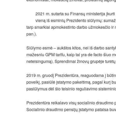
2021 m. sutarta su Finansų ministerija įkurt
vieną iš esminių Prezidento siūlymų: sumaži
tarp smarkiai apmokestinto darbo užmokesčio ir m
pan.).
Siūlymo esmė – aukštos kitos, nei iš darbo sant
mažesniu GPM tarifu, kaip tai yra de facto šiuo me
neteisingumą). Sprendimai žinovų grupėje turėtų
2019 m. gruodį Prezidentūra, reaguodama į būtiny
poveikį, pasiūlė įstatymo pakeitimą, pagal kurį bus
pasiūlymus dėl šio teisinio reguliavimo sistemini
Prezidentūra reikalavo visų socialinio draudim
Socialinio draudimo pensijų įstatymo pataisa bu