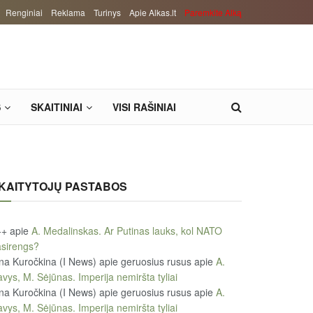
Renginiai
Reklama
Turinys
Apie Alkas.lt
Paremkite Alką
S
SKAITINIAI
VISI RAŠINIAI
KAITYTOJŲ PASTABOS
++
apie
A. Medalinskas. Ar Putinas lauks, kol NATO
sirengs?
na Kuročkina (I News) apie geruosius rusus
apie
A.
vys, M. Sėjūnas. Imperija nemiršta tyliai
na Kuročkina (I News) apie geruosius rusus
apie
A.
vys, M. Sėjūnas. Imperija nemiršta tyliai