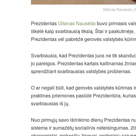
Gitanas Nausėda | Al
Prezidentas
Gitanas Nausėda
buvo pirmasis vals
iškėlė kaip svarbiausią tikslą. Štai ir paskutinėj
Prezidentas vėl pabrėžė gerovės valstybės kūrim
Svarbiausia, kad Prezidentas juos ne tik skanduoja
jo pareigos. Prezidentas kartais kaltinamas žinias
sprendžiant svarbiausias valstybės problemas.
O ar negali būti, kad gerovės valstybės kūrimas ir
praktines priemones pasiūlė Prezidentūra, kurias
svarbiausias iš jų.
Nuo pirmųjų savo išrinkimo dienų Prezidentas nu
sistema ir sumažėtų socialinis neteisingumas. 2020
ekonomistai, mokesčių žinovai, profesinių sąjungų