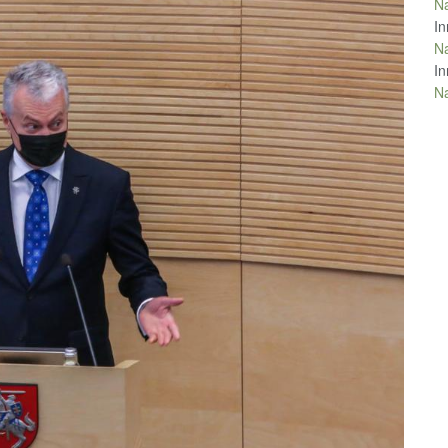
Na
In
Na
In
Na