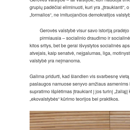
grupių padėčiai eliminuoti, kuri yra „įtraukianti“, o n
„formalios“, ne imituojančios demokratijos valsty
Gerovės valstybė visur savo istoriją pradėj
pirmiausia – socialinio draudimo ir socialinė
kitos sritys, bet be gerai išvystytos socialinės 
atvejais, kaip senatvė, neįgalumas, liga, motinys
valstybė yra neįmanoma.
Galima pridurti, kad šiandien vis svarbesnę viet
paslaugos namuose senyvo amžiaus asmenims ir 
supratimo išplėtimas įtraukiant į jos turinį „žalią
„ekovalstybės“ kūrimo teorijos bei praktikos.