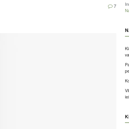
In
7
Na
N
Kl
va
Pa
pe
Ko
Vi
ie
Ki