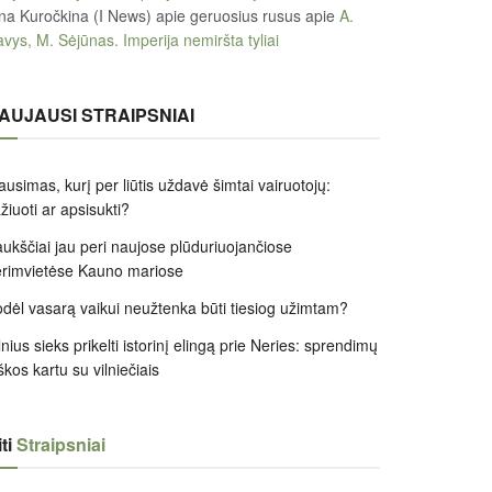
na Kuročkina (I News) apie geruosius rusus
apie
A.
vys, M. Sėjūnas. Imperija nemiršta tyliai
AUJAUSI STRAIPSNIAI
ausimas, kurį per liūtis uždavė šimtai vairuotojų:
žiuoti ar apsisukti?
ukščiai jau peri naujose plūduriuojančiose
rimvietėse Kauno mariose
dėl vasarą vaikui neužtenka būti tiesiog užimtam?
lnius sieks prikelti istorinį elingą prie Neries: sprendimų
škos kartu su vilniečiais
ti
Straipsniai