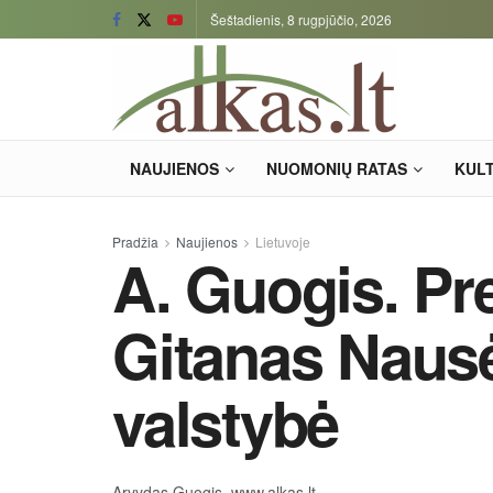
Šeštadienis, 8 rugpjūčio, 2026
NAUJIENOS
NUOMONIŲ RATAS
KUL
Pradžia
Naujienos
Lietuvoje
A. Guogis. Pr
Gitanas Nausė
valstybė
Arvydas Guogis, www.alkas.lt