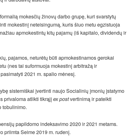
i formalią mokesčių žinovų darbo grupę, kuri svarstytų
nti mokestinį neteisingumą, kuris šiuo metu egzistuoja
ažiau apmokestintų kitų pajamų (iš kapitalo, dividendų ir
ykių, pajamos, neturėtų būti apmokestinamos gerokai
tu (nes tai suformuoja mokestinį arbitražą ir
 pasimatyti 2021 m. spalio mėnesį.
bę sistemiškai įvertinti naujo Socialinių įmonių įstatymo
 privaloma atlikti tikrąjį
ex post
vertinimą ir pateikti
o tobulinimo.
o pensijų papildomo indeksavimo 2020 ir 2021 metams.
vo priimta Seime 2019 m. rudenį.