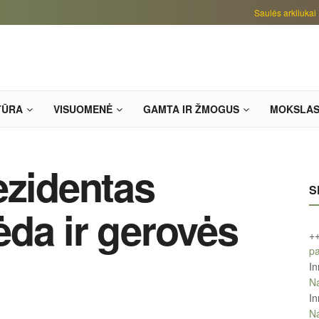
Saulės arkliukai
TŪRA
VISUOMENĖ
GAMTA IR ŽMOGUS
MOKSLA
ezidentas
S
da ir gerovės
+
pa
In
Na
In
Na