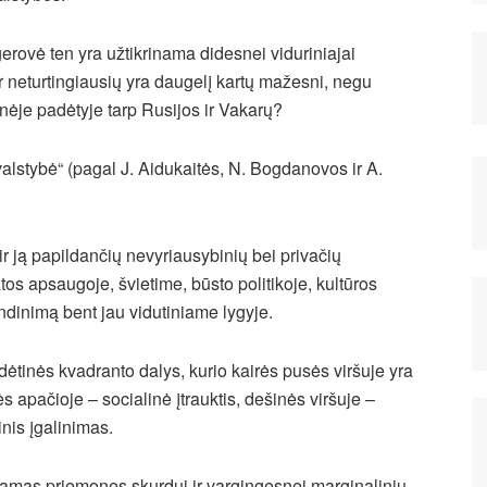
erovė ten yra užtikrinama didesnei viduriniajai
ir neturtingiausių yra daugelį kartų mažesni, negu
nėje padėtyje tarp Rusijos ir Vakarų?
valstybė“ (pagal J. Aidukaitės, N. Bogdanovos ir A.
ir ją papildančių nevyriausybinių bei privačių
tos apsaugoje, švietime, būsto politikoje, kultūros
endinimą bent jau vidutiniame lygyje.
ėtinės kvadranto dalys, kurio kairės pusės viršuje yra
apačioje – socialinė įtrauktis, dešinės viršuje –
nis įgalinimas.
nkamas priemones skurdui ir vargingesnei marginalinių