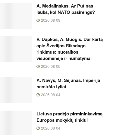
A. Medalinskas. Ar Putinas
lauks, kol NATO pasirengs?
2026 08 08
V. Dapkos, A. Guogis. Dar kartą
apie Švedijos Riksdago
rinkimus: nuotaikos
visuomenėje ir numatymai
2026 08 05
A. Navys, M. Sėjūnas. Imperija
nemiršta tyliai
2026 08 04
Lietuva pradėjo pirmininkavimą
Europos mokyklų tinklui
2026 08 04