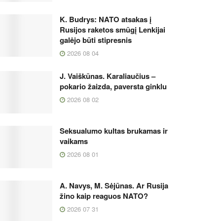
K. Budrys: NATO atsakas į
Rusijos raketos smūgį Lenkijai
galėjo būti stipresnis
2026 08 04
J. Vaiškūnas. Karaliaučius –
pokario žaizda, paversta ginklu
2026 08 02
Seksualumo kultas brukamas ir
vaikams
2026 08 01
A. Navys, M. Sėjūnas. Ar Rusija
žino kaip reaguos NATO?
2026 07 31