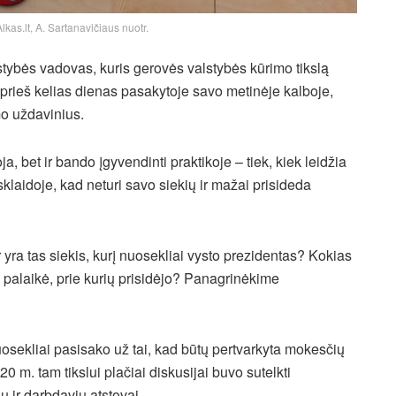
kas.lt, A. Sartanavičiaus nuotr.
tybės vadovas, kuris gerovės valstybės kūrimo tikslą
e, prieš kelias dienas pasakytoje savo metinėje kalboje,
o uždavinius.
, bet ir bando įgyvendinti praktikoje – tiek, kiek leidžia
klaidoje, kad neturi savo siekių ir mažai prisideda
 yra tas siekis, kurį nuosekliai vysto prezidentas? Kokias
 palaikė, prie kurių prisidėjo? Panagrinėkime
osekliai pasisako už tai, kad būtų pertvarkyta mokesčių
 m. tam tikslui plačiai diskusijai buvo sutelkti
 ir darbdavių atstovai.