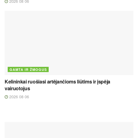
2026 08 06
GAMTA IR ŽMOGUS
Kelininkai ruošiasi artėjančioms liūtims ir įspėja
vairuotojus
2026 08 06