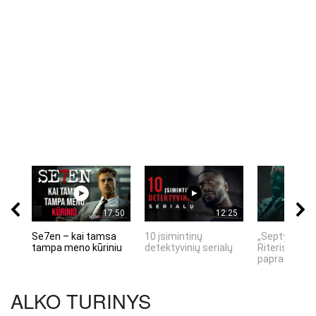
17:50
12:25
Se7en – kai tamsa
10 įsimintinų
„Septynių Ka
tampa meno kūriniu
detektyvinių serialų
Riteris" – kai
paprastumas
ALKO TURINYS