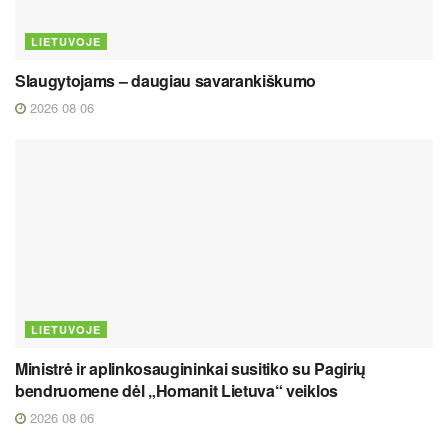
LIETUVOJE
Slaugytojams – daugiau savarankiškumo
2026 08 06
LIETUVOJE
Ministrė ir aplinkosaugininkai susitiko su Pagirių
bendruomene dėl „Homanit Lietuva“ veiklos
2026 08 06