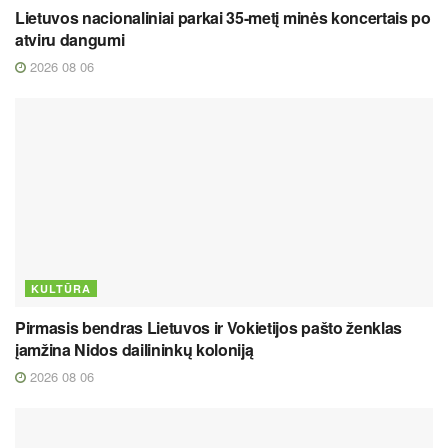
Lietuvos nacionaliniai parkai 35-metį minės koncertais po
atviru dangumi
2026 08 06
KULTŪRA
Pirmasis bendras Lietuvos ir Vokietijos pašto ženklas
įamžina Nidos dailininkų koloniją
2026 08 06