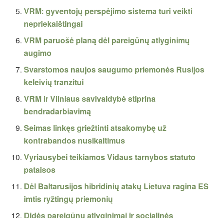
VRM: gyventojų perspėjimo sistema turi veikti
nepriekaištingai
VRM paruošė planą dėl pareigūnų atlyginimų
augimo
Svarstomos naujos saugumo priemonės Rusijos
keleivių tranzitui
VRM ir Vilniaus savivaldybė stiprina
bendradarbiavimą
Seimas linkęs griežtinti atsakomybę už
kontrabandos nusikaltimus
Vyriausybei teikiamos Vidaus tarnybos statuto
pataisos
Dėl Baltarusijos hibridinių atakų Lietuva ragina ES
imtis ryžtingų priemonių
Didės pareigūnų atlyginimai ir socialinės