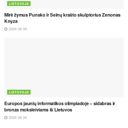
LIETUVOJE
Mirė žymus Punsko ir Seinų krašto skulptorius Zenonas
Knyza
2026 08 06
LIETUVOJE
Europos jaunių informatikos olimpiadoje – sidabras ir
bronza moksleiviams iš Lietuvos
2026 08 06