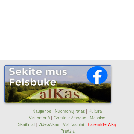
Naujienos
|
Nuomonių ratas
|
Kultūra
Visuomenė
|
Gamta ir žmogus
|
Mokslas
Skaitiniai
|
VideoAlkas
|
Visi rašiniai
|
Paremkite Alką
Pradžia