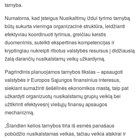
tarnyba.
Numatoma, kad įsteigus Nusikaltimų iždui tyrimo tarnybą
būtų sukurta vieninga organizacinė struktūra, leidžianti
efektyviau koordinuoti tyrimus, greičiau keistis
duomenimis, sutelkti ekspertines kompetencijas ir
kryptingiau nukreipti ribotus valstybės resursus į didžiausią
žalą darančių nusikalstamų veikų užkardymą.
Pagrindinis planuojamos tarnybos tikslas – apsaugoti
valstybės ir Europos Sąjungos finansinius interesus,
siekiant sumažinti šešėlinės ekonomikos mastą, taip pat
užkardyti organizuotų nusikalstamų grupių veiklą bei
užtikrinti efektyvesnį viešųjų finansų apsaugos
mechanizmą.
„Šiandien kelios tarnybos tiria iš esmės panašaus
pobūdžio nusikalstamas veikas, tačiau veikia atskirai ir