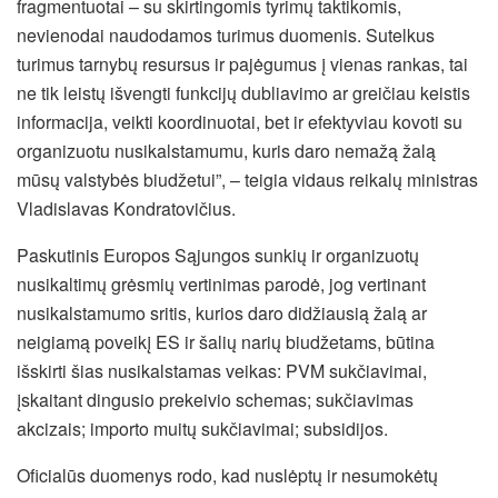
fragmentuotai – su skirtingomis tyrimų taktikomis,
nevienodai naudodamos turimus duomenis. Sutelkus
turimus tarnybų resursus ir pajėgumus į vienas rankas, tai
ne tik leistų išvengti funkcijų dubliavimo ar greičiau keistis
informacija, veikti koordinuotai, bet ir efektyviau kovoti su
organizuotu nusikalstamumu, kuris daro nemažą žalą
mūsų valstybės biudžetui”, – teigia vidaus reikalų ministras
Vladislavas Kondratovičius.
Paskutinis Europos Sąjungos sunkių ir organizuotų
nusikaltimų grėsmių vertinimas parodė, jog vertinant
nusikalstamumo sritis, kurios daro didžiausią žalą ar
neigiamą poveikį ES ir šalių narių biudžetams, būtina
išskirti šias nusikalstamas veikas: PVM sukčiavimai,
įskaitant dingusio prekeivio schemas; sukčiavimas
akcizais; importo muitų sukčiavimai; subsidijos.
Oficialūs duomenys rodo, kad nuslėptų ir nesumokėtų