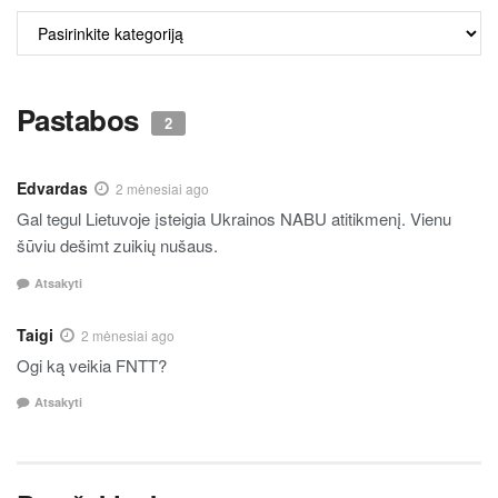
ALKO
TURINYS
Pastabos
2
Edvardas
2 mėnesiai ago
Gal tegul Lietuvoje įsteigia Ukrainos NABU atitikmenį. Vienu
šūviu dešimt zuikių nušaus.
Atsakyti
Taigi
2 mėnesiai ago
Ogi ką veikia FNTT?
Atsakyti