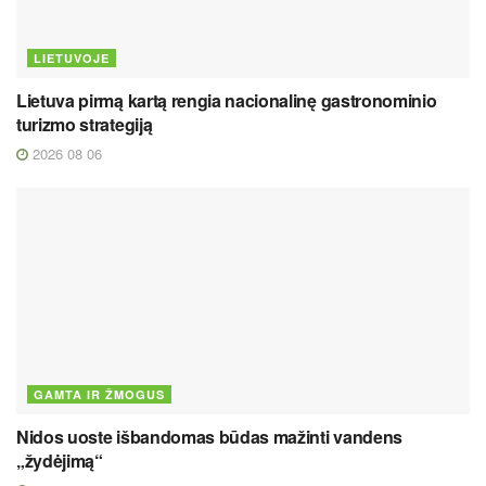
LIETUVOJE
Lietuva pirmą kartą rengia nacionalinę gastronominio
turizmo strategiją
2026 08 06
GAMTA IR ŽMOGUS
Nidos uoste išbandomas būdas mažinti vandens
„žydėjimą“