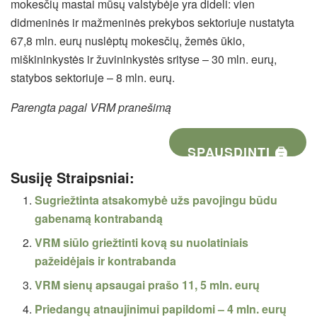
mokesčių mastai mūsų valstybėje yra dideli: vien
didmeninės ir mažmeninės prekybos sektoriuje nustatyta
67,8 mln. eurų nuslėptų mokesčių, žemės ūkio,
miškininkystės ir žuvininkystės srityse – 30 mln. eurų,
statybos sektoriuje – 8 mln. eurų.
Parengta pagal VRM pranešimą
SPAUSDINTI 🖨
Susiję Straipsniai:
Sugriežtinta atsakomybė užs pavojingu būdu
gabenamą kontrabandą
VRM siūlo griežtinti kovą su nuolatiniais
pažeidėjais ir kontrabanda
VRM sienų apsaugai prašo 11, 5 mln. eurų
Priedangų atnaujinimui papildomi – 4 mln. eurų