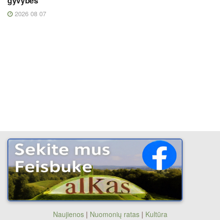
gyvybes
2026 08 07
Naujienos
|
Nuomonių ratas
|
Kultūra