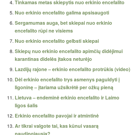
Tinkamas metas skiepytis nuo erkinio encefalito
Nuo erkinio encefalito galima apsisaugoti
Sergamumas auga, bet skiepai nuo erkinio
encefalito rūpi ne visiems
Nuo erkinio encefalito gelbsti skiepai
Skiepų nuo erkinio encefalito apimčių didėjimui
karantinas didelės įtakos neturėjo
Lazdijų rajone – erkinio encefalito protrūkis (video)
Dėl erkinio encefalito trys asmenys paguldyti į
ligoninę – įtariama užsikrėtė per ožkų pieną
Lietuva – endeminė erkinio encefalito ir Laimo
ligos šalis
Erkinio encefalito pavojai ir atmintinė
Ar tikrai valgote tai, kas kūnui vasarą
naudingiausia?