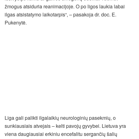
žmogus atsiduria reanimacijoje. O po ligos laukia labai
ilgas atsistatymo laikotarpis“, – pasakoja dr. doc. E.
Pukenytė.
Liga gali palikti ilgalaikių neurologinių pasekmių, o
sunkiausiais atvejais – kelti pavojų gyvybei. Lietuva yra
viena daugiausiai erkiniu encefalitu sergančių šalių