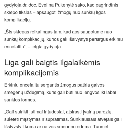
gydytoja dr. doc. Evelina Pukenytė sako, kad pagrindinis
skiepo tikslas – apsaugoti žmogų nuo sunkių ligos
komplikacijų.
„Šis skiepas reikalingas tam, kad apsisaugotume nuo
sunkių komplikacijų, kurios gali išsivystyti persirgus erkiniu
encefalitu“, – teigia gydytoja.
Liga gali baigtis ilgalaikėmis
komplikacijomis
Erkiniu encefalitu sergantis žmogus patiria galvos
smegenų uždegimą, kuris gali būti nuo lengvos iki labai
sunkios formos.
„Gali sutrikti jutimai ir judesiai, atsirasti įvairių parezių,
sulėtėti mąstymas ir supratimas. Sunkiausiais atvejais gali
išsivystyti koma ar galvos smegenų edema. Tuomet