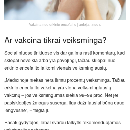
Vakcina nuo erkinio encefalito | anteja.lt nuotr.
Ar vakcina tikrai veiksminga?
Socialiniuose tinkluose vis dar galima rasti komentarų, kad
skiepai neveikia arba yra pavojingi, tačiau skiepai nuo
erkinio encefalito laikomi vienais veiksmingiausių.
„Medicinoje niekas nėra šimtu procentų veiksminga. Tačiau
erkinio encefalito vakcina yra viena veiksmingiausių
vakcinų – jos veiksmingumas siekia 98–99 proc. Net jei
pasiskiepijęs žmogus suserga, liga dažniausiai būna daug
lengvesnė“, – teigia ji.
Pasak gydytojos, labai svarbu laikytis rekomenduojamos
vakcinacijos schemos.