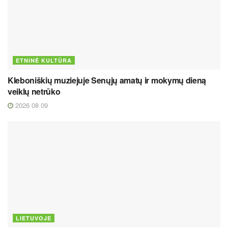
ETNINĖ KULTŪRA
Kleboniškių muziejuje Senųjų amatų ir mokymų dieną
veiklų netrūko
2026 08 09
LIETUVOJE