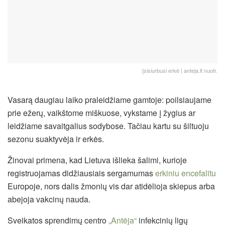
Įsisiurbusi erkė | anteja.lt nuotr.
Vasarą daugiau laiko praleidžiame gamtoje: poilsiaujame
prie ežerų, vaikštome miškuose, vykstame į žygius ar
leidžiame savaitgalius sodybose. Tačiau kartu su šiltuoju
sezonu suaktyvėja ir erkės.
Žinovai primena, kad Lietuva išlieka šalimi, kurioje
registruojamas didžiausiais sergamumas
erkiniu encefalitu
Europoje, nors dalis žmonių vis dar atidėlioja skiepus arba
abejoja vakcinų nauda.
Sveikatos sprendimų centro
„Antėja“
infekcinių ligų