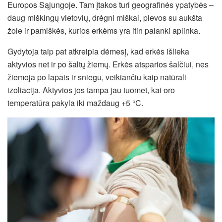
Europos Sąjungoje. Tam įtakos turi geografinės ypatybės –
daug miškingų vietovių, drėgni miškai, pievos su aukšta
žole ir pamiškės, kurios erkėms yra itin palanki aplinka.
Gydytoja taip pat atkreipia dėmesį, kad erkės išlieka
aktyvios net ir po šaltų žiemų. Erkės atsparios šalčiui, nes
žiemoja po lapais ir sniegu, veikiančiu kaip natūrali
izoliacija. Aktyvios jos tampa jau tuomet, kai oro
temperatūra pakyla iki maždaug +5 °C.