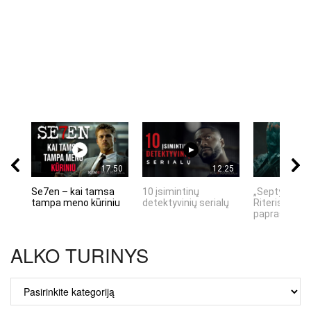
17:50
12:25
Se7en – kai tamsa
10 įsimintinų
„Septynių Ka
tampa meno kūriniu
detektyvinių serialų
Riteris" – kai
paprastumas
ALKO TURINYS
ALKO
TURINYS