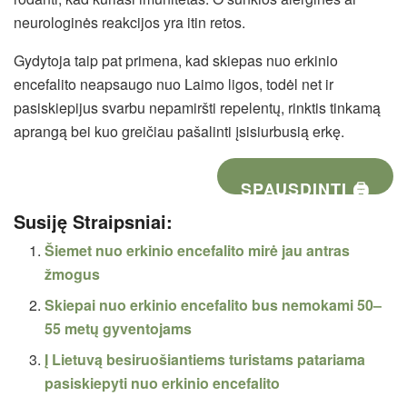
neurologinės reakcijos yra itin retos.
Gydytoja taip pat primena, kad skiepas nuo erkinio
encefalito neapsaugo nuo Laimo ligos, todėl net ir
pasiskiepijus svarbu nepamiršti repelentų, rinktis tinkamą
aprangą bei kuo greičiau pašalinti įsisiurbusią erkę.
SPAUSDINTI 🖨
Susiję Straipsniai:
Šiemet nuo erkinio encefalito mirė jau antras
žmogus
Skiepai nuo erkinio encefalito bus nemokami 50–
55 metų gyventojams
Į Lietuvą besiruošiantiems turistams patariama
pasiskiepyti nuo erkinio encefalito