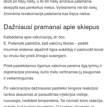
dozė po trejų metų, o iki 60 metų amžiaus patariama
skiepytis kas penkerius metus. Vyresniems nei 60 metų
žmonėms revakcinacija patariama kas trejus metus.
Dažniausi pramanai apie skiepus
Kalbėdama apie vakcinaciją, dr. doc.
E. Pukenytė pabrėžia, kad vakcinų tikslas – padėti
imuninei sistemai atpažinti ligos sukėlėją ir pasiruošti kovai
su virusu dar prieš žmogui susergant.
Prieš pasiekdamos ligonius vakcinos pereina ilgą tyrimų ir
registracijos procesą, kurio metu vertinamas jų saugumas
ir veiksmingumas.
Po vakcinacijos dažniausiai pasitaiko lengvos reakcijos:
rankos skausmas ar paraudimas injekcijos vietoje,
nuovargis, nedidelė temperatūra. Tai normali kūno reakcija,
rodanti, kad kuriasi imunitetas. O sunkios alerginės ar