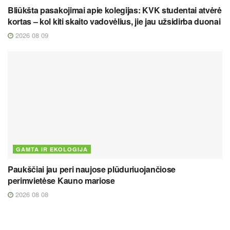
Bliūkšta pasakojimai apie kolegijas: KVK studentai atvėrė
kortas – kol kiti skaito vadovėlius, jie jau užsidirba duonai
2026 08 09
GAMTA IR EKOLOGIJA
Paukščiai jau peri naujose plūduriuojančiose
perimvietėse Kauno mariose
2026 08 08