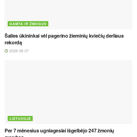
GAMTA IR ŽMOGUS
Šalies ūkininkai vėl pagerino žieminių kviečių derliaus
rekordą
2026 08 07
LIETUVOJE
Per 7 mėnesius ugniagesiai išgelbėjo 247 žmonių