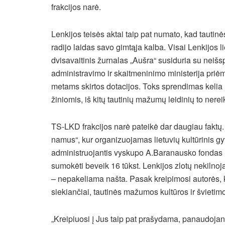
frakcijos narė.
Lenkijos teisės aktai taip pat numato, kad tautinė
radijo laidas savo gimtąja kalba. Visai Lenkijos 
dvisavaitinis žurnalas „Aušra“ susiduria su neišs
administravimo ir skaitmeninimo ministerija priėm
metams skirtos dotacijos. Toks sprendimas kelia 
žiniomis, iš kitų tautinių mažumų leidinių to nere
TS-LKD frakcijos narė pateikė dar daugiau faktų. 
namus“, kur organizuojamas lietuvių kultūrinis gy
administruojantis vyskupo A.Baranausko fondas 
sumokėti beveik 16 tūkst. Lenkijos zlotų nekilno
– nepakeliama našta. Pasak kreipimosi autorės, k
siekiančiai, tautinės mažumos kultūros ir švietim
„Kreipiuosi į Jus taip pat prašydama, panaudojan