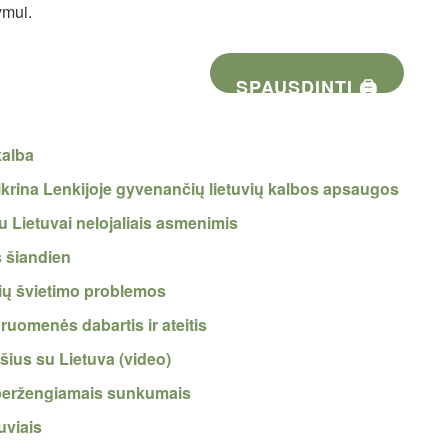
ymui.
SPAUSDINTI 🖨
kalba
ikrina Lenkijoje gyvenančių lietuvių kalbos apsaugos
u Lietuvai nelojaliais asmenimis
s šiandien
vių švietimo problemos
ruomenės dabartis ir ateitis
yšius su Lietuva (video)
neperžengiamais sunkumais
uviais