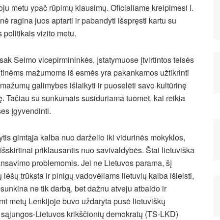
oju metu ypač rūpimų klausimų. Oficialiame kreipimesi I.
ė ragina juos aptarti ir pabandyti išspręsti kartu su
 politikais vizito metu.
sak Seimo vicepirmininkės, įstatymuose įtvirtintos teisės
utinėms mažumoms iš esmės yra pakankamos užtikrinti
 mažumų galimybes išlaikyti ir puoselėti savo kultūrinę
ę. Tačiau su sunkumais susiduriama tuomet, kai reikia
ses įgyvendinti.
tis gimtąja kalba nuo darželio iki vidurinės mokyklos,
šskirtinai priklausantis nuo savivaldybės. Štai lietuviška
nansavimo problemomis. Jei ne Lietuvos parama, šį
lėšų trūksta ir pinigų vadovėliams lietuvių kalba išleisti,
unkina ne tik darbą, bet dažnu atveju atbaido ir
šimt metų Lenkijoje buvo uždaryta pusė lietuviškų
 sąjungos-Lietuvos krikščionių demokratų (TS-LKD)