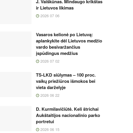
J. Vaiškūnas. Mindaugo krikštas
ir Lietuvos likimas
2026 07 06
Vasaros kelionė po Lietuvą:
aplankykite dėl Lietuvos medžio
vardo besivaržančius
įspūdingus medžius
2026 07 02
TS-LKD siūlymas – 100 proc.
vaikų priežiūros išmokos bei
vieta darželyje
2026 06 22
D. Kurmilavičiūtė. Keli štrichai
Aukštaitijos nacionalinio parko
portretui
2026 06 15