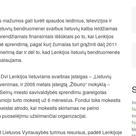
s mažumos gali turėti spaudos leidinius, televizijos ir
lietuvių bendruomenei svarbus lietuvių kalba leidžiamas
prendžiamais finansiniais iššūkiais po to, kai Lenkijos
ė sprendimą, pagal kurį žurnalas turi grąžinti dalį 2011
nerimą dar ir dėl to, kad Lenkijos lietuvių bendruomenės
ikalaujama.
Dvi Lenkijos lietuviams svarbias įstaigas – „Lietuvių
venimas, ir 2005 metais įsteigtą „Žiburio“ mokyklą –
S
Seinų miesto savivaldybės sprendimu įpareigotas
jamojo turto mokestį už 6 mėnesius. Fondui toks mokestis
In
eistai atrodo, kai mokestis skiriamas ne pelno
Na
o puoselėjimu užsiimančiai organizacijai.
In
Na
kl
t Lietuvos Vyriausybės turimus resursus, padėti Lenkijoje
kl