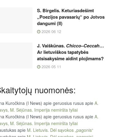
S. Birgelis. Keturiasdešimt
„Poezijos pavasarių“ po Jotvos
dangumi (II)
2026 06 12
J. Vaiškūnas.
Chicco
–
Ceccah
…
Ar lietuviškos tapatybės
atsisakysime aidint plojimams?
2026 05 11
kaitytojų nuomonės:
na Kuročkina (I News) apie geruosius rusus
apie
A.
vys, M. Sėjūnas. Imperija nemiršta tyliai
na Kuročkina (I News) apie geruosius rusus
apie
A.
vys, M. Sėjūnas. Imperija nemiršta tyliai
austukas
apie
M. Lietuvis. Dėl sąvokos „pagonis“
austukas
apie
M. Lietuvis. Dėl sąvokos „pagonis“