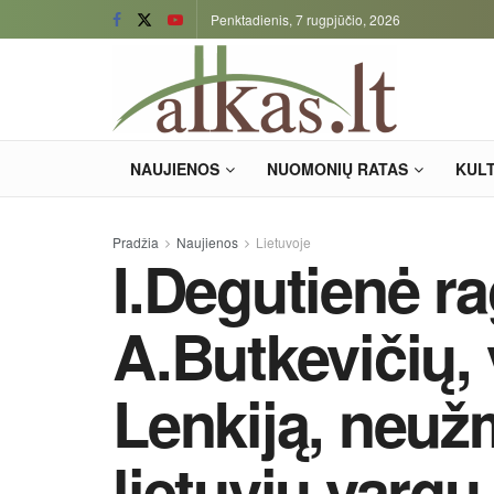
Penktadienis, 7 rugpjūčio, 2026
NAUJIENOS
NUOMONIŲ RATAS
KUL
Pradžia
Naujienos
Lietuvoje
I.Degutienė r
A.Butkevičių, 
Lenkiją, neužm
lietuvių vargų