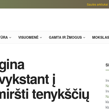
Saulės arkliukai
TŪRA
VISUOMENĖ
GAMTA IR ŽMOGUS
MOKSLA
agina
S
vykstant į
In
Na
iršti tenykščių
In
Na
kl
kl