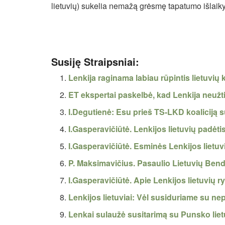
lietuvių) sukelia nemažą grėsmę tapatumo išlaik
Susiję Straipsniai:
Lenkija raginama labiau rūpintis lietuvių 
ET ekspertai paskelbė, kad Lenkija neužt
I.Degutienė: Esu prieš TS-LKD koaliciją s
I.Gasperavičiūtė. Lenkijos lietuvių padėti
I.Gasperavičiūtė. Esminės Lenkijos lietu
P. Maksimavičius. Pasaulio Lietuvių Bend
I.Gasperavičiūtė. Apie Lenkijos lietuvių r
Lenkijos lietuviai: Vėl susiduriame su 
Lenkai sulaužė susitarimą su Punsko liet