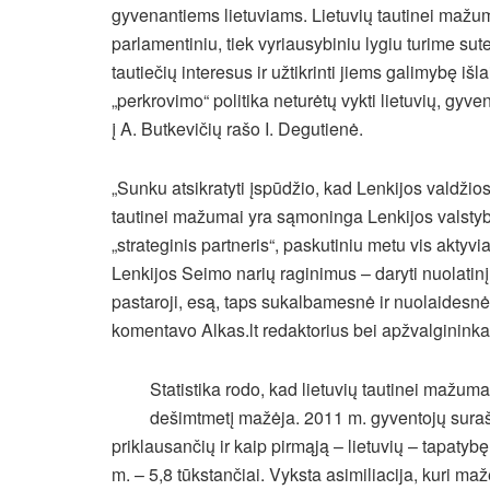
gyvenantiems lietuviams. Lietuvių tautinei mažuma
parlamentiniu, tiek vyriausybiniu lygiu turime su
tautiečių interesus ir užtikrinti jiems galimybę iš
„perkrovimo“ politika neturėtų vykti lietuvių, gyve
į A. Butkevičių rašo I. Degutienė.
„Sunku atsikratyti įspūdžio, kad Lenkijos valdžio
tautinei mažumai yra sąmoninga Lenkijos valstyb
„strateginis partneris“, paskutiniu metu vis aktyvi
Lenkijos Seimo narių raginimus – daryti nuolatinį 
pastaroji, esą, taps sukalbamesnė ir nuolaidesnė
komentavo Alkas.lt redaktorius bei apžvalginin
Statistika rodo, kad lietuvių tautinei mažuma
dešimtmetį mažėja. 2011 m. gyventojų sura
priklausančių ir kaip pirmąją – lietuvių – tapatyb
m. – 5,8 tūkstančiai. Vyksta asimiliacija, kuri ma