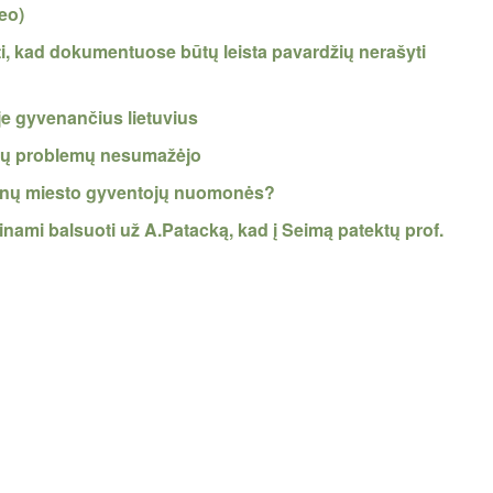
eo)
ekti, kad dokumentuose būtų leista pavardžių nerašyti
je gyvenančius lietuvius
umų problemų nesumažėjo
einų miesto gyventojų nuomonės?
inami balsuoti už A.Patacką, kad į Seimą patektų prof.