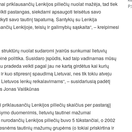
i priklausančių Lenkijos piliečių nuolat mažėja, tad tiek
P.
telkti pastangas, siekdami apsaugoti teisėtus savo
laikyti savo tautinį tapatumą. Santykių su Lenkija
nančių Lenkijoje, teisių ir galimybių sąskaita“, – kreipimesi
s struktūrų nuolat sudaromi įvairūs sunkumai lietuvių
inė politika. Susidaro įspūdis, kad taip vadinamas mūsų
au pradeda veikti pagal jau ne kartą girdėtus kai kurių
ir kuo stipresnį spaudimą Lietuvai, nes tik tokiu atveju
 Lietuvos lenkų reikalavimams“, – susidariusią padėtį
kas Jonas Vaiškūnas
i priklausančių Lenkijos piliečių skaičius per pastarąjį
šymo duomenimis, lietuvių tautinei mažumai
ę nurodančių Lenkijos piliečių buvo 5 tūkstančiai, o 2002
žesnėms tautinių mažumų grupėms (o tokiai priskirtina ir