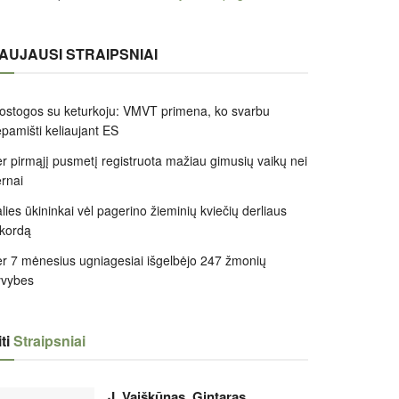
AUJAUSI STRAIPSNIAI
ostogos su keturkoju: VMVT primena, ko svarbu
pamišti keliaujant ES
r pirmąjį pusmetį registruota mažiau gimusių vaikų nei
rnai
lies ūkininkai vėl pagerino žieminių kviečių derliaus
kordą
r 7 mėnesius ugniagesiai išgelbėjo 247 žmonių
yvybes
ti
Straipsniai
J. Vaiškūnas. Gintaras