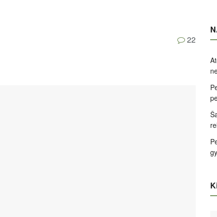
N
22
At
ne
Pe
pe
Ša
re
Pe
g
Ki