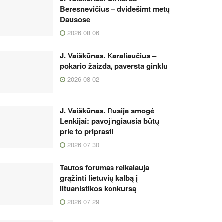
Beresnevičius – dvidešimt metų
Dausose
2026 08 06
J. Vaiškūnas. Karaliaučius –
pokario žaizda, paversta ginklu
2026 08 02
J. Vaiškūnas. Rusija smogė
Lenkijai: pavojingiausia būtų
prie to priprasti
2026 07 30
Tautos forumas reikalauja
grąžinti lietuvių kalbą į
lituanistikos konkursą
2026 07 29