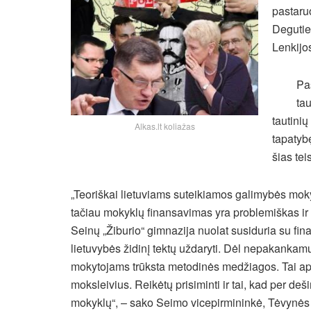
pastaru
Degutien
Lenkijos
Pa
ta
tautinių
Alkas.lt koliažas
tapatyb
šias tei
„Teoriškai lietuviams suteikiamos galimybės moky
tačiau mokyklų finansavimas yra problemiškas ir i
Seinų „Žiburio“ gimnazija nuolat susiduria su fi
lietuvybės židinį tektų uždaryti. Dėl nepakankamų 
mokytojams trūksta metodinės medžiagos. Tai aps
moksleivius. Reikėtų prisiminti ir tai, kad per de
mokyklų“, – sako Seimo vicepirmininkė, Tėvynės