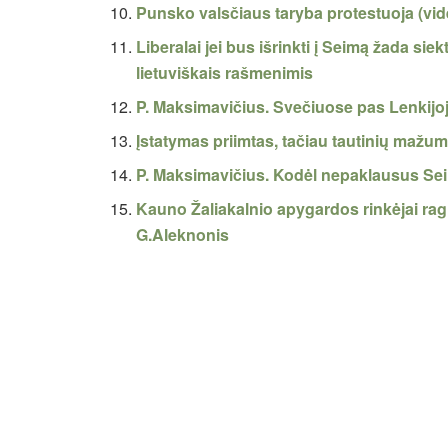
Punsko valsčiaus taryba protestuoja (vid
Liberalai jei bus išrinkti į Seimą žada si
lietuviškais rašmenimis
P. Maksimavičius. Svečiuose pas Lenkijo
Įstatymas priimtas, tačiau tautinių maž
P. Maksimavičius. Kodėl nepaklausus S
Kauno Žaliakalnio apygardos rinkėjai rag
G.Aleknonis