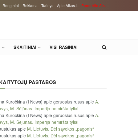
Renginiai
Reklama
Turinys
Apie Alkas.lt
Paremkite Alką
S
SKAITINIAI
VISI RAŠINIAI
KAITYTOJŲ PASTABOS
na Kuročkina (I News) apie geruosius rusus
apie
A.
vys, M. Sėjūnas. Imperija nemiršta tyliai
na Kuročkina (I News) apie geruosius rusus
apie
A.
vys, M. Sėjūnas. Imperija nemiršta tyliai
austukas
apie
M. Lietuvis. Dėl sąvokos „pagonis“
austukas
apie
M. Lietuvis. Dėl sąvokos „pagonis“