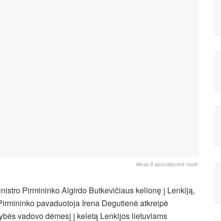
Alkas.lt asociatyvinė nuotr.
nistro Pirmininko Algirdo Butkevičiaus kelionę į Lenkiją,
irmininko pavaduotoja Irena Degutienė atkreipė
ybės vadovo dėmesį į keletą Lenkijos lietuviams