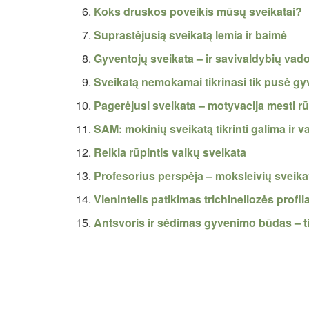
Koks druskos poveikis mūsų sveikatai?
Suprastėjusią sveikatą lemia ir baimė
Gyventojų sveikata – ir savivaldybių vad
Sveikatą nemokamai tikrinasi tik pusė gy
Pagerėjusi sveikata – motyvacija mesti rū
SAM: mokinių sveikatą tikrinti galima ir v
Reikia rūpintis vaikų sveikata
Profesorius perspėja – moksleivių sveika
Vienintelis patikimas trichineliozės profi
Antsvoris ir sėdimas gyvenimo būdas – ti