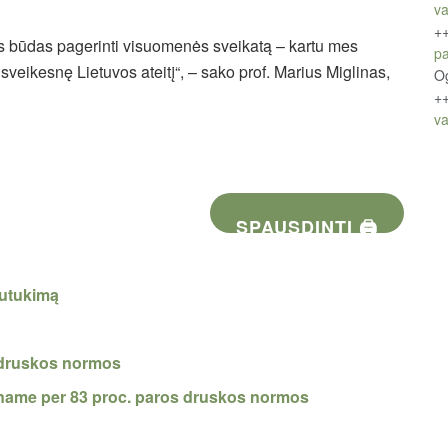
v
+
s būdas pagerinti visuomenės sveikatą – kartu mes
pa
sveikesnę Lietuvos ateitį“, – sako prof. Marius Miglinas,
O
+
va
SPAUSDINTI 🖨
nutukimą
s druskos normos
uname per 83 proc. paros druskos normos