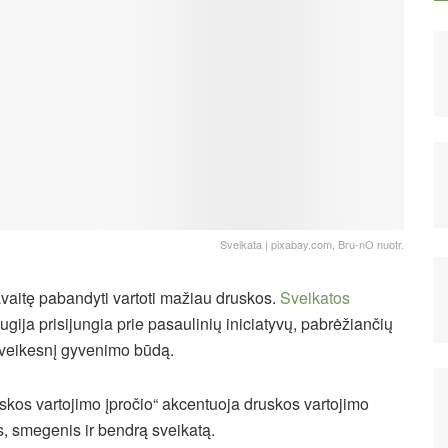
Sveikata | pixabay.com, Bru-nO nuotr.
avaitę pabandyti vartoti mažiau druskos.
Sveikatos
ugija prisijungia prie pasaulinių iniciatyvų, pabrėžiančių
 sveikesnį gyvenimo būdą.
skos vartojimo įpročio“ akcentuoja druskos vartojimo
s, smegenis ir bendrą sveikatą.