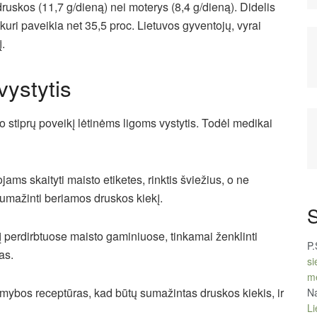
druskos (11,7 g/dieną) nei moterys (8,4 g/dieną). Didelis
kuri paveikia net 35,5 proc. Lietuvos gyventojų, vyrai
į.
vystytis
o stiprų poveikį lėtinėms ligoms vystytis. Todėl medikai
jams skaityti maisto etiketes, rinktis šviežius, o ne
umažinti beriamos druskos kiekį.
S
į perdirbtuose maisto gaminiuose, tinkamai ženklinti
P.
jas.
si
m
ybos receptūras, kad būtų sumažintas druskos kiekis, ir
Na
Li