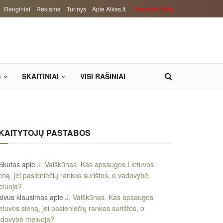
Renginiai
Reklama
Turinys
Apie Alkas.lt
Paremkite Alką
S
SKAITINIAI
VISI RAŠINIAI
KAITYTOJŲ PASTABOS
Skutas
apie
J. Vaiškūnas. Kas apsaugos Lietuvos
eną, jei pasieniečių rankos surištos, o vadovybė
eluoja?
ivus klausimas
apie
J. Vaiškūnas. Kas apsaugos
etuvos sieną, jei pasieniečių rankos surištos, o
adovybė meluoja?