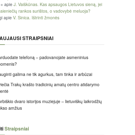
++
apie
J. Vaiškūnas. Kas apsaugos Lietuvos sieną, jei
sieniečių rankos surištos, o vadovybė meluoja?
gi
apie
V. Sinica. Ištrinti žmonės
AUJAUSI STRAIPSNIAI
rduodate telefoną – padovanojate asmeninius
uomenis?
uginti galima ne tik agurkus, tam tinka ir arbūzai
iečia Trakų krašto tradicinių amatų centro atidarymo
entė
rbiškio dvaro istorijos muziejuje – lietuviškų laikrodžių
ukso amžius
ti
Straipsniai