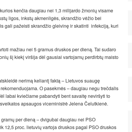
uo kurios kenčia daugiau nei 1,3 milijardo žmonių visame
inkstų ligos, inkstų akmenligės, skrandžio vėžio bei
 gali pažeisti skrandžio gleivinę ir skatinti infekciją, kuri
.
rtoti mažiau nei 5 gramus druskos per dieną. Tai sudaro
ių šį kiekį viršija dėl gausiai vartojamų perdirbtų maisto
atskleidė nerimą keliantį faktą – Lietuvos suaugę
ei rekomenduojama. O pasekmės – daugiau negu trečdalis
l labai kviečiame pabandyti bent savaitę neviršyti to
sveikatos apsaugos viceministrė Jelena Čelutkienė.
,0 gramų per dieną – dvigubai daugiau nei PSO
 12,5 proc. lietuvių vartoja druskos pagal PSO druskos