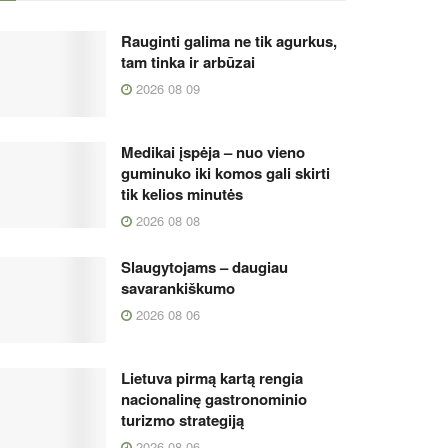
Rauginti galima ne tik agurkus,
tam tinka ir arbūzai
2026 08 09
Medikai įspėja – nuo vieno
guminuko iki komos gali skirti
tik kelios minutės
2026 08 08
Slaugytojams – daugiau
savarankiškumo
2026 08 06
Lietuva pirmą kartą rengia
nacionalinę gastronominio
turizmo strategiją
2026 08 06