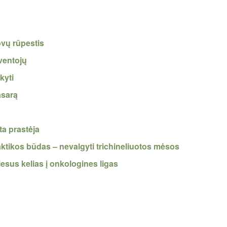
ovų rūpestis
ventojų
kyti
asarą
ta prastėja
laktikos būdas – nevalgyti trichineliuotos mėsos
esus kelias į onkologines ligas