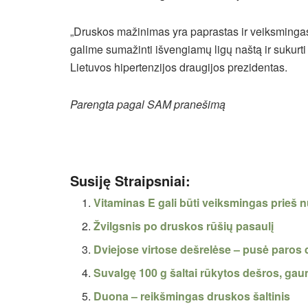
„Druskos mažinimas yra paprastas ir veiksminga
galime sumažinti išvengiamų ligų naštą ir sukurti 
Lietuvos hipertenzijos draugijos prezidentas.
Parengta pagal SAM pranešimą
Susiję Straipsniai:
Vitaminas E gali būti veiksmingas prieš 
Žvilgsnis po druskos rūšių pasaulį
Dviejose virtose dešrelėse – pusė paro
Suvalgę 100 g šaltai rūkytos dešros, ga
Duona – reikšmingas druskos šaltinis