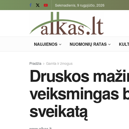
Sekmadienis, 9 rugpjūčio, 2026
NAUJIENOS
NUOMONIŲ RATAS
KUL
Pradžia
Gamta ir žmogus
Druskos maži
veiksmingas b
sveikatą
www.alkas.lt