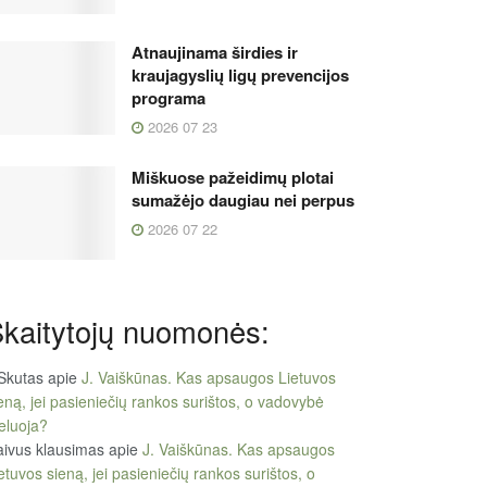
Atnaujinama širdies ir
kraujagyslių ligų prevencijos
programa
2026 07 23
Miškuose pažeidimų plotai
sumažėjo daugiau nei perpus
2026 07 22
kaitytojų nuomonės:
Skutas
apie
J. Vaiškūnas. Kas apsaugos Lietuvos
eną, jei pasieniečių rankos surištos, o vadovybė
eluoja?
ivus klausimas
apie
J. Vaiškūnas. Kas apsaugos
etuvos sieną, jei pasieniečių rankos surištos, o