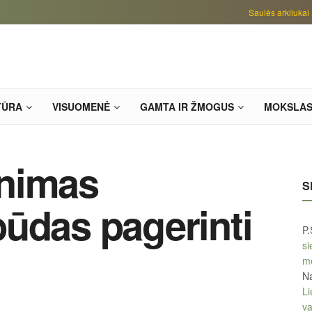
Saulės arkliukai
TŪRA
VISUOMENĖ
GAMTA IR ŽMOGUS
MOKSLA
nimas
S
ūdas pagerinti
P.
si
m
Na
Li
v