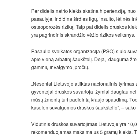
Per didelis natrio kiekis skatina hipertenziją, n
pasaulyje, ir didina širdies ligų, insulto, lėtinės 
osteoporozės riziką. Taip pat didelis druskos kiekis
yra pagrindinis skrandžio vėžio rizikos veiksnys
Pasaulio sveikatos organizacija (PSO) siūlo suva
apie vieną arbatinį šaukštelį. Deja, dauguma žmon
gaminių ir valgymo įpročių.
„Neseniai Lietuvoje atliktas nacionalinis tyrimas 
gyventojai druskos suvartoja žymiai daugiau n
mūsų žmonių turi padidintą kraujo spaudimą. Todė
kasdien suvalgomos druskos šaukštelio“, – sako 
Vidutinis druskos suvartojimas Lietuvoje yra 10
rekomenduojamas maksimalus 5 gramų kiekis. Tik