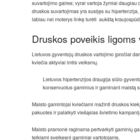
suvartojimo gaires; vyrai vartoja žymiai daugiau 
druskos suvartojimas yra susijęs su hipertenzija, 
labiau nei moterys linkę turėti aukštą kraujospūd
Druskos poveikis ligoms 
Lietuvos gyventojų druskos vartojimo įpročiai dar
kviečia aktyviai imtis veiksmų.
Lietuvos hipertenzijos draugija siūlo gyvento
konservuotus gaminius ir gaminant maistą s
Maisto gamintojai kviečiami mažinti druskos kiek
pakuotes ir palaikyti viešąsias švietimo kampani
Maisto pramonė raginama pertvarkyti gaminių gam
teikiami sveikesni gaminiai vartotojams.