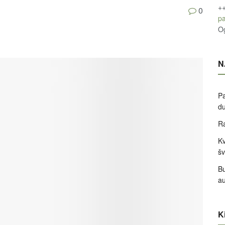
+
0
pa
O
N
Pa
d
Ra
Kv
šv
Bu
a
Ki