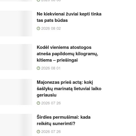
Ne kiekvienai žuviai kepti tinka
tas pats būdas
2026 08 02
Kodėl vieniems atostogos
atneša papildomų kilogramų,
kitiems – priešingai
2026 08 01
Majonezas prieš actą: kokį
šašlykų marinatą lietuviai laiko
geriausiu
2026 07 26
Širdies permušimai: kada
reikėtų sunerimti?
2026 07 26