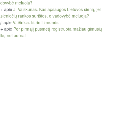
adovybė meluoja?
++
apie
J. Vaiškūnas. Kas apsaugos Lietuvos sieną, jei
sieniečių rankos surištos, o vadovybė meluoja?
gi
apie
V. Sinica. Ištrinti žmonės
++
apie
Per pirmąjį pusmetį registruota mažiau gimusių
ikų nei pernai