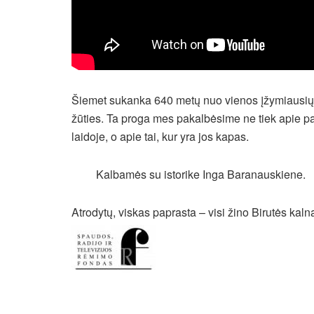
Šiemet sukanka 640 metų nuo vienos įžymiausių v
žūties. Ta proga mes pakalbėsime ne tiek apie pa
laidoje, o apie tai, kur yra jos kapas.
Kalbamės su istorike Inga Baranauskiene.
Atrodytų, viskas paprasta – visi žino Birutės kalną