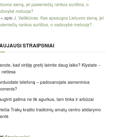
etuvos sieną, jei pasieniečių rankos surištos, o
adovybė meluoja?
++
apie
J. Vaiškūnas. Kas apsaugos Lietuvos sieną, jei
sieniečių rankos surištos, o vadovybė meluoja?
AUJAUSI STRAIPSNIAI
note, kad viršiję greitį laimite daug laiko? Klystate −
i netiesa
rduodate telefoną – padovanojate asmeninius
uomenis?
uginti galima ne tik agurkus, tam tinka ir arbūzai
iečia Trakų krašto tradicinių amatų centro atidarymo
entė