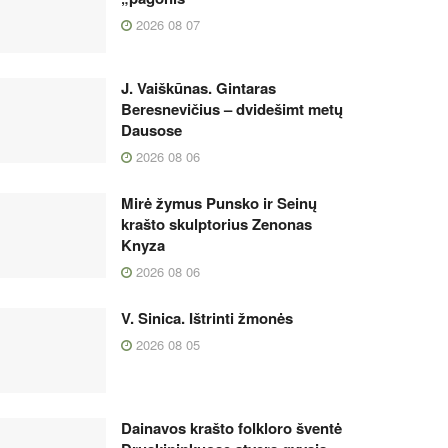
2026 08 07
J. Vaiškūnas. Gintaras
Beresnevičius – dvidešimt metų
Dausose
2026 08 06
Mirė žymus Punsko ir Seinų
krašto skulptorius Zenonas
Knyza
2026 08 06
V. Sinica. Ištrinti žmonės
2026 08 05
Dainavos krašto folkloro šventė