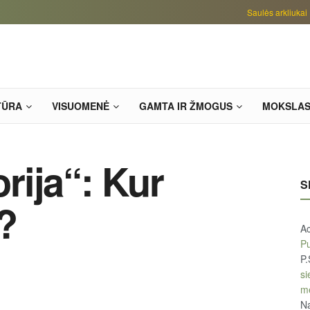
Saulės arkliukai
TŪRA
VISUOMENĖ
GAMTA IR ŽMOGUS
MOKSLA
orija“: Kur
S
?
A
Pu
P.
si
m
Na