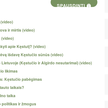
SPAUSDINTI 🖨
 (video)
ova ir mirtis (video)
 (video)
akyti apie Kęstutį? (video)
 – tėvą išdavę Kęstučio sūnūs (video)
zė Lietuvoje (Kęstučio ir Algirdo nesutarimai) (video)
čio likimas
tis: Kęstučio pabėgimas
tauto laikais?
lno taika
p politikas ir žmogus