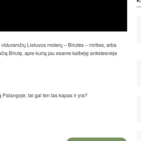
Ki
iduramžių Lietuvos moterų – Birutės – mirties, arba
čią Birutę, apie kurią jau esame kalbėję ankstesnėje
 Palangoje, tai gal ten tas kapas ir yra?