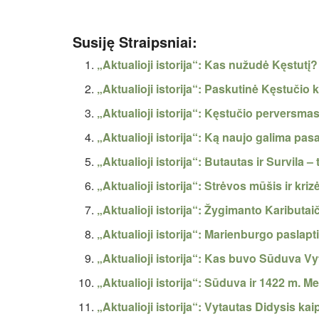
Susiję Straipsniai:
„Aktualioji istorija“: Kas nužudė Kęstutį?
„Aktualioji istorija“: Paskutinė Kęstučio k
„Aktualioji istorija“: Kęstučio perversmas
„Aktualioji istorija“: Ką naujo galima pas
„Aktualioji istorija“: Butautas ir Survila
„Aktualioji istorija“: Strėvos mūšis ir kri
„Aktualioji istorija“: Žygimanto Kaributai
„Aktualioji istorija“: Marienburgo paslap
„Aktualioji istorija“: Kas buvo Sūduva Vy
„Aktualioji istorija“: Sūduva ir 1422 m. Me
„Aktualioji istorija“: Vytautas Didysis kai