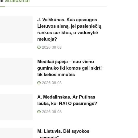
ti
Straipsniai
J. Vaiškūnas. Kas apsaugos
Lietuvos sieną, jei pasieniečių
rankos surištos, o vadovybė
meluoja?
2026 08 08
Medikai įspėja – nuo vieno
guminuko iki komos gali skirti
tik kelios minutės
2026 08 08
A. Medalinskas. Ar Putinas
lauks, kol NATO pasirengs?
2026 08 08
M. Lietuvis. Dėl sąvokos
„pagonis“