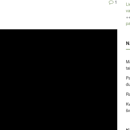
1
Li
v
+
pa
N
Ma
ta
Pa
d
Ra
Kv
šv