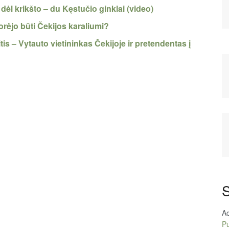
 dėl krikšto – du Kęstučio ginklai (video)
norėjo būti Čekijos karaliumi?
tis – Vytauto vietininkas Čekijoje ir pretendentas į
S
A
Pu