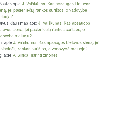
Skutas
apie
J. Vaiškūnas. Kas apsaugos Lietuvos
eną, jei pasieniečių rankos surištos, o vadovybė
eluoja?
ivus klausimas
apie
J. Vaiškūnas. Kas apsaugos
etuvos sieną, jei pasieniečių rankos surištos, o
adovybė meluoja?
++
apie
J. Vaiškūnas. Kas apsaugos Lietuvos sieną, jei
sieniečių rankos surištos, o vadovybė meluoja?
gi
apie
V. Sinica. Ištrinti žmonės