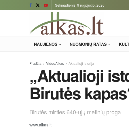
Sekmadienis, 9 rugpjūčio, 2026
NAUJIENOS
NUOMONIŲ RATAS
KUL
Pradžia
VideoAlkas
Aktualioji istorija
„Aktualioji ist
Birutės kapas
Birutės mirties 640-ųjų metinių proga
www.alkas.lt