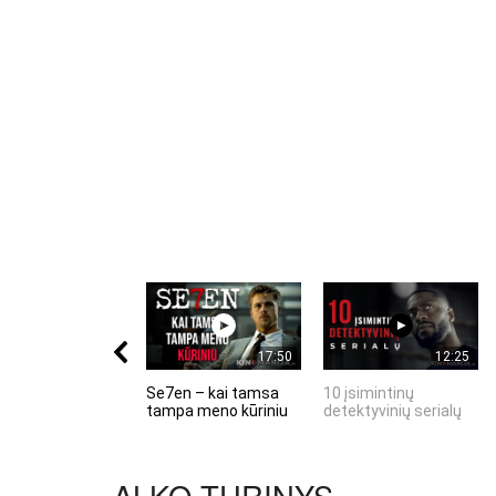
17:50
12:25
Se7en – kai tamsa
10 įsimintinų
tampa meno kūriniu
detektyvinių serialų
ALKO TURINYS