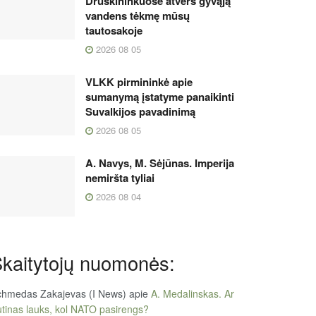
Druskininkuose atvers gyvąją
vandens tėkmę mūsų
tautosakoje
2026 08 05
VLKK pirmininkė apie
sumanymą įstatyme panaikinti
Suvalkijos pavadinimą
2026 08 05
A. Navys, M. Sėjūnas. Imperija
nemiršta tyliai
2026 08 04
kaitytojų nuomonės:
chmedas Zakajevas (I News)
apie
A. Medalinskas. Ar
tinas lauks, kol NATO pasirengs?