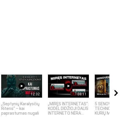
12:32
08:11
08:
„Septynių Karalysčių
„MIRĘS INTERNETAS“:
5 SENOVĖS
Riteris" – kai
KODĖL DIDŽIOJI DALIS
TECHNOLOGIJOS,
paprastumas nugali
INTERNETO NĖRA...
KURIŲ MOKSLININKAI