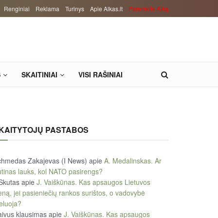
Renginiai
Reklama
Turinys
Apie Alkas.lt
Paremkite Alką
S
SKAITINIAI
VISI RAŠINIAI
KAITYTOJŲ PASTABOS
chmedas Zakajevas (I News)
apie
A. Medalinskas. Ar
tinas lauks, kol NATO pasirengs?
Skutas
apie
J. Vaiškūnas. Kas apsaugos Lietuvos
eną, jei pasieniečių rankos surištos, o vadovybė
eluoja?
ivus klausimas
apie
J. Vaiškūnas. Kas apsaugos