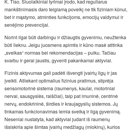
K. Tiso. Šiuolaikiniai tyrimai įrodo, kad reguliarus
mankštinimasis daro teigiamą poveikį ne tik fiziniam kūnui,
bet ir mąstymo, atminties funkcijoms, emocijų valdymui ir
senėjimo prevencijai.
Norint ilgai būti darbingu ir džiaugtis gyvenimu, neužtenka
būti lieknu. Jeigu juosmens apimtis ir kūno masė atitinka
„sveikas“ normas bei rekomendacijas – puiku. Tačiau
svarbu ir gerai jaustis, gyventi pakankamai aktyviai.
Fizinis aktyvumas gali padėti išvengti įvairių ligų ir jas
įveikti. Atliekant optimalius fizinius pratimus, stiprėja
sensomotorinė sistema (raumenys, kaulai, motoriniai
nervai, sausgyslės, raiščiai), taip pat imuninė, centrinė
nervų, endokrininė, širdies ir kraujagyslių sistemos. Jų
tinkamas funkcionavimas lemia sveiką ir ilgą gyvenimą.
Neseniai nustatyta, kad aktyviai judant iš raumenų
išsiskiria apie šimtas įvairių medžiagų (miokinų), kurios