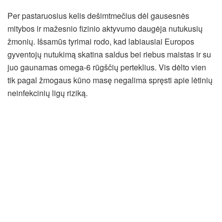
Per pastaruosius kelis dešimtmečius dėl gausesnės
mitybos ir mažesnio fizinio aktyvumo daugėja nutukusių
žmonių. Išsamūs tyrimai rodo, kad labiausiai Europos
gyventojų nutukimą skatina saldus bei riebus maistas ir su
juo gaunamas omega-6 rūgščių perteklius. Vis dėlto vien
tik pagal žmogaus kūno masę negalima spręsti apie lėtinių
neinfekcinių ligų riziką.