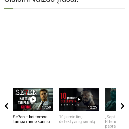
17:50
12:25
Se7en – kai tamsa
10 įsimintinų
„Septynių Ka
tampa meno kūriniu
detektyvinių serialų
Riteris" – kai
paprastumas