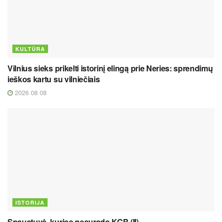
KULTŪRA
Vilnius sieks prikelti istorinį elingą prie Neries: sprendimų
ieškos kartu su vilniečiais
2026 08 08
ISTORIJA
Spaustuvė, kurios nesurado KGB (II)