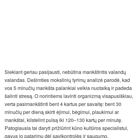
Siekiant geriau pasijausti, nebūtina mankštintis valandų
valandas. Dešimties mokslinių tyrimų analizė parodė, kad
vos 5 minučių mankšta palankiai veikia nuotaiką ir padeda
šalinti stresą. O norintiems lavinti organizmą visapusiškiau,
verta pasimankštinti bent 4 kartus per savaitę: bent 30
minučių per dieną skirti ėjimui, bėgimui, plaukimui ar
mankštai, kilstelint pulsą iki 120–130 kartų per minutę.
Patogiausia tai daryti prižiūrint kūno kultūros specialistui,
gavus jo patarimų dėl savikontrolės ir saugumo.