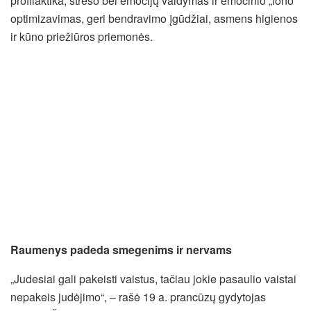
profilaktika, streso bei emocijų valdymas ir emocinio „fono“
optimizavimas, geri bendravimo įgūdžiai, asmens higienos
ir kūno priežiūros priemonės.
Raumenys padeda smegenims ir nervams
„Judesiai gali pakeisti vaistus, tačiau jokie pasaulio vaistai
nepakeis judėjimo“, – rašė 19 a. prancūzų gydytojas