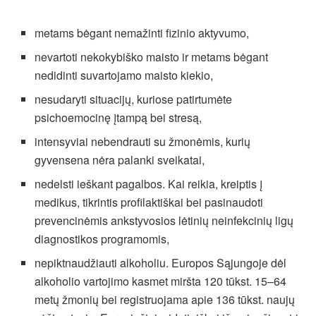
metams bėgant nemažinti fizinio aktyvumo,
nevartoti nekokybiško maisto ir metams bėgant
nedidinti suvartojamo maisto kiekio,
nesudaryti situacijų, kuriose patirtumėte
psichoemocinę įtampą bei stresą,
intensyviai nebendrauti su žmonėmis, kurių
gyvensena nėra palanki sveikatai,
nedelsti ieškant pagalbos. Kai reikia, kreiptis į
medikus, tikrintis profilaktiškai bei pasinaudoti
prevencinėmis ankstyvosios lėtinių neinfekcinių ligų
diagnostikos programomis,
nepiktnaudžiauti alkoholiu. Europos Sąjungoje dėl
alkoholio vartojimo kasmet miršta 120 tūkst. 15–64
metų žmonių bei registruojama apie 136 tūkst. naujų