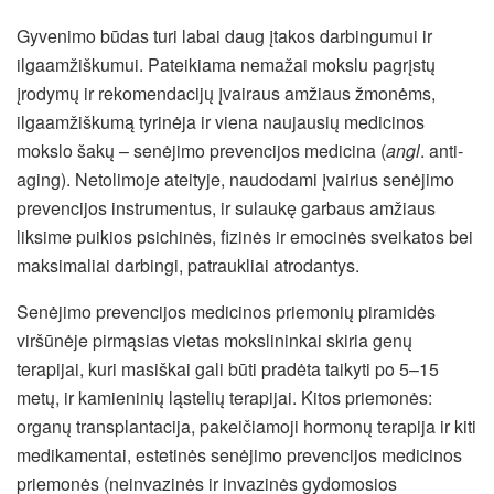
Gyvenimo būdas turi labai daug įtakos darbingumui ir
ilgaamžiškumui. Pateikiama nemažai mokslu pagrįstų
įrodymų ir rekomendacijų įvairaus amžiaus žmonėms,
ilgaamžiškumą tyrinėja ir viena naujausių medicinos
mokslo šakų – senėjimo prevencijos medicina (
angl
. anti-
aging). Netolimoje ateityje, naudodami įvairius senėjimo
prevencijos instrumentus, ir sulaukę garbaus amžiaus
liksime puikios psichinės, fizinės ir emocinės sveikatos bei
maksimaliai darbingi, patraukliai atrodantys.
Senėjimo prevencijos medicinos priemonių piramidės
viršūnėje pirmąsias vietas mokslininkai skiria genų
terapijai, kuri masiškai gali būti pradėta taikyti po 5–15
metų, ir kamieninių ląstelių terapijai. Kitos priemonės:
organų transplantacija, pakeičiamoji hormonų terapija ir kiti
medikamentai, estetinės senėjimo prevencijos medicinos
priemonės (neinvazinės ir invazinės gydomosios