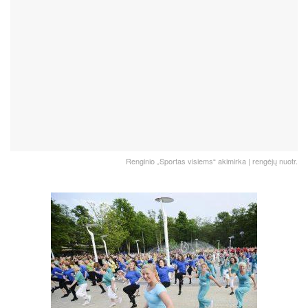
Renginio „Sportas visiems“ akimirka | rengėjų nuotr.