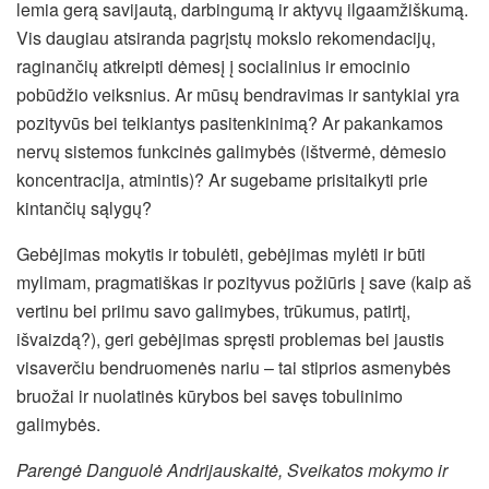
lemia gerą savijautą, darbingumą ir aktyvų ilgaamžiškumą.
Vis daugiau atsiranda pagrįstų mokslo rekomendacijų,
raginančių atkreipti dėmesį į socialinius ir emocinio
pobūdžio veiksnius. Ar mūsų bendravimas ir santykiai yra
pozityvūs bei teikiantys pasitenkinimą? Ar pakankamos
nervų sistemos funkcinės galimybės (ištvermė, dėmesio
koncentracija, atmintis)? Ar sugebame prisitaikyti prie
kintančių sąlygų?
Gebėjimas mokytis ir tobulėti, gebėjimas mylėti ir būti
mylimam, pragmatiškas ir pozityvus požiūris į save (kaip aš
vertinu bei priimu savo galimybes, trūkumus, patirtį,
išvaizdą?), geri gebėjimas spręsti problemas bei jaustis
visaverčiu bendruomenės nariu – tai stiprios asmenybės
bruožai ir nuolatinės kūrybos bei savęs tobulinimo
galimybės.
Parengė Danguolė Andrijauskaitė, Sveikatos mokymo ir