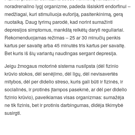
noradrenalino lygį organizme, padeda išsiskirti endorfinui –
medžiagai, kuri stimuliuoja euforiją, pasitenkinimą, gerą
nuotaiką. Daug tyrimų parodė, kad norint sumažinti
depresijos simptomus, mankštą reikėtų daryti reguliariai.
Rekomenduojamas režimas – 25 ar 30 minučių penkis
kartus per savaitę arba 45 minutės tris kartus per savaitę.
Bet kuris iš šių variantų naudingas sergant depresija.
Jeigu žmogaus motorinė sistema nusilpsta (dėl fizinio
krūvio stokos, dėl senėjimo, dėl ligų, dėl nevisavertės
mitybos, dėl per didelio streso, kuris gali būti ir fizinės, ir
socialinės, ir protinės įtampos pasekmė, ar dėl per didelio
fizinio krūvio), paveikiamas visas organizmas: sumažėja
ne tik fizinis, bet ir protinis darbingumas, didėja tikimybė
susirgti.