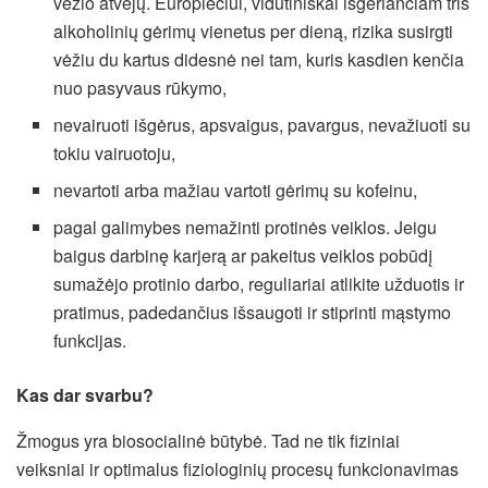
vėžio atvejų. Europiečiui, vidutiniškai išgeriančiam tris
alkoholinių gėrimų vienetus per dieną, rizika susirgti
vėžiu du kartus didesnė nei tam, kuris kasdien kenčia
nuo pasyvaus rūkymo,
nevairuoti išgėrus, apsvaigus, pavargus, nevažiuoti su
tokiu vairuotoju,
nevartoti arba mažiau vartoti gėrimų su kofeinu,
pagal galimybes nemažinti protinės veiklos. Jeigu
baigus darbinę karjerą ar pakeitus veiklos pobūdį
sumažėjo protinio darbo, reguliariai atlikite užduotis ir
pratimus, padedančius išsaugoti ir stiprinti mąstymo
funkcijas.
Kas dar svarbu?
Žmogus yra biosocialinė būtybė. Tad ne tik fiziniai
veiksniai ir optimalus fiziologinių procesų funkcionavimas