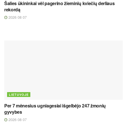
Šalies ūkininkai vėl pagerino žieminių kviečių derliaus
rekordą
2026 08 07
LIETUVOJE
Per 7 mėnesius ugniagesiai išgelbėjo 247 žmonių
gyvybes
2026 08 07