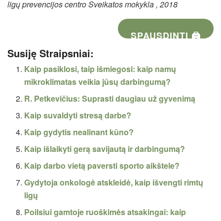
ligų prevencijos centro Sveikatos mokykla , 2018
SPAUSDINTI 🖨
Susiję Straipsniai:
Kaip pasiklosi, taip išmiegosi: kaip namų
mikroklimatas veikia jūsų darbingumą?
R. Petkevičius: Suprasti daugiau už gyvenimą
Kaip suvaldyti stresą darbe?
Kaip gydytis nealinant kūno?
Kaip išlaikyti gerą savijautą ir darbingumą?
Kaip darbo vietą paversti sporto aikštele?
Gydytoja onkologė atskleidė, kaip išvengti rimtų
ligų
Poilsiui gamtoje ruoškimės atsakingai: kaip