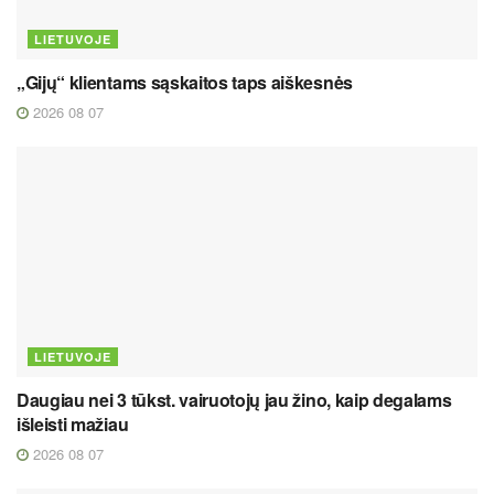
LIETUVOJE
„Gijų“ klientams sąskaitos taps aiškesnės
2026 08 07
LIETUVOJE
Daugiau nei 3 tūkst. vairuotojų jau žino, kaip degalams
išleisti mažiau
2026 08 07