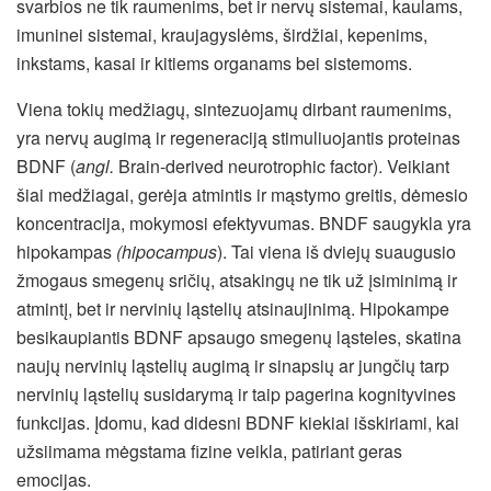
svarbios ne tik raumenims, bet ir nervų sistemai, kaulams,
imuninei sistemai, kraujagyslėms, širdžiai, kepenims,
inkstams, kasai ir kitiems organams bei sistemoms.
Viena tokių medžiagų, sintezuojamų dirbant raumenims,
yra nervų augimą ir regeneraciją stimuliuojantis proteinas
BDNF (
angl.
Brain-derived neurotrophic factor). Veikiant
šiai medžiagai, gerėja atmintis ir mąstymo greitis, dėmesio
koncentracija, mokymosi efektyvumas. BNDF saugykla yra
hipokampas
(hipocampus
). Tai viena iš dviejų suaugusio
žmogaus smegenų sričių, atsakingų ne tik už įsiminimą ir
atmintį, bet ir nervinių ląstelių atsinaujinimą. Hipokampe
besikaupiantis BDNF apsaugo smegenų ląsteles, skatina
naujų nervinių ląstelių augimą ir sinapsių ar jungčių tarp
nervinių ląstelių susidarymą ir taip pagerina kognityvines
funkcijas. Įdomu, kad didesni BDNF kiekiai išskiriami, kai
užsiimama mėgstama fizine veikla, patiriant geras
emocijas.