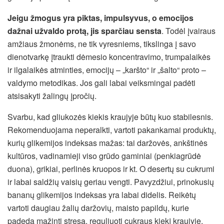
Jeigu žmogus yra piktas, impulsyvus, o emocijos
dažnai užvaldo protą, jis sparčiau sensta
. Todėl įvairaus
amžiaus žmonėms, ne tik vyresniems, tikslinga į savo
dienotvarkę įtraukti dėmesio koncentravimo, trumpalaikės
ir ilgalaikės atminties, emocijų – „karšto“ ir „šalto“ proto –
valdymo metodikas. Jos gali labai veiksmingai padėti
atsisakyti žalingų įpročių.
Svarbu, kad gliukozės kiekis kraujyje būtų kuo stabilesnis.
Rekomenduojama neperalkti, vartoti pakankamai produktų,
kurių glikemijos indeksas mažas: tai daržovės, ankštinės
kultūros, vadinamieji viso grūdo gaminiai (penkiagrūdė
duona), grikiai, perlinės kruopos ir kt. O desertų su cukrumi
ir labai saldžių vaisių geriau vengti. Pavyzdžiui, prinokusių
bananų glikemijos indeksas yra labai didelis. Reikėtų
vartoti daugiau žalių daržovių, maisto papildų, kurie
padeda mažinti stresą, reguliuoti cukraus kiekį kraujyje,