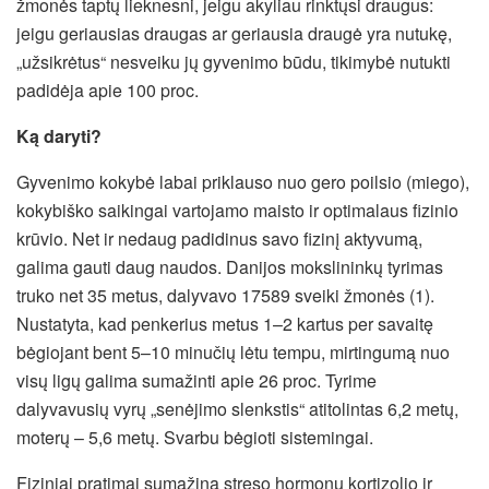
žmonės taptų lieknesni, jeigu akyliau rinktųsi draugus:
jeigu geriausias draugas ar geriausia draugė yra nutukę,
„užsikrėtus“ nesveiku jų gyvenimo būdu, tikimybė nutukti
padidėja apie 100 proc.
Ką daryti?
Gyvenimo kokybė labai priklauso nuo gero poilsio (miego),
kokybiško saikingai vartojamo maisto ir optimalaus fizinio
krūvio. Net ir nedaug padidinus savo fizinį aktyvumą,
galima gauti daug naudos. Danijos mokslininkų tyrimas
truko net 35 metus, dalyvavo 17589 sveiki žmonės (1).
Nustatyta, kad penkerius metus 1–2 kartus per savaitę
bėgiojant bent 5–10 minučių lėtu tempu, mirtingumą nuo
visų ligų galima sumažinti apie 26 proc. Tyrime
dalyvavusių vyrų „senėjimo slenkstis“ atitolintas 6,2 metų,
moterų – 5,6 metų. Svarbu bėgioti sistemingai.
Fiziniai pratimai sumažina streso hormonų kortizolio ir