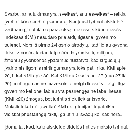
Svarbu, ar nutukimas yra „sveikas“, ar „nesveikas“ – reikia
įvertinti kūno audinių sandarą. Naujausi tyrimai atskleidė
vadinamąjį nutukimo paradoksą: mažesnis kūno masės
indeksas (KMI) nesudaro prielaidų ilgesnei gyvenimo
trukmei. Nors iš pirmo žvilgsnio atrodytų, kad ilgiau gyvena
liekni žmonės, tačiau taip nėra. Ištyrus kelių milijonų
žmonių gyvensenos ypatumus nustatyta, kad sirgusiųjų
įvairiomis ligomis mirtingumas yra toks pat, ir kai KMI apie
20, ir kai KMI apie 30. Kai KMI mažesnis nei 27 (nuo 27 iki
20), mirtingumas ne mažesnis, o netgi didesnis. Taigi, ilgai
gyvenimo kelionei labiau yra pasirengęs ne labai liesas
(KMI <20) žmogus, bet turintis šiek tiek antsvorio.
Mokslininkai dėl „sveiko“ KMI dar ginčijasi ir pateikia
visiškai prieštaringų faktų, galutinių išvadų kol kas nėra..
Įdomu tai, kad, kaip atskleidė didelės imties mokslo tyrimai,