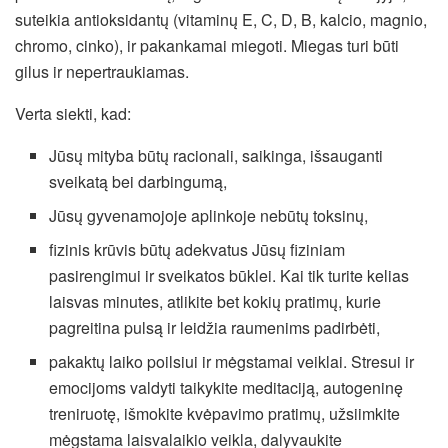
suteikia antioksidantų (vitaminų E, C, D, B, kalcio, magnio,
chromo, cinko), ir pakankamai miegoti. Miegas turi būti
gilus ir nepertraukiamas.
Verta siekti, kad:
Jūsų mityba būtų racionali, saikinga, išsauganti
sveikatą bei darbingumą,
Jūsų gyvenamojoje aplinkoje nebūtų toksinų,
fizinis krūvis būtų adekvatus Jūsų fiziniam
pasirengimui ir sveikatos būklei. Kai tik turite kelias
laisvas minutes, atlikite bet kokių pratimų, kurie
pagreitina pulsą ir leidžia raumenims padirbėti,
pakaktų laiko poilsiui ir mėgstamai veiklai. Stresui ir
emocijoms valdyti taikykite meditaciją, autogeninę
treniruotę, išmokite kvėpavimo pratimų, užsiimkite
mėgstama laisvalaikio veikla, dalyvaukite