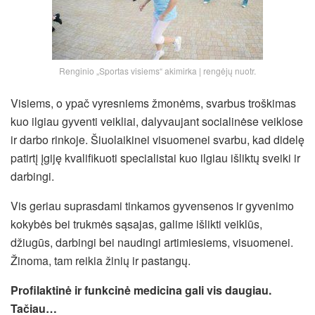
Renginio „Sportas visiems“ akimirka | rengėjų nuotr.
Visiems, o ypač vyresniems žmonėms, svarbus troškimas
kuo ilgiau gyventi veikliai, dalyvaujant socialinėse veiklose
ir darbo rinkoje. Šiuolaikinei visuomenei svarbu, kad didelę
patirtį įgiję kvalifikuoti specialistai kuo ilgiau išliktų sveiki ir
darbingi.
Vis geriau suprasdami tinkamos gyvensenos ir gyvenimo
kokybės bei trukmės sąsajas, galime išlikti veiklūs,
džiugūs, darbingi bei naudingi artimiesiems, visuomenei.
Žinoma, tam reikia žinių ir pastangų.
Profilaktinė ir funkcinė medicina gali vis daugiau.
Tačiau…