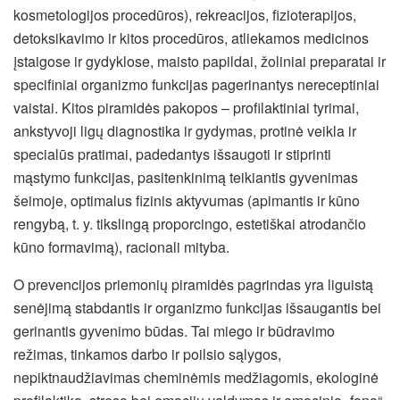
kosmetologijos procedūros), rekreacijos, fizioterapijos,
detoksikavimo ir kitos procedūros, atliekamos medicinos
įstaigose ir gydyklose, maisto papildai, žoliniai preparatai ir
specifiniai organizmo funkcijas pagerinantys nereceptiniai
vaistai. Kitos piramidės pakopos – profilaktiniai tyrimai,
ankstyvoji ligų diagnostika ir gydymas, protinė veikla ir
specialūs pratimai, padedantys išsaugoti ir stiprinti
mąstymo funkcijas, pasitenkinimą teikiantis gyvenimas
šeimoje, optimalus fizinis aktyvumas (apimantis ir kūno
rengybą, t. y. tikslingą proporcingo, estetiškai atrodančio
kūno formavimą), racionali mityba.
O prevencijos priemonių piramidės pagrindas yra liguistą
senėjimą stabdantis ir organizmo funkcijas išsaugantis bei
gerinantis gyvenimo būdas. Tai miego ir būdravimo
režimas, tinkamos darbo ir poilsio sąlygos,
nepiktnaudžiavimas cheminėmis medžiagomis, ekologinė