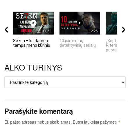
17:50
12:25
Se7en – kai tamsa
10 įsimintinų
„Septynių Ka
tampa meno kūriniu
detektyvinių serialų
Riteris" – kai
paprastumas
ALKO TURINYS
ALKO
TURINYS
Parašykite komentarą
El. pašto adresas nebus skelbiamas.
Būtini laukeliai pažymėti
*