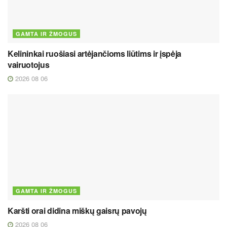
GAMTA IR ŽMOGUS
Kelininkai ruošiasi artėjančioms liūtims ir įspėja
vairuotojus
2026 08 06
GAMTA IR ŽMOGUS
Karšti orai didina miškų gaisrų pavojų
2026 08 06