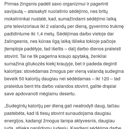
Pirmas žingsnis padėti savo organizmui ir pagerinti
savijautą – atsisakyti nuolatinio sėdėjimo, nes britų
mokslininkai nustatė, kad, sumažindami sėdėjimo laiką
prie televizoriaus iki 2 valandų per dieną, gyvenimo trukmę
padidintume iki 1,4 metų. Sėdėjimas darbo vietoje dar
žalingesnis, nes kūnas ilgą laiką išlieka tokioje pačioje
įtemptoje padėtyje, tad išeitis – dalį darbo dienos praleisti
stovint. Tai ne tik pagerina kraujo apytaką, ženkliai
sumažina gliukozės kiekį kraujyje, bet ir padeda deginti
kalorijas: stovėdamas žmogus per vieną valandą sudegina
beveik 50 kalorijų daugiau nei sėdėdamas – iki 120 – tad
praleidus bent tris darbo valandos stovint, galite drąsiai
save apdovanoti mėgiamu desertu.
„Sudegintų kalorijų per dieną gali neatrodyti daug, tačiau
pastebėta, kad iš tiesų stovint sunaudojama daugiau
energijos, kadangi žmogus tampa aktyvesnis, daugiau
juda, atlieka papildomų judesių. Kasdienį sėdėjimą darbe