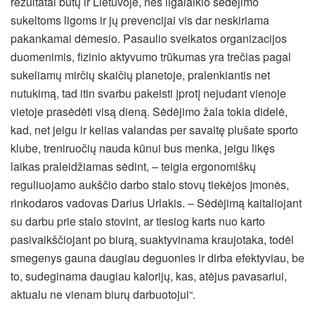
rezultatai būtų ir Lietuvoje, nes ilgalaikio sėdėjimo
sukeltoms ligoms ir jų prevencijai vis dar neskiriama
pakankamai dėmesio. Pasaulio sveikatos organizacijos
duomenimis, fizinio aktyvumo trūkumas yra trečias pagal
sukeliamų mirčių skaičių planetoje, pralenkiantis net
nutukimą, tad itin svarbu pakeisti įprotį nejudant vienoje
vietoje prasėdėti visą dieną. Sėdėjimo žala tokia didelė,
kad, net jeigu ir kelias valandas per savaitę plušate sporto
klube, treniruočių nauda kūnui bus menka, jeigu likęs
laikas praleidžiamas sėdint, – teigia ergonomiškų
reguliuojamo aukščio darbo stalo stovų tiekėjos įmonės,
rinkodaros vadovas Darius Urlakis. – Sėdėjimą kaitaliojant
su darbu prie stalo stovint, ar tiesiog karts nuo karto
pasivaikščiojant po biurą, suaktyvinama kraujotaka, todėl
smegenys gauna daugiau deguonies ir dirba efektyviau, be
to, sudeginama daugiau kalorijų, kas, atėjus pavasariui,
aktualu ne vienam biurų darbuotojui“.