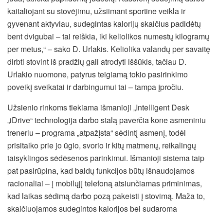
kaitaliojant su stovėjimu, užsiimant sportine veikla ir
gyvenant aktyviau, sudegintas kalorijų skaičius padidėtų
bent dvigubai – tai reiškia, iki keliolikos numestų kilogramų
per metus,“ – sako D. Urlakis. Keliolika valandų per savaitę
dirbti stovint iš pradžių gali atrodyti iššūkis, tačiau D.
Urlakio nuomone, patyrus teigiamą tokio pasirinkimo
poveikį sveikatai ir darbingumui tai – tampa įpročiu.
Užsienio rinkoms tiekiama išmanioji „Intelligent Desk
„iDrive“ technologija darbo stalą paverčia kone asmeniniu
treneriu – programa „atpažįsta“ sėdintį asmenį, todėl
prisitaiko prie jo ūgio, svorio ir kitų matmenų, reikalingų
taisyklingos sėdėsenos parinkimui. Išmanioji sistema taip
pat pasirūpina, kad baldų funkcijos būtų išnaudojamos
racionaliai – į mobilųjį telefoną atsiunčiamas priminimas,
kad laikas sėdimą darbo pozą pakeisti į stovimą. Maža to,
skaičiuojamos sudegintos kalorijos bei sudaroma