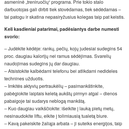
asmeninė „treniruočių“ programa. Prie tokio stalo
darbuotojas gali dirbti tiek stovėdamas, tiek sėdėdamas –
tai patogu ir skatina nepasiryžusius kolegas taip pat keistis.
Keli kasdieniai patarimai, padėsiantys darbe numesti
svorio:
– Judėkite kėdėje: rankų, pečių, kojų judesiai sudegins 54
proc. daugiau kalorijų nei ramus sėdėjimas. Svarelių
naudojimas sudegins jų dar daugiau.
– Atsistokite kalbėdami telefonu bei atlikdami nedideles
technines užduotis.
– Imkitės aktyvių pertraukėlių – pasimankštinkite,
pabėgiokite laiptais keletą aukštų pirmyn atgal – dienos
pabaigoje tai sudarys neblogą mankštą.
– Kuo daugiau vaikščiokite: išeikite į lauką pietų metų,
nesinaudokite liftu, eikite į tolimiausią tualetą biure.
– Kavą pakeiskite žaliąja arbata – ji suteiks energijos, taip