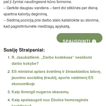
pat ji žymiai naudingesnė kūno formoms.
– Gerkite daugiau vandens – bent dvi stiklinės per dieną
spartina kalorijų deginimą.
– Sėdimą poziciją prie darbo stalo kaitaliokite su stovima,
kad pagreitintumėte medžiagų apykaitą.
SPAUSDINTI 🖨
Susiję Straipsniai:
R. Jasukaitienė. „Darbo kodeksas“ nesidomi
darbo kokybe?
ES ministrai aptars švietimą ir žiniasklaidos laisvę,
jaunimo socialinę įtrauktį, sporto vaidmenį ES
ekonomikoje
Kaip išvengti nugaros skausmų
Kaip apsisaugoti nuo Ebolos hemoraginės
karštligės?