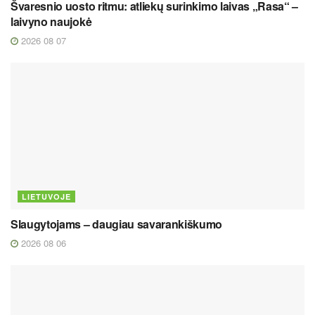
Švaresnio uosto ritmu: atliekų surinkimo laivas „Rasa“ –
laivyno naujokė
2026 08 07
LIETUVOJE
Slaugytojams – daugiau savarankiškumo
2026 08 06