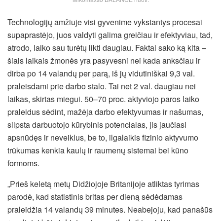
Technologijų amžiuje visi gyvenime vykstantys procesai
supaprastėjo, juos valdyti galima greičiau ir efektyviau, tad,
atrodo, laiko sau turėtų likti daugiau. Faktai sako ką kita –
šiais laikais žmonės yra pasyvesni nei kada anksčiau ir
dirba po 14 valandų per parą, iš jų vidutiniškai 9,3 val.
praleisdami prie darbo stalo. Tai net 2 val. daugiau nei
laikas, skirtas miegui. 50–70 proc. aktyviojo paros laiko
praleidus sėdint, mažėja darbo efektyvumas ir našumas,
silpsta darbuotojo kūrybinis potencialas, jis jaučiasi
apsnūdęs ir neveiklus, be to, ilgalaikis fizinio aktyvumo
trūkumas kenkia kaulų ir raumenų sistemai bei kūno
formoms.
„Prieš keletą metų Didžiojoje Britanijoje atliktas tyrimas
parodė, kad statistinis britas per dieną sėdėdamas
praleidžia 14 valandų 39 minutes. Neabejoju, kad panašūs