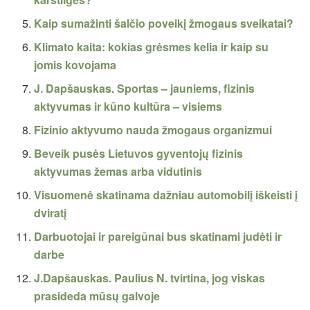
Kaip sumažinti šalčio poveikį žmogaus sveikatai?
Klimato kaita: kokias grėsmes kelia ir kaip su
jomis kovojama
J. Dapšauskas. Sportas – jauniems, fizinis
aktyvumas ir kūno kultūra – visiems
Fizinio aktyvumo nauda žmogaus organizmui
Beveik pusės Lietuvos gyventojų fizinis
aktyvumas žemas arba vidutinis
Visuomenė skatinama dažniau automobilį iškeisti į
dviratį
Darbuotojai ir pareigūnai bus skatinami judėti ir
darbe
J.Dapšauskas. Paulius N. tvirtina, jog viskas
prasideda mūsų galvoje