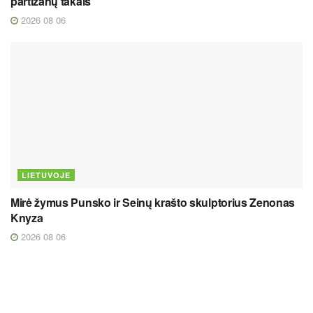
partizanų takais
2026 08 06
LIETUVOJE
Mirė žymus Punsko ir Seinų krašto skulptorius Zenonas
Knyza
2026 08 06