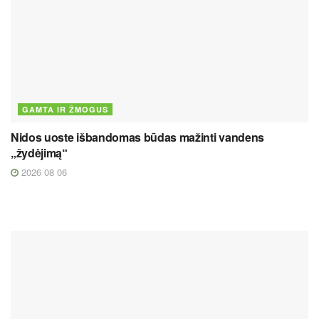
GAMTA IR ŽMOGUS
Nidos uoste išbandomas būdas mažinti vandens
„žydėjimą“
2026 08 06