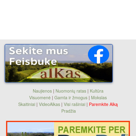
Naujienos
|
Nuomonių ratas
|
Kultūra
Visuomenė
|
Gamta ir žmogus
|
Mokslas
Skaitiniai
|
VideoAlkas
|
Visi rašiniai
|
Paremkite Alką
Pradžia