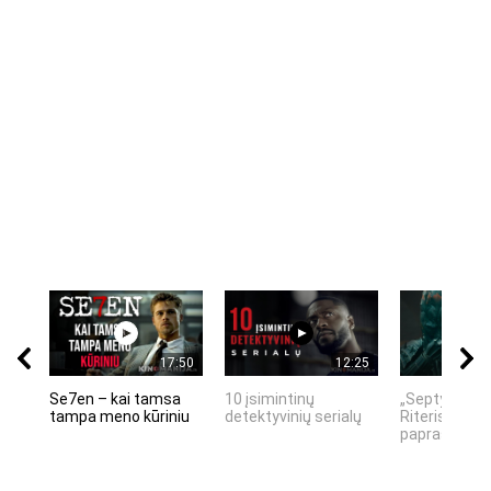
17:50
12:25
Se7en – kai tamsa
10 įsimintinų
„Septynių Ka
tampa meno kūriniu
detektyvinių serialų
Riteris" – kai
paprastumas