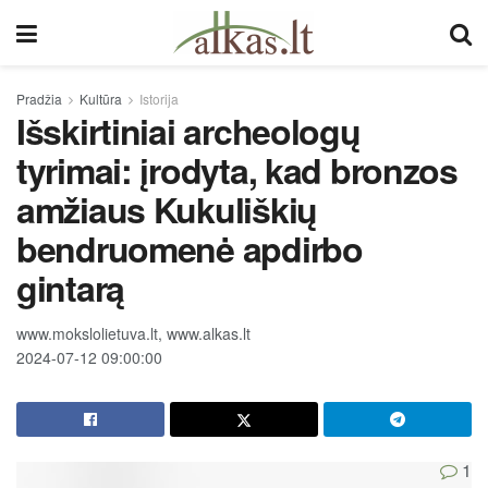
Pradžia
Kultūra
Istorija
Išskirtiniai archeologų
tyrimai: įrodyta, kad bronzos
amžiaus Kukuliškių
bendruomenė apdirbo
gintarą
www.mokslolietuva.lt, www.alkas.lt
2024-07-12 09:00:00
1