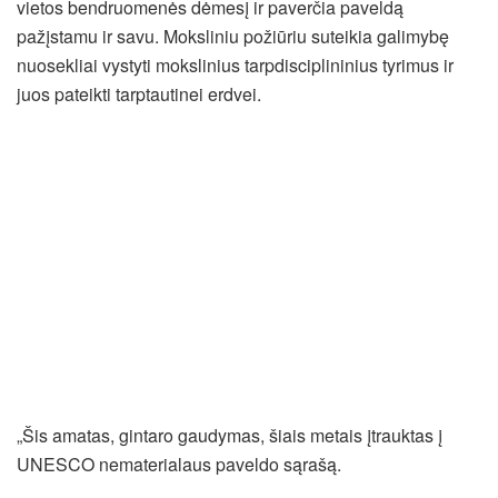
vietos bendruomenės dėmesį ir paverčia paveldą
pažįstamu ir savu. Moksliniu požiūriu suteikia galimybę
nuosekliai vystyti mokslinius tarpdisciplininius tyrimus ir
juos pateikti tarptautinei erdvei.
„Šis amatas, gintaro gaudymas, šiais metais įtrauktas į
UNESCO nematerialaus paveldo sąrašą.