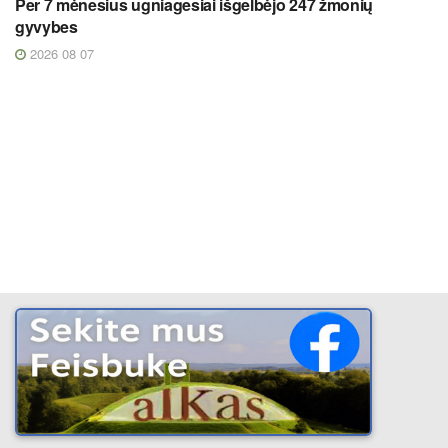
Per 7 mėnesius ugniagesiai išgelbėjo 247 žmonių
gyvybes
2026 08 07