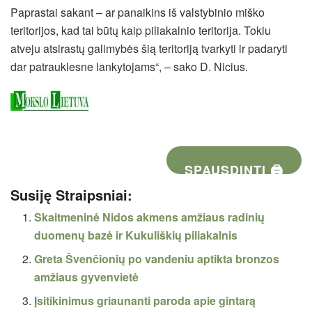
Paprastai sakant – ar panaikins iš valstybinio miško
teritorijos, kad tai būtų kaip piliakalnio teritorija. Tokiu
atveju atsirastų galimybės šią teritoriją tvarkyti ir padaryti
dar patrauklesne lankytojams“, – sako D. Nicius.
SPAUSDINTI 🖨
Susiję Straipsniai:
Skaitmeninė Nidos akmens amžiaus radinių
duomenų bazė ir Kukuliškių piliakalnis
Greta Švenčionių po vandeniu aptikta bronzos
amžiaus gyvenvietė
Įsitikinimus griaunanti paroda apie gintarą