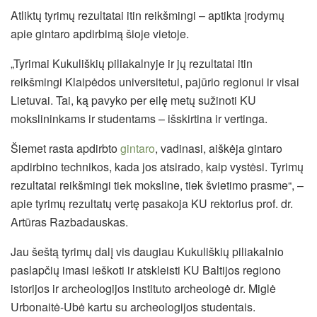
Atliktų tyrimų rezultatai itin reikšmingi – aptikta įrodymų
apie gintaro apdirbimą šioje vietoje.
„Tyrimai Kukuliškių piliakalnyje ir jų rezultatai itin
reikšmingi Klaipėdos universitetui, pajūrio regionui ir visai
Lietuvai. Tai, ką pavyko per eilę metų sužinoti KU
mokslininkams ir studentams – išskirtina ir vertinga.
Šiemet rasta apdirbto
gintaro
, vadinasi, aiškėja gintaro
apdirbino technikos, kada jos atsirado, kaip vystėsi. Tyrimų
rezultatai reikšmingi tiek moksline, tiek švietimo prasme“, –
apie tyrimų rezultatų vertę pasakoja KU rektorius prof. dr.
Artūras Razbadauskas.
Jau šeštą tyrimų dalį vis daugiau Kukuliškių piliakalnio
paslapčių imasi ieškoti ir atskleisti KU Baltijos regiono
istorijos ir archeologijos instituto archeologė dr. Miglė
Urbonaitė-Ubė kartu su archeologijos studentais.