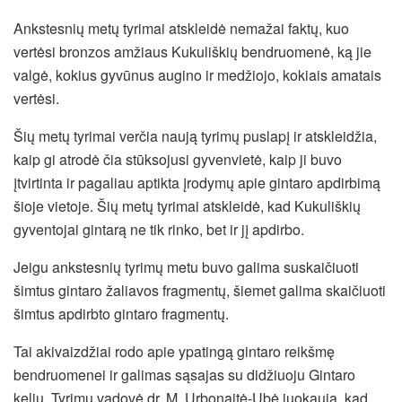
Ankstesnių metų tyrimai atskleidė nemažai faktų, kuo
vertėsi bronzos amžiaus Kukuliškių bendruomenė, ką jie
valgė, kokius gyvūnus augino ir medžiojo, kokiais amatais
vertėsi.
Šių metų tyrimai verčia naują tyrimų puslapį ir atskleidžia,
kaip gi atrodė čia stūksojusi gyvenvietė, kaip ji buvo
įtvirtinta ir pagaliau aptikta įrodymų apie gintaro apdirbimą
šioje vietoje. Šių metų tyrimai atskleidė, kad Kukuliškių
gyventojai gintarą ne tik rinko, bet ir jį apdirbo.
Jeigu ankstesnių tyrimų metu buvo galima suskaičiuoti
šimtus gintaro žaliavos fragmentų, šiemet galima skaičiuoti
šimtus apdirbto gintaro fragmentų.
Tai akivaizdžiai rodo apie ypatingą gintaro reikšmę
bendruomenei ir galimas sąsajas su didžiuoju Gintaro
keliu. Tyrimų vadovė dr. M. Urbonaitė-Ubė juokauja, kad