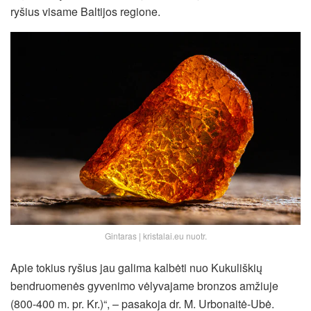
ryšius visame Baltijos regione.
Gintaras | kristalai.eu nuotr.
Apie tokius ryšius jau galima kalbėti nuo Kukuliškių
bendruomenės gyvenimo vėlyvajame bronzos amžiuje
(800-400 m. pr. Kr.)“, – pasakoja dr. M. Urbonaitė-Ubė.