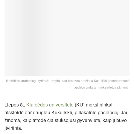
Išskirtiniai archeologų tyrimai: įrodyta, kad bronzos amžiaus Kukuliškių bendruomenė
apdirbo gintarą | mokslolietuva.lt nuotr.
Liepos 8.,
Klaipėdos universiteto
(KU) mokslininkai
atskleidė dar daugiau Kukuliškių piliakalnio paslapčių. Jau
žinoma, kaip atrodė čia stūksojusi gyvenvietė, kaip ji buvo
įtvirtinta.