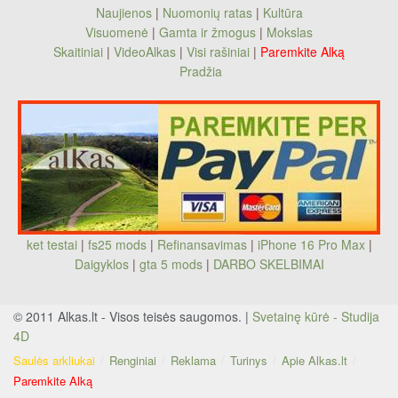
Naujienos
|
Nuomonių ratas
|
Kultūra
Visuomenė
|
Gamta ir žmogus
|
Mokslas
Skaitiniai
|
VideoAlkas
|
Visi rašiniai
|
Paremkite Alką
Pradžia
ket testai
|
fs25 mods
|
Refinansavimas
|
iPhone 16 Pro Max
|
Daigyklos
|
gta 5 mods
|
DARBO SKELBIMAI
© 2011 Alkas.lt - Visos teisės saugomos. |
Svetainę kūrė - Studija
4D
Saulės arkliukai
Renginiai
Reklama
Turinys
Apie Alkas.lt
Paremkite Alką