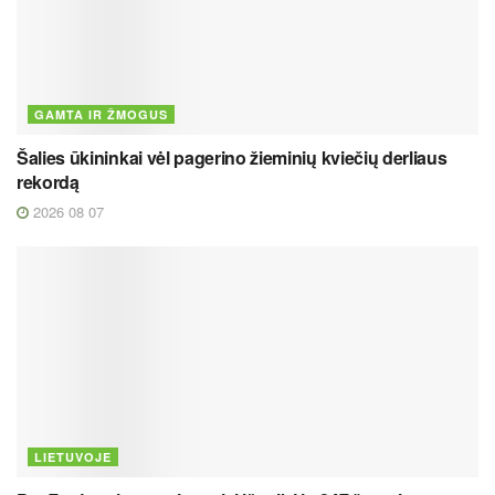
GAMTA IR ŽMOGUS
Šalies ūkininkai vėl pagerino žieminių kviečių derliaus
rekordą
2026 08 07
LIETUVOJE