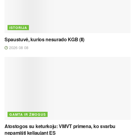
ISTORIJA
Spaustuvė, kurios nesurado KGB (II)
2026 08 08
GAMTA IR ŽMOGUS
Atostogos su keturkoju: VMVT primena, ko svarbu
nepamišti keliaujant ES