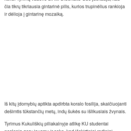
čia tikrų tikriausia gintarinė pilis, kurios trupinėlius rankioja
ir dėlioja į gintarinę mozaiką.
Iš kitų įdomybių aptikta apdirbta koralo fosilija, skaičiuojanti
dešimtis tūkstančių metų, indų šukės su išlikusiais žvynais.
Tyrimus Kukuliškių piliakalnyje atlikę KU studentai