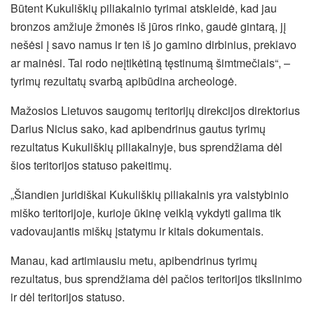
Būtent Kukuliškių piliakalnio tyrimai atskleidė, kad jau
bronzos amžiuje žmonės iš jūros rinko, gaudė gintarą, jį
nešėsi į savo namus ir ten iš jo gamino dirbinius, prekiavo
ar mainėsi. Tai rodo neįtikėtiną tęstinumą šimtmečiais“, –
tyrimų rezultatų svarbą apibūdina archeologė.
Mažosios Lietuvos saugomų teritorijų direkcijos direktorius
Darius Nicius sako, kad apibendrinus gautus tyrimų
rezultatus Kukuliškių piliakalnyje, bus sprendžiama dėl
šios teritorijos statuso pakeitimų.
„Šiandien juridiškai Kukuliškių piliakalnis yra valstybinio
miško teritorijoje, kurioje ūkinę veiklą vykdyti galima tik
vadovaujantis miškų įstatymu ir kitais dokumentais.
Manau, kad artimiausiu metu, apibendrinus tyrimų
rezultatus, bus sprendžiama dėl pačios teritorijos tikslinimo
ir dėl teritorijos statuso.