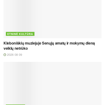
ETNINĖ KULTŪRA
Kleboniškių muziejuje Senųjų amatų ir mokymų dieną
veiklų netrūko
2026 08 09