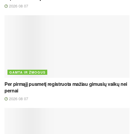
2026 08 07
GAMTA IR ŽMOGUS
Per pirmąjį pusmetį registruota mažiau gimusių vaikų nei
pernai
2026 08 07