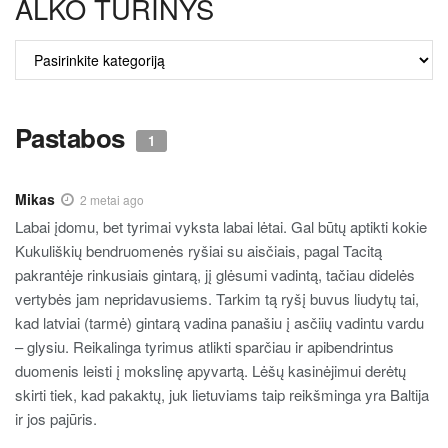
ALKO TURINYS
ALKO
TURINYS
Pastabos
1
Mikas
2 metai ago
Labai įdomu, bet tyrimai vyksta labai lėtai. Gal būtų aptikti kokie
Kukuliškių bendruomenės ryšiai su aisčiais, pagal Tacitą
pakrantėje rinkusiais gintarą, jį glėsumi vadintą, tačiau didelės
vertybės jam nepridavusiems. Tarkim tą ryšį buvus liudytų tai,
kad latviai (tarmė) gintarą vadina panašiu į asčiių vadintu vardu
– glysiu. Reikalinga tyrimus atlikti sparčiau ir apibendrintus
duomenis leisti į mokslinę apyvartą. Lėšų kasinėjimui derėtų
skirti tiek, kad pakaktų, juk lietuviams taip reikšminga yra Baltija
ir jos pajūris.