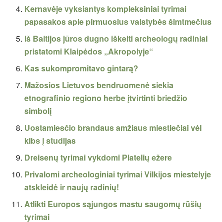
Kernavėje vyksiantys kompleksiniai tyrimai
papasakos apie pirmuosius valstybės šimtmečius
Iš Baltijos jūros dugno iškelti archeologų radiniai
pristatomi Klaipėdos „Akropolyje“
Kas sukompromitavo gintarą?
Mažosios Lietuvos bendruomenė siekia
etnografinio regiono herbe įtvirtinti briedžio
simbolį
Uostamiesčio brandaus amžiaus miestiečiai vėl
kibs į studijas
Dreisenų tyrimai vykdomi Platelių ežere
Privalomi archeologiniai tyrimai Vilkijos miestelyje
atskleidė ir naujų radinių!
Atlikti Europos sąjungos mastu saugomų rūšių
tyrimai