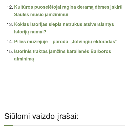
Kultūros puoselėtojai ragina deramą dėmesį skirti
Saulės mūšio įamžinimui
Kokias istorijas slepia netrukus atsiversiantys
Istorijų namai?
Pilies muziejuje – paroda „Jotvingių eldoradas“
Istorinis traktas įamžins karalienės Barboros
atminimą
Siūlomi vaizdo įrašai: