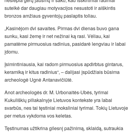
neslepia gerų jausmų ir sako, kad išskirtiniai radiniai
suteikė dar daugiau motyvacijos nesustoti ir aiškintis
bronzos amžiaus gyventojų paslaptis toliau.
„Kasinėjom dvi savaites. Pirmas dvi dienas buvo gana
sunku, kasi žemę ir net nežinai ką rasi. Vėliau, kai
pamatėme pirmuosius radinius, pasidarė lengviau ir labai
įdomu.
Įsimintiniausia, kai radom pirmuosius apdirbtus gintarus,
keramiką ir kitus radinius“, – dalijasi įspūdžiais būsima
archeologė Ugnė Antanavičiūtė.
Anot archeologės dr. M. Urbonaitės-Ubės, tyrimai
Kukuliškių piliakalnyje Lietuvos kontekste yra labai
svarbūs, nes tai tęstiniai moksliniai tyrimai. Tokių Lietuvoje
per metus vykdoma vos keletas.
Tęstinumas užtikrina gilesnį pažinimą, sklaidą, sutraukia