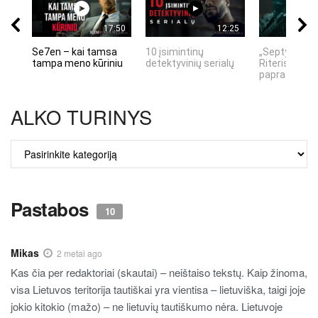
17:50
12:25
Se7en – kai tamsa
10 įsimintinų
„Septynių Ka
tampa meno kūriniu
detektyvinių serialų
Riteris" – kai
paprastumas
ALKO TURINYS
ALKO
TURINYS
Pastabos
10
Mikas
2 metai ago
Kas čia per redaktoriai (skautai) – neištaiso tekstų. Kaip žinoma,
visa Lietuvos teritorija tautiškai yra vientisa – lietuviška, taigi joje
jokio kitokio (mažo) – ne lietuvių tautiškumo nėra. Lietuvoje