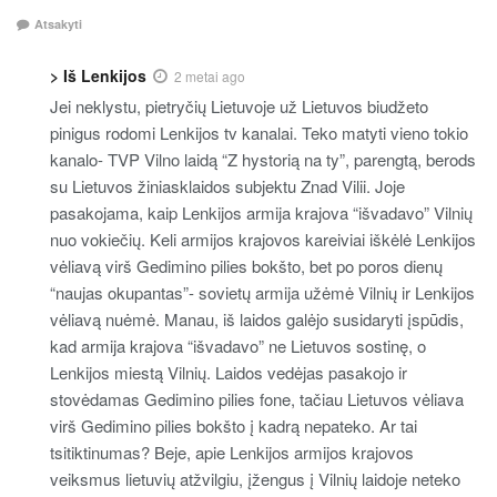
Atsakyti
> Iš Lenkijos
2 metai ago
Jei neklystu, pietryčių Lietuvoje už Lietuvos biudžeto
pinigus rodomi Lenkijos tv kanalai. Teko matyti vieno tokio
kanalo- TVP Vilno laidą “Z hystorią na ty”, parengtą, berods
su Lietuvos žiniasklaidos subjektu Znad Vilii. Joje
pasakojama, kaip Lenkijos armija krajova “išvadavo” Vilnių
nuo vokiečių. Keli armijos krajovos kareiviai iškėlė Lenkijos
vėliavą virš Gedimino pilies bokšto, bet po poros dienų
“naujas okupantas”- sovietų armija užėmė Vilnių ir Lenkijos
vėliavą nuėmė. Manau, iš laidos galėjo susidaryti įspūdis,
kad armija krajova “išvadavo” ne Lietuvos sostinę, o
Lenkijos miestą Vilnių. Laidos vedėjas pasakojo ir
stovėdamas Gedimino pilies fone, tačiau Lietuvos vėliava
virš Gedimino pilies bokšto į kadrą nepateko. Ar tai
tsitiktinumas? Beje, apie Lenkijos armijos krajovos
veiksmus lietuvių atžvilgiu, įžengus į Vilnių laidoje neteko