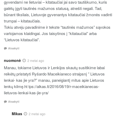
gyvendami ne lietuviai – kitataučiai jai savo tautiškumo, kuris
galėtų įgyti tautinės mažumos statusą, atnešti negali. Tad,
būnant tiksliais, Lietuvoje gyvenantys kitataučiai žmonės vadinti
trumpai – kitataučiais.
Tokiu atveju pavadinime ir tekste “tautinės mažumos” sąvokos
vartojamos klaidingai. Jos taisytinos į “kitataučiai” arba
“Lietuvos kitataučiai”.
Atsakyti
nuomonė
2 metai ago
Manau, tokiame Lietuvos ir Lenkijos skautų susitikime labai
reikėtų pristatyti Ryšardo Maceikianeco straipsnį ” Lietuvos
lenkai- kas jie yra?” manau, paneigiantį mitus apie Lietuvos
lenkų kilmę.ht tps://alkas.lt/2016/08/19/r-maceikianecas-
lietuvos-lenkai-kas-jie-yra/
Atsakyti
Mikas
2 metai ago