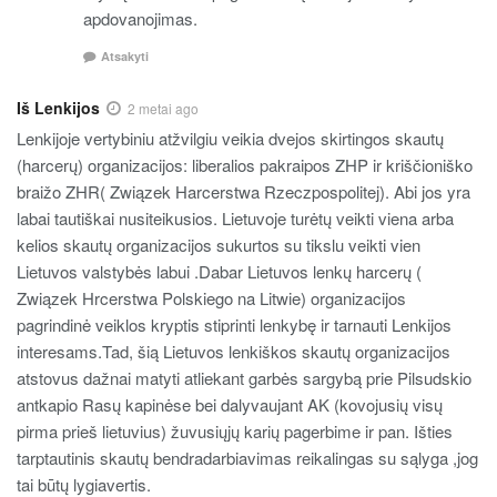
apdovanojimas.
Atsakyti
Iš Lenkijos
2 metai ago
Lenkijoje vertybiniu atžvilgiu veikia dvejos skirtingos skautų
(harcerų) organizacijos: liberalios pakraipos ZHP ir kriščioniško
braižo ZHR( Związek Harcerstwa Rzeczpospolitej). Abi jos yra
labai tautiškai nusiteikusios. Lietuvoje turėtų veikti viena arba
kelios skautų organizacijos sukurtos su tikslu veikti vien
Lietuvos valstybės labui .Dabar Lietuvos lenkų harcerų (
Związek Hrcerstwa Polskiego na Litwie) organizacijos
pagrindinė veiklos kryptis stiprinti lenkybę ir tarnauti Lenkijos
interesams.Tad, šią Lietuvos lenkiškos skautų organizacijos
atstovus dažnai matyti atliekant garbės sargybą prie Pilsudskio
antkapio Rasų kapinėse bei dalyvaujant AK (kovojusių visų
pirma prieš lietuvius) žuvusiųjų karių pagerbime ir pan. Išties
tarptautinis skautų bendradarbiavimas reikalingas su sąlyga ,jog
tai būtų lygiavertis.