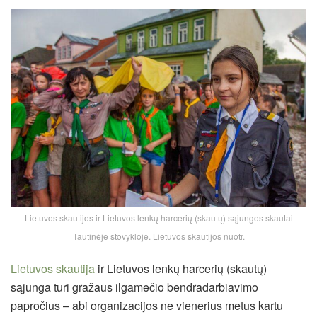
Lietuvos skautijos ir Lietuvos lenkų harcerių (skautų) sąjungos skautai
Tautinėje stovykloje. Lietuvos skautijos nuotr.
Lietuvos skautija
ir Lietuvos lenkų harcerių (skautų)
sąjunga turi gražaus ilgamečio bendradarbiavimo
papročius – abi organizacijos ne vienerius metus kartu