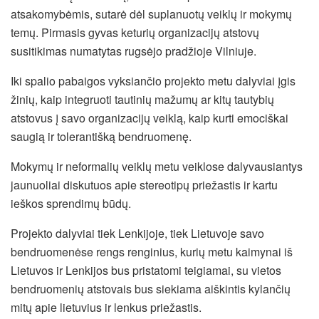
atsakomybėmis, sutarė dėl suplanuotų veiklų ir mokymų
temų. Pirmasis gyvas keturių organizacijų atstovų
susitikimas numatytas rugsėjo pradžioje Vilniuje.
Iki spalio pabaigos vyksiančio projekto metu dalyviai įgis
žinių, kaip integruoti tautinių mažumų ar kitų tautybių
atstovus į savo organizacijų veiklą, kaip kurti emociškai
saugią ir tolerantišką bendruomenę.
Mokymų ir neformalių veiklų metu veiklose dalyvausiantys
jaunuoliai diskutuos apie stereotipų priežastis ir kartu
ieškos sprendimų būdų.
Projekto dalyviai tiek Lenkijoje, tiek Lietuvoje savo
bendruomenėse rengs renginius, kurių metu kaimynai iš
Lietuvos ir Lenkijos bus pristatomi teigiamai, su vietos
bendruomenių atstovais bus siekiama aiškintis kylančių
mitų apie lietuvius ir lenkus priežastis.