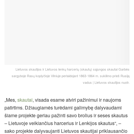
Lietuvos skautijos ir Lietuvos lenkų harcerių (skautų) sąjungos skautai Garbės
sargyboje Rasų koplyčioje Vilniuje perlaidojant 1863-1864 m. sukilimo prieš Rusiją
vadus | Lietuvos skautijos nuotr.
„Mes,
skautai
, visada esame atviri pažinimui ir naujoms
patirtims. Džiaugiamės turėdami galimybę dalyvaudami
šiame projekte geriau pažinti savo brolius ir seses skautus
– Lietuvoje veikiančius harcerius ir Lenkijos skautus“, –
sako projekte dalyvaujanti Lietuvos skautijai priklausančio