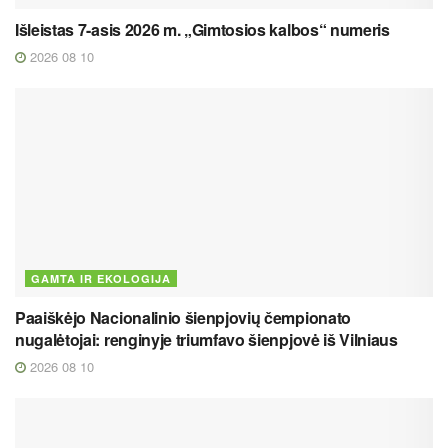
Išleistas 7-asis 2026 m. „Gimtosios kalbos“ numeris
2026 08 10
GAMTA IR EKOLOGIJA
Paaiškėjo Nacionalinio šienpjovių čempionato
nugalėtojai: renginyje triumfavo šienpjovė iš Vilniaus
2026 08 10