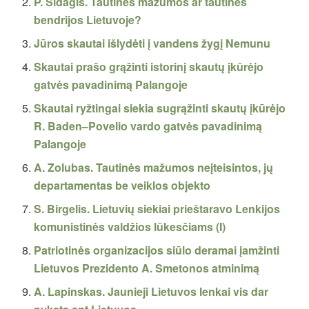
P. Šidagis. Tautinės mažumos ar tautinės
bendrijos Lietuvoje?
Jūros skautai išlydėti į vandens žygį Nemunu
Skautai prašo grąžinti istorinį skautų įkūrėjo
gatvės pavadinimą Palangoje
Skautai ryžtingai siekia sugrąžinti skautų įkūrėjo
R. Baden–Povelio vardo gatvės pavadinimą
Palangoje
A. Zolubas. Tautinės mažumos neįteisintos, jų
departamentas be veiklos objekto
S. Birgelis. Lietuvių siekiai prieštaravo Lenkijos
komunistinės valdžios lūkesčiams (I)
Patriotinės organizacijos siūlo deramai įamžinti
Lietuvos Prezidento A. Smetonos atminimą
A. Lapinskas. Jaunieji Lietuvos lenkai vis dar