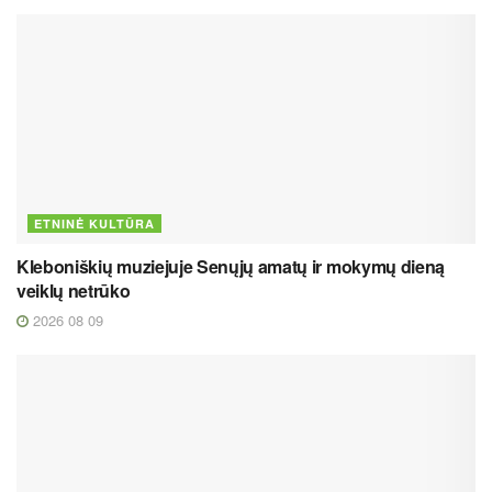
ETNINĖ KULTŪRA
Kleboniškių muziejuje Senųjų amatų ir mokymų dieną
veiklų netrūko
2026 08 09