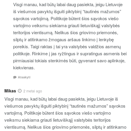
Visgi manau, kad būtų labai daug pasiekta, jeigu Lietuvoje
iš viešumos pavyktų išguiti piktybinį “tautinės mažumos”
sąvokos vartojimą. Politikoje būtent šios sąvokos viešo
vartojimo veiksmu siekiama griauti lietuviškąjį valstybės
teritorijos vientisumą. Nelikus šios griovimo priemonės,
silptų ir atitinkamo žmogaus aršaus linkimo į lenkybę
poreikis. Taigi raktas į tai yra valstybės valdžios asmenų
politikoje. Rinkime į jas ryžtingus ir supratingus asmenis bei
pirmiausiai tokiais stenkimės būti, gyvenant savo aplinkoje,
kiekvienas.
Atsakyti
Mikas
2 metai ago
Visgi manau, kad būtų labai daug pasiekta, jeigu Lietuvoje iš
viešumos pavyktų išguiti piktybinį “tautinės mažumos” sąvokos
vartojimą. Politikoje būtent šios sąvokos viešo vartojimo
veiksmu siekiama griauti lietuviškąjį valstybės teritorijos
vientisumą. Nelikus šios griovimo priemonės, silptų ir atitinkamo