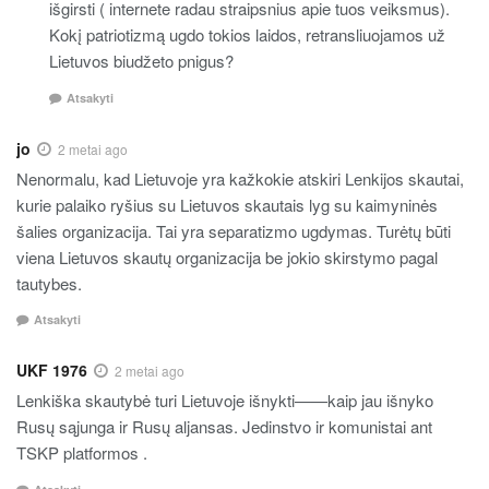
išgirsti ( internete radau straipsnius apie tuos veiksmus).
Kokį patriotizmą ugdo tokios laidos, retransliuojamos už
Lietuvos biudžeto pnigus?
Atsakyti
jo
2 metai ago
Nenormalu, kad Lietuvoje yra kažkokie atskiri Lenkijos skautai,
kurie palaiko ryšius su Lietuvos skautais lyg su kaimyninės
šalies organizacija. Tai yra separatizmo ugdymas. Turėtų būti
viena Lietuvos skautų organizacija be jokio skirstymo pagal
tautybes.
Atsakyti
UKF 1976
2 metai ago
Lenkiška skautybė turi Lietuvoje išnykti——kaip jau išnyko
Rusų sąjunga ir Rusų aljansas. Jedinstvo ir komunistai ant
TSKP platformos .