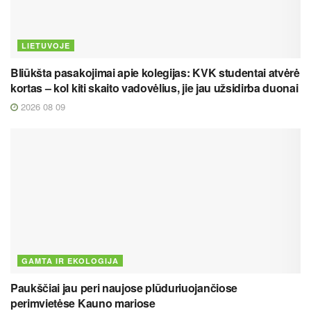
LIETUVOJE
Bliūkšta pasakojimai apie kolegijas: KVK studentai atvėrė
kortas – kol kiti skaito vadovėlius, jie jau užsidirba duonai
2026 08 09
GAMTA IR EKOLOGIJA
Paukščiai jau peri naujose plūduriuojančiose
perimvietėse Kauno mariose