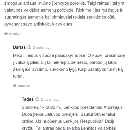
žmogaus aršaus linkimo į lenkybę poreikis. Taigi raktas į tai yra
valstybės valdžios asmenų politikoje. Rinkime į jas ryžtingus ir
supratingus asmenis bei pirmiausiai tokiais stenkimės būti,
gyvenant savo aplinkoje, kiekvienas.
Atsakyti
Bartas
2 metai ago
Mikai. Teisus visuose pasisakymuose. O kodėl, prasimušę
į valdžią piliečiai į tai nekreipia dėmesio, parodo jų labai
žemą išsilavinimo, suvokimo lygį. Kaip pasakyta; turim ką
turim.
Atsakyti
Tadas
2 metai ago
Šiandien, tik 2020 m., Lenkijos prezidentas Andrzejus
Duda įteikė Lietuvos premjerui Sauliui Skverneliui
ordino „Už nuopelnus Lenkijos Respublikai” Didiji
kryžių. Tai antras pagal svarbą Lenkijos valstybės