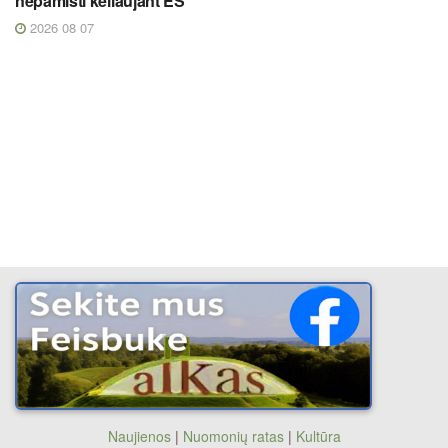
nepamišti keliaujant ES
2026 08 07
Naujienos
|
Nuomonių ratas
|
Kultūra