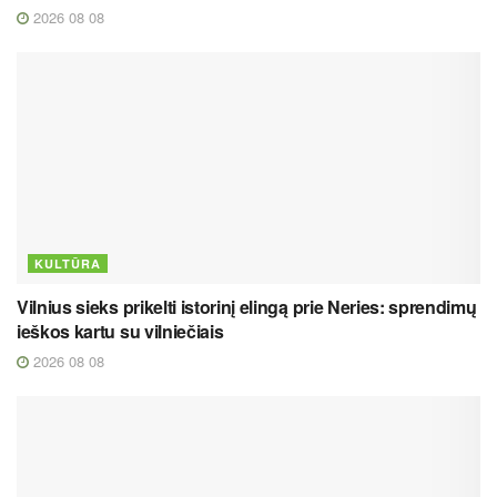
2026 08 08
KULTŪRA
Vilnius sieks prikelti istorinį elingą prie Neries: sprendimų
ieškos kartu su vilniečiais
2026 08 08