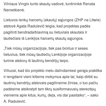
Vilniaus Vingio tunto skautų vadovė, tuntininkė Renata
Nemeikienė.
Lietuvos lenkų harcerių (skautų) sąjungos (ZHP na Litwie)
atstovė Agata Radulevič teigia, kad projektas padės
pagilinti bendradarbiavimą su lietuviais skautais ir
tautiečiais iš Lenkijos harcerių skautų sąjungos.
„Tiek mūsų organizacijoje, tiek pas brolius ir seses
lietuvius, tiek mūsų tautiečių Lenkijoje organizacijoje
turime atstovų iš tautinių bendrijų tarpo.
Viliuosi, kad šio projekto metu dalindamiesi gerąja praktika
ir rengdami vieni kitiems mokymus apie tai, kaip dirbti su
tautinių bendrijų atstovais pagilinsime žinias, o tuo pačiu
padėsime atsikratyti tam tikrų susiformavusių stereotipų
vieniems apie kitus, kurių, deja, vis dar pasitaiko“, – sako
A. Radulevič.