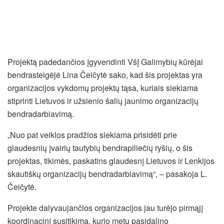
Projektą padedančios įgyvendinti VšĮ Galimybių kūrėjai
bendrasteigėjė Lina Čeičytė sako, kad šis projektas yra
organizacijos vykdomų projektų tąsa, kuriais siekiama
stiprinti Lietuvos ir užsienio šalių jaunimo organizacijų
bendradarbiavimą.
„Nuo pat veiklos pradžios siekiama prisidėti prie
glaudesnių įvairių tautybių bendrapiliečių ryšių, o šis
projektas, tikimės, paskatins glaudesnį Lietuvos ir Lenkijos
skautiškų organizacijų bendradarbiavimą“, – pasakoja L.
Čeičytė.
Projekte dalyvaujančios organizacijos jau turėjo pirmąjį
koordinacinį susitikimą, kurio metu pasidalino