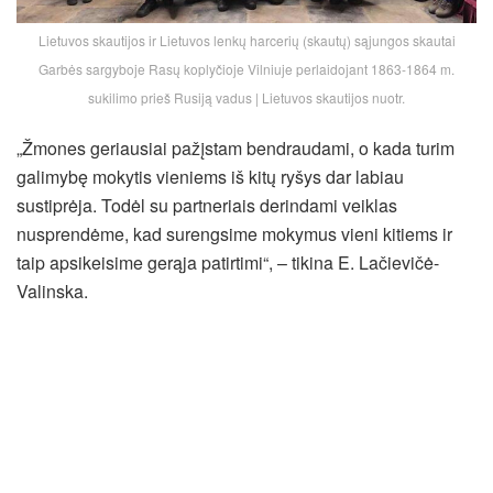
Lietuvos skautijos ir Lietuvos lenkų harcerių (skautų) sąjungos skautai
Garbės sargyboje Rasų koplyčioje Vilniuje perlaidojant 1863-1864 m.
sukilimo prieš Rusiją vadus | Lietuvos skautijos nuotr.
„Žmones geriausiai pažįstam bendraudami, o kada turim
galimybę mokytis vieniems iš kitų ryšys dar labiau
sustiprėja. Todėl su partneriais derindami veiklas
nusprendėme, kad surengsime mokymus vieni kitiems ir
taip apsikeisime gerąja patirtimi“, – tikina E. Lačievičė-
Valinska.