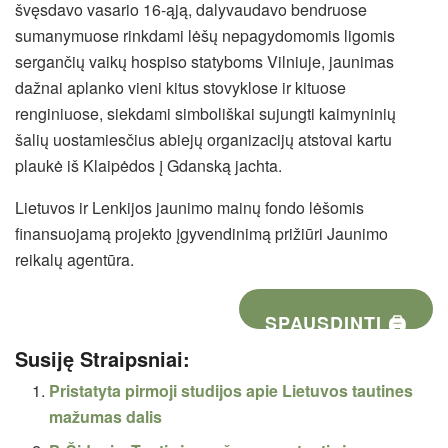
švęsdavo vasario 16-ąją, dalyvaudavo bendruose
sumanymuose rinkdami lėšų nepagydomomis ligomis
sergančių vaikų hospiso statyboms Vilniuje, jaunimas
dažnai aplanko vieni kitus stovyklose ir kituose
renginiuose, siekdami simboliškai sujungti kaimyninių
šalių uostamiesčius abiejų organizacijų atstovai kartu
plaukė iš Klaipėdos į Gdanską jachta.
Lietuvos ir Lenkijos jaunimo mainų fondo lėšomis
finansuojamą projekto įgyvendinimą prižiūri Jaunimo
reikalų agentūra.
SPAUSDINTI 🖨
Susiję Straipsniai:
Pristatyta pirmoji studijos apie Lietuvos tautines
mažumas dalis