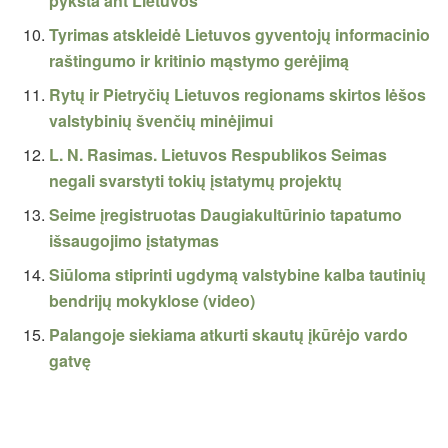
pyksta ant Lietuvos
Tyrimas atskleidė Lietuvos gyventojų informacinio
raštingumo ir kritinio mąstymo gerėjimą
Rytų ir Pietryčių Lietuvos regionams skirtos lėšos
valstybinių švenčių minėjimui
L. N. Rasimas. Lietuvos Respublikos Seimas
negali svarstyti tokių įstatymų projektų
Seime įregistruotas Daugiakultūrinio tapatumo
išsaugojimo įstatymas
Siūloma stiprinti ugdymą valstybine kalba tautinių
bendrijų mokyklose (video)
Palangoje siekiama atkurti skautų įkūrėjo vardo
gatvę