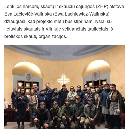
Lenkijos harcerių skautų ir skaučių sąjungos (ZHP) atstovė
Eva Lačievičė-Valinska (Ewa Lachiewicz-Walinska)
džiaugiasi, kad projekto metu bus stiprinami ryšiai su
lietuviais skautais ir Vilniuje veikiančiais tautiečiais iš
broliškos skautų organizacijos.