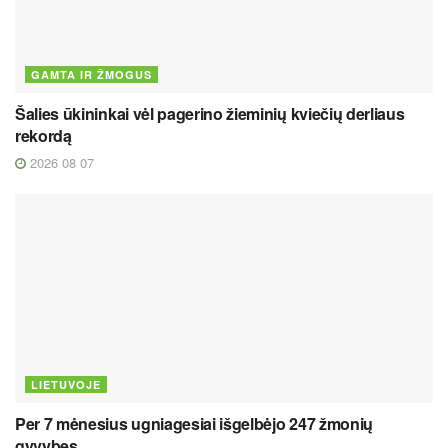
GAMTA IR ŽMOGUS
Šalies ūkininkai vėl pagerino žieminių kviečių derliaus
rekordą
2026 08 07
LIETUVOJE
Per 7 mėnesius ugniagesiai išgelbėjo 247 žmonių
gyvybes