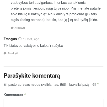
vadovybės turi savigarbos, ir lenkus su tokiomis
pretenzijomis tiesiog pasiųstų velniop. Prisimenate patarlę
apie kiaulę ir bažnyčią? Ne kiaulė yra problema (ji kitaip
elgtis tiesiog nemoka), bet tie, kas ją į tą bažnyčią įleido.
Atsakyti
Žmogus
12 metų ago
Tik Lietuvos valstybine kalba ir rašyba
Atsakyti
Parašykite komentarą
El. pašto adresas nebus skelbiamas.
Būtini laukeliai pažymėti
*
Komentaras
*