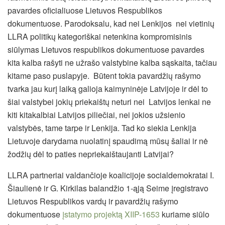
pavardes oficialiuose Lietuvos Respublikos
dokumentuose.
Parodoksalu, kad nei Lenkijos nei vietinių
LLRA politikų kategoriškai netenkina kompromisinis
siūlymas Lietuvos respublikos dokumentuose pavardes
kita kalba rašyti ne užrašo valstybine kalba sąskaita, tačiau
kitame paso puslapyje. Būtent tokia pavardžių rašymo
tvarka jau kurį laiką galioja kaimyninėje Latvijoje ir dėl to
šiai valstybei jokių priekaištų neturi nei Latvijos lenkai ne
kiti kitakalbiai Latvijos piliečiai, nei jokios užsienio
valstybės, tame tarpe ir Lenkija. Tad ko siekia Lenkija
Lietuvoje darydama nuolatinį spaudimą mūsų šaliai ir nė
žodžių dėl to paties nepriekaištaujanti Latvijai?
LLRA partneriai valdančioje koalicijoje socialdemokratai I.
Šiaulienė ir G. Kirkilas balandžio 1-ąją Seime įregistravo
Lietuvos Respublikos vardų ir pavardžių rašymo
dokumentuose
įstatymo projektą XIIP-1653
kuriame siūlo