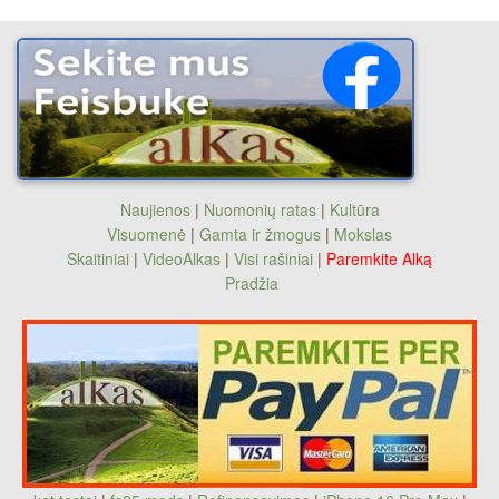
Naujienos
|
Nuomonių ratas
|
Kultūra
Visuomenė
|
Gamta ir žmogus
|
Mokslas
Skaitiniai
|
VideoAlkas
|
Visi rašiniai
|
Paremkite Alką
Pradžia