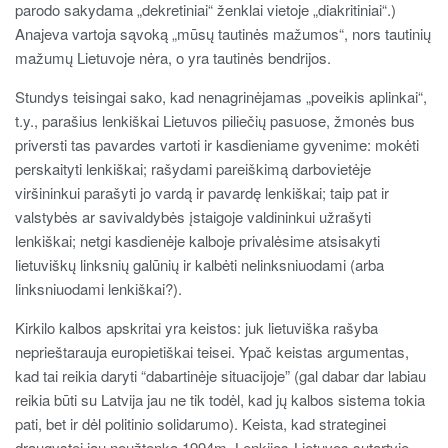
parodo sakydama „dekretiniai“ ženklai vietoje „diakritiniai“.)
Anajeva vartoja sąvoką „mūsų tautinės mažumos“, nors tautinių
mažumų Lietuvoje nėra, o yra tautinės bendrijos.
Stundys teisingai sako, kad nenagrinėjamas „poveikis aplinkai“,
t.y., parašius lenkiškai Lietuvos piliečių pasuose, žmonės bus
priversti tas pavardes vartoti ir kasdieniame gyvenime: mokėti
perskaityti lenkiškai; rašydami pareiškimą darbovietėje
viršininkui parašyti jo vardą ir pavardę lenkiškai; taip pat ir
valstybės ar savivaldybės įstaigoje valdininkui užrašyti
lenkiškai; netgi kasdienėje kalboje privalėsime atsisakyti
lietuviškų linksnių galūnių ir kalbėti nelinksniuodami (arba
linksniuodami lenkiškai?).
Kirkilo kalbos apskritai yra keistos: juk lietuviška rašyba
neprieštarauja europietiškai teisei. Ypač keistas argumentas,
kad tai reikia daryti “dabartinėje situacijoje” (gal dabar dar labiau
reikia būti su Latvija jau ne tik todėl, kad jų kalbos sistema tokia
pati, bet ir dėl politinio solidarumo). Keista, kad strateginei
draugystei jau neužtenka 1994m. Lenkijos-Lietuvos sutartyje