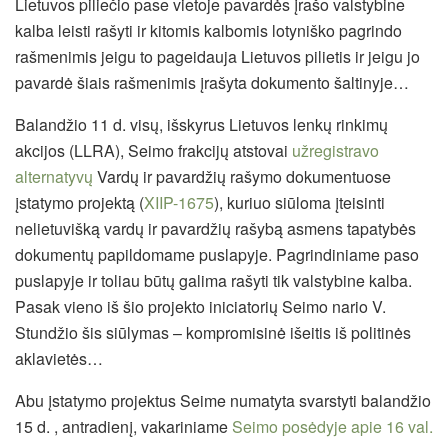
Lietuvos piliečio pase vietoje pavardės įrašo valstybine
kalba leisti rašyti ir kitomis kalbomis lotyniško pagrindo
rašmenimis jeigu to pageidauja Lietuvos pilietis ir jeigu jo
pavardė šiais rašmenimis įrašyta dokumento šaltinyje…
Balandžio 11 d. visų, išskyrus Lietuvos lenkų rinkimų
akcijos (LLRA), Seimo frakcijų atstovai
užregistravo
alternatyvų
Vardų ir pavardžių rašymo dokumentuose
įstatymo projektą (
XIIP-1675
), kuriuo siūloma įteisinti
nelietuvišką vardų ir pavardžių rašybą asmens tapatybės
dokumentų papildomame puslapyje. Pagrindiniame paso
puslapyje ir toliau būtų galima rašyti tik valstybine kalba.
Pasak vieno iš šio projekto iniciatorių Seimo nario V.
Stundžio šis siūlymas – kompromisinė išeitis iš politinės
aklavietės…
Abu įstatymo projektus Seime numatyta svarstyti balandžio
15 d. , antradienį, vakariniame
Seimo posėdyje apie 16 val.