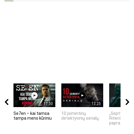
17:50
12:25
Se7en – kai tamsa
10 įsimintinų
„Septynių Ka
tampa meno kūriniu
detektyvinių serialų
Riteris" – kai
paprastumas