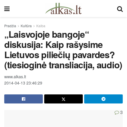
Pradžia
Kultūra
Kalba
„Laisvojoje bangoje“
diskusija: Kaip rašysime
Lietuvos piliečių pavardes?
(tiesioginė transliacija, audio)
www.alkas.lt
2014-04-13 23:46:29
3