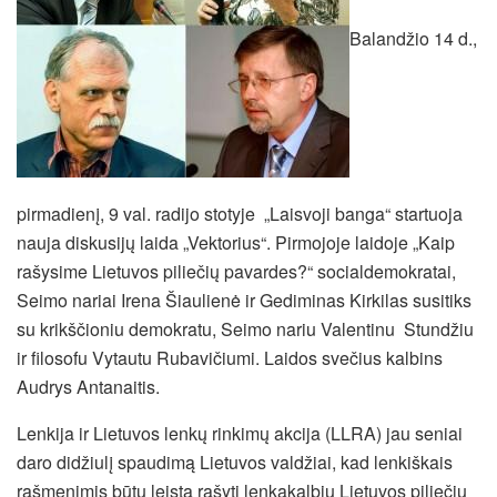
Balandžio 14 d.,
pirmadienį, 9 val. radijo stotyje „Laisvoji banga“ startuoja
nauja diskusijų laida „Vektorius“. Pirmojoje laidoje „Kaip
rašysime Lietuvos piliečių pavardes?“ socialdemokratai,
Seimo nariai Irena Šiaulienė ir Gediminas Kirkilas susitiks
su krikščioniu demokratu, Seimo nariu Valentinu Stundžiu
ir filosofu Vytautu Rubavičiumi. Laidos svečius kalbins
Audrys Antanaitis.
Lenkija ir Lietuvos lenkų rinkimų akcija (LLRA) jau seniai
daro didžiulį spaudimą Lietuvos valdžiai, kad lenkiškais
rašmenimis būtų leista rašyti lenkakalbių Lietuvos piliečių