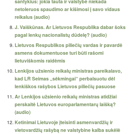
santykius: jokia tauta ir valstybė niekada
netoleruos spaudimo ar kišimosi į savo vidaus
reikalus (audio)
J. Vaiškūnas. Ar Lietuvos Respublika dabar šoks
pagal lenkų nacionalistų dūdelę? (audio)
Lietuvos Respublikos piliečių vardas ir pavardė
asmens dokumentuose turi būti rašomi
lietuviškomis raidėmis
Lenkijos užsienio reikalų ministras pareikalavo,
kad LR Seimas „sėkmingai“ perbalsuotu dėl
lenkiškos rašybos Lietuvos piliečių pasuose
Ar Lenkijos užsienio reikalų ministras atidžiai
perskaitė Lietuvos europarlamentarų laišką?
(audio)
Ketinimai Lietuvoje įteisinti asmenvardžių ir
vietovardžių rašybą ne valstybine kalba sukėlė