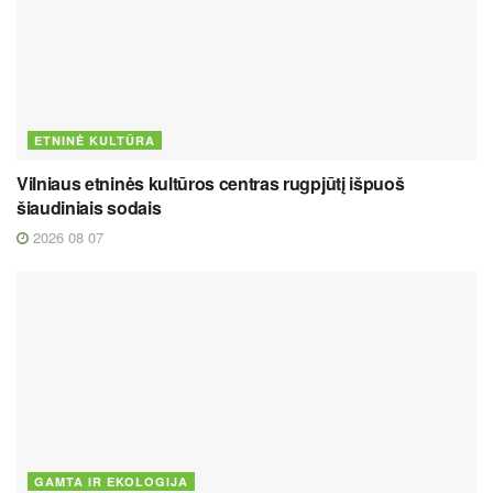
ETNINĖ KULTŪRA
Vilniaus etninės kultūros centras rugpjūtį išpuoš
šiaudiniais sodais
2026 08 07
GAMTA IR EKOLOGIJA