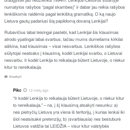
numatytos rašybos “pagal skambesį” ir dabar jau reikia rašybos
lenkiškomis raidėmis pagal lenkišką gramatiką. O ką naujo
Lietuva gautų padariusi šią papildomą dovaną Lenkijai?
Rubavičius labai teisingai pastebi, kad Lenkijai šis klausimas
atrodo ypatingai labai svarbus, tačiau mums durneliams kirkilai
aiškina, kad klausimas – visai nesvarbus. Lenkiškos rašybos
siūlytojai neatsako į klausimą, kodėl Lenkijai svarbu, o Lietuvai
nesvarbu. Ir kodėl Lenkija to reikalauja būtent Lietuvoje, o niekur
kitur to nereikalauja.
Atsakyti
Pikc
12 metų ago
“Ir kodėl Lenkija to reikalauja būtent Lietuvoje, o niekur kitur
to nereikalauja.” – na, į šį klausimą atsakyti nesunku: a)
nes pietryčių Lietuva yra viena iš teritorijų, į kurias lenkai iki
šiol neatsisakė pretenzijų; b) (svarbiausia) nes bestuburė
Lietuvos valdžia tai LEIDŽIA – visur kitur valstybės