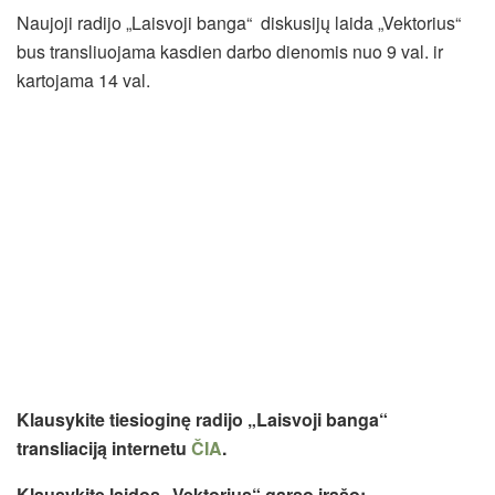
Naujoji radijo „Laisvoji banga“ diskusijų laida „Vektorius“
bus transliuojama kasdien darbo dienomis nuo 9 val. ir
kartojama 14 val.
Klausykite tiesioginę radijo „Laisvoji banga“
transliaciją internetu
ČIA
.
Klausykite laidos „Vektorius“ garso įrašo: