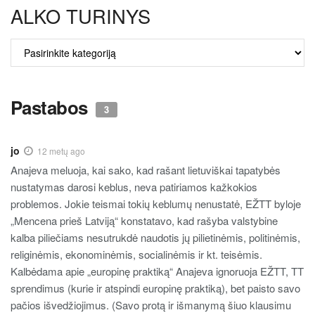
ALKO TURINYS
ALKO
TURINYS
Pastabos
3
jo
12 metų ago
Anajeva meluoja, kai sako, kad rašant lietuviškai tapatybės
nustatymas darosi keblus, neva patiriamos kažkokios
problemos. Jokie teismai tokių keblumų nenustatė, EŽTT byloje
„Mencena prieš Latviją“ konstatavo, kad rašyba valstybine
kalba piliečiams nesutrukdė naudotis jų pilietinėmis, politinėmis,
religinėmis, ekonominėmis, socialinėmis ir kt. teisėmis.
Kalbėdama apie „europinę praktiką“ Anajeva ignoruoja EŽTT, TT
sprendimus (kurie ir atspindi europinę praktiką), bet paisto savo
pačios išvedžiojimus. (Savo protą ir išmanymą šiuo klausimu