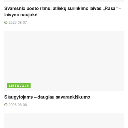
Švaresnio uosto ritmu: atliekų surinkimo laivas „Rasa“ –
laivyno naujokė
2026 08 07
LIETUVOJE
Slaugytojams – daugiau savarankiškumo
2026 08 06