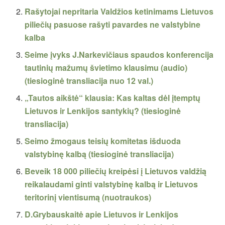
Rašytojai nepritaria Valdžios ketinimams Lietuvos
piliečių pasuose rašyti pavardes ne valstybine
kalba
Seime įvyks J.Narkevičiaus spaudos konferencija
tautinių mažumų švietimo klausimu (audio)
(tiesioginė transliacija nuo 12 val.)
„Tautos aikštė“ klausia: Kas kaltas dėl įtemptų
Lietuvos ir Lenkijos santykių? (tiesioginė
transliacija)
Seimo žmogaus teisių komitetas išduoda
valstybinę kalbą (tiesioginė transliacija)
Beveik 18 000 piliečių kreipėsi į Lietuvos valdžią
reikalaudami ginti valstybinę kalbą ir Lietuvos
teritorinį vientisumą (nuotraukos)
D.Grybauskaitė apie Lietuvos ir Lenkijos