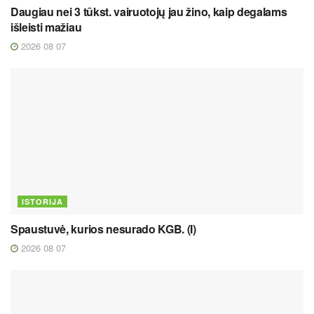
Daugiau nei 3 tūkst. vairuotojų jau žino, kaip degalams
išleisti mažiau
2026 08 07
ISTORIJA
Spaustuvė, kurios nesurado KGB. (I)
2026 08 07