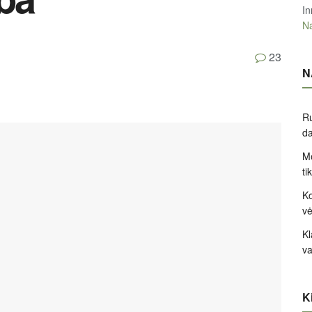
In
Na
23
N
Ru
d
Me
ti
Ko
v
Kl
va
Ki