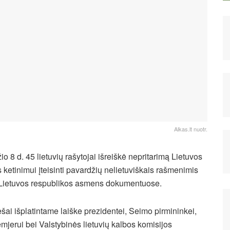
Alkas.lt nuotr.
o 8 d. 45 lietuvių rašytojai išreiškė nepritarimą Lietuvos
 ketinimui įteisinti pavardžių nelietuviškais rašmenimis
Lietuvos respublikos asmens dokumentuose.
šai išplatintame laiške prezidentei, Seimo pirmininkei,
mjerui bei Valstybinės lietuvių kalbos komisijos