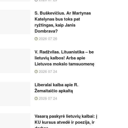
S. Buškevičius. Ar Martynas
Katelynas bus toks pat
ryžtingas, kaip Janis
Dombrava?
2026 07 26
V. Radžvilas. Lituanistika – be
lietuvių kalbos! Arba apie
Lietuvos mokslo tamsuomenę
2026 07 24
Liberalai kalba apie R.
Žemaitaičio apkaltą
2026 07 24
Vasarą paskyrė lietuvių kalbai: į
KU kursus atvedė ir poezija, ir