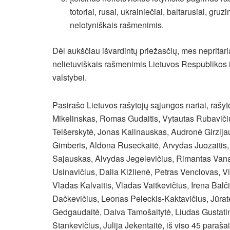
totoriai, rusai, ukrainiečiai, baltarusiai, gruz
nelotyniškais rašmenimis.
Dėl aukščiau išvardintų priežasčių, mes nepritari
nelietuviškais rašmenimis Lietuvos Respublikos 
valstybei.
Pasirašo Lietuvos rašytojų sąjungos nariai, rašy
Mikelinskas, Romas Gudaitis, Vytautas Rubavičiu
Teišerskytė, Jonas Kalinauskas, Audronė Girzijau
Gimberis, Aldona Ruseckaitė, Arvydas Juozaitis
Sajauskas, Alvydas Jegelevičius, Rimantas Vana
Usinavičius, Dalia Kižlienė, Petras Venclovas, 
Vladas Kalvaitis, Vladas Vaitkevičius, Irena Bal
Dačkevičius, Leonas Peleckis-Kaktavičius, Jūratė
Gedgaudaitė, Daiva Tamošaitytė, Liudas Gustati
Stankevičius, Julija Jekentaitė, iš viso 45 parašai