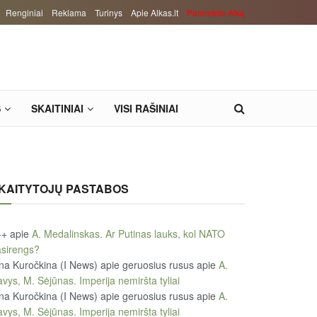
Renginiai
Reklama
Turinys
Apie Alkas.lt
Paremkite Alką
S
SKAITINIAI
VISI RAŠINIAI
KAITYTOJŲ PASTABOS
++
apie
A. Medalinskas. Ar Putinas lauks, kol NATO
sirengs?
na Kuročkina (I News) apie geruosius rusus
apie
A.
vys, M. Sėjūnas. Imperija nemiršta tyliai
na Kuročkina (I News) apie geruosius rusus
apie
A.
vys, M. Sėjūnas. Imperija nemiršta tyliai