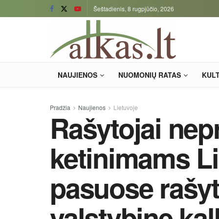
Šeštadienis, 8 rugpjūčio, 2026
NAUJIENOS
NUOMONIŲ RATAS
KUL
Pradžia
Naujienos
Lietuvoje
Rašytojai nepr
ketinimams Li
pasuose rašyt
valstybine ka