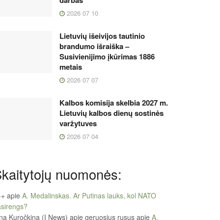
darbas
2026 07 10
Lietuvių išeivijos tautinio
brandumo išraiška –
Susivienijimo įkūrimas 1886
metais
2026 07 07
Kalbos komisija skelbia 2027 m.
Lietuvių kalbos dienų sostinės
varžytuves
2026 07 04
kaitytojų nuomonės:
++
apie
A. Medalinskas. Ar Putinas lauks, kol NATO
sirengs?
na Kuročkina (I News) apie geruosius rusus
apie
A.