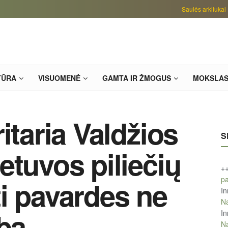
Saulės arkliukai
TŪRA
VISUOMENĖ
GAMTA IR ŽMOGUS
MOKSLA
itaria Valdžios
S
etuvos piliečių
+
pa
i pavardes ne
In
Na
lba
In
Na