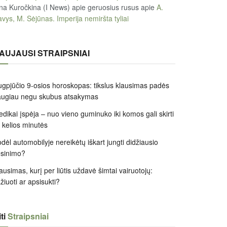
na Kuročkina (I News) apie geruosius rusus
apie
A.
vys, M. Sėjūnas. Imperija nemiršta tyliai
AUJAUSI STRAIPSNIAI
gpjūčio 9-osios horoskopas: tikslus klausimas padės
augiau negu skubus atsakymas
dikai įspėja – nuo vieno guminuko iki komos gali skirti
k kelios minutės
dėl automobilyje nereikėtų iškart jungti didžiausio
ėsinimo?
ausimas, kurį per liūtis uždavė šimtai vairuotojų:
žiuoti ar apsisukti?
ti
Straipsniai