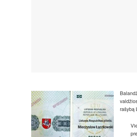
Balandži
valdžios
rašybą 
Vie
pre