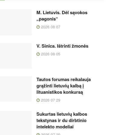
M. Lietuvis. Dėl sąvokos
„pagonis“
2026 08 07
V. Sinica. Ištrinti žmonės
2026 08 05
Tautos forumas reikalauja
grąžinti lietuvių kalbą į
lituanistikos konkursą
2026 07 29
Sukurtas lietuvių kalbos
tekstynas ir du dirbtinio
intelekto modeliai
2026 07 29