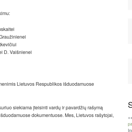
kimu:
skaitei
Graužinienei
kevičiui
ei D. Vaišnienei
ašmenimis Lietuvos Respublikos išduodamuose
S
uriuo siekiama įteisinti vardų ir pavardžių rašymą
 išduodamuose dokumentuose. Mes, Lietuvos rašytojai,
+
pa
In