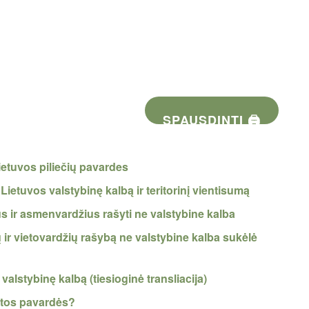
SPAUSDINTI 🖨
Lietuvos piliečių pavardes
Lietuvos valstybinę kalbą ir teritorinį vientisumą
us ir asmenvardžius rašyti ne valstybine kalba
ų ir vietovardžių rašybą ne valstybine kalba sukėlė
lstybinę kalbą (tiesioginė transliacija)
 tos pavardės?