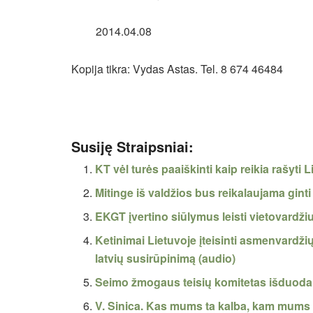
2014.04.08
Kopija tikra: Vydas Astas. Tel. 8 674 46484
Susiję Straipsniai:
KT vėl turės paaiškinti kaip reikia rašyti 
Mitinge iš valdžios bus reikalaujama ginti 
EKGT įvertino siūlymus leisti vietovardži
Ketinimai Lietuvoje įteisinti asmenvardži
latvių susirūpinimą (audio)
Seimo žmogaus teisių komitetas išduoda va
V. Sinica. Kas mums ta kalba, kam mums