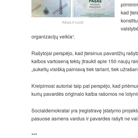
pirminin
kad įtei
konstitu
Alkas.lt nuotr.
valstybė
organizacijų veikla“.
Rašytojai perspėjo, kad įteisinus pavardžių rašyb
kalbos vartoseną tektų įtraukti apie 150 naujų raid
„sukeltų visišką painiavą tiek tariant, tiek užraša
Kreipimosi autoriai taip pat perspėjo, kad priėmu
kurių pavardės originalo kalba rašomos ne lotyn
Socialdemokratai yra įregistravę įstatymo projektą,
pasuose asmens vardus ir pavardes rašyti ne val
***