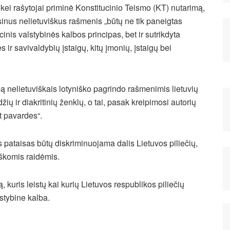
kei rašytojai priminė Konstitucinio Teismo (KT) nutarimą,
sinus nelietuviškus rašmenis „būtų ne tik paneigtas
cinis valstybinės kalbos principas, bet ir sutrikdyta
s ir savivaldybių įstaigų, kitų įmonių, įstaigų bei
ą nelietuviškais lotyniško pagrindo rašmenimis lietuvių
žių ir diakritinių ženklų, o tai, pasak kreipimosi autorių
nt pavardes“.
s pataisas būtų diskriminuojama dalis Lietuvos piliečių,
iškomis raidėmis.
 kuris leistų kai kurių Lietuvos respublikos piliečių
stybine kalba.