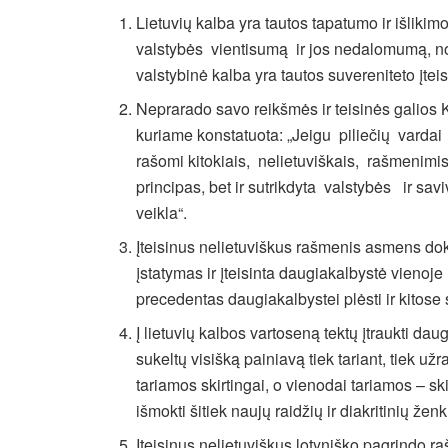
Lietuvių kalba yra tautos tapatumo ir išlikimo
valstybės vientisumą ir jos nedalomumą, nor
valstybinė kalba yra tautos suvereniteto įte
Neprarado savo reikšmės ir teisinės galios
kuriame konstatuota: „Jeigu piliečių vardai
rašomi kitokiais, nelietuviškais, rašmenimi
principas, bet ir sutrikdyta valstybės ir sav
veikla“.
Įteisinus nelietuviškus rašmenis asmens dok
įstatymas ir įteisinta daugiakalbystė vienoje
precedentas daugiakalbystei plėsti ir kitose sr
Į lietuvių kalbos vartoseną tektų įtraukti dau
sukeltų visišką painiavą tiek tariant, tiek 
tariamos skirtingai, o vienodai tariamos – s
išmokti šitiek naujų raidžių ir diakritinių ženk
Įteisinus nelietuviškus lotyniško pagrindo r