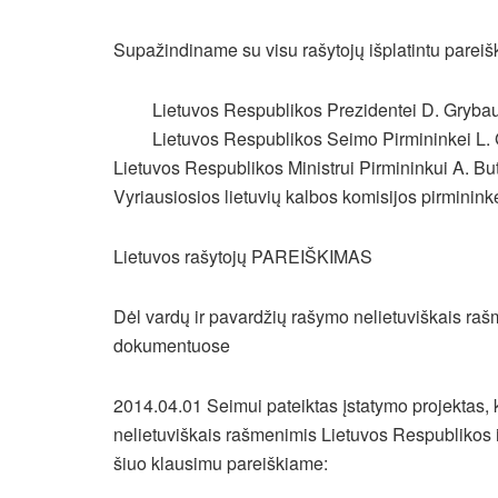
Supažindiname su visu rašytojų išplatintu pareiš
Lietuvos Respublikos Prezidentei D. Grybau
Lietuvos Respublikos Seimo Pirmininkei L. 
Lietuvos Respublikos Ministrui Pirmininkui A. But
Vyriausiosios lietuvių kalbos komisijos pirminink
Lietuvos rašytojų PAREIŠKIMAS
Dėl vardų ir pavardžių rašymo nelietuviškais r
dokumentuose
2014.04.01 Seimui pateiktas įstatymo projektas, k
nelietuviškais rašmenimis Lietuvos Respublikos
šiuo klausimu pareiškiame: