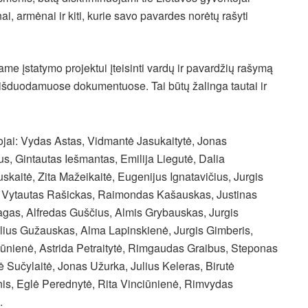
inai, armėnai ir kiti, kurie savo pavardes norėtų rašyti
ame įstatymo projektui įteisinti vardų ir pavardžių rašymą
išduodamuose dokumentuose. Tai būtų žalinga tautai ir
tojai: Vydas Astas, Vidmantė Jasukaitytė, Jonas
s, Gintautas Iešmantas, Emilija Liegutė, Dalia
skaitė, Zita Mažeikaitė, Eugenijus Ignatavičius, Jurgis
, Vytautas Rašickas, Raimondas Kašauskas, Justinas
gas, Alfredas Guščius, Almis Grybauskas, Jurgis
Vilius Gužauskas, Alma Lapinskienė, Jurgis Gimberis,
čiūnienė, Astrida Petraitytė, Rimgaudas Graibus, Steponas
 Sučylaitė, Jonas Užurka, Julius Keleras, Birutė
nis, Eglė Perednytė, Rita Vinciūnienė, Rimvydas
.