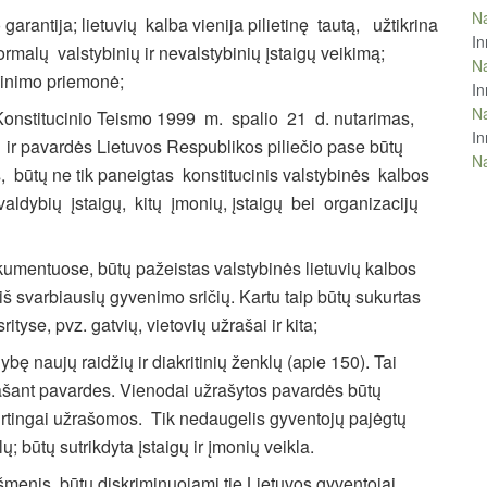
Na
 garantija; lietuvių kalba vienija pilietinę tautą, užtikrina
In
malų valstybinių ir nevalstybinių įstaigų veikimą;
Na
isinimo priemonė;
In
Na
 Konstitucinio Teismo 1999 m. spalio 21 d. nutarimas,
In
 ir pavardės Lietuvos Respublikos piliečio pase būtų
Na
s, būtų ne tik paneigtas konstitucinis valstybinės kalbos
ivaldybių įstaigų, kitų įmonių, įstaigų bei organizacijų
umentuose, būtų pažeistas valstybinės lietuvių kalbos
 iš svarbiausių gyvenimo sričių. Kartu taip būtų sukurtas
ityse, pvz. gatvių, vietovių užrašai ir kita;
gybę naujų raidžių ir diakritinių ženklų (apie 150). Tai
užrašant pavardes. Vienodai užrašytos pavardės būtų
kirtingai užrašomos. Tik nedaugelis gyventojų pajėgtų
lų; būtų sutrikdyta įstaigų ir įmonių veikla.
ašmenis, būtų diskriminuojami tie Lietuvos gyventojai