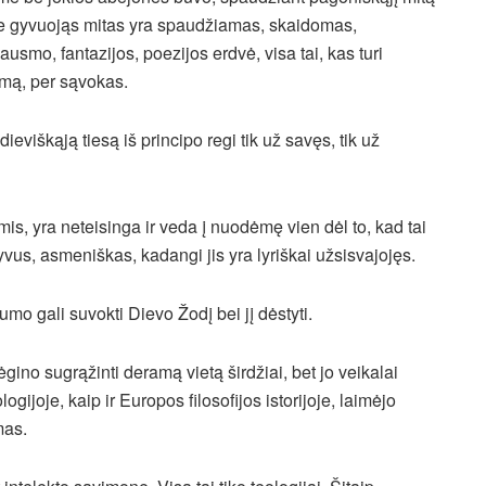
je gyvuojąs mitas yra spaudžiamas, skaidomas,
o, fantazijos, poezijos erdvė, visa tai, kas turi
ymą, per sąvokas.
ieviškąją tiesą iš principo regi tik už savęs, tik už
mis, yra neteisinga ir veda į nuodėmę vien dėl to, kad tai
yvus, asmeniškas, kadangi jis yra lyriškai užsisvajojęs.
o gali suvokti Dievo Žodį bei jį dėstyti.
no sugrąžinti deramą vietą širdžiai, bet jo veikalai
ijoje, kaip ir Europos filosofijos istorijoje, laimėjo
mas.