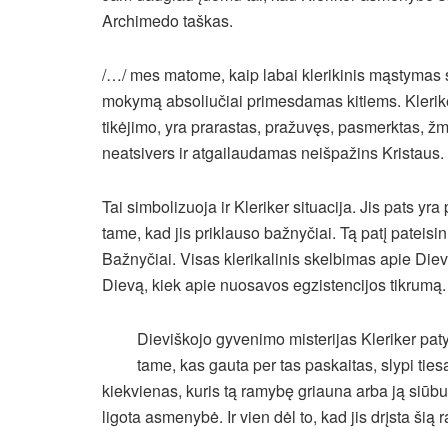
Archimedo taškas.
/…/ mes matome, kaip labai klerikinis mąstymas s
mokymą absoliučiai primesdamas kitiems. Kleriker
tikėjimo, yra prarastas, pražuvęs, pasmerktas, žm
neatsivers ir atgailaudamas neišpažins Kristaus.
Tai simbolizuoja ir Kleriker situacija. Jis pats yr
tame, kad jis priklauso bažnyčiai. Tą patį pateisini
Bažnyčiai. Visas klerikalinis skelbimas apie Diev
Dievą, kiek apie nuosavos egzistencijos tikrumą.
Dieviškojo gyvenimo misterijas Kleriker pa
tame, kas gauta per tas paskaitas, slypi tiesa
kiekvienas, kuris tą ramybę griauna arba ją siūbu
ligota asmenybė. Ir vien dėl to, kad jis drįsta šią 