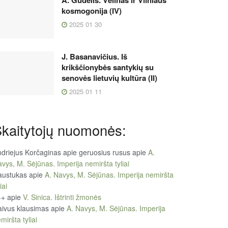
kosmogonija (IV)
2025 01 30
J. Basanavičius. Iš
krikščionybės santykių su
senovės lietuvių kultūra (II)
2025 01 11
kaitytojų nuomonės:
driejus Korčaginas apie geruosius rusus
apie
A.
vys, M. Sėjūnas. Imperija nemiršta tyliai
austukas
apie
A. Navys, M. Sėjūnas. Imperija nemiršta
iai
++
apie
V. Sinica. Ištrinti žmonės
ivus klausimas
apie
A. Navys, M. Sėjūnas. Imperija
miršta tyliai