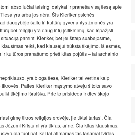
omi absoliučiai teisingi dalykai ir praneša visą tiesą apie
. Tiesa yra arba jos nėra. Šis Kleriker psichės
 kad daugybėje šalių ir kultūrų gyvenantys žmonės yra
tūrų bei religijų yra daug ir tų įsitikinimų, kad išpažįsti
 situaciją priminti Kleriker, bet jei šitaip suabejosime,
s klausimas reikš, kad klausėjui trūksta tikėjimo. Iš esmės,
r kultūros pranašumo prieš kitas pojūtis – tai archainio
nepriklauso, yra bloga tiesa, Kleriker tai vertina kaip
 tikrovės. Paties Kleriker mąstymo atveju šitoks savo
iki tikėjimo išraiška. Prie to prisideda ir dieviškojo
riasi gimę tikros religijos erdvėje, jie tiktai tariasi. Čia
s Jėzumi Kristumi yra tikras, ar ne. Čia kitas klausimas.
yruoja tuoj pat, kai jai atimamas tas tariamai tvirtas