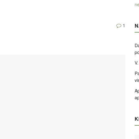
ne
1
N
Da
po
V.
Pa
vi
Ap
ap
Ki