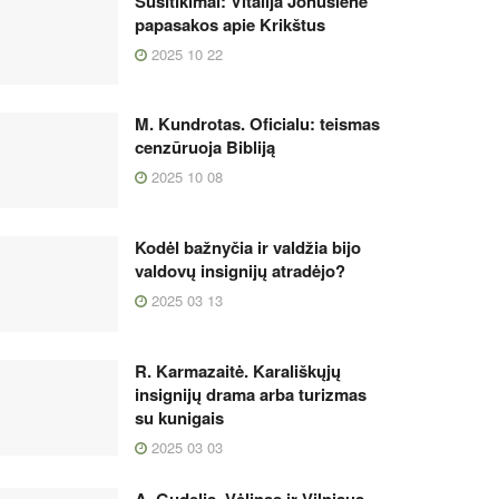
Susitikimai: Vitalija Jonušienė
papasakos apie Krikštus
2025 10 22
M. Kundrotas. Oficialu: teismas
cenzūruoja Bibliją
2025 10 08
Kodėl bažnyčia ir valdžia bijo
valdovų insignijų atradėjo?
2025 03 13
R. Karmazaitė. Karališkųjų
insignijų drama arba turizmas
su kunigais
2025 03 03
A. Gudelis. Vėlinas ir Vilniaus