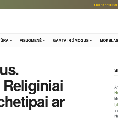
Saulės arkliukai
TŪRA
VISUOMENĖ
GAMTA IR ŽMOGUS
MOKSLA
us.
S
Religiniai
An
Na
chetipai ar
kl
tyl
+
Na