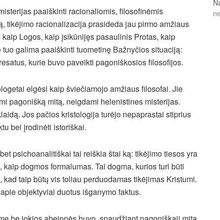
Na
misterijas paaiškinti racionaliomis, filosofinėmis
ne
ą, tikėjimo racionalizacija prasideda jau pirmo amžiaus
kaip Logos, kaip įsikūnijęs pasaulinis Protas, kaip
 tuo galima paaiškinti tuometinę Bažnyčios situaciją:
resatus, kurie buvo paveikti pagoniškosios filosofijos.
getai elgėsi kaip šviečiamojo amžiaus filosofai. Jie
mi pagonišką mitą, neigdami helenistines misterijas.
idą. Jos pačios kristologija turėjo nepaprastai stiprius
tu bei įrodinėti istoriškai.
t psichoanalitiškai tai reiškia štai ką: tikėjimo tiesos yra
, kaip dogmos formalumas. Tai dogma, kurios turi būti
, kad taip būtų vis toliau perduodamas tikėjimas Kristumi.
apie objektyviai duotus išganymo faktus.
bime be jokios abejonės buvo, spaudžiant pagoniškąjį mitą