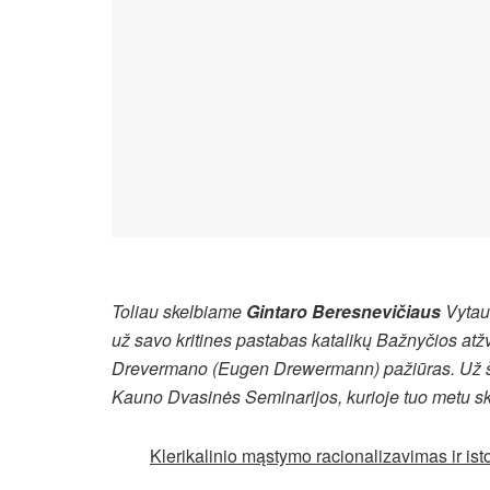
Toliau skelbiame
Gintaro Beresnevičiaus
Vytaut
už savo kritines pastabas katalikų Bažnyčios atžv
Drevermano (Eugen Drewermann) pažiūras. Už šia
Kauno Dvasinės Seminarijos, kurioje tuo metu skait
Klerikalinio mąstymo racionalizavimas ir is