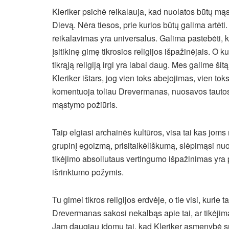
Kleriker psichė reikalauja, kad nuolatos būtų mąst
Dievą. Nėra tiesos, prie kurios būtų galima artėti
reikalavimas yra universalus. Galima pastebėti,
įsitikinę gimę tikrosios religijos išpažinėjais.
O kul
tikrąją religiją irgi yra labai daug. Mes galime šitą
Kleriker ištars, jog vien toks abejojimas, vien tok
komentuoja toliau Drevermanas, nuosavos tautos i
mąstymo požiūris.
Taip elgiasi archainės kultūros, visa tai kas joms 
grupinį egoizmą, prisitaikėliškumą, slėpimąsi nuo
tikėjimo absoliutaus vertingumo išpažinimas yra pu
išrinktumo požymis.
Tu gimei tikros religijos erdvėje, o tie visi, kurie ta
Drevermanas sakosi nekalbąs apie tai, ar tikėjima
Jam daugiau įdomu tai, kad Kleriker asmenybė susv