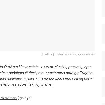
J. Kristus | pixabay.com, cocoparisienne nuotr.
o Didžiojo Universitete, 1995 m. skaitytų paskaitų, apie
ilgiu pašalinto iš dėstytojo ir pastoriaus pareigų Eugeno
s paskaitas ir pats G. Beresnevičius buvo išvarytas iš
ė kursą skirtą lietuvių kultūrai.
torizavimas
(tęsinys)