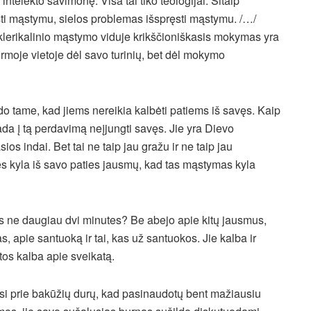
ntelekto savimonę. Visa tai tiko teologijai. Šitaip
ti mąstymu, sielos problemas išspręsti mąstymu. /…/
klerikalinio mąstymo viduje krikščioniškasis mokymas yra
irmoje vietoje dėl savo turinių, bet dėl mokymo
do tame, kad jiems nereikia kalbėti patiems iš savęs. Kaip
kada į tą perdavimą neįjungti savęs. Jie yra Dievo
ios indai. Bet tai ne taip jau gražu ir ne taip jau
s kyla iš savo paties jausmų, kad tas mąstymas kyla
ėsis ne daugiau dvi minutes? Be abejo apie kitų jausmus,
, apie santuoką ir tai, kas už santuokos. Jie kalba ir
latos kalba apie sveikatą.
si prie bakūžių durų, kad pasinaudotų bent mažiausiu