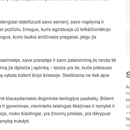
tengiasi stabilizuoti savo asmenį, savo mąstymą ir
 požiūriu žmogus, kuris egzistuoja už krikščioniškojo
ogus, kurio laukia amžinasis pragaras, jeigu jis
a pasimetęs, save praradęs ir savo pateisinimą jis randa tik
mą jis išplečia į aplinką – teisūs yra tie, kurie priklauso
S
ą vyksta būtent šioje šviesoje. Skelbiama ne tiek apie
An
Na
tyrė klausydamasis dogminės teologijos paskaitų. Būtent
kl
 ir gyvenimas, vienintelis teisingas tikėjimas ir ramybė ir
tyl
+
oja, moko klaidingai, yra žmonių priešas, yra iškrypusi
Na
ramybę trukdyti.
ne