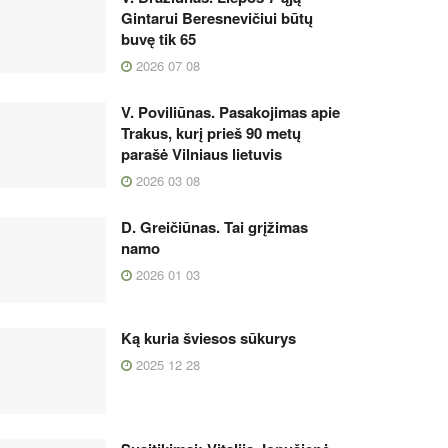
Gintarui Beresnevičiui būtų
buvę tik 65
2026 07 08
V. Poviliūnas. Pasakojimas apie
Trakus, kurį prieš 90 metų
parašė Vilniaus lietuvis
2026 03 08
D. Greičiūnas. Tai grįžimas
namo
2026 01 03
Ką kuria šviesos sūkurys
2025 12 28