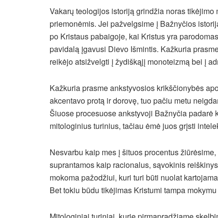
Vakarų teologijos istoriją grindžia noras tikėjimo 
priemonėmis. Jei pažvelgsime į Bažnyčios istorij
po Kristaus pabaigoje, kai Kristus yra parodomas 
pavidalą įgavusi Dievo Išmintis. Kažkuria prasme
reikėjo atsižvelgti į žydiškąjį monoteizmą bei į ad
Kažkuria prasme ankstyvosios krikščionybės apolo
akcentavo protą ir dorovę, tuo pačiu metu neigda
Šiuose procesuose ankstyvoji Bažnyčia padarė kla
mitologinius turinius, tačiau ėmė juos grįsti intelek
Nesvarbu kaip mes į šituos procentus žiūrėsime, be
suprantamos kaip racionalus, sąvokinis reiškinys
mokoma pažodžiui, kuri turi būti nuolat kartojama
Bet tokiu būdu tikėjimas Kristumi tampa mokymu 
Mitologiniai turiniai, kurie pirmapradžiame skel