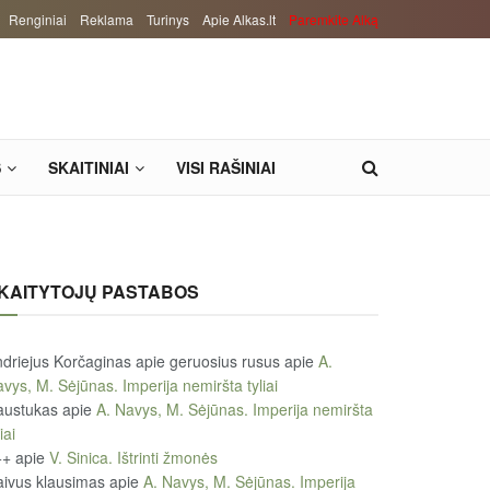
Renginiai
Reklama
Turinys
Apie Alkas.lt
Paremkite Alką
S
SKAITINIAI
VISI RAŠINIAI
KAITYTOJŲ PASTABOS
driejus Korčaginas apie geruosius rusus
apie
A.
vys, M. Sėjūnas. Imperija nemiršta tyliai
austukas
apie
A. Navys, M. Sėjūnas. Imperija nemiršta
iai
++
apie
V. Sinica. Ištrinti žmonės
ivus klausimas
apie
A. Navys, M. Sėjūnas. Imperija