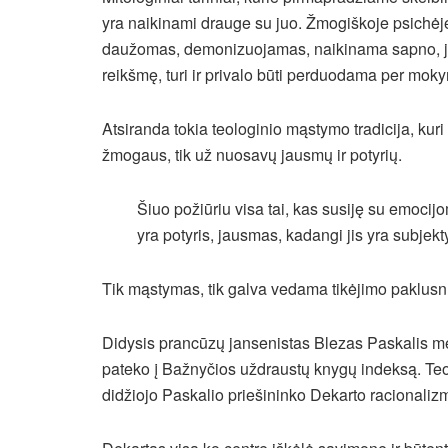
yra naikinami drauge su juo. Žmogiškoje psichė
daužomas, demonizuojamas, naikinama sapno, jausm
reikšmę, turi ir privalo būti perduodama per mok
Atsiranda tokia teologinio mąstymo tradicija, kuri d
žmogaus, tik už nuosavų jausmų ir potyrių.
Šiuo požiūriu visa tai, kas susiję su emocijo
yra potyris, jausmas, kadangi jis yra subjekt
Tik mąstymas, tik galva vedama tikėjimo paklusnum
Didysis prancūzų jansenistas Blezas Paskalis mėgi
pateko į Bažnyčios uždraustų knygų indeksą. Teolog
didžiojo Paskalio priešininko Dekarto racionaliz