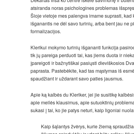
Dekartas visa ko centre iškėlė savimonę ir būtent i
atsiranda noras psichologines problemas išspręs
Šioje vietoje mes palengva imame suprasti, kad 
išganantis ne dėl savo turinių, arba bent jau ne p
formalizacijos.
Klerikui mokymo turinių išgananti funkcija pasiro
tik jų pareiga perduoti tai, kas jiems duota ir nie
įpareigoti ir bažnytiškai pasiųsti dieviškosios Dvas
paprasta. Pastebėkite, kad tas mąstymas iš esmė
spaudžiant ir uždarant savo paties jausmus.
Apie ką kalbės du Kleriker, jei jie susitikę kalb
apie meilės klausimus, apie sutuoktinių problemas
sukasi į tai, ko jie patys neturi, kaip ligoniai nuo
Kaip šąlantys žvėrys, kurie žiemą spraudžia