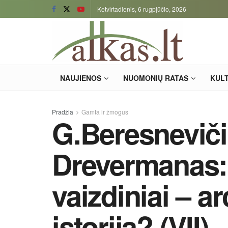
Ketvirtadienis, 6 rugpjūčio, 2026
NAUJIENOS
NUOMONIŲ RATAS
KUL
Pradžia
Gamta ir žmogus
G.Beresneviči
Drevermanas: 
vaizdiniai – ar
istorija? (VII)