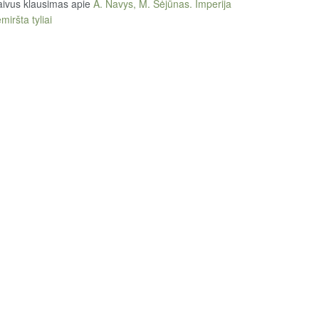
ivus klausimas
apie
A. Navys, M. Sėjūnas. Imperija
miršta tyliai