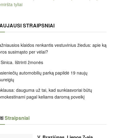
miršta tyliai
AUJAUSI STRAIPSNIAI
žniausios klaidos renkantis vestuvinius žiedus: apie ką
ros susimąsto per vėlai?
 Sinica. Ištrinti žmonės
sieniečių automobilių parką papildė 19 naujų
sureigių
klausa: dauguma už tai, kad sunkiasvoriai būtų
mokestinami pagal keliams daromą poveikį
ti
Straipsniai
V. Braziūnas. Liepos 7-ąją