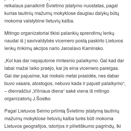
reikalaus panaikinti Švietimo įstatymo nuostatas, pagal
kurias tautinių mažumų mokyklose daugiau dalykų būtų
mokoma valstybine lietuvių kalba.
Mitingo organizatoriai tikisi palankių sprendimų lenkų
naudai iš į savivaldybės vicemero postą paskirto Lietuvos
lenkų rinkimų akcijos nario Jaroslavo Kaminsko.
„Kol kas dar nepajutome rimtesnio palaikymo. Gal kad dar
labai mažai laiko praėjo, kai jis eina vicemero pareigas.
Gal dar pajusime, kai mokslo metai prasidės, nes dabar
buvo vasara, atostogos, nebuvo kada ir pajusti palaikymo“,
– dienraščiui „Vilniaus diena“ sakė viena iš mitingo
organizatorių J.Šostko
Pagal Lietuvos Seimo priimtą Švietimo įstatymą tautinių
mažumų mokyklose lietuvių kalba turės būti mokoma
Lietuvos geografijos, istorijos ir pilietiškumo pagrindų. Iki