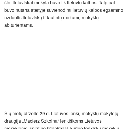
šiol lietuviškai mokyta buvo tik lietuvių kalbos. Taip pat
buvo nutarta ateityje suvienodinti lietuvių kalbos egzamino
užduotis lietuviškų ir tautinių mažumų mokyklų
abiturientams.
Šių metų birželio 29 d. Lietuvos lenkų mokyklų mokytojų
draugija „Macierz Szkolna“ lenkiškoms Lietuvos
mokykloms išplatino kreipimąsi, kuriuo lenkiškų mokyklų