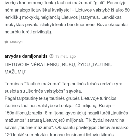
įvedęs kariuomenę “lenkų tautinei mažumai” “ginti”. Pasaulyje
nėra analogo lietuviškai kvailystei – Lietuvos valstybė išlaiko 80
lenkiškų mokyklų,neigiančių Lietuvos įstatymus. Lenkiškas
mokyklas privalo išlaikyti lenkų bendruomenė. Buvę okupantai
neturėtų turėti privilegijų.
Atsakyti
arvydas damijonaitis
13 metų ago
LIETUVOJE NĖRA LENKŲ, RUSŲ, ŽYDŲ „TAUTINIŲ
MAŽUMŲ“
Terminas “Tautinė mažuma” Tarptautinės teisės erdvėje yra
susieta su „išorinės valstybės” sąvoka.
Pagal tarptautinę teisę tautinės grupės Lietuvoje turinčios
išorines tautines valstybes(Lenkija- 40 milijonų, Rusija –
150milijonų,Izraelis- 8 milijonai gyventojų) negali turėti „tautinės
mažumos“ statusą Lietuvoje(3 milijonai). Tik žydai nevardina
savęs „tautine mažuma“. Okupantų privilegijos : lietuviai išlaiko
120 lenkiškų mokyklų, kuriose lenkinami lietuvių kilmės