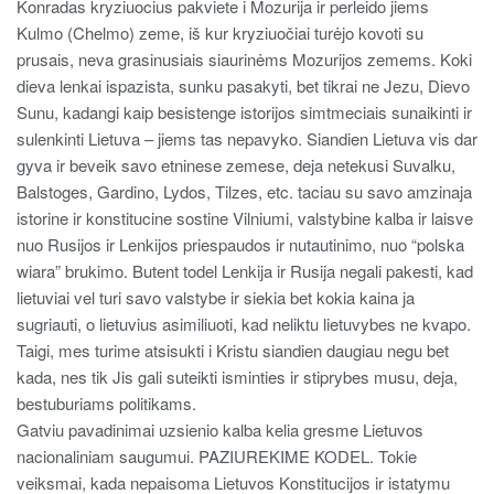
Konradas kryziuocius pakviete i Mozurija ir perleido jiems
Kulmo (Chelmo) zeme, iš kur kryziuočiai turėjo kovoti su
prusais, neva grasinusiais siaurinėms Mozurijos zemems. Koki
dieva lenkai ispazista, sunku pasakyti, bet tikrai ne Jezu, Dievo
Sunu, kadangi kaip besistenge istorijos simtmeciais sunaikinti ir
sulenkinti Lietuva – jiems tas nepavyko. Siandien Lietuva vis dar
gyva ir beveik savo etninese zemese, deja netekusi Suvalku,
Balstoges, Gardino, Lydos, Tilzes, etc. taciau su savo amzinaja
istorine ir konstitucine sostine Vilniumi, valstybine kalba ir laisve
nuo Rusijos ir Lenkijos priespaudos ir nutautinimo, nuo “polska
wiara” brukimo. Butent todel Lenkija ir Rusija negali pakesti, kad
lietuviai vel turi savo valstybe ir siekia bet kokia kaina ja
sugriauti, o lietuvius asimiliuoti, kad neliktu lietuvybes ne kvapo.
Taigi, mes turime atsisukti i Kristu siandien daugiau negu bet
kada, nes tik Jis gali suteikti isminties ir stiprybes musu, deja,
bestuburiams politikams.
Gatviu pavadinimai uzsienio kalba kelia gresme Lietuvos
nacionaliniam saugumui. PAZIUREKIME KODEL. Tokie
veiksmai, kada nepaisoma Lietuvos Konstitucijos ir istatymu