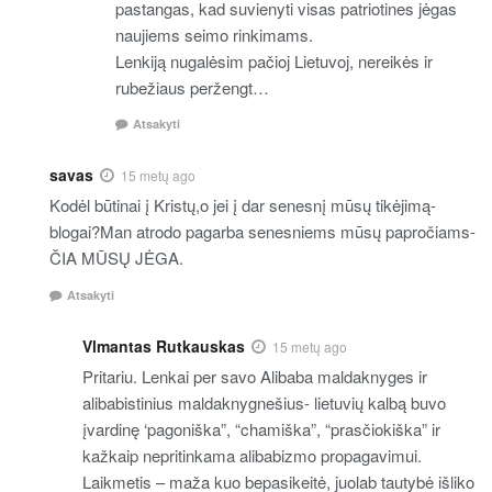
pastangas, kad suvienyti visas patriotines jėgas
naujiems seimo rinkimams.
Lenkiją nugalėsim pačioj Lietuvoj, nereikės ir
rubežiaus peržengt…
Atsakyti
savas
15 metų ago
Kodėl būtinai į Kristų,o jei į dar senesnį mūsų tikėjimą-
blogai?Man atrodo pagarba senesniems mūsų papročiams-
ČIA MŪSŲ JĖGA.
Atsakyti
Vlmantas Rutkauskas
15 metų ago
Pritariu. Lenkai per savo Alibaba maldaknyges ir
alibabistinius maldaknygnešius- lietuvių kalbą buvo
įvardinę ‘pagoniška”, “chamiška”, “prasčiokiška” ir
kažkaip nepritinkama alibabizmo propagavimui.
Laikmetis – maža kuo bepasikeitė, juolab tautybė išliko