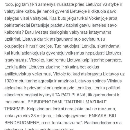
rodo, jog tam tikri asmenys nusistate pries Lietuvos valstybe ir
valstybine kalba, jie nenori gyventi Lietuvoje ir diktuoja savo
salygas visai valstybei. Kas butu jeigu turkai Vokietijoje arba
pakistanieciai Britanijoje pradetu kabinti gatviu lenteles savo
kalbomis? Butu ivestas tiesioginis valdymas istatymams
uztikrinti. Lietuva dar tik atsigaunanti nuo sovietu rusu
okupacijos ir rusifikacijos. Tuo naudojasi Lenkija, skatindama
kai kuriu aplenkejusiu gyventoju veiksmus nepaklusti Lietuvos
istatymams. Vietoj to, kad remtu Lietuva kaip istorine partnere,
Lenkija tikisi Lietuvos zlugimo ir skatina bet kokius
antilietuviskus veiksmus, Vietoje to, kad atsiprasytu Lietuvos uz
1920 metu karine agresija ir amzinos Lietuvos sotines Vilniaus
atplesima ir prievartini prijungima prie Lenkijos, Lenku politikai
siandien stengiasi ivykdyti TA PATI PLANA, tik gudraudami ir
meluodami, PRISIDENGDAMI “TAUTINIU MAZUMU”
TEISEMIS. Kaip zinome, lenkai nera jokia tautine mazuma,
lenku yra virs 38 milijonu, Lietuvoje gyvena LENKAKALBIU
BENDRUOMENE, o ne “lenku mazuma”. Pasinaudodama sia
priedanga, Lenkija vykdo savo plana: