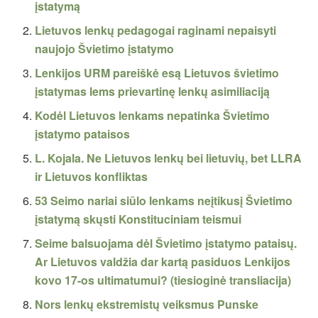
įstatymą
Lietuvos lenkų pedagogai raginami nepaisyti
naujojo Švietimo įstatymo
Lenkijos URM pareiškė esą Lietuvos švietimo
įstatymas lems prievartinę lenkų asimiliaciją
Kodėl Lietuvos lenkams nepatinka Švietimo
įstatymo pataisos
L. Kojala. Ne Lietuvos lenkų bei lietuvių, bet LLRA
ir Lietuvos konfliktas
53 Seimo nariai siūlo lenkams neįtikusį Švietimo
įstatymą skųsti Konstituciniam teismui
Seime balsuojama dėl Švietimo įstatymo pataisų.
Ar Lietuvos valdžia dar kartą pasiduos Lenkijos
kovo 17-os ultimatumui? (tiesioginė transliacija)
Nors lenkų ekstremistų veiksmus Punske