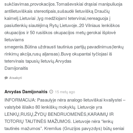
sukčiavimas,provokacijos.Tomaševskiai drąsiai manipuliuoja
antilietuviškais stereotipais,sušaudė lietuvišką Draučių
kaimelį.Lietuviai ,lyg medžiojami tetervinai,nereaguoja į
pasiutlenkių siautėjimą Rytų Lietuvoje..20 Vilniaus lenkiškos
okupacijos ir 50 rusiškos okupacijos metų gerokai išplovė
lietuviams
smegenis.Būtina uždrausti tautinius partijų pavadinimus(lenkų
rinkimų akcija,rusų aljansas).Buvę okupantai tyčiojasi iš
tetervinais tapusių lietuvių.Arvydas
Damijonaitis
Atsakyti
Arvydas Damijonaitis
15 metų ago
INFORMACIJA: Pasaulyje nėra analogo lietuviškai kvailystei –
valstybė išlaiko 80 lenkiškų mokyklų. Lietuvoje yra
LENKŲ,RUSŲ,ŽYDŲ BENDRUOMENĖS,KARAIMŲ IR
TOTORIŲ TAUTINĖS MAŽUMOS. Lietuvoje nėra “lenkų
tautinės mažumos”. Kremlius (Gruzijos pavyzdys) būtų seniai