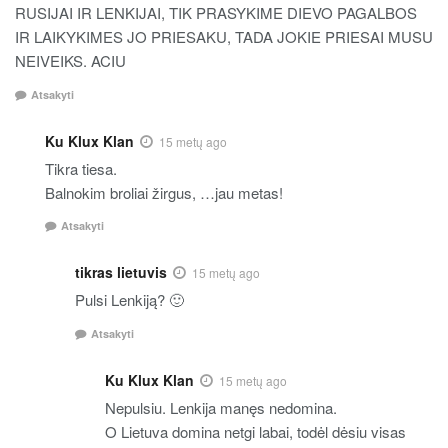
RUSIJAI IR LENKIJAI, TIK PRASYKIME DIEVO PAGALBOS
IR LAIKYKIMES JO PRIESAKU, TADA JOKIE PRIESAI MUSU
NEIVEIKS. ACIU
Atsakyti
Ku Klux Klan
15 metų ago
Tikra tiesa.
Balnokim broliai žirgus, …jau metas!
Atsakyti
tikras lietuvis
15 metų ago
Pulsi Lenkiją? 🙂
Atsakyti
Ku Klux Klan
15 metų ago
Nepulsiu. Lenkija manęs nedomina.
O Lietuva domina netgi labai, todėl dėsiu visas