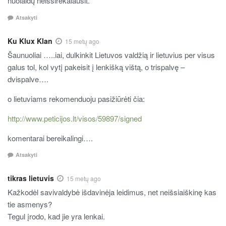
nuolaidų neišsirekalausit.
Atsakyti
Ku Klux Klan
15 metų ago
Šaunuoliai …..iai, dulkinkit Lietuvos valdžią ir lietuvius per visus
galus tol, kol vytį pakeisit į lenkišką vištą, o trispalvę –
dvispalve….
o lietuviams rekomenduoju pasižiūrėti čia:
http://www.peticijos.lt/visos/59897/signed
komentarai bereikalingi….
Atsakyti
tikras lietuvis
15 metų ago
Kažkodėl savivaldybė išdavinėja leidimus, net neišsiaiškinę kas
tie asmenys?
Tegul įrodo, kad jie yra lenkai.