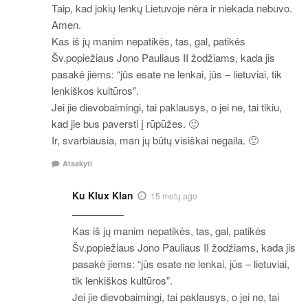
Taip, kad jokių lenkų Lietuvoje nėra ir niekada nebuvo.
Amen.
Kas iš jų manim nepatikės, tas, gal, patikės
Šv.popiežiaus Jono Pauliaus II žodžiams, kada jis
pasakė jiems: “jūs esate ne lenkai, jūs – lietuviai, tik
lenkiškos kultūros”.
Jei jie dievobaimingi, tai paklausys, o jei ne, tai tikiu,
kad jie bus paversti į rūpūžes. 🙂
Ir, svarbiausia, man jų būtų visiškai negaila. 🙂
Atsakyti
Ku Klux Klan
15 metų ago
—————
Kas iš jų manim nepatikės, tas, gal, patikės
Šv.popiežiaus Jono Pauliaus II žodžiams, kada jis
pasakė jiems: “jūs esate ne lenkai, jūs – lietuviai,
tik lenkiškos kultūros”.
Jei jie dievobaimingi, tai paklausys, o jei ne, tai