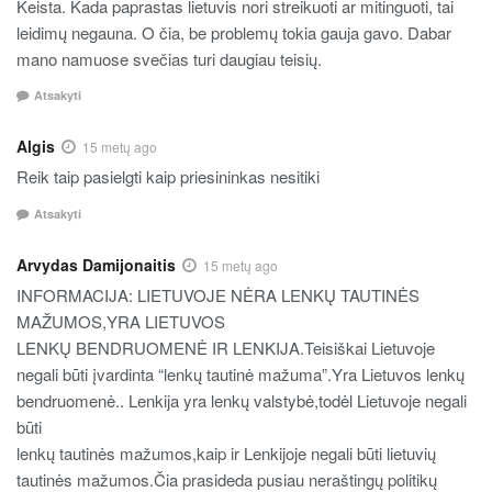
Keista. Kada paprastas lietuvis nori streikuoti ar mitinguoti, tai
leidimų negauna. O čia, be problemų tokia gauja gavo. Dabar
mano namuose svečias turi daugiau teisių.
Atsakyti
Algis
15 metų ago
Reik taip pasielgti kaip priesininkas nesitiki
Atsakyti
Arvydas Damijonaitis
15 metų ago
INFORMACIJA: LIETUVOJE NĖRA LENKŲ TAUTINĖS
MAŽUMOS,YRA LIETUVOS
LENKŲ BENDRUOMENĖ IR LENKIJA.Teisiškai Lietuvoje
negali būti įvardinta “lenkų tautinė mažuma”.Yra Lietuvos lenkų
bendruomenė.. Lenkija yra lenkų valstybė,todėl Lietuvoje negali
būti
lenkų tautinės mažumos,kaip ir Lenkijoje negali būti lietuvių
tautinės mažumos.Čia prasideda pusiau neraštingų politikų