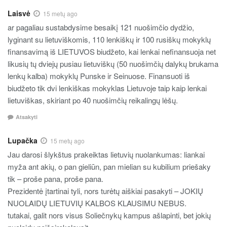
Laisvė
15 metų ago
ar pagaliau sustabdysime besaikį 121 nuošimčio dydžio,
lyginant su lietuviškomis, 110 lenkiškų ir 100 rusiškų mokyklų
finansavimą iš LIETUVOS biudžeto, kai lenkai nefinansuoja net
likusių tų dviejų pusiau lietuviškų (50 nuošimčių dalykų brukama
lenkų kalba) mokyklų Punske ir Seinuose. Finansuoti iš
biudžeto tik dvi lenkiškas mokyklas Lietuvoje taip kaip lenkai
lietuviškas, skiriant po 40 nuošimčių reikalingų lėšų.
Atsakyti
Lupačka
15 metų ago
Jau darosi šlykštus prakeiktas lietuvių nuolankumas: liankai
myža ant akių, o pan gieliūn, pan mielian su kubilium priešaky
tik – proše pana, proše pana.
Prezidentė įtartinai tyli, nors turėtų aiškiai pasakyti – JOKIŲ
NUOLAIDŲ LIETUVIŲ KALBOS KLAUSIMU NEBUS.
tutakai, galit nors visus Soliečnykų kampus ašlapinti, bet jokių