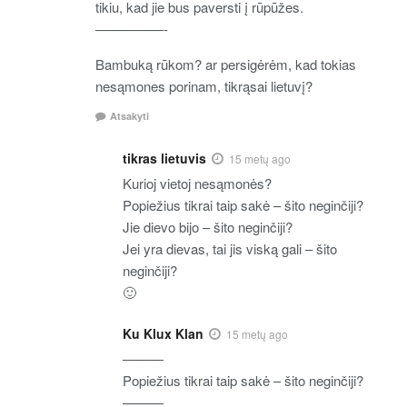
tikiu, kad jie bus paversti į rūpūžes.
—————-
Bambuką rūkom? ar persigėrėm, kad tokias
nesąmones porinam, tikrąsai lietuvį?
Atsakyti
tikras lietuvis
15 metų ago
Kurioj vietoj nesąmonės?
Popiežius tikrai taip sakė – šito neginčiji?
Jie dievo bijo – šito neginčiji?
Jei yra dievas, tai jis viską gali – šito
neginčiji?
🙂
Ku Klux Klan
15 metų ago
———
Popiežius tikrai taip sakė – šito neginčiji?
———