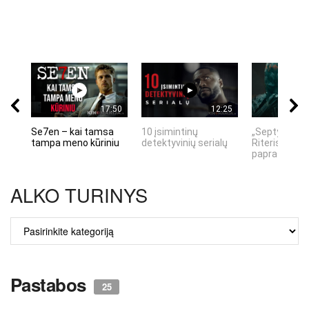
17:50
12:25
Se7en – kai tamsa
10 įsimintinų
„Septynių Ka
tampa meno kūriniu
detektyvinių serialų
Riteris" – kai
paprastumas
ALKO TURINYS
ALKO
TURINYS
Pastabos
25