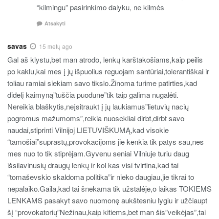
“kilmingu” pasirinkimo dalyku, ne kilmės
Atsakyti
savas
15 metų ago
Gal aš klystu,bet man atrodo, lenkų karštakošiams,kaip peilis
po kaklu,kai mes į jų išpuolius reguojam santūriai,tolerantiškai ir
toliau ramiai siekiam savo tikslo.Žinoma turime patirties,kad
didelį kaimyną”tuščia puodune”tik taip galima nugalėti.
Nereikia blaškytis,neįsitraukt į jų laukiamus”lietuvių nacių
pogromus mažumoms”,reikia nuosekliai dirbt,dirbt savo
naudai,stiprinti Vilnijoj LIETUVIŠKUMĄ,kad visokie
“tamošiai”suprastų,provokacijoms jie kenkia tik patys sau,nes
mes nuo to tik stiprėjam.Gyvenu seniai Vilniuje turiu daug
išsilavinusių draugų lenkų ir kol kas visi tvirtina,kad tai
“tomaševskio skaldoma politika”ir nieko daugiau,jie tikrai to
nepalaiko.Gaila,kad tai šnekama tik užstalėje,o laikas TOKIEMS
LENKAMS pasakyt savo nuomonę aukštesniu lygiu ir užčiaupt
šį “provokatorių”Nežinau,kaip kitiems,bet man šis”veikėjas”,tai