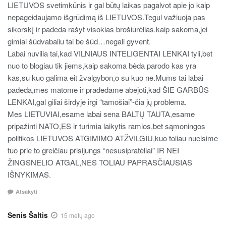
LIETUVOS svetimkūnis ir gal būtų laikas pagalvot apie jo kaip
nepageidaujamo išgrūdimą iš LIETUVOS.Tegul važiuoja pas
sikorskį ir padeda rašyt visokias brošiūrėlias.kaip sakoma,jei
gimiai šūdvabaliu tai be šūd…negali gyvent.
Labai nuvilia tai,kad VILNIAUS INTELIGENTAI LENKAI tyli,bet
nuo to blogiau tik jiems,kaip sakoma bėda parodo kas yra
kas,su kuo galima eit žvalgybon,o su kuo ne.Mums tai labai
padeda,mes matome ir pradedame abejoti,kad ŠIE GARBŪS
LENKAI,gal giliai širdyje irgi “tamošiai”-čia jų problema.
Mes LIETUVIAI,esame labai sena BALTŲ TAUTA,esame
pripažinti NATO,ES ir turimia laikytis ramios,bet sąmoningos
politikos LIETUVOS ATGIMIMO ATŽVILGIU,kuo toliau nueisime
tuo prie to greičiau prisijungs “nesusipratėliai” IR NEI
ŽINGSNELIO ATGAL,NES TOLIAU PAPRASČIAUSIAS
IŠNYKIMAS.
Atsakyti
Senis Šaltis
15 metų ago