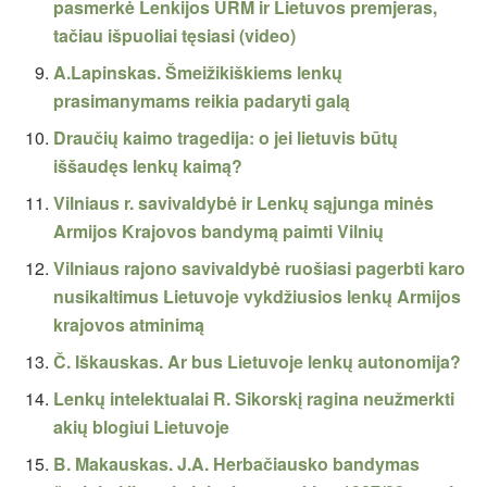
pasmerkė Lenkijos URM ir Lietuvos premjeras,
tačiau išpuoliai tęsiasi (video)
A.Lapinskas. Šmeižikiškiems lenkų
prasimanymams reikia padaryti galą
Draučių kaimo tragedija: o jei lietuvis būtų
iššaudęs lenkų kaimą?
Vilniaus r. savivaldybė ir Lenkų sąjunga minės
Armijos Krajovos bandymą paimti Vilnių
Vilniaus rajono savivaldybė ruošiasi pagerbti karo
nusikaltimus Lietuvoje vykdžiusios lenkų Armijos
krajovos atminimą
Č. Iškauskas. Ar bus Lietuvoje lenkų autonomija?
Lenkų intelektualai R. Sikorskį ragina neužmerkti
akių blogiui Lietuvoje
B. Makauskas. J.A. Herbačiausko bandymas