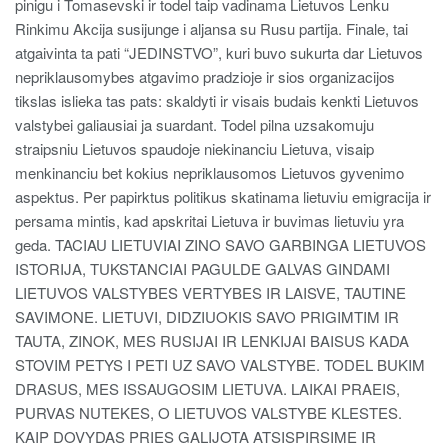
pinigu i Tomasevski ir todel taip vadinama Lietuvos Lenku
Rinkimu Akcija susijunge i aljansa su Rusu partija. Finale, tai
atgaivinta ta pati “JEDINSTVO”, kuri buvo sukurta dar Lietuvos
nepriklausomybes atgavimo pradzioje ir sios organizacijos
tikslas islieka tas pats: skaldyti ir visais budais kenkti Lietuvos
valstybei galiausiai ja suardant. Todel pilna uzsakomuju
straipsniu Lietuvos spaudoje niekinanciu Lietuva, visaip
menkinanciu bet kokius nepriklausomos Lietuvos gyvenimo
aspektus. Per papirktus politikus skatinama lietuviu emigracija ir
persama mintis, kad apskritai Lietuva ir buvimas lietuviu yra
geda. TACIAU LIETUVIAI ZINO SAVO GARBINGA LIETUVOS
ISTORIJA, TUKSTANCIAI PAGULDE GALVAS GINDAMI
LIETUVOS VALSTYBES VERTYBES IR LAISVE, TAUTINE
SAVIMONE. LIETUVI, DIDZIUOKIS SAVO PRIGIMTIM IR
TAUTA, ZINOK, MES RUSIJAI IR LENKIJAI BAISUS KADA
STOVIM PETYS I PETI UZ SAVO VALSTYBE. TODEL BUKIM
DRASUS, MES ISSAUGOSIM LIETUVA. LAIKAI PRAEIS,
PURVAS NUTEKES, O LIETUVOS VALSTYBE KLESTES.
KAIP DOVYDAS PRIES GALIJOTA ATSISPIRSIME IR