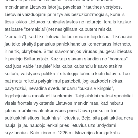
menkinama Lietuvos istorija, paveldas ir tautines vertybes.
Lietuviai vaizduojami primityviais bezdzionzmogiais, kurie is
tiesu jokios Lietuvos kunigaikstystes ne neturejo, tera is kazkur
atsibaste “zemaiciai”(net nesigilinant ka butent reiskia
“zemaitis”), kad tikri lietuviai tai belorusai ir taip toliau. Tikriausiai
jau teko skaityti panasius paniekinancius komentarus interneto,
ir ne tik, platybese. Sitas slavomanijos virusas jau gerai iziebtas
ir pacioje Baltarusijoje. Kazkaip slavam siandien ne “honoras”
kad juos valde “saujele” kita kalba kalbanciu ir savo atskira
kultura, valstybes politika ir strategija turinciu kietu lietuviu. Tuo
pat metu reiketu palyginimui pastebeti, jog kazkodel niekas,
pavyzdziui, nevadina svedu ar danu “bukais vikingais”,
tegebejusiais mosikuoti kuokomis. Taigi aiskiai matosi specialiai
visais frontais vykstantis Lietuvos menkinimas, kad nebutu
jokios moralines atsakomybes pries Dieva paskui imti ir
sutriuskinti situos “laukinius” lietuvius. Beje, sita pati taktika nera
nauja, ja jau naudojo lenkai pries lietuvius uzsiundydami
kryziuocius. Kaip zinome, 1226 m. Mozurijos kunigaikstis