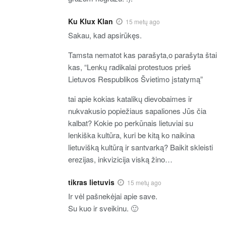
Ku Klux Klan
15 metų ago
Sakau, kad apsirūkęs.
Tamsta nematot kas parašyta,o parašyta štai
kas, “Lenkų radikalai protestuos prieš
Lietuvos Respublikos Švietimo įstatymą”
tai apie kokias katalikų dievobaimes ir
nukvakusio popiežiaus sapaliones Jūs čia
kalbat? Kokie po perkūnais lietuviai su
lenkiška kultūra, kuri be kitą ko naikina
lietuvišką kultūrą ir santvarką? Baikit skleisti
erezijas, inkvizicija viską žino…
tikras lietuvis
15 metų ago
Ir vėl pašnekėjai apie save.
Su kuo ir sveikinu. 🙂