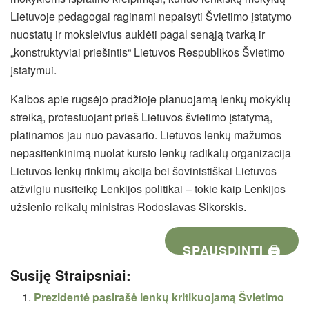
Lietuvoje pedagogai raginami nepaisyti Švietimo įstatymo
nuostatų ir moksleivius auklėti pagal senąją tvarką ir
„konstruktyviai priešintis“ Lietuvos Respublikos Švietimo
įstatymui.
Kalbos apie rugsėjo pradžioje planuojamą lenkų mokyklų
streiką, protestuojant prieš Lietuvos švietimo įstatymą,
platinamos jau nuo pavasario. Lietuvos lenkų mažumos
nepasitenkinimą nuolat kursto lenkų radikalų organizacija
Lietuvos lenkų rinkimų akcija bei šovinistiškai Lietuvos
atžvilgiu nusiteikę Lenkijos politikai – tokie kaip Lenkijos
užsienio reikalų ministras Rodoslavas Sikorskis.
SPAUSDINTI 🖨
Susiję Straipsniai:
Prezidentė pasirašė lenkų kritikuojamą Švietimo