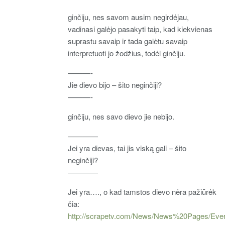
ginčiju, nes savom ausim negirdėjau,
vadinasi galėjo pasakyti taip, kad kiekvienas
suprastu savaip ir tada galėtu savaip
interpretuoti jo žodžius, todėl ginčiju.
———-
Jie dievo bijo – šito neginčiji?
———-
ginčiju, nes savo dievo jie nebijo.
————
Jei yra dievas, tai jis viską gali – šito
neginčiji?
————
Jei yra…., o kad tamstos dievo nėra pažiūrėk
čia:
http://scrapetv.com/News/News%20Pages/Eve