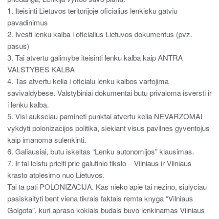
1. Iteisinti Lietuvos teritorijoje oficialius lenkisku gatviu
pavadinimus
2. Ivesti lenku kalba i oficialius Lietuvos dokumentus (pvz.
pasus)
3. Tai atvertu galimybe iteisinti lenku kalba kaip ANTRA
VALSTYBES KALBA
4. Tas atvertu kelia i oficialu lenku kalbos vartojima
savivaldybese. Valstybiniai dokumentai butu privaloma isversti ir
i lenku kalba.
5. Visi auksciau pamineti punktai atvertu kelia NEVARZOMAI
vykdyti polonizacijos politika, siekiant visus pavilnes gyventojus
kaip imanoma sulenkinti.
6. Galiausiai, butu iskeltas “Lenku autonomijos” klausimas.
7. Ir tai leistu prieiti prie galutinio tikslo – Vilniaus ir Vilniaus
krasto atplesimo nuo Lietuvos.
Tai ta pati POLONIZACIJA. Kas nieko apie tai nezino, siulyciau
pasiskaityti bent viena tikrais faktais remta knyga “Vilniaus
Golgota”, kuri apraso kokiais budais buvo lenkinamas Vilniaus