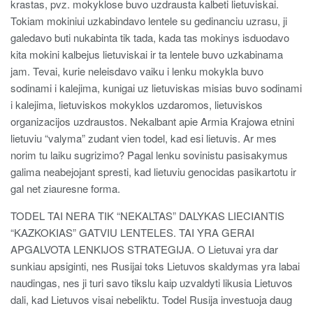
krastas, pvz. mokyklose buvo uzdrausta kalbeti lietuviskai.
Tokiam mokiniui uzkabindavo lentele su gedinanciu uzrasu, ji
galedavo buti nukabinta tik tada, kada tas mokinys isduodavo
kita mokini kalbejus lietuviskai ir ta lentele buvo uzkabinama
jam. Tevai, kurie neleisdavo vaiku i lenku mokykla buvo
sodinami i kalejima, kunigai uz lietuviskas misias buvo sodinami
i kalejima, lietuviskos mokyklos uzdaromos, lietuviskos
organizacijos uzdraustos. Nekalbant apie Armia Krajowa etnini
lietuviu “valyma” zudant vien todel, kad esi lietuvis. Ar mes
norim tu laiku sugrizimo? Pagal lenku sovinistu pasisakymus
galima neabejojant spresti, kad lietuviu genocidas pasikartotu ir
gal net ziauresne forma.
TODEL TAI NERA TIK “NEKALTAS” DALYKAS LIECIANTIS
“KAZKOKIAS” GATVIU LENTELES. TAI YRA GERAI
APGALVOTA LENKIJOS STRATEGIJA. O Lietuvai yra dar
sunkiau apsiginti, nes Rusijai toks Lietuvos skaldymas yra labai
naudingas, nes ji turi savo tikslu kaip uzvaldyti likusia Lietuvos
dali, kad Lietuvos visai nebeliktu. Todel Rusija investuoja daug