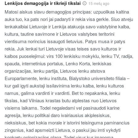
Lenkijos demagogija ir tikrieji tikslai
15 metų ago
Matosi aiskus slavu demagogijos principas: uzpuolikas kaltina
auka tuo, ka pats nori jai padaryti ir rekia visa gerkle. Siuo atveju
lenkakalbiai Lietuvoje ir Lenkija atakuoja savo valstybine kalba,
kultura, tautine savimone ir Lietuvos valstybes teritorini
vientisuma norincius issaugoti lietuvius. Patys musa ir patys
rekia. Juk lenkai turi Lietuvoje visas teises savo kulturos ir
kalbos puoselejimui: virs 100 lenkisku mokyklu, lenku TV, radija,
spauda, internetinius portalus, Lenko Korta, lenkiskas
organizacijas, lenku partija, Lietuvos lenku atstova
Europarlamente, lenku instituta, Bialystoko universiteto filiala –
kur gali igyti aukstaji issilavinima lenku kalba, lenku kulturos
namus, galima vardinti ir vardinti. Bet to nepakanka, lenku
tikslas, kad Vilniaus krastas butu atplestas nuo Lietuvos
visiems laikams. Todel negaledami vel pasinaudoti karine
agresija, lenku politikai daro ivairiausius akiplesiskus,
nieksiskus, bet kokia morale ir istorini teisinguma paminancius
zingsnius, kad apsmeizti Lietuva, o paskui jau imti vykdyti
konkretu polonizacijos plana. Todel visur kur imanoma