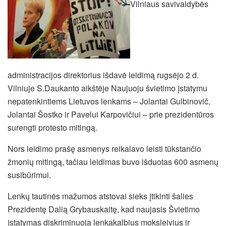
Vilniaus savivaldybės
administracijos direktorius išdavė leidimą rugsėjo 2 d.
Vilniuje S.Daukanto aikštėje Naujuoju švietimo įstatymu
nepatenkintiems Lietuvos lenkams – Jolantai Gulbinovič,
Jolantai Šostko ir Pavelui Karpovičiui – prie prezidentūros
surengti protesto mitingą.
Nors leidimo prašę asmenys reikalavo leisti tūkstančio
žmonių mitingą, tačiau leidimas buvo išduotas 600 asmenų
susibūrimui.
Lenkų tautinės mažumos atstovai sieks įtikinti šalies
Prezidentę Dalią Grybauskaitę, kad naujasis Švietimo
įstatymas diskriminuoja lenkakalbius moksleivius
ir