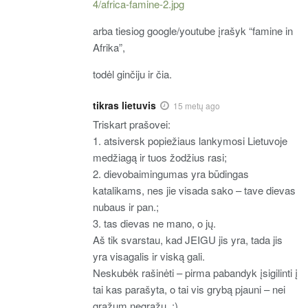
4/africa-famine-2.jpg
arba tiesiog google/youtube įrašyk “famine in
Afrika”,
todėl ginčiju ir čia.
tikras lietuvis
15 metų ago
Triskart prašovei:
1. atsiversk popiežiaus lankymosi Lietuvoje
medžiagą ir tuos žodžius rasi;
2. dievobaimingumas yra būdingas
katalikams, nes jie visada sako – tave dievas
nubaus ir pan.;
3. tas dievas ne mano, o jų.
Aš tik svarstau, kad JEIGU jis yra, tada jis
yra visagalis ir viską gali.
Neskubėk rašinėti – pirma pabandyk įsigilinti į
tai kas parašyta, o tai vis grybą pjauni – nei
gražum negražu. :).