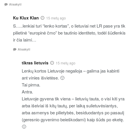
Atsakyti
Ku Klux Klan
15 metų ago
S…..lenkiai turi “lenko kortas”, o lietuviai net LR pase yra tik
pilietinė “europinė čmo” be tautinio identiteto, todėl šūdlenkis
ir čia laimi…
Atsakyti
tikras lietuvis
15 metų ago
Lenkų kortos Lietuvoje negalioja – galima jas kabinti
ant vinies išvietėse. 🙂
Tai pirma.
Antra.
Lietuvoje gyvena tik viena – lietuvių tauta, o visi kiti yra
arba išeiviai iš kitų tautų, per laiką sulietuvėsiantys,
arba asmenys be pilietybės, besiduodantys po pasaulį
(geresnio gyvenimo beieškodami) kaip šūds po eketę.
🙂