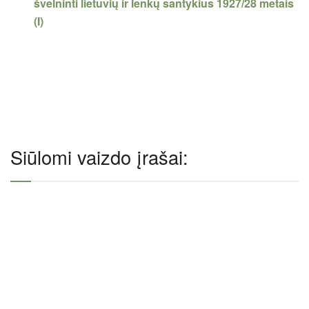
švelninti lietuvių ir lenkų santykius 1927/28 metais
(I)
Siūlomi vaizdo įrašai: