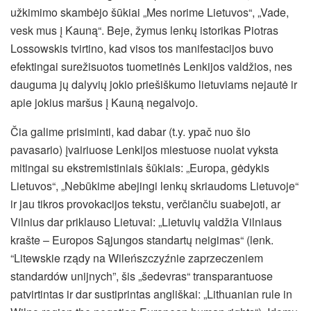
užkimimo skambėjo šūkiai „Mes norime Lietuvos“, „Vade,
vesk mus į Kauną“. Beje, žymus lenkų istorikas Piotras
Lossowskis tvirtino, kad visos tos manifestacijos buvo
efektingai surežisuotos tuometinės Lenkijos valdžios, nes
dauguma jų dalyvių jokio priešiškumo lietuviams nejautė ir
apie jokius maršus į Kauną negalvojo.
Čia galime prisiminti, kad dabar (t.y. ypač nuo šio
pavasario) įvairiuose Lenkijos miestuose nuolat vyksta
mitingai su ekstremistiniais šūkiais: „Europa, gėdykis
Lietuvos“, „Nebūkime abejingi lenkų skriaudoms Lietuvoje“
ir jau tikros provokacijos tekstu, verčiančiu suabejoti, ar
Vilnius dar priklauso Lietuvai: „Lietuvių valdžia Vilniaus
krašte – Europos Sąjungos standartų neigimas“ (lenk.
“Litewskie rządy na Wileńszczyźnie zaprzeczeniem
standardów unijnych”, šis „šedevras“ transparantuose
patvirtintas ir dar sustiprintas angliškai: „Lithuanian rule in