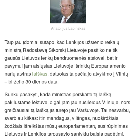
Anatolijus Lapinskas
Taip jau įdomiai sutapo, kad Lenkijos užsienio reikalų
ministrą Radoslawą Sikorskį Lietuvoje pasitiko ne tik
gausūs Lietuvos lenkų bendruomenės atstovai, bet ir
pavymui jam atsiųstas Lietuvoje išrinktų Europarlamento
narių atviras
laiškas
, datuotas ta pačia jo atvykimo į Vilnių
– birželio 30 dienos data.
Sunku pasakyti, kada ministras perskaitė tą laišką –
pakilusiame lėktuve, o gal jam jau nusileidus Vilniuje, nors
greičiausiai tą laišką jis turėjo jau Varšuvoje.
Tai nesvarbu,
svarbiau kitkas: itin mandagus, viltingas, nuoširdžiais
žodžiais išreikštas mūsų europarlamentarų susirūpinimas
Lietuvos ir Lenkijos tarpusavio santykių baisia padėtimi,