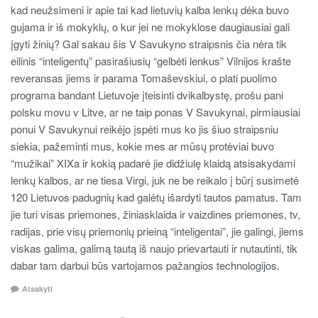
kad neužsimeni ir apie tai kad lietuvių kalba lenkų dėka buvo
gujama ir iš mokyklų, o kur jei ne mokyklose daugiausiai gali
įgyti žinių? Gal sakau šis V Savukyno straipsnis čia nėra tik
eilinis “inteligentų” pasirašiusių “gelbėti lenkus” Vilnijos krašte
reveransas jiems ir parama Tomaševskiui, o plati puolimo
programa bandant Lietuvoje įteisinti dvikalbystę, prošu pani
polsku movu v Litve, ar ne taip ponas V Savukynai, pirmiausiai
ponui V Savukynui reikėjo įspėti mus ko jis šiuo straipsniu
siekia, pažeminti mus, kokie mes ar mūsų protėviai buvo
“mužikai” XIXa ir kokią padarė jie didžiulę klaidą atsisakydami
lenkų kalbos, ar ne tiesa Virgi, juk ne be reikalo į būrį susimetė
120 Lietuvos padugnių kad galėtų išardyti tautos pamatus. Tam
jie turi visas priemones, žiniasklaida ir vaizdines priemones, tv,
radijas, prie visų priemonių prieiną “inteligentai”, jie galingi, jiems
viskas galima, galimą tautą iš naujo prievartauti ir nutautinti, tik
dabar tam darbui būs vartojamos pažangios technologijos.
Atsakyti