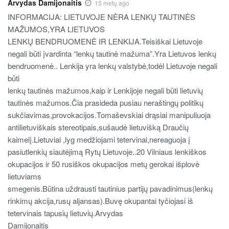
Arvydas Damijonaitis
15 metų ago
INFORMACIJA: LIETUVOJE NĖRA LENKŲ TAUTINĖS
MAŽUMOS,YRA LIETUVOS
LENKŲ BENDRUOMENĖ IR LENKIJA.Teisiškai Lietuvoje
negali būti įvardinta “lenkų tautinė mažuma”.Yra Lietuvos lenkų
bendruomenė.. Lenkija yra lenkų valstybė,todėl Lietuvoje negali
būti
lenkų tautinės mažumos,kaip ir Lenkijoje negali būti lietuvių
tautinės mažumos.Čia prasideda pusiau neraštingų politikų
sukčiavimas,provokacijos.Tomaševskiai drąsiai manipuliuoja
antilietuviškais stereotipais,sušaudė lietuvišką Draučių
kaimelį.Lietuviai ,lyg medžiojami tetervinai,nereaguoja į
pasiutlenkių siautėjimą Rytų Lietuvoje..20 Vilniaus lenkiškos
okupacijos ir 50 rusiškos okupacijos metų gerokai išplovė
lietuviams
smegenis.Būtina uždrausti tautinius partijų pavadinimus(lenkų
rinkimų akcija,rusų aljansas).Buvę okupantai tyčiojasi iš
tetervinais tapusių lietuvių.Arvydas
Damijonaitis