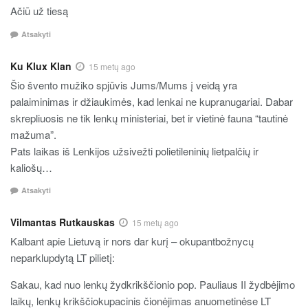
Ačiū už tiesą
Atsakyti
Ku Klux Klan
15 metų ago
Šio švento mužiko spjūvis Jums/Mums į veidą yra
palaiminimas ir džiaukimės, kad lenkai ne kupranugariai. Dabar
skrepliuosis ne tik lenkų ministeriai, bet ir vietinė fauna “tautinė
mažuma”.
Pats laikas iš Lenkijos užsivežti polietileninių lietpalčių ir
kaliošų…
Atsakyti
Vilmantas Rutkauskas
15 metų ago
Kalbant apie Lietuvą ir nors dar kurį – okupantbožnycų
neparklupdytą LT pilietį:
Sakau, kad nuo lenkų žydkrikščionio pop. Pauliaus II žydbėjimo
laikų, lenkų krikščiokupacinis čionėjimas anuometinėse LT