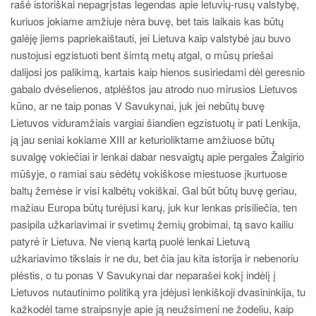
rašė istoriškai nepagrįstas legendas apie letuvių-rusų valstybę,
kuriuos jokiame amžiuje nėra buvę, bet tais laikais kas būtų
galėję jiems papriekaištauti, jei Lietuva kaip valstybė jau buvo
nustojusi egzistuoti bent šimtą metų atgal, o mūsų priešai
dalijosi jos palikimą, kartais kaip hienos susiriedami dėl geresnio
gabalo dvėselienos, atplėštos jau atrodo nuo mirusios Lietuvos
kūno, ar ne taip ponas V Savukynai, juk jei nebūtų buvę
Lietuvos viduramžiais vargiai šiandien egzistuotų ir pati Lenkija,
ją jau seniai kokiame XIII ar keturioliktame amžiuose būtų
suvalgę vokiečiai ir lenkai dabar nesvaigtų apie pergales Žalgirio
mūšyje, o ramiai sau sėdėtų vokiškose miestuose įkurtuose
baltų žemėse ir visi kalbėtų vokiškai. Gal būt būtų buvę geriau,
mažiau Europa būtų turėjusi karų, juk kur lenkas prisiliečia, ten
pasipila užkariavimai ir svetimų žemių grobimai, tą savo kailiu
patyrė ir Lietuva. Ne vieną kartą puolė lenkai Lietuvą
užkariavimo tikslais ir ne du, bet čia jau kita istorija ir nebenoriu
plėstis, o tu ponas V Savukynai dar neparašei kokį indėlį į
Lietuvos nutautinimo politiką yra įdėjusi lenkiškoji dvasininkija, tu
kažkodėl tame straipsnyje apie ją neužsimeni ne žodeliu, kaip