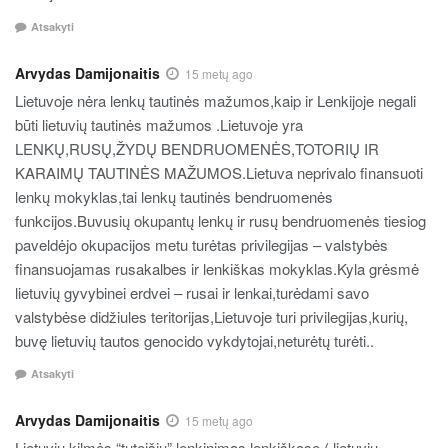
Atsakyti
Arvydas Damijonaitis
15 metų ago
Lietuvoje nėra lenkų tautinės mažumos,kaip ir Lenkijoje negali
būti lietuvių tautinės mažumos .Lietuvoje yra
LENKŲ,RUSŲ,ŽYDŲ BENDRUOMENĖS,TOTORIŲ IR
KARAIMŲ TAUTINĖS MAŽUMOS.Lietuva neprivalo finansuoti
lenkų mokyklas,tai lenkų tautinės bendruomenės
funkcijos.Buvusių okupantų lenkų ir rusų bendruomenės tiesiog
paveldėjo okupacijos metu turėtas privilegijas – valstybės
finansuojamas rusakalbes ir lenkiškas mokyklas.Kyla grėsmė
lietuvių gyvybinei erdvei – rusai ir lenkai,turėdami savo
valstybėse didžiules teritorijas,Lietuvoje turi privilegijas,kurių,
buvę lietuvių tautos genocido vykdytojai,neturėtų turėti..
Atsakyti
Arvydas Damijonaitis
15 metų ago
Lietuvių kilmės “tuteišių” lenkinimas lenkiškose ( lietuvių