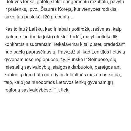
Lietuvos lenkai galėtų siekti dar geresnių rezultatų, pavytų
ir pralenktų, pvz., Šiaurės Korėją, kur vienybės rodiklis,
sako, jau pasiekė 120 procentų…
Kas toliau? Laiškų, kad ir labai nuoširdžių, rašymas, kaip
matome, neduoda jokio efekto. Todėl, matyt, belieka tik
konkretūs ir suprantami reikalavimai kitai pusei, pradedant
nuo pačių paprasčiausių. Pavyzdžiui, kad Lenkijos lietuvių
gyvenamuose regionuose, t.y. Punske ir Seinuose, šių
miestelių savivaldybių įstaigose darbuotojų pareigos ant
kabinetų durų būtų nurodytos ir tautinės mažumos kalba,
taip, kaip jos nurodomos Lietuvos lenkų gyvenamųjų
regionų savivaldybėse. Tik tiek.