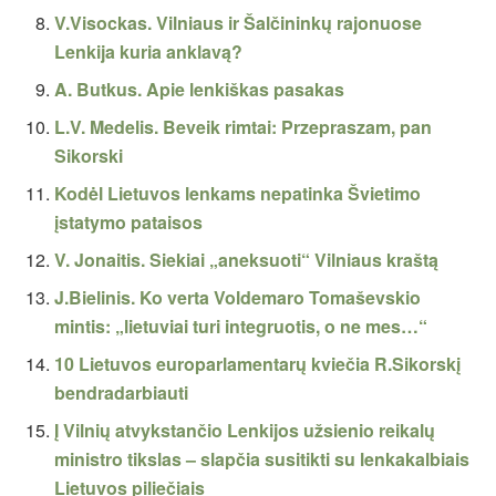
V.Visockas. Vilniaus ir Šalčininkų rajonuose
Lenkija kuria anklavą?
A. Butkus. Apie lenkiškas pasakas
L.V. Medelis. Beveik rimtai: Przepraszam, pan
Sikorski
Kodėl Lietuvos lenkams nepatinka Švietimo
įstatymo pataisos
V. Jonaitis. Siekiai „aneksuoti“ Vilniaus kraštą
J.Bielinis. Ko verta Voldemaro Tomaševskio
mintis: „lietuviai turi integruotis, o ne mes…“
10 Lietuvos europarlamentarų kviečia R.Sikorskį
bendradarbiauti
Į Vilnių atvykstančio Lenkijos užsienio reikalų
ministro tikslas – slapčia susitikti su lenkakalbiais
Lietuvos piliečiais