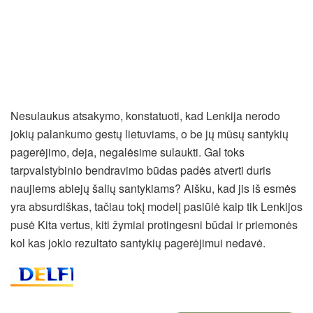
Nesulaukus atsakymo, konstatuoti, kad Lenkija nerodo
jokių palankumo gestų lietuviams, o be jų mūsų santykių
pagerėjimo, deja, negalėsime sulaukti. Gal toks
tarpvalstybinio bendravimo būdas padės atverti duris
naujiems abiejų šalių santykiams? Aišku, kad jis iš esmės
yra absurdiškas, tačiau tokį modelį pasiūlė kaip tik Lenkijos
pusė Kita vertus, kiti žymiai protingesni būdai ir priemonės
kol kas jokio rezultato santykių pagerėjimui nedavė.