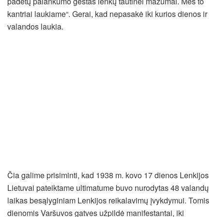
padėtų palankumo gestas lenkų tautinei mažumai. Mes to
kantriai laukiame“. Gerai, kad nepasakė iki kurios dienos ir
valandos laukia.
Čia galime prisiminti, kad 1938 m. kovo 17 dienos Lenkijos
Lietuvai pateiktame ultimatume buvo nurodytas 48 valandų
laikas besąlyginiam Lenkijos reikalavimų įvykdymui. Tomis
dienomis Varšuvos gatves užpildė manifestantai, iki