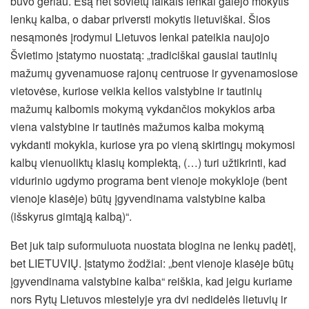
buvo geriau. Esą net sovietų laikais lenkai galėjo mokytis
lenkų kalba, o dabar priversti mokytis lietuviškai. Šios
nesąmonės įrodymui Lietuvos lenkai pateikia naujojo
Švietimo įstatymo nuostatą: „tradiciškai gausiai tautinių
mažumų gyvenamuose rajonų centruose ir gyvenamosiose
vietovėse, kuriose veikia kelios valstybine ir tautinių
mažumų kalbomis mokymą vykdančios mokyklos arba
viena valstybine ir tautinės mažumos kalba mokymą
vykdanti mokykla, kuriose yra po vieną skirtingų mokymosi
kalbų vienuoliktų klasių komplektą, (…) turi užtikrinti, kad
vidurinio ugdymo programa bent vienoje mokykloje (bent
vienoje klasėje) būtų įgyvendinama valstybine kalba
(išskyrus gimtąją kalbą)“.
Bet juk taip suformuluota nuostata blogina ne lenkų padėtį,
bet LIETUVIŲ. Įstatymo žodžiai: „bent vienoje klasėje būtų
įgyvendinama valstybine kalba“ reiškia, kad jeigu kuriame
nors Rytų Lietuvos miestelyje yra dvi nedidelės lietuvių ir