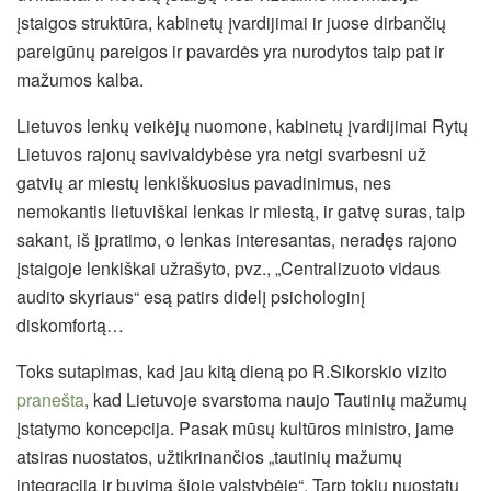
įstaigos struktūra, kabinetų įvardijimai ir juose dirbančių
pareigūnų pareigos ir pavardės yra nurodytos taip pat ir
mažumos kalba.
Lietuvos lenkų veikėjų nuomone, kabinetų įvardijimai Rytų
Lietuvos rajonų savivaldybėse yra netgi svarbesni už
gatvių ar miestų lenkiškuosius pavadinimus, nes
nemokantis lietuviškai lenkas ir miestą, ir gatvę suras, taip
sakant, iš įpratimo, o lenkas interesantas, neradęs rajono
įstaigoje lenkiškai užrašyto, pvz., „Centralizuoto vidaus
audito skyriaus“ esą patirs didelį psichologinį
diskomfortą…
Toks sutapimas, kad jau kitą dieną po R.Sikorskio vizito
pranešta
, kad Lietuvoje svarstoma naujo Tautinių mažumų
įstatymo koncepcija. Pasak mūsų kultūros ministro, jame
atsiras nuostatos, užtikrinančios „tautinių mažumų
integraciją ir buvimą šioje valstybėje“. Tarp tokių nuostatų