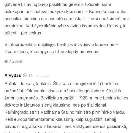
gatvėse LT avinų buvo pasitiktas gėlėmis ! Žiūrėk, šiam
polokupantui – Lietuvai nužydkrikščioninti – Kauno kolaborantai
prie pilies šiandien dar pastatė paminklą ! – Tarsi neužsimiršimui
priminimą, kad žydkrikščionybė visvien išvampyrins Lietuvą, ir
būtent – per lenkus.
Šimtaprocentinis susiliejęs Lenkijos ir žydievio tandemas –
išparazituos, išvampyrins LT suklupdytus avinus.
Atsakyti
Arvydas
15 metų ago
Poliak – laukas, laukinis. Štai kas etimogiškai iš jų Lenkijos
pažodžiui . Okupantai visais amžiais stengėsi viską ištrinti iš
žmonių sąmonės. Bevilięiau sugrįžti į 1920 m. prie Lenino taikos
dekreto ir Lietuvos sienų klausimo, nes po šiai dienai
Kaliningrado stritis vadinama Stalino ministro pirmininko vardu.
Kelti europarlamentarams klausimą, kaip sugražinti senajį
pavadinimą, atšoks ir laukiniai, nes valstybės sienos pasislinktų