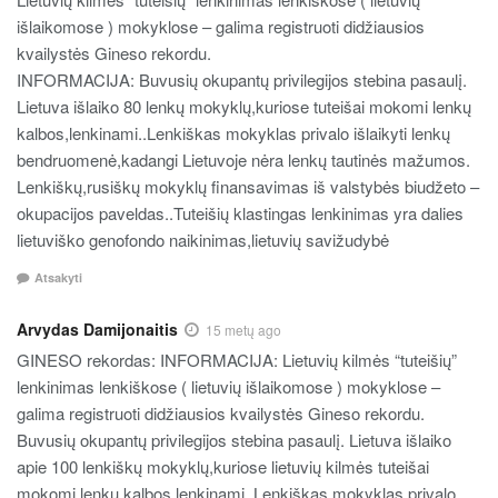
išlaikomose ) mokyklose – galima registruoti didžiausios
kvailystės Gineso rekordu.
INFORMACIJA: Buvusių okupantų privilegijos stebina pasaulį.
Lietuva išlaiko 80 lenkų mokyklų,kuriose tuteišai mokomi lenkų
kalbos,lenkinami..Lenkiškas mokyklas privalo išlaikyti lenkų
bendruomenė,kadangi Lietuvoje nėra lenkų tautinės mažumos.
Lenkiškų,rusiškų mokyklų finansavimas iš valstybės biudžeto –
okupacijos paveldas..Tuteišių klastingas lenkinimas yra dalies
lietuviško genofondo naikinimas,lietuvių savižudybė
Atsakyti
Arvydas Damijonaitis
15 metų ago
GINESO rekordas: INFORMACIJA: Lietuvių kilmės “tuteišių”
lenkinimas lenkiškose ( lietuvių išlaikomose ) mokyklose –
galima registruoti didžiausios kvailystės Gineso rekordu.
Buvusių okupantų privilegijos stebina pasaulį. Lietuva išlaiko
apie 100 lenkiškų mokyklų,kuriose lietuvių kilmės tuteišai
mokomi lenkų kalbos,lenkinami..Lenkiškas mokyklas privalo