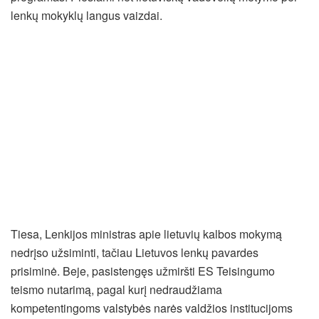
lenkų mokyklų langus vaizdai.
Tiesa, Lenkijos ministras apie lietuvių kalbos mokymą
nedrįso užsiminti, tačiau Lietuvos lenkų pavardes
prisiminė. Beje, pasistengęs užmiršti ES Teisingumo
teismo nutarimą, pagal kurį nedraudžiama
kompetentingoms valstybės narės valdžios institucijoms