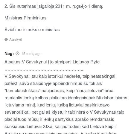
2. Šis nutarimas įsigalioja 2011 m. rugsėjo 1 dieną.
Ministras Pirmininkas
Švietimo ir mokslo ministras
Atsakyti
Nagi
15 metų ago
Atsakas V Savukynui į jo straipsnį Lietuvos Ryte
……………………………………………..
V Savokynai, tau kaip istorikui nederėtų taip neatsakingai
pateikti savo straipsnyje apibendrinimus su tokiais
“bumblauskiškais” naujadarais, kaip “naujalietuviai” arba
remiantis lenkų kalbos platinimo ideologais pakišti dabartiniams
lietuviams mintį, kad lenkų kalbą lietuviai pasirinkdavo
savanoriškai, bet gal aš klystu ir taip nėra o V Savukynas taip
plačiai tuos mūsų ir lenkų santykius aprašo remdamasis
sunkiausiu Lietuvai XIXa, kai jau rodėsi kad Lietuva kaip ir
Prūsija su savo senaisiais gyventojais, jų kalba ir valstybę