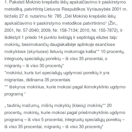
1. Pakeisti Mokinio krepšelio lėšų apskaičiavimo ir paskirstymo
metodiką, patvirtintą Lietuvos Respublikos Vyriausybės 2001 m.
birželio 27 d. nutarimu Nr. 785 ,,Dėl Mokinio krepšelio lėšų
apskaičiavimo ir paskirstymo metodikos patvirtinimo“ (Žin.,
2001, Nr. 57-2040; 2009, Nr. 158-7134; 2010, Nr. 155-7872), ir
išdėstyti 1 priedo 14 punkto šeštąją ir septintąją eilutes taip:
mokinių, besimokančių daugiakalbėje aplinkoje esančiose
mokyklose (skyriuose) lietuvių mokomąja kalba** 10 procentų,
integruotų specialiųjų poreikių – iš viso 35 procentai, o
migrantų – iš viso 30 procentų*
*mokiniui, kuris turi specialiųjų ugdymosi poreikių ir yra
migrantas, didinama 35 procentais
** išskyrus mokinius, kurie mokosi pagal ikimokyklinio ugdymo
programą “
„ tautinių mažumų, mišrių mokyklų (klasių) mokinių** 20
procentų, mokinių, kurie mokosi pagal priešmokyklinio ugdymo
programą – iš viso 5 procentai, integruotų specialiųjų poreikių –
iš viso 35 procentai, migrantų – iš viso 30 procentų*