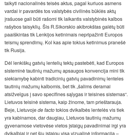
taikyti nacionalinės teisės aktus, pagal kuriuos asmens
vardai ir pavardės tos valstybės civilinės būklės aktų
įrašuose gali būti rašomi tik laikantis valstybinės kalbos
rašybos taisyklių. Šis R.Sikorskio akibrokštas galėtų būti
paaiškintas tik Lenkijos ketinimais nepripažinti Europos
teismų sprendimų. Kol kas apie tokius ketinimus pranešė
tik Rusija.
Dėl lenkiškų gatvių lentelių tektų pastebėti, kad Europos
sisteminė tautinių mažumų apsaugos konvencija mini tik
siekiamybę kabinti tradicinių gatvių pavadinimų lenteles
tautinių mažumų kalbomis, bet tik „šalims deramai
atsižvelgus į savo specifines sąlygas ir teisines sistemas“.
Lietuvos teisinė sistema, kaip žinome, tam prieštarauja.
Beje, Lietuvoje
de facto
tokios dvikalbės lentelės vis tiek
yra kabinamos, dar daugiau, Lietuvos tautinių mažumų
gyvenamose vietovėse vietos įstaigų pavadinimai irgi yra
dvikalbiai ir net šių įstaigų visa vizualinė informacija –