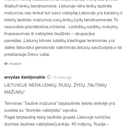
išlaikyti lenkų bendruomenė. Lietuvoje nėra lenkų tautinės
mažumos,nes lenkai turi savo valstybę.Lietuvoje yra karaimų ir
totorių tautinės mažumos,rusų,lenkų,žydų bendruomenės.To
nesuvokia prezidentūra,ministrai.. Lenkiškų,rusiškų mokyklų
finansavimas iš valstybės biudžeto – okupacijos
paveldas..Lietuvių kilmės tuteišių klastingas lenkinimas yra
dalies lietuviško genofondo naikinimas,lietuvių savižudybė,o tai
prieštarauja Dievo valiai.
Atsakyti
arvydas damijonaitis
13 metų ago
LIETUVOJE NĖRA LENKŲ, RUSŲ, ŽYDŲ „TAUTINIŲ
MAŽUMŲ“
Terminas “Tautinė mažuma” tarptautinės teisės erdvėje yra
susieta su “išorinės valstybės” sąvoka.
Pagal tarptautinę teisę tautinės grupės Lietuvoje turinčios
išorines tautines valstybes(Lenkija- 40 milijonų, Rusija –