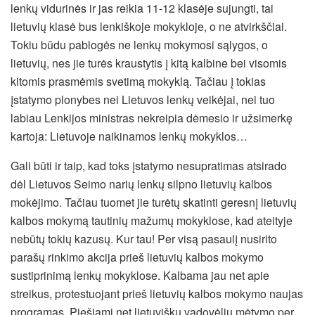
lenkų vidurinės ir jas reikia 11-12 klasėje sujungti, tai
lietuvių klasė bus lenkiškoje mokykloje, o ne atvirkščiai.
Tokiu būdu pablogės ne lenkų mokymosi sąlygos, o
lietuvių, nes jie turės kraustytis į kitą kalbine bei visomis
kitomis prasmėmis svetimą mokyklą. Tačiau į tokias
įstatymo plonybes nei Lietuvos lenkų veikėjai, nei tuo
labiau Lenkijos ministras nekreipia dėmesio ir užsimerkę
kartoja: Lietuvoje naikinamos lenkų mokyklos…
Gali būti ir taip, kad toks įstatymo nesupratimas atsirado
dėl Lietuvos Seimo narių lenkų silpno lietuvių kalbos
mokėjimo. Tačiau tuomet jie turėtų skatinti geresnį lietuvių
kalbos mokymą tautinių mažumų mokyklose, kad ateityje
nebūtų tokių kazusų. Kur tau! Per visą pasaulį nusirito
parašų rinkimo akcija prieš lietuvių kalbos mokymo
sustiprinimą lenkų mokyklose. Kalbama jau net apie
streikus, protestuojant prieš lietuvių kalbos mokymo naujas
programas. Piešiami net lietuviškų vadovėlių mėtymo per