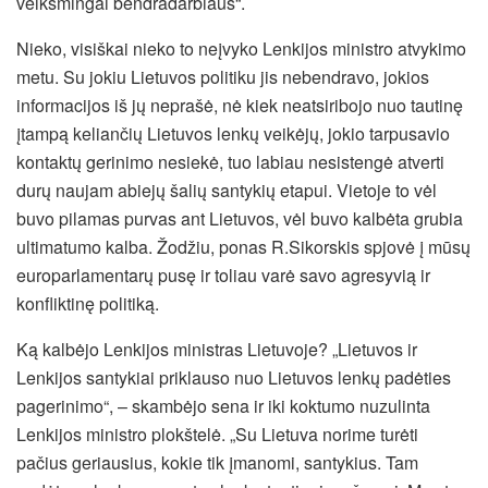
veiksmingai bendradarbiaus“.
Nieko, visiškai nieko to neįvyko Lenkijos ministro atvykimo
metu. Su jokiu Lietuvos politiku jis nebendravo, jokios
informacijos iš jų neprašė, nė kiek neatsiribojo nuo tautinę
įtampą keliančių Lietuvos lenkų veikėjų, jokio tarpusavio
kontaktų gerinimo nesiekė, tuo labiau nesistengė atverti
durų naujam abiejų šalių santykių etapui. Vietoje to vėl
buvo pilamas purvas ant Lietuvos, vėl buvo kalbėta grubia
ultimatumo kalba. Žodžiu, ponas R.Sikorskis spjovė į mūsų
europarlamentarų pusę ir toliau varė savo agresyvią ir
konfliktinę politiką.
Ką kalbėjo Lenkijos ministras Lietuvoje? „Lietuvos ir
Lenkijos santykiai priklauso nuo Lietuvos lenkų padėties
pagerinimo“, – skambėjo sena ir iki koktumo nuzulinta
Lenkijos ministro plokštelė. „Su Lietuva norime turėti
pačius geriausius, kokie tik įmanomi, santykius. Tam