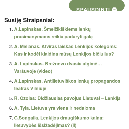
SPAUSDINTI 🖨
Susiję Straipsniai:
A.Lapinskas. Šmeižikiškiems lenkų
prasimanymams reikia padaryti galą
A. Melianas. Atviras laiškas Lenkijos kolegoms:
Kas ir kodėl klaidina mūsų Lenkijos bičiulius?
A. Lapinskas. Brežnevo dvasia atgimė…
Varšuvoje (video)
A.Lapinskas. Antilietuviškos lenkų propagandos
teatras Vilniuje
R. Ozolas: Didžiausias pavojus Lietuvai – Lenkija
A. Tyla. Lietuva yra viena ir nedaloma
G.Songaila. Lenkijos draugiškumo kaina:
lietuvybės išsižadėjimas? (II)