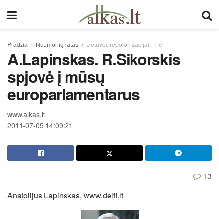
Pradžia
Nuomonių ratas
Lietuvos repolonizacijai – ne!
A.Lapinskas. R.Sikorskis
spjovė į mūsų
europarlamentarus
www.alkas.lt
2011-07-05 14:09:21
13
Anatolijus Lapinskas, www.delfi.lt