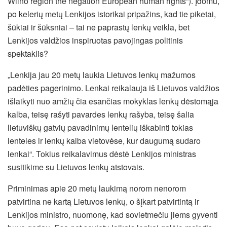
Wilno region the negation European human rights“). Įdomu,
po kelerių metų Lenkijos istorikai pripažins, kad tie piketai,
šūkiai ir šūksniai – tai ne paprastų lenkų veikla, bet
Lenkijos valdžios inspiruotas pavojingas politinis
spektaklis?
„Lenkija jau 20 metų laukia Lietuvos lenkų mažumos
padėties pagerinimo. Lenkai reikalauja iš Lietuvos valdžios
išlaikyti nuo amžių čia esančias mokyklas lenkų dėstomąja
kalba, teisę rašyti pavardes lenkų rašyba, teisę šalia
lietuviškų gatvių pavadinimų lentelių iškabinti tokias
lenteles ir lenkų kalba vietovėse, kur daugumą sudaro
lenkai“. Tokius reikalavimus dėstė Lenkijos ministras
susitikime su Lietuvos lenkų atstovais.
Priminimas apie 20 metų laukimą norom nenorom
patvirtina ne kartą Lietuvos lenkų, o šįkart patvirtintą ir
Lenkijos ministro, nuomonę, kad sovietmečiu jiems gyventi