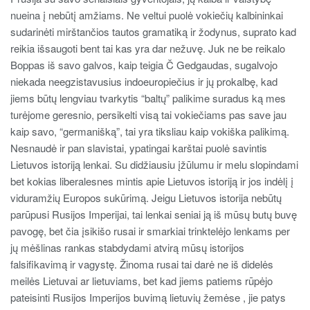
nueina į nebūtį amžiams. Ne veltui puolė vokiečių kalbininkai
sudarinėti mirštančios tautos gramatiką ir žodynus, suprato kad
reikia išsaugoti bent tai kas yra dar nežuvę. Juk ne be reikalo
Boppas iš savo galvos, kaip teigia Č Gedgaudas, sugalvojo
niekada neegzistavusius indoeuropiečius ir jų prokalbę, kad
jiems būtų lengviau tvarkytis “baltų” palikime suradus ką mes
turėjome geresnio, persikelti visą tai vokiečiams pas save jau
kaip savo, “germanišką”, tai yra tiksliau kaip vokiška palikimą.
Nesnaudė ir pan slavistai, ypatingai karštai puolė savintis
Lietuvos istoriją lenkai. Su didžiausiu įžūlumu ir melu slopindami
bet kokias liberalesnes mintis apie Lietuvos istoriją ir jos indėlį į
viduramžių Europos sukūrimą. Jeigu Lietuvos istorija nebūtų
parūpusi Rusijos Imperijai, tai lenkai seniai ją iš mūsų butų buvę
pavogę, bet čia įsikišo rusai ir smarkiai trinktelėjo lenkams per
jų mėšlinas rankas stabdydami atvirą mūsų istorijos
falsifikavimą ir vagystę. Žinoma rusai tai darė ne iš didelės
meilės Lietuvai ar lietuviams, bet kad jiems patiems rūpėjo
pateisinti Rusijos Imperijos buvimą lietuvių žemėse , jie patys