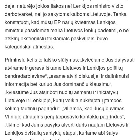
deja, neturėjo jokios įtakos nei Lenkijos ministro vizito
darbotvarkei, nei jo sakytoms kalboms Lietuvoje. Tenka
konstatuoti, kad mūsų EP narių kvietimas Lenkijos
ministrui pasidomėti realia Lietuvos lenkų padėtimi, o ne
atskirų ekstremistų teikiamais paskviliais, buvo
kategoriškai atmestas.
Priminsiu kelis to laiško siūlymus: „kviečiame Jus dalyvauti
atvirame ir geravališkame Lietuvos ir Lenkijos politikų
bendradarbiavime“, „esame atviri diskusijai ir dalinimuisi
informacija bet kuriuo Jus dominančiu klausimu“,
„kviestume Jus atsiriboti nuo tų asmenų ir iniciatyvų
Lietuvoje ir Lenkijoje, kurių veikla nukreipta į įtampos
kėlimą tautiniu pagrindu“, „viliamės, kad Jūsų buvimas
Vilniuje atnaujins gerų tarpusavio kontaktų pagrindus“,
„tikime, kad Jums pavyks atverti duris naujam Lietuvos ir
Lenkijos dvišalių santykių etapui, kuriame abi šalys