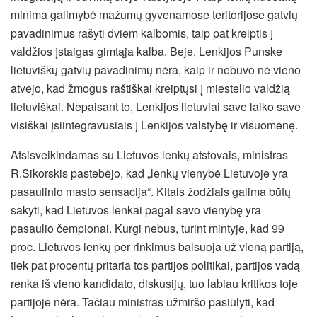
minima galimybė mažumų gyvenamose teritorijose gatvių
pavadinimus rašyti dviem kalbomis, taip pat kreiptis į
valdžios įstaigas gimtąja kalba. Beje, Lenkijos Punske
lietuviškų gatvių pavadinimų nėra, kaip ir nebuvo nė vieno
atvejo, kad žmogus raštiškai kreiptųsi į miestelio valdžią
lietuviškai. Nepaisant to, Lenkijos lietuviai save laiko save
visiškai įsiintegravusiais į Lenkijos valstybę ir visuomenę.
Atsisveikindamas su Lietuvos lenkų atstovais, ministras
R.Sikorskis pastebėjo, kad „lenkų vienybė Lietuvoje yra
pasaulinio masto sensacija“. Kitais žodžiais galima būtų
sakyti, kad Lietuvos lenkai pagal savo vienybę yra
pasaulio čempionai. Kurgi nebus, turint mintyje, kad 99
proc. Lietuvos lenkų per rinkimus balsuoja už vieną partiją,
tiek pat procentų pritaria tos partijos politikai, partijos vadą
renka iš vieno kandidato, diskusijų, tuo labiau kritikos toje
partijoje nėra. Tačiau ministras užmiršo pasiūlyti, kad