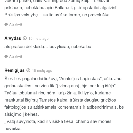
vakarų pusėn, dalis Kaliningrado žemių kaip ir Lietuvai
priklauso, nebeklabu apie Baltarusiją…ir apskritai atgaivinti
Prūsijos valstybę….su lietuviška tarme, ne provokiška…
Atsakyti
Arvydas
15 metų ago
atsiprašau dėl klaidų… bevyličiau, nebekalbu
Atsakyti
Remigijus
15 metų ago
Šiek tiek pagalandai liežuvį, “Anatolijus Lapinskas”, ačiū. Jau
geriau skaitosi, ne vien tik “į vieną ausį įėjo, per kitą išėjo”.
Tačiau tobulumui ribų nėra, kaip žinia. Iki lygio, kuriame
mankurtai išgirsų Tamstos kalba, trūksta daugiau griežtos
faktologijos su atitinkamais komentarais ir apibendrinimais, be
sisiojimo į kelnes.
Į vatą suvyniota, kad ir visiška tiesa, chamo savimonės
neveikia.