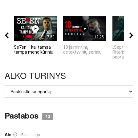
17:50
12:25
Se7en – kai tamsa
10 įsimintinų
„Septynių Ka
tampa meno kūriniu
detektyvinių serialų
Riteris" – kai
paprastumas
ALKO TURINYS
ALKO
TURINYS
Pastabos
13
Alė
15 metų ago