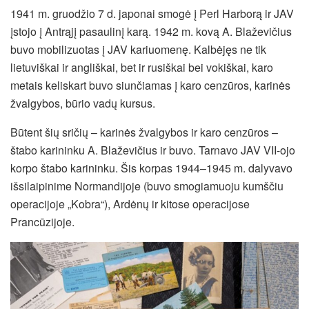
1941 m. gruodžio 7 d. japonai smogė į Perl Harborą ir JAV
įstojo į Antrąjį pasaulinį karą. 1942 m. kovą A. Blaževičius
buvo mobilizuotas į JAV kariuomenę. Kalbėjęs ne tik
lietuviškai ir angliškai, bet ir rusiškai bei vokiškai, karo
metais keliskart buvo siunčiamas į karo cenzūros, karinės
žvalgybos, būrio vadų kursus.
Būtent šių sričių – karinės žvalgybos ir karo cenzūros –
štabo karininku A. Blaževičius ir buvo. Tarnavo JAV VII-ojo
korpo štabo karininku. Šis korpas 1944–1945 m. dalyvavo
išsilaipinime Normandijoje (buvo smogiamuoju kumščiu
operacijoje „Kobra“), Ardėnų ir kitose operacijose
Prancūzijoje.