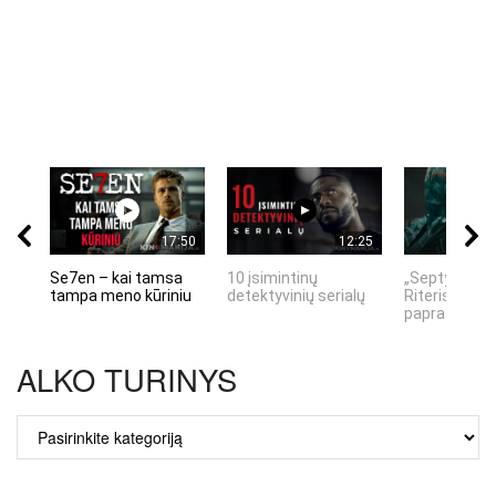
17:50
12:25
Se7en – kai tamsa
10 įsimintinų
„Septynių Ka
tampa meno kūriniu
detektyvinių serialų
Riteris" – kai
paprastumas
ALKO TURINYS
ALKO
TURINYS