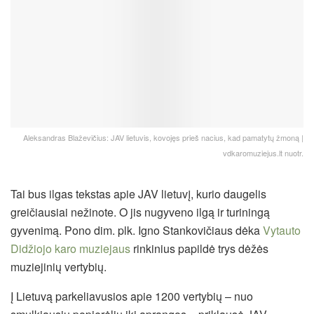
Aleksandras Blaževičius: JAV lietuvis, kovojęs prieš nacius, kad pamatytų žmoną |
vdkaromuziejus.lt nuotr.
Tai bus ilgas tekstas apie JAV lietuvį, kurio daugelis
greičiausiai nežinote. O jis nugyveno ilgą ir turiningą
gyvenimą. Pono dim. plk. Igno Stankovičiaus dėka
Vytauto
Didžiojo karo muziejaus
rinkinius papildė trys dėžės
muziejinių vertybių.
Į Lietuvą parkeliavusios apie 1200 vertybių – nuo