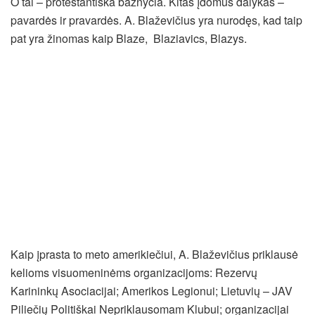
O tai – protestantiška bažnyčia. Kitas įdomus dalykas –
pavardės ir pravardės. A. Blaževičius yra nurodęs, kad taip
pat yra žinomas kaip Blaze, Blaziavics, Blazys.
Kaip įprasta to meto amerikiečiui, A. Blaževičius priklausė
kelioms visuomeninėms organizacijoms: Rezervų
Karininkų Asociacijai; Amerikos Legionui; Lietuvių – JAV
Piliečių Politiškai Nepriklausomam Klubui; organizacijai