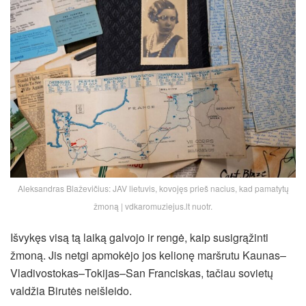
Aleksandras Blaževičius: JAV lietuvis, kovojęs prieš nacius, kad pamatytų
žmoną | vdkaromuziejus.lt nuotr.
Išvykęs visą tą laiką galvojo ir rengė, kaip susigrąžinti
žmoną. Jis netgi apmokėjo jos kelionę maršrutu Kaunas–
Vladivostokas–Tokijas–San Franciskas, tačiau sovietų
valdžia Birutės neišleido.