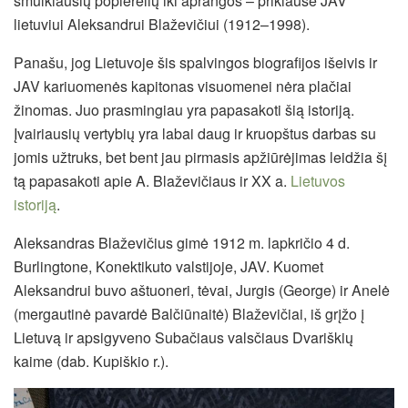
smulkiausių popierėlių iki aprangos – priklausė JAV
lietuviui Aleksandrui Blaževičiui (1912–1998).
Panašu, jog Lietuvoje šis spalvingos biografijos išeivis ir
JAV kariuomenės kapitonas visuomenei nėra plačiai
žinomas. Juo prasmingiau yra papasakoti šią istoriją.
Įvairiausių vertybių yra labai daug ir kruopštus darbas su
jomis užtruks, bet bent jau pirmasis apžiūrėjimas leidžia šį
tą papasakoti apie A. Blaževičiaus ir XX a.
Lietuvos
istoriją
.
Aleksandras Blaževičius gimė 1912 m. lapkričio 4 d.
Burlingtone, Konektikuto valstijoje, JAV. Kuomet
Aleksandrui buvo aštuoneri, tėvai, Jurgis (George) ir Anelė
(mergautinė pavardė Balčiūnaitė) Blaževičiai, iš grįžo į
Lietuvą ir apsigyveno Subačiaus valsčiaus Dvariškių
kaime (dab. Kupiškio r.).