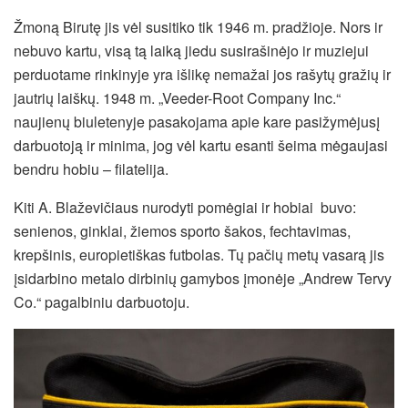
Žmoną Birutę jis vėl susitiko tik 1946 m. pradžioje. Nors ir
nebuvo kartu, visą tą laiką jiedu susirašinėjo ir muziejui
perduotame rinkinyje yra išlikę nemažai jos rašytų gražių ir
jautrių laiškų. 1948 m. „Veeder-Root Company Inc.“
naujienų biuletenyje pasakojama apie kare pasižymėjusį
darbuotoją ir minima, jog vėl kartu esanti šeima mėgaujasi
bendru hobiu – filatelija.
Kiti A. Blaževičiaus nurodyti pomėgiai ir hobiai buvo:
senienos, ginklai, žiemos sporto šakos, fechtavimas,
krepšinis, europietiškas futbolas. Tų pačių metų vasarą jis
įsidarbino metalo dirbinių gamybos įmonėje „Andrew Tervy
Co.“ pagalbiniu darbuotoju.