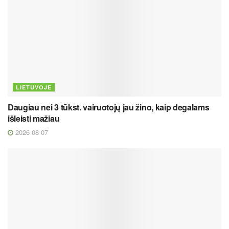
LIETUVOJE
Daugiau nei 3 tūkst. vairuotojų jau žino, kaip degalams
išleisti mažiau
2026 08 07