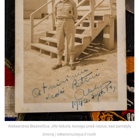
Aleksandras Blaževičius: JAV lietuvis, kovojęs prieš nacius, kad pamatytų
žmoną | vdkaromuziejus.lt nuotr.