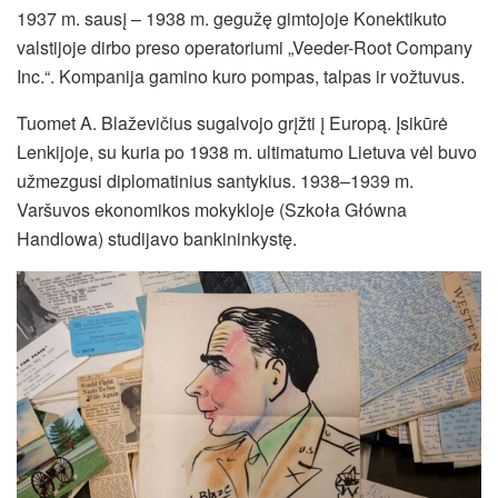
1937 m. sausį – 1938 m. gegužę gimtojoje Konektikuto
valstijoje dirbo preso operatoriumi „Veeder-Root Company
Inc.“. Kompanija gamino kuro pompas, talpas ir vožtuvus.
Tuomet A. Blaževičius sugalvojo grįžti į Europą. Įsikūrė
Lenkijoje, su kuria po 1938 m. ultimatumo Lietuva vėl buvo
užmezgusi diplomatinius santykius. 1938–1939 m.
Varšuvos ekonomikos mokykloje (Szkoła Główna
Handlowa) studijavo bankininkystę.