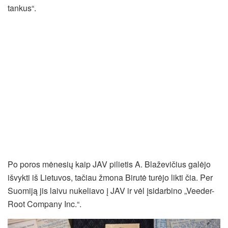
tankus“.
Po poros mėnesių kaip JAV pilietis A. Blaževičius galėjo
išvykti iš Lietuvos, tačiau žmona Birutė turėjo likti čia. Per
Suomiją jis laivu nukeliavo į JAV ir vėl įsidarbino „Veeder-
Root Company Inc.“.