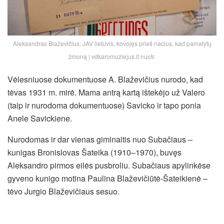
Aleksandras Blaževičius: JAV lietuvis, kovojęs prieš nacius, kad pamatytų
žmoną | vdkaromuziejus.lt nuotr.
Vėlesniuose dokumentuose A. Blaževičius nurodo, kad
tėvas 1931 m. mirė. Mama antrą kartą ištekėjo už Valero
(taip ir nurodoma dokumentuose) Savicko ir tapo ponia
Anele Savickiene.
Nurodomas ir dar vienas giminaitis nuo Subačiaus –
kunigas Bronislovas Šateika (1910–1970), buvęs
Aleksandro pirmos eilės pusbroliu. Subačiaus apylinkėse
gyveno kunigo motina Paulina Blaževičiūtė-Šateikienė –
tėvo Jurgio Blaževičiaus sesuo.