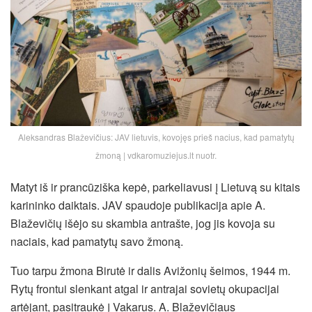
Aleksandras Blaževičius: JAV lietuvis, kovojęs prieš nacius, kad pamatytų
žmoną | vdkaromuziejus.lt nuotr.
Matyt iš ir prancūziška kepė, parkeliavusi į Lietuvą su kitais
karininko daiktais. JAV spaudoje publikacija apie A.
Blaževičių išėjo su skambia antrašte, jog jis kovoja su
naciais, kad pamatytų savo žmoną.
Tuo tarpu žmona Birutė ir dalis Avižonių šeimos, 1944 m.
Rytų frontui slenkant atgal ir antrajai sovietų okupacijai
artėjant, pasitraukė į Vakarus. A. Blaževičiaus