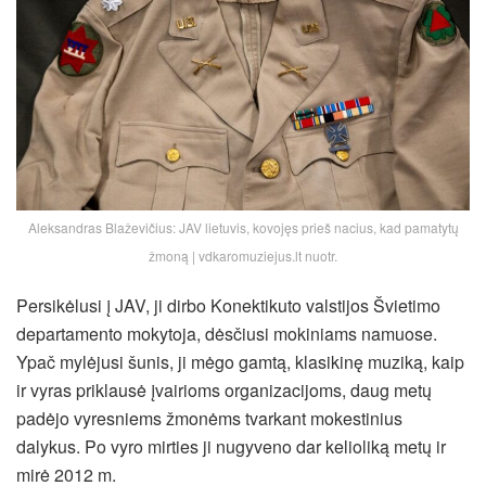
Aleksandras Blaževičius: JAV lietuvis, kovojęs prieš nacius, kad pamatytų
žmoną | vdkaromuziejus.lt nuotr.
Persikėlusi į JAV, ji dirbo Konektikuto valstijos Švietimo
departamento mokytoja, dėsčiusi mokiniams namuose.
Ypač mylėjusi šunis, ji mėgo gamtą, klasikinę muziką, kaip
ir vyras priklausė įvairioms organizacijoms, daug metų
padėjo vyresniems žmonėms tvarkant mokestinius
dalykus. Po vyro mirties ji nugyveno dar kelioliką metų ir
mirė 2012 m.