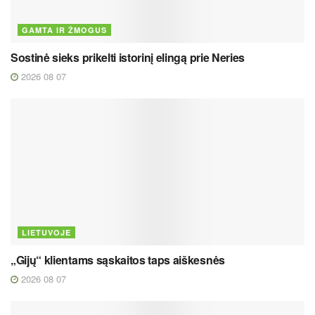
GAMTA IR ŽMOGUS
Sostinė sieks prikelti istorinį elingą prie Neries
2026 08 07
LIETUVOJE
„Gijų“ klientams sąskaitos taps aiškesnės
2026 08 07