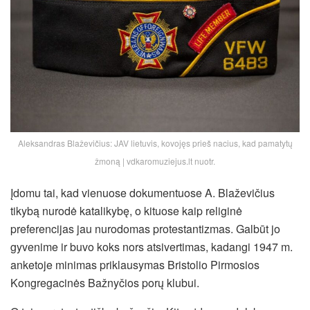
Aleksandras Blaževičius: JAV lietuvis, kovojęs prieš nacius, kad pamatytų
žmoną | vdkaromuziejus.lt nuotr.
Įdomu tai, kad vienuose dokumentuose A. Blaževičius
tikybą nurodė katalikybę, o kituose kaip religinė
preferencijas jau nurodomas protestantizmas. Galbūt jo
gyvenime ir buvo koks nors atsivertimas, kadangi 1947 m.
anketoje minimas priklausymas Bristolio Pirmosios
Kongregacinės Bažnyčios porų klubui.