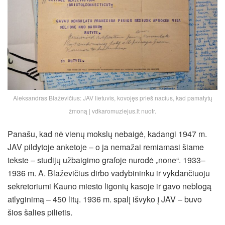
Aleksandras Blaževičius: JAV lietuvis, kovojęs prieš nacius, kad pamatytų
žmoną | vdkaromuziejus.lt nuotr.
Panašu, kad nė vienų mokslų nebaigė, kadangi 1947 m.
JAV pildytoje anketoje – o ja nemažai remiamasi šiame
tekste – studijų užbaigimo grafoje nurodė „none“. 1933–
1936 m. A. Blaževičius dirbo vadybininku ir vykdančiuoju
sekretoriumi Kauno miesto ligonių kasoje ir gavo neblogą
atlyginimą – 450 litų. 1936 m. spalį išvyko į JAV – buvo
šios šalies pilietis.