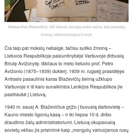
Aleksandras Blaževičius: JAV lietuvis, kovojęs prieš nacius, kad pamatytų
žmoną | vdkaromuziejus.lt nuotr.
Čia taip pat mokslų nebaigė, tačiau sutiko žmoną –
Lietuvos Respublikoje pasiuntinybėje Varšuvoje dirbusią
Birutę Avižonytę. Iškilaus to meto lietuvio prof. Petro
Avižonio (1875–1939) dukterį. 1939 m. rugsėjį prasidėjęs
Antrasis pasaulinis karas Blaževičių šeimą užklupo
Varšuvoje ir iš karo sunaikintos Lenkijos Respublikos jie
pasitraukė į Lietuvą.
1940 m. sausį A. Blaževičius grįžo į buvusią darbovietę –
Kauno miesto ligonių kasą – ir iki liepos 10 d. dirbo
draudimo žalų administratoriumi. Lietuvą okupavusią
sovietų vėliau jis prisiminė kaip „mongolų vairuojamus rusų