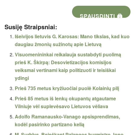
SPAUSDINTI 🖨
Susiję Straipsniai:
Išeivijos lietuvis G. Karosas: Mano tikslas, kad kuo
daugiau žmonių sužinotų apie Lietuvą
Visuomenininkai reikalauja sustabdyti puolimą
prieš K. Škirpą: Desovietizacijos komisijos
veiksmai vertinami kaip politizuoti ir teisiškai
ydingi
Prieš 735 metus kryžiuočiai puolė Kolainių pilį
Prieš 85 metus iš lenkų okupantų atgautame
Vilniuje vėl suplevėsavo Lietuvos vėliava
Adolfo Ramanausko-Vanago apsisprendimas,
kodėl pasirinko partizano kelią
M. Surblys. Beieškant Palangos burmistro Jono