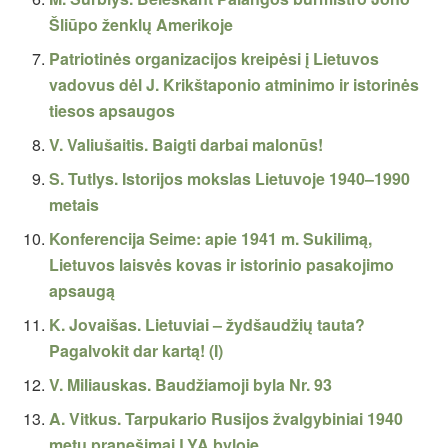
Šliūpo ženklų Amerikoje
Patriotinės organizacijos kreipėsi į Lietuvos
vadovus dėl J. Krikštaponio atminimo ir istorinės
tiesos apsaugos
V. Valiušaitis. Baigti darbai malonūs!
S. Tutlys. Istorijos mokslas Lietuvoje 1940–1990
metais
Konferencija Seime: apie 1941 m. Sukilimą,
Lietuvos laisvės kovas ir istorinio pasakojimo
apsaugą
K. Jovaišas. Lietuviai – žydšaudžių tauta?
Pagalvokit dar kartą! (I)
V. Miliauskas. Baudžiamoji byla Nr. 93
A. Vitkus. Tarpukario Rusijos žvalgybiniai 1940
metų pranešimai LYA byloje