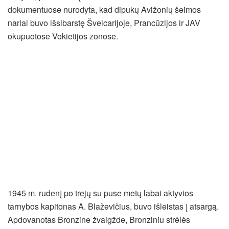
dokumentuose nurodyta, kad dipukų Avižonių šeimos
nariai buvo išsibarstę Šveicarijoje, Prancūzijos ir JAV
okupuotose Vokietijos zonose.
1945 m. rudenį po trejų su puse metų labai aktyvios
tarnybos kapitonas A. Blaževičius, buvo išleistas į atsargą.
Apdovanotas Bronzine žvaigžde, Bronziniu strėlės