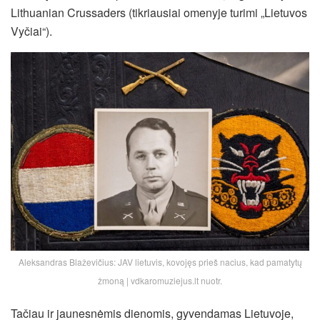
Lithuanian Crussaders (tikriausiai omenyje turimi „Lietuvos
Vyčiai“).
Aleksandras Blaževičius: JAV lietuvis, kovojęs prieš nacius, kad pamatytų
žmoną | vdkaromuziejus.lt nuotr.
Tačiau ir jaunesnėmis dienomis, gyvendamas Lietuvoje,