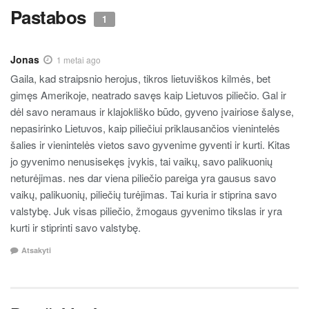
Pastabos
1
Jonas
1 metai ago
Gaila, kad straipsnio herojus, tikros lietuviškos kilmės, bet
gimęs Amerikoje, neatrado savęs kaip Lietuvos piliečio. Gal ir
dėl savo neramaus ir klajokliško būdo, gyveno įvairiose šalyse,
nepasirinko Lietuvos, kaip piliečiui priklausančios vienintelės
šalies ir vienintelės vietos savo gyvenime gyventi ir kurti. Kitas
jo gyvenimo nenusisekęs įvykis, tai vaikų, savo palikuonių
neturėjimas. nes dar viena piliečio pareiga yra gausus savo
vaikų, palikuonių, piliečių turėjimas. Tai kuria ir stiprina savo
valstybę. Juk visas piliečio, žmogaus gyvenimo tikslas ir yra
kurti ir stiprinti savo valstybę.
Atsakyti