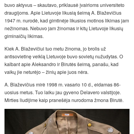
buvo aktyvus – skautavo, priklausė įvairioms universiteto
draugijoms. Apie Lietuvoje likusią šeimą A. Blaževičius
1947 m. nurodė, kad gimtinėje likusios motinos likimas jam
nežinomas. Nebuvo jam žinomas ir kitų Lietuvoje likusių
giminaičių likimas.
Kiek A. Blaževičiui tuo metu žinoma, jo brolis už
antisovietinę veiklą Lietuvoje buvo sovietų nužudytas. O
kalbant apie Aleksandro ir Birutės šeimą, panašu, kad
vaikų jie neturėjo – žinių apie juos nėra.
A. Blaževičius mirė 1998 m. vasario 10 d., eidamas 86-
uosius metus. Tuo laiku jau gyveno Delavero valstijoje.
Mirties liudijime kaip pranešėja nurodoma žmona Birutė.