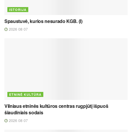
ISTORIJA
Spaustuvė, kurios nesurado KGB. (I)
2026 08 07
ETNINĖ KULTŪRA
Vilniaus etninės kultūros centras rugpjūtį išpuoš
šiaudiniais sodais
2026 08 07