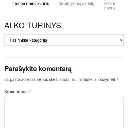
tampa meno kūriniu
detektyvinių serialų
Riteris" – kai
paprastumas
ALKO TURINYS
ALKO
TURINYS
Parašykite komentarą
El. pašto adresas nebus skelbiamas.
Būtini laukeliai pažymėti
*
Komentaras
*