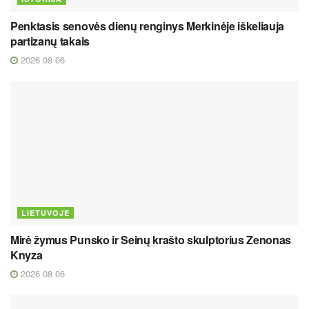
Penktasis senovės dienų renginys Merkinėje iškeliauja
partizanų takais
2026 08 06
LIETUVOJE
Mirė žymus Punsko ir Seinų krašto skulptorius Zenonas
Knyza
2026 08 06