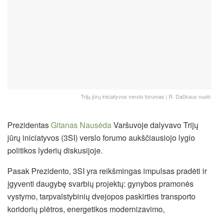
Trijų jūrų iniciatyvos verslo forumas | R. Dačkaus nuotr.
Prezidentas
Gitanas Nausėda
Varšuvoje dalyvavo Trijų
jūrų iniciatyvos (3SI) verslo forumo aukščiausiojo lygio
politikos lyderių diskusijoje.
Pasak Prezidento, 3SI yra reikšmingas impulsas pradėti ir
įgyventi daugybę svarbių projektų: gynybos pramonės
vystymo, tarpvalstybinių dvejopos paskirties transporto
koridorių plėtros, energetikos modernizavimo,