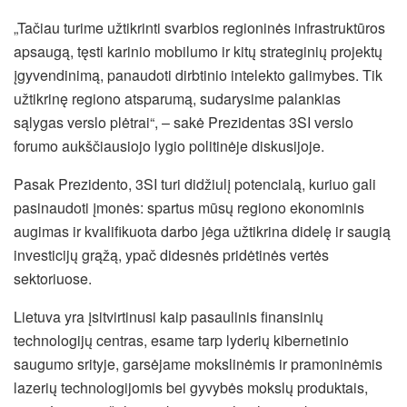
„Tačiau turime užtikrinti svarbios regioninės infrastruktūros
apsaugą, tęsti karinio mobilumo ir kitų strateginių projektų
įgyvendinimą, panaudoti dirbtinio intelekto galimybes. Tik
užtikrinę regiono atsparumą, sudarysime palankias
sąlygas verslo plėtrai“, – sakė Prezidentas 3SI verslo
forumo aukščiausiojo lygio politinėje diskusijoje.
Pasak Prezidento, 3SI turi didžiulį potencialą, kuriuo gali
pasinaudoti įmonės: spartus mūsų regiono ekonominis
augimas ir kvalifikuota darbo jėga užtikrina didelę ir saugią
investicijų grąžą, ypač didesnės pridėtinės vertės
sektoriuose.
Lietuva yra įsitvirtinusi kaip pasaulinis finansinių
technologijų centras, esame tarp lyderių kibernetinio
saugumo srityje, garsėjame mokslinėmis ir pramoninėmis
lazerių technologijomis bei gyvybės mokslų produktais,