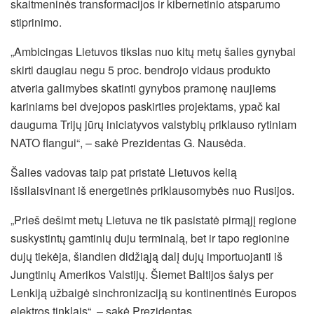
skaitmeninės transformacijos ir kibernetinio atsparumo
stiprinimo.
„Ambicingas Lietuvos tikslas nuo kitų metų šalies gynybai
skirti daugiau negu 5 proc. bendrojo vidaus produkto
atveria galimybes skatinti gynybos pramonę naujiems
kariniams bei dvejopos paskirties projektams, ypač kai
dauguma Trijų jūrų iniciatyvos valstybių priklauso rytiniam
NATO flangui“, – sakė Prezidentas G. Nausėda.
Šalies vadovas taip pat pristatė Lietuvos kelią
išsilaisvinant iš energetinės priklausomybės nuo Rusijos.
„Prieš dešimt metų Lietuva ne tik pasistatė pirmąjį regione
suskystintų gamtinių duju terminalą, bet ir tapo regionine
dujų tiekėja, šiandien didžiąją dalį dujų importuojanti iš
Jungtinių Amerikos Valstijų. Šiemet Baltijos šalys per
Lenkiją užbaigė sinchronizaciją su kontinentinės Europos
elektros tinklais“, – sakė Prezidentas.