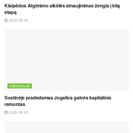
Klaipėdos Atgimimo aikštės atnaujinimas žengia į kitą
etapą
2026 08 05
LIETUVOJE
Sostinėje pradedamas Jogailos gatvės kapitalinis
remontas
2026 08 05