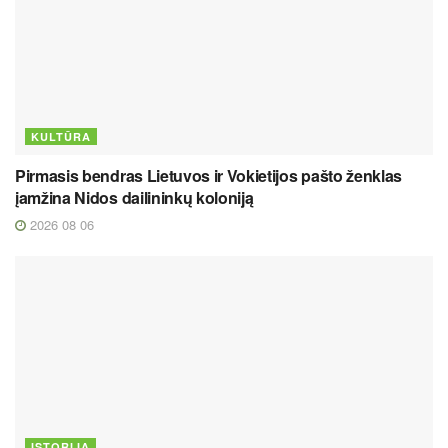
KULTŪRA
Pirmasis bendras Lietuvos ir Vokietijos pašto ženklas
įamžina Nidos dailininkų koloniją
2026 08 06
ISTORIJA