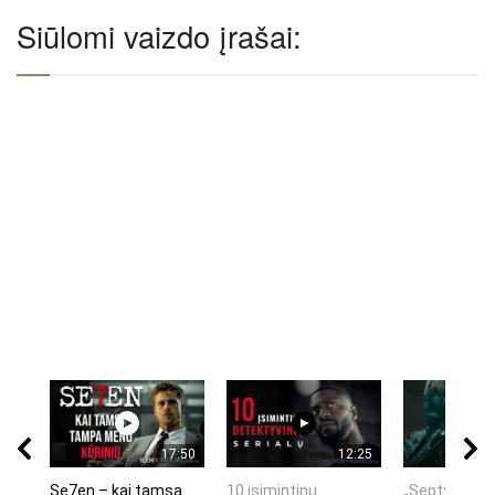
Siūlomi vaizdo įrašai:
17:50
12:25
Se7en – kai tamsa
10 įsimintinų
„Septynių Ka