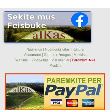
Naujienos
|
Nuomonių ratas
|
Kultūra
Visuomenė
|
Gamta ir žmogus
|
Mokslas
Skaitiniai
|
VideoAlkas
|
Visi rašiniai
|
Paremkite Alką
Pradžia