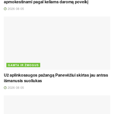
apmokestinami pagal keliams daromą poveikį
2026 08 05
GAMTA IR ŽMOGUS
Už aplinkosaugos pažangą Panevėžiui skirtas jau antras
išmanusis suoliukas
2026 08 05