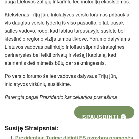
auga Lietuvos žaliųjų ir karinių technologijų ekosistemos.
Kiekvienas Trijų jūrų iniciatyvos verslo forumas pritraukia
vis daugiau verslo lyderių iš viso pasaulio, o tai, pasak
šalies vadovo, rodo, kad labiau tarpusavyje susieto bei
klestinčio regiono vizija tampa tikrove. Forumo dalyviams
Lietuvos vadovas palinkėjo ir toliau stiprinti strategines
partnerystes bei telkti privatų ir viešąjį kapitalą, kad
ateinantis dešimtmetis būtų dar sėkmingesnis.
Po verslo forumo šalies vadovas dalyvaus Trijų jūrų
iniciatyvos viršūnių susitikime.
Parengta pagal Prezidento kanceliarijos pranešimą
SPAUSDINTI 🖨
Susiję Straipsniai:
Prezidentas: Turime didinti ES gynybos pramonės