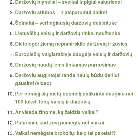
Daržovių blyneliai – sveikai ir pigiai vakarienei
Daržovių sriubos – ir atsparumui didinti
Špinatai – vertingiausių daržovių dešimtuke
Lietuviškų vaisių ir daržovių rinkai neužtenka
Dietologė: žiemą nepamirškite daržovių ir žuvies
Europiečių valgiaraštyje daugėja vaisių ir daržovių
Daržovių naudą lems tinkamas paruošimas
Daržovių augintojai randa naujų būdų derliui
gausinti (video)
Per pirmąjį šių metų pusmetį patikrinta daugiau nei
100 tūkst. tonų vaisių ir daržovių
Ar visada žinome, ką žaidžia vaikai?
Patarimai, kad žuvį pamėgtų net vaikai
Vaikai nemėgsta brokolių: kaip tai pakeisti?