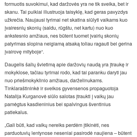
formuotis suvokimui, kad daržovės yra ne tik sveika, bet ir
skanu. Tai puikiai iliustruoja taisyklę, kad geras pavyzdys
užkrečia. Naujausi tyrimai net skatina siūlyti vaikams kuo
įvairesnių skonių (saldu, rūgštu, net kartu) nuo kuo
ankstesnio amžiaus, nes būtent tuomet įvairių skonių
patyrimas slopina neigiamą atsaką toliau ragauti bei gerina
įvairovę mityboje“.
Daugelis šalių švietimą apie daržovių naudą yra įtraukę ir
mokyklose, tačiau tyrimai rodo, kad tai paranku daryti jau
nuo priešmokyklinio amžiaus, darželinukams.
Tinklaraštininkė ir sveikos gyvensenos propaguotoja
Natalija Kurganovė siūlo salotas įtraukti į vaikų jau
pamėgtus kasdieninius bei spalvingus šventinius
patiekalus.
„Gali būti, kad vaikų nereiks perdėm įtikinėti, nes
parduotuvių lentynose neseniai pasirodė naujiena – būtent