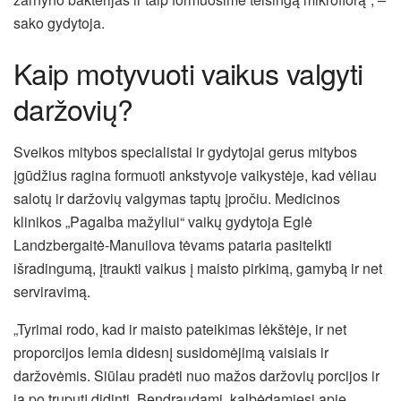
sako gydytoja.
Kaip motyvuoti vaikus valgyti
daržovių?
Sveikos mitybos specialistai ir gydytojai gerus mitybos
įgūdžius ragina formuoti ankstyvoje vaikystėje, kad vėliau
salotų ir daržovių valgymas taptų įpročiu. Medicinos
klinikos „Pagalba mažyliui“ vaikų gydytoja Eglė
Landzbergaitė-Manuilova tėvams pataria pasitelkti
išradingumą, įtraukti vaikus į maisto pirkimą, gamybą ir net
serviravimą.
„Tyrimai rodo, kad ir maisto pateikimas lėkštėje, ir net
proporcijos lemia didesnį susidomėjimą vaisiais ir
daržovėmis. Siūlau pradėti nuo mažos daržovių porcijos ir
ją po truputį didinti. Bendraudami, kalbėdamiesi apie