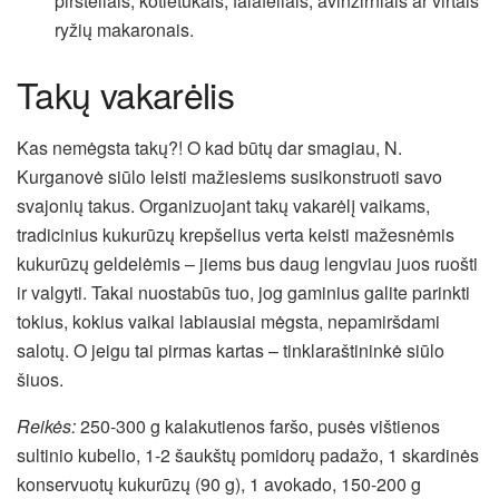
piršteliais, kotletukais, falafeliais, avinžirniais ar virtais
ryžių makaronais.
Takų vakarėlis
Kas nemėgsta takų?! O kad būtų dar smagiau, N.
Kurganovė siūlo leisti mažiesiems susikonstruoti savo
svajonių takus. Organizuojant takų vakarėlį vaikams,
tradicinius kukurūzų krepšelius verta keisti mažesnėmis
kukurūzų geldelėmis – jiems bus daug lengviau juos ruošti
ir valgyti. Takai nuostabūs tuo, jog gaminius galite parinkti
tokius, kokius vaikai labiausiai mėgsta, nepamiršdami
salotų. O jeigu tai pirmas kartas – tinklaraštininkė siūlo
šiuos.
Reikės:
250-300 g kalakutienos faršo, pusės vištienos
sultinio kubelio, 1-2 šaukštų pomidorų padažo, 1 skardinės
konservuotų kukurūzų (90 g), 1 avokado, 150-200 g