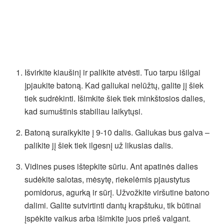
Išvirkite kiaušinį ir palikite atvėsti. Tuo tarpu išilgai
įpjaukite batoną. Kad galiukai nelūžtų, galite jį šiek
tiek sudrėkinti. Išimkite šiek tiek minkštosios dalies,
kad sumuštinis stabiliau laikytųsi.
Batoną suraikykite į 9-10 dalis. Galiukas bus galva –
palikite jį šiek tiek ilgesnį už likusias dalis.
Vidines puses ištepkite sūriu. Ant apatinės dalies
sudėkite salotas, mėsytę, riekelėmis pjaustytus
pomidorus, agurką ir sūrį. Užvožkite viršutine batono
dalimi. Galite sutvirtinti dantų krapštuku, tik būtinai
įspėkite vaikus arba išimkite juos prieš valgant.