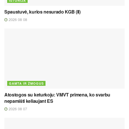
ISTORIJA
Spaustuvė, kurios nesurado KGB (II)
2026 08 08
GAMTA IR ŽMOGUS
Atostogos su keturkoju: VMVT primena, ko svarbu
nepamišti keliaujant ES
2026 08 07