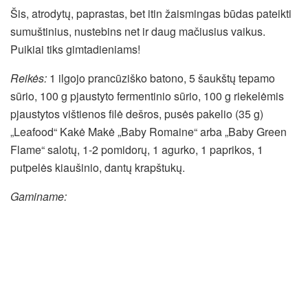
Šis, atrodytų, paprastas, bet itin žaismingas būdas pateikti
sumuštinius, nustebins net ir daug mačiusius vaikus.
Puikiai tiks gimtadieniams!
Reikės:
1 ilgojo prancūziško batono, 5 šaukštų tepamo
sūrio, 100 g pjaustyto fermentinio sūrio, 100 g riekelėmis
pjaustytos vištienos filė dešros, pusės pakelio (35 g)
„Leafood“ Kakė Makė „Baby Romaine“ arba „Baby Green
Flame“ salotų, 1-2 pomidorų, 1 agurko, 1 paprikos, 1
putpelės kiaušinio, dantų krapštukų.
Gaminame: