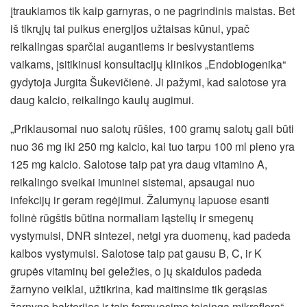
įtraukiamos tik kaip garnyras, o ne pagrindinis maistas. Bet
iš tikrųjų tai puikus energijos užtaisas kūnui, ypač
reikalingas sparčiai augantiems ir besivystantiems
vaikams, įsitikinusi konsultacijų klinikos „Endobiogenika“
gydytoja Jurgita Šukevičienė. Ji pažymi, kad salotose yra
daug kalcio, reikalingo kaulų augimui.
„Priklausomai nuo salotų rūšies, 100 gramų salotų gali būti
nuo 36 mg iki 250 mg kalcio, kai tuo tarpu 100 ml pieno yra
125 mg kalcio. Salotose taip pat yra daug vitamino A,
reikalingo sveikai imuninei sistemai, apsaugai nuo
infekcijų ir geram regėjimui. Žalumynų lapuose esanti
folinė rūgštis būtina normaliam ląstelių ir smegenų
vystymuisi, DNR sintezei, netgi yra duomenų, kad padeda
kalbos vystymuisi. Salotose taip pat gausu B, C, ir K
grupės vitaminų bei geležies, o jų skaidulos padeda
žarnyno veiklai, užtikrina, kad maitinsime tik gerąsias
žarnyno bakterijas ir taip formuosime teisingą mikroflorą“, –