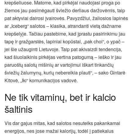
krepšeliuose. Matome, kad pirkėjai naudojasi proga po
žiemos jau pasimėgauti šviežio derliaus daržovėmis, taip
pat aktyviai dairosi įvairovės. Pavyzdžiui, žaliosios lapinės
ar „Iceberg“ salotos – klasika, atrandanti vietą dažname
krepšelyje. Tačiau pastebime, kad įprastu pasirinkimu jau
tapę ir gražgarstės, lapiniai kopūstai, „pak choi“, o ypač –
jei šie užauginti Lietuvoje. Taip pat akivaizdi tendencija,
kad šiuolaikinis pirkėjas vertina patogumą – ieško ir jau
paruoštų salotų mišinių ar vartojimui iškart tinkančių
šviežių žalumynų, kurių nebereikia plauti“, – sako Gintarė
Kitovė, „Iki“ komunikacijos vadovė.
Ne tik vitaminų, bet ir kalcio
šaltinis
Vis dar gajus mitas, kad salotos nesuteiks pakankamai
energijos, nes jose mažai kalorijų, todėl į patiekalus