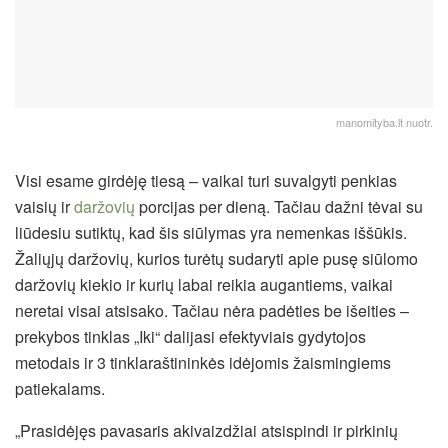
manomityba.lt nuotr.
Visi esame girdėję tiesą – vaikai turi suvalgyti penkias
vaisių ir
daržovių
porcijas per dieną. Tačiau dažni tėvai su
liūdesiu sutiktų, kad šis siūlymas yra nemenkas iššūkis.
Žaliųjų daržovių, kurios turėtų sudaryti apie pusę siūlomo
daržovių kiekio ir kurių labai reikia augantiems, vaikai
neretai visai atsisako. Tačiau nėra padėties be išeities –
prekybos tinklas „Iki“ dalijasi efektyviais gydytojos
metodais ir 3 tinklaraštininkės idėjomis žaismingiems
patiekalams.
„Prasidėjęs pavasaris akivaizdžiai atsispindi ir pirkinių