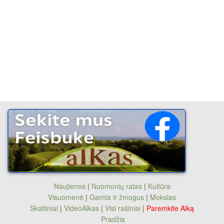
Naujienos
|
Nuomonių ratas
|
Kultūra
Visuomenė
|
Gamta ir žmogus
|
Mokslas
Skaitiniai
|
VideoAlkas
|
Visi rašiniai
|
Paremkite Alką
Pradžia