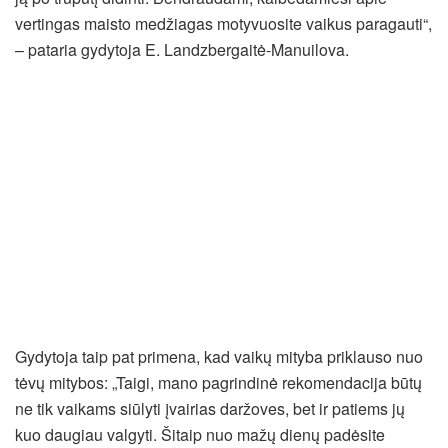
vertingas maisto medžiagas motyvuosite vaikus paragauti“,
– pataria gydytoja E. Landzbergaitė-Manuilova.
Gydytoja taip pat primena, kad vaikų mityba priklauso nuo
tėvų mitybos: „Taigi, mano pagrindinė rekomendacija būtų
ne tik vaikams siūlyti įvairias daržoves, bet ir patiems jų
kuo daugiau valgyti. Šitaip nuo mažų dienų padėsite