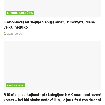
ETNINĖ KULTŪRA
Kleboniškių muziejuje Senųjų amatų ir mokymų dieną
veiklų netrūko
2026 08 09
LIETUVOJE
Bliūkšta pasakojimai apie kolegijas: KVK studentai atvėrė
kortas – kol kiti skaito vadovėlius, jie jau užsidirba duonai