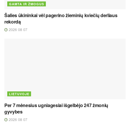
GAMTA IR ŽMOGUS
Šalies ūkininkai vėl pagerino žieminių kviečių derliaus
rekordą
2026 08 07
LIETUVOJE
Per 7 mėnesius ugniagesiai išgelbėjo 247 žmonių
gyvybes
2026 08 07