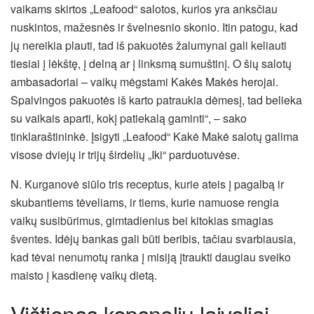
vaikams skirtos „Leafood“ salotos, kurios yra anksčiau
nuskintos, mažesnės ir švelnesnio skonio. Itin patogu, kad
jų nereikia plauti, tad iš pakuotės žalumynai gali keliauti
tiesiai į lėkštę, į delną ar į linksmą sumuštinį. O šių salotų
ambasadoriai – vaikų mėgstami Kakės Makės herojai.
Spalvingos pakuotės iš karto patraukia dėmesį, tad belieka
su vaikais aparti, kokį patiekalą gaminti“, – sako
tinklaraštininkė. Įsigyti „Leafood“ Kakė Makė salotų galima
visose dviejų ir trijų širdelių „Iki“ parduotuvėse.
N. Kurganovė siūlo tris receptus, kurie ateis į pagalbą ir
skubantiems tėveliams, ir tiems, kurie namuose rengia
vaikų susibūrimus, gimtadienius bei kitokias smagias
šventes. Idėjų bankas gali būti beribis, tačiau svarbiausia,
kad tėvai nenumotų ranka į misiją įtraukti daugiau sveiko
maisto į kasdienę vaikų dietą.
Vištienos kepsnelių laiveliai