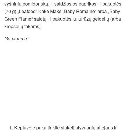
vyšninių pomidoriukų, 1 saldžiosios paprikos, 1 pakuotės
(70 g) „Leafood“ Kakė Makė „Baby Romaine“ arba „Baby
Green Flame“ salotų, 1 pakuotės kukurūzų geldelių (arba
krepšelių takams).
Gaminame:
Keptuvėje pakaitinkite šlakelį alyvuogių aliejaus ir