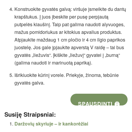
Konstruokite gyvatės galvą: viršuje įsmeikite du dantų
krapštukus. Į juos įbeskite per pusę perpjautą
putpelės kiaušinį. Taip pat galima naudoti alyvuoges,
mažus pomidoriukus ar kitokius apvalius produktus.
Atpjaukite maždaug 1 cm pločio ir 4 cm ilgio paprikos
juostelę. Jos gale įpjaukite apverstą V raidę – tai bus
gyvatės „liežuvis“. Įkiškite „liežuvį“ gyvatei į „burną“
(galima naudoti ir marinuotą papriką).
Išrikiuokite kūrinį vorele. Priekyje, žinoma, tebūnie
gyvatės galva.
SPAUSDINTI 🖨
Susiję Straipsniai:
Daržovių skyriuje – ir kankorėžiai