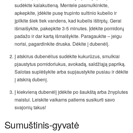
sudėkite kalakutieną. Mentele pasmulkinkite,
apkepkite, įdėkite pusę trupinto sultinio kubelio ir
įpilkite šiek tiek vandens, kad kubelis ištirptų. Gerai
išmaišykite, pakepkite 3-5 minutes. Įdėkite pomidorų
padažo ir dar kartą išmaišykite. Paragaukite – jeigu
norisi, pagardinkite druska. Dėkite į dubenėlį.
Į atskirus dubenėlius sudėkite kukurūzus, smulkiai
pjaustytus pomidoriukus, avokadą, saldžiąją papriką.
Salotas suplėšykite arba supjaustykite pusiau ir dėkite
į atskirą dubenį.
Į kiekvieną dubenėlį įdėkite po šaukštą arba žnyplutes
maistui. Leiskite vaikams patiems susikurti savo
svajonių takus!
Sumuštinis-gyvatė