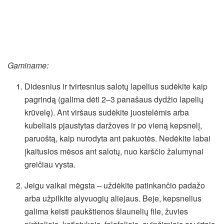
Gaminame:
Didesnius ir tvirtesnius salotų lapelius sudėkite kaip
pagrindą (galima dėti 2–3 panašaus dydžio lapelių
krūvelę). Ant viršaus sudėkite juostelėmis arba
kubeliais pjaustytas daržoves ir po vieną kepsnelį,
paruoštą, kaip nurodyta ant pakuotės. Nedėkite labai
įkaitusios mėsos ant salotų, nuo karščio žalumynai
greičiau vysta.
Jeigu vaikai mėgsta – uždėkite patinkančio padažo
arba užpilkite alyvuogių aliejaus. Beje, kepsnelius
galima keisti paukštienos šlaunelių file, žuvies