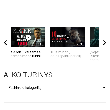
17:50
12:25
Se7en – kai tamsa
10 įsimintinų
„Septynių Ka
tampa meno kūriniu
detektyvinių serialų
Riteris" – kai
paprastumas
ALKO TURINYS
ALKO
TURINYS