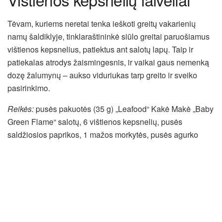
Tėvam, kuriems neretai tenka ieškoti greitų vakarienių
namų šaldiklyje, tinklaraštininkė siūlo greitai paruošiamus
vištienos kepsnelius, patiektus ant salotų lapų. Taip ir
patiekalas atrodys žaismingesnis, ir vaikai gaus nemenką
dozę žalumynų – aukso viduriukas tarp greito ir sveiko
pasirinkimo.
Reikės:
pusės pakuotės (35 g) „Leafood“ Kakė Makė „Baby
Green Flame“ salotų, 6 vištienos kepsnelių, pusės
saldžiosios paprikos, 1 mažos morkytės, pusės agurko