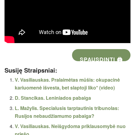
SPAUSDINTI 🖨
Susiję Straipsniai:
V. Vasiliauskas. Pralaimėtas mūšis: okupacinė
kariuomenė išvesta, bet slaptoji liko* (video)
D. Stancikas. Leniniados pabaiga
L. Mažylis. Specialusis tarptautinis tribunolas:
Rusijos nebaudžiamumo pabaiga?
V. Vasiliauskas. Neišgydoma priklausomybė nuo
priešo