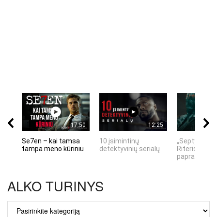
17:50
12:25
Se7en – kai tamsa
10 įsimintinų
„Septynių Ka
tampa meno kūriniu
detektyvinių serialų
Riteris" – kai
paprastumas
ALKO TURINYS
ALKO
TURINYS