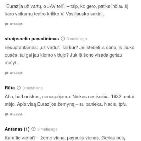
“Eurazija už vartų, o JAV toli”, – taip, ko gero, patikslinčiau šį
karo veiksmų teatro kritiko V. Vasiliausko sakinį.
Atsakyti
straipsnelio pavadinimas
3 metai ago
nesuprantamas: „už vartų“. Tai kur? Jei stebėti iš šono, iš lauko
pusės, tai gal jau kiemo viduje? Juk iš šono visada geriau
matyti.
Atsakyti
Rūta
3 metai ago
Aha, barbariškas, nenuspėjama. Niekas nesikeičia. 1932 metai
atėjo. Apie visą Eurazijos žemyną – su panieka. Nacis, tpfu.
Atsakyti
Antanas (1)
3 metai ago
Kam tie vartai? – žemė viena, pasaulis vienas. Geriau būtų