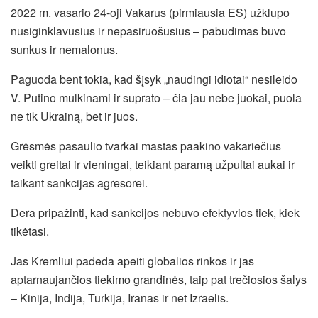
2022 m. vasario 24-oji Vakarus (pirmiausia ES) užklupo
nusiginklavusius ir nepasiruošusius – pabudimas buvo
sunkus ir nemalonus.
Paguoda bent tokia, kad šįsyk „naudingi idiotai“ nesileido
V. Putino mulkinami ir suprato – čia jau nebe juokai, puola
ne tik Ukrainą, bet ir juos.
Grėsmės pasaulio tvarkai mastas paakino vakariečius
veikti greitai ir vieningai, teikiant paramą užpultai aukai ir
taikant sankcijas agresorei.
Dera pripažinti, kad sankcijos nebuvo efektyvios tiek, kiek
tikėtasi.
Jas Kremliui padeda apeiti globalios rinkos ir jas
aptarnaujančios tiekimo grandinės, taip pat trečiosios šalys
– Kinija, Indija, Turkija, Iranas ir net Izraelis.