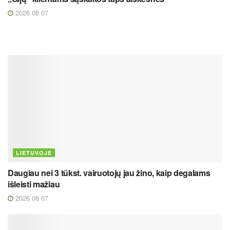
2026 08 07
LIETUVOJE
Daugiau nei 3 tūkst. vairuotojų jau žino, kaip degalams
išleisti mažiau
2026 08 07