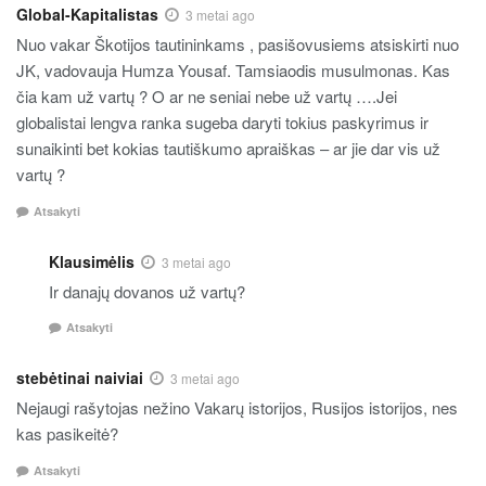
Global-Kapitalistas
3 metai ago
Nuo vakar Škotijos tautininkams , pasišovusiems atsiskirti nuo
JK, vadovauja Humza Yousaf. Tamsiaodis musulmonas. Kas
čia kam už vartų ? O ar ne seniai nebe už vartų ….Jei
globalistai lengva ranka sugeba daryti tokius paskyrimus ir
sunaikinti bet kokias tautiškumo apraiškas – ar jie dar vis už
vartų ?
Atsakyti
Klausimėlis
3 metai ago
Ir danajų dovanos už vartų?
Atsakyti
stebėtinai naiviai
3 metai ago
Nejaugi rašytojas nežino Vakarų istorijos, Rusijos istorijos, nes
kas pasikeitė?
Atsakyti