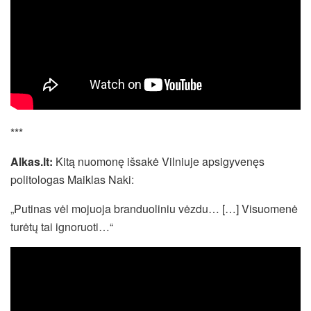
***
Alkas.lt:
Kitą nuomonę išsakė Vilniuje apsigyvenęs
politologas Maiklas Naki:
„Putinas vėl mojuoja branduoliniu vėzdu… […] Visuomenė
turėtų tai ignoruoti…“