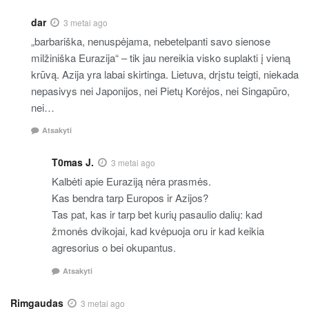
dar
3 metai ago
„barbariška, nenuspėjama, nebetelpanti savo sienose
milžiniška Eurazija“ – tik jau nereikia visko suplakti į vieną
krūvą. Azija yra labai skirtinga. Lietuva, drįstu teigti, niekada
nepasivys nei Japonijos, nei Pietų Korėjos, nei Singapūro,
nei…
Atsakyti
T0mas J.
3 metai ago
Kalbėti apie Euraziją nėra prasmės.
Kas bendra tarp Europos ir Azijos?
Tas pat, kas ir tarp bet kurių pasaulio dalių: kad
žmonės dvikojai, kad kvėpuoja oru ir kad keikia
agresorius o bei okupantus.
Atsakyti
Rimgaudas
3 metai ago