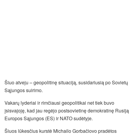
Šiuo atveju – geopolitinę situaciją, susidariusią po Sovietų
Sąjungos suirimo.
Vakarų lyderiai ir rimčiausi geopolitikai net tiek buvo
įsisvajoję, kad jau regėjo postsovietinę demokratinę Rusiją
Europos Sąjungos (ES) ir NATO sudėtyje.
Šiuos lūkesčius kurstė Michailo Gorbačiovo pradėtos