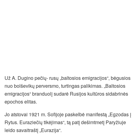
Už A. Dugino pečių- rusų „baltosios emigracijos“, bėgusios
nuo bolševikų perversmo, turtingas palikimas. „Baltosios
emigracijos“ branduolį sudarė Rusijos kultūros sidabrinės
epochos elitas.
Jo atstovai 1921 m. Sofijoje paskelbė manifestą „Egzodas į
Rytus. Euraziečių tikėjimas“, tą patį dešimtmetį Paryžiuje
leido savaitraštį „Eurazija“.