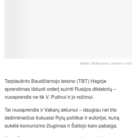
Valdas Vasiliauskas | penki.tv nuotr.
Tarptautinio Baudžiamojo teismo (TBT) Hagoje
sprendimas išduoti orderį suimti Rusijos diktatorių –
nuosprendis ne tik V. Putinui ir jo režimui.
Tai nuosprendis ir Vakarų aklumui – daugiau nei tris
dešimtmečius trukusiai Rytų politikai ir euforijai, kurią
sukėlė komunizmo žlugimas ir Šaltojo karo pabaiga.