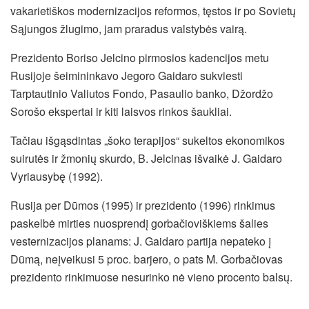
vakarietiškos modernizacijos reformos, tęstos ir po Sovietų
Sąjungos žlugimo, jam praradus valstybės vairą.
Prezidento Boriso Jelcino pirmosios kadencijos metu
Rusijoje šeimininkavo Jegoro Gaidaro sukviesti
Tarptautinio Valiutos Fondo, Pasaulio banko, Džordžo
Sorošo ekspertai ir kiti laisvos rinkos šaukliai.
Tačiau išgąsdintas „šoko terapijos“ sukeltos ekonomikos
suirutės ir žmonių skurdo, B. Jelcinas išvaikė J. Gaidaro
Vyriausybę (1992).
Rusija per Dūmos (1995) ir prezidento (1996) rinkimus
paskelbė mirties nuosprendį gorbačioviškiems šalies
vesternizacijos planams: J. Gaidaro partija nepateko į
Dūmą, neįveikusi 5 proc. barjero, o pats M. Gorbačiovas
prezidento rinkimuose nesurinko nė vieno procento balsų.