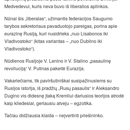
Medvedevui, kuris neva buvo iš liberalios aplinkos.
Nūnai šis „liberalas“, užimantis federacijos Saugumo
tarybos sekretoriaus pavaduotojo pareigas, porina apie
eurazinę Rusiją, kuri nusidrieks „nuo Lisabonos iki
Vladivostoko“ (kitas variantas – „nuo Dublino iki
Vladivostoko“).
Nūdienos Rusijoje V. Lenino ir V. Stalino „pasaulinę
revoliuciją“ V. Putinas pakeitė Eurazija.
Vakariečiams, tik paviršutiniškai susipažinusiems su
Rusijos istorija, iš pradžių „Rusų pasaulis“ ir Aleksandro
Dugino vis didesnę įtaką Kremliui dariusios teorijos atrodė
kaip kliedesiai, geriausiu atveju – egzotika.
Tačiau didžiausia klaida – neįvertinti priešininko.