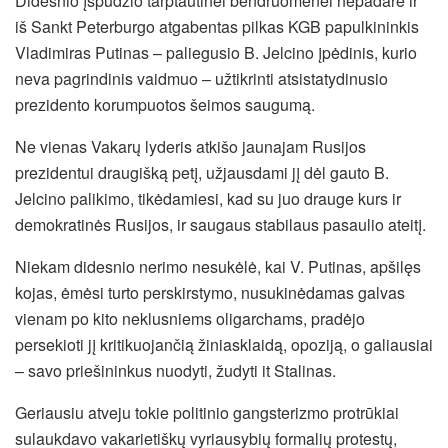
Didesnio įspūdžio tarptautinei bendruomenei nepadarė ir
iš Sankt Peterburgo atgabentas pilkas KGB papulkininkis
Vladimiras Putinas – paliegusio B. Jelcino įpėdinis, kurio
neva pagrindinis vaidmuo – užtikrinti atsistatydinusio
prezidento korumpuotos šeimos saugumą.
Ne vienas Vakarų lyderis atkišo jaunajam Rusijos
prezidentui draugišką petį, užjausdami jį dėl gauto B.
Jelcino palikimo, tikėdamiesi, kad su juo drauge kurs ir
demokratinės Rusijos, ir saugaus stabilaus pasaulio ateitį.
Niekam didesnio nerimo nesukėlė, kai V. Putinas, apšilęs
kojas, ėmėsi turto perskirstymo, nusukinėdamas galvas
vienam po kito neklusniems oligarchams, pradėjo
persekioti jį kritikuojančią žiniasklaidą, opoziją, o galiausiai
– savo priešininkus nuodyti, žudyti it Stalinas.
Geriausiu atveju tokie politinio gangsterizmo protrūkiai
sulaukdavo vakarietiškų vyriausybių formalių protestų,