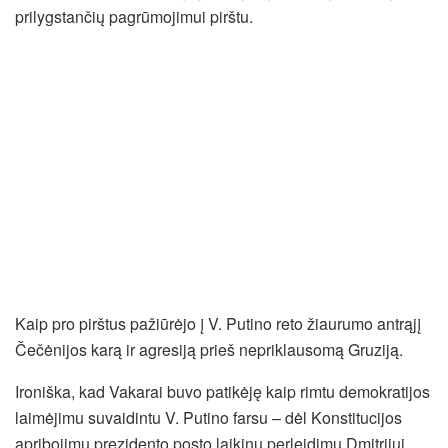
prilygstančių pagrūmojimui pirštu.
Kaip pro pirštus pažiūrėjo į V. Putino reto žiaurumo antrąjį
Čečėnijos karą ir agresiją prieš nepriklausomą Gruziją.
Ironiška, kad Vakarai buvo patikėję kaip rimtu demokratijos
laimėjimu suvaidintu V. Putino farsu – dėl Konstitucijos
apribojimų prezidento posto laikinu perleidimu Dmitrijui