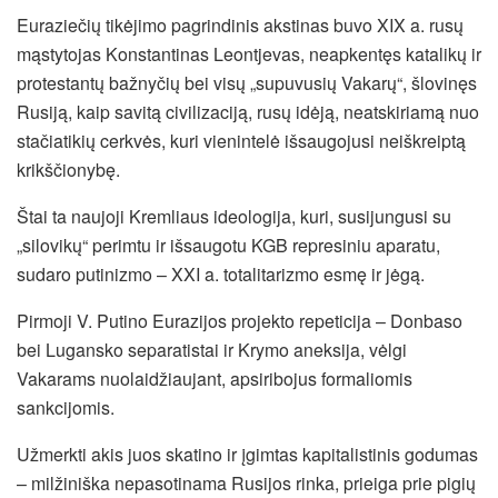
Euraziečių tikėjimo pagrindinis akstinas buvo XIX a. rusų
mąstytojas Konstantinas Leontjevas, neapkentęs katalikų ir
protestantų bažnyčių bei visų „supuvusių Vakarų“, šlovinęs
Rusiją, kaip savitą civilizaciją, rusų idėją, neatskiriamą nuo
stačiatikių cerkvės, kuri vienintelė išsaugojusi neiškreiptą
krikščionybę.
Štai ta naujoji Kremliaus ideologija, kuri, susijungusi su
„silovikų“ perimtu ir išsaugotu KGB represiniu aparatu,
sudaro putinizmo – XXI a. totalitarizmo esmę ir jėgą.
Pirmoji V. Putino Eurazijos projekto repeticija – Donbaso
bei Lugansko separatistai ir Krymo aneksija, vėlgi
Vakarams nuolaidžiaujant, apsiribojus formaliomis
sankcijomis.
Užmerkti akis juos skatino ir įgimtas kapitalistinis godumas
– milžiniška nepasotinama Rusijos rinka, prieiga prie pigių