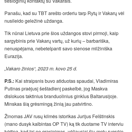
tiesioginių kontaktų su Vakarais.
Panašu, kad su TBT arešto orderiu tarp Rytų ir Vakarų vėl
nusileido geležinė uždanga.
Tik nūnai Lietuva prie šios uždangos stovi pirmoji, kaip
sargybinis prie Vakarų vartų, už kurių – barbariška,
nenuspėjama, nebetelpanti savo sienose milžiniška
Eurazija.
„Vakaro žinios“, 2023 m. kovo 25 d.
P.S.:
Kai straipsnis buvo atiduotas spaudai, Vladimiras
Putinas praėjusį šeštadienį paskelbė, jog Maskva
dislokuos taktinius branduolinius ginklus Baltarusijoje.
Minskas šią grėsmingą žinią jau patvirtino.
Žinomas JAV rusų kilmės istorikas Jurijus Felštinskis
(mano dusyk kalbintas OP TV) ką tik duotame TV interviu
tvirtina, kad tai ne grasinimas- vėliausiai šių metų rugsėjo