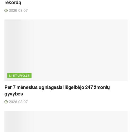
rekordą
2026 08 07
LIETUVOJE
Per 7 mėnesius ugniagesiai išgelbėjo 247 žmonių
gyvybes
2026 08 07