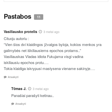
Pastabos
11
Vasiliausko protelis
3 metai ago
Cituoju autoriu :
“Vien šios dvi klaidingos įžvalgos byloja, kokios menkos yra
galimybės net iškiliausiems epochos protams..”
Vasiliauskas Vladas idiota Fukujama visgi vadina
iskiliausiu epochos protu….
Tokia klaidiga iskrypusi mastysena viename sakinyje….
Atsakyti
T0mas J.
3 metai ago
Panašiai parašyti ketinau..
Atsakyti