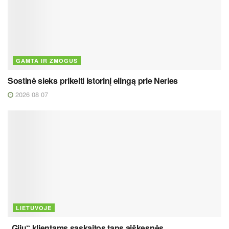
GAMTA IR ŽMOGUS
Sostinė sieks prikelti istorinį elingą prie Neries
2026 08 07
LIETUVOJE
„Gijų“ klientams sąskaitos taps aiškesnės