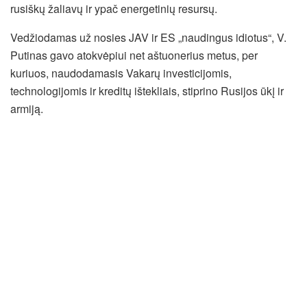
rusiškų žaliavų ir ypač energetinių resursų.
Vedžiodamas už nosies JAV ir ES „naudingus idiotus“, V.
Putinas gavo atokvėpiui net aštuonerius metus, per
kuriuos, naudodamasis Vakarų investicijomis,
technologijomis ir kreditų ištekliais, stiprino Rusijos ūkį ir
armiją.