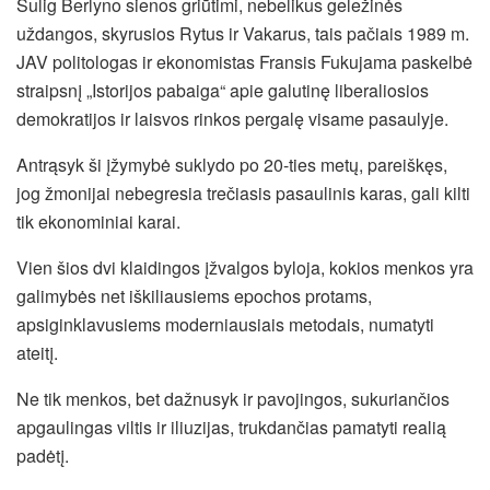
Sulig Berlyno sienos griūtimi, nebelikus geležinės
uždangos, skyrusios Rytus ir Vakarus, tais pačiais 1989 m.
JAV politologas ir ekonomistas Fransis Fukujama paskelbė
straipsnį „Istorijos pabaiga“ apie galutinę liberaliosios
demokratijos ir laisvos rinkos pergalę visame pasaulyje.
Antrąsyk ši įžymybė suklydo po 20-ties metų, pareiškęs,
jog žmonijai nebegresia trečiasis pasaulinis karas, gali kilti
tik ekonominiai karai.
Vien šios dvi klaidingos įžvalgos byloja, kokios menkos yra
galimybės net iškiliausiems epochos protams,
apsiginklavusiems moderniausiais metodais, numatyti
ateitį.
Ne tik menkos, bet dažnusyk ir pavojingos, sukuriančios
apgaulingas viltis ir iliuzijas, trukdančias pamatyti realią
padėtį.