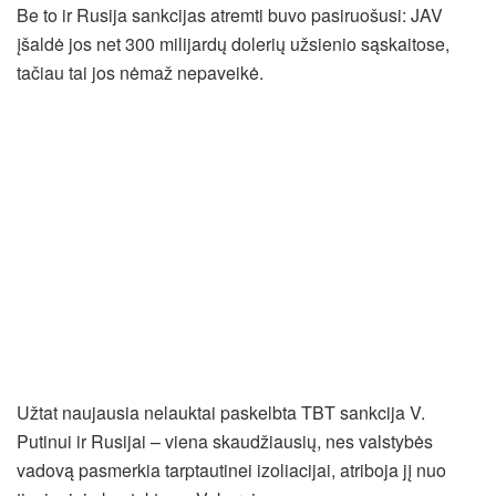
Be to ir Rusija sankcijas atremti buvo pasiruošusi: JAV
įšaldė jos net 300 milijardų dolerių užsienio sąskaitose,
tačiau tai jos nėmaž nepaveikė.
Užtat naujausia nelauktai paskelbta TBT sankcija V.
Putinui ir Rusijai – viena skaudžiausių, nes valstybės
vadovą pasmerkia tarptautinei izoliacijai, atriboja jį nuo