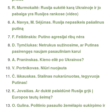
R. Murmokaitė: Rusija sukėlė karą Ukrainoje ir jo
pabaiga yra Rusijos rankose (video)
A. Navys, M. Sėjūnas. Rusija nepasikeis pašalinus
putiną
F. Felštinskis: Putino agresijai ribų nėra
D. Tymčiukas: Netrukus sužinosime, ar Putinas
pasirengęs naujam pasauliniam karui
A. Praninskas. Kieno eilė po Ukrainos?
V. Portnikovas. Niūri nuojauta
Č. Iškauskas. Stalinas nukarūnuotas, tegyvuoja
Putinas!
K. Jovaišas. Ar duktė palaidūnė Rusija grįš į
Europos tautų šeimą?
O. Gulina. Politinio pasaulio žemėlapio sukirpimo ir