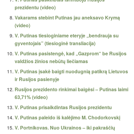
prezidentu (video)
Vakarams stebint Putinas jau aneksavo Krymą
(video)
V. Putinas tiesioginiame eteryje „bendrauja su
gyventojais” (tiesioginė transliacija)
V. Putinas pasistengė, kad „Gazprom“ be Rusijos
valdžios žinios nebūtų liečiamas
V. Putinas įsakė baigti nuodugnią patikrą Lietuvos
ir Rusijos pasienyje
Rusijos prezidento rinkimai baigėsi – Putinas laimi
63,71% (video)
V. Putinas prisaikdintas Rusijos prezidentu
V. Putinas paleido iš kalėjimo M. Chodorkovskį
V. Portnikovas. Nuo Ukrainos – iki pakraščių