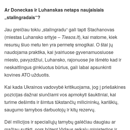
Ar Doneckas ir Luhanskas netaps naujaisiais
„stalingradais“?
Jau greičiau tokiu „stalingradu“ gali tapti Stachanovas
(miestas Luhansko srityje –
Tiesos.lt
), kai matome, kiek
resursų šiuo metu ten yra permetę smogikai. O štai jų
naudojama praktika, kai įvairiuose gyvenamuosiuose
miesto, pavyzdžiui, Luhansko, rajonuose jie išmėto kad ir
neskaitlingus ginkluotus būrius, gali labai apsunkinti
kovines ATO užduotis.
Kai kada Ukrainos vadovybė kritikuojama, jog į priešakines
pozicijas dažnai siunčiami vos apmokyti šauktiniai, kai
turime dešimtis ir šimtus tūkstančių milicininkų, kariškių,
saugumo tarnybos darbuotojų ir kitų rezervų.
Dėl milicijos ir specialiųjų tarnybų galėčiau daugiau ar
mažiau sutikti, nors būtent Vidaus reikalų ministerijos ir