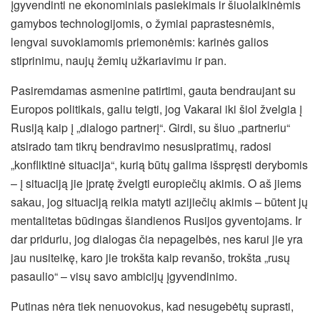
įgyvendinti ne ekonominiais pasiekimais ir šiuolaikinėmis
gamybos technologijomis, o žymiai paprastesnėmis,
lengvai suvokiamomis priemonėmis: karinės galios
stiprinimu, naujų žemių užkariavimu ir pan.
Pasiremdamas asmenine patirtimi, gauta bendraujant su
Europos politikais, galiu teigti, jog Vakarai iki šiol žvelgia į
Rusiją kaip į „dialogo partnerį“. Girdi, su šiuo „partneriu“
atsirado tam tikrų bendravimo nesusipratimų, radosi
„konfliktinė situacija“, kurią būtų galima išspręsti derybomis
– į situaciją jie įpratę žvelgti europiečių akimis. O aš jiems
sakau, jog situaciją reikia matyti azijiečių akimis – būtent jų
mentalitetas būdingas šiandienos Rusijos gyventojams. Ir
dar priduriu, jog dialogas čia nepagelbės, nes karui jie yra
jau nusiteikę, karo jie trokšta kaip revanšo, trokšta „rusų
pasaulio“ – visų savo ambicijų įgyvendinimo.
Putinas nėra tiek nenuovokus, kad nesugebėtų suprasti,