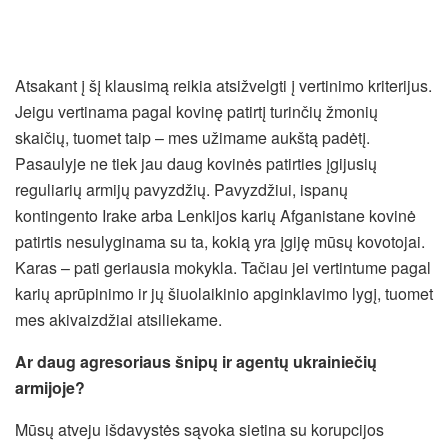
Atsakant į šį klausimą reikia atsižvelgti į vertinimo kriterijus.
Jeigu vertinama pagal kovinę patirtį turinčių žmonių
skaičių, tuomet taip – mes užimame aukštą padėtį.
Pasaulyje ne tiek jau daug kovinės patirties įgijusių
reguliarių armijų pavyzdžių. Pavyzdžiui, ispanų
kontingento Irake arba Lenkijos karių Afganistane kovinė
patirtis nesulyginama su ta, kokią yra įgiję mūsų kovotojai.
Karas – pati geriausia mokykla. Tačiau jei vertintume pagal
karių aprūpinimo ir jų šiuolaikinio apginklavimo lygį, tuomet
mes akivaizdžiai atsiliekame.
Ar daug agresoriaus šnipų ir agentų ukrainiečių
armijoje?
Mūsų atveju išdavystės sąvoka sietina su korupcijos