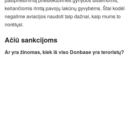
pasipriešinimą priešlėktuvinės gynybos sistemomis,
keliančiomis rimtą pavojų lakūnų gyvybėms. Štai kodėl
negalime aviacijos naudoti taip dažnai, kaip mums to
norėtųsi.
Ačiū sankcijoms
Ar yra žinomas, kiek iš viso Donbase yra teroristų?