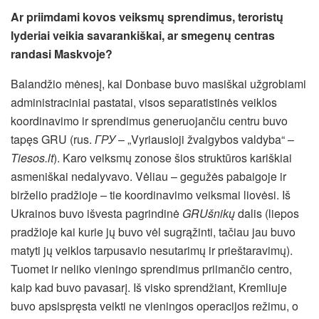
Ar priimdami kovos veiksmų sprendimus, teroristų
lyderiai veikia savarankiškai, ar smegenų centras
randasi Maskvoje?
Balandžio mėnesį, kai Donbase buvo masiškai užgrobiami
administraciniai pastatai, visos separatistinės veiklos
koordinavimo ir sprendimus generuojančiu centru buvo
tapęs GRU (rus.
ГРУ
– „Vyriausioji žvalgybos valdyba“ –
Tiesos.lt
). Karo veiksmų zonose šios struktūros kariškiai
asmeniškai nedalyvavo. Vėliau – gegužės pabaigoje ir
birželio pradžioje – tie koordinavimo veiksmai liovėsi. Iš
Ukrainos buvo išvesta pagrindinė
GRUšnikų
dalis (liepos
pradžioje kai kurie jų buvo vėl sugrąžinti, tačiau jau buvo
matyti jų veiklos tarpusavio nesutarimų ir prieštaravimų).
Tuomet ir neliko vieningo sprendimus priimančio centro,
kaip kad buvo pavasarį. Iš visko sprendžiant, Kremliuje
buvo apsispręsta veikti ne vieningos operacijos režimu, o