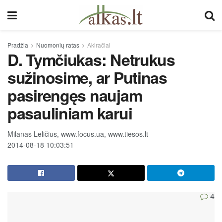
Pradžia
Nuomonių ratas
Akiračiai
D. Tymčiukas: Netrukus
sužinosime, ar Putinas
pasirengęs naujam
pasauliniam karui
Milanas Leličius, www.focus.ua, www.tiesos.lt
2014-08-18 10:03:51
4