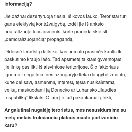
informaciją?
Jie dažnai dezertyruoja tiesiai iš kovos lauko. Teroristai turi
gana efektyvią kontržvalgybą, todėl jie iš anksto
neutralizuoja tuos asmenis, kurie pradeda skleisti
„demoralizuojančią“ propagandą.
Didesnė teroristų dalis kol kas nemato prasmės kautis iki
paskutinio kraujo lašo. Tad apsimetę taikiais gyventojais,
jie linkę pasilikti išlaisvintose teritorijose. Šio faktoriaus
ignoruoti negalima, nes užnugaryje lieka daugybė žmonių,
kurie dėl savų asmeninių interesų tęsia nusikalstamą
veiką, maskuodami ją Donecko ar Luhansko „liaudies
respublikų“ tikslais. O tam jie turi pakankamai ginklų.
Ar galutinai nugalėję teroristus, mes nesusidursime su
metų metais truksiančiu plataus masto partizaniniu
karu?