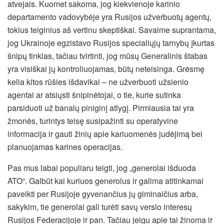
atvejais. Kuomet sakoma, jog kiekvienoje karinio
departamento vadovybėje yra Rusijos užverbuotų agentų,
tokius teiginius aš vertinu skeptiškai. Savaime suprantama,
jog Ukrainoje egzistavo Rusijos specialiųjų tarnybų įkurtas
šnipų tinklas, tačiau tvirtinti, jog mūsų Generalinis štabas
yra visiškai jų kontroliuojamas, būtų neteisinga. Grėsmę
kelia kitos rūšies išdavikai – ne užverbuoti užsienio
agentai ar atsiųsti šnipinėtojai, o tie, kurie sutinka
parsiduoti už banalų piniginį atlygį. Pirmiausia tai yra
žmonės, turintys teisę susipažinti su operatyvine
informacija ir gauti žinių apie kariuomenės judėjimą bei
planuojamas karines operacijas.
Pas mus labai populiaru teigti, jog „generolai išduoda
ATO“. Galbūt kai kuriuos generolus ir galima atitinkamai
paveikti per Rusijoje gyvenančius jų giminaičius arba,
sakykim, tie generolai gali turėti savų verslo interesų
Rusijos Federacijoje ir pan. Tačiau jeigu apie tai žinoma ir