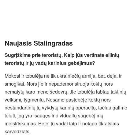
Naujasis Stalingradas
Sugrįžkime prie teroristų. Kaip jūs vertinate eilinių
teroristų ir jų vadų karinius gebėjimus?
Mokosi ir tobulėja ne tik ukrainiečių armija, bet, deja, ir
smogikai. Nors jie ir nepademonstruoja kokių nors
nematytų karo meno šedevrų. Jie tobulėja labiau taktinių
veiksmų lygmeniu. Nesame pastebėję kokių nors
nestandartinių jų vykdytų karinių operacijų, tačiau galime
teigti, jog yra išaugęs individualių sugebėjimų
meistriškumas. Beje, jų vadai taip ir netapo tikraisiais
karvedžiais.