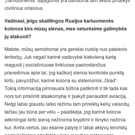
„namudinėmis“ sąlygomis yra bandoma tam tikslui pritaikyti
civilinius orlaivius.
Vadinasi, jeigu skaitlingos Rusijos kariuomenės
kolonos kirs mūsų sienas, mes neturėsime galimybės
jų atakuoti?
Matote, mūsų aerodromai yra gerokai nutolę nuo pasienio
teritorijų. Juk negali karinė vadovybė kiekvieną kartą
reaguoti į socialiniuose tinkluose pasirodančius
pranešimus apie tai, jog kažkurį sienos kontrolės punktą
kirto, pavyzdžiui, karinė kolona su sistemomis „Grad“.
Tokią informaciją pirmiausia būtina patikrinti ir tik tada kas
nors turi prisiimti atsakomybę ir įsakyti panaudoti aviaciją.
Netgi labai glaustu laiko režimu tam prireiktų kelių valandų,
tačiau jau būna per vėlu – paaiškėja, jog karinė kolona
sėkmingai kirto sieną nežinoma kryptimi ir išnyko nežinia
kur. Antra vertus, jau esame patyrę ir labai aktyvų teroristų