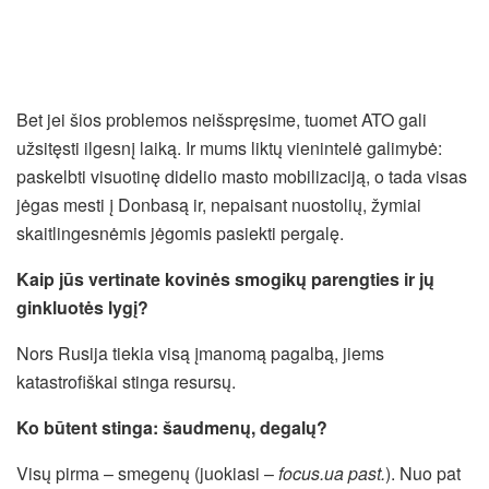
Bet jei šios problemos neišspręsime, tuomet ATO gali
užsitęsti ilgesnį laiką. Ir mums liktų vienintelė galimybė:
paskelbti visuotinę didelio masto mobilizaciją, o tada visas
jėgas mesti į Donbasą ir, nepaisant nuostolių, žymiai
skaitlingesnėmis jėgomis pasiekti pergalę.
Kaip jūs vertinate kovinės smogikų parengties ir jų
ginkluotės lygį?
Nors Rusija tiekia visą įmanomą pagalbą, jiems
katastrofiškai stinga resursų.
Ko būtent stinga: šaudmenų, degalų?
Visų pirma – smegenų (juokiasi –
focus.ua past.
). Nuo pat