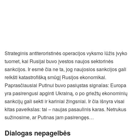
Strateginis antiteroristinės operacijos vyksmo lūžis įvyko
tuomet, kai Rusijai buvo įvestos naujos sektorinės
sankcijos. Ir esmė čia ne ta, jog naujosios sankcijos gali
reikšti katastrofišką smūgį Rusijos ekonomikai.
Paprasčiausiai Putinui buvo pasiųstas signalas: Europa
yra pasirengusi apginti Ukrainą, o po griežtų ekonominių
sankcijų gali sekti ir kariniai žingsniai. Ir čia išnyra visai
kitas paveikslas: tai – naujas pasaulinis karas. Netrukus
sužinosime, ar Putinas jam pasirengęs…
Dialogas nepagelbės