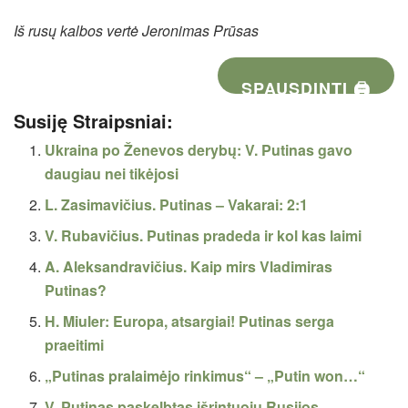
Iš rusų kalbos vertė Jeronimas Prūsas
SPAUSDINTI 🖨
Susiję Straipsniai:
Ukraina po Ženevos derybų: V. Putinas gavo
daugiau nei tikėjosi
L. Zasimavičius. Putinas – Vakarai: 2:1
V. Rubavičius. Putinas pradeda ir kol kas laimi
A. Aleksandravičius. Kaip mirs Vladimiras
Putinas?
H. Miuler: Europa, atsargiai! Putinas serga
praeitimi
„Putinas pralaimėjo rinkimus“ – „Putin won…“
V. Putinas paskelbtas išrintuoju Rusijos