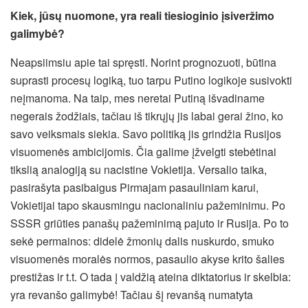
Kiek, jūsų nuomone, yra reali tiesioginio įsiveržimo
galimybė?
Neapsiimsiu apie tai spręsti. Norint prognozuoti, būtina
suprasti procesų logiką, tuo tarpu Putino logikoje susivokti
neįmanoma. Na taip, mes neretai Putiną išvadiname
negerais žodžiais, tačiau iš tikrųjų jis labai gerai žino, ko
savo veiksmais siekia. Savo politiką jis grindžia Rusijos
visuomenės ambicijomis. Čia galime įžvelgti stebėtinai
tikslią analogiją su nacistine Vokietija. Versalio taika,
pasirašyta pasibaigus Pirmajam pasauliniam karui,
Vokietijai tapo skausmingu nacionaliniu pažeminimu. Po
SSSR griūties panašų pažeminimą pajuto ir Rusija. Po to
sekė permainos: didelė žmonių dalis nuskurdo, smuko
visuomenės moralės normos, pasaulio akyse krito šalies
prestižas ir t.t. O tada į valdžią ateina diktatorius ir skelbia:
yra revanšo galimybė! Tačiau šį revanšą numatyta