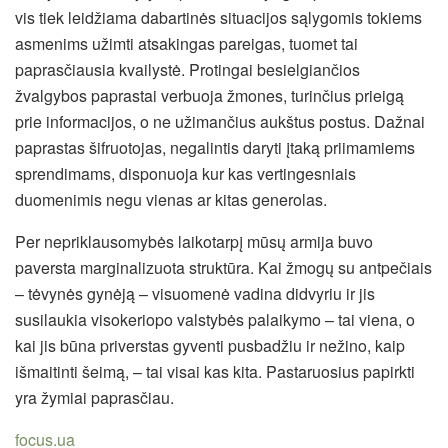
vis tiek leidžiama dabartinės situacijos sąlygomis tokiems
asmenims užimti atsakingas pareigas, tuomet tai
paprasčiausia kvailystė. Protingai besielgiančios
žvalgybos paprastai verbuoja žmones, turinčius prieigą
prie informacijos, o ne užimančius aukštus postus. Dažnai
paprastas šifruotojas, negalintis daryti įtaką priimamiems
sprendimams, disponuoja kur kas vertingesniais
duomenimis negu vienas ar kitas generolas.
Per nepriklausomybės laikotarpį mūsų armija buvo
paversta marginalizuota struktūra. Kai žmogų su antpečiais
– tėvynės gynėją – visuomenė vadina didvyriu ir jis
susilaukia visokeriopo valstybės palaikymo – tai viena, o
kai jis būna priverstas gyventi pusbadžiu ir nežino, kaip
išmaitinti šeimą, – tai visai kas kita. Pastaruosius papirkti
yra žymiai paprasčiau.
focus.ua