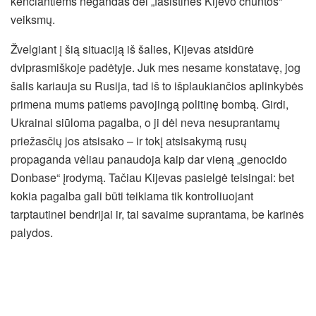
kenčiantiems negandas dėl „fašistinės Kijevo chuntos“
veiksmų.
Žvelgiant į šią situaciją iš šalies, Kijevas atsidūrė
dviprasmiškoje padėtyje. Juk mes nesame konstatavę, jog
šalis kariauja su Rusija, tad iš to išplaukiančios aplinkybės
primena mums patiems pavojingą politinę bombą. Girdi,
Ukrainai siūloma pagalba, o ji dėl neva nesuprantamų
priežasčių jos atsisako – ir tokį atsisakymą rusų
propaganda vėliau panaudoja kaip dar vieną „genocido
Donbase“ įrodymą. Tačiau Kijevas pasielgė teisingai: bet
kokia pagalba gali būti teikiama tik kontroliuojant
tarptautinei bendrijai ir, tai savaime suprantama, be karinės
palydos.