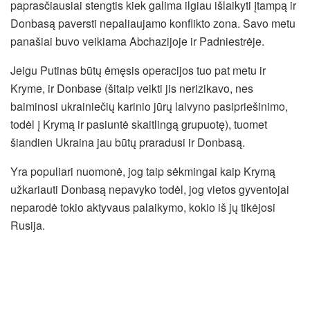
paprasčiausiai stengtis kiek galima ilgiau išlaikyti įtampą ir
Donbasą paversti nepaliaujamo konflikto zona. Savo metu
panašiai buvo veikiama Abchazijoje ir Padniestrėje.
Jeigu Putinas būtų ėmęsis operacijos tuo pat metu ir
Kryme, ir Donbase (šitaip veikti jis nerizikavo, nes
baiminosi ukrainiečių karinio jūrų laivyno pasipriešinimo,
todėl į Krymą ir pasiuntė skaitlingą grupuotę), tuomet
šiandien Ukraina jau būtų praradusi ir Donbasą.
Yra populiari nuomonė, jog taip sėkmingai kaip Krymą
užkariauti Donbasą nepavyko todėl, jog vietos gyventojai
neparodė tokio aktyvaus palaikymo, kokio iš jų tikėjosi
Rusija.