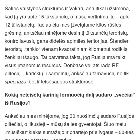
Šalies valstybės struktūros ir Vakarų analitikai užsimena,
kad jų yra apie 15 tūkstančių, o mūsų vertinimu, jų – apie
12 tūkstančių. Tačiau čia mes įžvelgiame kitos rūšies
grėsmę: anksčiau minėjome dešimtį tūkstančių teroristų,
kontroliavusių gana didelės apimties teritorijas. Šiandien
teroristų „tankio“ vienam kvadratiniam kilometrui rodiklis
ženkliai išaugo. Tai patvirtina faktą, jog Rusija ima telkti
visus įmanomus resursus. Donbase vėl atsirado RF
piliečių – kariškių ir samdinių, anksčiau tarnavusių ne tik
specnazo
, bet ir teisėsaugos struktūrose.
Kokią neteisėtų karinių formuočių dalį sudaro „svečiai“
iš Rusijo
s?
Anksčiau mes minėjome, jog 30 nuošimčių sudaro Rusijos
piliečiai, o likusieji – mūsų šalies gyventojai. Šiuo metu
„mūsiškių“ kiekis sumažėjo ir priartėjo prie lygaus – 50-ties