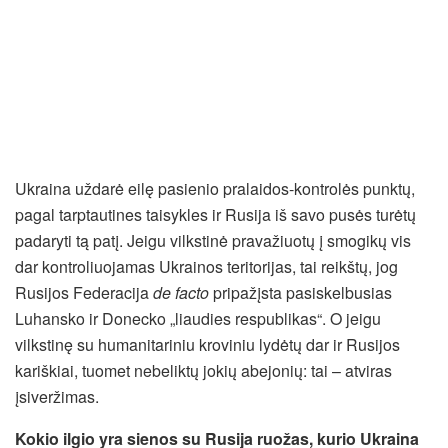
Ukraina uždarė eilę pasienio pralaidos-kontrolės punktų,
pagal tarptautines taisykles ir Rusija iš savo pusės turėtų
padaryti tą patį. Jeigu vilkstinė pravažiuotų į smogikų vis
dar kontroliuojamas Ukrainos teritorijas, tai reikštų, jog
Rusijos Federacija
de facto
pripažįsta pasiskelbusias
Luhansko ir Donecko „liaudies respublikas“. O jeigu
vilkstinę su humanitariniu kroviniu lydėtų dar ir Rusijos
kariškiai, tuomet nebeliktų jokių abejonių: tai – atviras
įsiveržimas.
Kokio ilgio yra sienos su Rusija ruožas, kurio Ukraina