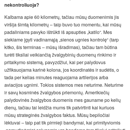
nekontroliuoja?
Kalbama apie 60 kilometrų, tačiau mūsų duomenimis jis
viršija šimtą kilometrų – taip buvo tuo momentu, kai mūsų
padaliniams pavyko ištrūkti iš apsupties „katilo“. Mes
siekiame įgyti vadinamąją „sienos ugnies kontrolę“ (tarp
kitko, šis terminas – mūsų išradimas), tačiau tam būtina
turėti tiksliai veikiančią žvalgybinių duomenų rinkimo ir
pritaikymo sistemą, pavyzdžiui, kai per palydovus
užfiksuojama karinė kolona, jos koordinatės ir sudėtis, o
tada per kelias minutes reaguojama artilerijos arba
aviacijos ugnimi. Tokios sistemos mes neturime. Neturime
ir savų kosminės žvalgybos priemonių. Amerikiečių
palydovinės žvalgybos duomenis mes gauname po kelių
dienų, tačiau tai leidžia mums tik patvirtinti kai kuriuos
mūsų strateginės žvalgybos faktus. Mūsų bepiločiai
lėktuvai – taip pat tik pirmieji bandymai, kai primityviomis