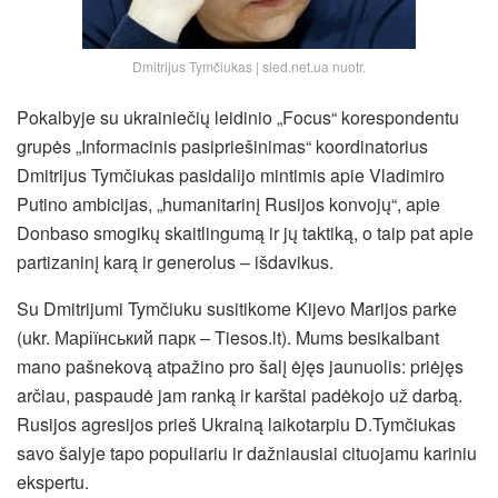
Dmitrijus Tymčiukas | sled.net.ua nuotr.
Pokalbyje su ukrainiečių leidinio „Focus“ korespondentu
grupės „Informacinis pasipriešinimas“ koordinatorius
Dmitrijus Tymčiukas pasidalijo mintimis apie Vladimiro
Putino ambicijas, „humanitarinį Rusijos konvojų“, apie
Donbaso smogikų skaitlingumą ir jų taktiką, o taip pat apie
partizaninį karą ir generolus – išdavikus.
Su Dmitrijumi Tymčiuku susitikome Kijevo Marijos parke
(ukr. Маріїнський парк – Tiesos.lt). Mums besikalbant
mano pašnekovą atpažino pro šalį ėjęs jaunuolis: priėjęs
arčiau,
paspaudė jam ranką ir karštai padėkojo už darbą.
Rusijos agresijos prieš Ukrainą laikotarpiu D.Tymčiukas
savo šalyje tapo populiariu ir dažniausiai cituojamu kariniu
ekspertu.