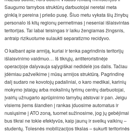
Saugumo tarnybos struktūrų darbuotojai neretai meta
ginklą ir pereina į priešo pusę. Šiuo metu vyksta šių žinybų
personalo iš kitų regionų permetimas į neseniai išlaisvintas
teritorijas. Tai labai teisingas ir laiku žengiamas žingsnis,
antraip rizikuotume sulaukti separatizmo recidyvo.
O kalbant apie armiją, kuriai ir tenka pagrindinis teritorijų
išlaisvinimo vaidmuo… Iš tikrųjų, antiteroristinėje
operacijoje dalyvauja sąlygiškai nedidelė jos dalis. Tačiau
įdėmiau pažvelkime į mūsų armijos struktūrą. Pagrindinę
dalį sudaro ne kovotojų padaliniai, o karo medikai, karinių
mokymo įstaigų arba mokslinių tyrimų centrų darbuotojai,
įvairių užnugario aprūpinimo tarnybų atstovai ir pan. Jeigu
visiems jiems šiandien į rankas įduosime automatus ir
nusiųsime į ATO zoną, tuomet sužinosime, jog jų gebėjimai
bus tikrai ne tokie efektyvūs, kaip jaunų ir sveikų vaikinų –
studentų. Tolesnės mobilizacijos tikslas – sukurti teritorinės