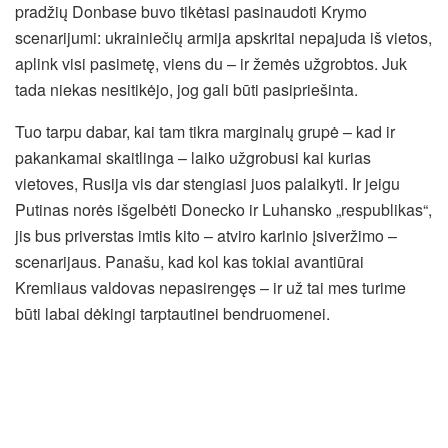
pradžių Donbase buvo tikėtasi pasinaudoti Krymo
scenarijumi: ukrainiečių armija apskritai nepajuda iš vietos,
aplink visi pasimetę, viens du – ir žemės užgrobtos. Juk
tada niekas nesitikėjo, jog gali būti pasipriešinta.
Tuo tarpu dabar, kai tam tikra marginalų grupė – kad ir
pakankamai skaitlinga – laiko užgrobusi kai kurias
vietoves, Rusija vis dar stengiasi juos palaikyti. Ir jeigu
Putinas norės išgelbėti Donecko ir Luhansko „respublikas“,
jis bus priverstas imtis kito – atviro karinio įsiveržimo –
scenarijaus. Panašu, kad kol kas tokiai avantiūrai
Kremliaus valdovas nepasirengęs – ir už tai mes turime
būti labai dėkingi tarptautinei bendruomenei.