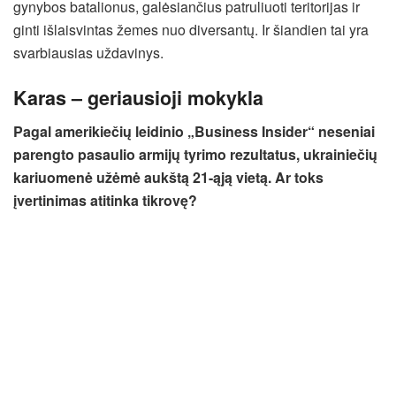
gynybos batalionus, galėsiančius patruliuoti teritorijas ir
ginti išlaisvintas žemes nuo diversantų. Ir šiandien tai yra
svarbiausias uždavinys.
Karas – geriausioji mokykla
Pagal amerikiečių leidinio „Business Insider“ neseniai
parengto pasaulio armijų tyrimo rezultatus, ukrainiečių
kariuomenė užėmė aukštą 21-ąją vietą. Ar toks
įvertinimas atitinka tikrovę?