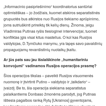
„Informacinio pasipriešinimo“ koordinatorius santūriai
optimistiškas – jo žodžiais, kuomet atskiros separatistinės
grupuotės bus atkirstos nuo Rusijos tiekiamo aprūpinimo,
joms sutriuškinti prireiktų tik kelių dienų. Žinoma, jeigu
Vladimiras Putinas ryšis tiesioginei intervencijai, tuomet
konfliktas įgis visai kitus mastelius. O kol kas Rusijos
valdytojas, D.Tymčiuko manymu, yra tapęs savo pavaldinių
propaguojamų revanšistinių nuotaikų įkaitu.
Ar jūs pats sau jau išsiaiškinote „humanitariniu
konvojumi“ vadinamos Rusijos operacijos prasmę?
Šios operacijos tikslas – paveikti Rusijos visuomenės
nuomonę ir įtvirtinti Putino – valdytojo ir „taikdario“ –
įvaizdį. Be to, šia operacija siekiama separatistus
palaikantiems Donbaso žmonėms parodyti, jog Putinas
ištiesia pagalbos ranką Rytų [Ukrainos] gyventojams,