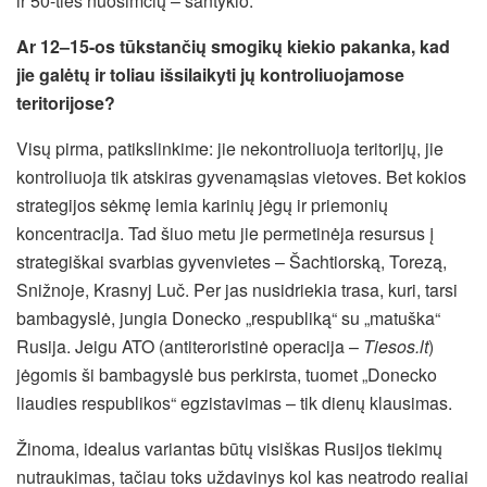
ir 50-ties nuošimčių – santykio.
Ar 12–15-os tūkstančių smogikų kiekio pakanka, kad
jie galėtų ir toliau išsilaikyti jų kontroliuojamose
teritorijose?
Visų pirma, patikslinkime: jie nekontroliuoja teritorijų, jie
kontroliuoja tik atskiras gyvenamąsias vietoves. Bet kokios
strategijos sėkmę lemia karinių jėgų ir priemonių
koncentracija. Tad šiuo metu jie permetinėja resursus į
strategiškai svarbias gyvenvietes – Šachtiorską, Torezą,
Snižnoje, Krasnyj Luč. Per jas nusidriekia trasa, kuri, tarsi
bambagyslė, jungia Donecko „respubliką“ su „matuška“
Rusija. Jeigu ATO (antiteroristinė operacija –
Tiesos.lt
)
jėgomis ši bambagyslė bus perkirsta, tuomet „Donecko
liaudies respublikos“ egzistavimas – tik dienų klausimas.
Žinoma, idealus variantas būtų visiškas Rusijos tiekimų
nutraukimas, tačiau toks uždavinys kol kas neatrodo realiai