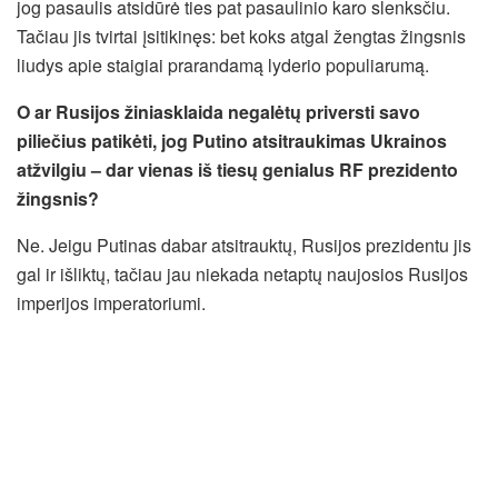
jog pasaulis atsidūrė ties pat pasaulinio karo slenksčiu.
Tačiau jis tvirtai įsitikinęs: bet koks atgal žengtas žingsnis
liudys apie staigiai prarandamą lyderio populiarumą.
O ar Rusijos žiniasklaida negalėtų priversti savo
piliečius patikėti, jog Putino atsitraukimas Ukrainos
atžvilgiu – dar vienas iš tiesų genialus RF prezidento
žingsnis?
Ne. Jeigu Putinas dabar atsitrauktų, Rusijos prezidentu jis
gal ir išliktų, tačiau jau niekada netaptų naujosios Rusijos
imperijos imperatoriumi.