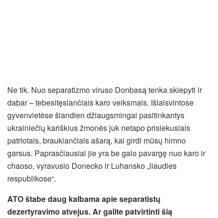
Ne tik. Nuo separatizmo viruso Donbasą tenka skiepyti ir
dabar – tebesitęsiančiais karo veiksmais. Išlaisvintose
gyvenvietėse šiandien džiaugsmingai pasitinkantys
ukrainiečių kariškius žmonės juk netapo prisiekusiais
patriotais, braukiančiais ašarą, kai girdi mūsų himno
garsus. Paprasčiausiai jie yra be galo pavargę nuo karo ir
chaoso, vyravusio Donecko ir Luhansko „liaudies
respublikose“.
ATO štabe daug kalbama apie separatistų
dezertyravimo atvejus. Ar galite patvirtinti šią