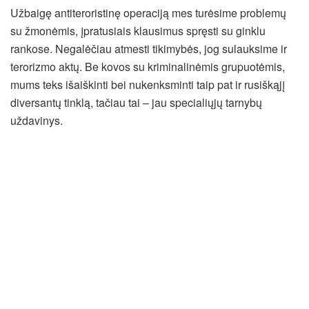
Užbaigę antiteroristinę operaciją mes turėsime problemų
su žmonėmis, įpratusiais klausimus spręsti su ginklu
rankose. Negalėčiau atmesti tikimybės, jog sulauksime ir
terorizmo aktų. Be kovos su kriminalinėmis grupuotėmis,
mums teks išaiškinti bei nukenksminti taip pat ir rusiškąjį
diversantų tinklą, tačiau tai – jau specialiųjų tarnybų
uždavinys.