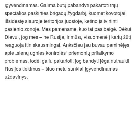
įgyvendinamas. Galima būtų pabandyti pakartoti trijų
specialios paskirties brigadų žygdarbį, kuomet kovotojai,
išsidėstę siauroje teritorijos juostoje, ketino įsitvirtinti
pasienio zonoje. Mes pamename, kuo tai pasibaigė. Dėkui
Dievui, jog mes – ne Rusija, ir mūsų visuomenė į karių žūtį
reaguoja itin skausmingai. Anksčiau jau buvau paminėjęs
apie „sienų ugnies kontrolės“ priemonių pritaikymo
problemas, todėl galiu pakartoti, jog bandyti jėga nutraukti
Rusijos tiekimus – šiuo metu sunkiai įgyvendinamas
uždavinys.