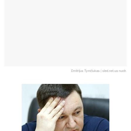
Dmitrijus Tymčiukas | sled.net.ua nuotr.