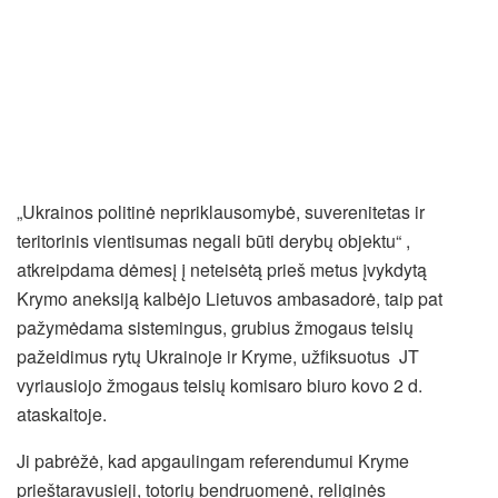
„Ukrainos politinė nepriklausomybė, suverenitetas ir
teritorinis vientisumas negali būti derybų objektu“ ,
atkreipdama dėmesį į neteisėtą prieš metus įvykdytą
Krymo aneksiją kalbėjo Lietuvos ambasadorė, taip pat
pažymėdama sistemingus, grubius žmogaus teisių
pažeidimus rytų Ukrainoje ir Kryme, užfiksuotus JT
vyriausiojo žmogaus teisių komisaro biuro kovo 2 d.
ataskaitoje.
Ji pabrėžė, kad apgaulingam referendumui Kryme
prieštaravusieji, totorių bendruomenė, religinės