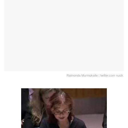
Raimonda Murmokaite | twitter.com nuotr.