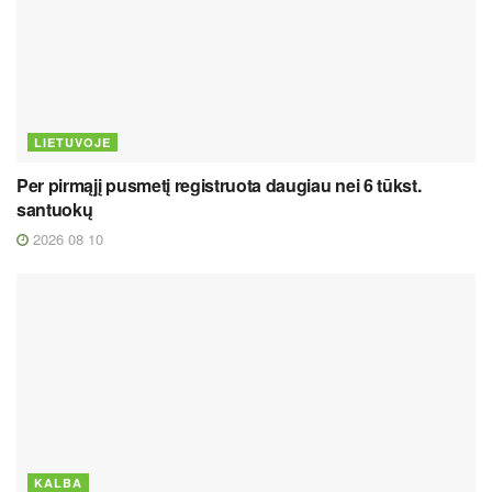
LIETUVOJE
Per pirmąjį pusmetį registruota daugiau nei 6 tūkst.
santuokų
2026 08 10
KALBA