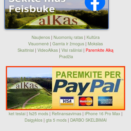
Naujienos
|
Nuomonių ratas
|
Kultūra
Visuomenė
|
Gamta ir žmogus
|
Mokslas
Skaitiniai
|
VideoAlkas
|
Visi rašiniai
|
Paremkite Alką
Pradžia
ket testai
|
fs25 mods
|
Refinansavimas
|
iPhone 16 Pro Max
|
Daigyklos
|
gta 5 mods
|
DARBO SKELBIMAI