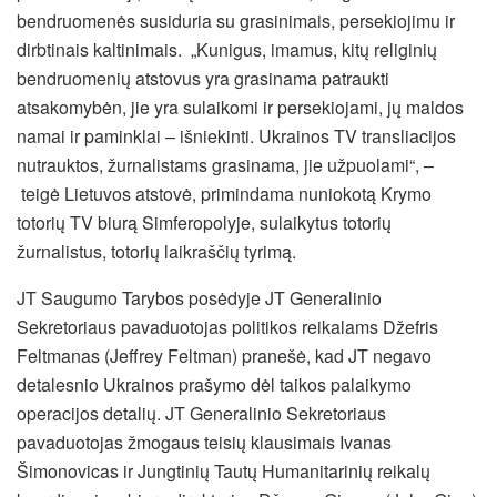
bendruomenės susiduria su grasinimais, persekiojimu ir
dirbtinais kaltinimais. „Kunigus, imamus, kitų religinių
bendruomenių atstovus yra grasinama patraukti
atsakomybėn, jie yra sulaikomi ir persekiojami, jų maldos
namai ir paminklai – išniekinti. Ukrainos TV transliacijos
nutrauktos, žurnalistams grasinama, jie užpuolami“, –
teigė Lietuvos atstovė, primindama nuniokotą Krymo
totorių TV biurą Simferopolyje, sulaikytus totorių
žurnalistus, totorių laikraščių tyrimą.
JT Saugumo Tarybos posėdyje JT Generalinio
Sekretoriaus pavaduotojas politikos reikalams Džefris
Feltmanas (Jeffrey Feltman) pranešė, kad JT negavo
detalesnio Ukrainos prašymo dėl taikos palaikymo
operacijos detalių. JT Generalinio Sekretoriaus
pavaduotojas žmogaus teisių klausimais Ivanas
Šimonovicas ir Jungtinių Tautų Humanitarinių reikalų