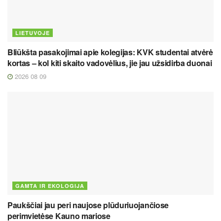
LIETUVOJE
Bliūkšta pasakojimai apie kolegijas: KVK studentai atvėrė
kortas – kol kiti skaito vadovėlius, jie jau užsidirba duonai
2026 08 09
GAMTA IR EKOLOGIJA
Paukščiai jau peri naujose plūduriuojančiose
perimvietėse Kauno mariose