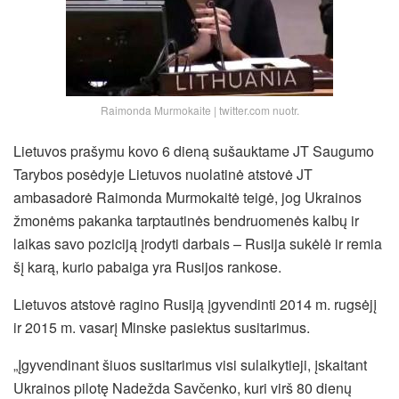
Raimonda Murmokaite | twitter.com nuotr.
Lietuvos prašymu kovo 6 dieną sušauktame JT Saugumo
Tarybos posėdyje Lietuvos nuolatinė atstovė JT
ambasadorė Raimonda Murmokaitė teigė, jog Ukrainos
žmonėms pakanka tarptautinės bendruomenės kalbų ir
laikas savo poziciją įrodyti darbais – Rusija sukėlė ir remia
šį karą, kurio pabaiga yra Rusijos rankose.
Lietuvos atstovė ragino Rusiją įgyvendinti 2014 m. rugsėjį
ir 2015 m. vasarį Minske pasiektus susitarimus.
„Įgyvendinant šiuos susitarimus visi sulaikytieji, įskaitant
Ukrainos pilotę Nadežda Savčenko, kuri virš 80 dienų