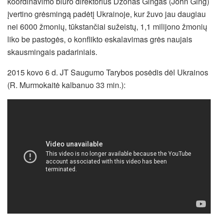
koordinavimo biuro direktorius Džonas Gingas (John Ging)
įvertino grėsmingą padėtį Ukrainoje, kur žuvo jau daugiau
nei 6000 žmonių, tūkstančiai sužeistų, 1,1 milijono žmonių
liko be pastogės, o konflikto eskalavimas grės naujais
skausmingais padariniais.
2015 kovo 6 d. JT Saugumo Tarybos posėdis dėl Ukrainos
(R. Murmokaitė kalbanuo 33 min.):