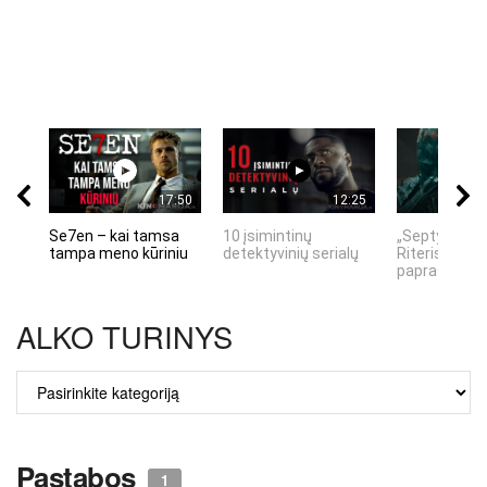
17:50
12:25
Se7en – kai tamsa
10 įsimintinų
„Septynių Ka
tampa meno kūriniu
detektyvinių serialų
Riteris" – kai
paprastumas
ALKO TURINYS
ALKO
TURINYS
Pastabos
1