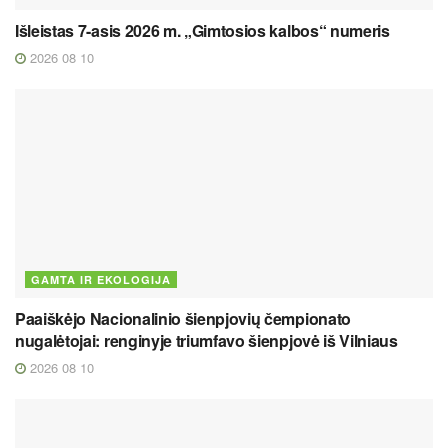
Išleistas 7-asis 2026 m. „Gimtosios kalbos“ numeris
2026 08 10
GAMTA IR EKOLOGIJA
Paaiškėjo Nacionalinio šienpjovių čempionato
nugalėtojai: renginyje triumfavo šienpjovė iš Vilniaus
2026 08 10