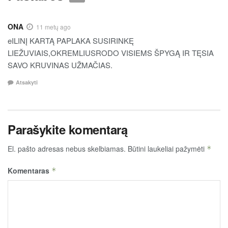
ONA
11 metų ago
eILINĮ KARTĄ PAPLAKA SUSIRINKĘ
LIEŽUVIAIS,OKREMLIUSRODO VISIEMS ŠPYGĄ IR TĘSIA
SAVO KRUVINAS UŽMAČIAS.
Atsakyti
Parašykite komentarą
El. pašto adresas nebus skelbiamas.
Būtini laukeliai pažymėti
*
Komentaras
*