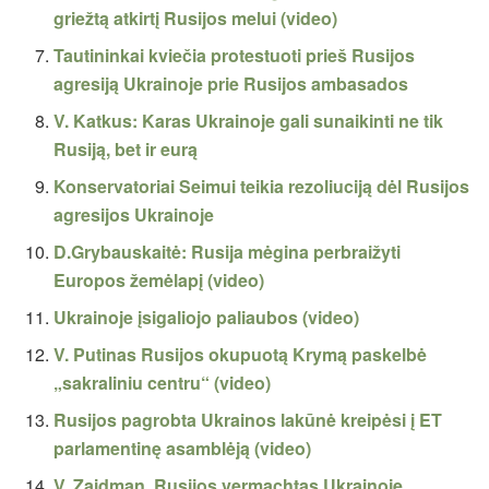
griežtą atkirtį Rusijos melui (video)
Tautininkai kviečia protestuoti prieš Rusijos
agresiją Ukrainoje prie Rusijos ambasados
V. Katkus: Karas Ukrainoje gali sunaikinti ne tik
Rusiją, bet ir eurą
Konservatoriai Seimui teikia rezoliuciją dėl Rusijos
agresijos Ukrainoje
D.Grybauskaitė: Rusija mėgina perbraižyti
Europos žemėlapį (video)
Ukrainoje įsigaliojo paliaubos (video)
V. Putinas Rusijos okupuotą Krymą paskelbė
„sakraliniu centru“ (video)
Rusijos pagrobta Ukrainos lakūnė kreipėsi į ET
parlamentinę asamblėją (video)
V. Zaidman. Rusijos vermachtas Ukrainoje