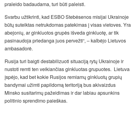
praleido badaudama, turi būti paleisti.
Svarbu užtikrinti, kad ESBO Stebėsenos misijai Ukrainoje
būtų suteiktas netrukdomas patekimas į visas vietoves. Yra
abejonių, ar ginkluotos grupės išveda ginkluotę, ar tik
pasinaudoja priedanga juos pervežti“, – kalbėjo Lietuvos
ambasadorė.
Rusija turi baigti destabilizuoti situaciją rytų Ukrainoje ir
nustoti remti ten veikiančias ginkluotas grupuotes. Lietuva
įspėjo, kad bet kokie Rusijos remiamų ginkluotų grupių
bandymai užimti papildomą teritoriją bus akivaizdus
Minsko susitarimų pažeidimas ir dar labiau apsunkins
politinio sprendimo paieškas.