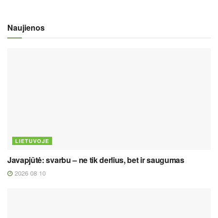
Naujienos
LIETUVOJE
Javapjūtė: svarbu – ne tik derlius, bet ir saugumas
2026 08 10