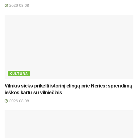
2026 08 08
KULTŪRA
Vilnius sieks prikelti istorinį elingą prie Neries: sprendimų
ieškos kartu su vilniečiais
2026 08 08