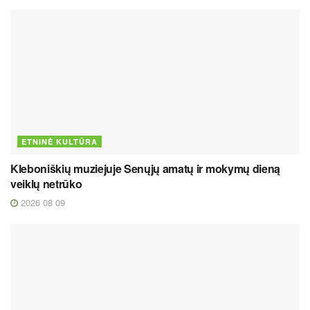
ETNINĖ KULTŪRA
Kleboniškių muziejuje Senųjų amatų ir mokymų dieną
veiklų netrūko
2026 08 09