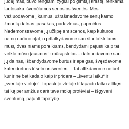
judėjimas, buvo rengiami žygiai po gimtąjį kraštą, renkama
tautosaka, švenčiamos senosios šventės. Mes
važiuodavome į kaimus, užrašinėdavome senų kaimo
žmonių dainas, pasakas, padavimus, papročius…
Nedemonstravome jų užlipę ant scenos, kaip kultūros
namų darbuotojai, o pritaikydavome sau šiuolaikiniams
mūsų dvasiniams poreikiams, bandydami pajusti kaip tai
veikia mūsų jausmus ir mūsų sielas – dainuodavome sau
jų dainas, išbandydavome burtus ir apeigas, švęsdavome
kalendorines ir šeimos šventes… Tai atlikdavome ne bet
kur ir ne bet kada o kaip ir pridera – „šventu laiku“ ir
„šventoje vietoje“. Tapačioje vietoje ir tapačiu laiku atlikęs
tai ką per amžius darė tave mokę protėviai – išgyveni
šventumą, pajunti tapatybę.