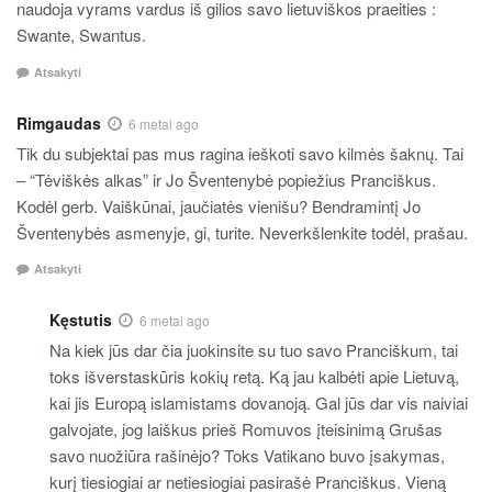
naudoja vyrams vardus iš gilios savo lietuviškos praeities :
Swante, Swantus.
Atsakyti
Rimgaudas
6 metai ago
Tik du subjektai pas mus ragina ieškoti savo kilmės šaknų. Tai
– “Tėviškės alkas” ir Jo Šventenybė popiežius Pranciškus.
Kodėl gerb. Vaiškūnai, jaučiatės vienišu? Bendramintį Jo
Šventenybės asmenyje, gi, turite. Neverkšlenkite todėl, prašau.
Atsakyti
Kęstutis
6 metai ago
Na kiek jūs dar čia juokinsite su tuo savo Pranciškum, tai
toks išverstaskūris kokių retą. Ką jau kalbėti apie Lietuvą,
kai jis Europą islamistams dovanoją. Gal jūs dar vis naiviai
galvojate, jog laiškus prieš Romuvos įteisinimą Grušas
savo nuožiūra rašinėjo? Toks Vatikano buvo įsakymas,
kurį tiesiogiai ar netiesiogiai pasirašė Pranciškus. Vieną