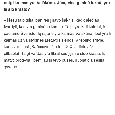
netgi kaimas yra Vaiškūnų. Jūsų visa giminė turbūt yra
iš šio krašto?
– Nesu taip giliai paniręs į savo šaknis, kad galėčiau
įvardyti, kas yra giminė, o kas ne. Taip, yra keli kaimai, ir
pačiame Švenčionių rajone yra kaimas Vaiškūnai, bet yra ir
kaimas už valstybinės Lietuvos sienos, Vitebsko srityje,
kuris vadinasi „Вайшку́ны“, o ten IX-XI a. lietuviški
pilkapiai. Taigi vardas yra tikrai susijęs su šiuo kraštu, ir,
matyt, protėviai, bent jau iš tėvo pusės, nuolat čia sėsliai
gyveno.