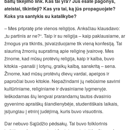
baltų tikėjimo link. Kas tai yra? Jūs esate pagonys,
ateistai, tikintieji? Kas yra tai, ką jūs propaguojate?
Koks yra santykis su katalikybe?
– Mes pripratę prie vienos religijos. Anksčiau klausdavo:
„tu partinis ar ne?“. Taip ir su religija – kaip paklausiame, ar
žmogus yra tikintis, įsivaizduojame tik vieną konfesiją. Tai
siauriną žmonių supratimą apie religinę įvairovę. Mes
žinome, kad mūsų protėvių religija, kaip ir kalba, buvo
kitokia –panaši į lotynų, graikų kalbą, sanskritą – sena.
Žinome, kad mūsų protėvių dievų vardai, apeigos ir
papročiai buvo kitokie. Nepažindami jų nebūsime savimi
kultūriniame, religiniame ir dvasiniame lygmenyje.
Ieškodamas šių lengvai prarandamų tautos dvasinio
gyvenimo apraiškų šiandienybėje, studentiškais laikais,
įsijungiau į etninį judėjimą, kuris buvo visuotinis.
Dar nebuvo Sąjūdžio pėdsakų. Tai buvo folklorinis