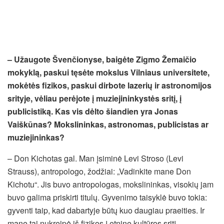
– Užaugote Švenčionyse, baigėte Zigmo Žemaičio
mokyklą, paskui tęsėte mokslus Vilniaus universitete,
mokėtės fizikos, paskui dirbote lazerių ir astronomijos
srityje, vėliau perėjote į muziejininkystės sritį, į
publicistiką. Kas vis dėlto šiandien yra Jonas
Vaiškūnas? Mokslininkas, astronomas, publicistas ar
muziejininkas?
– Don Kichotas gal. Man įsiminė Levi Stroso (Levi
Strauss), antropologo, žodžiai: „Vadinkite mane Don
Kichotu“. Jis buvo antropologas, mokslininkas, visokių jam
buvo galima priskirti titulų. Gyvenimo taisyklė buvo tokia:
gyventi taip, kad dabartyje būtų kuo daugiau praeities. Ir
mane tai nukreipė iš fizikos į etninę kultūros sritį.