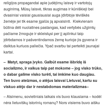
religijos propagandai apie judėjimų laisvę ir vartotojų
auginimą. Mūsų laisvė, tikras augimas ir kūniškieji bei
dvasiniai vaisiai gausiausiai auga įdirbtoje tėviškės
žemėje jei tik esame įgalūs ją apvaisinti. Kiekvienam
būtina dėti nuolatines pastangas, kad vertybės užgimtų
pačiame žmoguje ir skleistųsi per jį aplinkui taip
įdirbdamos ir pašventindamos žemę kurioje jis gyvena ir
daiktus kuriuos paliečia. Ypač svarbu tai perteikti jaunajai
kartai.
– Matyt, spraga įvyko. Galbūt esame išbridę iš
socializmo, ir vaikus taip pat mokome – jog visko trūko,
o dabar galime visko turėti, tai imkime kuo daugiau.
Ten buvo ateizmas, o atėjus laisvai Lietuvai, kartu su
viskuo atėjo dar ir nestabdomas materializmas–
– Atsimenu, sovietiniais laikais vis buvo klausiama – kodėl
nėra lietuviškų istorinių romanų? Nors visiems buvo aišku