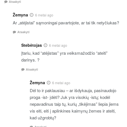
Atsakyti
Žemyna
6 metai ago
Ar „atėjistai” sąmoningai pavartojote, ar tai tik netyčiukas?
Atsakyti
Stebėtojas
6 metai ago
Įtariu, kad “atėjistas” yra veiksmažodžio “ateiti”
darinys. ?
Atsakyti
Žemyna
6 metai ago
Dėl to ir paklausiau – ar išdykauja, pasinaudojo
proga -ist- įdėti? Juk yra visokių -istų; kodėl
nepavadinus taip tų, kurių „tikėjimas” liepia jiems
vis eiti, eiti į aplinkines kaimynų žemes ir ateiti,
kad užgrobtų?
Atsakyti