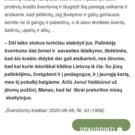
protėvių krašto šventumą ir išugdyti šią pareigą vaikams ir
anūkams, kad įsitikintų, jog įkvėpimo ir galių geriausia
semtis ne iš gangų ir palestinų, o iš savo tėviškės šventų
šaltinių, upelių ir alkų…
– Dėl laiko stokos turėčiau stabdyti jus. Palinkėję
šventumo šiai žemei ir savasties išlaikymo, tikėkimės,
kad šio krašto didybė dar gali atsikartoti, nes žinome,
kad kai kurie istoriškai kildina Lietuvą iš čia. Su jūsų
palinkėjimu, žvelgdami ir į pedagogus, ir į jaunąją kartą,
mes šį pokalbį baigiame. Ačiū Jonui Vaiškūnui už
įdomų požiūrį. Manau, kad tai tikrai praturtins mūsų
skaitytojus.
„Švenčionių kraštas“ 2020-06-06, Nr. 43 (1958)
SPAUSDINTI 🖨