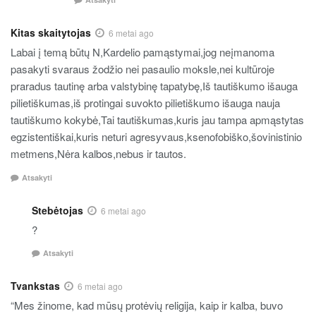
Kitas skaitytojas
6 metai ago
Labai į temą būtų N,Kardelio pamąstymai,jog neįmanoma
pasakyti svaraus žodžio nei pasaulio moksle,nei kultūroje
praradus tautinę arba valstybinę tapatybę,Iš tautiškumo išauga
pilietiškumas,iš protingai suvokto pilietiškumo išauga nauja
tautiškumo kokybė,Tai tautiškumas,kuris jau tampa apmąstytas
egzistentiškai,kuris neturi agresyvaus,ksenofobiško,šovinistinio
metmens,Nėra kalbos,nebus ir tautos.
Atsakyti
Stebėtojas
6 metai ago
?
Atsakyti
Tvankstas
6 metai ago
“Mes žinome, kad mūsų protėvių religija, kaip ir kalba, buvo