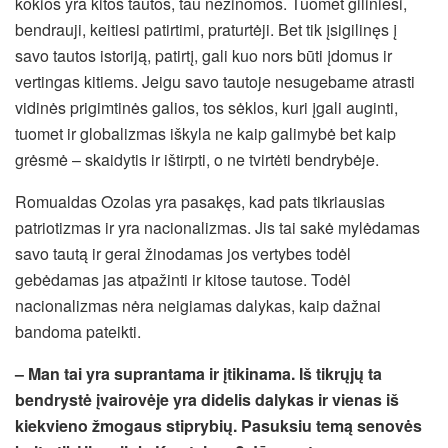
kokios yra kitos tautos, tau nežinomos. Tuomet giliniesi,
bendrauji, keitiesi patirtimi, praturtėji. Bet tik įsigilinęs į
savo tautos istoriją, patirtį, gali kuo nors būti įdomus ir
vertingas kitiems. Jeigu savo tautoje nesugebame atrasti
vidinės prigimtinės galios, tos sėklos, kuri įgali auginti,
tuomet ir globalizmas iškyla ne kaip galimybė bet kaip
grėsmė – skaidytis ir ištirpti, o ne tvirtėti bendrybėje.
Romualdas Ozolas yra pasakęs, kad pats tikriausias
patriotizmas ir yra nacionalizmas. Jis tai sakė mylėdamas
savo tautą ir gerai žinodamas jos vertybes todėl
gebėdamas jas atpažinti ir kitose tautose. Todėl
nacionalizmas nėra neigiamas dalykas, kaip dažnai
bandoma pateikti.
– Man tai yra suprantama ir įtikinama. Iš tikrųjų ta
bendrystė įvairovėje yra didelis dalykas ir vienas iš
kiekvieno žmogaus stiprybių. Pasuksiu temą senovės