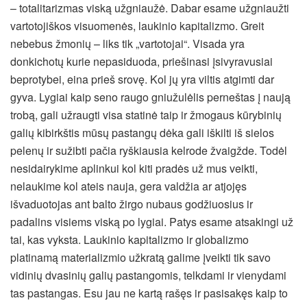
– totalitarizmas viską užgniaužė. Dabar esame užgniaužti
vartotojiškos visuomenės, laukinio kapitalizmo. Greit
nebebus žmonių – liks tik „vartotojai“. Visada yra
donkichotų kurie nepasiduoda, priešinasi įsivyravusiai
beprotybei, eina prieš srovę. Kol jų yra viltis atgimti dar
gyva. Lygiai kaip seno raugo gniužulėlis perneštas į naują
trobą, gali užraugti visa statinė taip ir žmogaus kūrybinių
galių kibirkštis mūsų pastangų dėka gali iškilti iš sielos
pelenų ir sužibti pačia ryškiausia kelrode žvaigžde. Todėl
nesidairykime aplinkui kol kiti pradės už mus veikti,
nelaukime kol ateis nauja, gera valdžia ar atjojęs
išvaduotojas ant balto žirgo nubaus godžiuosius ir
padalins visiems viską po lygiai. Patys esame atsakingi už
tai, kas vyksta. Laukinio kapitalizmo ir globalizmo
platinamą materializmio užkratą galime įveikti tik savo
vidinių dvasinių galių pastangomis, telkdami ir vienydami
tas pastangas. Esu jau ne kartą rašęs ir pasisakęs kaip to