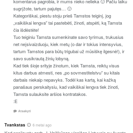
komentarus pagrobia, ir mums nieko nelieka 🙂 Pačiu laiku
sugrįžote, tartum pajutęs… 🙂
Kategoriškai, piestu stoju prieš Tamstos teiginį, jog
„vaikiškai lengva” tai pastebėti, žinoti, atspėti, ką Tamsta
čia išdėstėte!
Tuo teiginiu Tamsta sumenkinate savo tyrimus, trukusius
net neįsivaizduoju, kiek metų (o dar ir tokius intensyvius,
tartum Tamstos para būtų trigubai už mūsiškę ilgesnė!), ir
savo susikrautą žinių lobyną.
Kad tiek šioje srityje žinotum, kiek Tamsta, reiktų visus
kitus darbus atmesti, nes „po sovmestitelstvu” su kitais
darbais niekaip nepavyks. Todėl kas kartą, kai kažką
panašaus perskaitysiu, kad vaikiškai lengva tiek žinoti,
Tamsta sulauksite aršios kontratakos.
:E
Atsakyti
Tvankstas
6 metai ago
Kad nesijaustų gerb. J. Vaiškūnas vienišas Lietuvoje su švente,