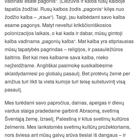
vadinasi esate pagonis“. (Liežuvis ir kalba rusų kalboje
tapatūs žodžiai. Rusų kalbos žodis „pagonis“ kilęs nuo
žodžio kalba – „язык“). Taigi, jau kalbėdami savo kalba
esame pagonys. Matyt neveltui krikščioniškosios
polonizacijos laikais, o kai kada ir dabar, mūsų gimtoji
kalba vadinama „pagonių kalba“. Mat kalba yra stipriausias
mūsų tapatybės pagrindas – religijos, ir pasaulėžiūros
šaltinis. Bet kai mes kalbame sava kalba, nieko
neįžeidžiame. Angliškai pasimokę susikalbėsime
sklaidydamiesi po globalų pasaulį. Bet protėvių žemė per
amžius turi likti ta vieta kurioje turi teisę sulietuvintį visą
pasaulį.
Mes turėdami savo papročius, dainas, apeigas ir dievų
vardus staiga pradedame garbinti Abraomą, svetimą
Šventąją žemę, Izraelį, Palestiną ir kitus svetimų kultūros
želmenis. Mes lankstomės svetimų kultūrų prožektoriams,
nors šviesa ant mūsų galvų srūva tiesiai iš dangaus – ir