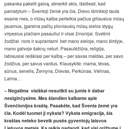
pakanka pakelti galvą, atmerkti akis, išsitiesti, kad
pamatytum – Šventoji žemė yra čia, Dievo išrinktoji tauta
esame mes, o mūsų kalba perteikia pačius giliausius mūsų
jausmus, įgarsina pačių ploniausių mūsų sielos stygų
virpesius plačiam pasauliui ir visai žmonijai. Svetimi
žodžiai nors ir suprantami bet mano sieloje, mano širdyje,
mano galvoje šaknų neturi. Pasaulėžiūra, religija,
labiausiai reiškiasi per kalbą – per savas maldas, per savo
žodžius, per savus vardus. Klausykite: mama, tėvas,
sūnus, senelis, Žemyna, Dievas, Perkūnas, Vėlinas,
Laima…
– Negalima visiškai nesutikti su jumis ir dabar
nesiginčysime. Mes šiandien kalbame apie
Švenčionijos kraštą. Pasakėte, kad Šventa žemė yra
čia. Kodėl tuomet ji nyksta? Vyksta emigracija, šis
kraštas neteko beveik pusės gyventojų laisvos
Lietuvos metais. Ką reikia padaryti, kad visi grįžtume į