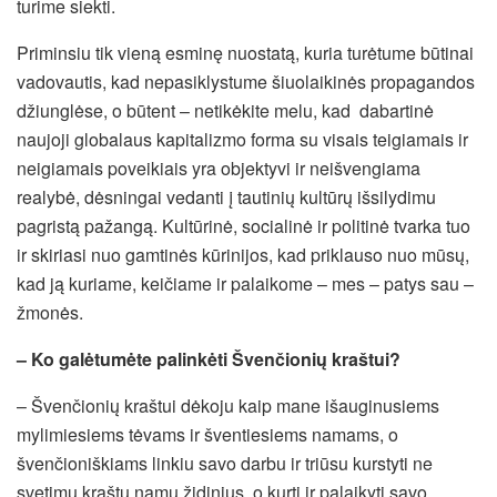
turime siekti.
Priminsiu tik vieną esminę nuostatą, kuria turėtume būtinai
vadovautis, kad nepasiklystume šiuolaikinės propagandos
džiunglėse, o būtent – netikėkite melu, kad dabartinė
naujoji globalaus kapitalizmo forma su visais teigiamais ir
neigiamais poveikiais yra objektyvi ir neišvengiama
realybė, dėsningai vedanti į tautinių kultūrų išsilydimu
pagristą pažangą. Kultūrinė, socialinė ir politinė tvarka tuo
ir skiriasi nuo gamtinės kūrinijos, kad priklauso nuo mūsų,
kad ją kuriame, keičiame ir palaikome – mes – patys sau –
žmonės.
– Ko galėtumėte palinkėti Švenčionių kraštui?
– Švenčionių kraštui dėkoju kaip mane išauginusiems
mylimiesiems tėvams ir šventiesiems namams, o
švenčioniškiams linkiu savo darbu ir triūsu kurstyti ne
svetimų kraštų namų židinius, o kurti ir palaikyti savo