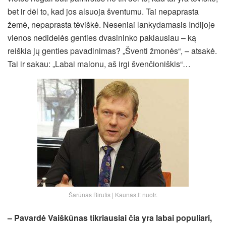
bet ir dėl to, kad jos alsuoja šventumu. Tai nepaprasta
žemė, nepaprasta tėviškė. Neseniai lankydamasis Indijoje
vienos nedidelės genties dvasininko paklausiau – ką
reiškia jų genties pavadinimas? „Šventi žmonės“, – atsakė.
Tai ir sakau: „Labai malonu, aš irgi švenčioniškis“…
Šarūnas Birutis | Kaunas.lt nuotr.
– Pavardė Vaiškūnas tikriausiai čia yra labai populiari,