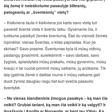
šią žemę ir neieškotume pasaulyje šiltesnių,
patogesnių ar „šventesnių“ vietų?
– Kiekviena tauta ir kiekviena jos karta savo vietą turi
paversti šventa vieta ir šventu laiku. Gyvename čia, ir
turėtume palaikyti žemės šventumą. Štai du vienodi žemės
lopinėliai: vienas Šventas, o kitas paprastas. Kuo jie
skiriasi? Savo prasme. Šventumas kyla iš mūsų vidinių
pastangų įprasminti, sureikšminti – savo darbais, savo
žygiais, aplaistytais mūsų prakaitu, mūsų gyvenimu, mūsų
krauju ir tai nuolat priminti mūsų vaikams, jų anūkams. Tik
taip įgalinta žemė ir daiktai mums ir mūsų vaikams gali
duoti žymiai daugiau negu bet kuri svečia pasaulio
šventybė.
– Ne vienas šiandieninis žmogus pasakys – ką man čia
veikti? Grubiai tariant, ką man čia veikti ir ką valgyti? Ir
išvažiuoja į Angliją ar Norvegiją, ar bent jau Vilnių. Ką