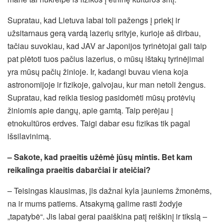
Supratau, kad Lietuva labai toli pažengs į priekį ir
užsitarnaus gerą vardą lazerių srityje, kurioje aš dirbau,
tačiau suvokiau, kad JAV ar Japonijos tyrinėtojai gali taip
pat plėtoti tuos pačius lazerius, o mūsų ištakų tyrinėjimai
yra mūsų pačių žinioje. Ir, kadangi buvau viena koja
astronomijoje ir fizikoje, galvojau, kur man netoli žengus.
Supratau, kad reikia tiesiog pasidomėti mūsų protėvių
žiniomis apie dangų, apie gamtą. Taip perėjau į
etnokultūros erdves. Taigi dabar esu fizikas tik pagal
išsilavinimą.
– Sakote, kad praeitis užėmė jūsų mintis. Bet kam
reikalinga praeitis dabarčiai ir ateičiai?
– Teisingas klausimas, jis dažnai kyla jauniems žmonėms,
na ir mums patiems. Atsakymą galime rasti žodyje
„tapatybė“. Jis labai gerai paaiškina patį reiškinį ir tikslą –