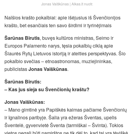
Jonas Vaiškūnas | Alkas.lt nuotr.
Nalšios krašto pokalbiai: apie išėjusius iš Švenčionijos
krašto, bet esančiais ten savo širdimi ir tyrinėjimais
Šarūnas Birutis
, buvęs kultūros ministras, Seimo ir
Europos Palamento narys, tęsia pokalbių ciklą apie
Šiaurės Rytų Lietuvos istoriją ir ateities perspektyvas. Šio
pokalbio svečias – etnoastronomas, muziejininkas,
publicistas
Jonas Vaiškūnas
.
Šarūnas Birutis:
– Kas jus sieja su Švenčionių kraštu?
Jonas Vaiškūnas:
– Mano gimtinė yra Papiškės kaimas pačiame Švenčionių
ir Ignalinos paribyje. Šalia yra ežeras Šventas, upelis
Šventelė, gyvenvietė Šventa (tarmiškai – Švinta). Tokios
vietos negali būti pamirštos ne tik dėl to, kad tai yra tėviškė,