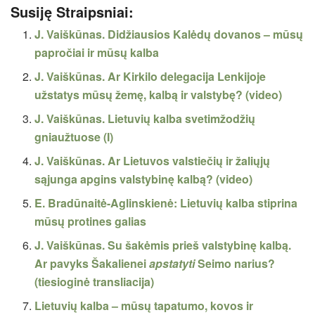
Susiję Straipsniai:
J. Vaiškūnas. Didžiausios Kalėdų dovanos – mūsų
papročiai ir mūsų kalba
J. Vaiškūnas. Ar Kirkilo delegacija Lenkijoje
užstatys mūsų žemę, kalbą ir valstybę? (video)
J. Vaiškūnas. Lietuvių kalba svetimžodžių
gniaužtuose (I)
J. Vaiškūnas. Ar Lietuvos valstiečių ir žaliųjų
sąjunga apgins valstybinę kalbą? (video)
E. Bradūnaitė-Aglinskienė: Lietuvių kalba stiprina
mūsų protines galias
J. Vaiškūnas. Su šakėmis prieš valstybinę kalbą.
Ar pavyks Šakalienei
apstatyti
Seimo narius?
(tiesioginė transliacija)
Lietuvių kalba – mūsų tapatumo, kovos ir