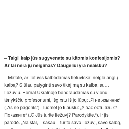
– Taigi kaip jūs sugyvenate su kitomis konfesijomis?
Ar tai nėra jų neigimas? Daugeliui yra neaišku?
– Matote, ar lietuvis kalbėdamas lietuviškai neigia anglų
kalbą? Siūlau palyginti savo tikėjimą su kalba, su…
liežuviu. Pernai Ukrainoje bendraudamas su vienu
tėnykščiu profesoriumi, išgirstu iš jo lūpų: „Я не язычник“
(„Aš ne pagonis“). Tuomet jo klausiu: „У вас есть язык?
Покажите“ („O Jūs turite liežuvį? Parodykite.“). Ir jis
parodė. „Na štai, – sakau – turite savo liežuvį, savo kalbą,