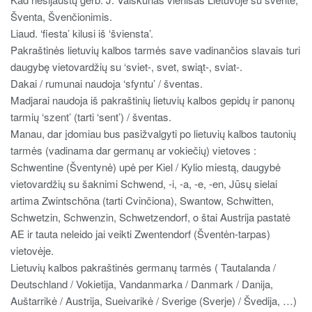
Šventa, Švenčionimis.
Liaud. ‘fiesta’ kilusi iš ‘šviensta’.
Pakraštinės lietuvių kalbos tarmės save vadinančios slavais turi
daugybę vietovardžių su ‘sviet-, svet, swiąt-, sviat-.
Dakai / rumunai naudoja ‘sfyntu’ / šventas.
Madjarai naudoja iš pakraštinių lietuvių kalbos gepidų ir panonų
tarmių ‘szent’ (tarti ‘sent’) / šventas.
Manau, dar įdomiau bus pasižvalgyti po lietuvių kalbos tautonių
tarmės (vadinama dar germanų ar vokiečių) vietoves :
Schwentine (Šventynė) upė per Kiel / Kylio miestą, daugybė
vietovardžių su šaknimi Schwend, -i, -a, -e, -en, Jūsų sielai
artima Zwintschöna (tarti Cvinčiona), Swantow, Schwitten,
Schwetzin, Schwenzin, Schwetzendorf, o štai Austrija pastatė
AE ir tauta neleido jai veikti Zwentendorf (Šventėn-tarpas)
vietovėje.
Lietuvių kalbos pakraštinės germanų tarmės ( Tautalanda /
Deutschland / Vokietija, Vandanmarka / Danmark / Danija,
Auštarrikė / Austrija, Sueivarikė / Sverige (Sverje) / Švedija, …)