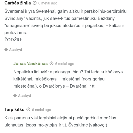
Garbės žinija
6 metai ago
Šventėnai ir yra Šventėnai, galim aišku ir perskoliniu-perdirbiniu
Svinciany” vadintis, juk save-kitus pamestinuku Bezdany
“smaginame” svietą be jokios atodairos ir pagarbos, – kalbai ir
protėviams.
ŽODŽIU:
Atsakyti
Jonas Vaiškūnas
6 metai ago
Nepatinka lietuviška priesaga -čion? Tai tada krikščionys –
krikštėnai, mieščionys – miestėnai (nors geriau –
miestelėnai), o Dvarčionys – Dvarėnai ir tt.
Atsakyti
Tarp kitko
6 metai ago
Kiek pamenu visi tarybiniai atėjistai puolė garbinti medžius,
ufonautus, jogos mokytojus ir t.t. Švęskime įvairovę:)