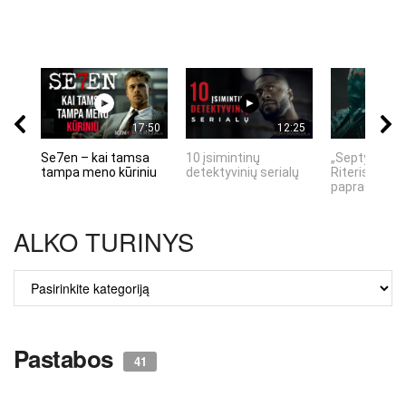
17:50
12:25
Se7en – kai tamsa
10 įsimintinų
„Septynių Ka
tampa meno kūriniu
detektyvinių serialų
Riteris" – kai
paprastumas
ALKO TURINYS
ALKO
TURINYS
Pastabos
41