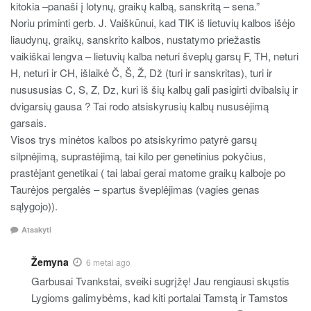
kitokia –panaši į lotynų, graikų kalbą, sanskritą – sena.”
Noriu priminti gerb. J. Vaiškūnui, kad TIK iš lietuvių kalbos išėjo
liaudynų, graikų, sanskrito kalbos, nustatymo priežastis
vaikiškai lengva – lietuvių kalba neturi šveplų garsų F, TH, neturi
H, neturi ir CH, išlaikė Č, Š, Ž, Dž (turi ir sanskritas), turi ir
nusususias C, S, Z, Dz, kuri iš šių kalbų gali pasigirti dvibalsių ir
dvigarsių gausa ? Tai rodo atsiskyrusių kalbų nususėjimą
garsais.
Visos trys minėtos kalbos po atsiskyrimo patyrė garsų
silpnėjimą, suprastėjimą, tai kilo per genetinius pokyčius,
prastėjant genetikai ( tai labai gerai matome graikų kalboje po
Taurėjos pergalės – spartus šveplėjimas (vagies genas
sąlygojo)).
Atsakyti
Žemyna
6 metai ago
Garbusai Tvankstai, sveiki sugrįžę! Jau rengiausi skųstis
Lygioms galimybėms, kad kiti portalai Tamstą ir Tamstos