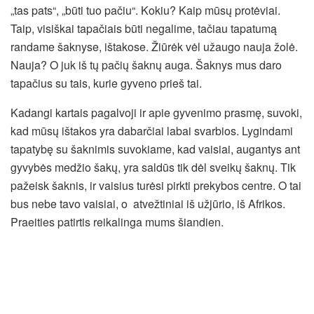
„tas pats“, „būti tuo pačiu“. Kokiu? Kaip mūsų protėviai.
Taip, visiškai tapačiais būti negalime, tačiau tapatumą
randame šaknyse, ištakose. Žiūrėk vėl užaugo nauja žolė.
Nauja? O juk iš tų pačių šaknų auga. Šaknys mus daro
tapačius su tais, kurie gyveno prieš tai.
Kadangi kartais pagalvoji ir apie gyvenimo prasmę, suvoki,
kad mūsų ištakos yra dabarčiai labai svarbios. Lygindami
tapatybę su šaknimis suvokiame, kad vaisiai, augantys ant
gyvybės medžio šakų, yra saldūs tik dėl sveikų šaknų. Tik
pažeisk šaknis, ir vaisius turėsi pirkti prekybos centre. O tai
bus nebe tavo vaisiai, o atvežtiniai iš užjūrio, iš Afrikos.
Praeities patirtis reikalinga mums šiandien.