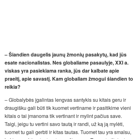
– Šiandien daugelis jaunų žmonių pasakytų, kad jūs
esate nacionalistas. Nes globaliame pasaulyje, XXI a.
viskas yra pasiekiama ranka, jūs dar kalbate apie
praeitį, apie savastį. Kam globaliam žmogui šiandien to
reikia?
– Globalybės įgalintas lengvas santykis su kitais geru ir
draugišku gali būti tik kuomet vertiname ir pasitikime vieni
kitais o tai įmanoma tik vertinant ir mylint pačius save.
Taigi, jeigu tu vertini savo tautą ir randi, už ką ją mylėti,
tuomet tu gali gerbti ir kitas tautas. Tuomet tau yra smalsu,