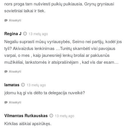
nors proga tam nušviesti puikių puikiausia. Grynų gryniausi
sovietiniai laikai ir tiek.
Atsakyti
Regina J
13 metų ago
Negaliu suprasti mūsų vyriausybės, Seimo nei partijų, kodėl jos
tyli? Akivaizdus lenkinimas …Turėtų skambėti visi pavojaus
varpai, o mes , kaip jaunesnieji lenkų broliai ar paklusnūs
mužikėliai, lankstomės ir atsiprašinėjam , kad vis dar esam…
Atsakyti
lamatas
13 metų ago
įdomu ką gi vis dėlto ta delegacija nuveikė?
Atsakyti
Vilmantas Rutkauskas
13 metų ago
Kirkilas aiškiai apsirūkęs.