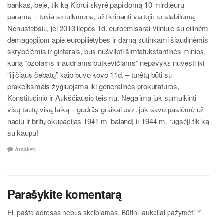
bankas, beje, tik ką Kiprui skyrė papildomą 10 mlrd.eurų
paramą – tokia smulkmena, užtikrinanti vartojimo stabilumą
Nenustebsiu, jei 2013 liepos 1d. euroemisarai Vilniuje su eilinėm
demagogijom apie europilietybes ir darną sutinkami šiaudinėmis
skrybėlėmis ir gintarais, bus nušvilpti šimtatūkstantinės minios,
kurią “ozolams ir audriams butkevičiams” nepavyks nuvesti iki
“iljičiaus čebatų” kaip buvo kovo 11d. – turėtų būti su
prakeiksmais žygiuojama iki generalinės prokuratūros,
Konstitucinio ir Aukščiausio teismų. Negalima juk sumulkinti
visų tautų visą laiką – gudrūs graikai pvz. juk savo pasiėmė už
nacių ir britų okupacijas 1941 m. balandį ir 1944 m. rugsėjį tik ką
su kaupu!
Atsakyti
Parašykite komentarą
El. pašto adresas nebus skelbiamas.
Būtini laukeliai pažymėti
*