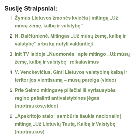
Susiję Straipsniai:
Žymūs Lietuvos žmonės kviečia į mitingą „Už
mūsų žemę, kalbą ir valstybę“
N. Balčiūnienė. Mitingas „Už mūsų žemę, kalbą ir
valstybę“ arba ką nutyli valdantieji
Init TV laidoje „Nuomonės“ apie mitingo „Už mūsų
žemę, kalbą ir valstybę“ reikalavimus
V. Venckevičius. Ginti Lietuvos valstybinę kalbą ir
teritorijos vientisumą – mūsų pareiga (video)
Prie Seimo mitingavę piliečiai iš vyriausybės
ragino pašalinti antivalstybines jėgas
(nuotraukos,video)
„Apskritojo stalo“ sambūris šaukia nacionalinį
mitingą „Už Lietuvių Tautą, Kalbą ir Valstybę“
(nuotraukos)