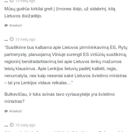
...
13 metų ago
Mūsų gudrūs kirkilai greit į žmones išėjo, už sidabrinį, kitą
Lietuvos išsižadėjo.
Atsakyti
...
13 metų ago
“Susitikime bus kalbama apie Lietuvos pirmininkavimą ES, Rytų
partnerystę, planuojamą Vilniuje surengti ES viršūnių susitikimą,
regioninį bendradarbiavimą bei apie Lietuvos lenkų mažumos
teisių klausimus. Apie Lenkijos lietuvių padėtį kalbėti, regis,
nenumatyta, nes kaip neseniai sakė Lietuvos švietimo ministras
– tai yra Lenkijos vidaus reikalas…”
Butkevičiau, ir toks avinas tavo vyriausybėje yra švietimo
ministras?
Atsakyti
...
13 metų ago