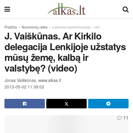
Pradžia
Nuomonių ratas
Lietuvos repolonizacijai – ne!
J. Vaiškūnas. Ar Kirkilo
delegacija Lenkijoje užstatys
mūsų žemę, kalbą ir
valstybę? (video)
Jonas Vaiškūnas, www.alkas.lt
2013-05-02 11:39:02
11