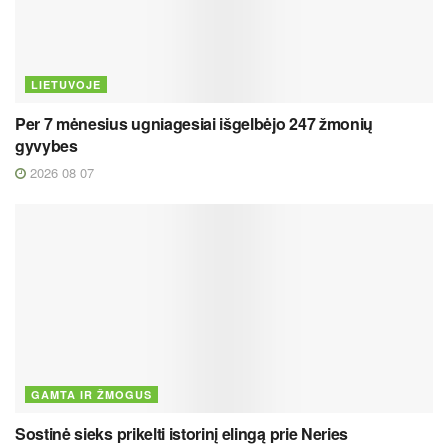
LIETUVOJE
Per 7 mėnesius ugniagesiai išgelbėjo 247 žmonių
gyvybes
2026 08 07
GAMTA IR ŽMOGUS
Sostinė sieks prikelti istorinį elingą prie Neries