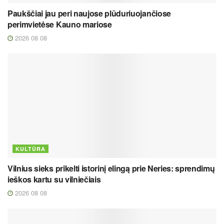
Paukščiai jau peri naujose plūduriuojančiose
perimvietėse Kauno mariose
2026 08 08
KULTŪRA
Vilnius sieks prikelti istorinį elingą prie Neries: sprendimų
ieškos kartu su vilniečiais
2026 08 08