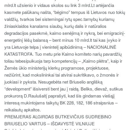
mlrd.lt užsienio ir vidaus skolos su link 3 mlrd.Lt artėjančia
kasmete palūkanų našta, “bėgimo” tempus iš Lietuvos nuo tokių
valdžių, tvarkos bei sistemingai rytų spec.tarnybų kuriamų
žiniasklaidos kanalams siaubų, kurių dalis ir natūralios
degradacijos pasekmė, kaimo senėjimą ir nykrą, bei emigracinį-
energetinį lėšų balansą – bent minus 10 mlrd.lt tai kas įvyko ir
yra Lietuvoje telpa į vienintelį apibūdinimą – NACIONALINĖ
KATASTROFA. Tuo metu prie Kaimo komiteto narių pavardžių
toliau tebesipuikuoja tarp kompetencijų – „Kaimo plėtra”, kaip ir
Žemės ūkio ministerijų klerkų programose, projektuose,
nežiūrint, kad mokslininkai tai atvirai sukritikavo, o žmonės ir
juokiasi ir pyksta. Nesugebėta net Briuselio anglišką
“development” išsiversti bent jau į raidą. Beliks, dievaž, sutikus
prokurorą D.Raulušaitį paprašyti, kad šis gindamas viešąjį
interesą mukintojams taikytų BK 228, 182, 186 straipsnius –
reikalautų apkaltos.
PREMJERAS ALGIRDAS BUTKEVIČIUS SUDREBINO
BRIUSELIO VARTUS – IŠDAVYSTĖ VILNIUJE