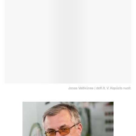
Jonas Vaiškūnas | delfi.lt, V. Kopūsto nuotr.