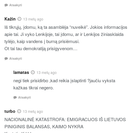
Atsakyti
Kažin
13 metų ago
Iš tikrųjų, įdomu, ką ta asamblėja “nuveikė”. Jokios informacijos
apie tai. Ji vyko Lenkijoje, tai įdomu, ar ir Lenkijos žiniasklaida
tylėjo, kaip vandens į burną prisiėmusi.
Ot tai tau demokratiją prisigyvenom…
Atsakyti
lamatas
13 metų ago
negi tiek prisidirbo ,kad reikia įslaptinti ?jaučiu vyksta
kažkas tikrai negero.
Atsakyti
turbo
13 metų ago
NACIONALINĖ KATASTROFA: EMIGRACIJOS IŠ LIETUVOS
PINIGINIS BALANSAS, KAIMO NYKRA