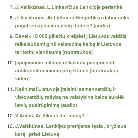
J. Vaiškūnas. L.Linkevičius Lenkijoje perlenkė
J. Vaiškūnas. Ar Lietuvos Respublika dabar šoks
pagal lenkų nacionalistų dūdelę? (audio)
Beveik 18 000 piliečių kreipėsi į Lietuvos valdžią
reikalaudami ginti valstybinę kalbą ir Lietuvos
teritorinį vientisumą (nuotraukos)
Įspėjamame mitinge reikalauta pasipriešinti
antikonstituciniams projektams (nuotraukos,
video)
Ketinimai Lietuvoje įteisinti asmenvardžių ir
vietovardžių rašybą ne valstybine kalba sukėlė
latvių susirūpinimą (audio)
V.Astas. Ar Vilnius dar mūsų?
J.Vaiškūnas. Lenkijos premjeras tęsia „kryžiaus
karą“ prieš Lietuvą