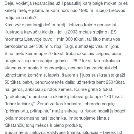
Beje, Vokietija reparacijas už I pasaulinį karą baigė mokėti prieš
keletą metų – įdomu ar kam nors nuo 1990 m. rūpėjo Lietuvos
milijardinė dalis?
Kas įvyko pastarąjį dešimtmetį Lietuvos kaime geriausiai
iliustruoja karvučių kiekis – jei jų 2003 metais stojimo į ES
momentu Lietuvoje buvo 1 mln.300 tūkst., tai šiuo metu vos
perkopiama per 300 mln. ribą. Taigi, sumažėjo visu milijonu.
Šiuo metu kaime apie 70 tūkst. trobų užkaltais langais, pusė
magistralinių melioracijos griovių – 26.2 tūkst. km reikalauja
skubaus remonto ir renovacijos, nes pakilus vandeniui dėl
užneštumo žemėmis, lapais, šakomis į juos susikraustė graži
50 tūkst. bebrų bendruomenės dalis: užmerkta bent 250 tūkst.
ha. geros, anksčiau dirbtos žemės. Kaime greta 2 tūkst.
“prakutusių” stambesnių ūkininkų tebevargsta apie 170 tūkst.
”trihektarininkų”. Žemėtvarkos kadastrai teberodo begalę
“pridrąskytų, pritrupintų” mažų sklypų, kuriuose negali įsibėgėti
jokia modernesnė naši technika. Importuojame šimtus
tūkstančių tonų mėsos ir pieno produktų
Susumavus Lietuvos valstybės finansų situaciją – beveik 50