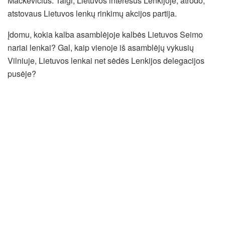
Mackevičius. Taigi, Lietuvos interesus Lenkijoje, atrodo,
atstovaus Lietuvos lenkų rinkimų akcijos partija.
Įdomu, kokia kalba asamblėjoje kalbės Lietuvos Seimo
nariai lenkai? Gal, kaip vienoje iš asamblėjų vykusių
Vilniuje, Lietuvos lenkai net sėdės Lenkijos delegacijos
pusėje?