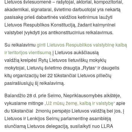
Lietuvos šviesuomenė – rašytojai, aktoriai, kompozitoriai,
akademikai, signatarai, švietimo darbuotojai yra nekartą
pasisakę prieš dabartinės valdžios ketinimus laužyti
Lietuvos Respublikos Konstituciją, žadant kaimyninei
valstybei įvykdyti jos antikonstitucinius reikalavimus.
Su reikalavimu
ginti Lietuvos Respublikos valstybinę kalbą
ir teritorijos vientisumą
į Lietuvos aukščiausią
valdžią kreipėsi Rytų Lietuvos lietuviškų mokyklų
mokytojai, Lietuvių švietimo draugija „Rytas“ ir daugelis
kitų organizacijų bei 22 tūkstančiai Lietuvos piliečių
pasirašiusiųjų šį reikalavimą.
Balandžio 28 d. prie Seimo, Nepriklausomybės aikštėje,
vykusiame mitinge
„Už mūsų žemę, kalbą ir valstybę“
apie
du tūkstančiai žmonių perspėjo Lietuvos valdžią bei jos, į
Lietuvos ir Lenkijos Seimų parlamentinę asamblėją
siunčiamą Lietuvos delegaciją, susilaikyti nuo LLRA