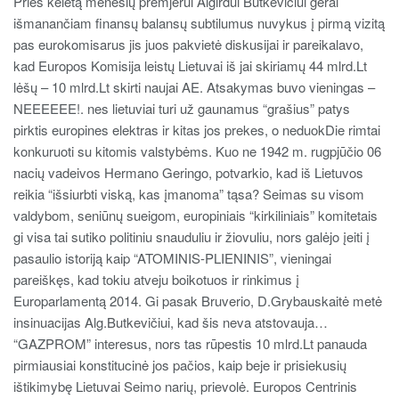
Prieš keletą mėnesių premjerui Algirdui Butkevičiui gerai
išmanančiam finansų balansų subtilumus nuvykus į pirmą vizitą
pas eurokomisarus jis juos pakvietė diskusijai ir pareikalavo,
kad Europos Komisija leistų Lietuvai iš jai skiriamų 44 mlrd.Lt
lėšų – 10 mlrd.Lt skirti naujai AE. Atsakymas buvo vieningas –
NEEEEEE!. nes lietuviai turi už gaunamus “grašius” patys
pirktis europines elektras ir kitas jos prekes, o neduokDie rimtai
konkuruoti su kitomis valstybėms. Kuo ne 1942 m. rugpjūčio 06
nacių vadeivos Hermano Geringo, potvarkio, kad iš Lietuvos
reikia “išsiurbti viską, kas įmanoma” tąsa? Seimas su visom
valdybom, seniūnų sueigom, europiniais “kirkiliniais” komitetais
gi visa tai sutiko politiniu snauduliu ir žiovuliu, nors galėjo įeiti į
pasaulio istoriją kaip “ATOMINIS-PLIENINIS”, vieningai
pareiškęs, kad tokiu atveju boikotuos ir rinkimus į
Europarlamentą 2014. Gi pasak Bruverio, D.Grybauskaitė metė
insinuacijas Alg.Butkevičiui, kad šis neva atstovauja…
“GAZPROM” interesus, nors tas rūpestis 10 mlrd.Lt panauda
pirmiausiai konstitucinė jos pačios, kaip beje ir prisiekusių
ištikimybę Lietuvai Seimo narių, prievolė. Europos Centrinis