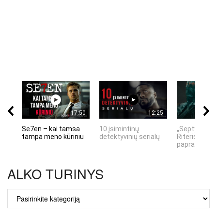
17:50
12:25
Se7en – kai tamsa
10 įsimintinų
„Septynių Ka
tampa meno kūriniu
detektyvinių serialų
Riteris" – kai
paprastumas
ALKO TURINYS
ALKO
TURINYS