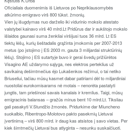
Kęstutis K.Urba
Oficialiais duomenimis iš Lietuvos po Nepriklausomybės
atkūrimo emigravo virš 800 tūkst. žmonių.
Vien jų išugdymas nuo darželio iki vidurinio mokslo atestato
valstybei kainavo virš 40 mlrd.Lt Pridūrus dar ir aukštojo mokslo
išlaidos gaunasi suma ženkliai viršijusi tuos 36 mlrd. Lt ES
tiektų lėšų, kurių šeštadalis grąžinta įmokomis per 2007-2013
metus (po įstojimo į ES 2003 m. gauta 3 milijardai struktūrinių
lėšų). Stojimo į ES sutartyje buvo ir gerai švedų prižiūrėtos
Visagino AE uždarymo sąlyga, nes elektros perteklius už
savikainą dešimtmečius ėjo Lukašenkos režimui, o tai netiko
Briuseliui, tačiau mūsų kasmet dabar patiriami dėl to miljardiniai
nuostoliai eurokomisarams nė motais – nenorėta pastatyti
jungtis, tam priešinosi savais kanalais ir kremlius. Taigi, mūsų
emigracinis balansas – gražūs minus bent 10 mlrd.Lt. Tiksliau
gali pasakyti V.Stundžio žmonės. Pridurkime dar Miuncheno
suokalbio, Ribentropo-Molotovo pakto pasekmių Lietuvai
įvertinimą – virš 800 mlrd. ir daug kas atsistos į savo vietas. Per
kiek šimtmečių Lietuvai bus atlyginta – nesunku suskaičiuoti.