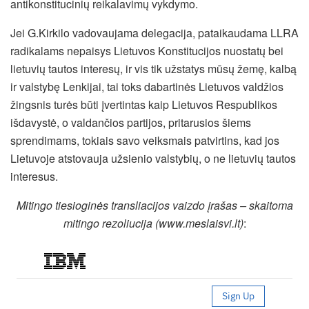
antikonstitucinių reikalavimų vykdymo.
Jei G.Kirkilo vadovaujama delegacija, pataikaudama LLRA
radikalams nepaisys Lietuvos Konstitucijos nuostatų bei
lietuvių tautos interesų, ir vis tik užstatys mūsų žemę, kalbą
ir valstybę Lenkijai, tai toks dabartinės Lietuvos valdžios
žingsnis turės būti įvertintas kaip Lietuvos Respublikos
išdavystė, o valdančios partijos, pritarusios šiems
sprendimams, tokiais savo veiksmais patvirtins, kad jos
Lietuvoje atstovauja užsienio valstybių, o ne lietuvių tautos
interesus.
Mitingo tiesioginės transliacijos vaizdo įrašas – skaitoma
mitingo rezoliucija (www.meslaisvi.lt)
: