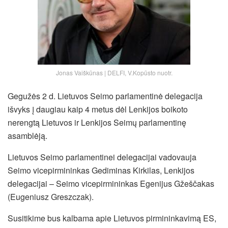
Jonas Vaiškūnas | DELFI, V.Kopūsto nuotr.
Gegužės 2 d. Lietuvos Seimo parlamentinė delegacija
išvyks į daugiau kaip 4 metus dėl Lenkijos boikoto
nerengtą Lietuvos ir Lenkijos Seimų parlamentinę
asamblėją.
Lietuvos Seimo parlamentinei delegacijai vadovauja
Seimo vicepirmininkas Gediminas Kirkilas, Lenkijos
delegacijai – Seimo vicepirmininkas Egenijus Gžeščakas
(Eugeniusz Greszczak).
Susitikime bus kalbama apie Lietuvos pirmininkavimą ES,