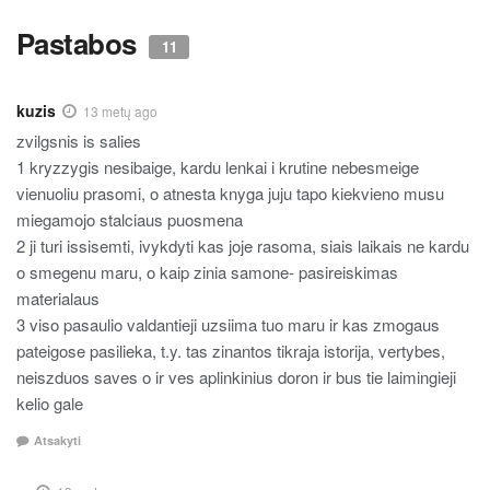
Pastabos
11
kuzis
13 metų ago
zvilgsnis is salies
1 kryzzygis nesibaige, kardu lenkai i krutine nebesmeige
vienuoliu prasomi, o atnesta knyga juju tapo kiekvieno musu
miegamojo stalciaus puosmena
2 ji turi issisemti, ivykdyti kas joje rasoma, siais laikais ne kardu
o smegenu maru, o kaip zinia samone- pasireiskimas
materialaus
3 viso pasaulio valdantieji uzsiima tuo maru ir kas zmogaus
pateigose pasilieka, t.y. tas zinantos tikraja istorija, vertybes,
neiszduos saves o ir ves aplinkinius doron ir bus tie laimingieji
kelio gale
Atsakyti