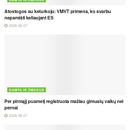
Atostogos su keturkoju: VMVT primena, ko svarbu
nepamišti keliaujant ES
2026 08 07
GAMTA IR ŽMOGUS
Per pirmąjį pusmetį registruota mažiau gimusių vaikų nei
pernai
2026 08 07