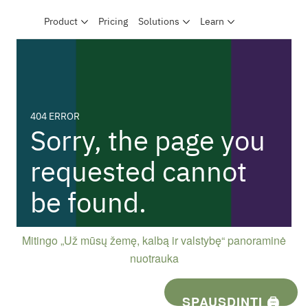
Mitingo „Už mūsų žemę, kalbą ir valstybę“ panoraminė
nuotrauka
SPAUSDINTI 🖨