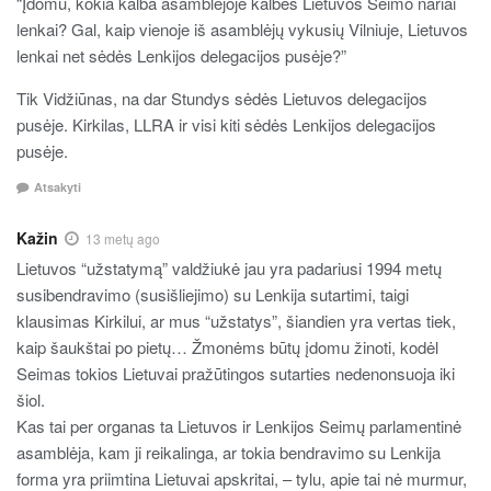
“Įdomu, kokia kalba asamblėjoje kalbės Lietuvos Seimo nariai
lenkai? Gal, kaip vienoje iš asamblėjų vykusių Vilniuje, Lietuvos
lenkai net sėdės Lenkijos delegacijos pusėje?”
Tik Vidžiūnas, na dar Stundys sėdės Lietuvos delegacijos
pusėje. Kirkilas, LLRA ir visi kiti sėdės Lenkijos delegacijos
pusėje.
Atsakyti
Kažin
13 metų ago
Lietuvos “užstatymą” valdžiukė jau yra padariusi 1994 metų
susibendravimo (susišliejimo) su Lenkija sutartimi, taigi
klausimas Kirkilui, ar mus “užstatys”, šiandien yra vertas tiek,
kaip šaukštai po pietų… Žmonėms būtų įdomu žinoti, kodėl
Seimas tokios Lietuvai pražūtingos sutarties nedenonsuoja iki
šiol.
Kas tai per organas ta Lietuvos ir Lenkijos Seimų parlamentinė
asamblėja, kam ji reikalinga, ar tokia bendravimo su Lenkija
forma yra priimtina Lietuvai apskritai, – tylu, apie tai nė murmur,