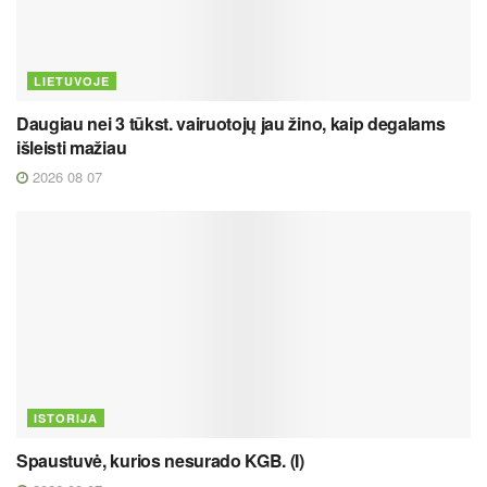
LIETUVOJE
Daugiau nei 3 tūkst. vairuotojų jau žino, kaip degalams
išleisti mažiau
2026 08 07
ISTORIJA
Spaustuvė, kurios nesurado KGB. (I)