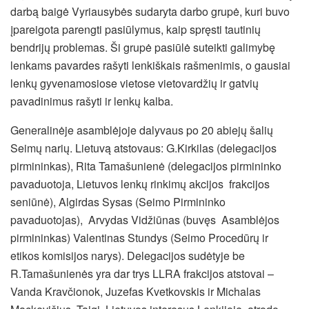
darbą baigė Vyriausybės sudaryta darbo grupė, kuri buvo
įpareigota parengti pasiūlymus, kaip spręsti tautinių
bendrijų problemas. Ši grupė pasiūlė suteikti galimybę
lenkams pavardes rašyti lenkiškais rašmenimis, o gausiai
lenkų gyvenamosiose vietose vietovardžių ir gatvių
pavadinimus rašyti ir lenkų kalba.
Generalinėje asamblėjoje dalyvaus po 20 abiejų šalių
Seimų narių. Lietuvą atstovaus: G.Kirkilas (delegacijos
pirmininkas), Rita Tamašunienė (delegacijos pirmininko
pavaduotoja, Lietuvos lenkų rinkimų akcijos frakcijos
seniūnė), Algirdas Sysas (Seimo Pirmininko
pavaduotojas), Arvydas Vidžiūnas (buvęs Asamblėjos
pirmininkas) Valentinas Stundys (Seimo Procedūrų ir
etikos komisijos narys). Delegacijos sudėtyje be
R.Tamašunienės yra dar trys LLRA frakcijos atstovai –
Vanda Kravčionok, Juzefas Kvetkovskis ir Michalas