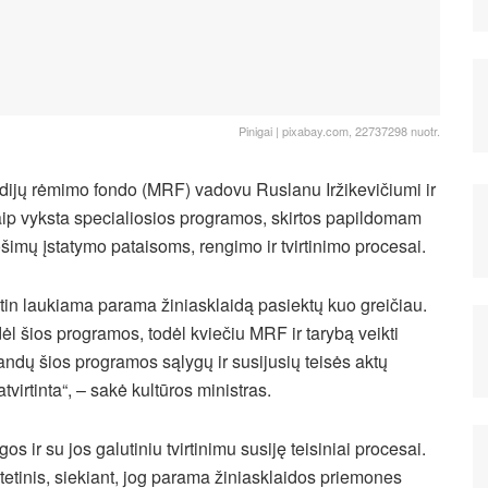
Pinigai | pixabay.com, 22737298 nuotr.
edijų rėmimo fondo (MRF) vadovu Ruslanu Iržikevičiumi ir
aip vyksta specialiosios programos, skirtos papildomam
ošimų įstatymo pataisoms, rengimo ir tvirtinimo procesai.
 itin laukiama parama žiniasklaidą pasiektų kuo greičiau.
l šios programos, todėl kviečiu MRF ir tarybą veikti
landų šios programos sąlygų ir susijusių teisės aktų
virtinta“, – sakė kultūros ministras.
 ir su jos galutiniu tvirtinimu susiję teisiniai procesai.
tetinis, siekiant, jog parama žiniasklaidos priemones