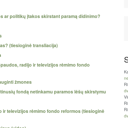
s ar politikų įtakos skirstant paramą didinimo?
s
s? (tiesioginė transliacija)
a
S
 Spaudos, radijo ir televizijos rėmimo fondo
Ka
ne
auginti žmones
R
d
ltinusių fondą netinkamu paramos lėšų skirstymu
Vi
R
R
 ir televizijos rėmimo fondo reformos (tiesioginė
d