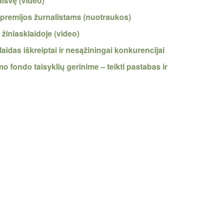
aisvę (video)
ės premijos žurnalistams (nuotraukos)
 žiniasklaidoje (video)
idas iškreiptai ir nesąžiningai konkurencijai
o fondo taisyklių gerinime – teikti pastabas ir