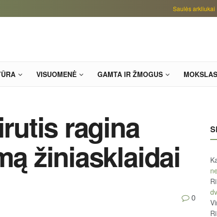
Saulės arkliukai
TŪRA
VISUOMENĖ
GAMTA IR ŽMOGUS
MOKSLA
irutis ragina
S
mą žiniasklaidai
Ka
ne
R
d
0
Vi
R