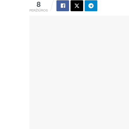
8
PERŽIŪROS