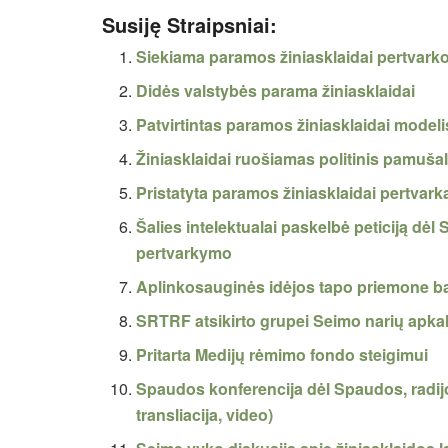
Susiję Straipsniai:
Siekiama paramos žiniasklaidai pertvarko
Didės valstybės parama žiniasklaidai
Patvirtintas paramos žiniasklaidai modeli
Žiniasklaidai ruošiamas politinis pamušala
Pristatyta paramos žiniasklaidai pertvark
Šalies intelektualai paskelbė peticiją dėl
pertvarkymo
Aplinkosauginės idėjos tapo priemone b
SRTRF atsikirto grupei Seimo narių apka
Pritarta Medijų rėmimo fondo steigimui
Spaudos konferencija dėl Spaudos, radijo
transliacija, video)