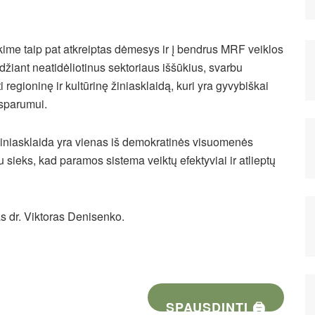
ikime taip pat atkreiptas dėmesys ir į bendrus MRF veiklos
džiant neatidėliotinus sektoriaus iššūkius, svarbu
ti regioninę ir kultūrinę žiniasklaidą, kuri yra gyvybiškai
tsparumui.
ri žiniasklaida yra vienas iš demokratinės visuomenės
u sieks, kad paramos sistema veiktų efektyviai ir atlieptų
as dr. Viktoras Denisenko.
SPAUSDINTI 🖨