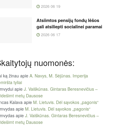
2026 06 19
Atsiimtos pensijų fondų lėšos
gali atsiliepti socialinei paramai
2026 06 17
kaitytojų nuomonės:
i ką žinau
apie
A. Navys, M. Sėjūnas. Imperija
miršta tyliai
imvydui
apie
J. Vaiškūnas. Gintaras Beresnevičius –
videšimt metų Dausose
ncas Kalava
apie
M. Lietuvis. Dėl sąvokos „pagonis“
imvydas
apie
M. Lietuvis. Dėl sąvokos „pagonis“
imvydas
apie
J. Vaiškūnas. Gintaras Beresnevičius –
videšimt metų Dausose