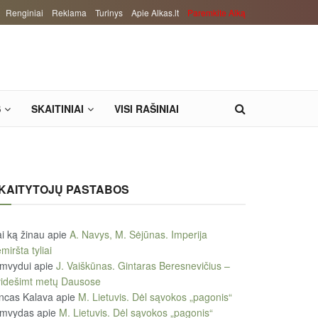
Renginiai
Reklama
Turinys
Apie Alkas.lt
Paremkite Alką
S
SKAITINIAI
VISI RAŠINIAI
KAITYTOJŲ PASTABOS
i ką žinau
apie
A. Navys, M. Sėjūnas. Imperija
miršta tyliai
imvydui
apie
J. Vaiškūnas. Gintaras Beresnevičius –
videšimt metų Dausose
ncas Kalava
apie
M. Lietuvis. Dėl sąvokos „pagonis“
imvydas
apie
M. Lietuvis. Dėl sąvokos „pagonis“