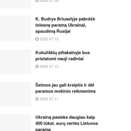
2026 07 28
K. Budrys Briuselyje pabrėžė
tolesnę paramą Ukrainai,
spaudimą Rusijai
2026 07 13
Kukuliškių piliakalnyje bus
pristatomi nauji radiniai
2026 07 13
Šeimos jau gali kreiptis ir dėl
paramos mokinio reikmenims
2026 07 11
Ukrainą pasieks daugiau kaip
400 tūkst. eurų vertės Lietuvos
parama