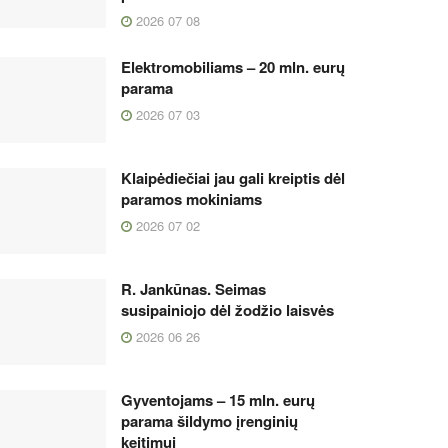
2026 07 08
Elektromobiliams – 20 mln. eurų
parama
2026 07 03
Klaipėdiečiai jau gali kreiptis dėl
paramos mokiniams
2026 07 02
R. Jankūnas. Seimas
susipainiojo dėl žodžio laisvės
2026 06 26
Gyventojams – 15 mln. eurų
parama šildymo įrenginių
keitimui