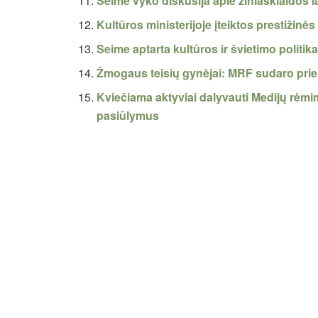
Seime vyko diskusija apie žiniasklaidos l
Kultūros ministerijoje įteiktos prestižin
Seime aptarta kultūros ir švietimo politika
Žmogaus teisių gynėjai: MRF sudaro priela
Kviečiama aktyviai dalyvauti Medijų rėmim
pasiūlymus