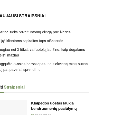
AUJAUSI STRAIPSNIAI
stinė sieks prikelti istorinį elingą prie Neries
ijų“ klientams sąskaitos taps aiškesnės
ugiau nei 3 tūkst. vairuotojų jau žino, kaip degalams
leisti mažiau
gpjūčio 8-osios horoskopas: ne kiekvieną mintį būtina
oj pat paversti sprendimu
ti
Straipsniai
Klaipėdos uostas laukia
bendruomenių pasiūlymų