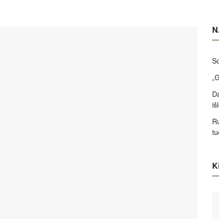
N
So
„G
Da
iš
Ru
tu
Ki