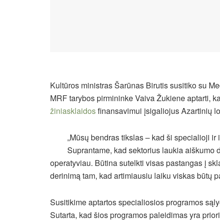
Kultūros ministras Šarūnas Birutis susitiko su M
MRF tarybos pirmininke Vaiva Žukiene aptarti, k
žiniasklaidos
finansavimui įsigaliojus Azartinių l
„Mūsų bendras tikslas – kad ši specialioji ir
Suprantame, kad sektorius laukia aiškumo dė
operatyviau. Būtina sutelkti visas pastangas į sk
derinimą tam, kad artimiausiu laiku viskas būtų pat
Susitikime aptartos specialiosios programos sąlygos
Sutarta, kad šios programos paleidimas yra priori