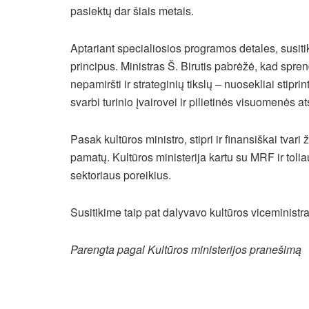
pasiektų dar šiais metais.
Aptariant specialiosios programos detales, susit
principus. Ministras Š. Birutis pabrėžė, kad spren
nepamiršti ir strateginių tikslų – nuosekliai stiprin
svarbi turinio įvairovei ir pilietinės visuomenės a
Pasak kultūros ministro, stipri ir finansiškai tva
pamatų. Kultūros ministerija kartu su MRF ir tolia
sektoriaus poreikius.
Susitikime taip pat dalyvavo kultūros viceministr
Parengta pagal Kultūros ministerijos pranešimą