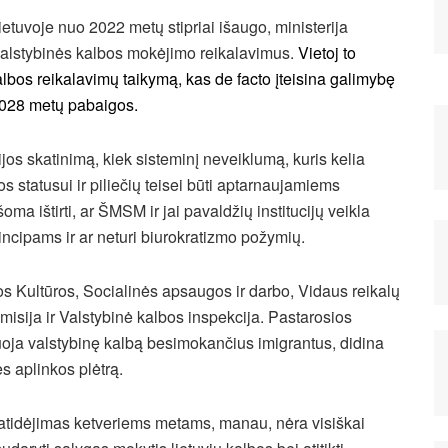
etuvoje nuo 2022 metų stipriai išaugo, ministerija
 valstybinės kalbos mokėjimo reikalavimus.
Vietoj to
lbos reikalavimų taikymą, kas de facto įteisina galimybę
t 2028 metų pabaigos.
jos skatinimą, kiek sisteminį neveiklumą, kuris kelia
os statusui ir piliečių teisei būti aptarnaujamiems
ma ištirti, ar ŠMSM ir jai pavaldžių institucijų veikla
incipams ir ar neturi biurokratizmo požymių.
ios Kultūros, Socialinės apsaugos ir darbo, Vidaus reikalų
omisija ir Valstybinė kalbos inspekcija. Pastarosios
uoja valstybinę kalbą besimokančius imigrantus, didina
s aplinkos plėtrą.
 atidėjimas ketveriems metams, manau, nėra visiškai