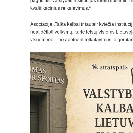
pagrįstas. Valstybės institucijos turėtų susiimti ir 
kvalifikacinius reikalavimus.“
Asociacija „Talka kalbai ir tautai“ kviečia instit
neatidėlioti veiksmų, kurie leistų visiems Lietuv
visuomenę – ne apeinant reikalavimus, o gerbian