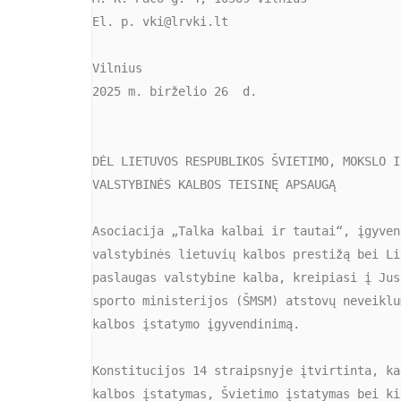
El. p. vki@lrvki.lt
Vilnius
2025 m. birželio 26  d.
DĖL LIETUVOS RESPUBLIKOS ŠVIETIMO, MOKSLO I
VALSTYBINĖS KALBOS TEISINĘ APSAUGĄ
Asociacija „Talka kalbai ir tautai“, įgyven
valstybinės lietuvių kalbos prestižą bei Li
paslaugas valstybine kalba, kreipiasi į Jus
sporto ministerijos (ŠMSM) atstovų neveiklu
kalbos įstatymo įgyvendinimą.
Konstitucijos 14 straipsnyje įtvirtinta, ka
kalbos įstatymas, Švietimo įstatymas bei ki