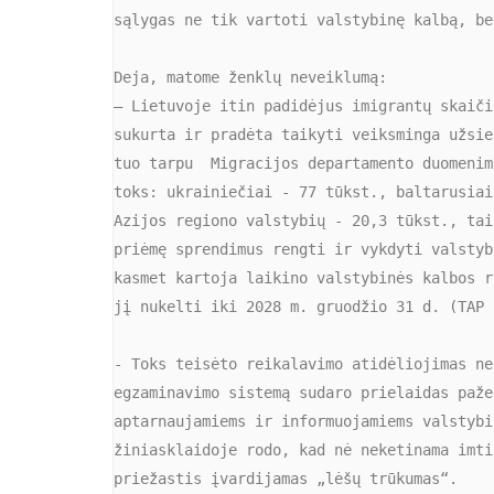
sąlygas ne tik vartoti valstybinę kalbą, be
Deja, matome ženklų neveiklumą:
– Lietuvoje itin padidėjus imigrantų skaiči
sukurta ir pradėta taikyti veiksminga užsie
tuo tarpu  Migracijos departamento duomenim
toks: ukrainiečiai - 77 tūkst., baltarusiai
Azijos regiono valstybių - 20,3 tūkst., tai
priėmę sprendimus rengti ir vykdyti valstyb
kasmet kartoja laikino valstybinės kalbos r
jį nukelti iki 2028 m. gruodžio 31 d. (TAP 
- Toks teisėto reikalavimo atidėliojimas ne
egzaminavimo sistemą sudaro prielaidas paže
aptarnaujamiems ir informuojamiems valstybi
žiniasklaidoje rodo, kad nė neketinama imti
priežastis įvardijamas „lėšų trūkumas“.