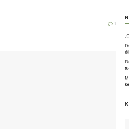
N
1
„G
Da
iš
Ru
tu
M.
ke
Ki