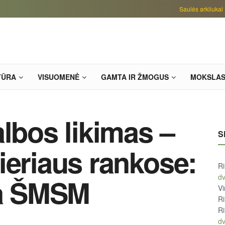
Saulės arkliukai
TŪRA
VISUOMENĖ
GAMTA IR ŽMOGUS
MOKSLA
albos likimas –
S
ieriaus rankose:
R
d
na ŠMSM
Vi
R
R
d