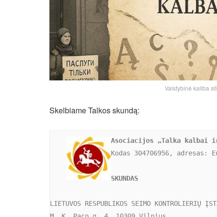
Valstybinė kallba ati
Skelbiame Talkos skundą:
Asociacijos „Talka kalbai i
Kodas 304706956, adresas: E
SKUNDAS
LIETUVOS RESPUBLIKOS SEIMO KONTROLIERIŲ ĮST
M. K. Paco g. 4, 10309 Vilnius