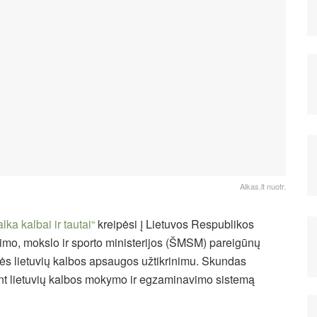
Alkas.lt nuotr.
alka kalbai ir tautai“
kreipėsi į Lietuvos Respublikos
etimo, mokslo ir sporto ministerijos (ŠMSM) pareigūnų
inės lietuvių kalbos apsaugos užtikrinimu. Skundas
ant lietuvių kalbos mokymo ir egzaminavimo sistemą