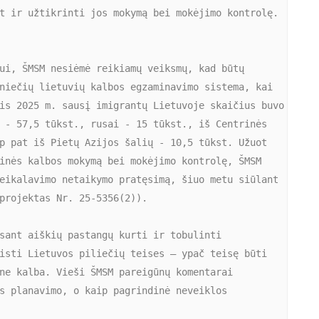
t ir užtikrinti jos mokymą bei mokėjimo kontrolę.
ui, ŠMSM nesiėmė reikiamų veiksmų, kad būtų 
niečių lietuvių kalbos egzaminavimo sistema, kai 
is 2025 m. sausį imigrantų Lietuvoje skaičius buvo 
 - 57,5 tūkst., rusai - 15 tūkst., iš Centrinės 
p pat iš Pietų Azijos šalių - 10,5 tūkst. Užuot 
inės kalbos mokymą bei mokėjimo kontrolę, ŠMSM 
eikalavimo netaikymo pratęsimą, šiuo metu siūlant 
projektas Nr. 25-5356(2)).
sant aiškių pastangų kurti ir tobulinti 
isti Lietuvos piliečių teises – ypač teisę būti 
ne kalba. Vieši ŠMSM pareigūnų komentarai 
s planavimo, o kaip pagrindinė neveiklos 