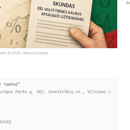
d
dėta iki 2028 | Alkas.lt koliažas
r tautai“
uropos Parko g. 302, Joneikiškių vs., Vilniaus r.
AIGAI