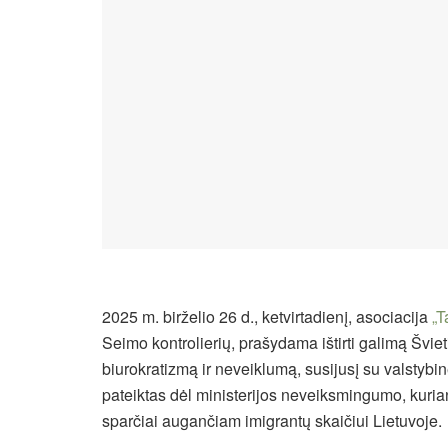
2025 m. birželio 26 d., ketvirtadienį, asociacija
„T
Seimo kontrolierių, prašydama ištirti galimą Švi
biurokratizmą ir neveiklumą, susijusį su valstyb
pateiktas dėl ministerijos neveiksmingumo, kuri
sparčiai augančiam imigrantų skaičiui Lietuvoje.