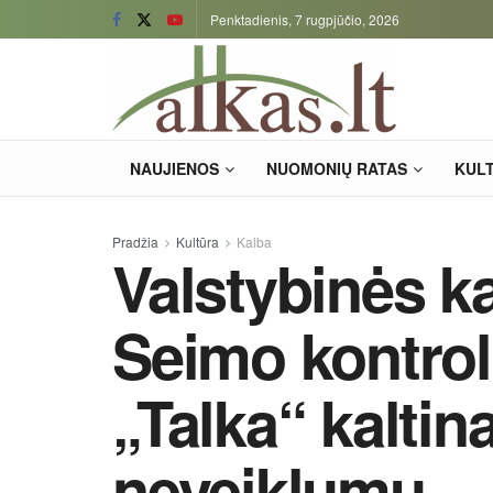
Penktadienis, 7 rugpjūčio, 2026
NAUJIENOS
NUOMONIŲ RATAS
KUL
Pradžia
Kultūra
Kalba
Valstybinės k
Seimo kontrol
„Talka“ kalti
neveiklumu