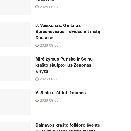
2026 08 07
J. Vaiškūnas. Gintaras
Beresnevičius – dvidešimt metų
Dausose
2026 08 06
Mirė žymus Punsko ir Seinų
krašto skulptorius Zenonas
Knyza
2026 08 06
V. Sinica. Ištrinti žmonės
2026 08 05
Dainavos krašto folkloro šventė
Druskininkuose atvers gyvąją