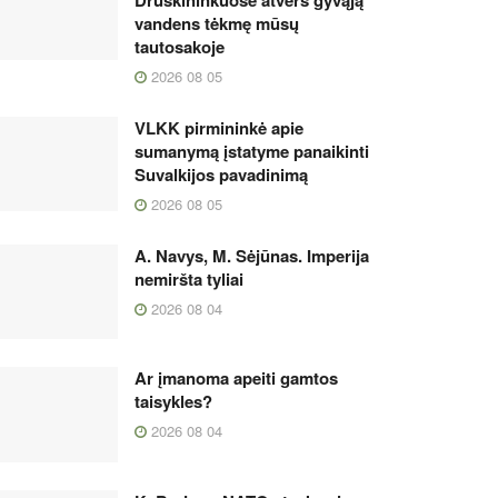
vandens tėkmę mūsų
tautosakoje
2026 08 05
VLKK pirmininkė apie
sumanymą įstatyme panaikinti
Suvalkijos pavadinimą
2026 08 05
A. Navys, M. Sėjūnas. Imperija
nemiršta tyliai
2026 08 04
Ar įmanoma apeiti gamtos
taisykles?
2026 08 04