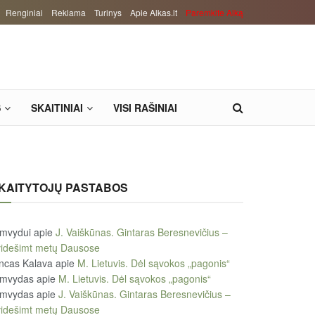
Renginiai
Reklama
Turinys
Apie Alkas.lt
Paremkite Alką
S
SKAITINIAI
VISI RAŠINIAI
KAITYTOJŲ PASTABOS
imvydui
apie
J. Vaiškūnas. Gintaras Beresnevičius –
videšimt metų Dausose
ncas Kalava
apie
M. Lietuvis. Dėl sąvokos „pagonis“
imvydas
apie
M. Lietuvis. Dėl sąvokos „pagonis“
imvydas
apie
J. Vaiškūnas. Gintaras Beresnevičius –
videšimt metų Dausose