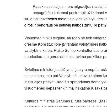
Pasak asociacijos, nors migracijos mastai Li
nesugebėjo tinkamai pasirengti užtikrinant
siūloma ketveriems metams atidėti valstybinės ka
dirbti ir bendrauti be lietuvių kalbos žinių iki pa
Visuomenininkų teigimu, tai rodo ne tiek integraci
grėsmę Konstitucijoje įtvirtintam valstybinės kalb
valstybine kalba. Rašte Seimo kontrolieriaus prašo
neprieštarauja geros administravimo praktikos pr
Švietimo ministerijos siūlymui jau yra nepritarus
ministerijos, taip pat Valstybinė lietuvių kalbos k
institucijos pažymi, kad šis sprendimas demotyv
visuomenės nepasitenkinimą ir skatina rusakalbė
Kultūros ministras Šarūnas Birutis pabrėžė: „Tas