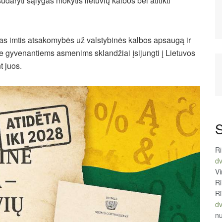
sudaryti sąlygas mokytis lietuvių kalbos bei atitikti
ucijas imtis atsakomybės už valstybinės kalbos apsaugą ir
oje gyvenantiems asmenims sklandžiai įsijungti į Lietuvos
t juos.
S
R
d
Vi
R
R
d
n