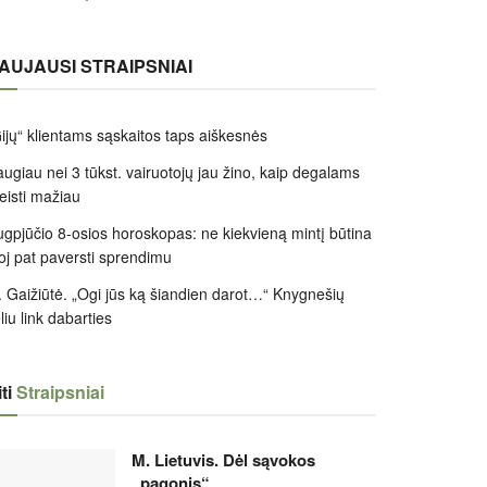
AUJAUSI STRAIPSNIAI
ijų“ klientams sąskaitos taps aiškesnės
ugiau nei 3 tūkst. vairuotojų jau žino, kaip degalams
leisti mažiau
gpjūčio 8-osios horoskopas: ne kiekvieną mintį būtina
oj pat paversti sprendimu
 Gaižiūtė. „Ogi jūs ką šiandien darot…“ Knygnešių
liu link dabarties
ti
Straipsniai
M. Lietuvis. Dėl sąvokos
„pagonis“