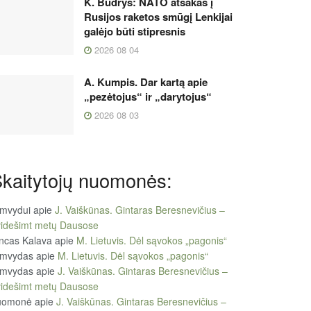
K. Budrys: NATO atsakas į
Rusijos raketos smūgį Lenkijai
galėjo būti stipresnis
2026 08 04
A. Kumpis. Dar kartą apie
„pezėtojus“ ir „darytojus“
2026 08 03
kaitytojų nuomonės:
imvydui
apie
J. Vaiškūnas. Gintaras Beresnevičius –
videšimt metų Dausose
ncas Kalava
apie
M. Lietuvis. Dėl sąvokos „pagonis“
imvydas
apie
M. Lietuvis. Dėl sąvokos „pagonis“
imvydas
apie
J. Vaiškūnas. Gintaras Beresnevičius –
videšimt metų Dausose
uomonė
apie
J. Vaiškūnas. Gintaras Beresnevičius –