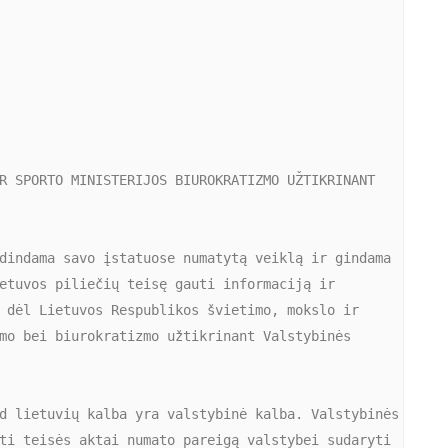
R SPORTO MINISTERIJOS BIUROKRATIZMO UŽTIKRINANT 
dindama savo įstatuose numatytą veiklą ir gindama 
etuvos piliečių teisę gauti informaciją ir 
 dėl Lietuvos Respublikos švietimo, mokslo ir 
mo bei biurokratizmo užtikrinant Valstybinės 
d lietuvių kalba yra valstybinė kalba. Valstybinės 
ti teisės aktai numato pareigą valstybei sudaryti 