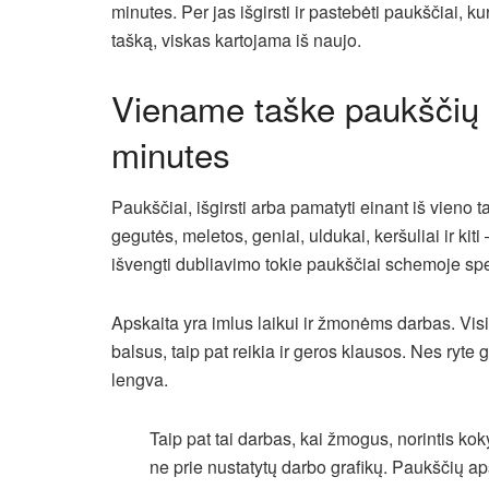
minutes. Per jas išgirsti ir pastebėti paukščiai, 
tašką, viskas kartojama iš naujo.
Viename taške paukščių 
minutes
Paukščiai, išgirsti arba pamatyti einant iš vieno t
gegutės, meletos, geniai, uldukai, keršuliai ir kiti 
išvengti dubliavimo tokie paukščiai schemoje spe
Apskaita yra imlus laikui ir žmonėms darbas. Visi j
balsus, taip pat reikia ir geros klausos. Nes ryte g
lengva.
Taip pat tai darbas, kai žmogus, norintis koky
ne prie nustatytų darbo grafikų. Paukščių ap