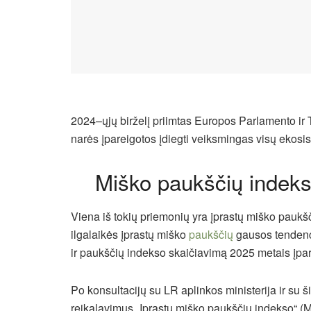
2024–ųjų birželį priimtas Europos Parlamento ir
narės įpareigotos įdiegti veiksmingas visų ekos
Miško paukščių indeks
Viena iš tokių priemonių yra įprastų miško paukš
ilgalaikės įprastų miško
paukščių
gausos tendenc
ir paukščių indekso skaičiavimą 2025 metais įpar
Po konsultacijų su LR aplinkos ministerija ir su 
reikalavimus „Įprastų miško paukščių indekso“ 