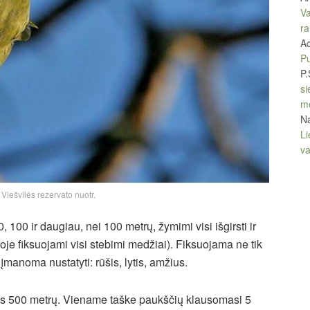
Va
ra
A
Pu
P.
si
m
Na
Li
v
| Viešvilės rezervato nuotr.
0, 100 ir daugiau, nei 100 metrų, žymimi visi išgirsti ir
je fiksuojami visi stebimi medžiai). Fiksuojama ne tik
įmanoma nustatyti: rūšis, lytis, amžius.
kas 500 metrų. Viename taške paukščių klausomasi 5