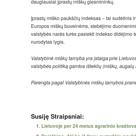
daugiausiai įprastų miškų giesmininkų.
Įprastų miško paukščių indeksas – tai sudėtinis 
Europos miškų buveinėms, stebėjimo duomenimis.
valstybės narės turės pasiekti indekso didėjimo
nurodytas lygis.
Valstybinė miškų tarnyba yra įstaiga prie Lietuvo
valstybės politiką gamtos išteklių (miškų, augalų 
Parengta pagal Valstybinės miškų tarnybos pra
Susiję Straipsniai:
Lietuvoje per 24 metus agrarinio krašto