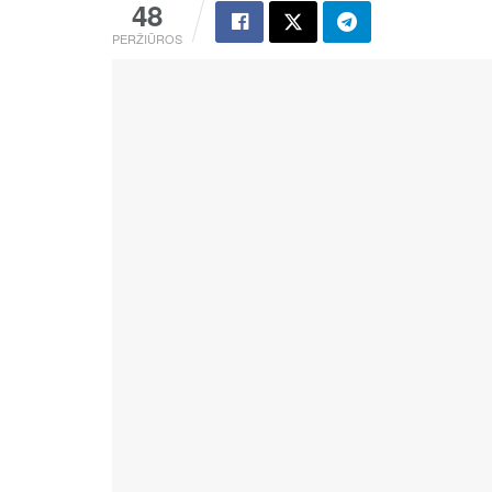
48
PERŽIŪROS