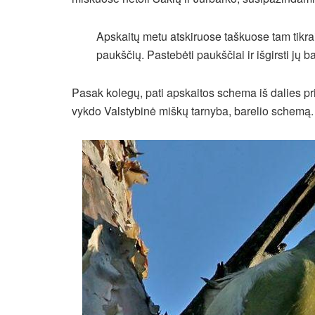
Apskaitų metu atskiruose taškuose tam tikra
paukščių. Pastebėti paukščiai ir išgirsti jų b
Pasak kolegų, pati apskaitos schema iš dalies pr
vykdo Valstybinė miškų tarnyba, barelio schemą.