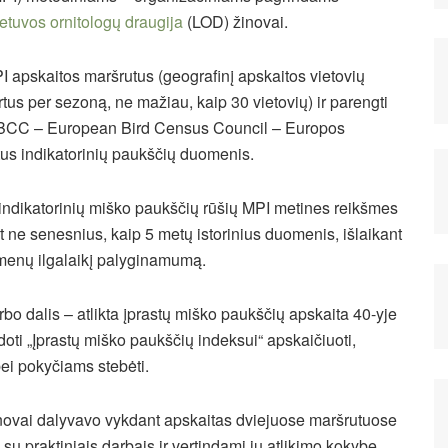
ietuvos ornitologų draugija
(LOD) žinovai.
I apskaitos maršrutus (geografinį apskaitos vietovių
rtus per sezoną, ne mažiau, kaip 30 vietovių) ir parengti
ECBCC – European Bird Census Council – Europos
tus indikatorinių paukščių duomenis.
ų indikatorinių miško paukščių rūšių MPI metines reikšmes
t ne senesnius, kaip 5 metų istorinius duomenis, išlaikant
menų ilgalaikį palyginamumą.
bo dalis – atlikta įprastų miško paukščių apskaita 40-yje
ti „Įprastų miško paukščių indeksui“ apskaičiuoti,
i pokyčiams stebėti.
žinovai dalyvavo vykdant apskaitas dviejuose maršrutuose
su praktiniais darbais ir vertindami jų atlikimo kokybę.