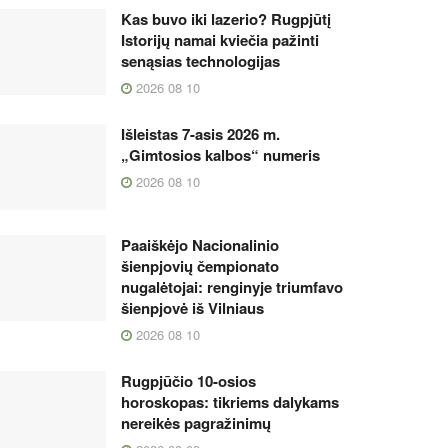
Kas buvo iki lazerio? Rugpjūtį
Istorijų namai kviečia pažinti
senąsias technologijas
2026 08 10
Išleistas 7-asis 2026 m.
„Gimtosios kalbos“ numeris
2026 08 10
Paaiškėjo Nacionalinio
šienpjovių čempionato
nugalėtojai: renginyje triumfavo
šienpjovė iš Vilniaus
2026 08 10
Rugpjūčio 10-osios
horoskopas: tikriems dalykams
nereikės pagražinimų