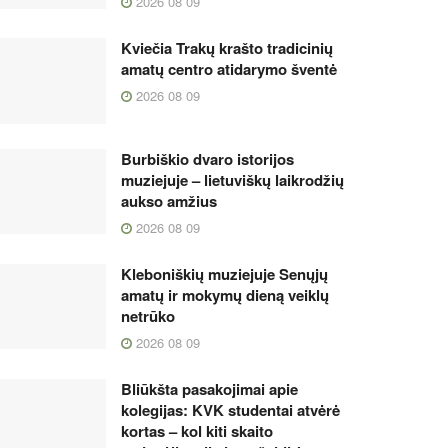
2026 08 09
Kviečia Trakų krašto tradicinių
amatų centro atidarymo šventė
2026 08 09
Burbiškio dvaro istorijos
muziejuje – lietuviškų laikrodžių
aukso amžius
2026 08 09
Kleboniškių muziejuje Senųjų
amatų ir mokymų dieną veiklų
netrūko
2026 08 09
Bliūkšta pasakojimai apie
kolegijas: KVK studentai atvėrė
kortas – kol kiti skaito