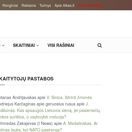
Renginiai
Reklama
Turinys
Apie Alkas.lt
Paremkite Alką
S
SKAITINIAI
VISI RAŠINIAI
KAITYTOJŲ PASTABOS
tanas Andrijauskas
apie
V. Sinica. Ištrinti žmonės
driejus Karčaginas apie geruosius rusus
apie
J.
iškūnas. Kas apsaugos Lietuvos sieną, jei pasieniečių
nkos surištos, o vadovybė meluoja?
chmedas Zakajevas (I News)
apie
A. Medalinskas. Ar
tinas lauks, kol NATO pasirengs?