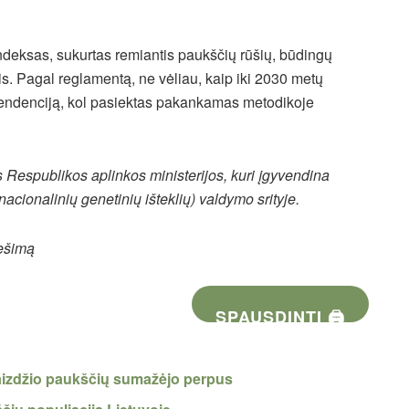
indeksas, sukurtas remiantis paukščių rūšių, būdingų
 Pagal reglamentą, ne vėliau, kaip iki 2030 metų
 tendenciją, kol pasiektas pakankamas metodikoje
s Respublikos aplinkos ministerijos, kuri įgyvendina
nacionalinių genetinių išteklių) valdymo srityje.
nešimą
SPAUSDINTI 🖨
vaizdžio paukščių sumažėjo perpus