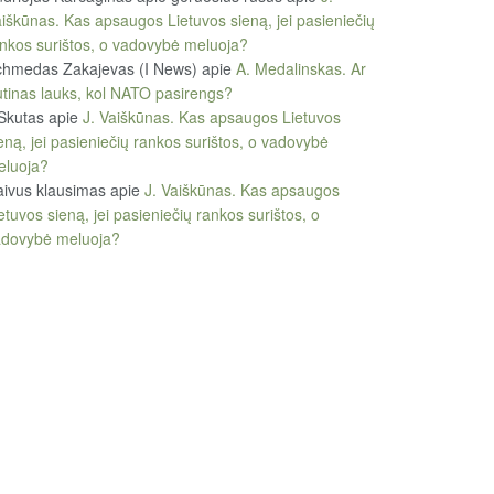
iškūnas. Kas apsaugos Lietuvos sieną, jei pasieniečių
nkos surištos, o vadovybė meluoja?
chmedas Zakajevas (I News)
apie
A. Medalinskas. Ar
tinas lauks, kol NATO pasirengs?
Skutas
apie
J. Vaiškūnas. Kas apsaugos Lietuvos
eną, jei pasieniečių rankos surištos, o vadovybė
eluoja?
ivus klausimas
apie
J. Vaiškūnas. Kas apsaugos
etuvos sieną, jei pasieniečių rankos surištos, o
adovybė meluoja?