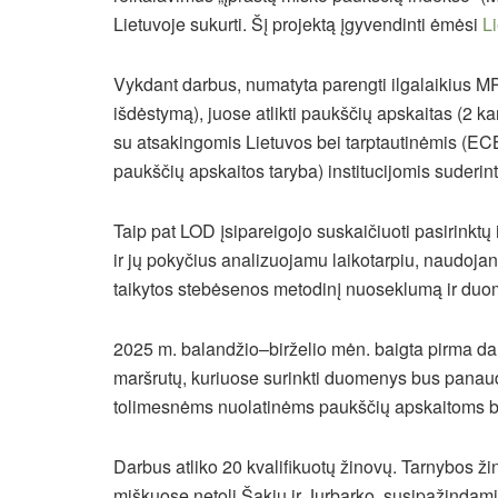
Lietuvoje sukurti. Šį projektą įgyvendinti ėmėsi
L
Vykdant darbus, numatyta parengti ilgalaikius MP
išdėstymą), juose atlikti paukščių apskaitas (2 ka
su atsakingomis Lietuvos bei tarptautinėmis (
paukščių apskaitos taryba) institucijomis suderin
Taip pat LOD įsipareigojo suskaičiuoti pasirinkt
ir jų pokyčius analizuojamu laikotarpiu, naudojan
taikytos stebėsenos metodinį nuoseklumą ir duo
2025 m. balandžio–birželio mėn. baigta pirma dar
maršrutų, kuriuose surinkti duomenys bus panaudo
tolimesnėms nuolatinėms paukščių apskaitoms be
Darbus atliko 20 kvalifikuotų žinovų. Tarnybos 
miškuose netoli Šakių ir Jurbarko, susipažindami 