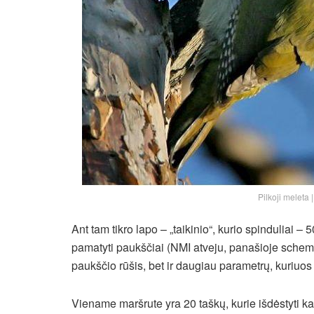
Pilkoji meleta 
Ant tam tikro lapo – „taikinio“, kurio spinduliai – 5
pamatyti paukščiai (NMI atveju, panašioje schemo
paukščio rūšis, bet ir daugiau parametrų, kuriuos 
Viename maršrute yra 20 taškų, kurie išdėstyti 