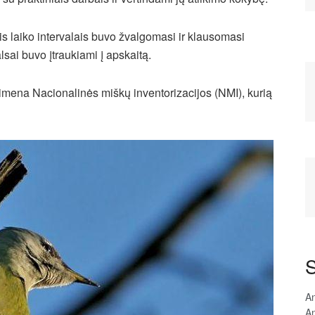
is laiko intervalais buvo žvalgomasi ir klausomasi
alsai buvo įtraukiami į apskaitą.
imena Nacionalinės miškų inventorizacijos (NMI), kurią
S
An
An