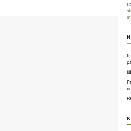
P.
si
m
N
Ka
pa
Iš
Pa
nu
RR
Ki