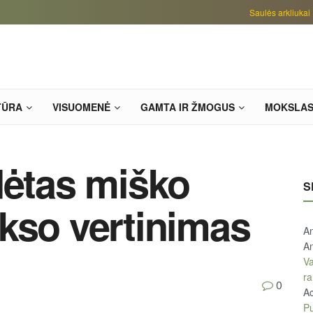
Saulės arkliukai
TŪRA
VISUOMENĖ
GAMTA IR ŽMOGUS
MOKSLA
dėtas miško
S
kso vertinimas
An
An
Va
ra
0
A
Pu