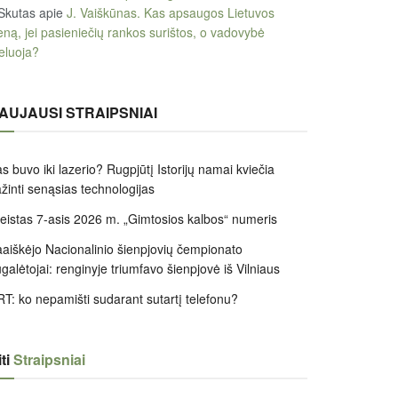
Skutas
apie
J. Vaiškūnas. Kas apsaugos Lietuvos
eną, jei pasieniečių rankos surištos, o vadovybė
eluoja?
AUJAUSI STRAIPSNIAI
s buvo iki lazerio? Rugpjūtį Istorijų namai kviečia
žinti senąsias technologijas
leistas 7-asis 2026 m. „Gimtosios kalbos“ numeris
aiškėjo Nacionalinio šienpjovių čempionato
galėtojai: renginyje triumfavo šienpjovė iš Vilniaus
T: ko nepamišti sudarant sutartį telefonu?
ti
Straipsniai