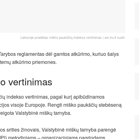
Lietuvoje pradėtas miško paukščių indekso vertinimas | am.lrv.lt nuotr.
 Tarybos reglamentas dėl gamtos atkūrimo, kuriuo šalys
istemų atkūrimo priemones.
o vertinimas
čių indekso vertinimas, pagal kurį apibūdinamos
ijos visoje Europoje. Rengti miško paukščių stebėseną
eigota Valstybinė miškų tarnyba.
šios srities žinovais, Valstybinė miškų tarnyba parengė
(MPI) metodiniams – organizaciniams pagrindams