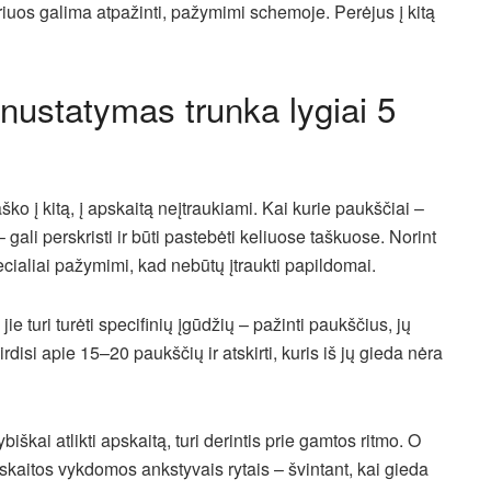
kuriuos galima atpažinti, pažymimi schemoje. Perėjus į kitą
nustatymas trunka lygiai 5
aško į kitą, į apskaitą neįtraukiami. Kai kurie paukščiai –
– gali perskristi ir būti pastebėti keliuose taškuose. Norint
cialiai pažymimi, kad nebūtų įtraukti papildomai.
ie turi turėti specifinių įgūdžių – pažinti paukščius, jų
irdisi apie 15–20 paukščių ir atskirti, kuris iš jų gieda nėra
biškai atlikti apskaitą, turi derintis prie gamtos ritmo. O
skaitos vykdomos ankstyvais rytais – švintant, kai gieda