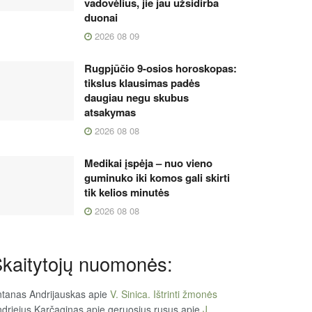
vadovėlius, jie jau užsidirba
duonai
2026 08 09
Rugpjūčio 9-osios horoskopas:
tikslus klausimas padės
daugiau negu skubus
atsakymas
2026 08 08
Medikai įspėja – nuo vieno
guminuko iki komos gali skirti
tik kelios minutės
2026 08 08
kaitytojų nuomonės:
tanas Andrijauskas
apie
V. Sinica. Ištrinti žmonės
driejus Karčaginas apie geruosius rusus
apie
J.