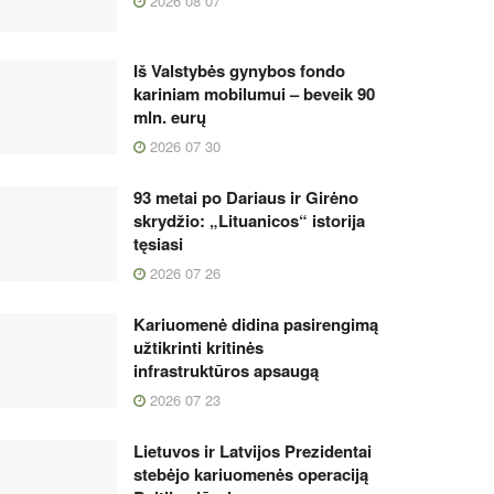
2026 08 07
Iš Valstybės gynybos fondo
kariniam mobilumui – beveik 90
mln. eurų
2026 07 30
93 metai po Dariaus ir Girėno
skrydžio: „Lituanicos“ istorija
tęsiasi
2026 07 26
Kariuomenė didina pasirengimą
užtikrinti kritinės
infrastruktūros apsaugą
2026 07 23
Lietuvos ir Latvijos Prezidentai
stebėjo kariuomenės operaciją