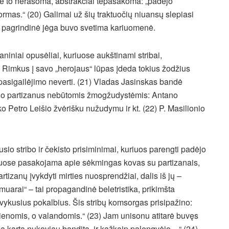
joje to nerašoma, abstrakčiai tepasakoma: „padėjo
formas.“ (20) Galimai už šių traktuočių niuansų slepiasi
o pagrindinė jėga buvo svetima kariuomenė.
aniniai opusėliai, kuriuose aukštinami stribai,
. Rimkus į savo „herojaus“ lūpas įdeda tokius žodžius
 pasigailėjimo neverti. (21) Vladas Jasinskas bandė
tino partizanus nebūtomis žmogžudystėmis: Antano
o Petro Leišio žvėrišku nužudymu ir kt. (22) P. Masilionio
io stribo ir čekisto prisiminimai, kuriuos parengti padėjo
s. Juose pasakojama apie sėkmingas kovas su partizanais,
rtizanų įvykdyti mirties nuosprendžiai, dalis iš jų –
uarai“ – tai propagandinė beletristika, prikimšta
ų vykusius pokalbius. Šis stribų komsorgas prisipažino:
enomis, o valandomis.“ (23) Jam unisonu atitarė buvęs
 kartą nukoviau banditą, ir kažkaip palengvėjo…“ (24)