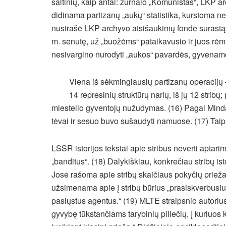
šaltinių, kaip antai: žurnalo „Komunistas“, LKP 
didinama partizanų „aukų“ statistika, kurstoma n
nusirašė LKP archyvo atsišaukimų fonde surastą 
m. senutę, už „buožėms“ pataikavusio ir juos rėmu
nesivargino nurodyti „aukos“ pavardės, gyvenamos 
Viena iš sėkmingiausių partizanų operacijų
14 represinių struktūrų narių, iš jų 12 stri
miestelio gyventojų nužudymas. (16) Pagal Minda
tėvai ir sesuo buvo sušaudyti namuose. (17) Taip 
LSSR istorijos tekstai apie stribus neverti aptar
„banditus“. (18) Dalykiškiau, konkrečiau stribų i
Jose rašoma apie stribų skaičiaus pokyčių priežast
užsimenama apie į stribų būrius „prasiskverbusiu
pasiųstus agentus.“ (19) MLTE straipsnio autorius
gyvybę tūkstančiams tarybinių piliečių, į kuriuos