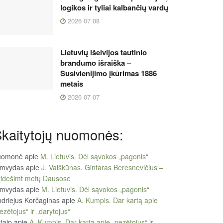
logikos ir tyliai kalbančių vardų
2026 07 08
Lietuvių išeivijos tautinio
brandumo išraiška –
Susivienijimo įkūrimas 1886
metais
2026 07 07
kaitytojų nuomonės:
uomonė
apie
M. Lietuvis. Dėl sąvokos „pagonis“
imvydas
apie
J. Vaiškūnas. Gintaras Beresnevičius –
videšimt metų Dausose
imvydas
apie
M. Lietuvis. Dėl sąvokos „pagonis“
driejus Korčaginas
apie
A. Kumpis. Dar kartą apie
ezėtojus“ ir „darytojus“
taip
apie
A. Kumpis. Dar kartą apie „pezėtojus“ ir