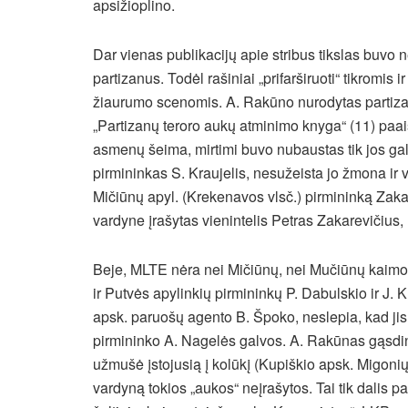
apsižioplino.
Dar vienas publikacijų apie stribus tikslas buvo n
partizanus. Todėl rašiniai „prifarširuoti“ tikromis
žiaurumo scenomis. A. Rakūno nurodytas partizan
„Partizanų teroro aukų atminimo knyga“ (11) pa
asmenų šeima, mirtimi buvo nubaustas tik jos ga
pirmininkas S. Kraujelis, nesužeista jo žmona ir 
Mičiūnų apyl. (Krekenavos vlsč.) pirmininką Zakar
vardyne įrašytas vienintelis Petras Zakarevičius, 
Beje, MLTE nėra nei Mičiūnų, nei Mučiūnų kaimo. 
ir Putvės apylinkių pirmininkų P. Dabulskio ir J.
apsk. paruošų agento B. Špoko, neslepia, kad ji
pirmininko A. Nagelės galvos. A. Rakūnas gąsdin
užmušė įstojusią į kolūkį (Kupiškio apsk. Migonių 
vardyną tokios „aukos“ neįrašytos. Tai tik dalis pa