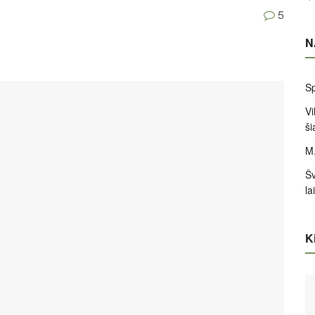
5
N
Sp
Vi
ši
M.
Šv
la
Ki