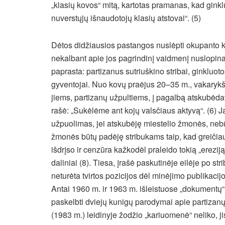
„klasių kovos“ mitą, kartotas pramanas, kad gink
nuverstųjų išnaudotojų klasių atstovai“. (5)
Dėtos didžiausios pastangos nuslėpti okupanto 
nekalbant apie jos pagrindinį vaidmenį nuslopina
paprasta: partizanus sutriuškino stribai, ginkluoto
gyventojai. Nuo kovų praėjus 20–35 m., vakarykšč
jiems, partizanų užpultiems, į pagalbą atskubėdav
rašė: „Sukėlėme ant kojų valsčiaus aktyvą“. (6) J
užpuolimas, jei atskubėję miestelio žmonės, nebū
žmonės būtų padėję stribukams taip, kad greičiau
išdrįso ir cenzūra kažkodėl praleido tokią „ereziją
daliniai (8). Tiesa, įrašė paskutinėje eilėje po str
neturėta tvirtos pozicijos dėl minėjimo publikaci
Antai 1960 m. ir 1963 m. išleistuose „dokumentų“
paskelbti dviejų kunigų parodymai apie partiza
(1983 m.) leidinyje žodžio „kariuomenė“ neliko, jis