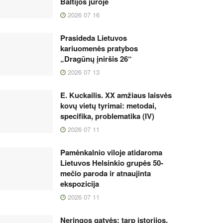
Baltijos jūroje
2026 07 16
Prasideda Lietuvos
kariuomenės pratybos
„Dragūnų įniršis 26“
2026 07 13
E. Kuckailis. XX amžiaus laisvės
kovų vietų tyrimai: metodai,
specifika, problematika (IV)
2026 07 11
Pamėnkalnio viloje atidaroma
Lietuvos Helsinkio grupės 50-
mečio paroda ir atnaujinta
ekspozicija
2026 07 11
Neringos gatvės: tarp istorijos,