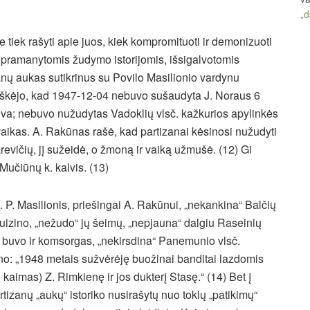
„d
e tiek rašyti apie juos, kiek kompromituoti ir demonizuoti
 ir pramanytomis žudymo istorijomis, išsigalvotomis
ų aukas sutikrinus su Povilo Masilionio vardynu
aiškėjo, kad 1947-12-04 nebuvo sušaudyta J. Noraus 6
lva; nebuvo nužudytas Vadoklių vlsč. kažkurios apylinkės
vaikas. A. Rakūnas rašė, kad partizanai kėsinosi nužudyti
evičių, jį sužeidė, o žmoną ir vaiką užmušė. (12) Gi
Mučiūnų k. kalvis. (13)
P. Masilionis, priešingai A. Rakūnui, „nekankina“ Balčių
 Kuizino, „nežudo“ jų šeimų, „nepjauna“ dalgiu Raseinių
s buvo ir komsorgas, „nekirsdina“ Panemunio vlsč.
o: „1948 metais sužvėrėję buožinai banditai lazdomis
kaimas) Z. Rimkienę ir jos dukterį Stasę.“ (14) Bet į
rtizanų „aukų“ istoriko nusirašytų nuo tokių „patikimų“