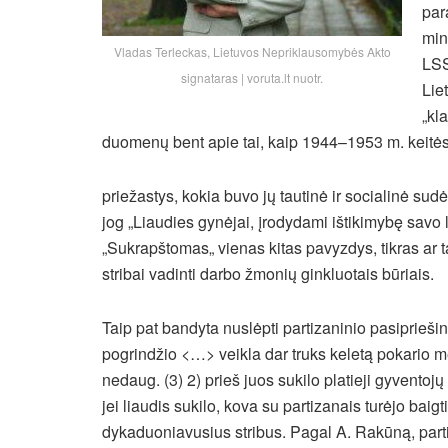
para
min
Vladas Terleckas, Lietuvos Nepriklausomybės Akto
LSS
signataras | voruta.lt nuotr.
Lie
„kl
duomenų bent apie tai, kaip 1944–1953 m. keitėsi 
priežastys, kokia buvo jų tautinė ir socialinė sud
jog „Liaudies gynėjai, įrodydami ištikimybę savo 
„Sukrapštomas„ vienas kitas pavyzdys, tikras ar tar
stribai vadinti darbo žmonių ginkluotais būriais.
Taip pat bandyta nuslėpti partizaninio pasiprieš
pogrindžio <…> veikla dar truks keletą pokario metų
nedaug. (3) 2) prieš juos sukilo platieji gyventojų 
jei liaudis sukilo, kova su partizanais turėjo baigti
dykaduoniavusius stribus. Pagal A. Rakūną, partiza