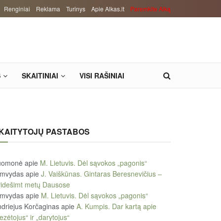
Renginiai
Reklama
Turinys
Apie Alkas.lt
Paremkite Alką
S
SKAITINIAI
VISI RAŠINIAI
KAITYTOJŲ PASTABOS
uomonė
apie
M. Lietuvis. Dėl sąvokos „pagonis“
imvydas
apie
J. Vaiškūnas. Gintaras Beresnevičius –
videšimt metų Dausose
imvydas
apie
M. Lietuvis. Dėl sąvokos „pagonis“
driejus Korčaginas
apie
A. Kumpis. Dar kartą apie
ezėtojus“ ir „darytojus“