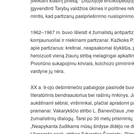
įveikiant klasinį priešą.“ Didžiojoje enciklopedi
įgyvendinti Tarybų valdžios ūkines ir politines re
mintis, kad partizanų pasipriešinimo nuslopinim
1962–1967 m. buvo išleisti 4 žurnalistų antipartiz
komjaunuoliai ir niekinami partizanai. Kažkoks P
apie partizanus: kretinai, neapsakomai šlykštūs,
heroizuoti vieną žiaurų stribą melagingai apkal
Pivoriūno sukapojimu kirviais, kolchozo pirminink
vardyne jų nėra.
XX a. 9-ojo dešimtmečio pabaigoje pasirodė buvus
literatūrinis bendraautorius bei rašinių rinkiny
aukštinami sėbrai, viršininkai, plačiai aprašomi pa
pramanai. Vakarykščio stribo L. Banevičiaus „mem
žurnalistinių dialogų. Tarsi po 30 metų prisimint
„Neapykanta žudikams mūsų širdyse didėjo ne di
Ukmergės apsk. stribas Edvardas Šemiota: „Pirmą