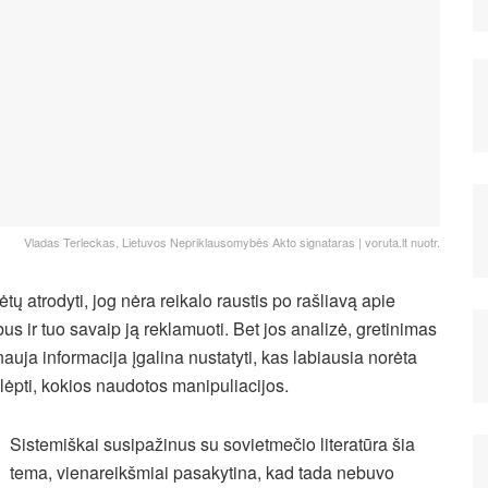
Vladas Terleckas, Lietuvos Nepriklausomybės Akto signataras | voruta.lt nuotr.
ėtų atrodyti, jog nėra reikalo raustis po rašliavą apie
ibus ir tuo savaip ją reklamuoti. Bet jos analizė, gretinimas
nauja informacija įgalina nustatyti, kas labiausia norėta
lėpti, kokios naudotos manipuliacijos.
Sistemiškai susipažinus su sovietmečio literatūra šia
tema, vienareikšmiai pasakytina, kad tada nebuvo