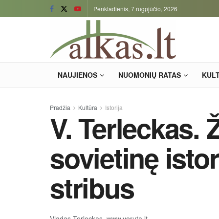
Penktadienis, 7 rugpjūčio, 2026
NAUJIENOS
NUOMONIŲ RATAS
KUL
Pradžia
Kultūra
Istorija
V. Terleckas. Ž
sovietinę istor
stribus
Vladas Terleckas, www.voruta.lt