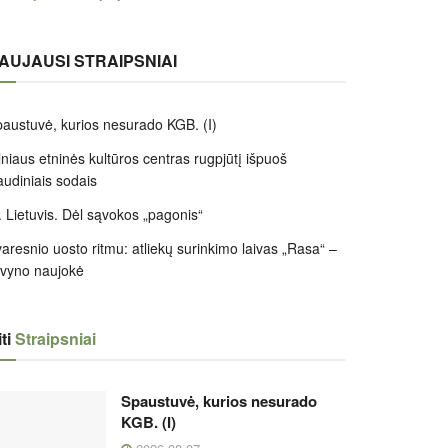
AUJAUSI STRAIPSNIAI
austuvė, kurios nesurado KGB. (I)
lniaus etninės kultūros centras rugpjūtį išpuoš
audiniais sodais
 Lietuvis. Dėl sąvokos „pagonis“
aresnio uosto ritmu: atliekų surinkimo laivas „Rasa“ –
ivyno naujokė
ti
Straipsniai
Spaustuvė, kurios nesurado
KGB. (I)