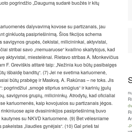
luoto pogrindžio „Daugumą sudarė buožės ir kitų
kariuomenės dalyvavimą kovose su partizanais, jau
nt ginkluotą pasipriešinimą. Šios fikcijos schema
s savigynos grupės, čekistai, milicininkai, aktyvistai,
iai stribai savo „memuaruose“ kvailino skaitytojus, kad
ę aktyvistai, miestelėnai. Rietavo stribas A. Monkevičius
am F. Greviškis atitarė taip: „Nežinia kuo būtų pasibaigęs
tų išbaidę banditų“. (7) Jei ne svetima kariuomenė,
S
siai būtų prabėgę ir Maskvą. A. Rakūnas – ne toks. Jis
“: pogrindžiui „smogė stiprius smūgius“ ir karinių įgulų
n
ibų, savigynos grupių, milicininkų. Atrodytų, kad oficialiai
R
jose kariuomenės, kaip kovojusios su partizanais jėgos.
d
 rinkiniuose apie dvasininkijos pasipriešinimą buvo
R
nų kautynes su NKVD kariuomene. (9) Bet vėlesniame
An
„p
 pakeistas „liaudies gynėjais“. (10) Gal prieš tai
va