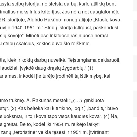
šyta stribų istorija, neišleista darbų, kurie atitiktų bent
imalius mokslinius kriterijus. Jos nėra net daugiatomėje
R istorijoje, Algirdo Rakūno monografijoje „Klasių kova
tuvije 1940-1951 m.“ Stribų
istorija ištirpusi, paskendusi
asių kovoje“. Minėtuose ir kituose rašiniuose nerasi
stribų skaičius, kokios buvo šio reiškinio
ėtis, kiek ir kokių darbų nuveikė. Teįstengiama deklaruoti,
liaudžiai, įvykdė daug drąsių žygdarbių.“ (1)
iamas. Ir kodėl jie turėjo įrodinėti tą ištikimybę, kai
inimo trukmę. A. Rakūnas mesteli: „<…> ginkluota
“. (2) Kas belieka kai kiti tikino, jog 1) „banditų“ buvo
sluoksniai, ir toji kova tapo visos liaudies kova“. (4) Na,
s greitai. Be to, kodėl iki 1954 m. reikėjo laikyti
nų „teroristinė“ veikla tęsėsi ir 1951 m. Įtvirtinant