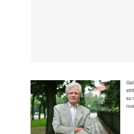
Gal
str
su 
nus