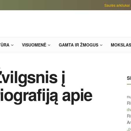
Saulės arkliukai
TŪRA
VISUOMENĖ
GAMTA IR ŽMOGUS
MOKSLA
vilgsnis į
S
iografiją apie
n
R
d
R
An
„p