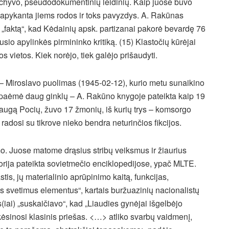
archyvo, pseudodokumentinių leidinių. Kaip juose buvo
eapykanta jiems rodos ir toks pavyzdys. A. Rakūnas
„faktą“, kad Kėdainių apsk. partizanai pakorė bevardę 76
sio apylinkės pirmininko kritiką. (15) Klastočių kūrėjai
vietos. Kiek norėjo, tiek galėjo prišaudyti.
 – Miroslavo puolimas (1945-02-12), kurio metu sunaikino
bų; paėmė daug ginklų – A. Rakūno knygoje pateikta kaip 19
ugą Pocių, žuvo 17 žmonių, iš kurių trys – komsorgo
radosi su tikrove nieko bendra neturinčios fikcijos.
imo. Juose matome drąsius stribų veiksmus ir žiaurius
storija pateikta sovietmečio enciklopedijose, ypač MLTE.
is, jų materialinio aprūpinimo kaitą, funkcijas,
s svetimus elementus“, kartais buržuazinių nacionalistų
(iai) „suskaičiavo“, kad „Liaudies gynėjai išgelbėjo
 kėsinosi klasinis priešas. <…> atliko svarbų vaidmenį,