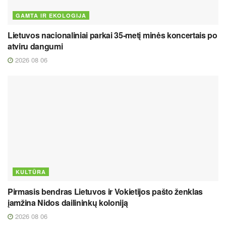
GAMTA IR EKOLOGIJA
Lietuvos nacionaliniai parkai 35-metį minės koncertais po
atviru dangumi
2026 08 06
KULTŪRA
Pirmasis bendras Lietuvos ir Vokietijos pašto ženklas
įamžina Nidos dailininkų koloniją
2026 08 06