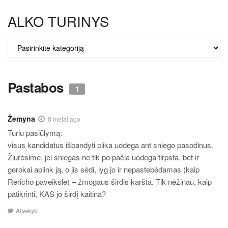
ALKO TURINYS
ALKO
TURINYS
Pastabos
1
Žemyna
8 metai ago
Turiu pasiūlymą:
visus kandidatus išbandyti plika uodega ant sniego pasodinus.
Žiūrėsime, jei sniegas ne tik po pačia uodega tirpsta, bet ir
gerokai aplink ją, o jis sėdi, lyg jo ir nepastebėdamas (kaip
Rericho paveiksle) – žmogaus širdis karšta. Tik nežinau, kaip
patikrinti, KAS jo širdį kaitina?
Atsakyti