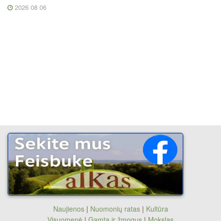
2026 08 06
Naujienos
|
Nuomonių ratas
|
Kultūra
Visuomenė
|
Gamta ir žmogus
|
Mokslas