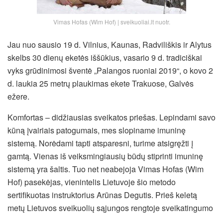
Vimas Hofas (Wim Hof) | sveikuoliai.lt nuotr.
Jau nuo sausio 19 d. Vilnius, Kaunas, Radviliškis ir Alytus
skelbs 30 dienų eketės iššūkius, vasario 9 d. tradiciškai
vyks grūdinimosi šventė „Palangos ruoniai 2019“, o kovo 2
d. laukia 25 metrų plaukimas ekete Trakuose, Galvės
ežere.
Komfortas – didžiausias sveikatos priešas. Lepindami savo
kūną įvairiais patogumais, mes slopiname imuninę
sistemą. Norėdami tapti atsparesni, turime atsigręžti į
gamtą. Vienas iš veiksmingiausių būdų stiprinti imuninę
sistemą yra šaltis.
Tuo net neabejoja Vimas Hofas (Wim
Hof) pasekėjas, vienintelis Lietuvoje šio metodo
sertifikuotas instruktorius Arūnas Degutis. Prieš keletą
metų Lietuvos sveikuolių sąjungos rengtoje sveikatingumo