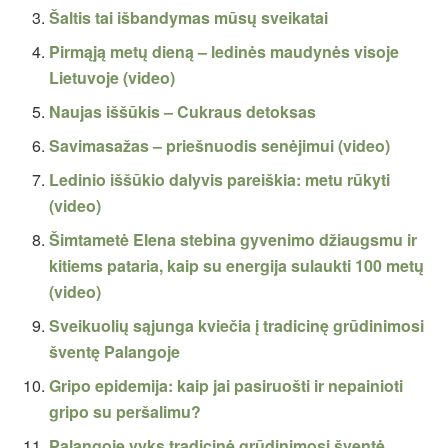
Šaltis tai išbandymas mūsų sveikatai
Pirmąją metų dieną – ledinės maudynės visoje
Lietuvoje (video)
Naujas iššūkis – Cukraus detoksas
Savimasažas – priešnuodis senėjimui (video)
Ledinio iššūkio dalyvis pareiškia: metu rūkyti
(video)
Šimtametė Elena stebina gyvenimo džiaugsmu ir
kitiems pataria, kaip su energija sulaukti 100 metų
(video)
Sveikuolių sąjunga kviečia į tradicinę grūdinimosi
šventę Palangoje
Gripo epidemija: kaip jai pasiruošti ir nepainioti
gripo su peršalimu?
Palangoje vyks tradicinė grūdinimosi šventė