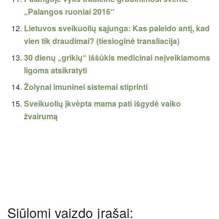
„Palangos ruoniai 2016“
Lietuvos sveikuolių sąjunga: Kas paleido antį, kad
vien tik draudimai? (tiesioginė transliacija)
30 dienų „grikių“ iššūkis medicinai neįveikiamoms
ligoms atsikratyti
Žolynai imuninei sistemai stiprinti
Sveikuolių įkvėpta mama pati išgydė vaiko
žvairumą
Siūlomi vaizdo įrašai: