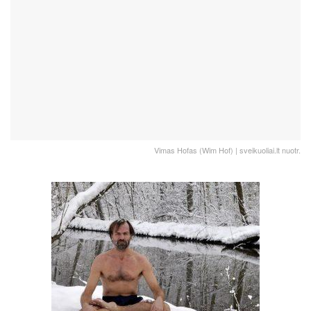
Vimas Hofas (Wim Hof) | sveikuoliai.lt nuotr.