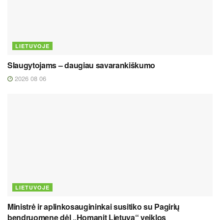
LIETUVOJE
Slaugytojams – daugiau savarankiškumo
2026 08 06
LIETUVOJE
Ministrė ir aplinkosaugininkai susitiko su Pagirių
bendruomene dėl „Homanit Lietuva“ veiklos