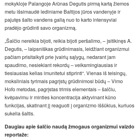
mokykloje Palangoje Arūnas Degutis pirmą kartą žiemos
metu išsimaudė lediniame Baltijos jūros vandenyje ir
pajutęs šalto vandens galią nuo to karto intensyviai
pradėjo grūdinti savo organizmą.
„Šalčio nereikia bijoti, reikia bijoti peršalimo, – įsitikinęs A.
Degutis, – laipsniškas grūdinimasis, leidžiant organizmui
pačiam prisitaikyti prie įvairių sąlygų, nedarant jam
spaudimo, nesiekiant rekordų – veiksmingiausias ir
tiesiausias kelias imunitetui stiprinti“. Vienas iš teisingų,
moksliniais tyrimais pagrįstų grūdinimosi būdų – Vimo
Hofo metodas, pagrįstas trimis elementais – šalčiu,
kvėpavimu ir minties koncentracija aktyvinant kūno
funkcijas, skatinant jį reaguoti į organizmo iššūkius, kuriuos
sukelia šaltis.
Daugiau apie šalčio naudą žmogaus organizmui vaizdo
reportaže: