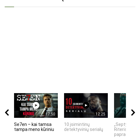
17:50
12:25
Se7en – kai tamsa
10 įsimintinų
„Septynių Ka
tampa meno kūriniu
detektyvinių serialų
Riteris" – kai
paprastumas