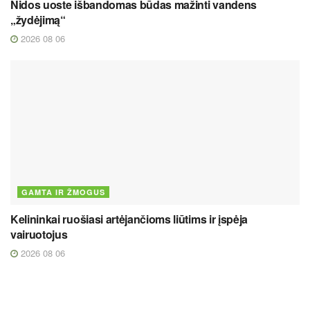
Nidos uoste išbandomas būdas mažinti vandens
„žydėjimą“
2026 08 06
GAMTA IR ŽMOGUS
Kelininkai ruošiasi artėjančioms liūtims ir įspėja
vairuotojus
2026 08 06