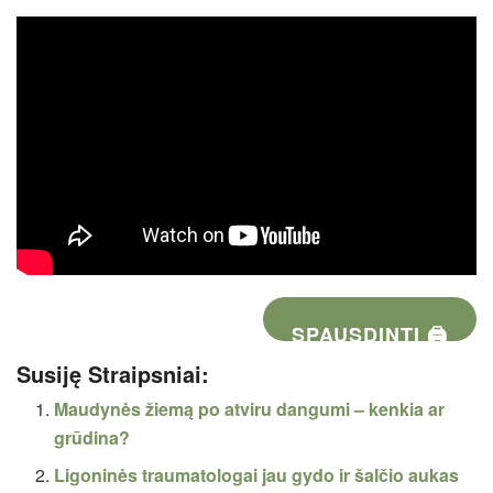
SPAUSDINTI 🖨
Susiję Straipsniai:
Maudynės žiemą po atviru dangumi – kenkia ar
grūdina?
Ligoninės traumatologai jau gydo ir šalčio aukas