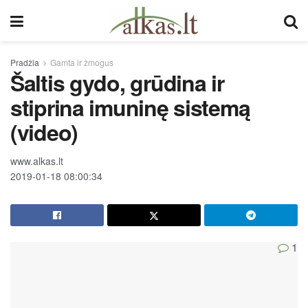
Pradžia
Gamta ir žmogus
Šaltis gydo, grūdina ir
stiprina imuninę sistemą
(video)
www.alkas.lt
2019-01-18 08:00:34
1