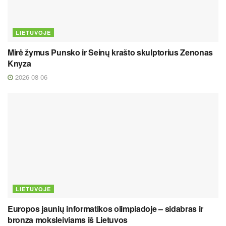
LIETUVOJE
Mirė žymus Punsko ir Seinų krašto skulptorius Zenonas
Knyza
2026 08 06
LIETUVOJE
Europos jaunių informatikos olimpiadoje – sidabras ir
bronza moksleiviams iš Lietuvos