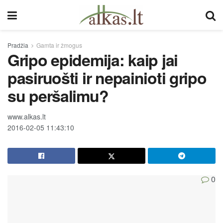
Pradžia
Gamta ir žmogus
Gripo epidemija: kaip jai
pasiruošti ir nepainioti gripo
su peršalimu?
www.alkas.lt
2016-02-05 11:43:10
0