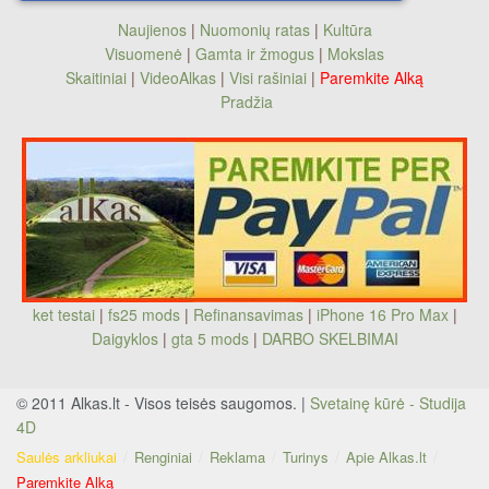
Naujienos
|
Nuomonių ratas
|
Kultūra
Visuomenė
|
Gamta ir žmogus
|
Mokslas
Skaitiniai
|
VideoAlkas
|
Visi rašiniai
|
Paremkite Alką
Pradžia
ket testai
|
fs25 mods
|
Refinansavimas
|
iPhone 16 Pro Max
|
Daigyklos
|
gta 5 mods
|
DARBO SKELBIMAI
© 2011 Alkas.lt - Visos teisės saugomos. |
Svetainę kūrė - Studija
4D
Saulės arkliukai
Renginiai
Reklama
Turinys
Apie Alkas.lt
Paremkite Alką