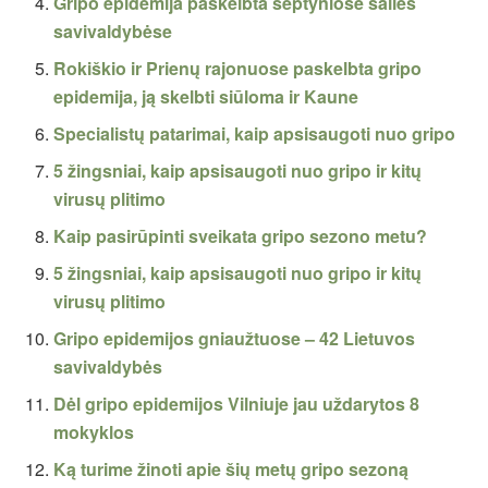
Gripo epidemija paskelbta septyniose šalies
savivaldybėse
Rokiškio ir Prienų rajonuose paskelbta gripo
epidemija, ją skelbti siūloma ir Kaune
Specialistų patarimai, kaip apsisaugoti nuo gripo
5 žingsniai, kaip apsisaugoti nuo gripo ir kitų
virusų plitimo
Kaip pasirūpinti sveikata gripo sezono metu?
5 žingsniai, kaip apsisaugoti nuo gripo ir kitų
virusų plitimo
Gripo epidemijos gniaužtuose – 42 Lietuvos
savivaldybės
Dėl gripo epidemijos Vilniuje jau uždarytos 8
mokyklos
Ką turime žinoti apie šių metų gripo sezoną