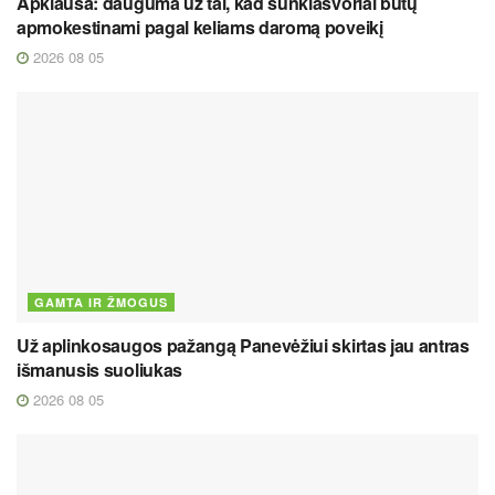
Apklausa: dauguma už tai, kad sunkiasvoriai būtų
apmokestinami pagal keliams daromą poveikį
2026 08 05
GAMTA IR ŽMOGUS
Už aplinkosaugos pažangą Panevėžiui skirtas jau antras
išmanusis suoliukas
2026 08 05