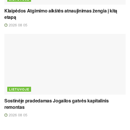
Klaipėdos Atgimimo aikštės atnaujinimas žengia į kitą
etapą
2026 08 05
LIETUVOJE
Sostinėje pradedamas Jogailos gatvės kapitalinis
remontas
2026 08 05