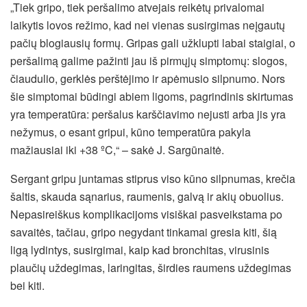
„Tiek gripo, tiek peršalimo atvejais reikėtų privalomai
laikytis lovos režimo, kad nei vienas susirgimas neįgautų
pačių blogiausių formų. Gripas gali užklupti labai staigiai, o
peršalimą galime pažinti jau iš pirmųjų simptomų: slogos,
čiaudulio, gerklės perštėjimo ir apėmusio silpnumo. Nors
šie simptomai būdingi abiem ligoms, pagrindinis skirtumas
yra temperatūra: peršalus karščiavimo nejusti arba jis yra
nežymus, o esant gripui, kūno temperatūra pakyla
mažiausiai iki +38 ºC,“ – sakė J. Sargūnaitė.
Sergant gripu juntamas stiprus viso kūno silpnumas, krečia
šaltis, skauda sąnarius, raumenis, galvą ir akių obuolius.
Nepasireiškus komplikacijoms visiškai pasveikstama po
savaitės, tačiau, gripo negydant tinkamai gresia kiti, šią
ligą lydintys, susirgimai, kaip kad bronchitas, virusinis
plaučių uždegimas, laringitas, širdies raumens uždegimas
bei kiti.