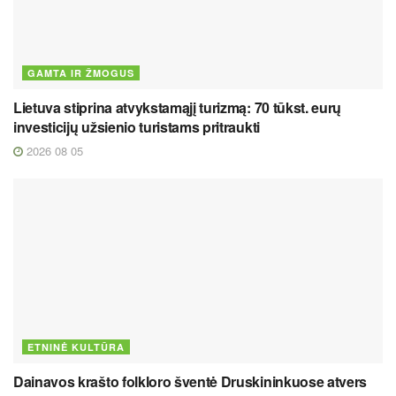
GAMTA IR ŽMOGUS
Lietuva stiprina atvykstamąjį turizmą: 70 tūkst. eurų
investicijų užsienio turistams pritraukti
2026 08 05
ETNINĖ KULTŪRA
Dainavos krašto folkloro šventė Druskininkuose atvers