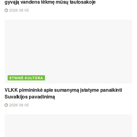
gyvąją vandens tėkmę mūsų tautosakoje
2026 08 05
ETNINĖ KULTŪRA
VLKK pirmininkė apie sumanymą įstatyme panaikinti
Suvalkijos pavadinimą
2026 08 05