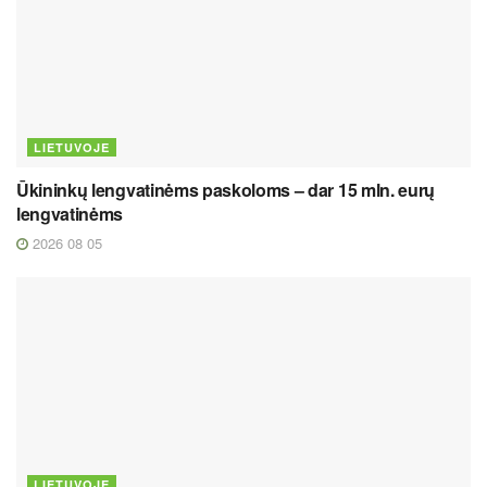
LIETUVOJE
Ūkininkų lengvatinėms paskoloms – dar 15 mln. eurų
lengvatinėms
2026 08 05
LIETUVOJE