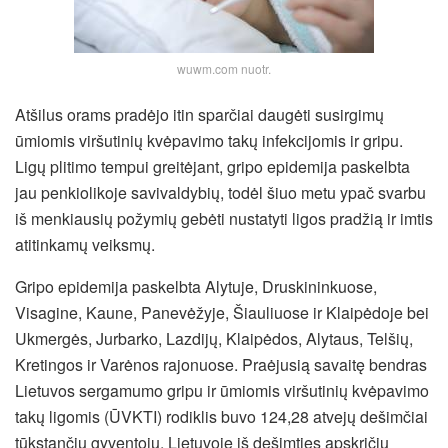
wuwm.com nuotr.
Atšilus orams pradėjo itin sparčiai daugėti susirgimų
ūmiomis viršutinių kvėpavimo takų infekcijomis ir gripu.
Ligų plitimo tempui greitėjant, gripo epidemija paskelbta
jau penkiolikoje savivaldybių, todėl šiuo metu ypač svarbu
iš menkiausių požymių gebėti nustatyti ligos pradžią ir imtis
atitinkamų veiksmų.
Gripo epidemija paskelbta Alytuje, Druskininkuose,
Visagine, Kaune, Panevėžyje, Šiauliuose ir Klaipėdoje bei
Ukmergės, Jurbarko, Lazdijų, Klaipėdos, Alytaus, Telšių,
Kretingos ir Varėnos rajonuose.
Praėjusią savaitę bendras
Lietuvos sergamumo gripu ir ūmiomis viršutinių kvėpavimo
takų ligomis (ŪVKTI) rodiklis buvo 124,28 atvejų dešimčiai
tūkstančių gyventojų. Lietuvoje iš dešimties apskričių