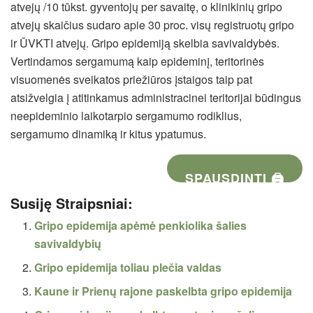
atvejų /10 tūkst. gyventojų per savaitę, o klinikinių gripo
atvejų skaičius sudaro apie 30 proc. visų registruotų gripo
ir ŪVKTI atvejų. Gripo epidemiją skelbia savivaldybės.
Vertindamos sergamumą kaip epideminį, teritorinės
visuomenės sveikatos priežiūros įstaigos taip pat
atsižvelgia į atitinkamus administracinei teritorijai būdingus
neepideminio laikotarpio sergamumo rodiklius,
sergamumo dinamiką ir kitus ypatumus.
SPAUSDINTI 🖨
Susiję Straipsniai:
Gripo epidemija apėmė penkiolika šalies
savivaldybių
Gripo epidemija toliau plečia valdas
Kaune ir Prienų rajone paskelbta gripo epidemija