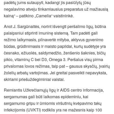
padėtų jums sutaupyti, kadangi jis pasiūlytų jūsų
negalavimo atveju tinkamiausius preparatus už mažiausią
kainą“ – patikino „Camelia“ vaistininkė.
Anot J. Sargūnaitės, norint išvengti peršalimo ligų, būtina
palaipsniui stiprinti imuninę sistemą. Tam padėti gali
režimo laikymasis, pilnavertė mityba, aktyvus gyvenimo
būdas, grūdinimasis ir maisto papildai, kurių sudėtyje yra
česnako, ežiuolės, saldymedžio, ženšenio šaknies, bičių
pikio, vitaminų C bei D3, Omega 3. Peršalus visų pirma
privalomas lovos režimas, taip pat – gausus skysčių, įvairių
žolelių arbatų vartojimas. Jei greitai pasveikti nepavyksta,
skiriami priešuždegiminiai vaistai.
Remiantis Užkrečiamųjų ligų ir AIDS centro informacija,
sergamumas gali būti laikomas epideminiu, kai
sergamumo gripu ir ūmiomis viršutinių kvėpavimo takų
infekcijomis (UVKTI) rodiklis yra ne mažesnis kaip 100