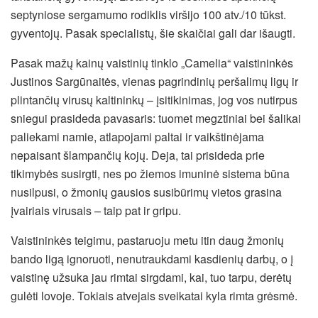
septyniose sergamumo rodiklis viršijo 100 atv./10 tūkst.
gyventojų. Pasak specialistų, šie skaičiai gali dar išaugti.
Pasak mažų kainų vaistinių tinklo „Camelia“ vaistininkės
Justinos Sargūnaitės, vienas pagrindinių peršalimų ligų ir
plintančių virusų kaltininkų – įsitikinimas, jog vos nutirpus
sniegui prasideda pavasaris: tuomet megztiniai bei šalikai
paliekami namie, atlapojami paltai ir vaikštinėjama
nepaisant šlampančių kojų. Deja, tai prisideda prie
tikimybės susirgti, nes po žiemos imuninė sistema būna
nusilpusi, o žmonių gausios susibūrimų vietos grasina
įvairiais virusais – taip pat ir gripu.
Vaistininkės teigimu, pastaruoju metu itin daug žmonių
bando ligą ignoruoti, nenutraukdami kasdienių darbų, o į
vaistinę užsuka jau rimtai sirgdami, kai, tuo tarpu, derėtų
gulėti lovoje. Tokiais atvejais sveikatai kyla rimta grėsmė.