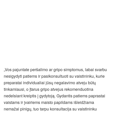
„Vos pajuntate peršalimo ar gripo simptomus, labai svarbu
nesigydyti patiems ir pasikonsultuoti su vaistininku, kurie
preparatai individualiai jūsų negalavimo atveju būtų
tinkamiausi, o Įtarus gripo atvejus rekomenduotina
nedelsiant kreiptis į gydytoją. Gydantis patiems paprastai
vaistams ir įvairiems maisto papildams išleidžiama
nemažai pinigų, tuo tarpu konsultacija su vaistininku