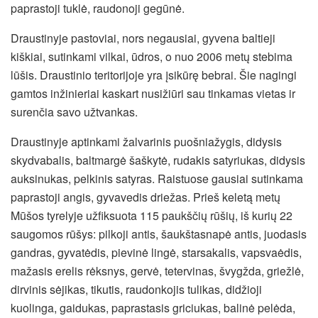
paprastoji tuklė, raudonoji gegūnė.
Draustinyje pastoviai, nors negausiai, gyvena baltieji
kiškiai, sutinkami vilkai, ūdros, o nuo 2006 metų stebima
lūšis. Draustinio teritorijoje yra įsikūrę bebrai. Šie nagingi
gamtos inžinieriai kaskart nusižiūri sau tinkamas vietas ir
surenčia savo užtvankas.
Draustinyje aptinkami žalvarinis puošniažygis, didysis
skydvabalis, baltmargė šaškytė, rudakis satyriukas, didysis
auksinukas, pelkinis satyras. Raistuose gausiai sutinkama
paprastoji angis, gyvavedis driežas. Prieš keletą metų
Mūšos tyrelyje užfiksuota 115 paukščių rūšių, iš kurių 22
saugomos rūšys: pilkoji antis, šaukštasnapė antis, juodasis
gandras, gyvatėdis, pievinė lingė, starsakalis, vapsvaėdis,
mažasis erelis rėksnys, gervė, tetervinas, švygžda, griežlė,
dirvinis sėjikas, tikutis, raudonkojis tulikas, didžioji
kuolinga, gaidukas, paprastasis griciukas, balinė pelėda,