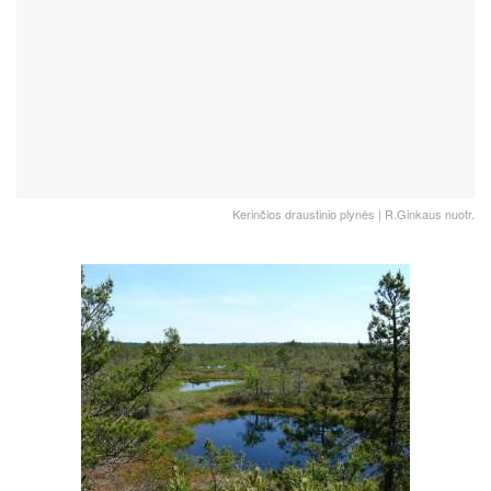
Kerinčios draustinio plynės | R.Ginkaus nuotr.