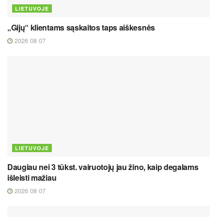
LIETUVOJE
„Gijų“ klientams sąskaitos taps aiškesnės
2026 08 07
LIETUVOJE
Daugiau nei 3 tūkst. vairuotojų jau žino, kaip degalams
išleisti mažiau
2026 08 07