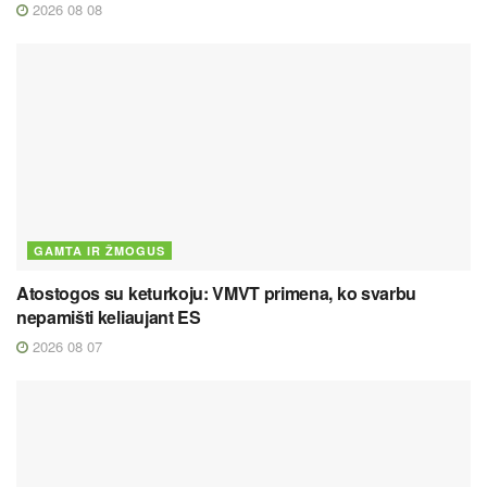
2026 08 08
GAMTA IR ŽMOGUS
Atostogos su keturkoju: VMVT primena, ko svarbu
nepamišti keliaujant ES
2026 08 07