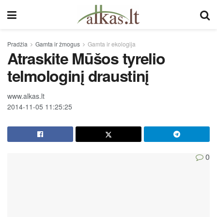
Pradžia
Gamta ir žmogus
Gamta ir ekologija
Atraskite Mūšos tyrelio
telmologinį draustinį
www.alkas.lt
2014-11-05 11:25:25
0