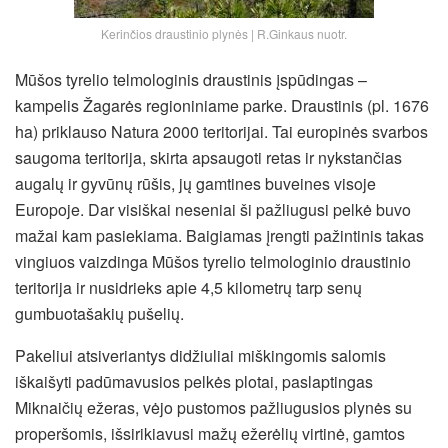
Kerinčios draustinio plynės | R.Ginkaus nuotr.
Mūšos tyrelio telmologinis draustinis įspūdingas –
kampelis Žagarės regioniniame parke. Draustinis (pl. 1676
ha) priklauso Natura 2000 teritorijai. Tai europinės svarbos
saugoma teritorija, skirta apsaugoti retas ir nykstančias
augalų ir gyvūnų rūšis, jų gamtines buveines visoje
Europoje. Dar visiškai neseniai ši pažliugusi pelkė buvo
mažai kam pasiekiama. Baigiamas įrengti pažintinis takas
vingiuos vaizdinga Mūšos tyrelio telmologinio draustinio
teritorija ir nusidrieks apie 4,5 kilometrų tarp senų
gumbuotašakių pušelių.
Pakeliui atsiveriantys didžiuliai miškingomis salomis
iškaišyti padūmavusios pelkės plotai, paslaptingas
Miknaičių ežeras, vėjo pustomos pažliugusios plynės su
properšomis, išsirikiavusi mažų ežerėlių virtinė, gamtos