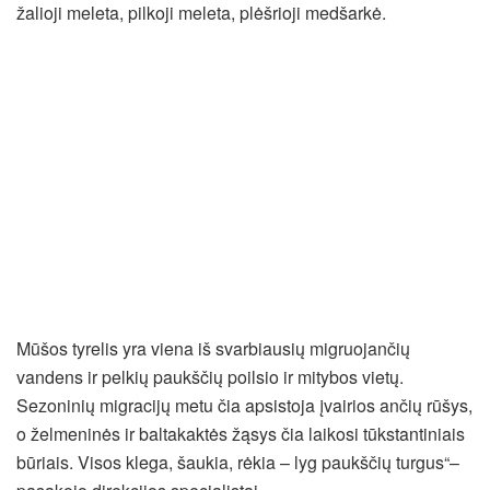
žalioji meleta, pilkoji meleta, plėšrioji medšarkė.
Mūšos tyrelis yra viena iš svarbiausių migruojančių
vandens ir pelkių paukščių poilsio ir mitybos vietų.
Sezoninių migracijų metu čia apsistoja įvairios ančių rūšys,
o želmeninės ir baltakaktės žąsys čia laikosi tūkstantiniais
būriais. Visos klega, šaukia, rėkia – lyg paukščių turgus“–