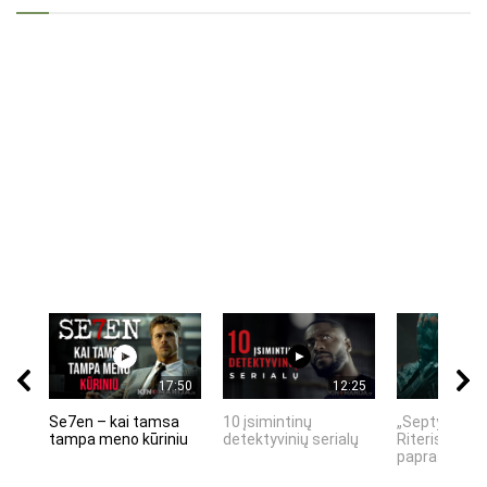
17:50
12:25
Se7en – kai tamsa
10 įsimintinų
„Septynių Ka
tampa meno kūriniu
detektyvinių serialų
Riteris" – kai
paprastumas