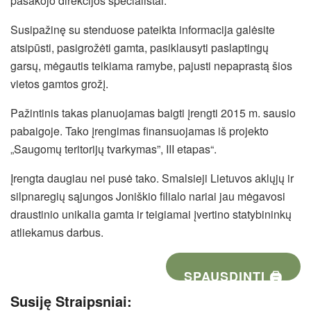
pasakojo direkcijos specialistai.
Susipažinę su stenduose pateikta informacija galėsite
atsipūsti, pasigrožėti gamta, pasiklausyti paslaptingų
garsų, mėgautis teikiama ramybe, pajusti nepaprastą šios
vietos gamtos grožį.
Pažintinis takas planuojamas baigti įrengti 2015 m. sausio
pabaigoje. Tako įrengimas finansuojamas iš projekto
„Saugomų teritorijų tvarkymas”, III etapas“.
Įrengta daugiau nei pusė tako. Smalsieji Lietuvos aklųjų ir
silpnaregių sąjungos Joniškio filialo nariai jau mėgavosi
draustinio unikalia gamta ir teigiamai įvertino statybininkų
atliekamus darbus.
SPAUSDINTI 🖨
Susiję Straipsniai: