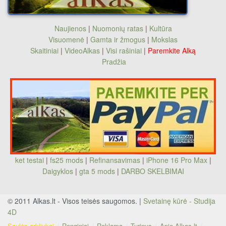
Naujienos
|
Nuomonių ratas
|
Kultūra
Visuomenė
|
Gamta ir žmogus
|
Mokslas
Skaitiniai
|
VideoAlkas
|
Visi rašiniai
|
Paremkite Alką
Pradžia
ket testai
|
fs25 mods
|
Refinansavimas
|
iPhone 16 Pro Max
|
Daigyklos
|
gta 5 mods
|
DARBO SKELBIMAI
© 2011 Alkas.lt - Visos teisės saugomos. |
Svetainę kūrė - Studija
4D
Saulės arkliukai
Renginiai
Reklama
Turinys
Apie Alkas.lt