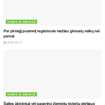
GAMTA IR ŽMOGUS
Per pirmąjį pusmetį registruota mažiau gimusių vaikų nei
pernai
2026 08 07
GAMTA IR ŽMOGUS
Šalies ūkininkai vėl pagerino žieminių kviečių derliaus