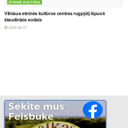
ETNINĖ KULTŪRA
Vilniaus etninės kultūros centras rugpjūtį išpuoš
šiaudiniais sodais
2026 08 07