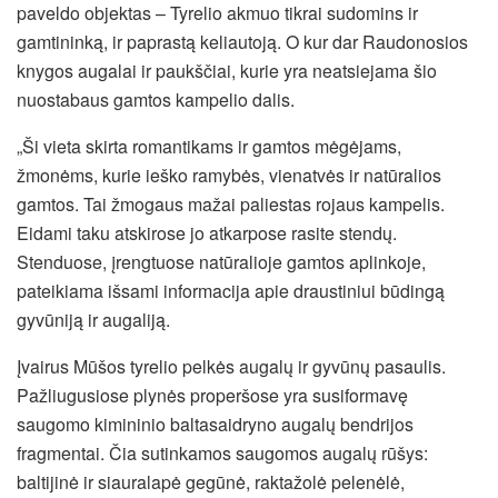
paveldo objektas – Tyrelio akmuo tikrai sudomins ir
gamtininką, ir paprastą keliautoją. O kur dar Raudonosios
knygos augalai ir paukščiai, kurie yra neatsiejama šio
nuostabaus gamtos kampelio dalis.
„Ši vieta skirta romantikams ir gamtos mėgėjams,
žmonėms, kurie ieško ramybės, vienatvės ir natūralios
gamtos. Tai žmogaus mažai paliestas rojaus kampelis.
Eidami taku atskirose jo atkarpose rasite stendų.
Stenduose, įrengtuose natūralioje gamtos aplinkoje,
pateikiama išsami informacija apie draustiniui būdingą
gyvūniją ir augaliją.
Įvairus Mūšos tyrelio pelkės augalų ir gyvūnų pasaulis.
Pažliugusiose plynės properšose yra susiformavę
saugomo kimininio baltasaidryno augalų bendrijos
fragmentai. Čia sutinkamos saugomos augalų rūšys:
baltijinė ir siauralapė gegūnė, raktažolė pelenėlė,