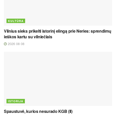
KULTŪRA
Vilnius sieks prikelti istorinį elingą prie Neries: sprendimų
ieškos kartu su vilniečiais
2026 08 08
ISTORIJA
Spaustuvė, kurios nesurado KGB (II)