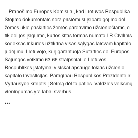
– Pranešimo Europos Komisijai, kad Lietuvos Respublika
Stojimo dokumentais nėra prisiėmusi įsipareigojimo dėl
žemės ūkio paskirties žemės pardavimo užsieniečiams, o
tik dėl jos įsigijimo, kurios kitas formas numato LR Civilinis
kodeksas ir kurios užtikrina visas sąlygas laisvam kapitalo
judėjimui Lietuvoje, kurį garantuoja Sutarties dėl Europos
Sąjungos veikimo 63-66 straipsniai, o Lietuvos
Respublikos įstatymai visiškai apsaugo tokias užsienio
kapitalo investicijas. Paraginau Respublikos Prezidentę ir
Vyriausybę kreiptis į Seimą dėl to paties. Valdžios veiksmų
vieningumas yra labai svarbus.
***