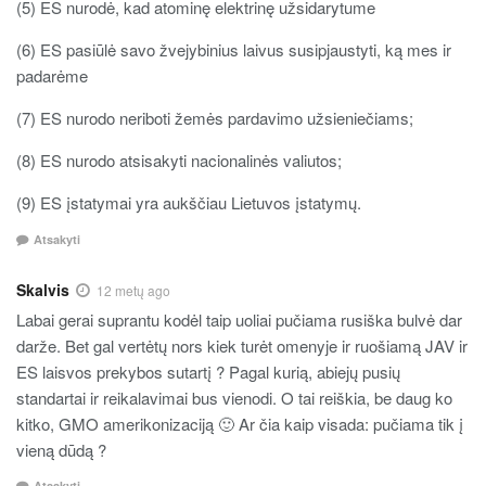
(5) ES nurodė, kad atominę elektrinę užsidarytume
(6) ES pasiūlė savo žvejybinius laivus susipjaustyti, ką mes ir
padarėme
(7) ES nurodo neriboti žemės pardavimo užsieniečiams;
(8) ES nurodo atsisakyti nacionalinės valiutos;
(9) ES įstatymai yra aukščiau Lietuvos įstatymų.
Atsakyti
Skalvis
12 metų ago
Labai gerai suprantu kodėl taip uoliai pučiama rusiška bulvė dar
darže. Bet gal vertėtų nors kiek turėt omenyje ir ruošiamą JAV ir
ES laisvos prekybos sutartį ? Pagal kurią, abiejų pusių
standartai ir reikalavimai bus vienodi. O tai reiškia, be daug ko
kitko, GMO amerikonizaciją 🙂 Ar čia kaip visada: pučiama tik į
vieną dūdą ?
Atsakyti