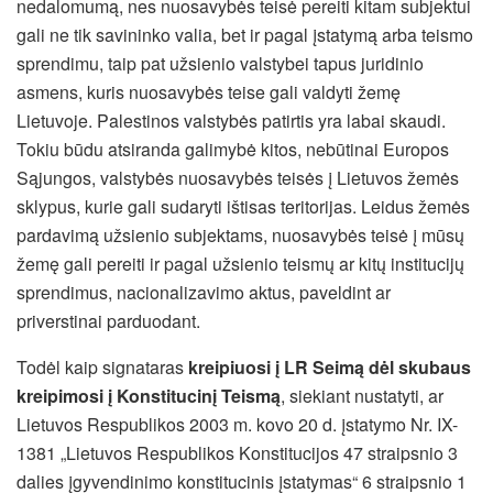
nedalomumą, nes nuosavybės teisė pereiti kitam subjektui
gali ne tik savininko valia, bet ir pagal įstatymą arba teismo
sprendimu, taip pat užsienio valstybei tapus juridinio
asmens, kuris nuosavybės teise gali valdyti žemę
Lietuvoje. Palestinos valstybės patirtis yra labai skaudi.
Tokiu būdu atsiranda galimybė kitos, nebūtinai Europos
Sąjungos, valstybės nuosavybės teisės į Lietuvos žemės
sklypus, kurie gali sudaryti ištisas teritorijas. Leidus žemės
pardavimą užsienio subjektams, nuosavybės teisė į mūsų
žemę gali pereiti ir pagal užsienio teismų ar kitų institucijų
sprendimus, nacionalizavimo aktus, paveldint ar
priverstinai parduodant.
Todėl kaip signataras
kreipiuosi į LR Seimą dėl skubaus
kreipimosi į Konstitucinį Teismą
, siekiant nustatyti, ar
Lietuvos Respublikos 2003 m. kovo 20 d. įstatymo Nr. IX-
1381 „Lietuvos Respublikos Konstitucijos 47 straipsnio 3
dalies įgyvendinimo konstitucinis įstatymas“ 6 straipsnio 1