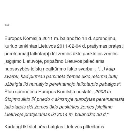
***
Europos Komisija 2011 m. balandžio 14 d. sprendimu,
kuriuo tenkintas Lietuvos 2011-02-04 d. prašymas pratęsti
pereinamąjį laikotarpį dėl žemės ūkio paskirties žemės
įsigijimo Lietuvoje, pripažinо Lietuvos piliečiams
nuosavybės teisių neatkūrimo fakto svarbą:
„ (…) kaip
svarbu, kad pirmiau paminėta žemės ūkio reforma būtų
užbaigta iki numatyto pereinamojo laikotarpio pabaigos“
.
Šiuo sprendimu Europos Komisija nustatė
: „2003 m.
Stojimo akto IX priedo 4 skirsnyje nurodytas pereinamasis
laikotarpis dėl žemės ūkio paskirties žemės įsigijimo
Lietuvoje pratęsiamas iki 2014 m. balandžio 30 d.“
Kadangi iki šiol nėra baigtas Lietuvos piliečiams