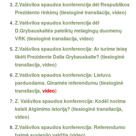
Z.Vaišvilos spaudos konferencija dėl Respublikos
Prezidento rinkimų (tiesioginė transliacija, video)
Z.Vaišvilos spaudos konferencija dėl
D.Grybauskaitės pateiktų melagingų duomenų
VRK (tiesioginė transliacija, video)
Z.Vaišvilos spaudos konferencija: Ar turime teisę
tikėti Prezidente Dalia Grybauskaite? (tiesioginė
transliacija, video)
Z.Vaišvilos spaudos konferencija: Lietuvа
parduodama. Ginamės referendumu (tiesioginė
transliacija,
video
)
Z. Vaišvilos spaudos konferencija: Kodėl norima
keisti Atgimimo istoriją? (tiesioginė transliacija,
video)
Z.Vaišvilos spaudos konferencija: Referendumo
baimė suvienijo valdžią (video)