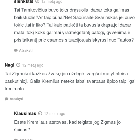
slenkstis
12 metų ago
Tai Tamkevičius buvo toks drąsuolis ,dabar toks galimas
baikštuolis?Ar taip būna?Bet Sadūnaitė,Svarinskas jei buvo
tokie ,tai ir liko?.Tai kaip patikėti ta buvusia drąsa,jei dabar
matai tokį koks galimai yra:mėgstantį patogų gyvenimą ir
prisitaikantį prie esamos situacijos,atsiskyrusi nuo Tautos?
Atsakyti
Nagi
12 metų ago
Tai Zigmukui kažkas žvakę jau uždegė, vargšui matyt ateina
paskutinioji. Gaila Kremlius neteks labai svarbaus špico taip ilgai
treniruoto
Atsakyti
Klausimas
12 metų ago
Esate Kremliaus atstovas, kad teigiate jog Zigmas jo
špicas?
Atsakyti