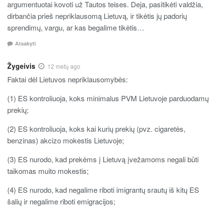
argumentuotai kovoti už Tautos teises. Deja, pasitikėti valdžia,
dirbančia prieš nepriklausomą Lietuvą, ir tikėtis jų padorių
sprendimų, vargu, ar kas begalime tikėtis…
Atsakyti
Žygeivis
12 metų ago
Faktai dėl Lietuvos nepriklausomybės:
(1) ES kontroliuoja, koks minimalus PVM Lietuvoje parduodamų
prekių;
(2) ES kontroliuoja, koks kai kurių prekių (pvz. cigaretės,
benzinas) akcizo mokestis Lietuvoje;
(3) ES nurodo, kad prekėms į Lietuvą įvežamoms negali būti
taikomas muito mokestis;
(4) ES nurodo, kad negalime riboti imigrantų srautų iš kitų ES
šalių ir negalime riboti emigracijos;