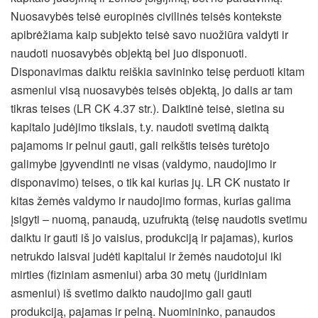
Nuosavybės teisė europinės civilinės teisės kontekste
apibrėžiama kaip subjekto teisė savo nuožiūra valdyti ir
naudoti nuosavybės objektą bei juo disponuoti.
Disponavimas daiktu reiškia savininko teisę perduoti kitam
asmeniui visą nuosavybės teisės objektą, jo dalis ar tam
tikras teises (LR CK 4.37 str.). Daiktinė teisė, sietina su
kapitalo judėjimo tikslais, t.y. naudoti svetimą daiktą
pajamoms ir pelnui gauti, gali reikštis teisės turėtojo
galimybe įgyvendinti ne visas (valdymo, naudojimo ir
disponavimo) teises, o tik kai kurias jų. LR CK nustato ir
kitas žemės valdymo ir naudojimo formas, kurias galima
įsigyti – nuomą, panaudą, uzufruktą (teisę naudotis svetimu
daiktu ir gauti iš jo vaisius, produkciją ir pajamas), kurios
netrukdo laisvai judėti kapitalui ir žemės naudotojui iki
mirties (fiziniam asmeniui) arba 30 metų (juridiniam
asmeniui) iš svetimo daikto naudojimo gali gauti
produkciją, pajamas ir pelną. Nuomininko, panaudos