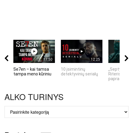
17:50
12:25
Se7en – kai tamsa
10 įsimintinų
„Septynių Ka
tampa meno kūriniu
detektyvinių serialų
Riteris" – kai
paprastumas
ALKO TURINYS
ALKO
TURINYS