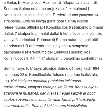
priimtas E. Masiulio, J. Razmos, G. Steponavičiaus ir St.
Šedbaro Seimo nutarimo projektas dėl kreipimosi į
Konstitucinį teismą ištirti, ar LR referendumo įstatymo 14
straipsnis, kuris be išlygų įpareigoja Seimą skelbti
referendumą, atitinka LR Konstitucijos 6 straipsnio pirmajai
daliai, 7 straipsnio pirmajai daliai ir konstituciniam teisinės
valstybės principui. Priėmus šį Seimo nutarimą, gali būti
stabdomas LR referendumo įstatymo 14 straipsnio
galiojimas ir referendumo
dėl Lietuvos Respublikos
Konstitucijos 9, 47 ir 147 straipsnių pakeitimo paskelbimas.
Seimo narys P. Urbšys atkreipė Seimo dėmesį, kad 1994
m. liepos 22 d. Konstitucinio Teismo nutarime išaiškinta,
jog „
Kai įstatymo nuostatų projektas teikiamas
referendumui, įstatymo leidėjas yra Tauta. Konstitucijos 3
straipsnyje nustatyta, kad niekas negali varžyti ar riboti
Tautos suvereniteto, savintis visai Tautai priklausančių
suverenių galių. Priimant kokius nors išankstinius