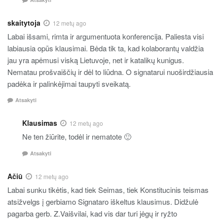
skaitytoja
12 metų ago
Labai išsami, rimta ir argumentuota konferencija. Paliesta visi
labiausia opūs klausimai. Bėda tik ta, kad kolaborantų valdžia
jau yra apėmusi viską Lietuvoje, net ir katalikų kunigus.
Nematau prošvaiščių ir dėl to liūdna. O signatarui nuoširdžiausia
padėka ir palinkėjimai taupyti sveikatą.
Atsakyti
Klausimas
12 metų ago
Ne ten žiūrite, todėl ir nematote 🙂
Atsakyti
Ačiū
12 metų ago
Labai sunku tikėtis, kad tiek Seimas, tiek Konstitucinis teismas
atsižvelgs į gerbiamo Signataro iškeltus klausimus. Didžulė
pagarba gerb. Z.Vaišvilai, kad vis dar turi jėgų ir ryžto