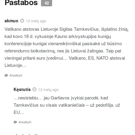
Pastabos
42
akmuo
12 metų ago
Vatikano atstovas Lietuvoje Sigitas Tamkevičius, išplatino žinią,
kad kovo 18 d. vykusioje Kauno arkivyskupijos kunigų
konferencijoje kunigai vienareikšmiškai pasisakė už būsimo
referendumo boikotavimą, nes jis Lietuvai žalingas. Taip pat
vieningai pritarė euro įvedimui… Vatikano, ES, NATO atstovai
Lietuvoje…
Atsakyti
Kęstutis
12 metų ago
…nesistebiu… jau Garliavos įvykiai parodė, kad
Tamkevičius su visais vatikaniečiais – už pedofilija, už
EU…
Atsakyti