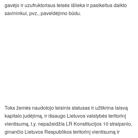
gavėjo ir uzufruktoriaus teisės išlieka ir pasikeitus daikto
savininkui, pvz., paveldėjimo būdu.
Toks žemės naudotojo teisinis statusas ir užtikrina laisvą
kapitalo judėjimą, ir išsaugo Lietuvos valstybės teritorinį
vientisumą, t.y. nepažeidžia LR Konstitucijos 10 straipsnio,
ginančio Lietuvos Respublikos teritorinį vientisumą ir