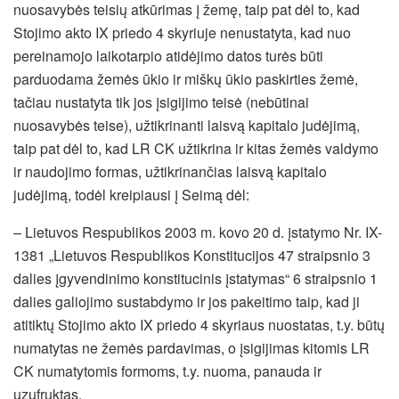
nuosavybės teisių atkūrimas į žemę, taip pat dėl to, kad
Stojimo akto IX priedo 4 skyriuje nenustatyta, kad nuo
pereinamojo laikotarpio atidėjimo datos turės būti
parduodama žemės ūkio ir miškų ūkio paskirties žemė,
tačiau nustatyta tik jos įsigijimo teisė (nebūtinai
nuosavybės teise), užtikrinanti laisvą kapitalo judėjimą,
taip pat dėl to, kad LR CK užtikrina ir kitas žemės valdymo
ir naudojimo formas, užtikrinančias laisvą kapitalo
judėjimą, todėl kreipiausi į Seimą dėl:
– Lietuvos Respublikos 2003 m. kovo 20 d. įstatymo Nr. IX-
1381 „Lietuvos Respublikos Konstitucijos 47 straipsnio 3
dalies įgyvendinimo konstitucinis įstatymas“ 6 straipsnio 1
dalies galiojimo sustabdymo ir jos pakeitimo taip, kad ji
atitiktų Stojimo akto IX priedo 4 skyriaus nuostatas, t.y. būtų
numatytas ne žemės pardavimas, o įsigijimas kitomis LR
CK numatytomis formoms, t.y. nuoma, panauda ir
uzufruktas.