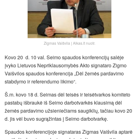
Zigmas Vaišvila | Alkas.lt nuotr.
Kovo 20 d. 10 val. Seimo spaudos konferencijų salėje
įvyko Lietuvos Nepriklausomybės Akto signataro Zigmo
Vaišvilos spaudos konferencija „Dėl žemės pardavimo
stabdymo ir referendumo likimo“.
Š.m. kovo 18 d. Seimas dėl teisės ir teisėtvarkos komiteto
pastabų išbraukė iš Seimo darbotvarkės klausimą dėl
žemės pardavimo užsieniečiams saugiklių, tačiau kovo 20
d. jis vėl buvo sugrąžintas į Seimo darbotvarkę.
Spaudos konferencijoje signataras Zigmas Vaišvila aptarė