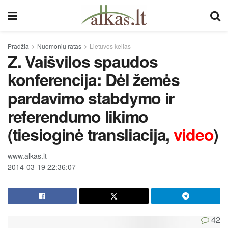
Pradžia
Nuomonių ratas
Lietuvos kelias
Z. Vaišvilos spaudos
konferencija: Dėl žemės
pardavimo stabdymo ir
referendumo likimo
(tiesioginė transliacija,
video
)
www.alkas.lt
2014-03-19 22:36:07
42