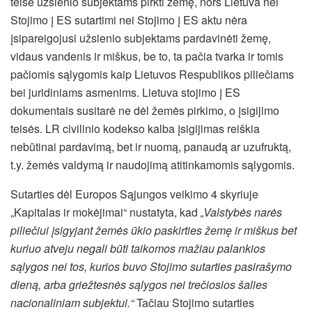
teisė užsienio subjektams pirkti žemę, nors Lietuva nei
Stojimo į ES sutartimi nei Stojimo į ES aktu nėra
įsipareigojusi užsienio subjektams pardavinėti žemę,
vidaus vandenis ir miškus, be to, ta pačia tvarka ir tomis
pačiomis sąlygomis kaip Lietuvos Respublikos piliečiams
bei juridiniams asmenims. Lietuva stojimo į ES
dokumentais susitarė ne dėl žemės pirkimo, o įsigijimo
teisės. LR civilinio kodekso kalba įsigijimas reiškia
nebūtinai pardavimą, bet ir nuomą, panaudą ar uzufruktą,
t.y. žemės valdymą ir naudojimą atitinkamomis sąlygomis.
Sutarties dėl Europos Sąjungos veikimo 4 skyriuje
„Kapitalas ir mokėjimai“ nustatyta, kad
„Valstybės narės
piliečiui įsigyjant žemės ūkio paskirties žemę ir miškus bet
kuriuo atveju negali būti taikomos mažiau palankios
sąlygos nei tos, kurios buvo Stojimo sutarties pasirašymo
dieną, arba griežtesnės sąlygos nei trečiosios šalies
nacionaliniam subjektui.“
Tačiau Stojimo sutarties