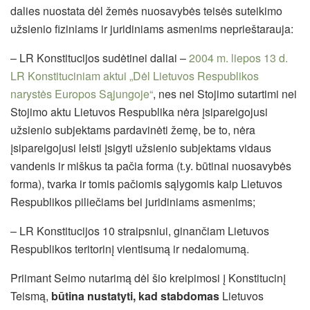
dalies nuostata dėl žemės nuosavybės teisės suteikimo
užsienio fiziniams ir juridiniams asmenims neprieštarauja:
– LR Konstitucijos sudėtinei daliai –
2004 m. liepos 13 d.
LR Konstituciniam aktui „Dėl Lietuvos Respublikos
narystės
Europos Sąjungoje“
, nes nei Stojimo sutartimi nei
Stojimo aktu Lietuvos Respublika nėra įsipareigojusi
užsienio subjektams pardavinėti žemę, be to, nėra
įsipareigojusi leisti įsigyti užsienio subjektams vidaus
vandenis ir miškus ta pačia forma (t.y. būtinai nuosavybės
forma), tvarka ir tomis pačiomis sąlygomis kaip Lietuvos
Respublikos piliečiams bei juridiniams asmenims;
– LR Konstitucijos 10 straipsniui, ginančiam Lietuvos
Respublikos teritorinį vientisumą ir nedalomumą.
Priimant Seimo nutarimą dėl šio kreipimosi į Konstitucinį
Teismą,
būtina nustatyti, kad stabdomas
Lietuvos