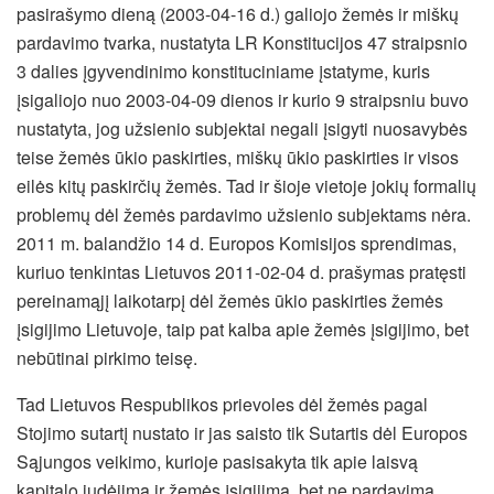
pasirašymo dieną (2003-04-16 d.) galiojo žemės ir miškų
pardavimo tvarka, nustatyta LR Konstitucijos 47 straipsnio
3 dalies įgyvendinimo konstituciniame įstatyme, kuris
įsigaliojo nuo 2003-04-09 dienos ir kurio 9 straipsniu buvo
nustatyta, jog užsienio subjektai negali įsigyti nuosavybės
teise žemės ūkio paskirties, miškų ūkio paskirties ir visos
eilės kitų paskirčių žemės. Tad ir šioje vietoje jokių formalių
problemų dėl žemės pardavimo užsienio subjektams nėra.
2011 m. balandžio 14 d. Europos Komisijos sprendimas,
kuriuo tenkintas Lietuvos 2011-02-04 d. prašymas pratęsti
pereinamąjį laikotarpį dėl žemės ūkio paskirties žemės
įsigijimo Lietuvoje, taip pat kalba apie žemės įsigijimo, bet
nebūtinai pirkimo teisę.
Tad Lietuvos Respublikos prievoles dėl žemės pagal
Stojimo sutartį nustato ir jas saisto tik Sutartis dėl Europos
Sąjungos veikimo, kurioje pasisakyta tik apie laisvą
kapitalo judėjimą ir žemės įsigijimą, bet ne pardavimą.