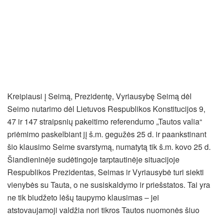
Kreipiausi į Seimą, Prezidentę, Vyriausybę Seimą dėl
Seimo nutarimo dėl Lietuvos Respublikos Konstitucijos 9,
47 ir 147 straipsnių pakeitimo referendumo „Tautos valia“
priėmimo paskelbiant jį š.m. gegužės 25 d. ir paankstinant
šio klausimo Seime svarstymą, numatytą tik š.m. kovo 25 d.
Šiandieninėje sudėtingoje tarptautinėje situacijoje
Respublikos Prezidentas, Seimas ir Vyriausybė turi siekti
vienybės su Tauta, o ne susiskaldymo ir priešstatos. Tai yra
ne tik biudžeto lėšų taupymo klausimas – jei
atstovaujamoji valdžia nori tikros Tautos nuomonės šiuo