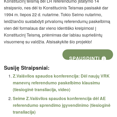
Konstitucinį teismą dėl LR referendumo įstatymo 14
straipsnio, nes dėl to Konstitucinis Teismas pasisakė dar
1994 m. liepos 22 d. nutarime. Tokio Seimo nutarimo,
leidžiančio sustabdyti privalomų referendumų paskelbimą
vien dėl formalaus dar vieno identiško kreipimosi į
Konstitucinį Teismą, priėmimas dar labiau supriešintų
visuomenę su valdžia. Atsisakykite šio projekto!
SPAUSDINTI 🖨
Susiję Straipsniai:
Z.Vaišvilos spaudos konferencija: Dėl naujų VRK
manevrų referendumo paskelbimo klausimu
(tiesioginė transliacija, video)
Seime Z.Vaišvilos spaudos konferencija dėl AE
referendumo sprendimo įgyvendinimo (tiesioginė
transliacija)