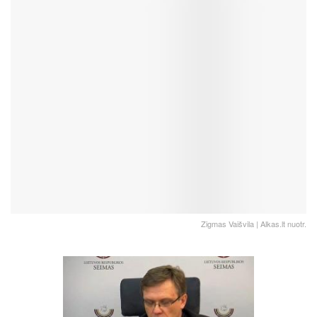
Zigmas Vaišvila | Alkas.lt nuotr.