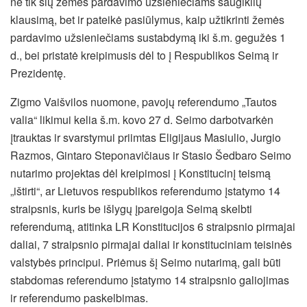
ne tik šių žemės pardavimo užsieniečiams saugiklių
klausimą, bet ir pateikė pasiūlymus, kaip užtikrinti žemės
pardavimo užsieniečiams sustabdymą iki š.m. gegužės 1
d., bei pristatė kreipimusis dėl to į Respublikos Seimą ir
Prezidentę.
Zigmo Vaišvilos nuomone, pavojų referendumo „Tautos
valia“ likimui kelia š.m. kovo 27 d. Seimo darbotvarkėn
įtrauktas ir svarstymui priimtas Eligijaus Masiulio, Jurgio
Razmos, Gintaro Steponavičiaus ir Stasio Šedbaro Seimo
nutarimo projektas dėl kreipimosi į Konstitucinį teismą
„ištirti“, ar Lietuvos respublikos referendumo įstatymo 14
straipsnis, kuris be išlygų įpareigoja Seimą skelbti
referendumą, atitinka LR Konstitucijos 6 straipsnio pirmajai
daliai, 7 straipsnio pirmajai daliai ir konstituciniam teisinės
valstybės principui. Priėmus šį Seimo nutarimą, gali būti
stabdomas referendumo įstatymo 14 straipsnio galiojimas
ir referendumo paskelbimas.