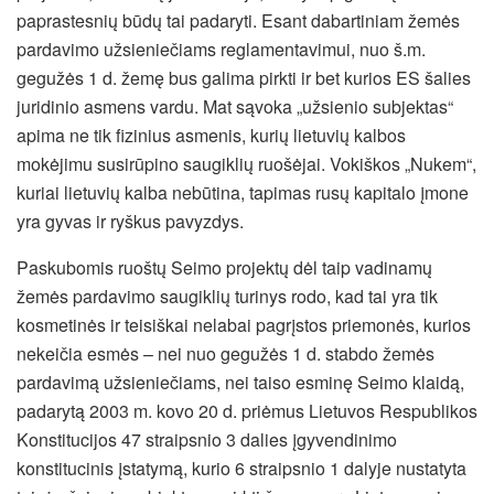
paprastesnių būdų tai padaryti. Esant dabartiniam žemės
pardavimo užsieniečiams reglamentavimui, nuo š.m.
gegužės 1 d. žemę bus galima pirkti ir bet kurios ES šalies
juridinio asmens vardu. Mat sąvoka „užsienio subjektas“
apima ne tik fizinius asmenis, kurių lietuvių kalbos
mokėjimu susirūpino saugiklių ruošėjai. Vokiškos „Nukem“,
kuriai lietuvių kalba nebūtina, tapimas rusų kapitalo įmone
yra gyvas ir ryškus pavyzdys.
Paskubomis ruoštų Seimo projektų dėl taip vadinamų
žemės pardavimo saugiklių turinys rodo, kad tai yra tik
kosmetinės ir teisiškai nelabai pagrįstos priemonės, kurios
nekeičia esmės – nei nuo gegužės 1 d. stabdo žemės
pardavimą užsieniečiams, nei taiso esminę Seimo klaidą,
padarytą 2003 m. kovo 20 d. priėmus Lietuvos Respublikos
Konstitucijos 47 straipsnio 3 dalies įgyvendinimo
konstitucinis įstatymą, kurio 6 straipsnio 1 dalyje nustatyta