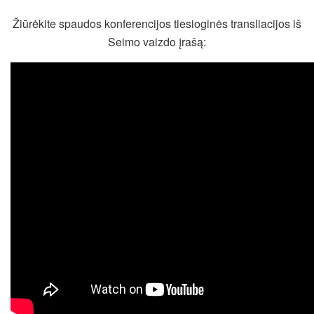
Žiūrėkite spaudos konferencijos tiesioginės transliacijos iš
Seimo vaizdo įrašą: