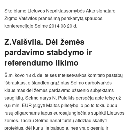
Skelbiame Lietuvos Nepriklausomybės Akto signataro
Zigmo Vaišvilos pranešimą perskaitytą spaudos
konferencijoje Seime 2014 03 20 d.
Z.Vaišvila. Dėl žemės
pardavimo stabdymo ir
referendumo likimo
Š.m. kovo 18 d. dėl teisės ir teisėtvarkos komiteto pastabų
išbrauktas, o šiandien grąžintas Seimo darbotvarkės
klausimas dėl žemės pardavimo užsienio subjektams
saugiklių. Seimo narys N. Puteikis perspėja apie teisę už
0,5 mln. EUR įsigyti Maltos pilietybę, o po to tokiu būdu
rusų oligarchams tapus eurosąjungiečiais supirkti Lietuvos
žemes. Tačiau Seimo nariai turėtų atidžiau skaityti
projektus, dėl kurių jie balsuoja, nes yra pigesnių ir