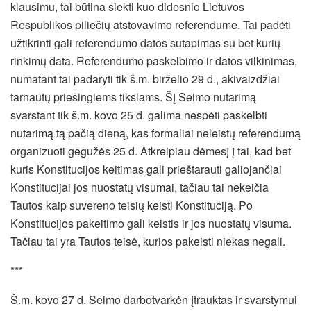
klausimu, tai būtina siekti kuo didesnio Lietuvos
Respublikos piliečių atstovavimo referendume. Tai padėti
užtikrinti gali referendumo datos sutapimas su bet kurių
rinkimų data. Referendumo paskelbimo ir datos vilkinimas,
numatant tai padaryti tik š.m. birželio 29 d., akivaizdžiai
tarnautų priešingiems tikslams. Šį Seimo nutarimą
svarstant tik š.m. kovo 25 d. galima nespėti paskelbti
nutarimą tą pačią dieną, kas formaliai neleistų referendumą
organizuoti gegužės 25 d. Atkreipiau dėmesį į tai, kad bet
kuris Konstitucijos keitimas gali prieštarauti galiojančiai
Konstitucijai jos nuostatų visumai, tačiau tai nekeičia
Tautos kaip suvereno teisių keisti Konstituciją. Po
Konstitucijos pakeitimo gali keistis ir jos nuostatų visuma.
Tačiau tai yra Tautos teisė, kurios pakeisti niekas negali.
***
Š.m. kovo 27 d. Seimo darbotvarkėn įtrauktas ir svarstymui