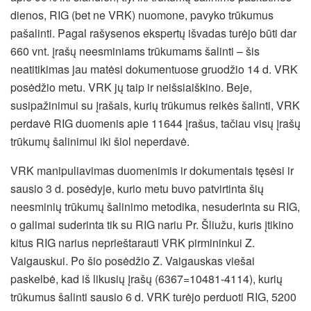
dienos, RIG (bet ne VRK) nuomone, pavyko trūkumus
pašalinti. Pagal rašysenos ekspertų išvadas turėjo būti dar
660 vnt. įrašų neesminiams trūkumams šalinti – šis
neatitikimas jau matėsi dokumentuose gruodžio 14 d. VRK
posėdžio metu. VRK jų taip ir neišsiaiškino. Beje,
susipažinimui su įrašais, kurių trūkumus reikės šalinti, VRK
perdavė RIG duomenis apie 11644 įrašus, tačiau visų įrašų
trūkumų šalinimui iki šiol neperdavė.
VRK manipuliavimas duomenimis ir dokumentais tęsėsi ir
sausio 3 d. posėdyje, kurio metu buvo patvirtinta šių
neesminių trūkumų šalinimo metodika, nesuderinta su RIG,
o galimai suderinta tik su RIG nariu Pr. Šliužu, kuris įtikino
kitus RIG narius neprieštarauti VRK pirmininkui Z.
Vaigauskui. Po šio posėdžio Z. Vaigauskas viešai
paskelbė, kad iš likusių įrašų (6367=10481-4114), kurių
trūkumus šalinti sausio 6 d. VRK turėjo perduoti RIG, 5200