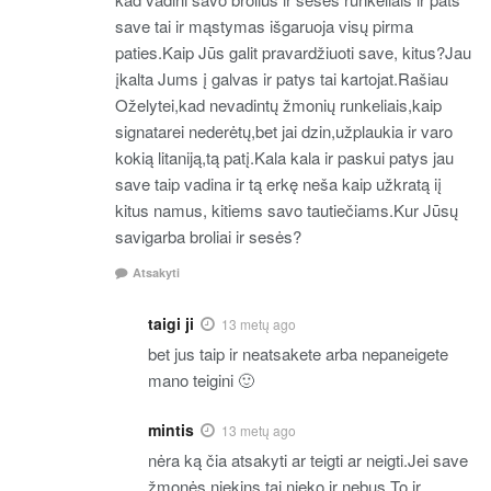
save tai ir mąstymas išgaruoja visų pirma
paties.Kaip Jūs galit pravardžiuoti save, kitus?Jau
įkalta Jums į galvas ir patys tai kartojat.Rašiau
Oželytei,kad nevadintų žmonių runkeliais,kaip
signatarei nederėtų,bet jai dzin,užplaukia ir varo
kokią litaniją,tą patį.Kala kala ir paskui patys jau
save taip vadina ir tą erkę neša kaip užkratą iį
kitus namus, kitiems savo tautiečiams.Kur Jūsų
savigarba broliai ir sesės?
Atsakyti
taigi ji
13 metų ago
bet jus taip ir neatsakete arba nepaneigete
mano teigini 🙂
mintis
13 metų ago
nėra ką čia atsakyti ar teigti ar neigti.Jei save
žmonės niekins tai nieko ir nebus.To ir