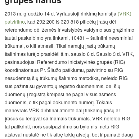
2013 m. gruodžio 14 d. Vyriausioji rinkimų komisija
(VRK)
patvirtino
, kad 292 200 iš 320 818 piliečių įrašų dėl
referendumo dėl žemės ir valstybės valdymo susigrąžinimo
tautai paskelbimo yra tinkami, 10481 – šalintini neesminiai
trūkumai, o kiti atmesti. Tikslinamųjų įrašų trūkumų
šalinimas turėjo prasidėti š.m. sausio 6 d. Sausio 3 d. VRK,
pasinaudojusi Referendumo iniciatyvinės grupės (RIG)
koordinatoriaus Pr. Šliužo patiklumu, patvirtino su RIG
nesuderintą šių trūkumų šalinimo metodiką, neleido RIG
susipažinti su gyventojų registro duomenimis, dėl šių
duomenų į registrą kreipėsi ne pagal visus asmens
duomenis, o tik pagal dokumento numerį. Tokiais
manevrais VRK dirbtinai atmetė dalį tinkamų įrašų ar
įrašus su lengvai šalinamais trūkumais. VRK neleido RIG
tai patikrinti, nors susipažinimo su bylomis metu RIG
atstovai nustatė ne tik aibę tokių atvejų, bet ir pamatė daug