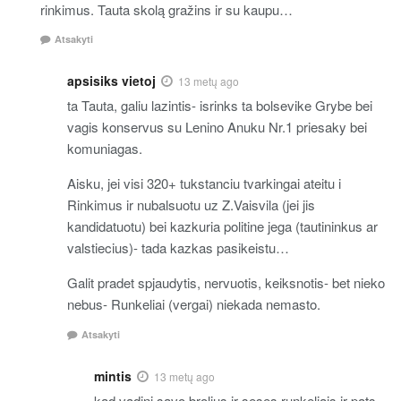
rinkimus. Tauta skolą gražins ir su kaupu…
Atsakyti
apsisiks vietoj
13 metų ago
ta Tauta, galiu lazintis- isrinks ta bolsevike Grybe bei
vagis konservus su Lenino Anuku Nr.1 priesaky bei
komuniagas.
Aisku, jei visi 320+ tukstanciu tvarkingai ateitu i
Rinkimus ir nubalsuotu uz Z.Vaisvila (jei jis
kandidatuotu) bei kazkuria politine jega (tautininkus ar
valstiecius)- tada kazkas pasikeistu…
Galit pradet spjaudytis, nervuotis, keiksnotis- bet nieko
nebus- Runkeliai (vergai) niekada nemasto.
Atsakyti
mintis
13 metų ago
kad vadini savo brolius ir seses runkeliais ir pats