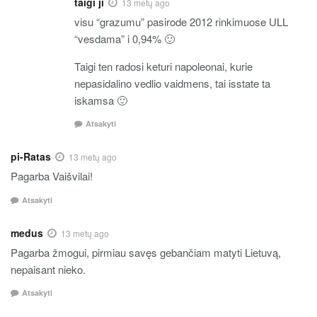
taigi ji
13 metų ago
visu “grazumu” pasirode 2012 rinkimuose ULL
“vesdama” i 0,94% 🙂
Taigi ten radosi keturi napoleonai, kurie
nepasidalino vedlio vaidmens, tai isstate ta
iskamsa 🙂
Atsakyti
pi-Ratas
13 metų ago
Pagarba Vaišvilai!
Atsakyti
medus
13 metų ago
Pagarba žmogui, pirmiau savęs gebančiam matyti Lietuvą,
nepaisant nieko.
Atsakyti