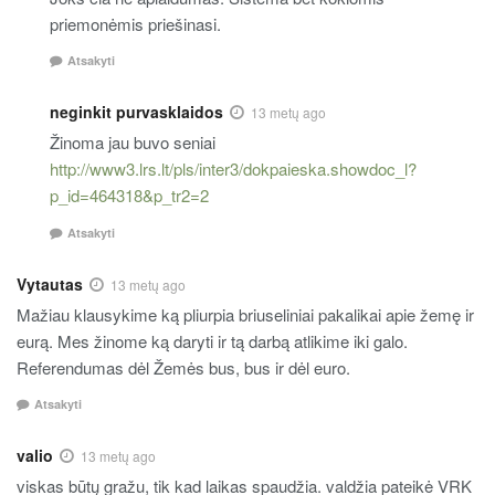
priemonėmis priešinasi.
Atsakyti
neginkit purvasklaidos
13 metų ago
Žinoma jau buvo seniai
http://www3.lrs.lt/pls/inter3/dokpaieska.showdoc_l?
p_id=464318&p_tr2=2
Atsakyti
Vytautas
13 metų ago
Mažiau klausykime ką pliurpia briuseliniai pakalikai apie žemę ir
eurą. Mes žinome ką daryti ir tą darbą atlikime iki galo.
Referendumas dėl Žemės bus, bus ir dėl euro.
Atsakyti
valio
13 metų ago
viskas būtų gražu, tik kad laikas spaudžia. valdžia pateikė VRK