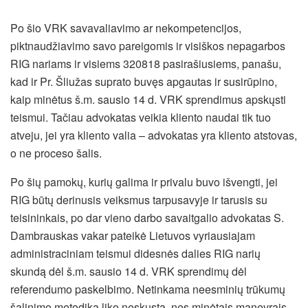
Po šio VRK savavaliavimo ar nekompetencijos,
piktnaudžiavimo savo pareigomis ir visiškos nepagarbos
RIG nariams ir visiems 320818 pasirašiusiems, panašu,
kad ir Pr. Šliužas suprato buvęs apgautas ir susirūpino,
kaip minėtus š.m. sausio 14 d. VRK sprendimus apskųsti
teismui. Tačiau advokatas veikia kliento naudai tik tuo
atveju, jei yra kliento valia – advokatas yra kliento atstovas,
o ne proceso šalis.
Po šių pamokų, kurių galima ir privalu buvo išvengti, jei
RIG būtų derinusis veiksmus tarpusavyje ir tarusis su
teisininkais, po dar vieno darbo savaitgalio advokatas S.
Dambrauskas vakar pateikė Lietuvos vyriausiajam
administraciniam teismui didesnės dalies RIG narių
skundą dėl š.m. sausio 14 d. VRK sprendimų dėl
referendumo paskelbimo. Netinkama neesminių trūkumų
šalinimo metodika liko neskųsta, nes minėtais manevrais