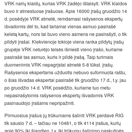
VRK narių klaidų, kurias VRK žadėjo ištaisyti. VRK klaidos
buvo ir atmestuose įrašuose. Apie 16000 įrašų gruodžio 14
d. posėdyje VRK atmetė, remdamasi rašysenos ekspertų
išvadomis dėl to, kad tariamai vienas asmuo pasirašė
keletą kartų, nors tai buvo vieno asmens ne pasirašyti, o tik
pildyti įrašai. Kiekvienoje tokioje viena ranka pildytų įrašų
grupėje VRK neturėjo teisės išmesti vieno įrašo, kuriame
pasirašė tas asmuo, kuris ir pildė įrašą. Taip turimais
duomenimis VRK nepagrįstai atmetė 5-8 tūkst. įrašų.
Rašysenos ekspertams užduotis nebuvo suformuota raštu,
o šias išvadas ekspertai pasirašė tik gruodžio 17 d., t.y. jau
po gruodžio 14 d. VRK posėdžio, kuriame tuo metu
nepasirašytomis rašysenos ekspertų išvadomis VRK
pasinaudojo įrašams nepripažinti.
Pirmuosius įrašus jų trūkumams šalinti VRK perdavė RIG
tik sausio 7 d. – tačiau ne 10481, o tik 4114 įrašus, kurių
apie 90% iki šiandien, t.y. iki trūkumų šalinimo paskutinės