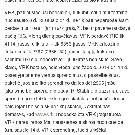
VRK, pati nustačiusi neesminių trūkumų šalinimui terminą
nuo sausio 6 d. iki sausio 21 d., ne tik pati neparuošė šiam
perdavimui 10481 (ar 11644 įrašų?), bet ir privertė tai daryti
pačią RIG. Vieną dieną pavėlavusi VRK perdavė RIG tik
4114 įrašus, o iki šiol – tik 6353 įrašus. VRK pripažino
tinkamais tik 2767 (2865+82) įrašus, kitų jų trūkumų
šalinimui iki šiol neperdavė – jų likimas neaiškus. Savo
klaidų VRK netaiso, nors viešai prisižadėjo. 2014-01-14 d.
posėdyje priėmė vienus sprendimus, o paskelbė kitus,
pakeitė juos (neliko sprendimo dalies dėl 2865 įrašų
įskaitymo bei sprendimo pagal R. Stabingio pažymą), savo
sprendimuose teikia skirtingus skaičius, net posėdžiuose
balsuojant neišsiaiškina tikrų skaičių. Atkreiptinas
dėmesys, kad
www.vrk.lt
nepaskelbta VRK įregistruota
VRK narės Irenos Malinauskienės atskiroji nuomonė dėl
š.m. sausio 14 d. VRK sprendimų, tuo šiurkščiai