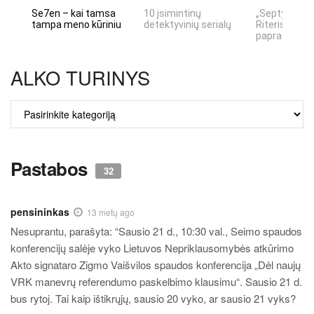
Se7en – kai tamsa
10 įsimintinų
„Septynių Ka
tampa meno kūriniu
detektyvinių serialų
Riteris" – kai
paprastumas
ALKO TURINYS
ALKO
TURINYS
Pastabos
32
pensininkas
13 metų ago
Nesuprantu, parašyta: “Sausio 21 d., 10:30 val., Seimo spaudos
konferencijų salėje vyko Lietuvos Nepriklausomybės atkūrimo
Akto signataro Zigmo Vaišvilos spaudos konferencija „Dėl naujų
VRK manevrų referendumo paskelbimo klausimu“. Sausio 21 d.
bus rytoj. Tai kaip ištikrųjų, sausio 20 vyko, ar sausio 21 vyks?