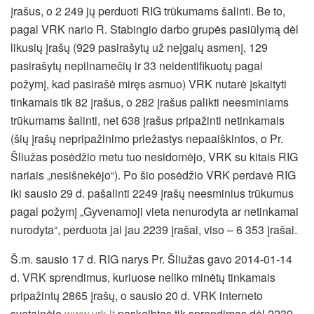
įrašus, o 2 249 jų perduoti RIG trūkumams šalinti. Be to,
pagal VRK nario R. Stabingio darbo grupės pasiūlymą dėl
likusių įrašų (929 pasirašytų už neįgalų asmenį, 129
pasirašytų nepilnamečių ir 33 neidentifikuotų pagal
požymį, kad pasirašė miręs asmuo) VRK nutarė įskaityti
tinkamais tik 82 įrašus, o 282 įrašus palikti neesminiams
trūkumams šalinti, net 638 įrašus pripažinti netinkamais
(šių įrašų nepripažinimo priežastys nepaaiškintos, o Pr.
Šliužas posėdžio metu tuo nesidomėjo, VRK su kitais RIG
nariais „nesišnekėjo“). Po šio posėdžio VRK perdavė RIG
iki sausio 29 d. pašalinti 2249 įrašų neesminius trūkumus
pagal požymį „Gyvenamoji vieta nenurodyta ar netinkamai
nurodyta“, perduota jai jau 2239 įrašai, viso – 6 353 įrašai.
Š.m. sausio 17 d. RIG narys Pr. Šliužas gavo 2014-01-14
d. VRK sprendimus, kuriuose neliko minėtų tinkamais
pripažintų 2865 įrašų, o sausio 20 d. VRK interneto
svetainėje
www.vrk.lt
paskelbtas tik sprendimas dėl 2239