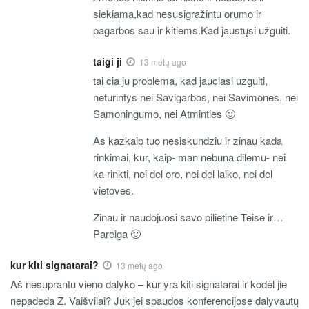
siekiama,kad nesusigražintu orumo ir
pagarbos sau ir kitiems.Kad jaustųsi užguiti.
taigi ji
13 metų ago
tai cia ju problema, kad jauciasi uzguiti,
neturintys nei Savigarbos, nei Savimones, nei
Samoningumo, nei Atminties 🙂
As kazkaip tuo nesiskundziu ir zinau kada
rinkimai, kur, kaip- man nebuna dilemu- nei
ka rinkti, nei del oro, nei del laiko, nei del
vietoves.
Zinau ir naudojuosi savo pilietine Teise ir…
Pareiga 🙂
kur kiti signatarai?
13 metų ago
Aš nesuprantu vieno dalyko – kur yra kiti signatarai ir kodėl jie
nepadeda Z. Vaišvilai? Juk jei spaudos konferencijose dalyvautų