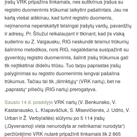
įrašų VRK pripažins tinkamais, nes sutikrinus įrašus su
registro duomenimis trūkumai laikytini pašalintais. Jau ne
kartą viešai aiškinau, kad turint registro duomenis,
neįmanoma neperskaityti teisingai įrašytų vardų, pavardžių
ir adresų. Pr. Šliužui reikalaujant ir tikinant, kad jis viską
suderino su Z. Vaigausku, RIG neskundė teismui trūkumų
šalinimo metodikos, nors RIG, negalėdama susipažinti su
gyventojų registro duomenimis, šalinti įrašų trūkumus gali
tik neįtikėtinai dideliu triūsu. Tuo tarpu paprastas įrašų
palyginimas su registro duomenimis lengvai pašalina
trūkumus. Tačiau tai tik „išrinktųjų“ (VRK narių), bet ne
„paprastų“ piliečių (RIG narių) prerogatyva.
Sausio 14 d. posėdyje
VRK narių (V. Benkunsko, V.
Kastanausko, L. Klapavščiuk, S. Misevičienės, J. Udrio, V.
Urban ir Ž. Verbylaitės) siūlymu po 5 114 įrašų
(„Gyvenamoji vieta nenurodyta ar netinkamai nurodyta“)
peržiūrėjimo VRK nutarė pripažinti tinkamais tik 2 865