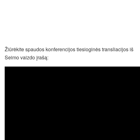
Žiūrėkite spaudos konferencijos tiesioginės transliacijos iš
Seimo vaizdo įrašą: