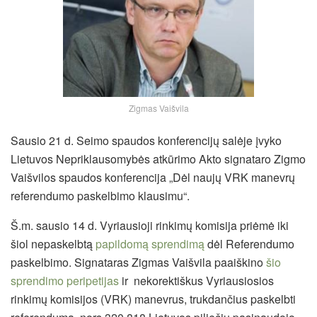
Zigmas Vaišvila
Sausio 21 d. Seimo spaudos konferencijų salėje įvyko
Lietuvos Nepriklausomybės atkūrimo Akto signataro Zigmo
Vaišvilos spaudos konferencija „Dėl naujų VRK manevrų
referendumo paskelbimo klausimu“.
Š.m. sausio 14 d. Vyriausioji rinkimų komisija priėmė iki
šiol nepaskelbtą
papildomą sprendimą
dėl Referendumo
paskelbimo. Signataras Zigmas Vaišvila paaiškino
šio
sprendimo peripetijas
ir nekorektiškus Vyriausiosios
rinkimų komisijos (VRK) manevrus, trukdančius paskelbti