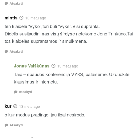
Atsakyti
mintis
13 metų ago
ten klaidelė “vyko”,turi būti “vyks”.Visi supranta.
Didelis susijaudinimas visų širdyse netekome Jono Trinkūno.Tai
tos klaidelės suprantamos ir smulkmena.
Atsakyti
Jonas Vaiškūnas
13 metų ago
Taip – spaudos konferencija VYKS, pataisėme. Užduokite
klausimus ir internetu.
Atsakyti
kur
13 metų ago
o kur medus pradingo, jau ilgai nesirodo.
Atsakyti