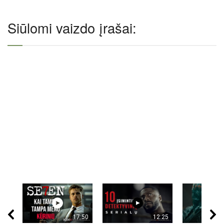
Siūlomi vaizdo įrašai:
17:50
12:25