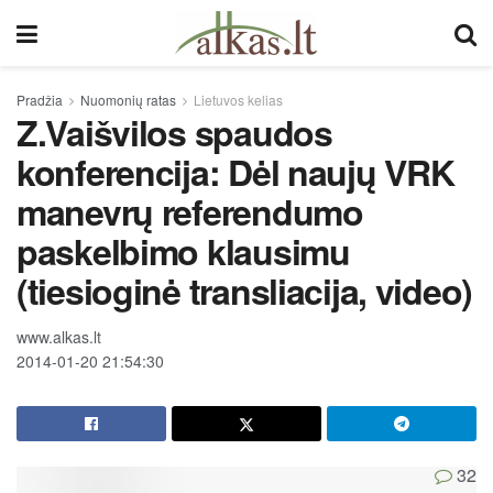
Pradžia
Nuomonių ratas
Lietuvos kelias
Z.Vaišvilos spaudos
konferencija: Dėl naujų VRK
manevrų referendumo
paskelbimo klausimu
(tiesioginė transliacija, video)
www.alkas.lt
2014-01-20 21:54:30
32