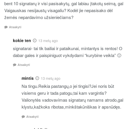
bent 10 signatarų ir visi pasisakytų, gal labiau įtakotų seimą, gal
Vaigauskas nesijaustų visagaliu? Kodėl jie nepasisako dėl
žemės nepardavimo užsieniečiams?
Atsakyti
kokie ten
13 metų ago
signatarai- tai tik bailiai ir pataikunai, mintantys is rentos! O
dabar gales ir paispiniguot vykdydami “kurybine veikla” 🙁
Atsakyti
mintis
13 metų ago
Na tingu.Reikia pastangų,o jei tingisi?Jei noris būt
visiems geru ir tada patogu,tai kam vargintis?
Valionytės vadovavimas signatarų namams atrodo,gal
klystu,kažkoks ribotas,minkštakūniškas ir apsnūdęs.
Atsakyti