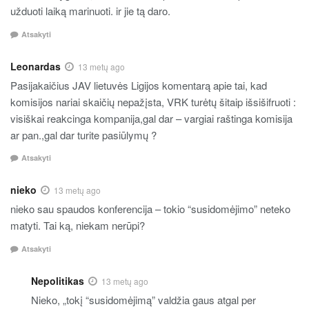
užduoti laiką marinuoti. ir jie tą daro.
Atsakyti
Leonardas
13 metų ago
Pasijakaičius JAV lietuvės Ligijos komentarą apie tai, kad
komisijos nariai skaičių nepažįsta, VRK turėtų šitaip išsišifruoti :
visiškai reakcinga kompanija,gal dar – vargiai raštinga komisija
ar pan.,gal dar turite pasiūlymų ?
Atsakyti
nieko
13 metų ago
nieko sau spaudos konferencija – tokio “susidomėjimo” neteko
matyti. Tai ką, niekam nerūpi?
Atsakyti
Nepolitikas
13 metų ago
Nieko, „tokį “susidomėjimą” valdžia gaus atgal per