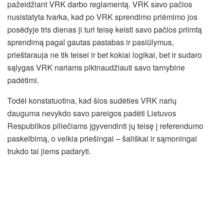
pažeidžiant VRK darbo reglamentą. VRK savo pačios
nusistatyta tvarka, kad po VRK sprendimo priėmimo jos
posėdyje tris dienas ji turi teisę keisti savo pačios priimtą
sprendimą pagal gautas pastabas ir pasiūlymus,
prieštarauja ne tik teisei ir bet kokiai logikai, bet ir sudaro
sąlygas VRK nariams piktnaudžiauti savo tarnybine
padėtimi.
Todėl konstatuotina, kad šios sudėties VRK narių
dauguma nevykdo savo pareigos padėti Lietuvos
Respublikos piliečiams įgyvendinti jų teisę į referendumo
paskelbimą, o veikia priešingai – šališkai ir sąmoningai
trukdo tai jiems padaryti.