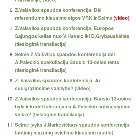
Z.Vaišvilos spaudos konferencija: Dėl
referendumo klausimo eigos VRK ir Seime
(video)
Z.Vaišvilos spaudos konferencija: Europos
Sąjungos kelias nuo V.Havelo iki D.Grybauskaitės
(tiesioginė transliacija)
Seime Z.Vaišvilos spaudos konferencija dėl
A.Paleckio spekuliacijų Sausio 13-osios tema
(tiesioginė transliacija)
Z. Vaišvilos spaudos konferencija: Ar
susigrąžinsime valstybę? (video)
Z.Vaišvilos spaudos konferencija: Sausio 13-osios
byla ir kodėl toleruojama A.Paleckio antivalstybinė
veikla? (tiesioginė transliacija)
Seime įvyks J.Narkevičiaus spaudos konferencija
tautinių mažumų švietimo klausimu (audio)