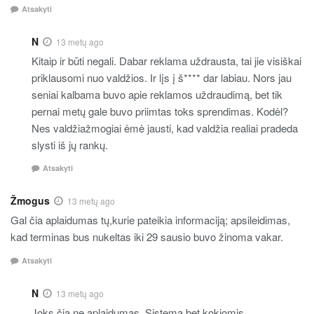
Atsakyti
N
13 metų ago
Kitaip ir būti negali. Dabar reklama uždrausta, tai jie visiškai
priklausomi nuo valdžios. Ir lįs į š**** dar labiau. Nors jau
seniai kalbama buvo apie reklamos uždraudimą, bet tik
pernai metų gale buvo priimtas toks sprendimas. Kodėl?
Nes valdžiažmogiai ėmė jausti, kad valdžia realiai pradeda
slysti iš jų rankų.
Atsakyti
Žmogus
13 metų ago
Gal čia aplaidumas tų,kurie pateikia informaciją; apsileidimas,
kad terminas bus nukeltas iki 29 sausio buvo žinoma vakar.
Atsakyti
N
13 metų ago
Joks čia ne aplaidumas. Sistema bet kokiomis