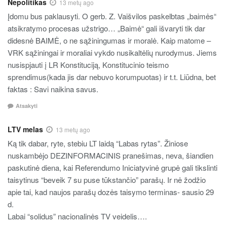
Nepolitikas
13 metų ago
Įdomu bus paklausyti. O gerb. Z. Vaišvilos paskelbtas „baimės“
atsikratymo procesas užstrigo… „Baimė“ gali išvaryti tik dar
didesnė BAIMĖ, o ne sąžiningumas ir moralė. Kaip matome –
VRK sąžiningai ir moraliai vykdo nusikaltėlių nurodymus. Jiems
nusispjauti į LR Konstituciją, Konstitucinio teismo
sprendimus(kada jis dar nebuvo korumpuotas) ir t.t. Liūdna, bet
faktas : Savi naikina savus.
Atsakyti
LTV melas
13 metų ago
Ką tik dabar, ryte, stebiu LT laidą “Labas rytas”. Žiniose
nuskambėjo DEZINFORMACINIS pranešimas, neva, šiandien
paskutinė diena, kai Referendumo Iniciatyvinė grupė gali tikslinti
taisytinus “beveik 7 su puse tūkstančio” parašų. Ir nė žodžio
apie tai, kad naujos parašų dozės taisymo terminas- sausio 29
d.
Labai “solidus” nacionalinės TV veidelis….