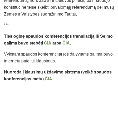
referendumą, nors 320 818 Lietuvos piliečių pasinaudojo
konstitucine teise
skelbti privalomąjį referendumą dėl mūsų
Žemės ir Valstybės sugrąžinimo Tautai.
***
Tiesioginę spaudos konferencijos transliaciją iš Seimo
galima buvo stebėti
ČIA
arba
ČIA
.
Vykstant spaudos konferencijai jos dalyviams galima buvo
internetu pateikti klausimus.
Nuoroda į klausimų uždavimo sistema (veikė spaudos
konferencijos metu)
ČIA
.