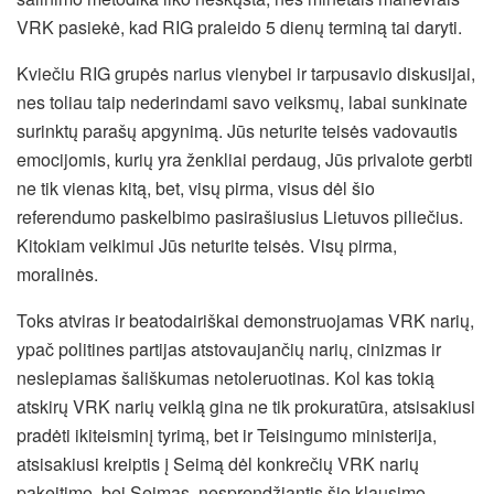
VRK pasiekė, kad RIG praleido 5 dienų terminą tai daryti.
Kviečiu RIG grupės narius vienybei ir tarpusavio diskusijai,
nes toliau taip nederindami savo veiksmų, labai sunkinate
surinktų parašų apgynimą. Jūs neturite teisės vadovautis
emocijomis, kurių yra ženkliai perdaug, Jūs privalote gerbti
ne tik vienas kitą, bet, visų pirma, visus dėl šio
referendumo paskelbimo pasirašiusius Lietuvos piliečius.
Kitokiam veikimui Jūs neturite teisės. Visų pirma,
moralinės.
Toks atviras ir beatodairiškai demonstruojamas VRK narių,
ypač politines partijas atstovaujančių narių, cinizmas ir
neslepiamas šališkumas netoleruotinas. Kol kas tokią
atskirų VRK narių veiklą gina ne tik prokuratūra, atsisakiusi
pradėti ikiteisminį tyrimą, bet ir Teisingumo ministerija,
atsisakiusi kreiptis į Seimą dėl konkrečių VRK narių
pakeitimo, bei Seimas, nesprendžiantis šio klausimo.