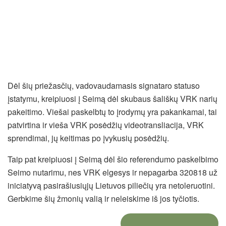
Dėl šių priežasčių, vadovaudamasis signataro statuso
įstatymu, kreipiuosi į Seimą dėl skubaus šališkų VRK narių
pakeitimo. Viešai paskelbtų to įrodymų yra pakankamai, tai
patvirtina ir vieša VRK posėdžių videotransliacija, VRK
sprendimai, jų keitimas po įvykusių posėdžių.
Taip pat kreipiuosi į Seimą dėl šio referendumo paskelbimo
Seimo nutarimu, nes VRK elgesys ir nepagarba 320818 už
iniciatyvą pasirašiusiųjų Lietuvos piliečių yra netoleruotini.
Gerbkime šių žmonių valią ir neleiskime iš jos tyčiotis.