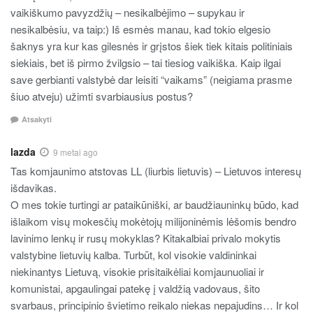
vaikiškumo pavyzdžių – nesikalbėjimo – supykau ir
nesikalbėsiu, va taip:) Iš esmės manau, kad tokio elgesio
šaknys yra kur kas gilesnės ir grįstos šiek tiek kitais politiniais
siekiais, bet iš pirmo žvilgsio – tai tiesiog vaikiška. Kaip ilgai
save gerbianti valstybė dar leisiti “vaikams” (neigiama prasme
šiuo atveju) užimti svarbiausius postus?
Atsakyti
lazda
9 metai ago
Tas komjaunimo atstovas LL (liurbis lietuvis) – Lietuvos interesų
išdavikas.
O mes tokie turtingi ar pataikūniški, ar baudžiauninkų būdo, kad
išlaikom visų mokesčių mokėtojų milijoninėmis lėšomis bendro
lavinimo lenkų ir rusų mokyklas? Kitakalbiai privalo mokytis
valstybine lietuvių kalba. Turbūt, kol visokie valdininkai
niekinantys Lietuvą, visokie prisitaikėliai komjaunuoliai ir
komunistai, apgaulingai patekę į valdžią vadovaus, šito
svarbaus, principinio švietimo reikalo niekas nepajudins… Ir kol