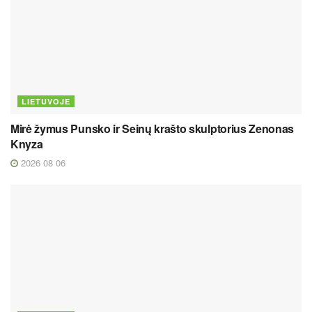
LIETUVOJE
Mirė žymus Punsko ir Seinų krašto skulptorius Zenonas
Knyza
2026 08 06