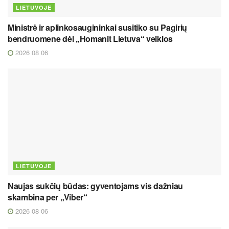
LIETUVOJE
Ministrė ir aplinkosaugininkai susitiko su Pagirių
bendruomene dėl „Homanit Lietuva“ veiklos
2026 08 06
LIETUVOJE
Naujas sukčių būdas: gyventojams vis dažniau
skambina per „Viber“
2026 08 06