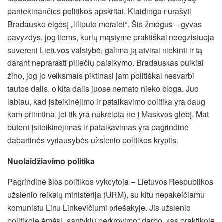
paniekinančios politikos apskritai. Klaidinga nurašyti
Bradausko elgesį „liliputo moralei“. Šis žmogus – gyvas
pavyzdys, jog tiems, kurių mąstyme praktiškai neegzistuoja
suvereni Lietuvos valstybė,
galima ją atvirai niekinti ir tą
darant neprarasti piliečių palaikymo. Bradauskas puikiai
žino, jog jo veiksmais piktinasi jam politiškai nesvarbi
tautos dalis, o kita dalis juose nemato nieko bloga. Juo
labiau, kad įsiteikinėjimo ir pataikavimo politika yra daug
kam priimtina, jei tik yra nukreipta ne į Maskvos glėbį. Mat
būtent įsiteikinėjimas ir pataikavimas yra pagrindinė
dabartinės vyriausybės užsienio politikos kryptis.
Nuolaidžiavimo politika
Pagrindinė šios politikos vykdytoja – Lietuvos Respublikos
užsienio reikalų ministerija (URM), su kitu nepakeičiamu
komunistu Linu Linkevičiumi priešakyje. Jis užsienio
politikoje ėmėsi „santykių perkrovimo“ darbo, kas praktikoje