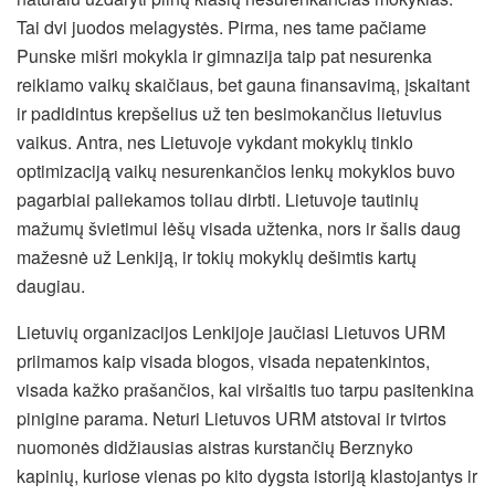
Tai dvi juodos melagystės. Pirma, nes tame pačiame
Punske mišri mokykla ir gimnazija taip pat nesurenka
reikiamo vaikų skaičiaus, bet gauna finansavimą, įskaitant
ir padidintus krepšelius už ten besimokančius lietuvius
vaikus. Antra, nes Lietuvoje vykdant mokyklų tinklo
optimizaciją vaikų nesurenkančios lenkų mokyklos buvo
pagarbiai paliekamos toliau dirbti. Lietuvoje tautinių
mažumų švietimui lėšų visada užtenka, nors ir šalis daug
mažesnė už Lenkiją, ir tokių mokyklų dešimtis kartų
daugiau.
Lietuvių organizacijos Lenkijoje jaučiasi Lietuvos URM
priimamos kaip visada blogos, visada nepatenkintos,
visada kažko prašančios, kai viršaitis tuo tarpu pasitenkina
pinigine parama. Neturi Lietuvos URM atstovai ir tvirtos
nuomonės didžiausias aistras kurstančių Berznyko
kapinių, kuriose vienas po kito dygsta istoriją klastojantys ir