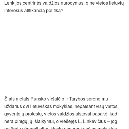
Lenkijos centrinės valdžios nurodymus, o ne vietos lietuvių
interesus atitikančią politiką?
Šiais metais Punsko viršaičio ir Tarybos sprendimu
uždarius dvi lietuviškas mokyklas, nepaisant visų vietos
gyventojų protestų, vietos valdžios atstovai pasakė, kad
nėra pinigų jų išlaikymui, o viešėjęs L. Linkevičius – jog
natūralu uždaryti pilnų klasių nesurenkančias mokyklas.