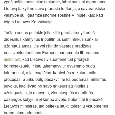
ypač politiniuose sluoksniuose, labai sunkiai atprantama
Lietuvą laikyti ne savo prarasta teritorija, o savarankiška
valstybe su ilgaamže istorine sostine Vilniuje, kaip kad
teigia Lietuvos Konstitucija.
Tačiau senas polinkis įsiteikti ir gerai atrodyti prieš
didesnius kaimynus ir politinius šeimininkus sunkiai
užgniaužiamas. Jis vėl išlindo vasaros pradžioje
besisvečiuojantiems Europos parlamento liberalams
aiškinant
, kad Lietuvos visuomenė turi pribręsti
homoseksualų ir kitų „alternatyvių“ gyvenimo būdų
tolerancijai, o tai esą lėtas, kantrybės reikalaujantis
procesas. Sunku būtų pasakyti, ar kalbėdamas ministras
suvokė, kad išvadino savo rinkėjus atsilikėliais,
užstrigusiais, jo manymu, vienakryptės moralinės
pažangos kelyje. Bet kuriuo atveju, būtent tai ir pasakė
Lietuvos ministras, tad belieka laukti tolesnių visuomenės
brandinimo priemonių.