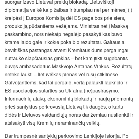
suorganizavo Lietuvai prekių blokadą. Lietuviškoji
diplomatija veikė kaip žaibas ir trumpiau nei per mėnesį (!)
kreipėsi į Europos Komisiją dėl ES pagalbos prie sienų
produkciją pūdantiems vežėjams. Ministras net į Maskvą
paskambino, nors niekaip negalėjo pasakyti kas buvo
kitame laido gale ir kokie pokalbio rezultatai. Galiausiai
beviltiškas pastangas atverti Kremliaus duris pergalingai
nutraukė slapčiausias ginklas – bet kam įtikti sugebantis
buvęs ambasadorius Maskvoje Antanas Vinkus. Rezultatų
neteko laukti – lietuviškas pienas vėl rusų stiklinėse.
Galvojantiems, kad tai pergalė, verta palaukti lapkričio ir
ES asociacijos sutarties su Ukraina (ne)pasirašymo.
Informacinių atakų, ekonominių blokadų ir naujų priemonių
prieš santykius perkrovusią Lietuvą tik daugės, o kartu
didės ir Lietuvos valdančiųjų noras dar žemiau nusilenkti ir
atsisakyti visų Kremlių neraminančių veiklų.
Dar trumpesnė santykių perkrovimo Lenkijoje istorija. Po