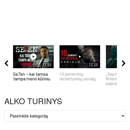
17:50
12:25
Se7en – kai tamsa
10 įsimintinų
„Septynių Ka
tampa meno kūriniu
detektyvinių serialų
Riteris" – kai
paprastumas
ALKO TURINYS
ALKO
TURINYS