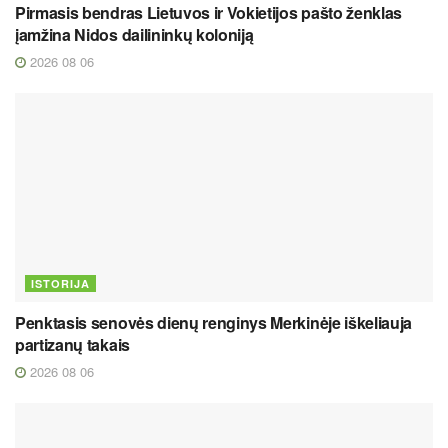
Pirmasis bendras Lietuvos ir Vokietijos pašto ženklas
įamžina Nidos dailininkų koloniją
2026 08 06
ISTORIJA
Penktasis senovės dienų renginys Merkinėje iškeliauja
partizanų takais
2026 08 06