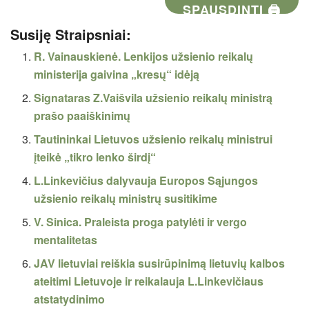
SPAUSDINTI 🖨
Susiję Straipsniai:
R. Vainauskienė. Lenkijos užsienio reikalų
ministerija gaivina „kresų“ idėją
Signataras Z.Vaišvila užsienio reikalų ministrą
prašo paaiškinimų
Tautininkai Lietuvos užsienio reikalų ministrui
įteikė „tikro lenko širdį“
L.Linkevičius dalyvauja Europos Sąjungos
užsienio reikalų ministrų susitikime
V. Sinica. Praleista proga patylėti ir vergo
mentalitetas
JAV lietuviai reiškia susirūpinimą lietuvių kalbos
ateitimi Lietuvoje ir reikalauja L.Linkevičiaus
atstatydinimo