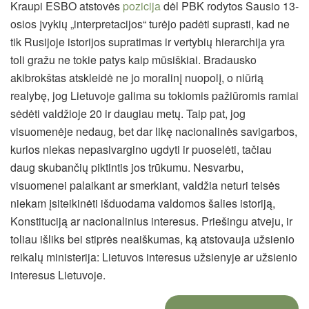
Kraupi ESBO atstovės
pozicija
dėl PBK rodytos Sausio 13-
osios įvykių „interpretacijos“ turėjo padėti suprasti, kad ne
tik Rusijoje istorijos supratimas ir vertybių hierarchija yra
toli gražu ne tokie patys kaip mūsiškiai. Bradausko
akibrokštas atskleidė ne jo moralinį nuopolį, o niūrią
realybę, jog Lietuvoje galima su tokiomis pažiūromis ramiai
sėdėti valdžioje 20 ir daugiau metų. Taip pat, jog
visuomenėje nedaug, bet dar likę nacionalinės savigarbos,
kurios niekas nepasivargino ugdyti ir puoselėti, tačiau
daug skubančių piktintis jos trūkumu. Nesvarbu,
visuomenei palaikant ar smerkiant, valdžia neturi teisės
niekam įsiteikinėti išduodama valdomos šalies istoriją,
Konstituciją ar nacionalinius interesus. Priešingu atveju, ir
toliau išliks bei stiprės neaiškumas, ką atstovauja užsienio
reikalų ministerija: Lietuvos interesus užsienyje ar užsienio
interesus Lietuvoje.