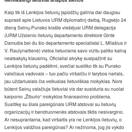
Kaip tik iš Lenkijos lietuvių įspūdžių galima dar daugiau
suprasti apie Lietuvos URM diplomatinį darbą. Rugsėjo 24
dieną Seinų-Punsko krašte viešėjusi URM delegacija
(URM Užsienio lietuvių departamento direktorė Gintė
Damušis bei du šio departamento specialistai L. Milašius ir
V. Raulynaitienė) vietos lietuviams savo vizitu paliko kalną
neatsakytų klausimų. Oficialiai atvykę susipažinti su
Lenkijos lietuvių padėtimi, svečiai susitiko tik su Punsko
valsčiaus vadovais – tuo pačiu viršaičiu ir tarybos nariais,
jau uždariusiais čia veikusias lietuviškas mokyklas. Nors
būtent Seinų valsčiuje lietuviai vis dar susiduria su nuolat
karpomo „Žiburio“ mokyklos finansavimo problema.
Susitikę su šiais pareigūnais URM atstovai su lietuvių
organizacijų ir bendruomenės atstovais tiktis nesivargino.
Ar nesuprantama, kad viršaitis yra ne Lenkijos lietuvių, o
Lenkijos valdžios pareigūnas? Ar nežinoma, jog jis vykdo