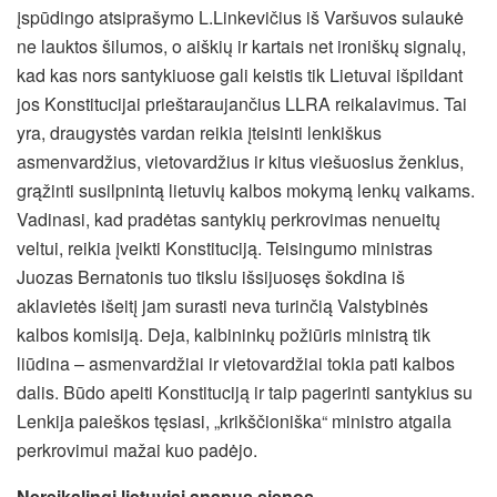
įspūdingo atsiprašymo L.Linkevičius iš Varšuvos sulaukė
ne lauktos šilumos, o aiškių ir kartais net ironiškų signalų,
kad kas nors santykiuose gali keistis tik Lietuvai išpildant
jos Konstitucijai prieštaraujančius LLRA reikalavimus. Tai
yra, draugystės vardan reikia įteisinti lenkiškus
asmenvardžius, vietovardžius ir kitus viešuosius ženklus,
grąžinti susilpnintą lietuvių kalbos mokymą lenkų vaikams.
Vadinasi, kad pradėtas santykių perkrovimas nenueitų
veltui, reikia įveikti Konstituciją. Teisingumo ministras
Juozas Bernatonis tuo tikslu išsijuosęs šokdina iš
aklavietės išeitį jam surasti neva turinčią Valstybinės
kalbos komisiją. Deja, kalbininkų požiūris ministrą tik
liūdina – asmenvardžiai ir vietovardžiai tokia pati kalbos
dalis. Būdo apeiti Konstituciją ir taip pagerinti santykius su
Lenkija paieškos tęsiasi, „krikščioniška“ ministro atgaila
perkrovimui mažai kuo padėjo.
Nereikalingi lietuviai anapus sienos