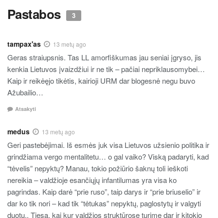
Pastabos
3
tampax'as
13 metų ago
Geras straiupsnis. Tas LL amorfiškumas jau seniai įgryso, jis
kenkia Lietuvos įvaizdžiui ir ne tik – pačiai nepriklausomybei…
Kaip ir reikėęjo tikėtis, kairioji URM dar blogesnė negu buvo
Ažubailio…
Atsakyti
medus
13 metų ago
Geri pastebėjimai. Iš esmės juk visa Lietuvos užsienio politika ir
grindžiama vergo mentalitetu… o gal vaiko? Viską padaryti, kad
“tėvelis” nepyktų? Manau, tokio požiūrio šaknų toli ieškoti
nereikia – valdžioje esančiųjų infantilumas yra visa ko
pagrindas. Kaip darė “prie ruso”, taip darys ir “prie briuselio” ir
dar ko tik nori – kad tik “tėtukas” nepyktų, paglostytų ir valgyti
duotų.. Tiesa, kai kur valdžios struktūrose turime dar ir kitokio