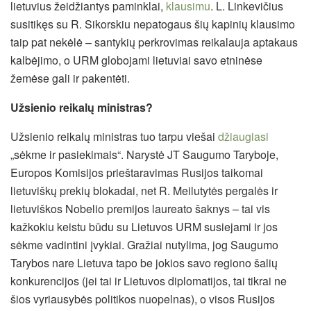
lietuvius žeidžiantys paminklai,
klausimu
. L. Linkevičius
susitikęs su R. Sikorskiu nepatogaus šių kapinių klausimo
taip pat nekėlė – santykių perkrovimas reikalauja aptakaus
kalbėjimo, o URM globojami lietuviai savo etninėse
žemėse gali ir pakentėti.
Užsienio reikalų ministras?
Užsienio reikalų ministras tuo tarpu viešai
džiaugiasi
„sėkme ir pasiekimais“. Narystė JT Saugumo Taryboje,
Europos Komisijos prieštaravimas Rusijos taikomai
lietuviškų prekių blokadai, net R. Meilutytės pergalės ir
lietuviškos Nobelio premijos laureato šaknys – tai vis
kažkokiu keistu būdu su Lietuvos URM susiejami ir jos
sėkme vadintini įvykiai. Gražiai nutylima, jog Saugumo
Tarybos nare Lietuva tapo be jokios savo regiono šalių
konkurencijos (jei tai ir Lietuvos diplomatijos, tai tikrai ne
šios vyriausybės politikos nuopelnas), o visos Rusijos