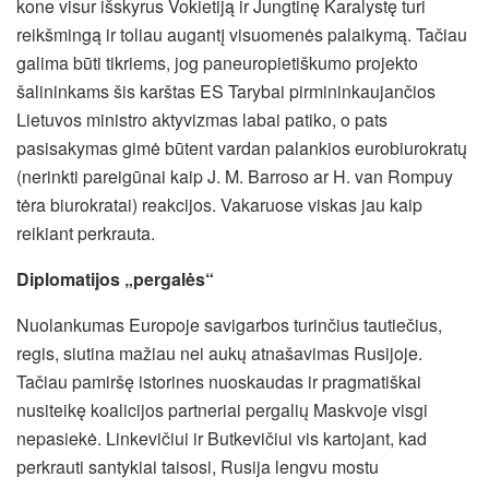
kone visur išskyrus Vokietiją ir Jungtinę Karalystę turi
reikšmingą ir toliau augantį visuomenės palaikymą. Tačiau
galima būti tikriems, jog paneuropietiškumo projekto
šalininkams šis karštas ES Tarybai pirmininkaujančios
Lietuvos ministro aktyvizmas labai patiko, o pats
pasisakymas gimė būtent vardan palankios eurobiurokratų
(nerinkti pareigūnai kaip J. M. Barroso ar H. van Rompuy
tėra biurokratai) reakcijos. Vakaruose viskas jau kaip
reikiant perkrauta.
Diplomatijos „pergalės“
Nuolankumas Europoje savigarbos turinčius tautiečius,
regis, siutina mažiau nei aukų atnašavimas Rusijoje.
Tačiau pamiršę istorines nuoskaudas ir pragmatiškai
nusiteikę koalicijos partneriai pergalių Maskvoje visgi
nepasiekė. Linkevičiui ir Butkevičiui vis kartojant, kad
perkrauti santykiai taisosi, Rusija lengvu mostu