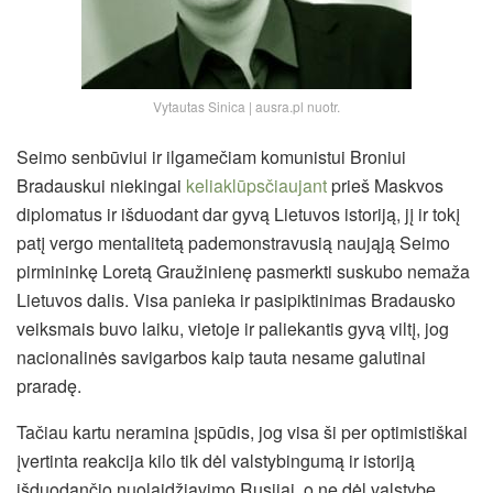
Vytautas Sinica | ausra.pl nuotr.
Seimo senbūviui ir ilgamečiam komunistui Broniui
Bradauskui niekingai
keliaklūpsčiaujant
prieš Maskvos
diplomatus ir išduodant dar gyvą Lietuvos istoriją, jį ir tokį
patį vergo mentalitetą pademonstravusią naująją Seimo
pirmininkę Loretą Graužinienę pasmerkti suskubo nemaža
Lietuvos dalis. Visa panieka ir pasipiktinimas Bradausko
veiksmais buvo laiku, vietoje ir paliekantis gyvą viltį, jog
nacionalinės savigarbos kaip tauta nesame galutinai
praradę.
Tačiau kartu neramina įspūdis, jog visa ši per optimistiškai
įvertinta reakcija kilo tik dėl valstybingumą ir istoriją
išduodančio nuolaidžiavimo Rusijai, o ne dėl valstybę