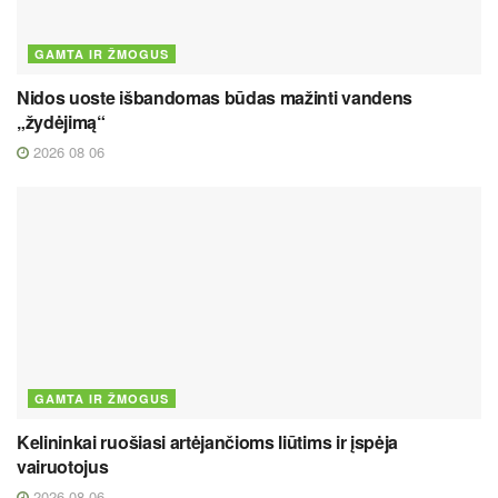
GAMTA IR ŽMOGUS
Nidos uoste išbandomas būdas mažinti vandens
„žydėjimą“
2026 08 06
GAMTA IR ŽMOGUS
Kelininkai ruošiasi artėjančioms liūtims ir įspėja
vairuotojus
2026 08 06