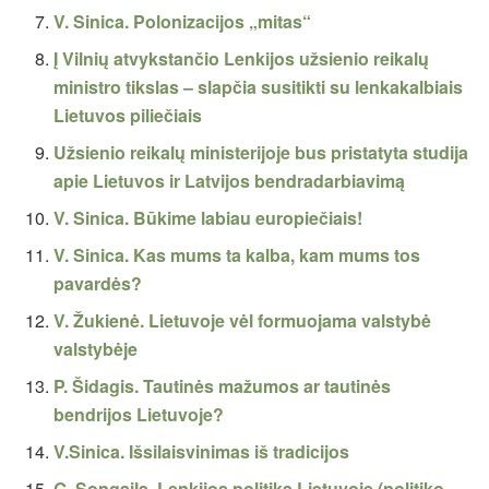
V. Sinica. Polonizacijos „mitas“
Į Vilnių atvykstančio Lenkijos užsienio reikalų
ministro tikslas – slapčia susitikti su lenkakalbiais
Lietuvos piliečiais
Užsienio reikalų ministerijoje bus pristatyta studija
apie Lietuvos ir Latvijos bendradarbiavimą
V. Sinica. Būkime labiau europiečiais!
V. Sinica. Kas mums ta kalba, kam mums tos
pavardės?
V. Žukienė. Lietuvoje vėl formuojama valstybė
valstybėje
P. Šidagis. Tautinės mažumos ar tautinės
bendrijos Lietuvoje?
V.Sinica. Išsilaisvinimas iš tradicijos
G. Songaila. Lenkijos politika Lietuvoje (politiko