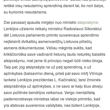
reiškė visų nesutarimų sprendimą darant tai, ko nori šalys,
su kuriomis nesutariama.
Dar pavasarį spauda mirgėjo nuo ministro
atsiprašymo
Lenkijos užsienio reikalų ministrui Radoslavui Sikorskiui
dėl Lietuvos parlamento priimto suverenaus sprendimo
neįteisinti dvikalbių asmenvardžių Lietuvos piliečių
asmens dokumentuose. Vėliau mėginta suktis, kad
krikščioniška save vadinanti lietuvių tauta neturėtų baisėtis
atsiprašymu, mat jame iš principo negali būti nieko bloga.
Taip pat, jog atsiprašyta ne už patį sprendimą, o už
aplinkybes (balsavimo dieną, prieš pat savo mirtį Vilniuje
lankėsi Lenkijos prezidentas L. Kačinskis), tarsi žmonės
atsiprašinėja už aplinkybes, o ne savo ar kaip šiuo atveju
savo politinės bendrijos veiksmus. Vergo mentalitetą
pademonstravęs ministras labai ne vietoje primiršo, kad
yra atstovas suverenios valstybės, nes būtent Lenkijoje,