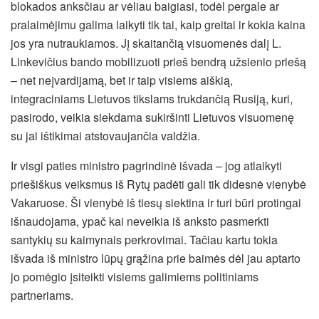
blokados anksčiau ar vėliau baigiasi, todėl pergale ar
pralaimėjimu galima laikyti tik tai, kaip greitai ir kokia kaina
jos yra nutraukiamos. Jį skaitančią visuomenės dalį L.
Linkevičius bando mobilizuoti prieš bendrą užsienio priešą
– net neįvardijamą, bet ir taip visiems aiškią,
integraciniams Lietuvos tikslams trukdančią Rusiją, kuri,
pasirodo, veikia siekdama sukiršinti Lietuvos visuomenę
su jai ištikimai atstovaujančia valdžia.
Ir visgi paties ministro pagrindinė išvada – jog atlaikyti
priešiškus veiksmus iš Rytų padėti gali tik didesnė vienybė
Vakaruose. Ši vienybė iš tiesų siektina ir turi būri protingai
išnaudojama, ypač kai neveikia iš anksto pasmerkti
santykių su kaimynais perkrovimai. Tačiau kartu tokia
išvada iš ministro lūpų grąžina prie baimės dėl jau aptarto
jo pomėgio įsiteikti visiems galimiems politiniams
partneriams.