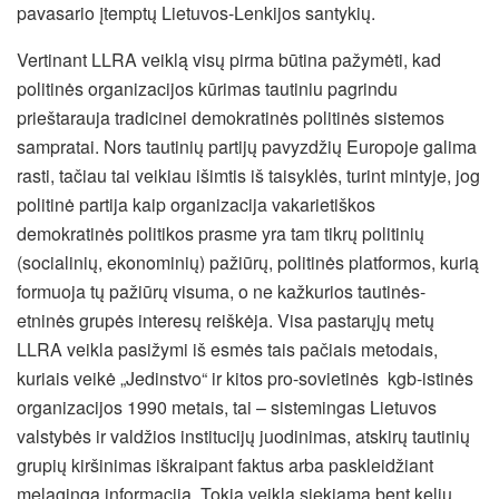
pavasario įtemptų Lietuvos-Lenkijos santykių.
Vertinant LLRA veiklą visų pirma būtina pažymėti, kad
politinės organizacijos kūrimas tautiniu pagrindu
prieštarauja tradicinei demokratinės politinės sistemos
sampratai. Nors tautinių partijų pavyzdžių Europoje galima
rasti, tačiau tai veikiau išimtis iš taisyklės, turint mintyje, jog
politinė partija kaip organizacija vakarietiškos
demokratinės politikos prasme yra tam tikrų politinių
(socialinių, ekonominių) pažiūrų, politinės platformos, kurią
formuoja tų pažiūrų visuma, o ne kažkurios tautinės-
etninės grupės interesų reiškėja. Visa pastarųjų metų
LLRA veikla pasižymi iš esmės tais pačiais metodais,
kuriais veikė „Jedinstvo“ ir kitos pro-sovietinės kgb-istinės
organizacijos 1990 metais, tai – sistemingas Lietuvos
valstybės ir valdžios institucijų juodinimas, atskirų tautinių
grupių kiršinimas iškraipant faktus arba paskleidžiant
melagingą informaciją. Tokia veikla siekiama bent kelių