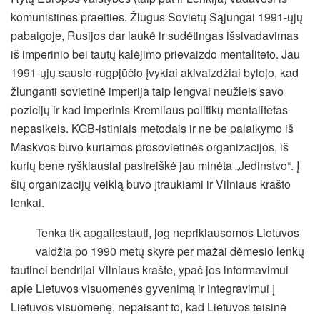
komunistinės praeities. Žlugus Sovietų Sąjungai 1991-ųjų
pabaigoje, Rusijos dar laukė ir sudėtingas išsivadavimas
iš imperinio bei tautų kalėjimo prievaizdo mentaliteto. Jau
1991-ųjų sausio-rugpjūčio įvykiai akivaizdžiai bylojo, kad
žlunganti sovietinė imperija taip lengvai neužleis savo
pozicijų ir kad imperinis Kremliaus politikų mentalitetas
nepasikeis. KGB-istiniais metodais ir ne be palaikymo iš
Maskvos buvo kuriamos prosovietinės organizacijos, iš
kurių bene ryškiausiai pasireiškė jau minėta „Jedinstvo“. Į
šių organizacijų veiklą buvo įtraukiami ir Vilniaus krašto
lenkai.
Tenka tik apgailestauti, jog nepriklausomos Lietuvos
valdžia po 1990 metų skyrė per mažai dėmesio lenkų
tautinei bendrijai Vilniaus krašte, ypač jos informavimui
apie Lietuvos visuomenės gyvenimą ir integravimui į
Lietuvos visuomenę, nepaisant to, kad Lietuvos teisinė