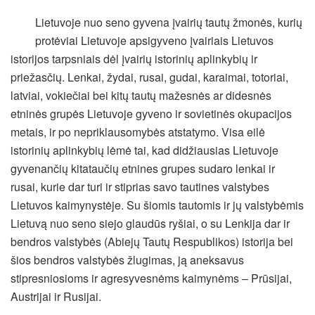
Lietuvoje nuo seno gyvena įvairių tautų žmonės, kurių
protėviai Lietuvoje apsigyveno įvairiais Lietuvos
istorijos tarpsniais dėl įvairių istorinių aplinkybių ir
priežasčių. Lenkai, žydai, rusai, gudai, karaimai, totoriai,
latviai, vokiečiai bei kitų tautų mažesnės ar didesnės
etninės grupės Lietuvoje gyveno ir sovietinės okupacijos
metais, ir po nepriklausomybės atstatymo. Visa eilė
istorinių aplinkybių lėmė tai, kad didžiausias Lietuvoje
gyvenančių kitataučių etnines grupes sudaro lenkai ir
rusai,
kurie dar turi ir stiprias savo tautines valstybes
Lietuvos kaimynystėje. Su šiomis tautomis ir jų valstybėmis
Lietuvą nuo seno siejo glaudūs ryšiai, o su Lenkija dar ir
bendros valstybės (Abiejų Tautų Respublikos) istorija bei
šios bendros valstybės žlugimas, ją aneksavus
stipresniosioms ir agresyvesnėms kaimynėms – Prūsijai,
Austrijai ir Rusijai.