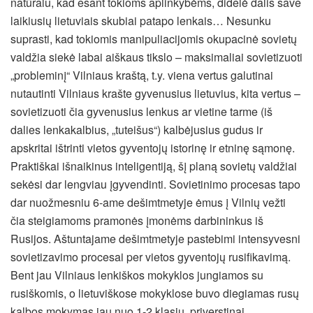
natūralu, kad esant tokioms aplinkybėms, didelė dalis save
laikiusių lietuviais skubiai patapo lenkais… Nesunku
suprasti, kad tokiomis manipuliacijomis okupacinė sovietų
valdžia siekė labai aiškaus tikslo – maksimaliai sovietizuoti
„probleminį“ Vilniaus kraštą, t.y. viena vertus galutinai
nutautinti Vilniaus krašte gyvenusius lietuvius, kita vertus –
sovietizuoti čia gyvenusius lenkus ar vietine tarme (iš
dalies lenkakalbius, „tuteišus“) kalbėjusius gudus ir
apskritai ištrinti vietos gyventojų istorinę ir etninę sąmonę.
Praktiškai išnaikinus inteligentiją, šį planą sovietų valdžiai
sekėsi dar lengviau įgyvendinti. Sovietinimo procesas tapo
dar nuožmesniu 6-ame dešimtmetyje ėmus į Vilnių vežti
čia steigiamoms pramonės įmonėms darbininkus iš
Rusijos. Aštuntajame dešimtmetyje pastebimi intensyvesni
sovietizavimo procesai per vietos gyventojų rusifikavimą.
Bent jau Vilniaus lenkiškos mokyklos jungiamos su
rusiškomis, o lietuviškose mokyklose buvo diegiamas rusų
kalbos mokymas jau nuo 1-2 klasių, priverstinai