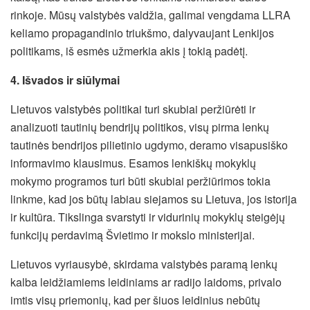
rinkoje. Mūsų valstybės valdžia, galimai vengdama LLRA
keliamo propagandinio triukšmo, dalyvaujant Lenkijos
politikams, iš esmės užmerkia akis į tokią padėtį.
4. Išvados ir siūlymai
Lietuvos valstybės politikai turi skubiai peržiūrėti ir
analizuoti tautinių bendrijų politikos, visų pirma lenkų
tautinės bendrijos pilietinio ugdymo, deramo visapusiško
informavimo klausimus. Esamos lenkiškų mokyklų
mokymo programos turi būti skubiai peržiūrimos tokia
linkme, kad jos būtų labiau siejamos su Lietuva, jos istorija
ir kultūra. Tikslinga svarstyti ir vidurinių mokyklų steigėjų
funkcijų perdavimą Švietimo ir mokslo ministerijai.
Lietuvos vyriausybė, skirdama valstybės paramą lenkų
kalba leidžiamiems leidiniams ar radijo laidoms, privalo
imtis visų priemonių, kad per šiuos leidinius nebūtų