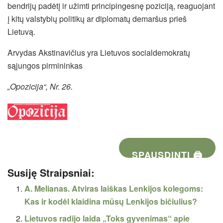
bendrijų padėtį ir užimti principingesnę poziciją, reaguojant
į kitų valstybių politikų ar diplomatų demaršus prieš
Lietuvą.
Arvydas Akstinavičius yra Lietuvos socialdemokratų
sąjungos pirmininkas
„Opozicija“, Nr. 26.
SPAUSDINTI 🖨
Susiję Straipsniai:
A. Melianas. Atviras laiškas Lenkijos kolegoms:
Kas ir kodėl klaidina mūsų Lenkijos bičiulius?
Lietuvos radijo laida „Toks gyvenimas“ apie