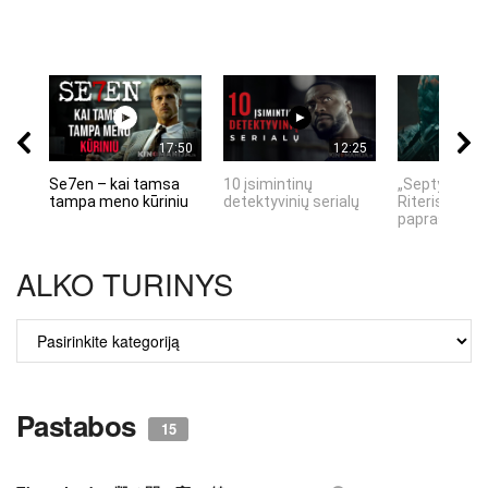
17:50
12:25
Se7en – kai tamsa
10 įsimintinų
„Septynių Ka
tampa meno kūriniu
detektyvinių serialų
Riteris" – kai
paprastumas
ALKO TURINYS
ALKO
TURINYS
Pastabos
15