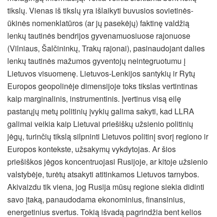
tikslų. Vienas iš tikslų yra išlaikyti buvusios sovietinės-
ūkinės nomenklatūros (ar jų pasekėjų) faktinę valdžią
lenkų tautinės bendrijos gyvenamuosiuose rajonuose
(Vilniaus, Šalčininkų, Trakų rajonai), pasinaudojant dalies
lenkų tautinės mažumos gyventojų neintegruotumu į
Lietuvos visuomenę. Lietuvos-Lenkijos santykių ir Rytų
Europos geopolinėje dimensijoje toks tikslas vertintinas
kaip marginalinis, instrumentinis. Įvertinus visą eilę
pastarųjų metų politinių įvykių galima sakyti, kad LLRA
galimai veikia kaip Lietuvai priešiškų užsienio politinių
jėgų, turinčių tikslą silpninti Lietuvos politinį svorį regiono ir
Europos kontekste, užsakymų vykdytojas. Ar šios
priešiškos jėgos koncentruojasi Rusijoje, ar kitoje užsienio
valstybėje, turėtų atsakyti atitinkamos Lietuvos tarnybos.
Akivaizdu tik viena, jog Rusija mūsų regione siekia didinti
savo įtaką, panaudodama ekonominius, finansinius,
energetinius svertus. Tokią išvadą pagrindžia bent kelios