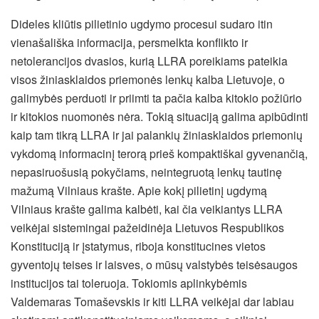
Dideles kliūtis pilietinio ugdymo procesui sudaro itin
vienašališka informacija, persmelkta konflikto ir
netolerancijos dvasios, kurią LLRA poreikiams pateikia
visos žiniasklaidos priemonės lenkų kalba Lietuvoje, o
galimybės perduoti ir priimti ta pačia kalba kitokio požiūrio
ir kitokios nuomonės nėra. Tokią situaciją galima apibūdinti
kaip tam tikrą LLRA ir jai palankių žiniasklaidos priemonių
vykdomą informacinį terorą prieš kompaktiškai gyvenančią,
nepasiruošusią pokyčiams, neintegruotą lenkų tautinę
mažumą Vilniaus krašte. Apie kokį pilietinį ugdymą
Vilniaus krašte galima kalbėti, kai čia veikiantys LLRA
veikėjai sistemingai pažeidinėja Lietuvos Respublikos
Konstituciją ir įstatymus, riboja konstitucines vietos
gyventojų teises ir laisves, o mūsų valstybės teisėsaugos
institucijos tai toleruoja. Tokiomis aplinkybėmis
Valdemaras Tomaševskis ir kiti LLRA veikėjai dar labiau