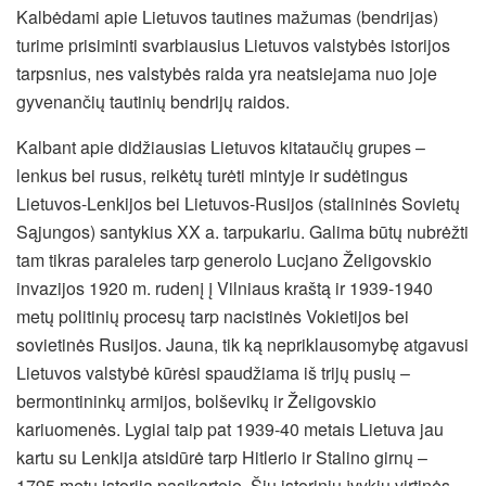
Kalbėdami apie Lietuvos tautines mažumas (bendrijas)
turime prisiminti svarbiausius Lietuvos valstybės istorijos
tarpsnius, nes valstybės raida yra neatsiejama nuo joje
gyvenančių tautinių bendrijų raidos.
Kalbant apie didžiausias Lietuvos kitataučių grupes –
lenkus bei rusus, reikėtų turėti mintyje ir sudėtingus
Lietuvos-Lenkijos bei Lietuvos-Rusijos (stalininės Sovietų
Sąjungos) santykius XX a. tarpukariu. Galima būtų nubrėžti
tam tikras paraleles tarp generolo Lucjano Želigovskio
invazijos 1920 m. rudenį į Vilniaus kraštą ir 1939-1940
metų politinių procesų tarp nacistinės Vokietijos bei
sovietinės Rusijos. Jauna, tik ką nepriklausomybę atgavusi
Lietuvos valstybė kūrėsi spaudžiama iš trijų pusių –
bermontininkų armijos, bolševikų ir Želigovskio
kariuomenės. Lygiai taip pat 1939-40 metais Lietuva jau
kartu su Lenkija atsidūrė tarp Hitlerio ir Stalino girnų –
1795 metų istorija pasikartojo. Šių istorinių įvykių virtinės