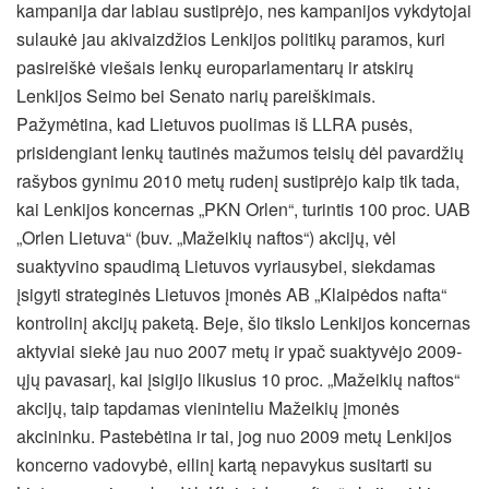
kampanija dar labiau sustiprėjo, nes kampanijos vykdytojai
sulaukė jau akivaizdžios Lenkijos politikų paramos, kuri
pasireiškė viešais lenkų europarlamentarų ir atskirų
Lenkijos Seimo bei Senato narių pareiškimais.
Pažymėtina, kad Lietuvos puolimas iš LLRA pusės,
prisidengiant lenkų tautinės mažumos teisių dėl pavardžių
rašybos gynimu 2010 metų rudenį sustiprėjo kaip tik tada,
kai Lenkijos koncernas „PKN Orlen“, turintis 100 proc. UAB
„Orlen Lietuva“ (buv. „Mažeikių naftos“) akcijų, vėl
suaktyvino spaudimą Lietuvos vyriausybei, siekdamas
įsigyti strateginės Lietuvos įmonės AB „Klaipėdos nafta“
kontrolinį akcijų paketą. Beje, šio tikslo Lenkijos koncernas
aktyviai siekė jau nuo 2007 metų ir ypač suaktyvėjo 2009-
ųjų pavasarį, kai įsigijo likusius 10 proc. „Mažeikių naftos“
akcijų, taip tapdamas vieninteliu Mažeikių įmonės
akcininku. Pastebėtina ir tai, jog nuo 2009 metų Lenkijos
koncerno vadovybė, eilinį kartą nepavykus susitarti su