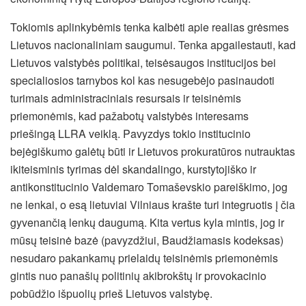
Tokiomis aplinkybėmis tenka kalbėti apie realias grėsmes
Lietuvos nacionaliniam saugumui. Tenka apgailestauti, kad
Lietuvos valstybės politikai, teisėsaugos institucijos bei
specialiosios tarnybos kol kas nesugebėjo pasinaudoti
turimais administraciniais resursais ir teisinėmis
priemonėmis, kad pažabotų valstybės interesams
priešingą LLRA veiklą. Pavyzdys tokio institucinio
bejėgiškumo galėtų būti ir Lietuvos prokuratūros nutrauktas
ikiteisminis tyrimas dėl skandalingo, kurstytojiško ir
antikonstitucinio Valdemaro Tomaševskio pareiškimo, jog
ne lenkai, o esą lietuviai Vilniaus krašte turi integruotis į čia
gyvenančią lenkų daugumą. Kita vertus kyla mintis, jog ir
mūsų teisinė bazė (pavyzdžiui, Baudžiamasis kodeksas)
nesudaro pakankamų prielaidų teisinėmis priemonėmis
gintis nuo panašių politinių akibrokštų ir provokacinio
pobūdžio išpuolių prieš Lietuvos valstybę.