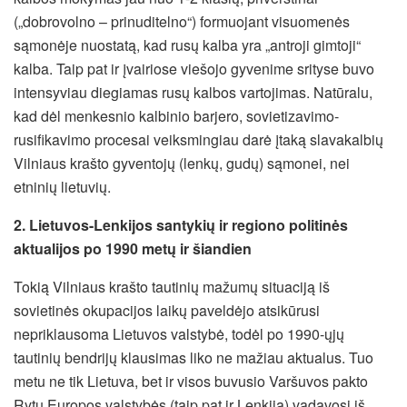
(„dobrovolno – prinuditelno“) formuojant visuomenės
sąmonėje nuostatą, kad rusų kalba yra „antroji gimtoji“
kalba. Taip pat ir įvairiose viešojo gyvenime srityse buvo
intensyviau diegiamas rusų kalbos vartojimas. Natūralu,
kad dėl menkesnio kalbinio barjero, sovietizavimo-
rusifikavimo procesai veiksmingiau darė įtaką slavakalbių
Vilniaus krašto gyventojų (lenkų, gudų) sąmonei, nei
etninių lietuvių.
2. Lietuvos-Lenkijos santykių ir regiono politinės
aktualijos po 1990 metų ir šiandien
Tokią Vilniaus krašto tautinių mažumų situaciją iš
sovietinės okupacijos laikų paveldėjo atsikūrusi
nepriklausoma Lietuvos valstybė, todėl po 1990-ųjų
tautinių bendrijų klausimas liko ne mažiau aktualus. Tuo
metu ne tik Lietuva, bet ir visos buvusio Varšuvos pakto
Rytų Europos valstybės (taip pat ir Lenkija) vadavosi iš