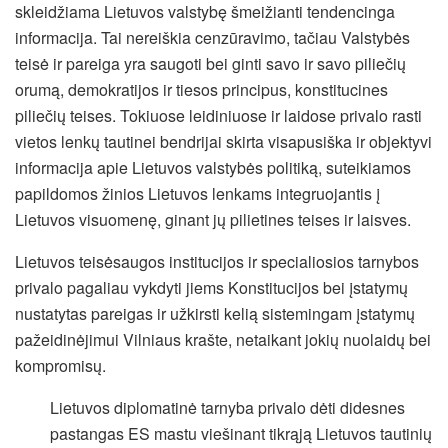
skleidžiama Lietuvos valstybę šmeižianti tendencinga
informacija. Tai nereiškia cenzūravimo, tačiau Valstybės
teisė ir pareiga yra saugoti bei ginti savo ir savo piliečių
orumą, demokratijos ir tiesos principus, konstitucines
piliečių teises. Tokiuose leidiniuose ir laidose privalo rasti
vietos lenkų tautinei bendrijai skirta visapusiška ir objektyvi
informacija apie Lietuvos valstybės politiką, suteikiamos
papildomos žinios Lietuvos lenkams integruojantis į
Lietuvos visuomenę, ginant jų pilietines teises ir laisves.
Lietuvos teisėsaugos institucijos ir specialiosios tarnybos
privalo pagaliau vykdyti jiems Konstitucijos bei įstatymų
nustatytas pareigas ir užkirsti kelią sistemingam įstatymų
pažeidinėjimui Vilniaus krašte, netaikant jokių nuolaidų bei
kompromisų.
Lietuvos diplomatinė tarnyba privalo dėti didesnes
pastangas ES mastu viešinant tikrąją Lietuvos tautinių