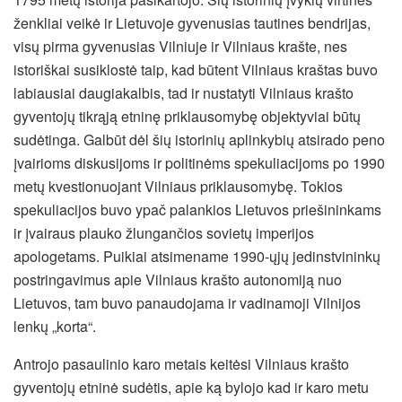
ženkliai veikė ir Lietuvoje gyvenusias tautines bendrijas,
visų pirma gyvenusias Vilniuje ir Vilniaus krašte, nes
istoriškai susiklostė taip, kad būtent Vilniaus kraštas buvo
labiausiai daugiakalbis, tad ir nustatyti Vilniaus krašto
gyventojų tikrąją etninę priklausomybę objektyviai būtų
sudėtinga. Galbūt dėl šių istorinių aplinkybių atsirado peno
įvairioms diskusijoms ir politinėms spekuliacijoms po 1990
metų kvestionuojant Vilniaus priklausomybę. Tokios
spekuliacijos buvo ypač palankios Lietuvos priešininkams
ir įvairaus plauko žlungančios sovietų imperijos
apologetams. Puikiai atsimename 1990-ųjų jedinstvininkų
postringavimus apie Vilniaus krašto autonomiją nuo
Lietuvos, tam buvo panaudojama ir vadinamoji Vilnijos
lenkų „korta“.
Antrojo pasaulinio karo metais keitėsi Vilniaus krašto
gyventojų etninė sudėtis, apie ką bylojo kad ir karo metu