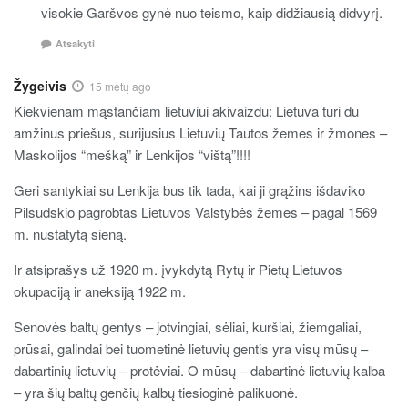
visokie Garšvos gynė nuo teismo, kaip didžiausią didvyrį.
Atsakyti
Žygeivis
15 metų ago
Kiekvienam mąstančiam lietuviui akivaizdu: Lietuva turi du
amžinus priešus, surijusius Lietuvių Tautos žemes ir žmones –
Maskolijos “mešką” ir Lenkijos “vištą”!!!!
Geri santykiai su Lenkija bus tik tada, kai ji grąžins išdaviko
Pilsudskio pagrobtas Lietuvos Valstybės žemes – pagal 1569
m. nustatytą sieną.
Ir atsiprašys už 1920 m. įvykdytą Rytų ir Pietų Lietuvos
okupaciją ir aneksiją 1922 m.
Senovės baltų gentys – jotvingiai, sėliai, kuršiai, žiemgaliai,
prūsai, galindai bei tuometinė lietuvių gentis yra visų mūsų –
dabartinių lietuvių – protėviai. O mūsų – dabartinė lietuvių kalba
– yra šių baltų genčių kalbų tiesioginė palikuonė.