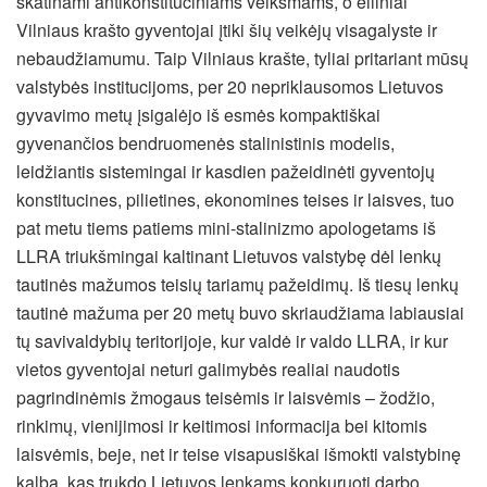
skatinami antikonstituciniams veiksmams, o eiliniai
Vilniaus krašto gyventojai įtiki šių veikėjų visagalyste ir
nebaudžiamumu. Taip Vilniaus krašte, tyliai pritariant mūsų
valstybės institucijoms, per 20 nepriklausomos Lietuvos
gyvavimo metų įsigalėjo iš esmės kompaktiškai
gyvenančios bendruomenės stalinistinis modelis,
leidžiantis sistemingai ir kasdien pažeidinėti gyventojų
konstitucines, pilietines, ekonomines teises ir laisves, tuo
pat metu tiems patiems mini-stalinizmo apologetams iš
LLRA triukšmingai kaltinant Lietuvos valstybę dėl lenkų
tautinės mažumos teisių tariamų pažeidimų. Iš tiesų lenkų
tautinė mažuma per 20 metų buvo skriaudžiama labiausiai
tų savivaldybių teritorijoje, kur valdė ir valdo LLRA, ir kur
vietos gyventojai neturi galimybės realiai naudotis
pagrindinėmis žmogaus teisėmis ir laisvėmis – žodžio,
rinkimų, vienijimosi ir keitimosi informacija bei kitomis
laisvėmis, beje, net ir teise visapusiškai išmokti valstybinę
kalbą, kas trukdo Lietuvos lenkams konkuruoti darbo