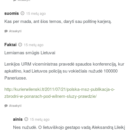
suomis
15 metų ago
Kas per mada, ant šios temos, daryti sau politinę karjerą.
Atsakyti
Faktai
15 metų ago
Lemiamas smūgis Lietuvai
Lenkijos URM viceministras pravedė spaudos konferenciją, kur
apkaltino, kad Lietuvos policiją su vokiečiais nužudė 100000
Paneriuose.
http://kurierwilenski.lt/2011/07/21/polska-msz-publikacja-o-
zbrodni-w-ponarach-pod-wilnem-sluzy-prawdzie/
Atsakyti
ainis
15 metų ago
Nes nužudė. O lietuviškojo gestapo vadą Aleksandrą Lileikį