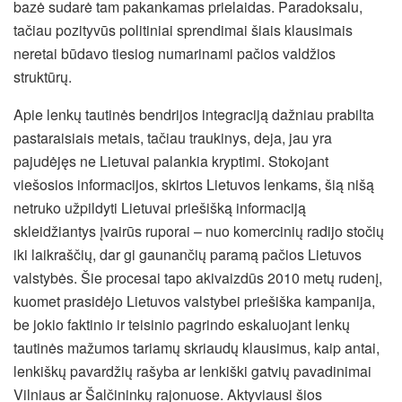
bazė sudarė tam pakankamas prielaidas. Paradoksalu,
tačiau pozityvūs politiniai sprendimai šiais klausimais
neretai būdavo tiesiog numarinami pačios valdžios
struktūrų.
Apie lenkų tautinės bendrijos integraciją dažniau prabilta
pastaraisiais metais, tačiau traukinys, deja, jau yra
pajudėjęs ne Lietuvai palankia kryptimi. Stokojant
viešosios informacijos, skirtos Lietuvos lenkams, šią nišą
netruko užpildyti Lietuvai priešišką informaciją
skleidžiantys įvairūs ruporai – nuo komercinių radijo stočių
iki laikraščių, dar gi gaunančių paramą pačios Lietuvos
valstybės. Šie procesai tapo akivaizdūs 2010 metų rudenį,
kuomet prasidėjo Lietuvos valstybei priešiška kampanija,
be jokio faktinio ir teisinio pagrindo eskaluojant lenkų
tautinės mažumos tariamų skriaudų klausimus, kaip antai,
lenkiškų pavardžių rašyba ar lenkiški gatvių pavadinimai
Vilniaus ar Šalčininkų rajonuose. Aktyviausi šios