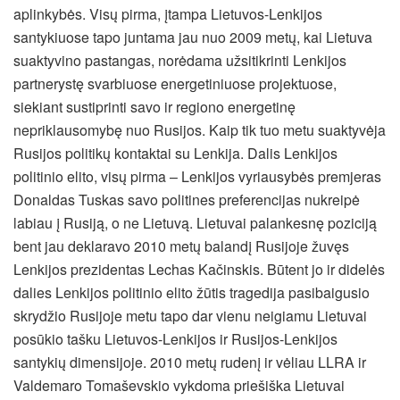
aplinkybės. Visų pirma, įtampa Lietuvos-Lenkijos
santykiuose tapo juntama jau nuo 2009 metų, kai Lietuva
suaktyvino pastangas, norėdama užsitikrinti Lenkijos
partnerystę svarbiuose energetiniuose projektuose,
siekiant sustiprinti savo ir regiono energetinę
nepriklausomybę nuo Rusijos. Kaip tik tuo metu suaktyvėja
Rusijos politikų kontaktai su Lenkija. Dalis Lenkijos
politinio elito, visų pirma – Lenkijos vyriausybės premjeras
Donaldas Tuskas savo politines preferencijas nukreipė
labiau į Rusiją, o ne Lietuvą. Lietuvai palankesnę poziciją
bent jau deklaravo 2010 metų balandį Rusijoje žuvęs
Lenkijos prezidentas Lechas Kačinskis. Būtent jo ir didelės
dalies Lenkijos politinio elito žūtis tragedija pasibaigusio
skrydžio Rusijoje metu tapo dar vienu neigiamu Lietuvai
posūkio tašku Lietuvos-Lenkijos ir Rusijos-Lenkijos
santykių dimensijoje. 2010 metų rudenį ir vėliau LLRA ir
Valdemaro Tomaševskio vykdoma priešiška Lietuvai