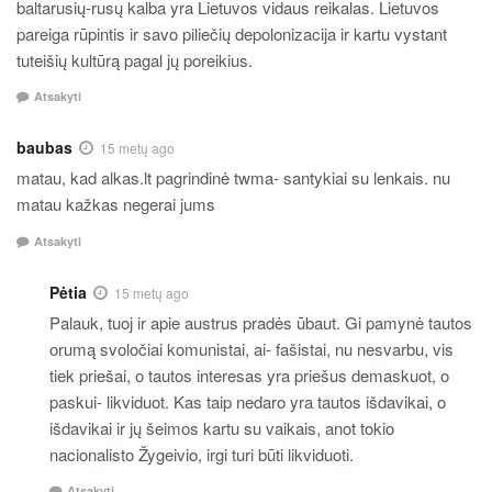
baltarusių-rusų kalba yra Lietuvos vidaus reikalas. Lietuvos
pareiga rūpintis ir savo piliečių depolonizacija ir kartu vystant
tuteišių kultūrą pagal jų poreikius.
Atsakyti
baubas
15 metų ago
matau, kad alkas.lt pagrindinė twma- santykiai su lenkais. nu
matau kažkas negerai jums
Atsakyti
Pėtia
15 metų ago
Palauk, tuoj ir apie austrus pradės ūbaut. Gi pamynė tautos
orumą svoločiai komunistai, ai- fašistai, nu nesvarbu, vis
tiek priešai, o tautos interesas yra priešus demaskuot, o
paskui- likviduot. Kas taip nedaro yra tautos išdavikai, o
išdavikai ir jų šeimos kartu su vaikais, anot tokio
nacionalisto Žygeivio, irgi turi būti likviduoti.
Atsakyti