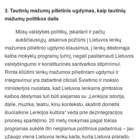
3. Tautinių mažumų pilietinis ugdymas, kaip tautinių
mažumų politikos dalis
Mūsų valstybės politikų, įskaitant ir pačių
aukščiausiųjų, atsainus požiūris į Lietuvos lenkų
mažumos pilietinio ugdymo klausimus, į lenkų dėstomąja
kalba mokyklų programų turinį, negali pasitarnauti Lietuvos
valstybingumo ir konstitucinės santvarkos stiprinimui.
Rimta kliūtimi lenkų mažumos pilietiniam ugdymui ir
integravimui yra dabartinė oficiali Švietimo ir mokslo
ministerijos nuostata, kad Lietuvos lenkams gimtosios
kalbos dėstymas turi būti siejamas su „Lenkijos istorija,
daile, muzika, teatru, kinu kontekstu, skatinti domėtis
šiuolaikine Lenkijos kultūra“ veda prie dezintegracijos
procesų spartėjimo. 20 metų mokymas pagal tokias
programas sukėlė itin neigiamus politinius padarinius – jau
užaugo viena Lietuvos lenkų karta, kurią Lietuva prarado.