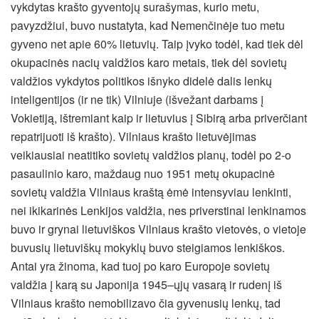
vykdytas krašto gyventojų surašymas, kurio metu,
pavyzdžiui, buvo nustatyta, kad Nemenčinėje tuo metu
gyveno net apie 60% lietuvių. Taip įvyko todėl, kad tiek dėl
okupacinės nacių valdžios karo metais, tiek dėl sovietų
valdžios vykdytos politikos išnyko didelė dalis lenkų
inteligentijos (ir ne tik) Vilniuje (išvežant darbams į
Vokietiją, ištremiant kaip ir lietuvius į Sibirą arba priverčiant
repatrijuoti iš krašto). Vilniaus krašto lietuvėjimas
veikiausiai neatitiko sovietų valdžios planų, todėl po 2-o
pasaulinio karo, maždaug nuo 1951 metų okupacinė
sovietų valdžia Vilniaus kraštą ėmė intensyviau lenkinti,
nei ikikarinės Lenkijos valdžia, nes priverstinai lenkinamos
buvo ir grynai lietuviškos Vilniaus krašto vietovės, o vietoje
buvusių lietuviškų mokyklų buvo steigiamos lenkiškos.
Antai yra žinoma, kad tuoj po karo Europoje sovietų
valdžia į karą su Japonija 1945–ųjų vasarą ir rudenį iš
Vilniaus krašto nemobilizavo čia gyvenusių lenkų, tad