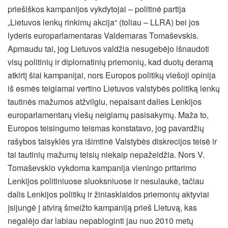
priešiškos kampanijos vykdytojai – politinė partija
„Lietuvos lenkų rinkimų akcija“ (toliau – LLRA) bei jos
lyderis europarlamentaras Valdemaras Tomaševskis.
Apmaudu tai, jog Lietuvos valdžia nesugebėjo išnaudoti
visų politinių ir diplomatinių priemonių, kad duotų deramą
atkirtį šiai kampanijai, nors Europos politikų viešoji opinija
iš esmės teigiamai vertino Lietuvos valstybės politiką lenkų
tautinės mažumos atžvilgiu, nepaisant dalies Lenkijos
europarlamentarų viešų neigiamų pasisakymų. Maža to,
Europos teisingumo teismas konstatavo, jog pavardžių
rašybos taisyklės yra išimtinė Valstybės diskrecijos teisė ir
tai tautinių mažumų teisių niekaip nepažeidžia. Nors V.
Tomaševskio vykdoma kampanija vieningo pritarimo
Lenkijos politiniuose sluoksniuose ir nesulaukė, tačiau
dalis Lenkijos politikų ir žiniasklaidos priemonių aktyviai
įsijungė į atvirą šmeižto kampaniją prieš Lietuvą, kas
negalėjo dar labiau nepabloginti jau nuo 2010 metų