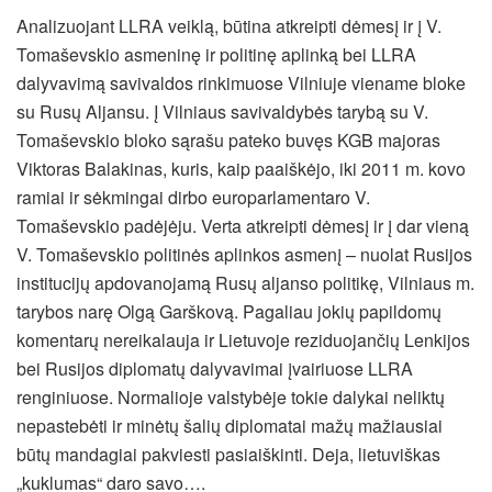
Analizuojant LLRA veiklą, būtina atkreipti dėmesį ir į V.
Tomaševskio asmeninę ir politinę aplinką bei LLRA
dalyvavimą savivaldos rinkimuose Vilniuje viename bloke
su Rusų Aljansu. Į Vilniaus savivaldybės tarybą su V.
Tomaševskio bloko sąrašu pateko buvęs KGB majoras
Viktoras Balakinas, kuris, kaip paaiškėjo, iki 2011 m. kovo
ramiai ir sėkmingai dirbo europarlamentaro V.
Tomaševskio padėjėju. Verta atkreipti dėmesį ir į dar vieną
V. Tomaševskio politinės aplinkos asmenį – nuolat Rusijos
institucijų apdovanojamą Rusų aljanso politikę, Vilniaus m.
tarybos narę Olgą Garškovą. Pagaliau jokių papildomų
komentarų nereikalauja ir Lietuvoje reziduojančių Lenkijos
bei Rusijos diplomatų dalyvavimai įvairiuose LLRA
renginiuose. Normalioje valstybėje tokie dalykai neliktų
nepastebėti ir minėtų šalių diplomatai mažų mažiausiai
būtų mandagiai pakviesti pasiaiškinti. Deja, lietuviškas
„kuklumas“ daro savo….