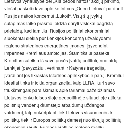
Lietuvos vyriausybe dėl „Klaipėdos naftos“ akcijų pirkimo,
viešai paskelbdavo apie ketinimus „Orlen Lietuva“ parduoti
Rusijos naftos koncernui „Lukoil“. Visų šių įvykių
sutapimas laiko prasme leidžia daryti visiškai pagrįstą
prielaidą, kad tam tikri Rusijos politiniai ekonominiai
sluoksniai siekia per Lenkijos koncerną užvaldydami
regiono strategines energetines įmones, įgyvendinti
imperines Kremliaus ambicijas. Šiam tikslui pasiekti
Kremlius suteikia iš savo pusės įvairių politinių nuolaidų
Lenkijai (pavyzdžiui, vertinant ir Katynės tragediją,
įvardijant jos tikrąsias istorines aplinkybes ir pan.). Kremliui
idealiai tinka ir tokia organizacija, kaip LLRA, kuri savo
triukšmingais pareiškimais apie tariamai pažeidžiamas
Lietuvos lenkų teises šioje geopolitinėje situacijoje atlieka
politinių vandenų drumstėjo arba dūmų uždangos
vaidmenį, taip nukreipiant tiek Lietuvos visuomenės ir
politikų, tiek ir Europos politikų dėmesį nuo tikrųjų politinių
ekonominių Rytų Europos-Baltijos regiono realijų.