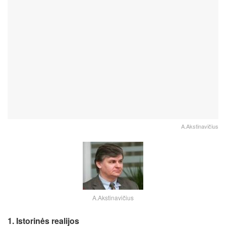
A.Akstinavičius
A.Akstinavičius
1. Istorinės realijos