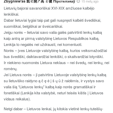
Zbygniew'a​s 凱ㄝ開ㄕ高 ㄊ健 Пірстелэяа​ў
15 metų ago
Lietuvių bajorai savanoriškai XVI-XIX amžiuose kalbėjo
lenkiškai.
Dabar lietuviai lygiai taip pat gali nuspręsti kalbėti švediškai,
suomiškai, belgiškai ar šveicariškai.
Jeigu norės – lietuviai savo valia galės patvirtinti lenkų kalbą
kaip antrą ar pirmą valstybinę Lietuvos Respublikos kalbą.
Lenkija to negalės nei uždrausti, nei komentuoti.
Norės – įves Lietuvoje valstybinę kalbą, kurios veiksmažodžiai
bus švediški, daiktavardžiai lenkiški, o skaitvardžiai lotyniški.
Ir niekieno nuomonės Lietuva neklaus – nei švedų, nei lenkų, nei
romėnų.
Jei Lietuva norės – ji patvirtins Lietuvoje valstybinę lenkų kalbą
su lietuviško raidyno ą č ę ė į š ų ū ž raidėmis, ir vystys savo
valia šią “Lietuvos lenkų” kalbą kaip norės gramatiškai ir
fonetiškai (Lenkija kita valstybė, neturi teisės kištis į Lietuvos
vidaus reikalus).
Netgi dabar – Lietuvos lenkai, jų kitokia vietinė lenkų-tuteišių-