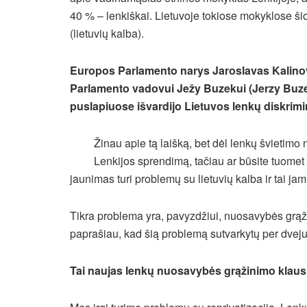
40 % – lenkiškai. Lietuvoje tokiose mokyklose šios
(lietuvių kalba).
Europos Parlamento narys Jaroslavas Kalino
Parlamento vadovui Ježy Buzekui (Jerzy Buzek
puslapiuose išvardijo Lietuvos lenkų diskrim
Žinau apie tą laišką, bet dėl lenkų švietim
Lenkijos sprendimą, tačiau ar būsite tuomet
jaunimas turi problemų su lietuvių kalba ir tai jam
Tikra problema yra, pavyzdžiui, nuosavybės grąž
paprašiau, kad šią problemą sutvarkytų per dvej
Tai naujas lenkų nuosavybės grąžinimo klau