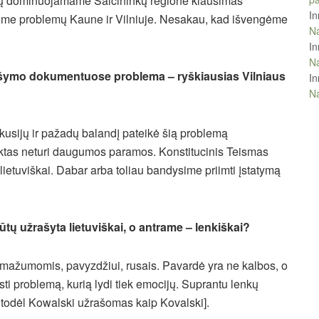
enkų dominuojamame Šalčininkų regione klausimas
In
rime problemų Kaune ir Vilniuje. Nesakau, kad išvengėme
Na
In
Na
rašymo dokumentuose problema – ryškiausias Vilniaus
In
Na
kusijų ir pažadų balandį pateikė šią problemą
jektas neturi daugumos paramos. Konstitucinis Teismas
ietuviškai. Dabar arba toliau bandysime priimti įstatymą
tų užrašyta lietuviškai, o antrame – lenkiškai?
is mažumomis, pavyzdžiui, rusais. Pavardė yra ne kalbos, o
ti problemą, kurią lydi tiek emocijų. Suprantu lenkų
“, todėl Kowalski užrašomas kaip Kovalski].