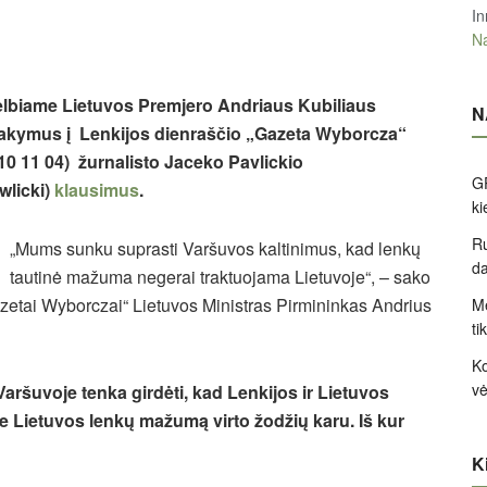
In
Na
lbiame Lietuvos Premjero Andriaus Kubiliaus
N
akymus į Lenkijos dienraščio „Gazeta Wyborcza“
10 11 04) žurnalisto Jaceko Pavlickio
GP
wlicki)
klausimus
.
k
Ru
„Mums sunku suprasti Varšuvos kaltinimus, kad lenkų
d
tautinė mažuma negerai traktuojama Lietuvoje“, – sako
zetai Wyborczai“ Lietuvos Ministras Pirmininkas Andrius
Me
ti
Ko
v
aršuvoje tenka girdėti, kad Lenkijos ir Lietuvos
e Lietuvos lenkų mažumą virto žodžių karu. Iš kur
Ki