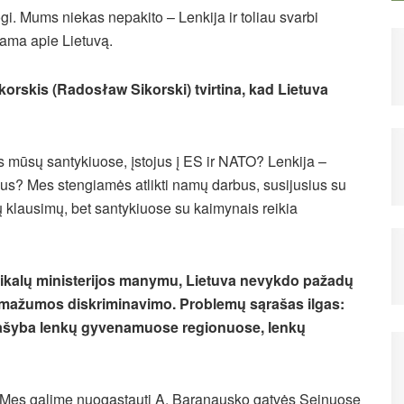
gi. Mums niekas nepakito – Lenkija ir toliau svarbi
lbama apie Lietuvą.
orskis (Radosław Sikorski) tvirtina, kad Lietuva
s mūsų santykiuose, įstojus į ES ir NATO? Lenkija –
mynus? Mes stengiamės atlikti namų darbus, susijusius su
ų klausimų, bet santykiuose su kaimynais reikia
ikalų ministerijos manymu, Lietuva nevykdo pažadų
ės mažumos diskriminavimo. Problemų sąrašas ilgas:
ų rašyba lenkų gyvenamuose regionuose, lenkų
. Mes galime nuogąstauti A. Baranausko gatvės Seinuose