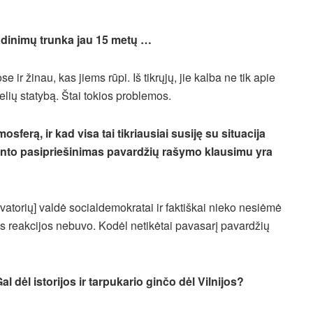
vadinimų trunka jau 15 metų …
 žinau, kas jiems rūpi. Iš tikrųjų, jie kalba ne tik apie
kelių statybą. Štai tokios problemos.
sferą, ir kad visa tai tikriausiai susiję su situacija
ento pasipriešinimas pavardžių rašymo klausimu yra
atorių] valdė socialdemokratai ir faktiškai nieko nesiėmė
s reakcijos nebuvo. Kodėl netikėtai pavasarį pavardžių
l dėl istorijos ir tarpukario ginčo dėl Vilnijos?