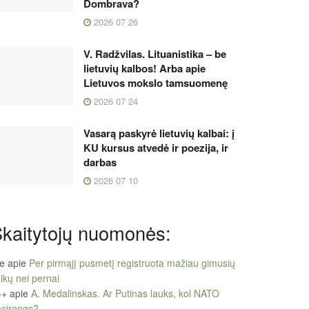
Dombrava?
2026 07 26
V. Radžvilas. Lituanistika – be
lietuvių kalbos! Arba apie
Lietuvos mokslo tamsuomenę
2026 07 24
Vasarą paskyrė lietuvių kalbai: į
KU kursus atvedė ir poezija, ir
darbas
2026 07 10
kaitytojų nuomonės:
le
apie
Per pirmąjį pusmetį registruota mažiau gimusių
ikų nei pernai
++
apie
A. Medalinskas. Ar Putinas lauks, kol NATO
sirengs?