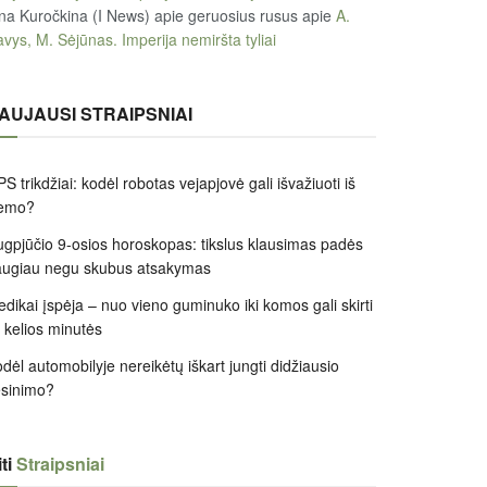
na Kuročkina (I News) apie geruosius rusus
apie
A.
vys, M. Sėjūnas. Imperija nemiršta tyliai
AUJAUSI STRAIPSNIAI
S trikdžiai: kodėl robotas vejapjovė gali išvažiuoti iš
iemo?
gpjūčio 9-osios horoskopas: tikslus klausimas padės
augiau negu skubus atsakymas
dikai įspėja – nuo vieno guminuko iki komos gali skirti
k kelios minutės
dėl automobilyje nereikėtų iškart jungti didžiausio
ėsinimo?
ti
Straipsniai