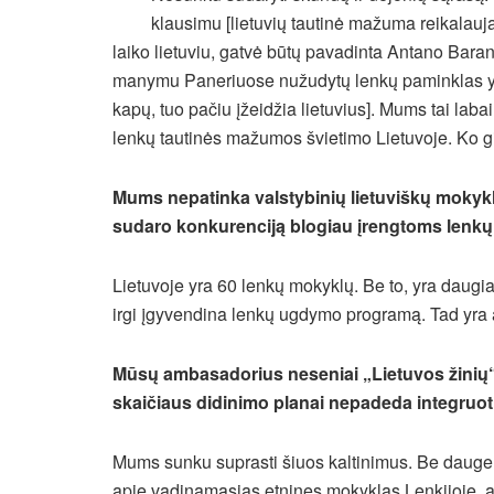
klausimu [lietuvių tautinė mažuma reikalauja
laiko lietuviu, gatvė būtų pavadinta Antano Bara
manymu Paneriuose nužudytų lenkų paminklas yra 
kapų, tuo pačiu įžeidžia lietuvius]. Mums tai lab
lenkų tautinės mažumos švietimo Lietuvoje. Ko g
Mums nepatinka valstybinių lietuviškų mokykl
sudaro konkurenciją blogiau įrengtoms lenk
Lietuvoje yra 60 lenkų mokyklų. Be to, yra daugiau
irgi įgyvendina lenkų ugdymo programą. Tad yra a
Mūsų ambasadorius neseniai „Lietuvos žinių“ 
skaičiaus didinimo planai nepadeda integruot
Mums sunku suprasti šiuos kaltinimus. Be daugeli
apie vadinamąsias etnines mokyklas Lenkijoje, a