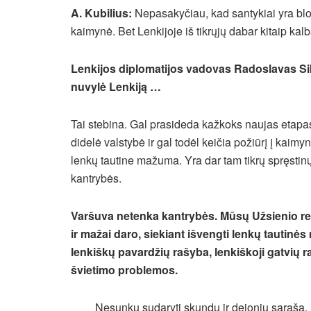
A. Kubilius:
Nepasakyčiau, kad santykiai yra blo
kaimynė. Bet Lenkijoje iš tikrųjų dabar kitaip ka
Lenkijos diplomatijos vadovas Radoslavas Sik
nuvylė Lenkiją …
Tai stebina. Gal prasideda kažkoks naujas etapa
didelė valstybė ir gal todėl keičia požiūrį į kai
lenkų tautine mažuma. Yra dar tam tikrų spręstin
kantrybės.
Varšuva netenka kantrybės. Mūsų Užsienio re
ir mažai daro, siekiant išvengti lenkų tautin
lenkiškų pavardžių rašyba, lenkiškoji gatvi
švietimo problemos.
Nesunku sudaryti skundų ir dejonių sąrašą