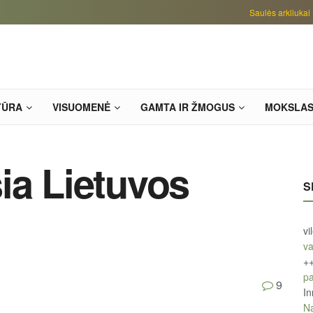
Saulės arkliukai
TŪRA
VISUOMENĖ
GAMTA IR ŽMOGUS
MOKSLA
ia Lietuvos
S
vi
va
+
pa
9
In
Na