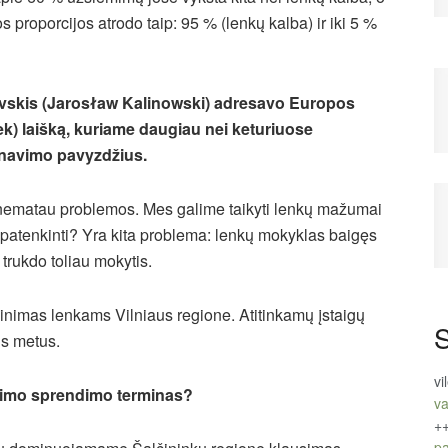
 proporcijos atrodo taip: 95 % (lenkų kalba) ir iki 5 %
vskis (Jarosław Kalinowski) adresavo Europos
) laišką, kuriame daugiau nei keturiuose
inavimo pavyzdžius.
o nematau problemos. Mes galime taikyti lenkų mažumai
 patenkinti? Yra kita problema: lenkų mokyklas baigęs
 trukdo toliau mokytis.
inimas lenkams Vilniaus regione. Atitinkamų įstaigų
S
us metus.
vi
simo sprendimo terminas?
va
+
pa