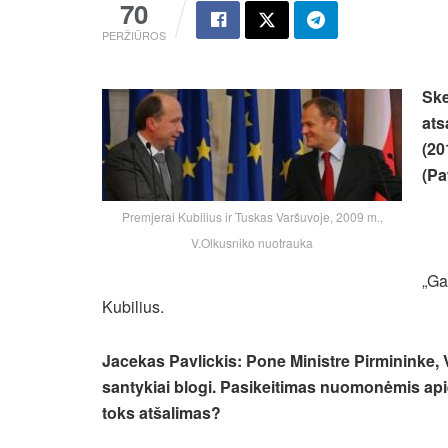
70
PERŽIŪROS
Ske
ats
(20
(Pa
Premjerai Kubilius ir Tuskas Varšuvoje, 2009 m.,
V.Olkusniko nuotrauka
„Ga
Kubilius.
Jacekas Pavlickis: Pone Ministre Pirmininke, V
santykiai blogi. Pasikeitimas nuomonėmis api
toks atšalimas?