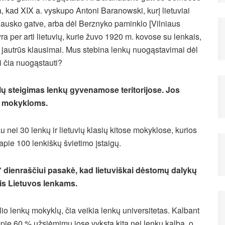
, kad XIX a. vyskupo Antoni Baranowski, kurį lietuviai
nausko gatve, arba dėl Berznyko paminklo [Vilniaus
per arti lietuvių, kurie žuvo 1920 m. kovose su lenkais,
ai jautrūs klausimai. Mus stebina lenkų nuogąstavimai dėl
i čia nuogąstauti?
ų steigimas lenkų gyvenamose teritorijose. Jos
ų mokykloms.
 nei 30 lenkų ir lietuvių klasių kitose mokyklose, kurios
pie 100 lenkiškų švietimo įstaigų.
dienraščiui pasakė, kad lietuviškai dėstomų dalykų
is Lietuvos lenkams.
o lenkų mokyklų, čia veikia lenkų universitetas. Kalbant
pie 60 % užsiėmimų jose vyksta kita nei lenkų kalba, o