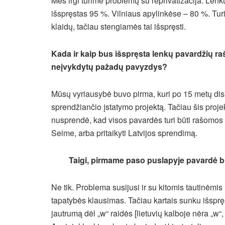
Mes irgi turime problemų su reprivatizacija. L
išspręstas 95 %. Vilniaus apylinkėse – 80 %. Tu
klaidų, tačiau stengiamės tai išspręsti.
Kada ir kaip bus išspręsta lenkų pavardžių 
neįvykdytų pažadų pavyzdys?
Mūsų vyriausybė buvo pirma, kuri po 15 metų dis
sprendžiančio įstatymo projektą. Tačiau šis pro
nusprendė, kad visos pavardės turi būti rašomos l
Seime, arba pritaikyti Latvijos sprendimą.
Taigi, pirmame paso puslapyje pavardė bū
Ne tik. Problema susijusi ir su kitomis tautinėm
tapatybės klausimas. Tačiau kartais sunku išspręs
jautrumą dėl „w“ raidės [lietuvių kalboje nėra „w