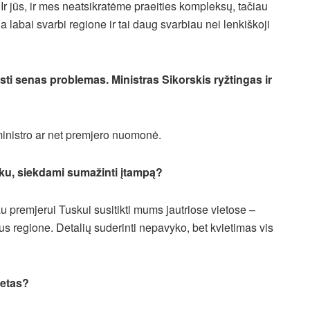
Ir jūs, ir mes neatsikratėme praeities kompleksų, tačiau
a labai svarbi regione ir tai daug svarbiau nei lenkiškoji
ęsti senas problemas. Ministras Sikorskis ryžtingas ir
ministro ar net premjero nuomonė.
sku, siekdami sumažinti įtampą?
u premjerui Tuskui susitikti mums jautriose vietose –
us regione. Detalių suderinti nepavyko, bet kvietimas vis
metas?