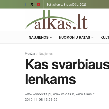
Šeštadienis, 8 rugpjūčio, 2026
NAUJIENOS
NUOMONIŲ RATAS
KUL
Pradžia
Naujienos
Kas svarbiaus
lenkams
www.wyborcza.pl, www.veidas.lt, www.alkas.lt
2010-11-08 13:59:55