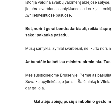
Istorija vaidina svarbų vaidmenį abiejose šalyse. 
jie nėra svarbiausi santykiuose su Lenkija. Lenkij
„w“ lietuviškuose pasuose.
Bet, norint gerai bendradarbiauti, reikia išspr
sako: pakanka pažadų.
Mūsų santykiai žymiai svarbesni, nei kurio nors 
Ar bandėte kalbėti su ministru pirmininku Tu
Mes susitikinėjome Briuselyje. Pernai aš pasiūlia
Suvalkų apylinkėse, o jums – Šalčininkų ir Vilnia
dar galioja.
Gal atėjo abiejų pusių simbolinio gesto 