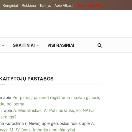
Renginiai
Reklama
Turinys
Apie Alkas.lt
Paremkite Alką
S
SKAITINIAI
VISI RAŠINIAI
KAITYTOJŲ PASTABOS
le
apie
Per pirmąjį pusmetį registruota mažiau gimusių
ikų nei pernai
++
apie
A. Medalinskas. Ar Putinas lauks, kol NATO
sirengs?
na Kuročkina (I News) apie geruosius rusus
apie
A.
vys, M. Sėjūnas. Imperija nemiršta tyliai