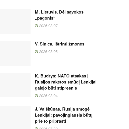
M. Lietuvis. Dėl sąvokos
„pagonis“
2026 08 07
V. Sinica. Ištrinti žmonės
2026 08 05
K. Budrys: NATO atsakas į
Rusijos raketos smūgį Lenkijai
galėjo būti stipresnis
2026 08 04
J. Vaiškūnas. Rusija smogė
Lenkijai: pavojingiausia būtų
prie to priprasti
2026 07 30