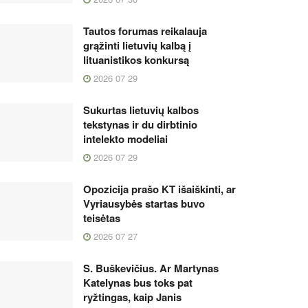
Tautos forumas reikalauja
grąžinti lietuvių kalbą į
lituanistikos konkursą
2026 07 29
Sukurtas lietuvių kalbos
tekstynas ir du dirbtinio
intelekto modeliai
2026 07 29
Opozicija prašo KT išaiškinti, ar
Vyriausybės startas buvo
teisėtas
2026 07 27
S. Buškevičius. Ar Martynas
Katelynas bus toks pat
ryžtingas, kaip Janis