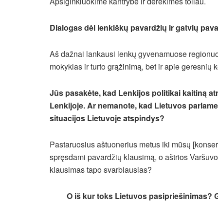
Apsiginkluokime kantrybe ir derėkimės toliau.
Dialogas dėl lenkiškų pavardžių ir gatvių pa
Aš dažnai lankausi lenkų gyvenamuose regionuose ir
mokyklas ir turto grąžinimą, bet ir apie geresnių 
Jūs pasakėte, kad Lenkijos politikai kaitiną atmo
Lenkijoje. Ar nemanote, kad Lietuvos parlam
situacijos Lietuvoje atspindys?
Pastaruosius aštuonerius metus iki mūsų [konserv
spręsdami pavardžių klausimą, o aštrios Varšuvo
klausimas tapo svarbiausias?
O iš kur toks Lietuvos pasipriešinimas? Ga