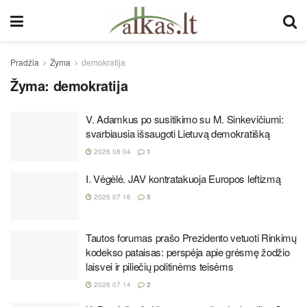
Pradžia
Žyma
demokratija
Žyma:
demokratija
V. Adamkus po susitikimo su M. Sinkevičiumi:
svarbiausia išsaugoti Lietuvą demokratišką
2026 08 04
1
I. Vėgėlė. JAV kontratakuoja Europos leftizmą
2026 07 16
5
Tautos forumas prašo Prezidento vetuoti Rinkimų
kodekso pataisas: perspėja apie grėsmę žodžio
laisvei ir piliečių politinėms teisėms
2026 07 14
2