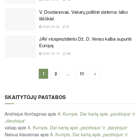
V. Dovdanovas. Vakarų politinė sistema: laiko
iššūkiai
2025 03 20
3
JAV viceprezidento Dž. D. Venso kalba supurtė
Europą
2025 02 15
24
1
2
…
11
SKAITYTOJŲ PASTABOS
Andriejus Korčaginas
apie
A. Kumpis. Dar kartą apie „pezėtojus“ ir
„darytojus“
vataip
apie
A. Kumpis. Dar kartą apie „pezėtojus“ ir „darytojus“
Naivus klausimas
apie
A. Kumpis. Dar kartą apie „pezėtojus“ ir