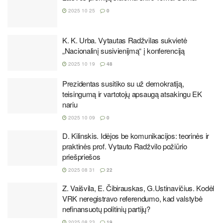
2025 10 25
0
K. K. Urba. Vytautas Radžvilas sukvietė
„Nacionalinį susivienijmą“ į konferenciją
2025 10 19
48
Prezidentas susitiko su už demokratiją,
teisingumą ir vartotojų apsaugą atsakingu EK
nariu
2025 10 09
0
D. Kilinskis. Idėjos be komunikacijos: teorinės ir
praktinės prof. Vytauto Radžvilo požiūrio
priešpriešos
2025 08 31
22
Z. Vaišvila, E. Čibirauskas, G.Ustinavičius. Kodėl
VRK neregistravo referendumo, kad valstybė
nefinansuotų politinių partijų?
2025 08 23
19