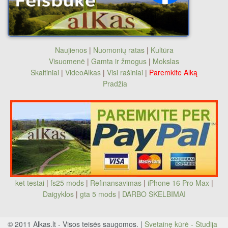
Naujienos
|
Nuomonių ratas
|
Kultūra
Visuomenė
|
Gamta ir žmogus
|
Mokslas
Skaitiniai
|
VideoAlkas
|
Visi rašiniai
|
Paremkite Alką
Pradžia
ket testai
|
fs25 mods
|
Refinansavimas
|
iPhone 16 Pro Max
|
Daigyklos
|
gta 5 mods
|
DARBO SKELBIMAI
© 2011 Alkas.lt - Visos teisės saugomos. |
Svetainę kūrė - Studija