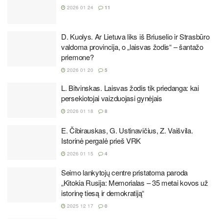
2026 01 24
11
D. Kuolys. Ar Lietuva liks iš Briuselio ir Strasbūro
valdoma provincija, o „laisvas žodis“ – šantažo
priemone?
2026 01 20
5
L. Bitvinskas. Laisvas žodis tik priedanga: kai
persekiotojai vaizduojasi gynėjais
2026 01 18
8
E. Čibirauskas, G. Ustinavičius, Z. Vaišvila.
Istorinė pergalė prieš VRK
2026 01 15
4
Seimo lankytojų centre pristatoma paroda
„Kitokia Rusija: Memorialas – 35 metai kovos už
istorinę tiesą ir demokratiją“
2025 12 17
0