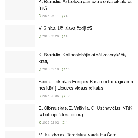
K. Braziulis. Ar Lietuva pamažu slenka diktatūros
link?
2026 06 11
8
V. Sinica. Už laisvą žodį! #5
2026 03 26
9
K. Braziulis. Keli pastebėjimai dėl vakarykščių
kratų
2026 02 10
13
Seime – atsakas Europos Parlamentui: raginama
nesikišti į Lietuvos vidaus reikalus
2026 02 05
10
E. Čibirauskas, Z. Vaišvila, G. Ustinavičius. VRK
sabotuoja referendumą
2026 02 02
1
M. Kundrotas. Teroristas, vardu Ha Šem