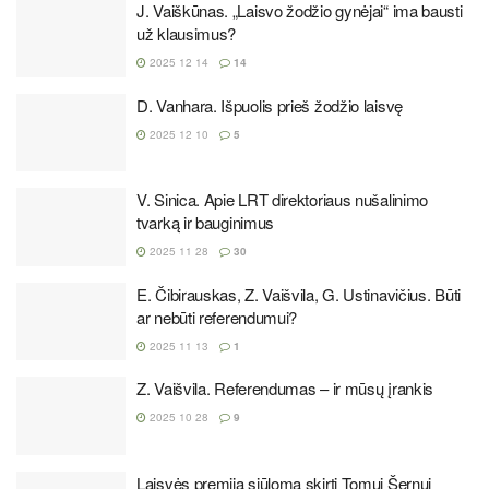
J. Vaiškūnas. „Laisvo žodžio gynėjai“ ima bausti
už klausimus?
2025 12 14
14
D. Vanhara. Išpuolis prieš žodžio laisvę
2025 12 10
5
V. Sinica. Apie LRT direktoriaus nušalinimo
tvarką ir bauginimus
2025 11 28
30
E. Čibirauskas, Z. Vaišvila, G. Ustinavičius. Būti
ar nebūti referendumui?
2025 11 13
1
Z. Vaišvila. Referendumas – ir mūsų įrankis
2025 10 28
9
Laisvės premiją siūloma skirti Tomui Šernui