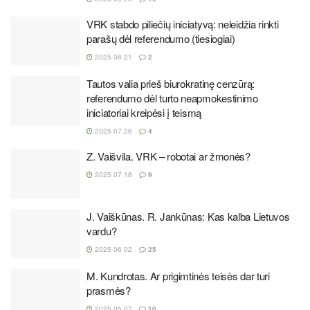
VRK stabdo piliečių iniciatyvą: neleidžia rinkti
parašų dėl referendumo (tiesiogiai)
2025 08 21
2
Tautos valia prieš biurokratinę cenzūrą:
referendumo dėl turto neapmokestinimo
iniciatoriai kreipėsi į teismą
2025 07 26
4
Z. Vaišvila. VRK – robotai ar žmonės?
2025 07 18
9
J. Vaiškūnas. R. Jankūnas: Kas kalba Lietuvos
vardu?
2025 06 02
25
M. Kundrotas. Ar prigimtinės teisės dar turi
prasmės?
2025 05 07
10