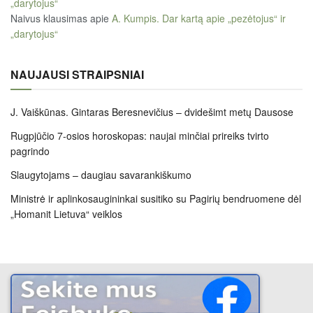
„darytojus“
Naivus klausimas
apie
A. Kumpis. Dar kartą apie „pezėtojus“ ir
„darytojus“
NAUJAUSI STRAIPSNIAI
J. Vaiškūnas. Gintaras Beresnevičius – dvidešimt metų Dausose
Rugpjūčio 7-osios horoskopas: naujai minčiai prireiks tvirto
pagrindo
Slaugytojams – daugiau savarankiškumo
Ministrė ir aplinkosaugininkai susitiko su Pagirių bendruomene dėl
„Homanit Lietuva“ veiklos