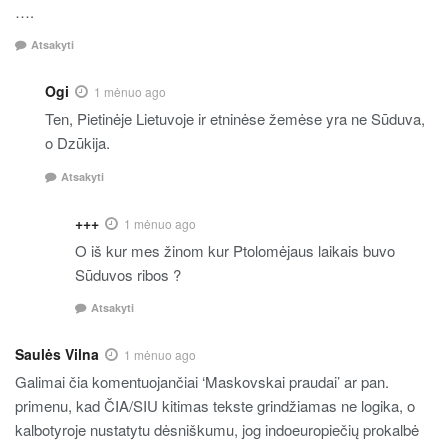
….
Atsakyti
Ogi
1 mėnuo ago
Ten, Pietinėje Lietuvoje ir etninėse žemėse yra ne Sūduva,
o Dzūkija.
Atsakyti
+++
1 mėnuo ago
O iš kur mes žinom kur Ptolomėjaus laikais buvo
Sūduvos ribos ?
Atsakyti
Saulės Vilna
1 mėnuo ago
Galimai čia komentuojančiai ‘Maskovskai praudai’ ar pan.
primenu, kad ČIA/SIU kitimas tekste grindžiamas ne logika, o
kalbotyroje nustatytu dėsniškumu, jog indoeuropiečių prokalbė