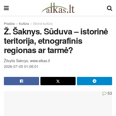
Pradžia
Kultūra
Etninė kultūra
Ž. Šaknys. Sūduva – istorinė
teritorija, etnografinis
regionas ar tarmė?
Žilvytis Šaknys, www.alkas.lt
2026-07-05 01:06:01
53