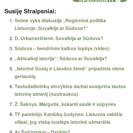
SPAUSDINTI 🖨
Susiję Straipsniai:
Seime vyks diskusija „Regioninė politika
Lietuvoje: Suvalkija ar Sūduva?“
D. Urbanavičienė. Suvalkija ar Sūduva?
Sūduva – bendrinės kalbos lopšys (video)
„Aktualioji istorija“: Sūduva ar Suvalkija?
„Istorinė Sosių ir Liaudos žemė“ pripažinta viena
geriausių
Tautodailininkų stovyklos darbai sustprins tautos
istorinę atmintį (nuotraukos)
Ž. Šaknys. Margutis, šokanti saulė ir sūpynės
TF paminėjo Kaniūkų žudynes: Lietuvos valdžia
viliasi, jog viską nuslėps istorinė užmarštis
Ar Šalčininkai – Dzūkija?