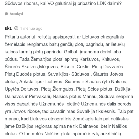
Sūduvos riboms, kai VO galutinai ją pripažino LDK dalimi?
Atsakyti
skt.
1 mėnuo ago
Pritariu autoriui- reikėtų apsispręsti, ar Lietuvos etnografinis
žemėlapis rengiamas baltų genčių plotų pagrindu, ar lietuvių
kalbos tarmių plotų pagrindu. Galbūt, įmanoma derinti abu
būdus. Tada Žemaitijos plotai apimtų Karšuvos, Knituvos,
Šiaurės Skalvos,Mėguvos, Pilsoto, Ceklio, Pietų Duvzarės,
Pietų Duobės plotus, Suvalkijos- Sūduvos , Šiaurės Jotvos
plotus, Aukštaitijos- Lietuvos, Šiaurės ir Šiaurės rytų Nalšios,
Upytės,Deltuvos, Pietų Žiemgalos, Pietų Sėlos plotus. Dzūkija-
Dainavos ir Pietvakarių Nalšios plotus.Manau, Sūduva neapima
visos dabartinės Užnemunės- pietinė Užnemunės dalis berods
yra Jotvos ribose, tad pavadinimas Suvalkija tikslesnis. Taip pat
manau, kad Lietuvos etnografinis žemėlapis taip pat netikslus-
jame Dzūkijos regionas apima ne tik Dainavos, bet ir Nalšios
plotus. O tuometės Nalšios plotai apėmė ir rytų aukštaičių