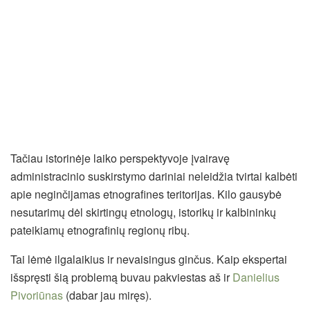
Tačiau istorinėje laiko perspektyvoje įvairavę
administracinio suskirstymo dariniai neleidžia tvirtai kalbėti
apie neginčijamas etnografines teritorijas. Kilo gausybė
nesutarimų dėl skirtingų etnologų, istorikų ir kalbininkų
pateikiamų etnografinių regionų ribų.
Tai lėmė ilgalaikius ir nevaisingus ginčus. Kaip ekspertai
išspręsti šią problemą buvau pakviestas aš ir
Danielius
Pivoriūnas
(dabar jau miręs).