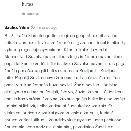
kultas.
Atsakyti
Saulės Vilna
1 mėnuo ago
Brėžti kažkokias etnografinių regionų geografines ribas nėra
reikalo. Jos nusistovėdavo žmonėms gyvenant, tegul ir toliau tą
vyksmą reguliuoja gyvenimas. Kitas reikalas jų vardai.
Manau, kad Suvalkų pavadinimas kilęs iš žmonių pavadinimo
pagal tai kuo jie vertėsi. Tokiu atveju Suvalkų pavadinimas pagal
žodžių panašumą gali būti siejamas su Sovijumi – Sovijaus
mite. Pagal jį Sovijus buvo žmogus, kuris nušovė šerną. Tuo
pasakyta, kad žmonės buvo sovijai. Žodis sovijus – kalbine
giminyste sietinas su žvejoti, žvejys, žuvis, žuvauti. Akivaizdu,
kad tie kas verčiasi žvejyba, žuvauja galėjo būti gilioje senovėje
tarmiškai lietuvių kalba vadinami žuvaukais/žuvalkais. O
vietovės, kuriose žuvalkai gyveno, galėjo žmonių, kurie iš
esmės vertėsi kitkuo – žemdirbyste ir gyveno tuose pačiuose
žemės plotuose sodžiais (kaimais), pavadintos Žuvalkais –