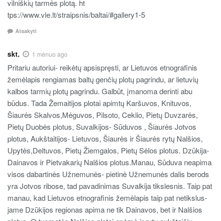
vilniškių tarmės plotą. ht
tps://www.vle.lt/straipsnis/baltai/#gallery1-5
Atsakyti
skt.
1 mėnuo ago
Pritariu autoriui- reikėtų apsispręsti, ar Lietuvos etnografinis
žemėlapis rengiamas baltų genčių plotų pagrindu, ar lietuvių
kalbos tarmių plotų pagrindu. Galbūt, įmanoma derinti abu
būdus. Tada Žemaitijos plotai apimtų Karšuvos, Knituvos,
Šiaurės Skalvos,Mėguvos, Pilsoto, Ceklio, Pietų Duvzarės,
Pietų Duobės plotus, Suvalkijos- Sūduvos , Šiaurės Jotvos
plotus, Aukštaitijos- Lietuvos, Šiaurės ir Šiaurės rytų Nalšios,
Upytės,Deltuvos, Pietų Žiemgalos, Pietų Sėlos plotus. Dzūkija-
Dainavos ir Pietvakarių Nalšios plotus.Manau, Sūduva neapima
visos dabartinės Užnemunės- pietinė Užnemunės dalis berods
yra Jotvos ribose, tad pavadinimas Suvalkija tikslesnis. Taip pat
manau, kad Lietuvos etnografinis žemėlapis taip pat netikslus-
jame Dzūkijos regionas apima ne tik Dainavos, bet ir Nalšios