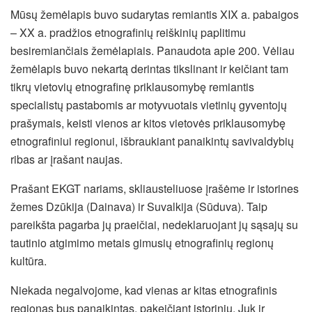
Mūsų žemėlapis buvo sudarytas remiantis XIX a. pabaigos
– XX a. pradžios etnografinių reiškinių paplitimu
besiremiančiais žemėlapiais. Panaudota apie 200. Vėliau
žemėlapis buvo nekartą derintas tikslinant ir keičiant tam
tikrų vietovių etnografinę priklausomybę remiantis
specialistų pastabomis ar motyvuotais vietinių gyventojų
prašymais, keisti vienos ar kitos vietovės priklausomybę
etnografiniui regionui, išbraukiant panaikintų savivaldybių
ribas ar įrašant naujas.
Prašant EKGT nariams, skliausteliuose įrašėme ir istorines
žemes Dzūkija (Dainava) ir Suvalkija (Sūduva). Taip
pareikšta pagarba jų praeičiai, nedeklaruojant jų sąsajų su
tautinio atgimimo metais gimusių etnografinių regionų
kultūra.
Niekada negalvojome, kad vienas ar kitas etnografinis
regionas bus panaikintas, pakeičiant istoriniu. Juk ir