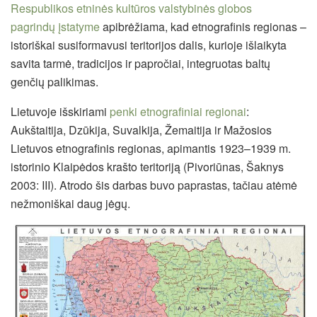
Respublikos etninės kultūros valstybinės globos
pagrindų įstatyme
apibrėžiama, kad etnografinis regionas –
istoriškai susiformavusi teritorijos dalis, kurioje išlaikyta
savita tarmė, tradicijos ir papročiai, integruotas baltų
genčių palikimas.
Lietuvoje išskiriami
penki etnografiniai regionai
:
Aukštaitija, Dzūkija, Suvalkija, Žemaitija ir Mažosios
Lietuvos etnografinis regionas, apimantis 1923–1939 m.
istorinio Klaipėdos krašto teritoriją (Pivoriūnas, Šaknys
2003: III). Atrodo šis darbas buvo paprastas, tačiau atėmė
nežmoniškai daug jėgų.