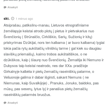
Atsakyti
skt.
1 mėnuo ago
Atsiprašau, patikslinu-manau, Lietuvos etnografiniame
žemėlapyje keistai atrodo plotų į pietus ir pietvakarius nuo
Švenčionių ( Strūnaičio, Cirkliškio, Sarių, Sužionių ir kitų)
priskyrimas Dzūkijai, nors ten kalbama ( ar buvo kalbama) lygiai
tokia pačia rytų aukštaičių vilniškių tarme ( gal kiek su daugiau
slaviškų priemaišų), kaimo trobos aukštaitiškos, o ne
dzūkiškos, kaip į šiaurę nuo Švenčionių. Žemaitija iki Nemuno ir
Dubysos taip keistai neatrodo, nes dar XXa. pradžioje
Girkalnyje kalbėta ir pietų žemaičių raseiniškių patarme, o
Veliuonoje galima ir dabar išgirsti, sakant Nemuns ( ne
Niemunas, kaip Suvalkijoje) , Pranuks, Jonuks, baidoks, pas
mūsų, pas seserų, lytus lyj ir panašius pietų žemaičių
raseiniškių patarmės bruožus.
Atsakyti