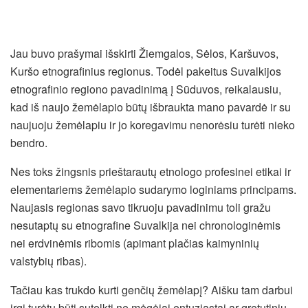
Jau buvo prašymai išskirti Žiemgalos, Sėlos, Karšuvos,
Kuršo etnografinius regionus. Todėl pakeitus Suvalkijos
etnografinio regiono pavadinimą į Sūduvos, reikalausiu,
kad iš naujo žemėlapio būtų išbraukta mano pavardė ir su
naujuoju žemėlapiu ir jo koregavimu nenorėsiu turėti nieko
bendro.
Nes toks žingsnis prieštarautų etnologo profesinei etikai ir
elementariems žemėlapio sudarymo loginiams principams.
Naujasis regionas savo tikruoju pavadinimu toli gražu
nesutaptų su etnografine Suvalkija nei chronologinėmis
nei erdvinėmis ribomis (apimant plačias kaimyninių
valstybių ribas).
Tačiau kas trukdo kurti genčių žemėlapį? Aišku tam darbui
irgi turėtų būti sutelkti ne mėgėjai entuziastai ar gretutinių