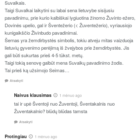
Suvalkais.
Taigi Suvalkai laikytini su labai sena lietuvybe sisijusiu
pavadinimu, prie kurio kalbiškai lygiuotina žinomo Žuvinto ežero,
Dovinės upelio, gal ir Šventežerio (< Žuventežerio), vyriausiojo
kunigaikščio Živinbudo pavadinimai.
Šernas yra žemdirbystės simbolis, tokiu atveju mitas vaizduoja
lietuvių gyvenimo perėjimą iš žvejybos prie žemdirbystės. Jis
gali būti sukurtas prieš 4-5 tūkst. metų.
Taigi tokią senovę galbūt mena Suvalkų pavadinimo žodis.
Tai prieš ką užsimojo Seimas…
Atsakyti
Naivus klausimas
1 mėnuo ago
tai ir upė Šventoji nuo Žuventoji, Šventakalnis nuo
Žuventakalnio? blūdų blūdas tamsta
Atsakyti
Protingiau
1 mėnuo ago