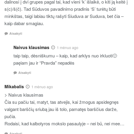
dalinosi į dvi grupes pagal tai, kad vieni ‘k’ išlaikė, o kiti ją keitė į
s(c)/š(č). Tad Sūduvos pavadinimo pradinis ‘S’ turėtų būti
minkštas, taigi labiau tiktų rašyti Siuduva ar Suduva, bet čia –
kaip dabar smagiau.
Atsakyti
Naivus klausimas
1 mėnuo ago
taip taip, dėsniškumu – kaip, kad arklys nuo irkluoti🙂
paęiam jau ir “Pravda” nepadės
Atsakyti
Mikabalis
1 mėnuo ago
> Naivus klausimas
Čia su pačiu tai, matyt, tas atvejis, kai žmogus apsidegnęs
valgant barščių sriubą jau iš tolo, pamatęs barščius darže,
pučia.
Rodaisi, kad kalbotyros mokslo pasaulyje – nei bū, nei mee…
Atsakyti