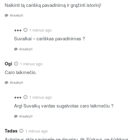
Naikinti tą carišką pavadinimą ir grąžinti istorinį!
Atsakyti
+++
1 mėnuo ago
Suvalkai – cariškas pavadinimas ?
Atsakyti
Ogi
1 mėnuo ago
Caro laikmečio.
Atsakyti
+++
1 mėnuo ago
Argi Suvalkų vardas sugalvotas caro laikmečiu ?
Atsakyti
Tadas
1 mėnuo ago
Autoriaus akla savimeile ne daugiau, tik Sūduva, ne šūdduva.