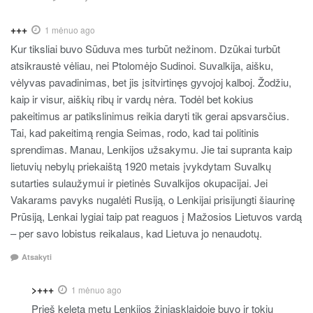
+++
1 mėnuo ago
Kur tiksliai buvo Sūduva mes turbūt nežinom. Dzūkai turbūt
atsikraustė vėliau, nei Ptolomėjo Sudinoi. Suvalkija, aišku,
vėlyvas pavadinimas, bet jis įsitvirtinęs gyvojoj kalboj. Žodžiu,
kaip ir visur, aiškių ribų ir vardų nėra. Todėl bet kokius
pakeitimus ar patikslinimus reikia daryti tik gerai apsvarsčius.
Tai, kad pakeitimą rengia Seimas, rodo, kad tai politinis
sprendimas. Manau, Lenkijos užsakymu. Jie tai supranta kaip
lietuvių nebylų priekaištą 1920 metais įvykdytam Suvalkų
sutarties sulaužymui ir pietinės Suvalkijos okupacijai. Jei
Vakarams pavyks nugalėti Rusiją, o Lenkijai prisijungti šiaurinę
Prūsiją, Lenkai lygiai taip pat reaguos į Mažosios Lietuvos vardą
– per savo lobistus reikalaus, kad Lietuva jo nenaudotų.
Atsakyti
>+++
1 mėnuo ago
Prieš keletą metų Lenkijos žiniasklaidoje buvo ir tokių