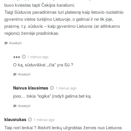
buvo kviestas tapti Čekijos karaliumi.
Taigi Sūduvos pavadinimas turi platesnę kaip lietuvio nuolatinio
gyvenimo vietos turėjimo Lietuvoje, o galimai ir ne tik joje,
prasmę. t.y. sūduvis – kaip gyvenimo Lietuvos (ar atitinkamo
regiono) žemėje pradininkas.
Atsakyti
+++
1 mėnuo ago
O ką, sūduviškai ,,čia” yra Sū ?
Atsakyti
Naivus klausimas
1 mėnuo ago
jooo… tokia “logika” įrodyti galima bet ką.
Atsakyti
klaustukas
1 mėnuo ago
Taip nori lenkai ? Atskirti lenkų užgrobtas žemes nuo Lietuvos