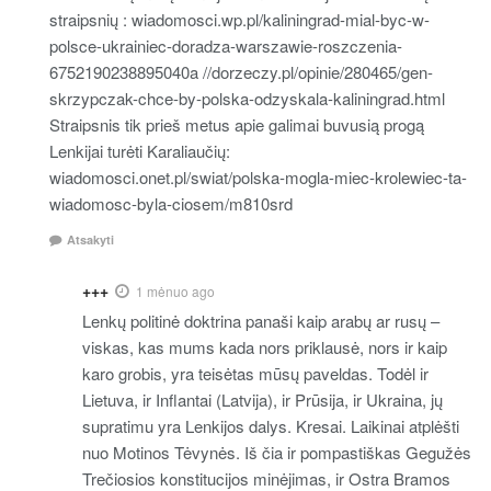
straipsnių : wiadomosci.wp.pl/kaliningrad-mial-byc-w-
polsce-ukrainiec-doradza-warszawie-roszczenia-
6752190238895040a //dorzeczy.pl/opinie/280465/gen-
skrzypczak-chce-by-polska-odzyskala-kaliningrad.html
Straipsnis tik prieš metus apie galimai buvusią progą
Lenkijai turėti Karaliaučių:
wiadomosci.onet.pl/swiat/polska-mogla-miec-krolewiec-ta-
wiadomosc-byla-ciosem/m810srd
Atsakyti
+++
1 mėnuo ago
Lenkų politinė doktrina panaši kaip arabų ar rusų –
viskas, kas mums kada nors priklausė, nors ir kaip
karo grobis, yra teisėtas mūsų paveldas. Todėl ir
Lietuva, ir Inflantai (Latvija), ir Prūsija, ir Ukraina, jų
supratimu yra Lenkijos dalys. Kresai. Laikinai atplėšti
nuo Motinos Tėvynės. Iš čia ir pompastiškas Gegužės
Trečiosios konstitucijos minėjimas, ir Ostra Bramos