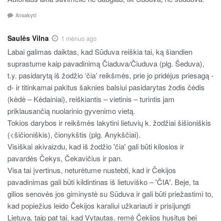
Atsakyti
Saulės Vilna
1 mėnuo ago
Labai galimas daiktas, kad Sūduva reiškia tai, ką šiandien
suprastume kaip pavadinimą Čiaduva/Čiuduva (plg. Šeduva),
t.y. pasidarytą iš žodžio ‘čia’ reikšmės, prie jo pridėjus priesagą -
d- ir titinkamai pakitus šaknies balsiui pasidarytas žodis čėdis
(kėdė – Kėdainiai), reiškiantis – vietinis – turintis jam
priklausančią nuolarinio gyvenimo vietą.
Tokios darybos ir reikšmės lakytini lietuvių k. žodžiai šišioniškis
(<šičioniškis), čionykštis (plg. Anykščiai).
Visiškai akivaizdu, kad iš žodžio 'čia' gali būti kilosios ir
pavardės Čekys, Čekavičius ir pan.
Visa tai įvertinus, neturėtume nustebti, kad ir Čekijos
pavadinimas gali būti kildintinas iš lietuviško – 'ČIA'. Beje, ta
gilios senovės jos giminystė su Sūduva ir gali būti priežastimi to,
kad popiežius leido Čekijos karaliui užkariauti ir prisijungti
Lietuvą, taip pat tai, kad Vytautas, remė Čekijos husitus bei