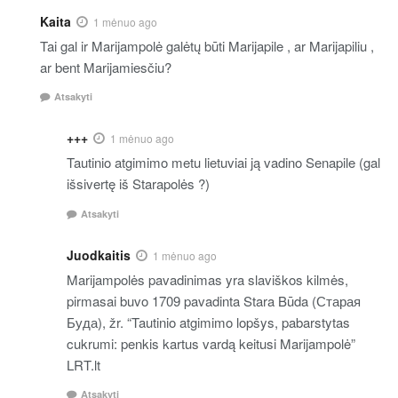
Kaita
1 mėnuo ago
Tai gal ir Marijampolė galėtų būti Marijapile , ar Marijapiliu ,
ar bent Marijamiesčiu?
Atsakyti
+++
1 mėnuo ago
Tautinio atgimimo metu lietuviai ją vadino Senapile (gal
išsivertę iš Starapolės ?)
Atsakyti
Juodkaitis
1 mėnuo ago
Marijampolės pavadinimas yra slaviškos kilmės,
pirmasai buvo 1709 pavadinta Stara Būda (Старая
Буда), žr. “Tautinio atgimimo lopšys, pabarstytas
cukrumi: penkis kartus vardą keitusi Marijampolė”
LRT.lt
Atsakyti