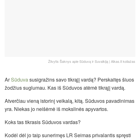
Žilvytis Šaknys apie Sūduvą ir Suvalkiją | Alkas.lt koliažas
Ar
Sūduva
susigražins savo tikrąjį vardą? Perskaitęs šiuos
žodžius suglumau. Kas iš Sūduvos atėmė tikrąjį vardą.
Atverčiau vieną istorinį veikalą, kitą. Sūduvos pavadinimas
yra. Niekas jo neišėmė iš mokslinės apyvartos.
Koks tas tikrasis Sūduvos vardas?
Kodėl dėl jo taip sunerimęs LR Seimas privalantis spręsti