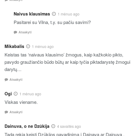
Naivus klausimas
1 mėnuo ago
Pasitarei su Vilna, t.y. su pačiu savimi?
Atsakyti
Mikabalis
1 mėnuo ago
Keistas tas ‘naivaus klausimo’ žmogus, kaip kažkokio pikto,
pavydo graužiančio būdo būtų ar kaip tyčia piktadarystę žmogui
darytų…
Atsakyti
Ogi
1 mėnuo ago
Viskas viename.
Atsakyti
Dainuva, o ne Dzūkija
4 savaitės ago
Tada rekia keisti Dzūkijos pavadinimą į Dainavą ar Dainuvą .