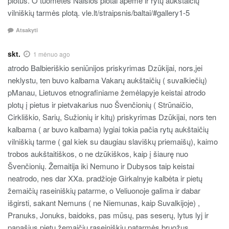
plotus. O tuometės Nalšios plotai apėmė ir rytų aukštaičių
vilniškių tarmės plotą. vle.lt/straipsnis/baltai/#gallery1-5
Atsakyti
skt.
1 mėnuo ago
atrodo Balbieriškio seniūnijos priskyrimas Dzūkijai, nors,jei
neklystu, ten buvo kalbama Vakarų aukštaičių ( suvalkiečių)
pManau, Lietuvos etnografiniame žemėlapyje keistai atrodo
plotų į pietus ir pietvakarius nuo Švenčionių ( Strūnaičio,
Cirkliškio, Sarių, Sužionių ir kitų) priskyrimas Dzūkijai, nors ten
kalbama ( ar buvo kalbama) lygiai tokia pačia rytų aukštaičių
vilniškių tarme ( gal kiek su daugiau slaviškų priemaišų), kaimo
trobos aukštaitiškos, o ne dzūkiškos, kaip į šiaurę nuo
Švenčionių. Žemaitija iki Nemuno ir Dubysos taip keistai
neatrodo, nes dar XXa. pradžioje Girkalnyje kalbėta ir pietų
žemaičių raseiniškių patarme, o Veliuonoje galima ir dabar
išgirsti, sakant Nemuns ( ne Niemunas, kaip Suvalkijoje) ,
Pranuks, Jonuks, baidoks, pas mūsų, pas seserų, lytus lyj ir
panašius pietų žemaičių raseiniškių patarmės bruožus.