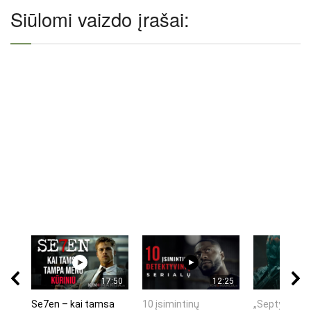
Siūlomi vaizdo įrašai:
17:50
12:25
Se7en – kai tamsa
10 įsimintinų
„Septynių Ka