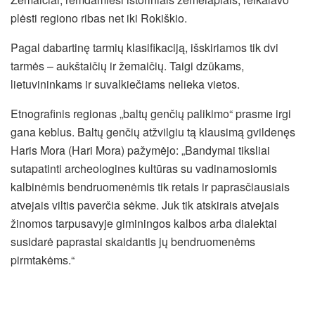
plėsti regiono ribas net iki Rokiškio.
Pagal dabartinę tarmių klasifikaciją, išskiriamos tik dvi
tarmės – aukštaičių ir žemaičių. Taigi dzūkams,
lietuvininkams ir suvalkiečiams nelieka vietos.
Etnografinis regionas „baltų genčių palikimo“ prasme irgi
gana keblus. Baltų genčių atžvilgiu tą klausimą gvildenęs
Haris Mora (Hari Mora) pažymėjo: „Bandymai tiksliai
sutapatinti archeologines kultūras su vadinamosiomis
kalbinėmis bendruomenėmis tik retais ir paprasčiausiais
atvejais viltis paverčia sėkme. Juk tik atskirais atvejais
žinomos tarpusavyje giminingos kalbos arba dialektai
susidarė paprastai skaidantis jų bendruomenėms
pirmtakėms.“