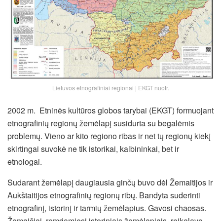
Lietuvos etnografiniai regionai | EKGT nuotr.
2002 m. Etninės kultūros globos tarybai (EKGT) formuojant
etnografinių regionų žemėlapį susidurta su begalėmis
problemų. Vieno ar kito regiono ribas ir net tų regionų kiekį
skirtingai suvokė ne tik istorikai, kalbininkai, bet ir
etnologai.
Sudarant žemėlapį daugiausia ginčų buvo dėl Žemaitijos ir
Aukštaitijos etnografinių regionų ribų. Bandyta suderinti
etnografinį, istorinį ir tarmių žemėlapius. Gavosi chaosas.
Žemaičiai, remdamiesi istoriniais žemėlapiais, reikalavo