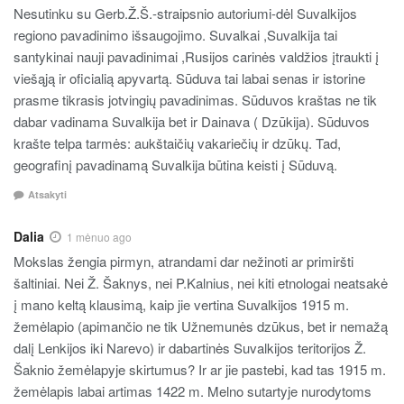
Nesutinku su Gerb.Ž.Š.-straipsnio autoriumi-dėl Suvalkijos
regiono pavadinimo išsaugojimo. Suvalkai ,Suvalkija tai
santykinai nauji pavadinimai ,Rusijos carinės valdžios įtraukti į
viešąją ir oficialią apyvartą. Sūduva tai labai senas ir istorine
prasme tikrasis jotvingių pavadinimas. Sūduvos kraštas ne tik
dabar vadinama Suvalkija bet ir Dainava ( Dzūkija). Sūduvos
krašte telpa tarmės: aukštaičių vakariečių ir dzūkų. Tad,
geografinį pavadinamą Suvalkija būtina keisti į Sūduvą.
Atsakyti
Dalia
1 mėnuo ago
Mokslas žengia pirmyn, atrandami dar nežinoti ar primiršti
šaltiniai. Nei Ž. Šaknys, nei P.Kalnius, nei kiti etnologai neatsakė
į mano keltą klausimą, kaip jie vertina Suvalkijos 1915 m.
žemėlapio (apimančio ne tik Užnemunės dzūkus, bet ir nemažą
dalį Lenkijos iki Narevo) ir dabartinės Suvalkijos teritorijos Ž.
Šaknio žemėlapyje skirtumus? Ir ar jie pastebi, kad tas 1915 m.
žemėlapis labai artimas 1422 m. Melno sutartyje nurodytoms