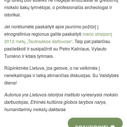
mokslo šakų tyrinėtojai, o profesionalūs archeologai ir
istorikai.
Jei norėtumėte paskaityti apie jaunimo požiūrį į
etnografinius regionus galite paskaityti
mano straipsnį
2012 metų „Tautosakos darbuose“
. Taip pat patarčiau
pasiieškoti ir susipažinti su Petro Kalniaus, Vytauto
Tumėno ir kitais tyrimais.
Rūpinkimės Lietuva, jos gerove, o ne velkimės į
nereikalingas ir laiką atimančias diskusijas. Su Valstybės
diena!
Autorius yra Lietuvos istorijos instituto vyresnysis mokslo
darbuotojas, Etninės kultūros globos tarybos narys,
humanitarinių mokslų daktaras