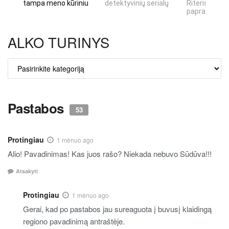
tampa meno kūriniu
detektyvinių serialų
Riteris" – kai
paprastumas
ALKO TURINYS
ALKO
TURINYS
Pastabos
53
Protingiau
1 mėnuo ago
Alio! Pavadinimas! Kas juos rašo? Niekada nebuvo Sūdūva!!!
Atsakyti
Protingiau
1 mėnuo ago
Gerai, kad po pastabos jau sureaguota į buvusį klaidingą
regiono pavadinimą antraštėje.