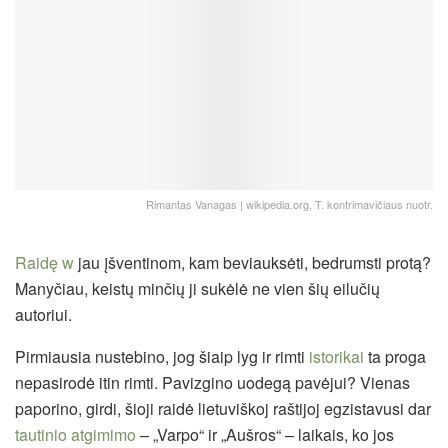
Rimantas Vanagas | wikipedia.org, T. kontrimavičiaus nuotr.
Raidę w
jau įšventinom, kam beviauksėti, bedrumsti protą?
Manyčiau, keistų minčių ji sukėlė ne vien šių eilučių
autoriui.
Pirmiausia nustebino, jog šiaip lyg ir rimti
istorikai
ta proga
nepasirodė itin rimti. Pavizgino uodegą pavėjui? Vienas
paporino, girdi, šioji raidė lietuviškoj raštijoj egzistavusi dar
tautinio atgimimo
– „Varpo“ ir „Aušros“ – laikais, ko jos