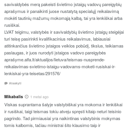
savivaldybės merą pakeisti švietimo įstaigų vadovų pareigybių
aprašymus ir panaikinti juose nustatytą specialųjį reikalavimą
mokėti tautinių mažumų mokomąją kalbą, tai yra lenkiškai arba
rusiškai.
LVAT teigimu, valstybės ir savivaldybių švietimo įstaigų steigėjai
turi teisę pasirinkti kvalifikacinius reikalavimus, labiausiai
atitinkančius švietimo įstaigos veiklos pobūdį, tikslus, teikiamas
paslaugas, ir juos nurodyti įstaigos vadovo pareigybės
aprašyme.alfa.lt/aktualijos/lietuva/teismas-nusprende-
reikalavimas-svietimo-istaigu-vadovams-moketi-rusiskai-ir-
lenkiskai-yra-teisetas/291576/
Atsakyti
Mikabalis
1 metai ago
Viskas suprantama šalyje valstybiškai yra mokoma ir lenkiškai
ir rusiškai, taigi teismas tokiu atveju spręsti kitaip neturi teisinio
pagrindo. Tad pirmiausiai yra naikintinas valstybinis mokymas
tomis kalbomis, tačiau ministrai šito klausimo taip ir