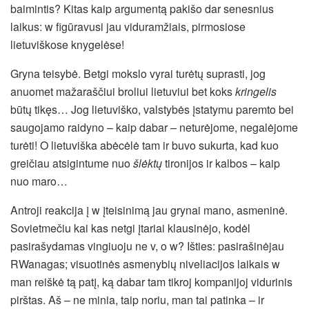
baimintis? Kitas kaip argumentą pakišo dar senesnius
laikus: w figūravusi jau viduramžiais, pirmosiose
lietuviškose knygelėse!
Gryna teisybė. Betgi mokslo vyrai turėtų suprasti, jog
anuomet mažaraščiui broliui lietuviui bet koks
kringelis
būtų tikęs… Jog lietuviško, valstybės įstatymu paremto bei
saugojamo raidyno – kaip dabar – neturėjome, negalėjome
turėti! O lietuviška abėcėlė tam ir buvo sukurta, kad kuo
greičiau atsigintume nuo
šlėktų
tironijos ir kalbos – kaip
nuo maro…
Antroji reakcija į w įteisinimą jau grynai mano, asmeninė.
Sovietmečiu kai kas netgi įtariai klausinėjo, kodėl
pasirašydamas vingiuoju ne v, o w? Išties: pasirašinėjau
RWanagas; visuotinės asmenybių niveliacijos laikais w
man reiškė tą patį, ką dabar tam tikroj kompanijoj vidurinis
pirštas. Aš – ne minia, taip noriu, man tai patinka – ir