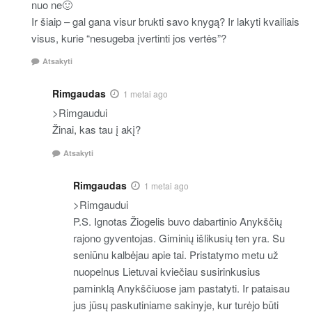
nuo ne🙂
Ir šiaip – gal gana visur brukti savo knygą? Ir lakyti kvailiais
visus, kurie “nesugeba įvertinti jos vertės”?
Atsakyti
Rimgaudas
1 metai ago
>Rimgaudui
Žinai, kas tau į akį?
Atsakyti
Rimgaudas
1 metai ago
>Rimgaudui
P.S. Ignotas Žiogelis buvo dabartinio Anykščių
rajono gyventojas. Giminių išlikusių ten yra. Su
seniūnu kalbėjau apie tai. Pristatymo metu už
nuopelnus Lietuvai kviečiau susirinkusius
paminklą Anykščiuose jam pastatyti. Ir pataisau
jus jūsų paskutiniame sakinyje, kur turėjo būti