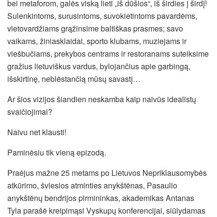
bei metaforom, galės viską lieti „iš dūšios“, iš širdies į širdį!
Sulenkintoms, surusintoms, suvokietintoms pavardėms,
vietovardžiams grąžinsime baltiškas prasmes; savo
vaikams, žiniasklaidai, sporto klubams, muziejams ir
viešbučiams, prekybos centrams ir restoranams suteiksime
gražius lietuviškus vardus, bylojančius apie garbingą,
išskirtinę, neblėstančią mūsų savastį…
Ar šios vizijos šiandien neskamba kaip naivūs idealistų
svaičiojimai?
Naivu net klausti!
Paminėsiu tik vieną epizodą.
Praėjus mažne 25 metams po Lietuvos Nepriklausomybės
atkūrimo, šviesios atminties anykštėnas, Pasaulio
anykštėnų bendrijos pirmininkas, akademikas Antanas
Tyla parašė kreipimąsi Vyskupų konferencijai, siūlydamas