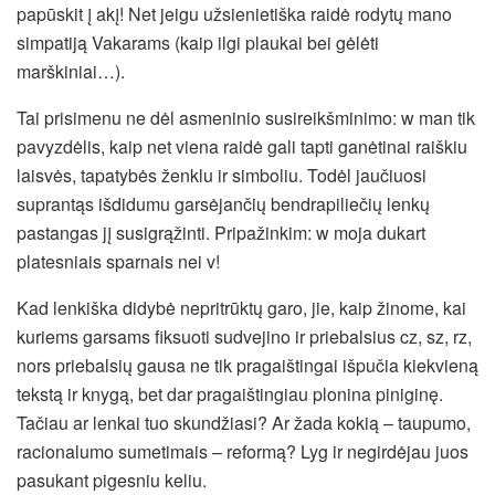
papūskit į akį! Net jeigu užsienietiška raidė rodytų mano
simpatiją Vakarams (kaip ilgi plaukai bei gėlėti
marškiniai…).
Tai prisimenu ne dėl asmeninio susireikšminimo: w man tik
pavyzdėlis, kaip net viena raidė gali tapti ganėtinai raiškiu
laisvės, tapatybės ženklu ir simboliu. Todėl jaučiuosi
suprantąs išdidumu garsėjančių bendrapiliečių lenkų
pastangas jį susigrąžinti. Pripažinkim: w moja dukart
platesniais sparnais nei v!
Kad lenkiška didybė nepritrūktų garo, jie, kaip žinome, kai
kuriems garsams fiksuoti sudvejino ir priebalsius cz, sz, rz,
nors priebalsių gausa ne tik pragaištingai išpučia kiekvieną
tekstą ir knygą, bet dar pragaištingiau plonina piniginę.
Tačiau ar lenkai tuo skundžiasi? Ar žada kokią – taupumo,
racionalumo sumetimais – reformą? Lyg ir negirdėjau juos
pasukant pigesniu keliu.