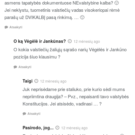
asmens tapatybės dokumentuose NEvalstybine kalba? 🙂
Jei neklystu, tuometinis valstiečių vadas visokeriopai rėmė
parašų už DVIKALBĮ pasą rinkimą. … 🙁
Atsakyti
O ką Vėgėlė ir Jankūnas?
12 mėnesių ago
O kokia valstiečių žaliųjų sąrašo narių Vėgėlės ir Jankūno
pozicija šiuo klausimu ?
Atsakyti
Taigi
12 mėnesių ago
Juk neprisėdame prie staliuko, prie kurio sėdi mums
nepriimtina draugija? – Pvz., nepaisanti tavo valstybės
Konstitucijos. Jei atsisėdo, vadinasi … ?
Atsakyti
Pasirodo, jog...
12 mėnesių ago