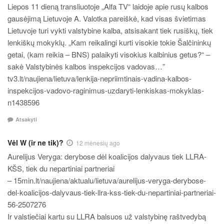
Liepos 11 dieną transliuotoje „Alfa TV“ laidoje apie rusų kalbos
gausėjimą Lietuvoje A. Valotka pareiškė, kad visas švietimas
Lietuvoje turi vykti valstybine kalba, atsisakant tiek rusiškų, tiek
lenkiškų mokyklų. „Kam reikalingi kurti visokie tokie Šalčininkų
getai, (kam reikia – BNS) palaikyti visokius kalbinius getus?“ –
sakė Valstybinės kalbos inspekcijos vadovas…”
tv3.lt/naujiena/lietuva/lenkija-nepriimtinais-vadina-kalbos-
inspekcijos-vadovo-raginimus-uzdaryti-lenkiskas-mokyklas-
n1438596
Atsakyti
Vėl W (ir ne tik)?
12 mėnesių ago
Aurelijus Veryga: derybose dėl koalicijos dalyvaus tiek LLRA-
KŠS, tiek du nepartiniai partneriai
– 15min.lt/naujiena/aktualu/lietuva/aurelijus-veryga-derybose-
del-koalicijos-dalyvaus-tiek-llra-kss-tiek-du-nepartiniai-partneriai-
56-2507276
Ir valstiečiai kartu su LLRA balsuos už valstybinę raštvedybą