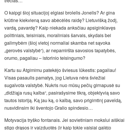
trečias…
O kaipgi šioj situacijoj elgiasi brolelis Jonelis? Ar gina
krūtine kiekvieną savo abėcėlės raidę? Lietuvišką žodį,
vardą, pavardę? Kaip niekada anksčiau apsiginklavęs
politiniais, teisiniais, moraliniais šarvais, skydais bei
galimybėm (šioj vietoj normaliai skamba net sąvoka
„gerovės valstybė“), ar nepamiršta savosios tapatybės,
orumo, pagaliau – istorinio teisingumo?
Kartu su Atgimimu patekėjo šviesus lūkestis: pagaliau!
Visas pasaulis pamatys, jog Lietuva nėra šviežiai
sugalvota valstybė. Nukris nuo mūsų pečių girnapusė su
„didžiąja rusų kalba“, pasirašysime tikrą, objektyvią savo
tautos istoriją. Ką jau ką, o kalbą, savo prigimtinį paveldą,
nusvidinsim iki šventojo Gralio spindesio…
Motyvacija tryško fontanais. Jei sovietiniam mokslui aiškiai
stigo drąsos ir vaizduotės (ir kaip tokie vaisiai galėjo