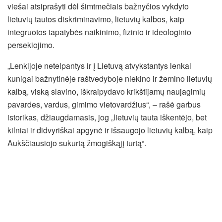
viešai atsiprašyti dėl šimtmečiais bažnyčios vykdyto
lietuvių tautos diskriminavimo, lietuvių kalbos, kaip
integruotos tapatybės naikinimo, fizinio ir ideologinio
persekiojimo.
„Lenkijoje netelpantys ir į Lietuvą atvykstantys lenkai
kunigai bažnytinėje raštvedyboje niekino ir žemino lietuvių
kalbą, viską slavino, iškraipydavo krikštijamų naujagimių
pavardes, vardus, gimimo vietovardžius“, – rašė garbus
istorikas, džiaugdamasis, jog „lietuvių tauta iškentėjo, bet
kilniai ir didvyriškai apgynė ir išsaugojo lietuvių kalbą, kaip
Aukščiausiojo sukurtą žmogiškąjį turtą“.