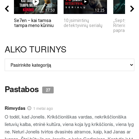
17:50
12:25
Se7en – kai tamsa
10 įsimintinų
„Septynių Ka
tampa meno kūriniu
detektyvinių serialų
Riteris" – kai
paprastumas
ALKO TURINYS
ALKO
TURINYS
Pastabos
27
Rimvydas
1 metai ago
O todėl, kad Jonelis. Krikščioniškas vardas, nekrikščioniška
lietuvių kalba, etninė kultūra, viena koja lyg krikščionis, viena lyg
ne. Neturi Jonelis tvirtos dvasinės atramos, kaip, kad Janas ar
Ivanas. Štai būtų jis ne Jonelis, o koks Gediminas, Kęstutis ir t.t.