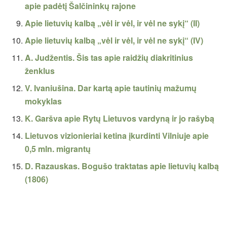
apie padėtį Šalčininkų rajone
Apie lietuvių kalbą „vėl ir vėl, ir vėl ne sykį“ (II)
Apie lietuvių kalbą „vėl ir vėl, ir vėl ne sykį“ (IV)
A. Judžentis. Šis tas apie raidžių diakritinius
ženklus
V. Ivaniušina. Dar kartą apie tautinių mažumų
mokyklas
K. Garšva apie Rytų Lietuvos vardyną ir jo rašybą
Lietuvos vizionieriai ketina įkurdinti Vilniuje apie
0,5 mln. migrantų
D. Razauskas. Bogušo traktatas apie lietuvių kalbą
(1806)