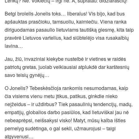
Lenkų? Ne. Vokiečių – irgi ne. A, supratau: didžiaraščių!
Betgi brolelis Jonelis toks… liberalus! Vis bijo, kad bus
apšauktas prasčioku, tamsuoliu, kaimiečiu. Viena ranka
diriguodamas pasaulio lietuviams tautišką giesmę, kita taip
pravėrė Lietuvos vartelius, kad siūbtelėjo visa rusakalbių
lavina…
Jau, žiū, invaziniai kiekybe nustelbė ir vietines w raidės
patriotų gretas, juolab veikiausiai atplukdė dar karštesnių
savo teisių gynėjų…
O Jonelis? Tebeskėsčioja rankomis nesumodamas, kaip
čia visiems vienu metu įtikus, patikus, ginkdie nieko
neįžeidus – ir uždirbus? Tiek pasaulinių tendencijų, madų,
empatijų, globalios darbo pasiūlos, kad lietuviškai jau nė
nebeaprėpsi, neišsakysi visko! Matyt, mūsų kalba išties
pernelyg sudėtinga, o gal sekli, užmaurojusi – taigi
atgyvenusi…