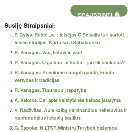
SPAUSDINTI 🖨
Susiję Straipsniai:
P. Gylys. Raidė „w“: teisėjas G.Seikalis turi kartoti
teisės studijas. Kartu su J.Sabatausku
R. Vanagas. Vau, lietuviai, vau!
R. Vanagas. O gaidau, ar kalba – jau tik šaukštas?
R. Vanagas: Privalome saugoti gamtą, krašto
vertybes ir tradicijas
R. Vanagas. Tipu tapu į tapatybę
A. Valotka. Dar apie valstybinės kalbos įstatymą
V. Radžvilas. Apie kalbą naikinančius nelietuvius ir
raudonuosius lietuvių šaulius
G. Šapoka. Iš LTSR Ministrų Tarybos pažymos