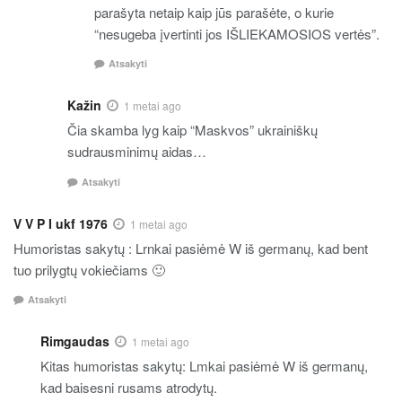
parašyta netaip kaip jūs parašėte, o kurie
“nesugeba įvertinti jos IŠLIEKAMOSIOS vertės”.
Atsakyti
Kažin
1 metai ago
Čia skamba lyg kaip “Maskvos” ukrainiškų
sudrausminimų aidas…
Atsakyti
V V P I ukf 1976
1 metai ago
Humoristas sakytų : Lrnkai pasiėmė W iš germanų, kad bent
tuo prilygtų vokiečiams 🙂
Atsakyti
Rimgaudas
1 metai ago
Kitas humoristas sakytų: Lmkai pasiėmė W iš germanų,
kad baisesni rusams atrodytų.