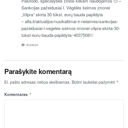
Pasirodo, specialybės žinios kitkam naudojamos 🙁 –
Sankcijas pažeidusiai I. Vėgėlės šeimos įmonei
„Vilpra“ skirta 30 tūkst. eurų bauda papildyta
– alfa.lt/aktualijos/nusikaltimai-ir-nelaimes/sankcijas-
pazeidusiai-i-vegeles-seimos-imonei-vilpra-skirta-30-
tukst-euru-bauda-papildyta/-40375081/
Atsakyti
Parašykite komentarą
El. pašto adresas nebus skelbiamas.
Būtini laukeliai pažymėti
*
Komentaras
*