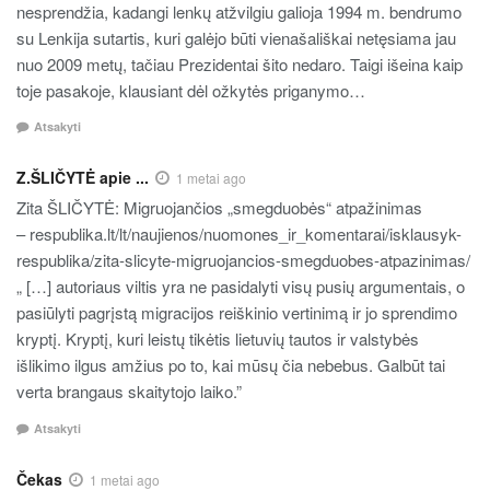
nesprendžia, kadangi lenkų atžvilgiu galioja 1994 m. bendrumo
su Lenkija sutartis, kuri galėjo būti vienašališkai netęsiama jau
nuo 2009 metų, tačiau Prezidentai šito nedaro. Taigi išeina kaip
toje pasakoje, klausiant dėl ožkytės priganymo…
Atsakyti
Z.ŠLIČYTĖ apie ...
1 metai ago
Zita ŠLIČYTĖ: Migruojančios „smegduobės“ atpažinimas
– respublika.lt/lt/naujienos/nuomones_ir_komentarai/isklausyk-
respublika/zita-slicyte-migruojancios-smegduobes-atpazinimas/
„ […] autoriaus viltis yra ne pasidalyti visų pusių argumentais, o
pasiūlyti pagrįstą migracijos reiškinio vertinimą ir jo sprendimo
kryptį. Kryptį, kuri leistų tikėtis lietuvių tautos ir valstybės
išlikimo ilgus amžius po to, kai mūsų čia nebebus. Galbūt tai
verta brangaus skaitytojo laiko.”
Atsakyti
Čekas
1 metai ago