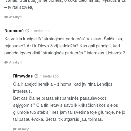
– tvirtai stovėtų.
Atsakyti
Nuomonė
1 metai ago
Ką veikia kunigai iš “strateginės partnerės” Vilniaus, Šalčininkų
rajonuose? Ar tik Dievo žodį skleidžia? Kas gali paneigti, kad
padeda įgyvendinti “strateginės partnerės ” interesus Lietuvoje?
Atsakyti
Rimvydas
1 metai ago
Čia ir abejoti nereikia – žinoma, kad įtvirtina Lenkijos
interesus.
Bet kas čia neįprasta ekspansinės pasaulėvokos
sąlygomis? Čia tik lietuvis savo ikikrikščioniškos sielos
gilumoje tuo stebisi, nes jam tai svetima toje gilumoje, ne jo
tai pasaulėvoka. Bet tai tik atgarsis jau, tolimas.
Atsakyti