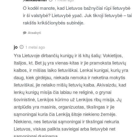
O kodėl manote, kad Lietuvos bažnyčiai rūpi lietuvybė
ir ši valstybė? Lietuvybė ypač. Juk tikroji lietuvybė – tai
rakštis krikščionybės subinėje.
Atsakyti
jo
1 metai ago
Yra Lietuvoje dirbančių kunigų ir iš kitų šalių: Vokietijos,
Italijos, kt. Bet jų yra vienas-kitas ir jie pramoksta lietuvių
kalbos, ir mišias laiko lietuviškai. Lenkai kunigai, kurių yra
daug, kiek girdėjau, niekada nemoka ir neketina mokytis
lietuviškai, jie nelaiko mišių lietuvių kalba. Akivaizdu, kad
lenkų kunigų misija čia labiau ne religinė, o grynai
šovinistinė, Lenkijos kūrimo už Lenkijos ribų misija. Jų
antplūdis yra masinis, organizuotas, tikslingas ir jie
sąmoningai kuria čia Lenkiją šitoje niekieno žemėje.
Niekieno, nes lietuviai sąmoningai ir tikslingai nekuria
Lietuvos, viskas palikta savieigai arba lietuvybė net
sąmoningai dusinama.