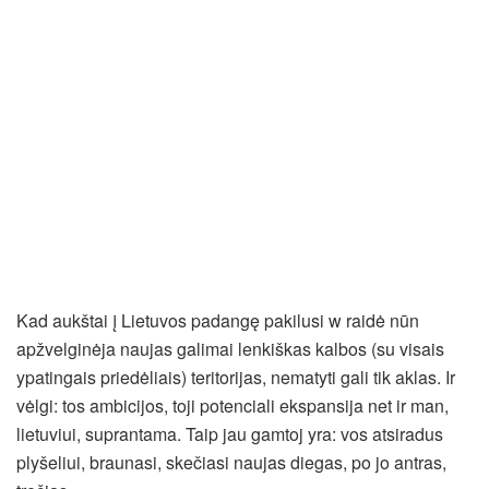
Kad aukštai į Lietuvos padangę pakilusi w raidė nūn
apžvelginėja naujas galimai lenkiškas kalbos (su visais
ypatingais priedėliais) teritorijas, nematyti gali tik aklas. Ir
vėlgi: tos ambicijos, toji potenciali ekspansija net ir man,
lietuviui, suprantama. Taip jau gamtoj yra: vos atsiradus
plyšeliui, braunasi, skečiasi naujas diegas, po jo antras,