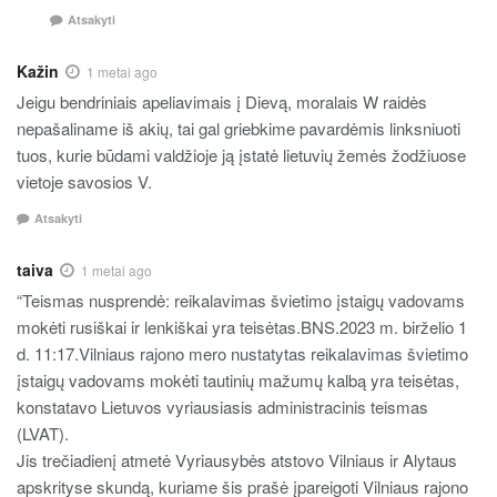
Atsakyti
Kažin
1 metai ago
Jeigu bendriniais apeliavimais į Dievą, moralais W raidės
nepašaliname iš akių, tai gal griebkime pavardėmis linksniuoti
tuos, kurie būdami valdžioje ją įstatė lietuvių žemės žodžiuose
vietoje savosios V.
Atsakyti
taiva
1 metai ago
“Teismas nusprendė: reikalavimas švietimo įstaigų vadovams
mokėti rusiškai ir lenkiškai yra teisėtas.BNS.2023 m. birželio 1
d. 11:17.Vilniaus rajono mero nustatytas reikalavimas švietimo
įstaigų vadovams mokėti tautinių mažumų kalbą yra teisėtas,
konstatavo Lietuvos vyriausiasis administracinis teismas
(LVAT).
Jis trečiadienį atmetė Vyriausybės atstovo Vilniaus ir Alytaus
apskrityse skundą, kuriame šis prašė įpareigoti Vilniaus rajono