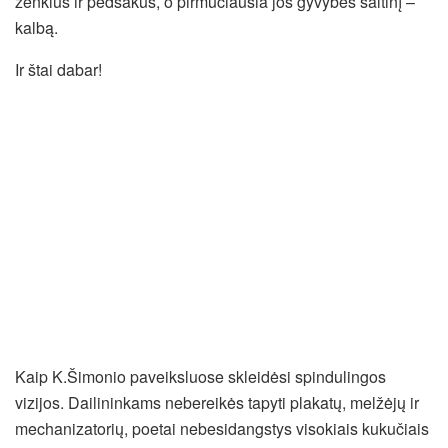
ženklus ir pėdsakus, o pirmučiausia jos gyvybės šaltinį –
kalbą.
Ir štai dabar!
Kaip K.Šimonio paveiksluose skleidėsi spindulingos
vizijos. Dailininkams nebereikės tapyti plakatų, melžėjų ir
mechanizatorių, poetai nebesidangstys visokiais kukučiais