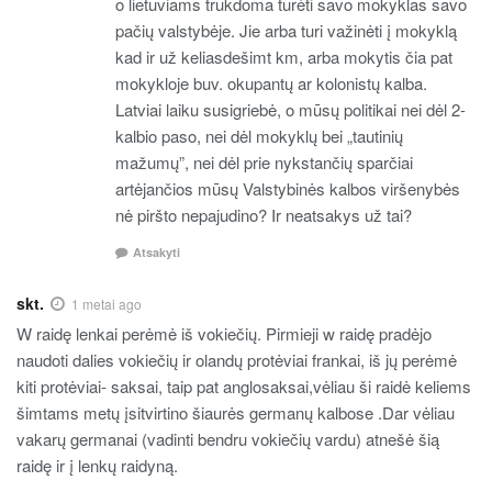
o lietuviams trukdoma turėti savo mokyklas savo
pačių valstybėje. Jie arba turi važinėti į mokyklą
kad ir už keliasdešimt km, arba mokytis čia pat
mokykloje buv. okupantų ar kolonistų kalba.
Latviai laiku susigriebė, o mūsų politikai nei dėl 2-
kalbio paso, nei dėl mokyklų bei „tautinių
mažumų”, nei dėl prie nykstančių sparčiai
artėjančios mūsų Valstybinės kalbos viršenybės
nė piršto nepajudino? Ir neatsakys už tai?
Atsakyti
skt.
1 metai ago
W raidę lenkai perėmė iš vokiečių. Pirmieji w raidę pradėjo
naudoti dalies vokiečių ir olandų protėviai frankai, iš jų perėmė
kiti protėviai- saksai, taip pat anglosaksai,vėliau ši raidė keliems
šimtams metų įsitvirtino šiaurės germanų kalbose .Dar vėliau
vakarų germanai (vadinti bendru vokiečių vardu) atnešė šią
raidę ir į lenkų raidyną.