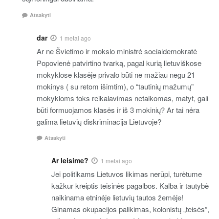
Atsakyti
dar
1 metai ago
Ar ne Švietimo ir mokslo ministrė socialdemokratė
Popovienė patvirtino tvarką, pagal kurią lietuviškose
mokyklose klasėje privalo būti ne mažiau negu 21
mokinys ( su retom išimtim), o “tautinių mažumų”
mokykloms toks reikalavimas netaikomas, matyt, gali
būti formuojamos klasės ir iš 3 mokinių? Ar tai nėra
galima lietuvių diskriminacija Lietuvoje?
Atsakyti
Ar leisime?
1 metai ago
Jei politikams Lietuvos likimas nerūpi, turėtume
kažkur kreiptis teisinės pagalbos. Kalba ir tautybė
naikinama etninėje lietuvių tautos žemėje!
Ginamas okupacijos palikimas, kolonistų „teisės”,