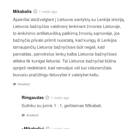
Mikabalis
1 metai ago
Apskritai atsižvelgiant į Lietuvos santykių su Lenkija istoriją,
Lietuvos bažnyčios vaidmenį lenkinant žmones Lietuvoje,
to lenkinimo antilietuvišką palikimą žmonių sąmonėje, jos
bažnyčia privalo priimti nuostatą, kad kunigų iš Lenkijos
tarnaujančių Lietuvos bažnyčiose būti negali, kad
pamaldas, pamokslus lenkų kalba Lietuvos bažnyčiose
atlieka tik kunigai lietuviai. Tai Lietuvos bažnyčiai būtina
spręsti nedelsiant, kad nenuėjus vėl tuo viduramžiais
buvusiu pražūtingu lietuvybei ir valstybei keliu.
Atsakyti
Rimgaudas
1 metai ago
Sutinku su jumis 1 : 1, gerbiamas Mikabali.
Atsakyti
>Mikabaliui
1 metai ago