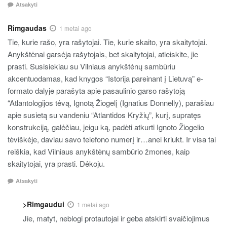
Atsakyti
Rimgaudas
1 metai ago
Tie, kurie rašo, yra rašytojai. Tie, kurie skaito, yra skaitytojai.
Anykštėnai garsėja rašytojais, bet skaitytojai, atleiskite, jie
prasti. Susisiekiau su Vilniaus anykštėnų sambūriu
akcentuodamas, kad knygos “Istorija pareinant į Lietuvą” e-
formato dalyje parašyta apie pasaulinio garso rašytoją
“Atlantologijos tėvą, Ignotą Žiogelį (Ignatius Donnelly), parašiau
apie susietą su vandeniu “Atlantidos Kryžių”, kurį, supratęs
konstrukciją, galėčiau, jeigu ką, padėti atkurti Ignoto Žiogelio
tėviškėje, daviau savo telefono numerį ir…anei kriukt. Ir visa tai
reiškia, kad Vilniaus anykštėnų sambūrio žmones, kaip
skaitytojai, yra prasti. Dėkoju.
Atsakyti
>Rimgaudui
1 metai ago
Jie, matyt, neblogi protautojai ir geba atskirti svaičiojimus