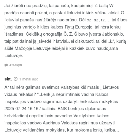
Jei žiūrėti nuo pradžių, tai panašu, kad pirmieji iš baltų W
pradėjo naudoti prūsai, o paskui lietuviai ir kiek vėliau latviai. O
lietuviai panašu nusižiūrėjo nuo prūsų. Dėl cz, sz, rz…, tai šiuos
junginius vartojo ir kitos kalbos Rytų Europoje, tai nėra lenkų
išradimas. Čekiškų ortografija Č, Ž, Š buvo įvesta Jablonskio,
taip pat dalinai ją įsivedė ir latviai.Jei diskutuoti, tai dėl „Ł“, kurią
siūlė Mažojoje Lietuvoje leidėjai ir kažkiek buvo naudojama
Lietuvoje.
Atsakyti
skt.
1 metai ago
Ar tai nėra galimas svetimos valstybės kišimasis į Lietuvos
vidaus reikalus? “..Lenkija nepriimtinais vadina Kalbos
inspekcijos vadovo raginimus uždaryti lenkiškas mokyklas
2025-07-24 16:16 / šaltinis: BNS Lenkijos diplomatas
ketvirtadienį nepriimtinais pavadino Valstybinės kalbos
inspekcijos vadovo Audriaus Valotkos raginimus uždaryti
Lietuvoje veikiančias mokyklas, kur mokoma lenkų kalba….