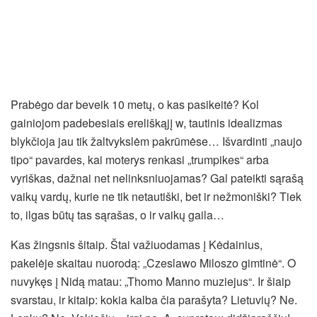
Prabėgo dar beveik 10 metų, o kas pasikeitė? Kol
gainiojom padebesiais ereliškąjį w, tautinis idealizmas
blykčioja jau tik žaltvykslėm pakrūmėse… Išvardinti „naujo
tipo“ pavardes, kai moterys renkasi „trumpikes“ arba
vyriškas, dažnai net nelinksniuojamas? Gal pateikti sąrašą
vaikų vardų, kurie ne tik netautiški, bet ir nežmoniški? Tiek
to, ilgas būtų tas sąrašas, o ir vaikų gaila…
Kas žingsnis šitaip. Štai važiuodamas į Kėdainius,
pakelėje skaitau nuorodą: „Czeslawo Miloszo gimtinė“. O
nuvykęs į Nidą matau: „Thomo Manno muziejus“. Ir šiaip
svarstau, ir kitaip: kokia kalba čia parašyta? Lietuvių? Ne.