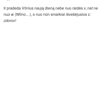
Ir pradeda Vilnius naują dieną nebe nuo raidės v, net ne
nuo w (Wilno…), o nuo nūn smarkiai išvešėjusios z:
zdorov!