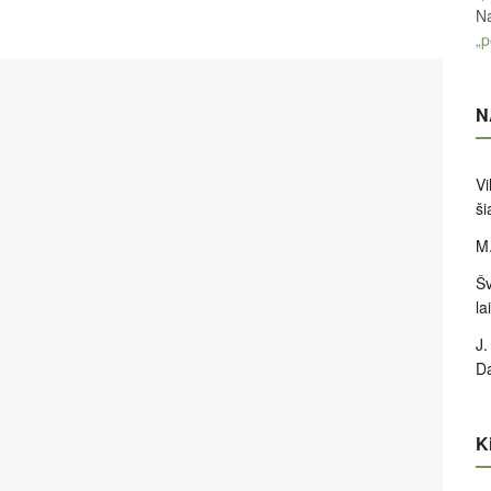
Na
„p
N
Vi
ši
M.
Šv
la
J.
D
Ki