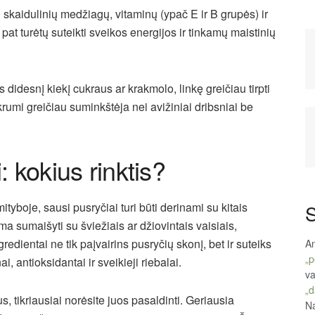
i skaidulinių medžiagų, vitaminų (ypač E ir B grupės) ir
p pat turėtų suteikti sveikos energijos ir tinkamų maistinių
s didesnį kiekį cukraus ar krakmolo, linkę greičiau tirpti
rumi greičiau suminkštėja nei avižiniai dribsniai be
 kokius rinktis?
ityboje, sausi pusryčiai turi būti derinami su kitais
S
ma sumaišyti su šviežiais ar džiovintais vaisiais,
edientai ne tik paįvairins pusryčių skonį, bet ir suteiks
An
„p
, antioksidantai ir sveikieji riebalai.
va
„d
 tikriausiai norėsite juos pasaldinti. Geriausia
Na