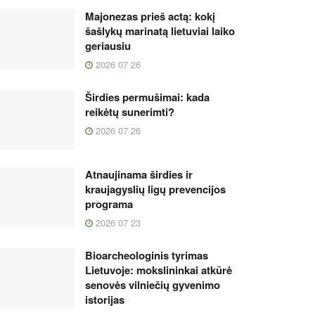
Majonezas prieš actą: kokį
šašlykų marinatą lietuviai laiko
geriausiu
2026 07 26
Širdies permušimai: kada
reikėtų sunerimti?
2026 07 26
Atnaujinama širdies ir
kraujagyslių ligų prevencijos
programa
2026 07 23
Bioarcheologinis tyrimas
Lietuvoje: mokslininkai atkūrė
senovės vilniečių gyvenimo
istorijas