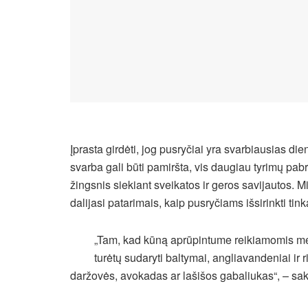
Įprasta girdėti, jog pusryčiai yra svarbiausias di
svarba gali būti pamiršta, vis daugiau tyrimų pa
žingsnis siekiant sveikatos ir geros savijautos. 
dalijasi patarimais, kaip pusryčiams išsirinkti ti
„Tam, kad kūną aprūpintume reikiamomis med
turėtų sudaryti baltymai, angliavandeniai ir 
daržovės, avokadas ar lašišos gabaliukas“, – sak