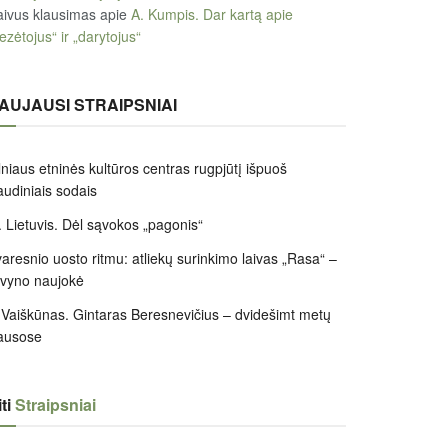
ivus klausimas
apie
A. Kumpis. Dar kartą apie
ezėtojus“ ir „darytojus“
AUJAUSI STRAIPSNIAI
lniaus etninės kultūros centras rugpjūtį išpuoš
audiniais sodais
 Lietuvis. Dėl sąvokos „pagonis“
aresnio uosto ritmu: atliekų surinkimo laivas „Rasa“ –
ivyno naujokė
 Vaiškūnas. Gintaras Beresnevičius – dvidešimt metų
ausose
ti
Straipsniai