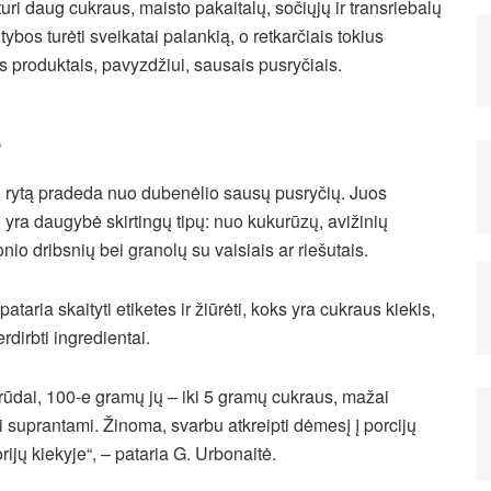
turi daug cukraus, maisto pakaitalų, sočiųjų ir transriebalų
ybos turėti sveikatai palankią, o retkarčiais tokius
s produktais, pavyzdžiui, sausais pusryčiais.
s
 rytą pradeda nuo dubenėlio sausų pusryčių. Juos
o yra daugybė skirtingų tipų: nuo kukurūzų, avižinių
nio dribsnių bei granolų su vaisiais ar riešutais.
aria skaityti etiketes ir žiūrėti, koks yra cukraus kiekis,
rdirbti ingredientai.
grūdai, 100-e gramų jų – iki 5 gramų cukraus, mažai
ai suprantami. Žinoma, svarbu atkreipti dėmesį į porcijų
rijų kiekyje“, – pataria G. Urbonaitė.