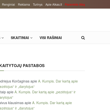
Renginiai
Reklama
Turinys
Apie Alkas.lt
Paremkite Alką
S
SKAITINIAI
VISI RAŠINIAI
KAITYTOJŲ PASTABOS
driejus Korčaginas
apie
A. Kumpis. Dar kartą apie
ezėtojus“ ir „darytojus“
taip
apie
A. Kumpis. Dar kartą apie „pezėtojus“ ir
arytojus“
ivus klausimas
apie
A. Kumpis. Dar kartą apie
ezėtojus“ ir „darytojus“