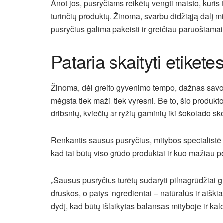
Anot jos, pusryčiams reikėtų vengti maisto, kuris 
turinčių produktų. Žinoma, svarbu didžiąją dalį mit
pusryčius galima pakeisti ir greičiau paruošiamai
Pataria skaityti etikete
Žinoma, dėl greito gyvenimo tempo, dažnas savo
mėgsta tiek maži, tiek vyresni. Be to, šio produkt
dribsnių, kviečių ar ryžių gaminių iki šokolado sko
Renkantis sausus pusryčius, mitybos specialistė pat
kad tai būtų viso grūdo produktai ir kuo mažiau pe
„Sausus pusryčius turėtų sudaryti pilnagrūdžiai 
druskos, o patys ingredientai – natūralūs ir aiški
dydį, kad būtų išlaikytas balansas mityboje ir kalo