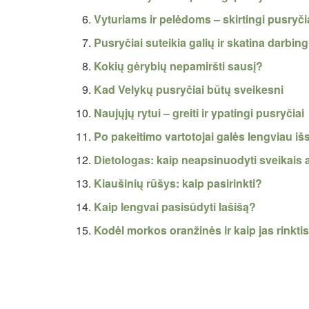
Vyturiams ir pelėdoms – skirtingi pusryči
Pusryčiai suteikia galių ir skatina darbi
Kokių gėrybių nepamiršti sausį?
Kad Velykų pusryčiai būtų sveikesni
Naujųjų rytui – greiti ir ypatingi pusryčiai
Po pakeitimo vartotojai galės lengviau i
Dietologas: kaip neapsinuodyti sveikais a
Kiaušinių rūšys: kaip pasirinkti?
Kaip lengvai pasisūdyti lašišą?
Kodėl morkos oranžinės ir kaip jas rinkti