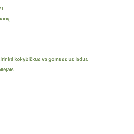
ai
ngumą
šsirinkti kokybiškus valgomuosius ledus
liejais
s