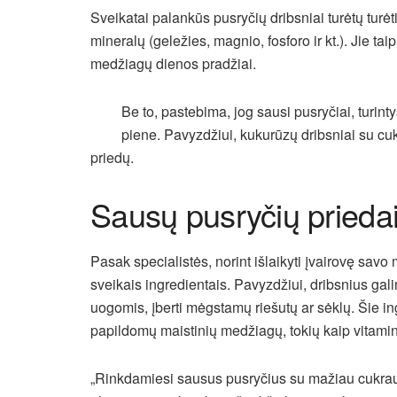
Sveikatai palankūs pusryčių dribsniai turėtų turėt
mineralų (geležies, magnio, fosforo ir kt.). Jie tai
medžiagų dienos pradžiai.
Be to, pastebima, jog sausi pusryčiai, turinty
piene. Pavyzdžiui, kukurūzų dribsniai su cuk
priedų.
Sausų pusryčių priedai:
Pasak specialistės, norint išlaikyti įvairovę savo m
sveikais ingredientais. Pavyzdžiui, dribsnius gali
uogomis, įberti mėgstamų riešutų ar sėklų. Šie ingr
papildomų maistinių medžiagų, tokių kaip vitaminai
„Rinkdamiesi sausus pusryčius su mažiau cukraus,