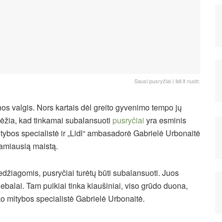
Sausi pusryčiai | lidl.lt nuotr.
enos valgis. Nors kartais dėl greito gyvenimo tempo jų
brėžia, kad tinkamai subalansuoti
pusryčiai
yra esminis
Mitybos specialistė ir „Lidl“ ambasadorė Gabrielė Urbonaitė
nkamiausią maistą.
žiagomis, pusryčiai turėtų būti subalansuoti. Juos
riebalai. Tam puikiai tinka kiaušiniai, viso grūdo duona,
o mitybos specialistė Gabrielė Urbonaitė.