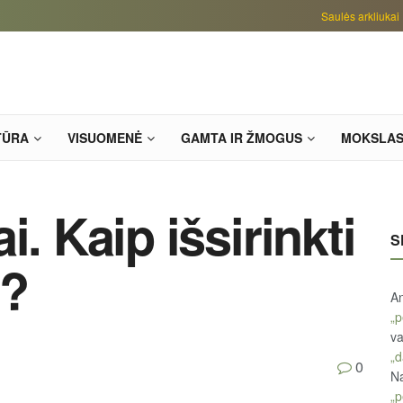
Saulės arkliukai
TŪRA
VISUOMENĖ
GAMTA IR ŽMOGUS
MOKSLA
i. Kaip išsirinkti
S
s?
An
„p
va
„d
0
Na
„p