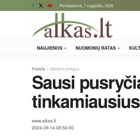
Penktadienis, 7 rugpjūčio, 2026
NAUJIENOS
NUOMONIŲ RATAS
KUL
Pradžia
Gamta ir žmogus
Sausi pusryčia
tinkamiausiu
www.alkas.lt
2024-09-14 08:54:00