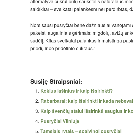
alternatyva cukrui būtų šaukštelis natūralaus me
saldikliai – sveikatai palankesni nei perdirbtas, d
Nors sausi pusryčiai bene dažniausiai vartojami s
pakeisti augaliniais gėrimais: migdolų, avižų ar k
sudėtį. Kitas sveikatai palankus ir maistinga pasi
priedų ir be pridėtinio cukraus.“
Susiję Straipsniai:
Kokius lašinius ir kaip išsirinkti?
Rabarbarai: kaip išsirinkti ir kada nebeval
Kaip švenčių stalui išsirinkti saugius ir
Pusryčiai Vilniuje
Tamsiais rytais – spalvingi pusryčiai