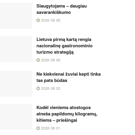
Slaugytojams – daugiau
savarankiškumo
2026 08 06
Lietuva pirmą kartą rengia
nacionalinę gastronominio
turizmo strategiją
2026 08 06
Ne kiekvienai žuviai kepti tinka
tas pats būdas
2026 08 02
Kodėl vieniems atostogos
atneša papildomų kilogramų,
kitiems – priešingai
2026 08 01