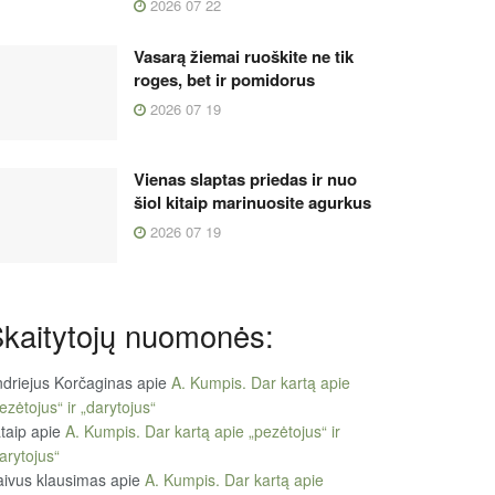
2026 07 22
Vasarą žiemai ruoškite ne tik
roges, bet ir pomidorus
2026 07 19
Vienas slaptas priedas ir nuo
šiol kitaip marinuosite agurkus
2026 07 19
kaitytojų nuomonės:
driejus Korčaginas
apie
A. Kumpis. Dar kartą apie
ezėtojus“ ir „darytojus“
taip
apie
A. Kumpis. Dar kartą apie „pezėtojus“ ir
arytojus“
ivus klausimas
apie
A. Kumpis. Dar kartą apie