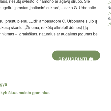
daus, riešutų sviesto, cinamono ar agavų sirupo. Šie
„p
augeliui įprastas „baltasis“ cukrus“, – sako G. Urbonaitė.
Na
„p
Ba
u įprastu pienu, „Lidl“ ambasadorė G. Urbonaitė siūlo jį
„d
okosų skonio. „Žinoma, reikėtų atkreipti dėmesį į jų
rinkimas – graikiškas, natūralus ar augalinis jogurtas be
SPAUSDINTI 🖨
gyti
 kokybiškus maisto gaminius