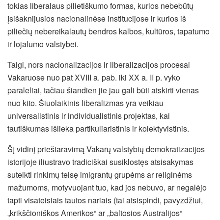
tokias liberalaus pilietiškumo formas, kurios nebebūtų
įsišaknijusios nacionalinėse institucijose ir kurios iš
piliečių nebereikalautų bendros kalbos, kultūros, tapatumo
ir lojalumo valstybei.
Taigi, nors nacionalizacijos ir liberalizacijos procesai
Vakaruose nuo pat XVIII a. pab. iki XX a. II p. vyko
paraleliai, tačiau šiandien jie jau gali būti atskirti vienas
nuo kito. Šiuolaikinis liberalizmas yra veikiau
universalistinis ir individualistinis projektas, kai
tautiškumas išlieka partikuliaristinis ir kolektyvistinis.
Šį vidinį prieštaravimą Vakarų valstybių demokratizacijos
istorijoje iliustravo tradiciškai susiklostęs atsisakymas
suteikti rinkimų teisę imigrantų grupėms ar religinėms
mažumoms, motyvuojant tuo, kad jos nebuvo, ar negalėjo
tapti visateisiais tautos nariais (tai atsispindi, pavyzdžiui,
„krikščioniškos Amerikos“ ar „baltosios Australijos“