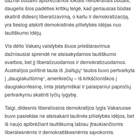
dažnai būdavo apibrėžiamos tokiais neliberaliais būdais,
daugelis šios padėties kritikų teigė, kad geriausias būdas
skatinti didesnį liberalizavimą, o kartu ir demokratizaciją,
yra tiesiog atskirti demokratinės pilietybės idėjas nuo
tautiškumo idėjų.
Vis dėlto Vakarų valstybės šiuos prieštaravimus
dažniausiai sprendė ne atsisakydamos tautiškumo
svarbos, bet jį liberalizuodamos ir demokratizuodamos.
Australijos politinė tauta iš „baltųjų“ tautos buvo pertvarkyta
į „daugiakultūrinę“, amerikiečių – iš krikščioniškos į
daugiakonfesinę, imta įstatymiškai ir palaipsniui papročių
pertvarkymu skatinti lyčių lygybę.
Taigi, didesnis liberaliosios demokratijos lygis Vakaruose
buvo pasiektas ne atsisakant tautinės pilietybės idėjos, bet
iš naujo apibrėžiant tautiškumą labiau įtraukiančiomis
liberalesnėmis ir demokratiškesnėmis sąvokomis.