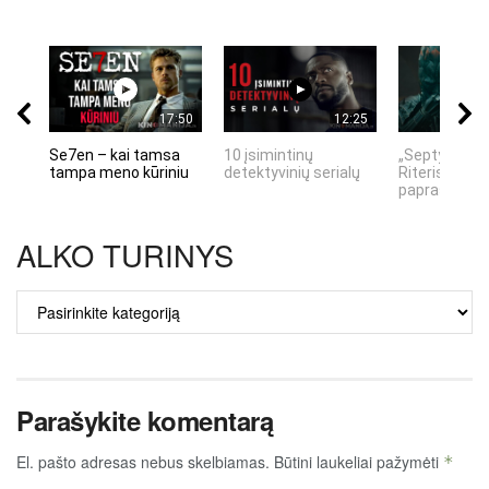
17:50
12:25
Se7en – kai tamsa
10 įsimintinų
„Septynių Ka
tampa meno kūriniu
detektyvinių serialų
Riteris" – kai
paprastumas
ALKO TURINYS
ALKO
TURINYS
Parašykite komentarą
El. pašto adresas nebus skelbiamas.
Būtini laukeliai pažymėti
*