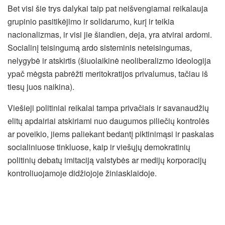
Bet visi šie trys dalykai taip pat neišvengiamai reikalauja
grupinio pasitikėjimo ir solidarumo, kurį ir teikia
nacionalizmas, ir visi jie šiandien, deja, yra atvirai ardomi.
Socialinį teisingumą ardo sisteminis neteisingumas,
nelygybė ir atskirtis (šiuolaikinė neoliberalizmo ideologija
ypač mėgsta pabrėžti meritokratijos privalumus, tačiau iš
tiesų juos naikina).
Viešieji politiniai reikalai tampa privačiais ir savanaudžių
elitų apdairiai atskiriami nuo daugumos piliečių kontrolės
ar poveikio, jiems paliekant bedantį piktinimąsi ir paskalas
socialiniuose tinkluose, kaip ir viešųjų demokratinių
politinių debatų imitaciją valstybės ar medijų korporacijų
kontroliuojamoje didžiojoje žiniasklaidoje.