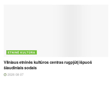
ETNINĖ KULTŪRA
Vilniaus etninės kultūros centras rugpjūtį išpuoš
šiaudiniais sodais
2026 08 07