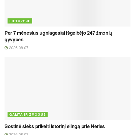
LIETUVOJE
Per 7 mėnesius ugniagesiai išgelbėjo 247 žmonių
gyvybes
2026 08 07
GAMTA IR ŽMOGUS
Sostinė sieks prikelti istorinį elingą prie Neries
2026 08 07