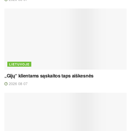
LIETUVOJE
„Gijų“ klientams sąskaitos taps aiškesnės
2026 08 07