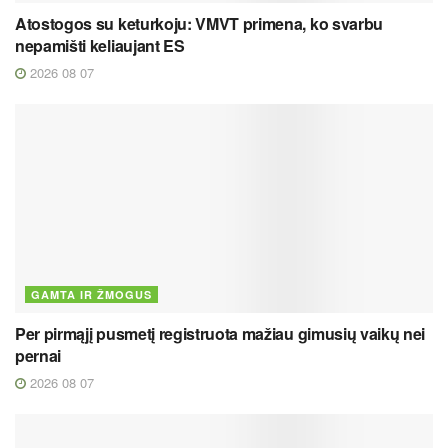
Atostogos su keturkoju: VMVT primena, ko svarbu
nepamišti keliaujant ES
2026 08 07
GAMTA IR ŽMOGUS
Per pirmąjį pusmetį registruota mažiau gimusių vaikų nei
pernai
2026 08 07