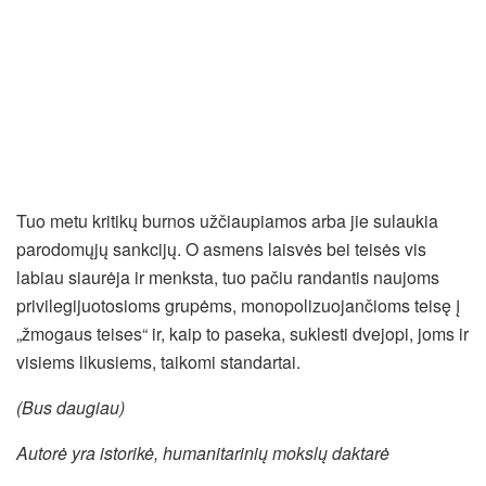
Tuo metu kritikų burnos užčiaupiamos arba jie sulaukia
parodomųjų sankcijų. O asmens laisvės bei teisės vis
labiau siaurėja ir menksta, tuo pačiu randantis naujoms
privilegijuotosioms grupėms, monopolizuojančioms teisę į
„žmogaus teises“ ir, kaip to paseka, suklesti dvejopi, joms ir
visiems likusiems, taikomi standartai.
(Bus daugiau)
Autorė yra istorikė, humanitarinių mokslų daktarė