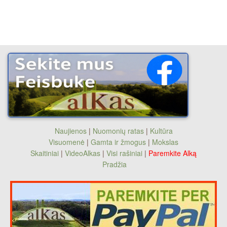
Naujienos
|
Nuomonių ratas
|
Kultūra
Visuomenė
|
Gamta ir žmogus
|
Mokslas
Skaitiniai
|
VideoAlkas
|
Visi rašiniai
|
Paremkite Alką
Pradžia