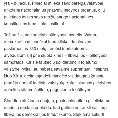
yra – piliečius.
Piliečiai atlieka savo pareigą valstybei
rinkdami nacionalinius įstatymų leidybos organus, o jų
pilietines teises savo ruožtu saugo nacionalinės
konstitucijos ir politiniai institutai.
Tačiau šis, nacionalinis pilietybės modelis, Vakarų
demokratijose teoriškai ir praktiškai dominavęs
pastaruosius 150 metų, rėmėsi ir prielaidomis,
atvedusiomis jį prie šiuolaikinės – liberalios – pilietybės
sampratos, kur šie tautiečių solidarumo ir lojalumo
valstybei ryšiai jau nebėra savaime suprantami ir stiprūs.
Nuo XX a. dešimtojo dešimtmečio vis daugiau žmonių
pradėjo abejoti tautinių valstybių, kaip tinkamos pilietybės
apimties kūrimo šaltinio, pagrįstumu ir būtinybe.
Šiandien didžiuma naujųjų, postnacionalinio pilietiškumo
modelių remiasi prielaida, kad galime nutraukti ryšį tarp
liberalios demokratijos ir tautiškumo. Siekiama sukurti