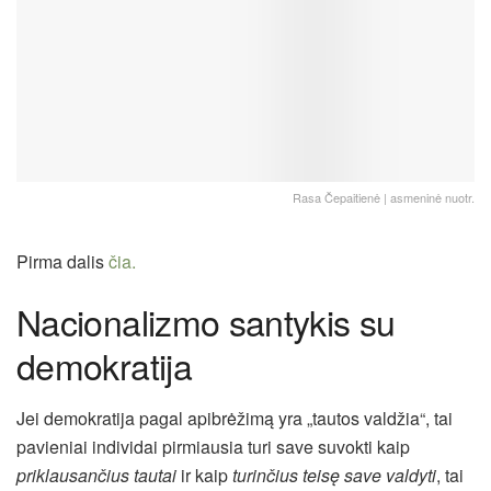
Rasa Čepaitienė | asmeninė nuotr.
Pirma dalis
čia.
Nacionalizmo santykis su
demokratija
Jei demokratija pagal apibrėžimą yra „tautos valdžia“, tai
pavieniai individai pirmiausia turi save suvokti kaip
priklausančius tautai
ir kaip
turinčius teisę save valdyti
, tai