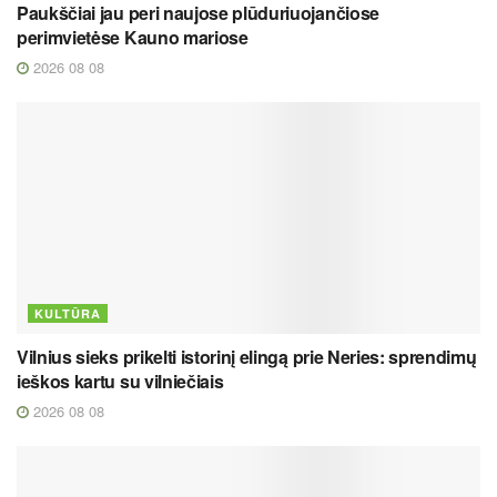
Paukščiai jau peri naujose plūduriuojančiose
perimvietėse Kauno mariose
2026 08 08
KULTŪRA
Vilnius sieks prikelti istorinį elingą prie Neries: sprendimų
ieškos kartu su vilniečiais
2026 08 08