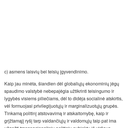
c) asmens laisvių bei teisių įgyvendinimo.
Kaip jau minėta, šiandien dėl globaliųjų ekonominių jėgų
spaudimo valstybė nebepajėgia užtikrinti teisingumo ir
lygybės visiems piliečiams, dėl to didėja socialinė atskirtis,
vėl formuojasi privilegijuotųjų ir marginalizuotųjų grupės.
Tinkamą politinį atstovavimą ir atskaitomybę, kaip ir
grįžtamąjį ryšį tarp valdančiųjų ir valdomųjų taip pat ima