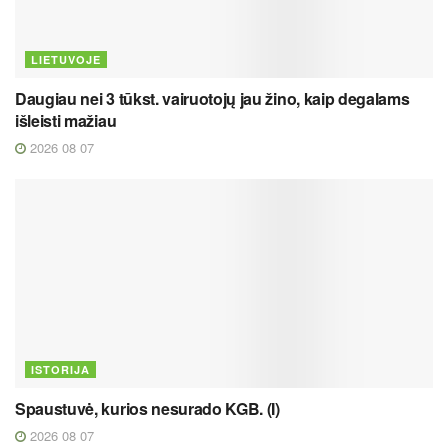
LIETUVOJE
Daugiau nei 3 tūkst. vairuotojų jau žino, kaip degalams
išleisti mažiau
2026 08 07
ISTORIJA
Spaustuvė, kurios nesurado KGB. (I)
2026 08 07