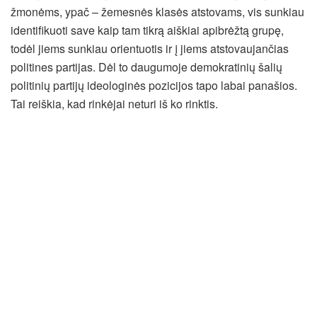
žmonėms, ypač – žemesnės klasės atstovams, vis sunkiau
identifikuoti save kaip tam tikrą aiškiai apibrėžtą grupę,
todėl jiems sunkiau orientuotis ir į jiems atstovaujančias
politines partijas. Dėl to daugumoje demokratinių šalių
politinių partijų ideologinės pozicijos tapo labai panašios.
Tai reiškia, kad rinkėjai neturi iš ko rinktis.