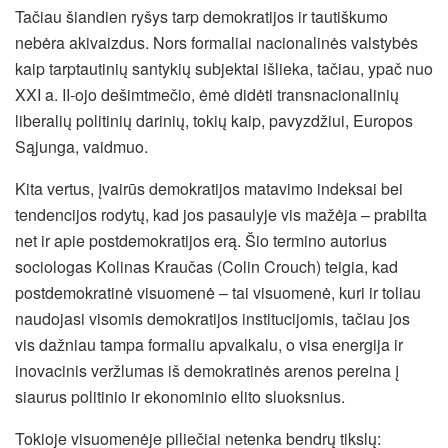
Tačiau šiandien ryšys tarp demokratijos ir tautiškumo
nebėra akivaizdus. Nors formaliai nacionalinės valstybės
kaip tarptautinių santykių subjektai išlieka, tačiau, ypač nuo
XXI a. II-ojo dešimtmečio, ėmė didėti transnacionalinių
liberalių politinių darinių, tokių kaip, pavyzdžiui, Europos
Sąjunga, vaidmuo.
Kita vertus, įvairūs demokratijos matavimo indeksai bei
tendencijos rodytų, kad jos pasaulyje vis mažėja – prabilta
net ir apie postdemokratijos erą. Šio termino autorius
sociologas Kolinas Kraučas (Colin Crouch) teigia, kad
postdemokratinė visuomenė – tai visuomenė, kuri ir toliau
naudojasi visomis demokratijos institucijomis, tačiau jos
vis dažniau tampa formaliu apvalkalu, o visa energija ir
inovacinis veržlumas iš demokratinės arenos pereina į
siaurus politinio ir ekonominio elito sluoksnius.
Tokioje visuomenėje piliečiai netenka bendrų tikslų: