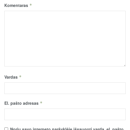
Komentaras
*
Vardas
*
El. pašto adresas
*
Noriu savo interneto naršyklėje išsaugoti vardą, el. pašto