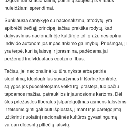
užgožti transnacionalinių politinių subjektų iš viršaus
nuleidžiami sprendimai.
Sunkiausia santykyje su nacionalizmu, atrodytų, yra
apibrėžti trečiąjį principą, tačiau praktika rodytų, kad
dalyvavimas nacionalinėje kultūroje toli gražu neslopina
individo autonomijos ir pasirinkimo galimybių. Priešingai, ji
yra terpė, kuri tą laisvę ir įprasmina, padėdama jai
peržengti individualaus egoizmo ribas.
Tačiau, jei nacionalinė kultūra nyksta arba patiria
slopinimą, ideologinius suvaržymus ir išorinę kontrolę,
sąlygos jos puoselėtojams veikti irgi prastėja, tuo pačiu
tapdamos mažiau patrauklios ir jaunosioms kartoms. Dėl
šios priežasties liberalus įsipareigojimas asmens laisvėms
ir teisėms ginti gali būti išplėstas, įimant ir įsipareigojimą
užtikrinti nuolatinį nacionalinės kultūros gyvastingumą
vardan didesnių piliečių laisvių.