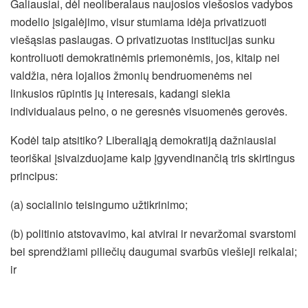
Galiausiai, dėl neoliberalaus naujosios viešosios vadybos
modelio įsigalėjimo, visur stumiama idėja privatizuoti
viešąsias paslaugas. O privatizuotas institucijas sunku
kontroliuoti demokratinėmis priemonėmis, jos, kitaip nei
valdžia, nėra lojalios žmonių bendruomenėms nei
linkusios rūpintis jų interesais, kadangi siekia
individualaus pelno, o ne geresnės visuomenės gerovės.
Kodėl taip atsitiko? Liberaliąją demokratiją dažniausiai
teoriškai įsivaizduojame kaip įgyvendinančią tris skirtingus
principus:
(a) socialinio teisingumo užtikrinimo;
(b) politinio atstovavimo, kai atvirai ir nevaržomai svarstomi
bei sprendžiami piliečių daugumai svarbūs viešieji reikalai;
ir