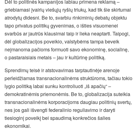
Dėl to politinės kampanijos labiau primena reklamą –
griebiamasi įvairių viešųjų ryšių triukų, kad tik šie skirtumai
atrodytų didesni. Be to, svarbiu rinkiminių debatų objektu
tapo privatus politikų gyvenimas, o išties visuomenei
svarbūs ar jautrūs klausimai taip ir lieka neaptarti. Taipogi,
dėl globalizacijos poveikio, valstybėms tampa beveik
neįmanoma pačioms formuoti savo ekonominę, socialinę,
o pastaraisiais metais – jau ir kultūrinę politiką.
Sprendimų teisė ir atstovavimas tarptautinėje arenoje
perleidžiamas transnacionalinėms struktūroms, tačiau tokio
lygio politiką labai sunku kontroliuoti „iš apačių“ –
demokratinėmis priemonėmis. Be to, globalizacija suteikia
transnacionalinėms korporacijoms daugiau politinių svertų,
nes jos gali išvengti federalinio reguliavimo ir daryti
tiesioginį poveikį bei spaudimą konkrečios šalies
ekonomikai.