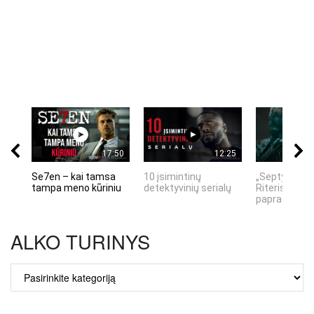
17:50
12:25
Se7en – kai tamsa
10 įsimintinų
„Septynių Ka
tampa meno kūriniu
detektyvinių serialų
Riteris" – kai
paprastumas
ALKO TURINYS
ALKO
TURINYS