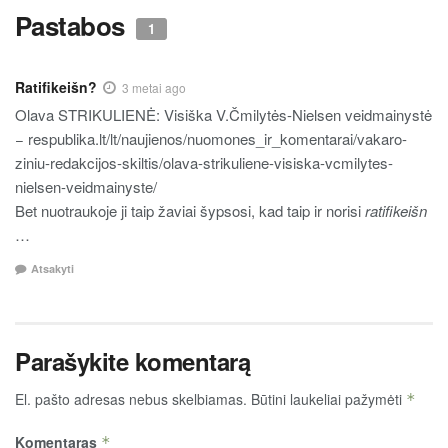
Pastabos
1
Ratifikeišn?
3 metai ago
Olava STRIKULIENĖ: Visiška V.Čmilytės-Nielsen veidmainystė
− respublika.lt/lt/naujienos/nuomones_ir_komentarai/vakaro-
ziniu-redakcijos-skiltis/olava-strikuliene-visiska-vcmilytes-
nielsen-veidmainyste/
Bet nuotraukoje ji taip žaviai šypsosi, kad taip ir norisi
ratifikeišn
…
Atsakyti
Parašykite komentarą
El. pašto adresas nebus skelbiamas.
Būtini laukeliai pažymėti
*
Komentaras
*