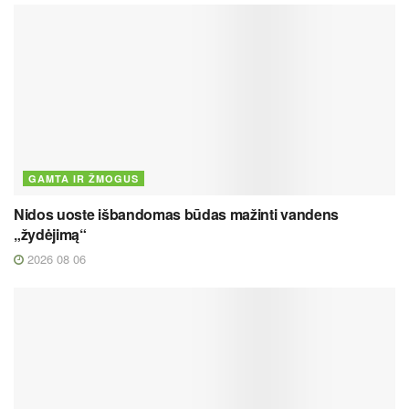
GAMTA IR ŽMOGUS
Nidos uoste išbandomas būdas mažinti vandens
„žydėjimą“
2026 08 06