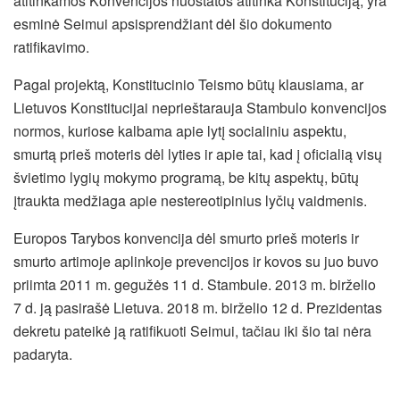
atitinkamos Konvencijos nuostatos atitinka Konstituciją, yra
esminė Seimui apsisprendžiant dėl šio dokumento
ratifikavimo.
Pagal projektą, Konstitucinio Teismo būtų klausiama, ar
Lietuvos Konstitucijai neprieštarauja Stambulo konvencijos
normos, kuriose kalbama apie lytį socialiniu aspektu,
smurtą prieš moteris dėl lyties ir apie tai, kad į oficialią visų
švietimo lygių mokymo programą, be kitų aspektų, būtų
įtraukta medžiaga apie nestereotipinius lyčių vaidmenis.
Europos Tarybos konvencija dėl smurto prieš moteris ir
smurto artimoje aplinkoje prevencijos ir kovos su juo buvo
priimta 2011 m. gegužės 11 d. Stambule. 2013 m. birželio
7 d. ją pasirašė Lietuva. 2018 m. birželio 12 d. Prezidentas
dekretu pateikė ją ratifikuoti Seimui, tačiau iki šio tai nėra
padaryta.