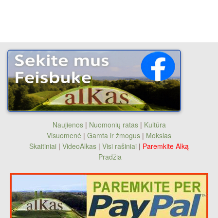
Naujienos
|
Nuomonių ratas
|
Kultūra
Visuomenė
|
Gamta ir žmogus
|
Mokslas
Skaitiniai
|
VideoAlkas
|
Visi rašiniai
|
Paremkite Alką
Pradžia