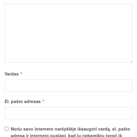
Vardas
*
El. pašto adresas
*
Noriu savo interneto naršyklėje išsaugoti vardą, el. pašto
adresą ir interneto puslapį, kad jų nebereiktų įvesti iš