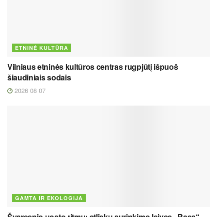
ETNINĖ KULTŪRA
Vilniaus etninės kultūros centras rugpjūtį išpuoš
šiaudiniais sodais
2026 08 07
GAMTA IR EKOLOGIJA
Švaresnio uosto ritmu: atliekų surinkimo laivas „Rasa“ –