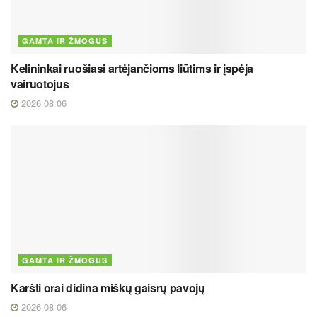
GAMTA IR ŽMOGUS
Kelininkai ruošiasi artėjančioms liūtims ir įspėja
vairuotojus
2026 08 06
GAMTA IR ŽMOGUS
Karšti orai didina miškų gaisrų pavojų
2026 08 06