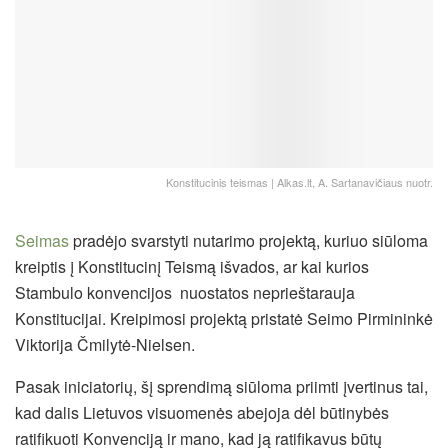
Konstitucinis teismas | Alkas.lt, A. Sartanavičiaus nuotr.
Seimas
pradėjo svarstyti nutarimo projektą, kuriuo siūloma
kreiptis į Konstitucinį Teismą išvados, ar kai kurios
Stambulo konvencijos nuostatos neprieštarauja
Konstitucijai. Kreipimosi projektą pristatė Seimo Pirmininkė
Viktorija Čmilytė-Nielsen.
Pasak iniciatorių, šį sprendimą siūloma priimti įvertinus tai,
kad dalis Lietuvos visuomenės abejoja dėl būtinybės
ratifikuoti Konvenciją ir mano, kad ją ratifikavus būtų