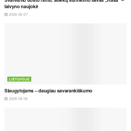
laivyno naujokė
2026 08 07
LIETUVOJE
Slaugytojams – daugiau savarankiškumo
2026 08 06