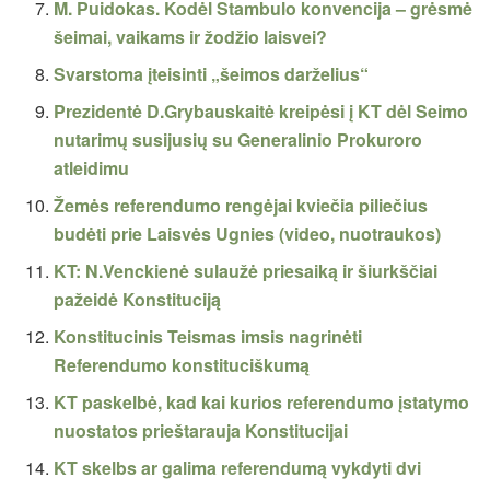
M. Puidokas. Kodėl Stambulo konvencija – grėsmė
šeimai, vaikams ir žodžio laisvei?
Svarstoma įteisinti „šeimos darželius“
Prezidentė D.Grybauskaitė kreipėsi į KT dėl Seimo
nutarimų susijusių su Generalinio Prokuroro
atleidimu
Žemės referendumo rengėjai kviečia piliečius
budėti prie Laisvės Ugnies (video, nuotraukos)
KT: N.Venckienė sulaužė priesaiką ir šiurkščiai
pažeidė Konstituciją
Konstitucinis Teismas imsis nagrinėti
Referendumo konstituciškumą
KT paskelbė, kad kai kurios referendumo įstatymo
nuostatos prieštarauja Konstitucijai
KT skelbs ar galima referendumą vykdyti dvi