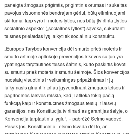
paneigta žmogaus prigimtis, prigimtinis orumas ir sukeltas
pavojus visuomenės bendrajam gėriui, būtų eliminuojami
skirtumai tarp vyro ir moters lyties, nes būtų įtvirtinta „lyties
socialinio aspekto“ („socialinės lyties“) sąvoka, sukurianti
teisines prielaidas lytį laikyti tik socialiniu konstruktu.
„Europos Tarybos konvencija dėl smurto prieš moteris ir
smurto artimoje aplinkoje prevencijos ir kovos su juo yra
ypatingas tarptautinės teisės šaltinis, kurio paskirtis kovoti
su smurtu prieš moteris ir smurtu šeimoje. Šios konvencijos
nuostatų visuotinis ir veiksmingas pripažinimas ir jų
laikymasis ginant ir toliau įgyvendinant žmogaus teises ir
pagrindines laisves reiškia, kad ji atlieka tokią pačią
funkciją kaip ir konstitucinės žmogaus teisių ir laisvių
garantijos, nes Konstitucija tvirtina šias garantijas šalyje, o
Konvencija tarptautiniu lygiu“, − pabrėžė Seimo vadovė.
Pasak jos, Konstitucinio Teismo išvada dėl to, ar